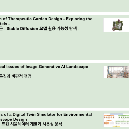
n of Therapeutic Garden Design - Exploring the
dels -
 Stable Diffusion 모델 활용 가능성 탐색 -
tical Issues of Image-Generative AI Landscape
 특징과 비판적 쟁점
 of a Digital Twin Simulator for Environmental
dscape Design
 트윈 시뮬레이터 개발과 사용성 분석