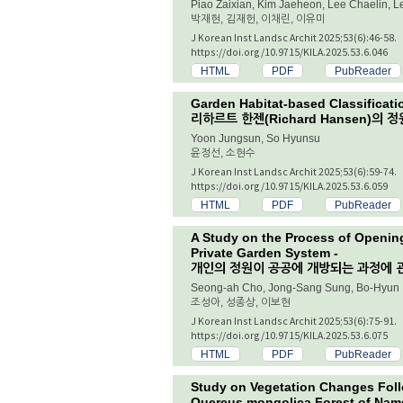
Piao Zaixian, Kim Jaeheon, Lee Chaelin, L
박재현, 김재헌, 이채린, 이유미
J Korean Inst Landsc Archit 2025;53(6):46-58.
https://doi.org/10.9715/KILA.2025.53.6.046
HTML
PDF
PubReader
Garden Habitat-based Classificati
리하르트 한젠(Richard Hansen)의
Yoon Jungsun, So Hyunsu
윤정선, 소현수
J Korean Inst Landsc Archit 2025;53(6):59-74.
https://doi.org/10.9715/KILA.2025.53.6.059
HTML
PDF
PubReader
A Study on the Process of Openin
Private Garden System -
개인의 정원이 공공에 개방되는 과정에 관
Seong-ah Cho, Jong-Sang Sung, Bo-Hyun
조성아, 성종상, 이보현
J Korean Inst Landsc Archit 2025;53(6):75-91.
https://doi.org/10.9715/KILA.2025.53.6.075
HTML
PDF
PubReader
Study on Vegetation Changes Foll
Quercus mongolica
Forest of Nams