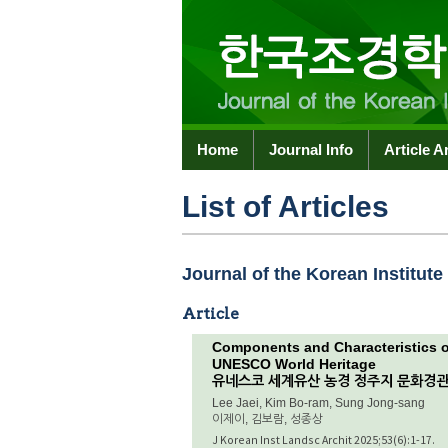
Home
Journal Info
Article A
List of Articles
Journal of the Korean Institute
Article
Components and Characteristics o
UNESCO World Heritage
유네스코 세계유산 농경 정주지 문화경
Lee Jaei, Kim Bo-ram, Sung Jong-sang
이제이, 김보람, 성종상
J Korean Inst Landsc Archit 2025;53(6):1-17.