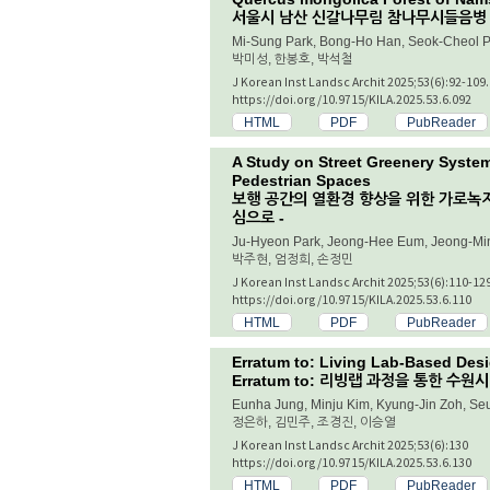
서울시 남산 신갈나무림 참나무시들음병 
Mi-Sung Park, Bong-Ho Han, Seok-Cheol P
박미성, 한봉호, 박석철
J Korean Inst Landsc Archit 2025;53(6):92-109.
https://doi.org/10.9715/KILA.2025.53.6.092
HTML
PDF
PubReader
A Study on Street Greenery Syste
Pedestrian Spaces
보행 공간의 열환경 향상을 위한 가로녹지
심으로 -
Ju-Hyeon Park, Jeong-Hee Eum, Jeong-Mi
박주현, 엄정희, 손정민
J Korean Inst Landsc Archit 2025;53(6):110-129
https://doi.org/10.9715/KILA.2025.53.6.110
HTML
PDF
PubReader
Erratum to: Living Lab-Based Des
Erratum to: 리빙랩 과정을 통한 수
Eunha Jung, Minju Kim, Kyung-Jin Zoh, Se
정은하, 김민주, 조경진, 이승열
J Korean Inst Landsc Archit 2025;53(6):130
https://doi.org/10.9715/KILA.2025.53.6.130
HTML
PDF
PubReader