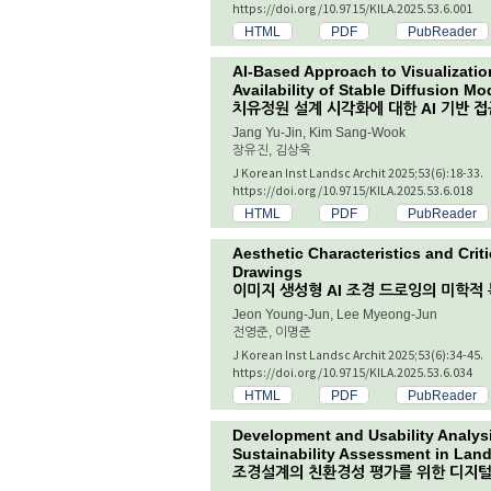
https://doi.org/10.9715/KILA.2025.53.6.001
HTML
PDF
PubReader
AI-Based Approach to Visualizatio
Availability of Stable Diffusion Mo
치유정원 설계 시각화에 대한 AI 기반 접근 -
Jang Yu-Jin, Kim Sang-Wook
장유진, 김상욱
J Korean Inst Landsc Archit 2025;53(6):18-33.
https://doi.org/10.9715/KILA.2025.53.6.018
HTML
PDF
PubReader
Aesthetic Characteristics and Cri
Drawings
이미지 생성형 AI 조경 드로잉의 미학적
Jeon Young-Jun, Lee Myeong-Jun
전영준, 이명준
J Korean Inst Landsc Archit 2025;53(6):34-45.
https://doi.org/10.9715/KILA.2025.53.6.034
HTML
PDF
PubReader
Development and Usability Analysis
Sustainability Assessment in Lan
조경설계의 친환경성 평가를 위한 디지털