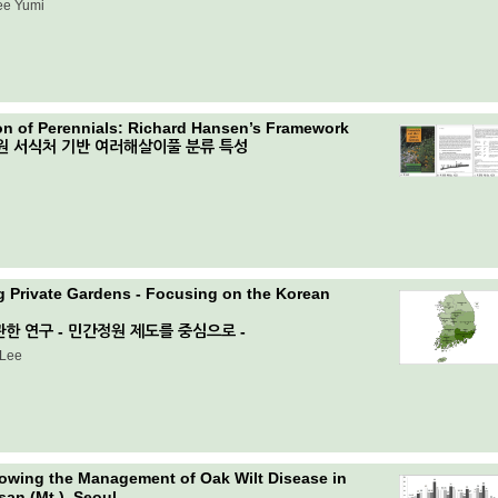
ee Yumi
on of Perennials: Richard Hansen’s Framework
 정원 서식처 기반 여러해살이풀 분류 특성
g Private Gardens - Focusing on the Korean
한 연구 - 민간정원 제도를 중심으로 -
 Lee
owing the Management of Oak Wilt Disease in
an (Mt.), Seoul