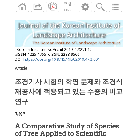
J Korean Inst Landsc Archit
2019
;
47
(
2
):
1
-
12
Journal of the Korean Institute of
Landscape Architecture
The Korean Institute of Landscape Architecture
J Korean Inst Landsc Archit
2019
;
47
(
2
):
1
-
12
pISSN: 1225-1755, eISSN: 2288-9566
DOI:
https://doi.org/10.9715/KILA.2019.47.2.001
Article
조경기사 시험의 학명 문제와 조경식
재공사에 적용되고 있는 수종의 비교
연구
정용조
A Comparative Study of Species
of Tree Applied to Scientific