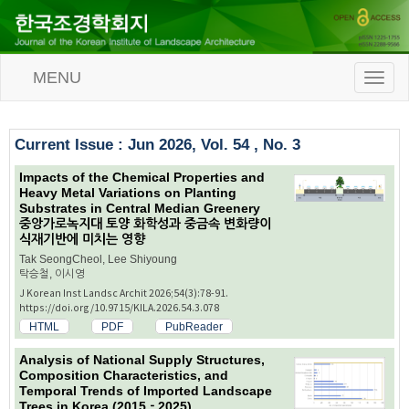
MENU
T
o
g
g
Current Issue : Jun 2026, Vol. 54 , No. 3
l
e
Impacts of the Chemical Properties and
n
Heavy Metal Variations on Planting
a
Substrates in Central Median Greenery
v
중앙가로녹지대 토양 화학성과 중금속 변화량이
i
식재기반에 미치는 영향
g
a
Tak SeongCheol, Lee Shiyoung
탁승철, 이시영
t
i
J Korean Inst Landsc Archit 2026;54(3):78-91.
https://doi.org/10.9715/KILA.2026.54.3.078
o
n
HTML
PDF
PubReader
Analysis of National Supply Structures,
Composition Characteristics, and
Temporal Trends of Imported Landscape
Trees in Korea (2015－2025)