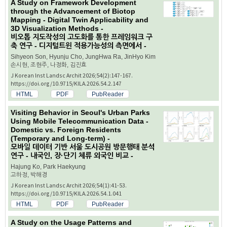
A Study on Framework Development
through the Advancement of Biotop
Mapping - Digital Twin Applicability and
3D Visualization Methods -
비오톱 지도작성의 고도화를 통한 프레임워크 구
축 연구 - 디지털트윈 적용가능성의 측면에서 -
Sihyeon Son, Hyunju Cho, JungHwa Ra, JinHyo Kim
손시현, 조현주, 나정화, 김진효
J Korean Inst Landsc Archit 2026;54(2):147-167.
https://doi.org/10.9715/KILA.2026.54.2.147
HTML
PDF
PubReader
Visiting Behavior in Seoul's Urban Parks
Using Mobile Telecommunication Data -
Domestic vs. Foreign Residents
(Temporary and Long-term) -
모바일 데이터 기반 서울 도시공원 방문행태 분석
연구 - 내국인, 장·단기 체류 외국인 비교 -
Hajung Ko, Park Haekyung
고하정, 박해경
J Korean Inst Landsc Archit 2026;54(1):41-53.
https://doi.org/10.9715/KILA.2026.54.1.041
HTML
PDF
PubReader
A Study on the Usage Patterns and