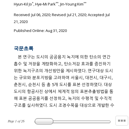
*
**
**
Hyun-Kil Jo
, Hye-Mi Park
, Jin-Young Kim
Received:
Jul 06, 2020
; Revised:
Jul 21, 2020
; Accepted:
Jul
21, 2020
Published Online: Aug 31, 2020
국문초록
본 연구는 도시의 공공용지 녹지에 의한 탄소의 연간
흡수 및 저장을 계량화하고, 탄소저감 효과를 증진하기
위한 녹지구조의 개선방안을 제시하였다. 연구대상 도시
는 규모와 분포지방을 고려하여 서울시, 대전시, 대구시,
춘천시, 순천시 등 총 5개 도시를 표본 선정하였다. 대상
도시의 항공사진 상에서 체계적 임의 표본추출방법을 통
해 표본 공공용지를 선정하고, 녹지의 수평적 및 수직적
구조를 실사하였다. 도시 조경수목을 대상으로 개발한 수
Page
1
of
26