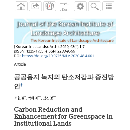
공공용지 녹지의 탄소저감과 증진방안†
J Korean Inst Landsc Archit
2020
;
48
(
4
):
1
-
7
Journal of the Korean Institute of
Landscape Architecture
The Korean Institute of Landscape Architecture
J Korean Inst Landsc Archit
2020
;
48
(
4
):
1
-
7
pISSN: 1225-1755, eISSN: 2288-9566
DOI:
https://doi.org/10.9715/KILA.2020.48.4.001
Article
공공용지 녹지의 탄소저감과 증진방
†
안
*
**
**
조현길
, 박혜미
, 김진영
Carbon Reduction and
Enhancement for Greenspace in
Institutional Lands