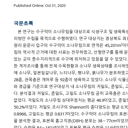
Published Online: Oct 31, 2020
국문초록
본 연구는 수구막이 소나무림을 대상으로 식생구조 및 생육특성 연구를 통한 문화경관림의 관
리방안 수립을 목적으로 수행하였다. 연구 대상지는 경상북도 최남단에 위치한 청도군 운문면 신
2
원리 운문사 입구의 수구막이 소나무림으로 면적은 45,201m
이다. 운문사입구
림의 역사적 근거에 대한 사료는 전무하였고, 선형연구를 통해 운문사 입구 소나무림이 위치하고
있는 곳이 풍수지리적으로 수구에 위치하고 있음을 알 수 있었다. 생육현황은 조사구 98개에 대
한 격자조사를 통해 전체 수목현황과 소나무 생육상태를 조사하였다. 생육현황 분석결과, 교목층
에 소나무, 일본잎갈나무, 느티나무, 팽나무, 붉나무가 분포하였고, 아교목층에서는 가죽나무 등
28종, 관목층은 개머루 등 92종이 생육하고 있었다. 소나무 식물군집 구조는 교목층 소나무 주수
와 경급을 기준으로 연구대상지 내 소나무림의 저밀도, 중밀도, 고밀도로 구분하여 비교분석하였
다. 분석결과 저밀도, 중밀도, 고밀도 소나무림 공히 교목층은 소나무가 우점하였고, 경쟁수종은
없었다. 저밀도의 소나무림 상대우점치는 평균 46.9이었고, 중밀도는 평균 62.6%, 고밀도는 평균
50.2%이었다. 저밀도 조사구의 Shannon의 종다양도는 평균 0.7055이었고, 중밀도는 평균
0.8966, 고밀도는 평균 0.8317이었다. 수구막이 소나무림의 표본목 25주에 대한 연륜 및 생장량
을 분석한 결과, 표본목 흉고직경(DBH) 분포는 38～77cm이었으며 평균 흉고직경은 61.1cm이
었다. 수령은 84～161년이었고 표본목 평균 수령은 114년이었다. 수구막이 소나무에는 일제강