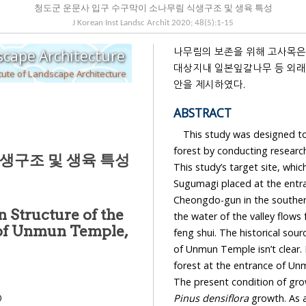
청도군 운문사 입구 수구막이 소나무림 식생구조 및 생육 특성
J Korean Inst Landsc Archit
2020
;
48
(
5
):
1
-
15
나무림의 보존을 위해 고사목은 대체목으로 수형을 고려하여 중남부평지형 소나무로 복원하고,
Journal of the Korean Institute of Landscape Architecture
대상지내 일본잎갈나무 등 외래종 제거와 외과수술을 한 소나무는 정기적인 살균·살충의 관리방
tute of Landscape Architecture
안을 제시하였다.
ABSTRACT
This study was designed t
forest by conducting research on th
청도군 운문사 입구 수구막이 소나무림 식생구조 및 생육 특성
This study’s target site, wh
Sugumagi placed at the entrance of Unmun Temple, Sinwon-ri, Unmun-myeon, and
Cheongdo-gun in the southernmost part of Gyeongsangbuk-do, Korea. Sugumagi means
 Structure of the
the water of the valley flows far away, and where no downstream is visible according to
 of Unmun Temple,
feng shui. The historical 
forest at the entrance of Unmun Temple is located in the waterway in terms of Feng Shui.
The present condit
Pinus densiflora
0