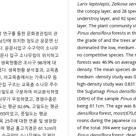
Larix leptolepis, Z
understroy layer, and 92
Pinus densiflora
forests in the study area, based 
dominated the low,
 수구막이 소나무
no competitive species. The 
forests was 46.9% on average, medium-density was 62.6% and 50.2% was found in 
density. The mean species diversity of Shannon in the low-density study was 0.7055,
medium -density study was 0.8966 and the average species diversity of Shannon in the
high-density study was 0.8317. The analysis of the age and growth of 25 sample trees in
the Sugumagi
Pinus densiflo
(DBH) of the sample
Pinus d
densiflora
forest, most(670,659, or 98.3%) of the tree trunk wound was collected for
rosins during the J
Pinus densiflora
forest, dead trees should be replaced with substitute trees appropriate