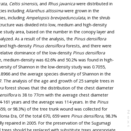
elkova serrata, Celtis sinensis
, and
Rhus javanica
were distributed in
the conopy layer, and 28 species including
Ailanthus altissima
were grown in the
 species, including
Ampelopsis brevipedunculata
, in the shrub
layer. The plant community structure was divided into low, medium and high-density
on the number in the conopy layer and
the grade of and the trees analyzed. As a result of the analysis, the
Pinus densiflora
 medium and high-density
Pinus densiflora
forests, and there were
relative dominance of the low-density
Pinus densiflora
high-
ra
forest shows that the distribution of the chest diameter
ensiflora
is 38 to 77cm with the average chest diameter
being 61.1cm. The age was 84-161 years and the average was 114 years. In the
Pinus
N
e
x
t
a
g
apanese colonia Era, Of the total 670, 659 were
Pinus densiflora
, 98.3%
of the total. 394 were surgically repaired in 2005. For the preservation of the Sugumagi