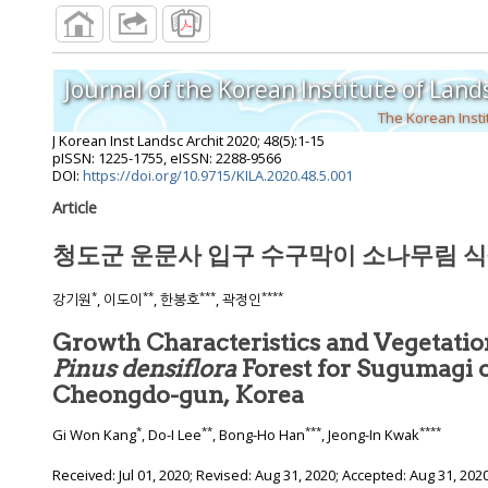
The Korean Insti
J Korean Inst Landsc Archit
2020
;
48
(
5
):
1
-
15
pISSN: 1225-1755, eISSN: 2288-9566
DOI:
https://doi.org/10.9715/KILA.2020.48.5.001
Article
*
**
***
****
강기원
, 이도이
, 한봉호
, 곽정인
Growth Characteristics and Vegetation
Pinus densiflora
Forest for Sugumagi
Cheongdo-gun, Korea
*
**
***
****
Gi Won Kang
, Do-I Lee
, Bong-Ho Han
, Jeong-In Kwak
Received:
Jul 01, 2020
; Revised:
Aug 31, 2020
; Accepted:
Aug 31, 202