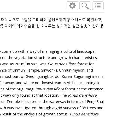
o come up with a way of managing a cultural landscape
e vegetation structure and growth characteristics.
2
ich was 45,201m
in size, was
Pinus densiflora
forest for
sources of the Sugumagi
Pinus densiflora
forest at the entrance
of Unmun Temple isn’t clear. It waw only found at that location. The
Pinus densiflora
ion of growth was investigated through a grid surveys of 98 trees and
growth. As a result of the analysis of growth status,
Pinus densiflora
,