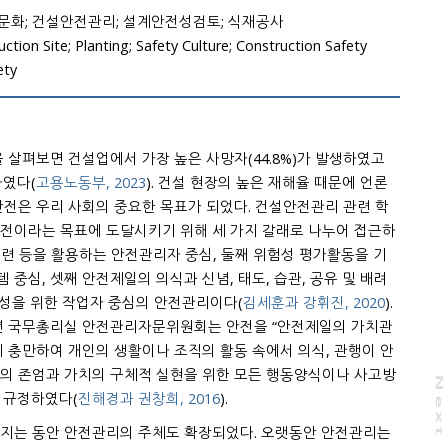
문화; 건설안전관리; 설계안전성검토; 식재공사
tion Site; Planting; Safety Culture; Construction Safety
ety
9.8% 증가하였다(
고용노동부, 2023
). 건설 현장의 높은 재해율 때문에 언론
등 안전문화(safety culture) 조성을 위한 작업자 중심의 안전관리이다(
김세훈과 강휘진, 2020
).
N
e
x
t
a
g
식, 태도 등 총체적인 의미”라고 규정하였다(
진해경과 권창희, 2016
).