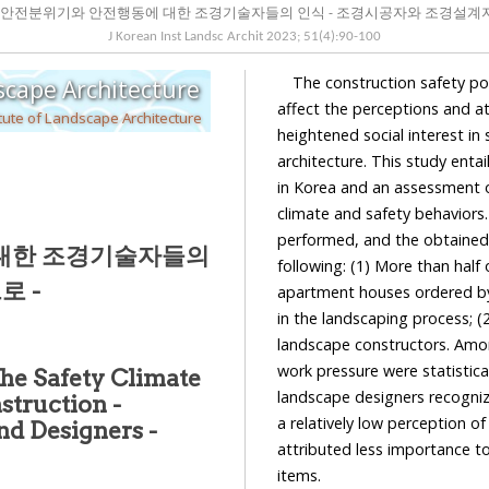
J Korean Inst Landsc Archit
2023
;
51
(
4
):
90
-
100
The construction safety poli
Journal of the Korean Institute of Landscape Architecture
affect the perceptions and att
tute of Landscape Architecture
heightened social interest in safety, 
architecture. This study entails a review of th
in Korea and an assessment of landscape engineers' percept
climate and safety behaviors. A survey of landscape constructors and design
performed, and the obtained data were statistically analyzed. The results indicate t
following: (1) More than half of the accidents which are registered in CSI occurred in
계자를 대상으로 -
apartment houses ordered by the private sector in the type of facility and planting works
in the landscaping process; (2
landscape constructors. Among them, 
work pressure were statistically significan
the Safety Climate
landscape designers recognized the importance of 
a relatively low perception of specific safety behaviors. (3) Lastly, l
tructors and Designers -
attributed less importance to safety review during the design stage compared to other
items.