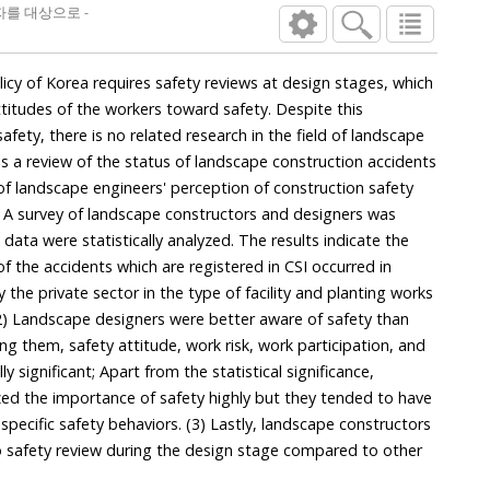
조경공사에서 안전분위기와 안전행동에 대한 조경기술자들의 인식 - 조경시공자와 조경설계자를 대상으로 -
cy of Korea requires safety reviews at design stages, which
itudes of the workers toward safety. Despite this
there is no related research in the field of landscape
e status of landscape construction accidents
ion of construction safety
ers was
he
) Landscape designers were better aware of safety than
safety attitude, work risk, work participation, and
t; Apart from the statistical significance,
safety highly but they tended to have
andscape constructors