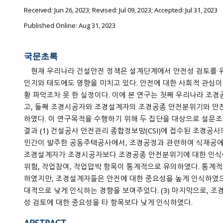
Received:
Jun 26, 2023
; Revised:
Jul 09, 2023
; Accepted:
Jul 31, 2023
Published Online: Aug 31, 2023
국문초록
현재 우리나라 건설안전 정책은 설계단계에서 안전성 검토를 유도하고 근로자의 안전에 대한
인지와 태도에도 영향을 미치고 있다. 안전에 대한 사회적 관심이 고조되었지만, 조경분야는 현
황 파악조차 못 한 실정이다. 이에 본 연구는 첫째 우리나라 조경공사 건설사고 현황을 살펴보았
고, 둘째 조경시공자와 조경설계자의 조경공종 안전분위기와 안전행동에 대한 인식 현황을 분석
하였다. 이 연구목적을 수행하기 위해 두 집단을 대상으로 설문조사와 통계분석을 하였다. 분석
결과 (1) 건설공사 안전관리 종합정보망(CSI)에 접수된 조경공사의 사고는 시설종류와 관련하여
민간이 발주한 공동주택공사에서, 조경공정과 관련하여 식재공에서 절반 이상 발생하였다. (2)
조경설계자가 조경시공자보다 조경공종 안전분위기에 대한 인식이 높았고 그중 안전태도, 작업
위험, 작업참여, 작업압박 항목이 통계적으로 유의하였다. 통계적으로 유의한 값을 확보하지 못
하였지만, 조경설계자들은 안전에 대한 중요성을 높게 인식하였으나 구체적인 행동에 대하여 상
대적으로 낮게 인식하는 경향을 보여주었다. (3) 마지막으로, 조경시공자들은 설계단계에서 안전
성 검토에 대한 중요성을 타 항목보다 낮게 인식하였다.