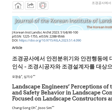
The Korean Insti
J Korean Inst Landsc Archit
2023
;
51
(
4
):
90
-
100
pISSN: 1225-1755, eISSN: 2288-9566
DOI:
https://doi.org/10.9715/KILA.2023.51.4.090
Article
조경공사에서 안전분위기와 안전행동에 대한 조경기술자들의
인식 - 조경시공자와 조경설
*
**
오창송
, 심지수
Landscape Engineers’ Perceptions of 
and Safety Behavior in Landscape Construction -
Focused on Landscape Cons
*
**
Chang-Song Oh
, Jisoo Sim