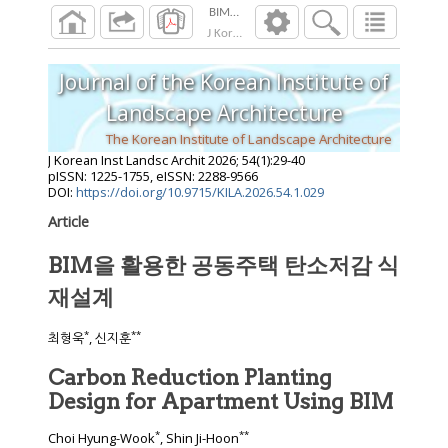
BIM을 활용한 공동주택 탄소저감 식재설
J Korean Inst Landsc Archit
2026
;
54
(
1
):
29
-
4
Journal of the Korean Institute of
Landscape Architecture
The Korean Institute of Landscape Architecture
J Korean Inst Landsc Archit
2026
;
54
(
1
):
29
-
40
pISSN: 1225-1755, eISSN: 2288-9566
DOI:
https://doi.org/10.9715/KILA.2026.54.1.029
Article
BIM을 활용한 공동주택 탄소저감 식
재설계
*
**
최형욱
, 신지훈
Carbon Reduction Planting
Design for Apartment Using BIM
*
**
Choi Hyung-Wook
, Shin Ji-Hoon