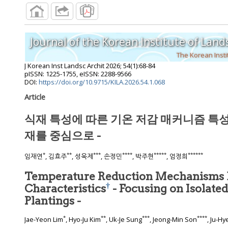
Journal of the Korean Institute of Lan
The Korean Insti
J Korean Inst Landsc Archit
2026
;
54
(
1
):
68
-
84
pISSN: 1225-1755, eISSN: 2288-9566
DOI:
https://doi.org/10.9715/KILA.2026.54.1.068
Article
식재 특성에 따른 기온 저감 매커니즘 특
재를 중심으로 -
*
**
***
****
*****
******
임재연
, 김효주
, 성욱제
, 손정민
, 박주현
, 엄정희
Temperature Reduction Mechanisms B
†
Characteristics
- Focusing on Isolate
Plantings -
*
**
***
****
Jae-Yeon Lim
, Hyo-Ju Kim
, Uk-Je Sung
, Jeong-Min Son
, Ju-H