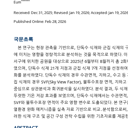
******
Eum
Received:
Dec 31, 2025
; Revised:
Jan 19, 2026
; Accepted:
Jan 19, 202
Published Online: Feb 28, 2026
국문초록
본 연구는 현장 관측을 기반으로, 단독수 식재와 군집 식재의 
에 미치는 영향을 정량적으로 분석하는 것을 목적으로 하였다. 
서구에 위치한 공원을 대상으로 2025년 6월부터 8월까지 총 2
였으며, 단독수 식재 21개 지점과 군집 식재 7개 지점을 선정하여 
화를 분석하였다. 단독수 식재의 경우 수관면적, 지하고, 수고 등
집 식재의 경우 SVF(Sky View Factor), 불투수포장 면적, 지
중심으로 상관분석과 회귀분석을 실시하였다. 분석 결과, 두 식재
뚜렷한 기온 저감 효과를 보였으며, 단독수 식재에서는 수관면적,
SVF와 불투수포장 면적이 주요 영향 변수로 도출되었다. 본 연
열환경 완화 메커니즘을 실측 자료 기반으로 비교․분석함으로써, 
려한 식재 구조 및 공간 구성 전략 수립을 위한 기초자료를 제공한