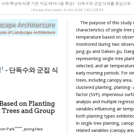
식재 특성에 따른 기온 저감 매커니즘 특성† - 단독수와 군집 식재를 중심으로 -
J Korean Inst Landsc Archit
2026
;
54
(
1
):
68
-
84
The purpose of this study is
dscape Architecture
characteristics of single-tre
tute of Landscape Architecture
temperature based on observa
monitored during two observa
Jung-gu and Dalseo-gu, Daegu
representing single-tree plan
selected, and air temperatur
†
성
- 단독수와 군집 식
early morning periods. For sin
trees, including canopy area
clustered planting, planting- 
factor (SVF), impervious surf
analysis and multiple regres
ased on Planting
variables influencing air tem
d Trees and Group
both planting types exhibite
In single-tree planting, cano
*****
yeon Park
, Jeong-Hee
related variables (canopy ar