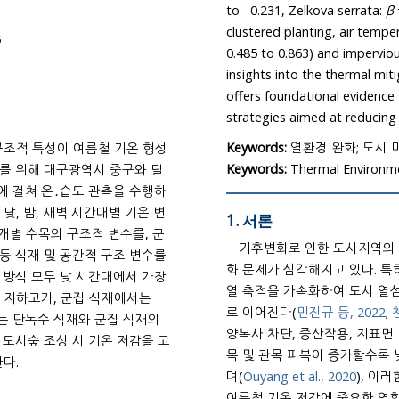
to –0.231, Zelkova serrata:
β
clustered planting, air tempe
6
0.485 to 0.863) and imperviou
insights into the thermal mit
offers foundational evidence 
strategies aimed at reducing
Keywords:
열환경 완화; 도시 미
구조적 특성이 여름철 기온 형성
Keywords:
Thermal Environme
이를 위해 대구광역시 중구와 달
회에 걸쳐 온․습도 관측을 수행하
낮, 밤, 새벽 시간대별 기온 변
1. 서론
 개별 수목의 구조적 변수를, 군
기후변화로 인한 도시지역의 
하고 등 식재 및 공간적 구조 변수를
화 문제가 심각해지고 있다. 
 방식 모두 낮 시간대에서 가장
열 축적을 가속화하여 도시 열섬
 지하고가, 군집 식재에서는
로 이어진다(
민진규 등, 2022
;
구는 단독수 식재와 군집 식재의
양복사 차단, 증산작용, 지표면 
도시숲 조성 시 기온 저감을 고
목 및 관목 피복이 증가할수록 
다.
며(
Ouyang et al., 2020
), 이
여름철 기온 저감에 중요한 역할