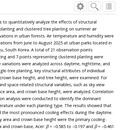
 to quantitatively analyze the effects of structural
e planting and clustered tree planting on summer air
tions in urban forests. Air temperature and humidity were
tions from June to August 2025 at urban parks located in
, South Korea. A total of 21 observation points
ting and 7 points representing clustered planting were
e variations were analyzed across daytime, nighttime, and
gle-tree planting, key structural attributes of individual
, crown base height, and tree height, were examined. For
and space-related structural variables, such as sky view
ace area, and crown base height, were analyzed. Correlation
sion analysis were conducted to identify the dominant
perature under each planting type. The results showed that
d the most pronounced cooling effects during the daytime.
py area and crown base height were the primary cooling-
ea and crown base, Acer:
β
= –0.585 to –0.197 and
β
= –0.461