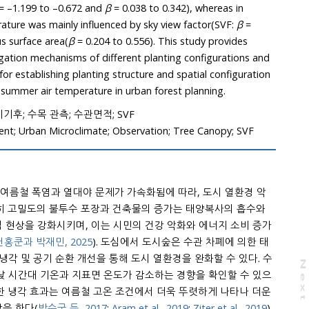
= –1.199 to –0.672 and
β
= 0.038 to 0.342), whereas in
rature was mainly influenced by sky view factor(SVF:
β
=
s surface area(
β
= 0.204 to 0.556). This study provides
igation mechanisms of different planting configurations and
for establishing planting structure and spatial configuration
 summer air temperature in urban forest planning.
기후; 수목 관측; 수관면적; SVF
nt; Urban Microclimate; Observation; Tree Canopy; SVF
여름철 폭염과 열대야 문제가 가속화됨에 따라, 도시 열환경 악
특히 고밀도의 불투수 포장과 건축물의 증가는 태양복사의 흡수와
 현상을 강화시키며, 이는 시민의 건강 악화와 에너지 소비 증가
천홍쿤과 박재민, 2025
). 도심에서 도시숲은 수관 차폐에 의한 태
냉각 및 공기 순환 개선을 통해 도시 열환경을 완화할 수 있다. 수
N
e
x
t
a
g
낮 시간대 기온과 지표면 온도가 감소하는 경향을 확인할 수 있으
러한 냉각 효과는 여름철 고온 조건에서 더욱 뚜렷하게 나타나 더운
을 한다(
박수국 등, 2017
;
Aram et al., 2019
;
Ziter et al., 2019
).