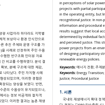
in perceptions of solar power
6
projects with partial partici
in the operating entity, but 
recognitional justice. In non-
information and procedural ex
results suggest that local ac
태양광 사업이라 하더라도 지역별
determined by individual facto
경제적 보상이나 환경 인식만으로
and perceived justice. This st
다른 추진 주체와 운영 구조를 가
power projects from an envi
을)을 사례로 선정하여 주민 수용
of designing participatory s
 수행한 반구조화 인터뷰 자료
renewable energy policies.
 간 비교를 수행하였다. 분석 결
Keywords:
에너지 전환; 주제분
확보, 분배 구조에 대한 체감,
Keywords:
Energy Transition;
로 나타났다. 주민 자치형 사례
Justice; Procedural Justice
 형성되었으며, 이러한 경험은
확장되는 양상을 보였다. 반면,
 수준의 수용성이 유지되었으나,
1. 서론
례에서는 정보 비공개와 절차적
국내의 재생에너지 확대 정책
었다. 이러한 결과는 농촌 재생
다. 정부는 ｢2050 탄소중립