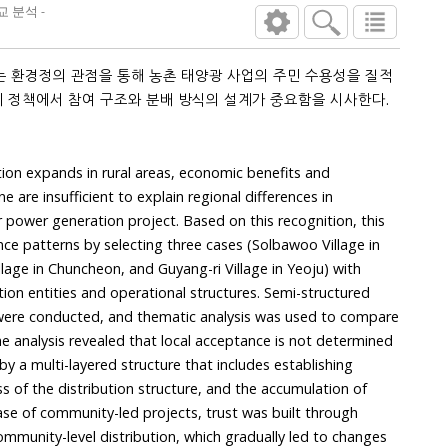
 분석 -
는 환경정의 관점을 통해 농촌 태양광 사업의 주민 수용성을 질적
지 정책에서 참여 구조와 분배 방식의 설계가 중요함을 시사한다.
on expands in rural areas, economic benefits and
 are insufficient to explain regional differences in
 power generation project. Based on this recognition, this
ce patterns by selecting three cases (Solbawoo Village in
ge in Chuncheon, and Guyang-ri Village in Yeoju) with
ion entities and operational structures. Semi-structured
 were conducted, and thematic analysis was used to compare
e analysis revealed that local acceptance is not determined
 by a multi-layered structure that includes establishing
s of the distribution structure, and the accumulation of
 case of community-led projects, trust was built through
mmunity-level distribution, which gradually led to changes