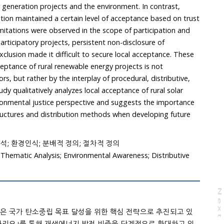
 generation projects and the environment. In contrast,
pation maintained a certain level of acceptance based on trust
limitations were observed in the scope of participation and
participatory projects, persistent non-disclosure of
clusion made it difficult to secure local acceptance. These
ceptance of rural renewable energy projects is not
rs, but rather by the interplay of procedural, distributive,
udy qualitatively analyzes local acceptance of rural solar
ronmental justice perspective and suggests the importance
tructures and distribution methods when developing future
석; 환경인식; 분배적 정의; 절차적 정의
 Thematic Analysis; Environmental Awareness; Distributive
N
e
x
t
a
g
은 국가 탄소중립 목표 달성을 위한 핵심 전략으로 추진되고 있
 시나리오｣를 통해 재생에너지 발전 비중을 단계적으로 확대하고 있