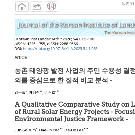
농촌 태
Journal of the Korean Institute of Lan
The Korean Insti
J Korean Inst Landsc Archit
2026
;
54
(
1
):
85
-
100
pISSN: 1225-1755, eISSN: 2288-9566
DOI:
https://doi.org/10.9715/KILA.2025.54.1.085
Article
농촌 태양광 발전 사업의 주민 수용성 결정
의를 중심으로 한 질적 비교 분석 -
*
**
***
김은솔
, 여혜진
, 이재호
A Qualitative Comparative Study on 
of Rural Solar Energy Projects - Focus
Environmental Justice Framework -
*
**
***
Eun-Sol Kim
, Hae-Jin Yeo
, Jae-Ho Lee