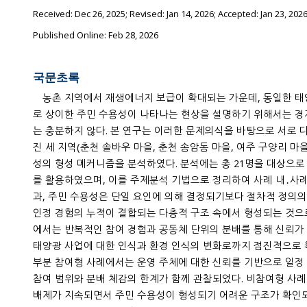
Received:
Dec 26, 2025
; Revised:
Jan 14, 2026
; Accepted:
Jan 23, 202
Published Online: Feb 28, 2026
국문초록
농촌 지역에서 재생에너지 보급이 확대되는 가운데, 동일한 
로 상이한 주민 수용성이 나타나는 현상을 설명하기 위해서는 
는 충분하지 않다. 본 연구는 이러한 문제의식을 바탕으로 서로 
진 세 지역(춘천 솔바우 마을, 춘천 송암동 마을, 여주 구양리 마
성의 형성 메커니즘을 분석하였다. 분석에는 총 21명을 대상으로
를 활용하였으며, 이를 주제분석 기법으로 정리하여 사례 내․사례
과, 주민 수용성은 단일 요인에 의해 결정되기보다 절차적 정의의 
인정 경험의 누적이 결합되는 다층적 구조 속에서 형성되는 것으
에서는 반복적인 참여 경험과 공동체 단위의 분배를 통해 신뢰가
태양광 사업에 대한 인식과 환경 인식의 변화로까지 점진적으로 
부분 참여형 사례에서는 운영 주체에 대한 신뢰를 기반으로 일정
참여 범위와 분배 체감의 한계가 함께 관찰되었다. 비참여형 사
배제가 지속되면서 주민 수용성이 형성되기 어려운 구조가 확인되