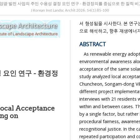
양광 발전 사업의 주민 수용성 결정 요인 연구 - 환경정의를 중심으로 한 질적 비교
J Korean Inst Landsc Archit
2026
;
54
(
1
):
85
-
100
서 형성됨을 시사한다. 본 연구
dscape Architecture
으로 해석하고, 향후 재생에너
tute of Landscape Architecture
ABSTRACT
As renewable energy adopti
environmental awareness alone
acceptance of the same solar
 요인 연구 - 환경정
study analyzed local acceptan
Chuncheon, Songam-dong Villa
different project implementat
interviews with 21 residents
within and between cases. Th
Local Acceptance
by a single factor, but rather
ing on
procedural fairness, awarenes
recognitional justice. In the
repeated participation and co