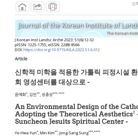
The Korean Insti
J Korean Inst Landsc Archit
2023
;
51
(
6
):
12
-
32
pISSN: 1225-1755, eISSN: 2288-9566
DOI:
https://doi.org/10.9715/KILA.2023.51.6.012
Article
신학적 미학을 적용한 가톨릭 
회 영성센터를 대상으로 -
*
**
***
,
****
윤예화
, 김민
, 성종상
An Environmental Design of the Catho
†
Adopting the Theoretical Aesthetics
Suncheon Jesuits Spiritual Center -
*
**
***
,
****
Ye-Hwa Yun
, Min Kim
, Jong-Sang Sung