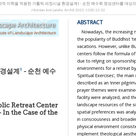
신학적 미학을 적용한 가톨릭 피정시설 환경설계† - 순천
J Korean Inst Landsc Archit
2023
;
51
(
6
):
12
-
32
ABSTRACT
Journal of the Korean Institute of Landscape Architecture
Nowadays, the increasing numb
tute of Landscape Architecture
the popularity of Buddhist ‘temple stays’, Pro
vacations. However, unlike Buddhist temples, which are inculturated, Christian retreat
centers follow the formula of general recreational facilities and lack an overall framework
due to relying on sponsorship. This study attempts to design appropriate outdoor
environments for a retreat by reflecting 
†
피정시설 환경설계
- 순천 예수
‘Spiritual Exercises’, the main method of retreat. First, as the Spi
described as an ‘inner pilgrimage’, the images and theological aesthetics experienced in
prayer themes were examined. Next, the 
facility were analyzed, and the composition o
lic Retreat Center
landscape resources of the site were investigated, 
- In the Case of the
spatial preferences was analyzed. Overall, outdoor spaces were planned to i
in consciousness and broaden the spectrum of the retreatants’ experience through a
physical environment consistent with the mechanism of prayer. This study aimed to
implement theological aesthetics b