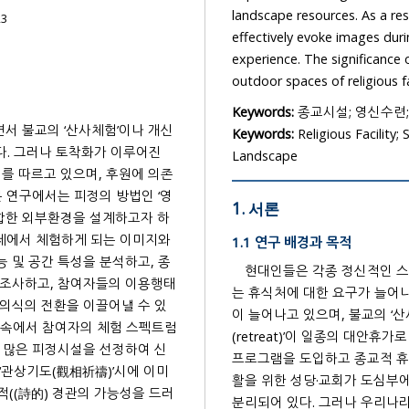
landscape resources. As a result, it was
23
effectively evoke images during ‘contemplative prayer’, and to support re
experience. The significance of this study lied in deriving various design vocabularies for
outdoor spaces of religious fac
Keywords:
종교시설; 영신수련;
Keywords:
Religious Facility;
Landscape
1. 서론
1.1 연구 배경과 목적
현대인들은 각종 정신적인 스트레스에 노출되면서 복잡한 도시에서 벗어나 고요하게 쉴 수 있
는 휴식처에 대한 요구가 늘어나고 있다. 특히 내적 치유나 영적인 재충전을 원하는 종교 여행객
이 늘어나고 있으며, 불교의 ‘산사체험(temple stay)’과 개신교의 ‘수련회’, 가톨릭의 ‘피정
(retreat)’이 일종의 대안휴가로 자리잡게 되었다. 이에 각 종교계에서는 일반인의 수준에 맞는
프로그램을 도입하고 종교적 휴양시설을 건립하고 있다. 한편 서양에서는 일반 신도들의 신앙생
활을 위한 성당·교회가 도심부에 위치하고, 성직자의 수도생활을 위한 수도원·수녀원은 외곽에
분리되어 있다. 그러나 우리나라는 불교가 약화된 조선시대 이후로 사찰이 도시 외곽에 입지하면