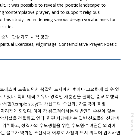
 possible to reveal the ‘poetic landscape’ to
ligious
ilities.
 순례; 관상기도; 시적 경관
 Spiritual Exercises; Pilgrimage; Contemplative Prayer; Poetic
N
e
x
t
a
g