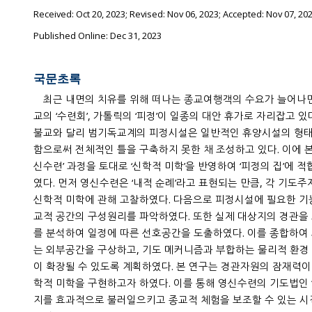
Received:
Oct 20, 2023
; Revised:
Nov 06, 2023
; Accepted:
Nov 07, 20
Published Online: Dec 31, 2023
국문초록
최근 내면의 치유를 위해 떠나는 종교여행객의 수요가 늘어나면서 불교의 ‘산사체험’이나 개신
교의 ‘수련회’, 가톨릭의 ‘피정’이 일종의 대안 휴가로 자리잡고 있다. 그러나 토착화가 이루어진
불교와 달리 범기독교계의 피정시설은 일반적인 휴양시설의 형태를 따르고 있으며, 후원에 의존
함으로써 전체적인 틀을 구축하지 못한 채 조성하고 있다. 이에 본 연구에서는 피정의 방법인 ‘영
신수련’ 과정을 토대로 ‘신학적 미학’을 반영하여 ‘피정의 집’에 적합한 외부환경을 설계하고자 하
였다. 먼저 영신수련은 ‘내적 순례’라고 표현되는 만큼, 각 기도주제에서 체험하게 되는 이미지와
신학적 미학에 관해 고찰하였다. 다음으로 피정시설에 필요한 기능 및 공간 특성을 분석하고, 종
교적 공간의 구성원리를 파악하였다. 또한 실제 대상지의 경관을 조사하고, 참여자들의 이용행태
를 분석하여 일정에 따른 선호공간을 도출하였다. 이를 종합하여 의식의 전환을 이끌어낼 수 있
는 외부공간을 구상하고, 기도 메커니즘과 부합하는 물리적 환경 속에서 참여자의 체험 스펙트럼
이 확장될 수 있도록 계획하였다. 본 연구는 경관자원의 잠재력이 많은 피정시설을 선정하여 신
학적 미학을 구현하고자 하였다. 이를 통해 영신수련의 기도법인 ‘관상기도(觀相祈禱)’시에 이미
지를 효과적으로 불러일으키고 종교적 체험을 보조할 수 있는 시적((詩的) 경관의 가능성을 드러