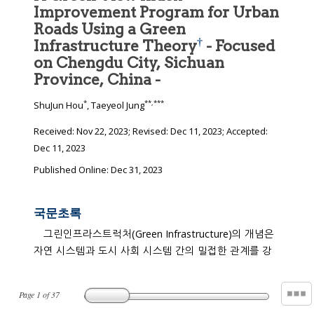
Improvement Program for Urban
Roads Using a Green
†
Infrastructure Theory
- Focused
on Chengdu City, Sichuan
Province, China -
*
**
,
***
ShuJun Hou
, Taeyeol Jung
Received:
Nov 22, 2023
; Revised:
Dec 11, 2023
; Accepted:
Dec 11, 2023
Published Online: Dec 31, 2023
국문초록
그린인프라스트럭처(Green Infrastructure)의 개념은
자연 시스템과 도시 사회 시스템 간의 밀접한 관계를 강
Page
1
of
37