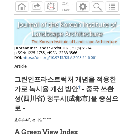
J Korean Inst Landsc Archit
2023
;
51
(
6
):
61
-
7
Journal of the Korean Institute of
Landscape Architecture
The Korean Institute of Landscape Architecture
J Korean Inst Landsc Archit
2023
;
51
(
6
):
61
-
74
pISSN: 1225-1755, eISSN: 2288-9566
DOI:
https://doi.org/10.9715/KILA.2023.51.6.061
Article
그린인프라스트럭처 개념을 적용한
†
가로 녹시율 개선 방안
- 중국 쓰촨
성(四川省) 청두시(成都市)을 중심으
로 -
*
**
,
***
호우슈쥔
, 정태열
A Green View Index