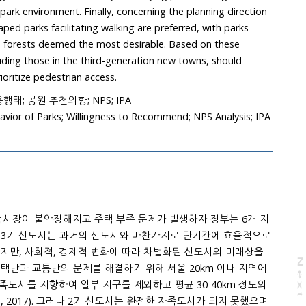
ronment. Finally, concerning the planning direction
ting walking are preferred, with parks
most desirable. Based on these
eration new towns, should
harmonize with nature and prioritize pedestrian access.
행태; 공원 추천의향; NPS; IPA
avior of Parks; Willingness to Recommend; NPS Analysis; IPA
주택시장이 불안정해지고 주택 부족 문제가 발생하자 정부는 6개 지
신도시와 마찬가지로 단기간에 효율적으로
지만, 사회적, 경제적 변화에 따라 차별화된 신도시의 미래상을
N
e
x
t
a
g
 지구를 제외하고 평균 30-40km 정도의
 2017). 그러나 2기 신도시는 완전한 자족도시가 되지 못했으며