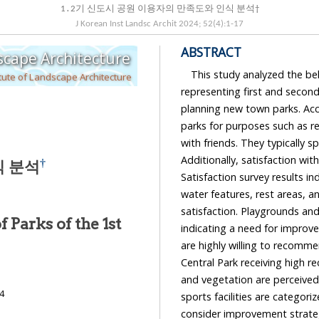
1․2기 신도시 공원 이용자의 만족도와 인식 분석†
J Korean Inst Landsc Archit
2024
;
52
(
4
):
1
-
17
ABSTRACT
Journal of the Korean Institute of Landscape Architecture
This study analyzed the beh
tute of Landscape Architecture
representing first and second
planning new town parks. Accordin
parks for purposes such as relaxation, stro
with friends. They typically spend 1-2 hours in th
Additionally, satisfaction with park accessibility is high, particularly amo
†
식 분석
Satisfaction survey results indicate that pedestrian pathways, trees and vegetation,
water features, rest areas, and cultural facilities have the greatest impact on overall park
satisfaction. Playgrounds and sports fa
 Parks of the 1st
indicating a need for improvement. Furthe
are highly willing to recommend parks, especially 
Central Park receiving high recommendation scores. IPA
and vegetation are perceived as highly important and satisfactory
24
sports facilities are categorized as areas needing improvement. Thus, there is a need to
consider improvement strategies for each. Additionally, identifying park users' grievances