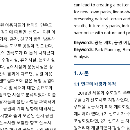
can lead to creating a better park envi
for new town parks, linear-shaped parks facilita
preserving natural terrain and forests deemed the 
 공원 이용자들의 행태와 만족도
results, future city parks, including those in the third-gen
 혼자, 친구와 함께 방문하
Keywords:
공원 계획; 공원 이용
대부분 도보로 공원에 접근한다.
Keywords:
Park Planning; Beh
Analysis
게시설, 문화시설
났다. 놀이시설과 운동시설은 상
1. 서론
크와 같은 특정 공원의
1.1 연구의 배경과 목적
 수목 및 식재에 대한 중요도와
2018년 서울과 수도권의 
구를 3기 신도시로 지정하였다. 3기 신도시는 과거의 
만 사항을 파악하여
주택을 공급하기 위해 계획되었
도시 공원의 계획 방향에 대해서는
제시해야 했다. 1기 신도시가 주택난과 교통난의 문제를 해결하기 위해 서울 20km 이내 지역에
조성되었다면, 2기 신도시는 자족도시를 지향하여 일부
 포함한 향후 신도시
원거리에 개발되었다(김성수 등,
 맞춘 형태의 공원이 고려되어야