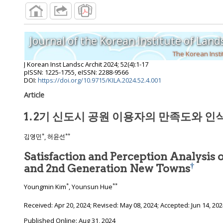
The Korean Insti
J Korean Inst Landsc Archit
2024
;
52
(
4
):
1
-
17
pISSN: 1225-1755, eISSN: 2288-9566
DOI:
https://doi.org/10.9715/KILA.2024.52.4.001
Article
1․2기 신도시 공원 이용자의 만족도와 인
*
**
김영민
, 허윤선
Satisfaction and Perception Analysis of
†
and 2nd Generation New Towns
*
**
Youngmin Kim
, Younsun Hue
Received:
Apr 20, 2024
; Revised:
May 08, 2024
; Accepted:
Jun 14, 20
Published Online: Aug 31, 2024