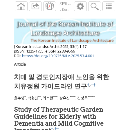
치매 및 경도인지장애 노인을 위한 치유정원
J Korean Inst Landsc Archit
2025
;
53
(
4
):
1
-
17
Journal of the Korean Institute of
Landscape Architecture
The Korean Institute of Landscape Architecture
J Korean Inst Landsc Archit
2025
;
53
(
4
):
1
-
17
pISSN: 1225-1755, eISSN: 2288-9566
DOI:
https://doi.org/10.9715/KILA.2025.53.4.001
Article
치매 및 경도인지장애 노인을 위한
†
,
††
치유정원 가이드라인 연구
*
**
***
****
*****
윤주영
, 백현진
, 최스란
, 장유진
, 김상욱
Study of Therapeutic Garden
Guidelines for Elderly with
Dementia and Mild Cognitive
†
,
††