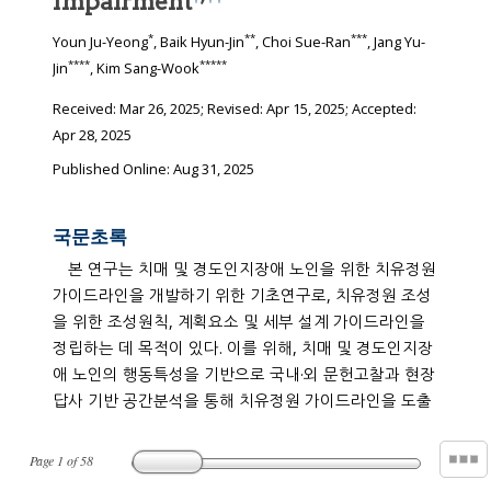
Impairment
*
**
***
Youn Ju-Yeong
, Baik Hyun-Jin
, Choi Sue-Ran
, Jang Yu-
****
*****
Jin
, Kim Sang-Wook
Received:
Mar 26, 2025
; Revised:
Apr 15, 2025
; Accepted:
Apr 28, 2025
Published Online: Aug 31, 2025
국문초록
본 연구는 치매 및 경도인지장애 노인을 위한 치유정원
가이드라인을 개발하기 위한 기초연구로, 치유정원 조성
을 위한 조성원칙, 계획요소 및 세부 설계 가이드라인을
정립하는 데 목적이 있다. 이를 위해, 치매 및 경도인지장
애 노인의 행동특성을 기반으로 국내·외 문헌고찰과 현장
답사 기반 공간분석을 통해 치유정원 가이드라인을 도출
Page
1
of
58