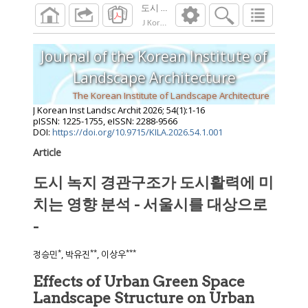
도시 녹지 경관구조가 도시활력에 미치는 영향
J Korean Inst Landsc Archit
2026
;
54
(
1
):
1
-
16
Journal of the Korean Institute of
Landscape Architecture
The Korean Institute of Landscape Architecture
J Korean Inst Landsc Archit
2026
;
54
(
1
):
1
-
16
pISSN: 1225-1755, eISSN: 2288-9566
DOI:
https://doi.org/10.9715/KILA.2026.54.1.001
Article
도시 녹지 경관구조가 도시활력에 미
치는 영향 분석 - 서울시를 대상으로
-
*
**
***
정승민
, 박유진
, 이상우
Effects of Urban Green Space
Landscape Structure on Urban