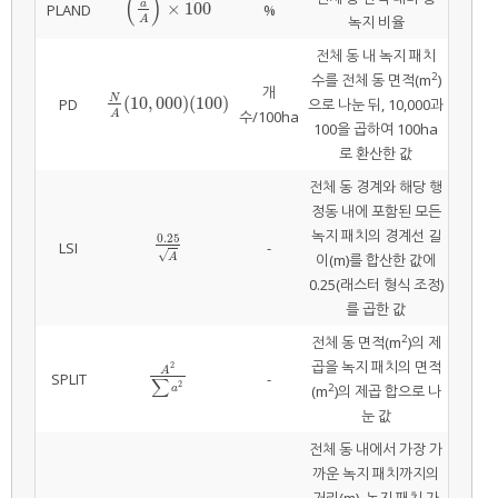
(
)
a
×
100
a
A
×
100
PLAND
%
녹지 비율
A
전체 동 내 녹지 패치
2
수를 전체 동 면적(m
)
개
(
10
,
000
)
(
100
)
N
PD
N
A
(
10
,
000
)
(
100
)
으로 나눈 뒤, 10,000과
수/100ha
A
100을 곱하여 100ha
로 환산한 값
전체 동 경계와 해당 행
정동 내에 포함된 모든
녹지 패치의 경계선 길
0.25
0.25
A
LSI
-
√
이(m)를 합산한 값에
A
0.25(래스터 형식 조정)
를 곱한 값
2
전체 동 면적(m
)의 제
곱을 녹지 패치의 면적
2
A
A
2
∑
a
2
SPLIT
-
∑
2
2
(m
)의 제곱 합으로 나
a
눈 값
전체 동 내에서 가장 가
까운 녹지 패치까지의