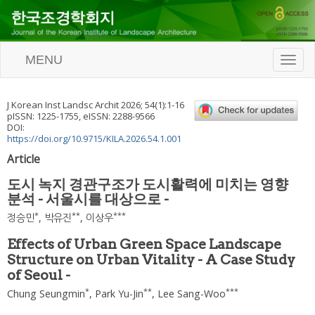
MENU
T
o
g
g
J Korean Inst Landsc Archit
2026
;
54
(
1
):
1
-
16
l
pISSN: 1225-1755, eISSN: 2288-9566
e
DOI:
n
https://doi.org/10.9715/KILA.2026.54.1.001
a
Article
v
i
도시 녹지 경관구조가 도시활력에 미치는 영향
g
분석 - 서울시를 대상으로 -
a
t
*
**
***
정승민
,
박유진
,
이상우
i
o
Effects of Urban Green Space Landscape
n
Structure on Urban Vitality - A Case Study
of Seoul -
*
**
***
Chung Seungmin
,
Park Yu-Jin
,
Lee Sang-Woo