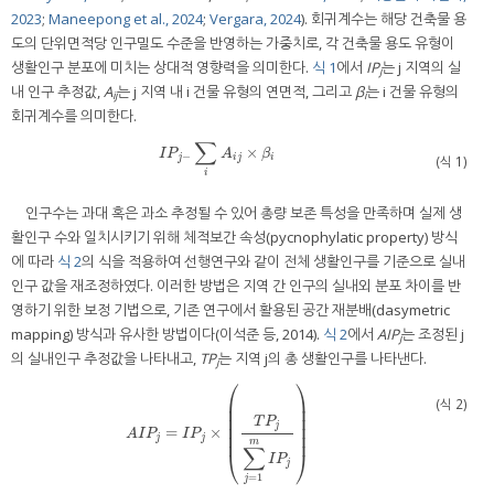
2023
;
Maneepong et al., 2024
;
Vergara, 2024
). 회귀계수는 해당 건축물 용
도의 단위면적당 인구밀도 수준을 반영하는 가중치로, 각 건축물 용도 유형이
생활인구 분포에 미치는 상대적 영향력을 의미한다.
식 1
에서
IP
는 j 지역의 실
j
내 인구 추정값,
A
는 j 지역 내 i 건물 유형의 연면적, 그리고
β
는 i 건물 유형의
ij
i
회귀계수를 의미한다.
∑
×
I
P
j
−
∑
i
A
i
j
×
β
i
I
P
A
β
−
j
i
j
i
(식 1)
i
인구수는 과대 혹은 과소 추정될 수 있어 총량 보존 특성을 만족하며 실제 생
활인구 수와 일치시키기 위해 체적보간 속성(pycnophylatic property) 방식
에 따라
식 2
의 식을 적용하여 선행연구와 같이 전체 생활인구를 기준으로 실내
인구 값을 재조정하였다. 이러한 방법은 지역 간 인구의 실내외 분포 차이를 반
영하기 위한 보정 기법으로, 기존 연구에서 활용된 공간 재분배(dasymetric
mapping) 방식과 유사한 방법이다(이석준 등, 2014).
식 2
에서
AIP
는 조정된 j
j
의 실내인구 추정값을 나타내고,
TP
는 지역 j의 총 생활인구를 나타낸다.
j
⎛
⎞
⎜
⎟
(식 2)
⎜
⎟
⎜
⎟
T
P
j
⎜
⎟
=
×
A
I
P
j
=
I
P
j
×
T
P
j
∑
j
=
1
m
I
P
j
A
I
P
I
P
⎜
⎟
j
j
m
∑
⎝
⎠
I
P
j
=
1
j