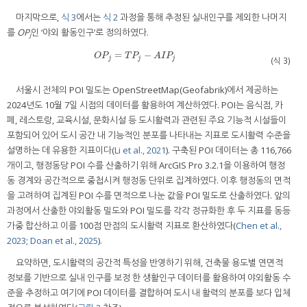
마지막으로,
식 3
에서는
식 2
과정을 통해 추정된 실내인구를 제외한 나머지
를
OP
인 ‘야외 활동인구’로 정의하였다.
j
=
−
O
P
j
=
T
P
j
−
A
I
P
j
O
P
T
P
A
I
P
j
j
j
(식 3)
서울시 전체의 POI 밀도는 OpenStreetMap(Geofabrik)에서 제공하는
2024년도 10월 7일 시점의 데이터를 활용하여 계산하였다. POI는 음식점, 카
페, 레스토랑, 교육시설, 문화시설 등 도시활력과 관련된 주요 기능적 시설들이
포함되어 있어 도시 공간 내 기능적인 분포를 나타내는 지표로 도시활력 수준을
설명하는 데 유용한 지표이다(
Li et al., 2021
). 구축된 POI 데이터는 총 116,766
개이고, 행정동당 POI 수를 산출하기 위해 ArcGIS Pro 3.2.1을 이용하여 행정
동 경계와 공간적으로 중첩시켜 행정동 단위로 집계하였다. 이후 행정동의 면적
을 고려하여 집계된 POI 수를 면적으로 나눈 값을 POI 밀도로 산출하였다. 앞의
과정에서 산출한 야외활동 밀도와 POI 밀도를 각각 정규화한 후 두 지표를 동등
가중 합산하고 이를 100점 만점의 도시활력 지표로 환산하였다(
Chen et al.,
2023
;
Doan et al., 2025
).
요약하면, 도시활력의 공간적 특성을 반영하기 위해, 건축물 용도별 연면적
정보를 기반으로 실내 인구를 보정 한 생활인구 데이터를 활용하여 야외활동 수
준을 추정하고 여기에 POI 데이터를 결합하여 도시 내 활력의 분포를 보다 입체