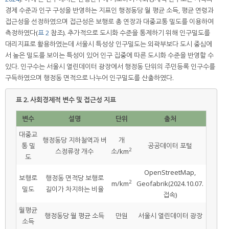
경제 수준과 인구 구성을 반영하는 지표인 행정동당 월 평균 소득, 평균 연령과
접근성을 선정하였으며 접근성은 보행로 총 연장과 대중교통 밀도를 이용하여
측정하였다(
표 2
참조). 추가적으로 도시화 수준을 통제하기 위해 인구밀도를
대리지표로 활용하였는데 서울시 특성상 인구밀도는 외곽부보다 도시 중심에
서 높은 밀도를 보이는 특성이 있어 인구 집중에 따른 도시화 수준을 반영할 수
있다. 인구수는 서울시 열린데이터 광장에서 행정동 단위의 주민등록 인구수를
구득하였으며 행정동 면적으로 나누어 인구밀도를 산출하였다.
표 2.
사회경제적 변수 및 접근성 지표
변수
설명
단위
출처
대중교
행정동당 지하철역과 버
개
통 밀
공공데이터 포털
2
스정류장 개수
소/km
도
OpenStreetMap,
보행로
행정동 면적당 보행로
2
m/km
Geofabrik(2024.10.07.
밀도
길이가 차지하는 비율
접속)
월평균
행정동당 월 평균 소득
만원
서울시 열린데이터 광장
소득