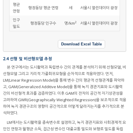
평균
행정동당 평균 연령
세
서울시 열린데이터 광장
연령
인구
2
행정동당 인구수
명/km
서울시 열린데이터 광장
밀도
Download Excel Table
2.4 선형 및 비선형모델 추정
본 연구에서는 도시활력과 독립변수 간의 관계를 분석하기 위해 선형모델, 비
선형모델 그리고 지리적 가중회귀모형을 순차적으로 적용하였다. 먼저,
LM(Linear Regression Model)을 통해 변수 간의 평균적 선형관계를 파악하
고, GAM(Generalized Additive Model)을 통해 녹지 경관지표와 도시활력
간의 비선형적 효과를 검증하였다. 이후 GAM의 잔차의 공간적 자기상관성을
고려하여 GWR(Geographically Weighted Regression)을 보조적으로 적용
하여 녹지 경관구조의 영향이 공간적으로 어떻게 달라지는지를 추가적으로 분
석하였다.
LM에서는 도시활력을 종속변수로 설정하고, 녹지 경관지표와 사회경제적 요
인인 연령과 월평균 소득, 접근성 변수인 대중교통 밀도와 보행로 밀도를 독립