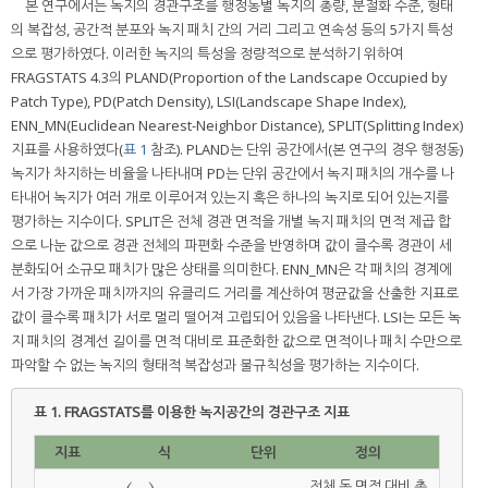
본 연구에서는 녹지의 경관구조를 행정동별 녹지의 총량, 분절화 수준, 형태
의 복잡성, 공간적 분포와 녹지 패치 간의 거리 그리고 연속성 등의 5가지 특성
으로 평가하였다. 이러한 녹지의 특성을 정량적으로 분석하기 위하여
FRAGSTATS 4.3의 PLAND(Proportion of the Landscape Occupied by
Patch Type), PD(Patch Density), LSI(Landscape Shape Index),
ENN_MN(Euclidean Nearest-Neighbor Distance), SPLIT(Splitting Index)
지표를 사용하였다(
표 1
참조). PLAND는 단위 공간에서(본 연구의 경우 행정동)
녹지가 차지하는 비율을 나타내며 PD는 단위 공간에서 녹지 패치의 개수를 나
타내어 녹지가 여러 개로 이루어져 있는지 혹은 하나의 녹지로 되어 있는지를
평가하는 지수이다. SPLIT은 전체 경관 면적을 개별 녹지 패치의 면적 제곱 합
으로 나눈 값으로 경관 전체의 파편화 수준을 반영하며 값이 클수록 경관이 세
분화되어 소규모 패치가 많은 상태를 의미한다. ENN_MN은 각 패치의 경계에
서 가장 가까운 패치까지의 유클리드 거리를 계산하여 평균값을 산출한 지표로
값이 클수록 패치가 서로 멀리 떨어져 고립되어 있음을 나타낸다. LSI는 모든 녹
지 패치의 경계선 길이를 면적 대비로 표준화한 값으로 면적이나 패치 수만으로
파악할 수 없는 녹지의 형태적 복잡성과 불규칙성을 평가하는 지수이다.
표 1.
FRAGSTATS를 이용한 녹지공간의 경관구조 지표
지표
식
단위
정의
전체 동 면적 대비 총