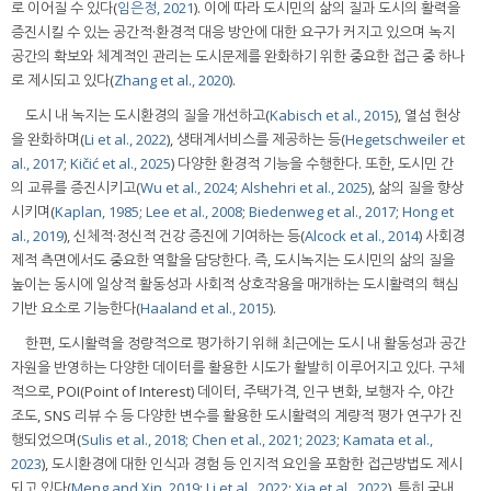
로 이어질 수 있다(
임은정, 2021
). 이에 따라 도시민의 삶의 질과 도시의 활력을
증진시킬 수 있는 공간적·환경적 대응 방안에 대한 요구가 커지고 있으며 녹지
공간의 확보와 체계적인 관리는 도시문제를 완화하기 위한 중요한 접근 중 하나
로 제시되고 있다(
Zhang et al., 2020
).
도시 내 녹지는 도시환경의 질을 개선하고(
Kabisch et al., 2015
), 열섬 현상
을 완화하며(
Li et al., 2022
), 생태계서비스를 제공하는 등(
Hegetschweiler et
al., 2017
;
Kičić et al., 2025
) 다양한 환경적 기능을 수행한다. 또한, 도시민 간
의 교류를 증진시키고(
Wu et al., 2024
;
Alshehri et al., 2025
), 삶의 질을 향상
시키며(
Kaplan, 1985
;
Lee et al., 2008
;
Biedenweg et al., 2017
;
Hong et
al., 2019
), 신체적·정신적 건강 증진에 기여하는 등(
Alcock et al., 2014
) 사회경
제적 측면에서도 중요한 역할을 담당한다. 즉, 도시녹지는 도시민의 삶의 질을
높이는 동시에 일상적 활동성과 사회적 상호작용을 매개하는 도시활력의 핵심
기반 요소로 기능한다(
Haaland et al., 2015
).
한편, 도시활력을 정량적으로 평가하기 위해 최근에는 도시 내 활동성과 공간
자원을 반영하는 다양한 데이터를 활용한 시도가 활발히 이루어지고 있다. 구체
적으로, POI(Point of Interest) 데이터, 주택가격, 인구 변화, 보행자 수, 야간
조도, SNS 리뷰 수 등 다양한 변수를 활용한 도시활력의 계량적 평가 연구가 진
행되었으며(
Sulis et al., 2018
;
Chen et al., 2021
;
2023
;
Kamata et al.,
2023
), 도시환경에 대한 인식과 경험 등 인지적 요인을 포함한 접근방법도 제시
되고 있다(
Meng and Xin, 2019
;
Li et al., 2022
;
Xia et al., 2022
). 특히 국내