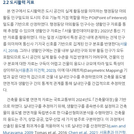
2.2 도시활력 지표
본 연구에서 도시활력은 도시 공간의 실제 활동성을 의미하는 행정동당 야외
활동 인구밀도와 도시의 주요 기능적 거점 역할을 하는 POI(Point of Interest)
밀도를 기반으로 산정하였다. 행정동당 야외활동 인구수는 생활인구 자료를 통
해 추정할 수 있으며 생활인구 자료는 ｢서울 열린데이터광장｣ 2023년 통신 기
반 자료를 활용하였다. 이는 일정 시점에서 특정 공간 내에 존재하는 전체 인구
를 의미하며 통신사 기지국 신호를 기반으로 집계된 인구 분포를 반영한다(
서울
시, 2018
). 그러나 생활인구에는 건물 내부 실내인구와 외부 활동 인구가 모두
포함되므로 도시 공간의 실제 활동 수준을 직접 반영하기 어려우며, 건물의 인
구 분포에 대한 자료는 구득이 어렵고 건물의 용도나 규모에 따라 밀도 특성이
상이하다(
서용훈과 이건학, 2023
). 이에 대시매트릭(Dasymetric Mapping) 기
법과 같은 대안적 접근으로 건물 내 실내인구수를 추정하였으며 건축물 용도별
연면적과 생활인구 간의 통계적 관계를 통해 실내인구를 간접적으로 추정하였
다.
건축물 용도별 연면적 자료는 국토교통부의 2024년도 ｢건축물대장｣을 기반
으로 하였다. 실내인구를 추정하기 위해, 생활인구를 종속변수로 설정하고 건축
물의 용도별 연면적을 독립변수로 한 다중선형회귀분석을 수행하였다. 건축물
의 용도는 주거, 상업·공공, 업무·산업 세 가지 범주로 구분하였다. 이 과정에서
산출된 용도별 회귀계수를 적용하여 식 1로 실내인구를 산정하였다(
Lwin and
Murayama, 2009
; Tomas et al., 2016;
Chen et al., 2021
;
서용훈과 이건학,