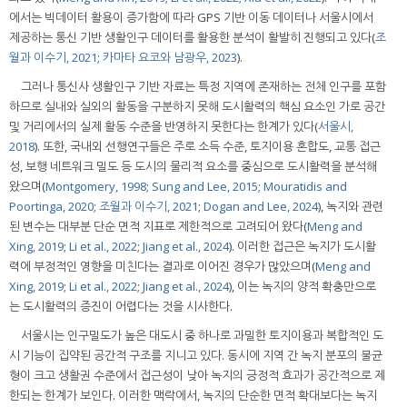
에서는 빅데이터 활용이 증가함에 따라 GPS 기반 이동 데이터나 서울시에서
제공하는 통신 기반 생활인구 데이터를 활용한 분석이 활발히 진행되고 있다(
조
월과 이수기, 2021
;
카마타 요코와 남광우, 2023
).
그러나 통신사 생활인구 기반 자료는 특정 지역에 존재하는 전체 인구를 포함
하므로 실내와 실외의 활동을 구분하지 못해 도시활력의 핵심 요소인 가로 공간
및 거리에서의 실제 활동 수준을 반영하지 못한다는 한계가 있다(
서울시,
2018
). 또한, 국내외 선행연구들은 주로 소득 수준, 토지이용 혼합도, 교통 접근
성, 보행 네트워크 밀도 등 도시의 물리적 요소를 중심으로 도시활력을 분석해
왔으며(
Montgomery, 1998
;
Sung and Lee, 2015
;
Mouratidis and
Poortinga, 2020
;
조월과 이수기, 2021
;
Dogan and Lee, 2024
), 녹지와 관련
된 변수는 대부분 단순 면적 지표로 제한적으로 고려되어 왔다(
Meng and
Xing, 2019
;
Li et al., 2022
;
Jiang et al., 2024
). 이러한 접근은 녹지가 도시활
력에 부정적인 영향을 미친다는 결과로 이어진 경우가 많았으며(
Meng and
Xing, 2019
;
Li et al., 2022
;
Jiang et al., 2024
), 이는 녹지의 양적 확충만으로
는 도시활력의 증진이 어렵다는 것을 시사한다.
서울시는 인구밀도가 높은 대도시 중 하나로 과밀한 토지이용과 복합적인 도
시 기능이 집약된 공간적 구조를 지니고 있다. 동시에 지역 간 녹지 분포의 불균
형이 크고 생활권 수준에서 접근성이 낮아 녹지의 긍정적 효과가 공간적으로 제
한되는 한계가 보인다. 이러한 맥락에서, 녹지의 단순한 면적 확대보다는 녹지