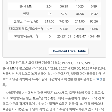
ENN_MN
3.54
56.39
10.25
6.89
연령
36
52.9
44.56
35.42
월평균 소득(만 원)
211.00
745.85
211.00
95.26
2
대중교통 밀도(개소/km
)
2.75
93.48
28.00
14.66
2
보행밀도(m/km
)
0
25,931.61
5,432.47
4,544.40
Download Excel Table
녹지 경관구조 지표에 대한 기술통계 결과, PLAND, PD, LSI, SPLIT,
ENN_MN의 평균값은 각각 50.33, 142.92, 20.27, 4,720.60, 10.25로 나타났다.
서울시는 전체적으로 녹지 비율이 절반 수준이지만, 행정동마다 불균등하게 분
포하며 많은 지역에서 녹지가 잘게 파편화되고 복잡한 형태로 존재한다(
표 3
참
조).
사회경제적 변수에서는 평균 연령은 44.56세로, 중장년층이 주를 이루고 있
2
으며, 보행밀도는 평균 1km
당 약 5,432m이나 표준편차가 매우 커 지역 간 보
행로 수준의 격차가 크게 나타났다. 월평균 소득은 평균 약 340만원 이었으나
표준편차가 95만 원에 달해 지역 간 경제적 수준의 차이도 뚜렷하였다. 마지막