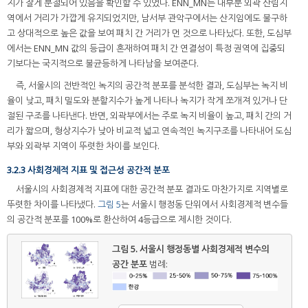
지가 잘게 분절되어 있음을 확인할 수 있었다. ENN_MN는 대부분 외곽 산림지
역에서 거리가 가깝게 유지되었지만, 남서부 관악구에서는 산지임에도 불구하
고 상대적으로 높은 값을 보여 패치 간 거리가 먼 것으로 나타났다. 또한, 도심부
에서는 ENN_MN 값의 등급이 혼재하여 패치 간 연결성이 특정 권역에 집중되
기보다는 국지적으로 불균등하게 나타남을 보여준다.
즉, 서울시의 전반적인 녹지의 공간적 분포를 분석한 결과, 도심부는 녹지 비
율이 낮고, 패치 밀도와 분할지수가 높게 나타나 녹지가 작게 쪼개져 있거나 단
절된 구조를 나타낸다. 반면, 외곽부에서는 주로 녹지 비율이 높고, 패치 간의 거
리가 짧으며, 형상지수가 낮아 비교적 넓고 연속적인 녹지구조를 나타내어 도심
부와 외곽부 지역이 뚜렷한 차이를 보인다.
3.2.3 사회경제적 지표 및 접근성 공간적 분포
서울시의 사회경제적 지표에 대한 공간적 분포 결과도 마찬가지로 지역별로
뚜렷한 차이를 나타냈다.
그림 5
는 서울시 행정동 단위에서 사회경제적 변수들
의 공간적 분포를 100%로 환산하여 4등급으로 제시한 것이다.
그림 5.
서울시 행정동별 사회경제적 변수의
공간 분포
범례: