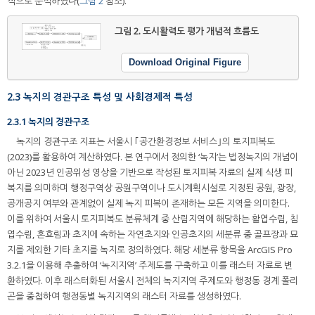
적으로 분석하였다(
그림 2
참조).
그림 2.
도시활력도 평가 개념적 흐름도
Download Original Figure
2.3 녹지의 경관구조 특성 및 사회경제적 특성
2.3.1 녹지의 경관구조
녹지의 경관구조 지표는 서울시 ｢공간환경정보 서비스｣의 토지피복도
(2023)를 활용하여 계산하였다. 본 연구에서 정의한 ‘녹지’는 법정녹지의 개념이
아닌 2023년 인공위성 영상을 기반으로 작성된 토지피복 자료의 실제 식생 피
복지를 의미하며 행정구역상 공원구역이나 도시계획시설로 지정된 공원, 광장,
공개공지 여부와 관계없이 실제 녹지 피복이 존재하는 모든 지역을 의미한다.
이를 위하여 서울시 토지피복도 분류체계 중 산림지역에 해당하는 활엽수림, 침
엽수림, 혼효림과 초지에 속하는 자연초지와 인공초지의 세분류 중 골프장과 묘
지를 제외한 기타 초지를 녹지로 정의하였다. 해당 세분류 항목을 ArcGIS Pro
3.2.1을 이용해 추출하여 ‘녹지지역’ 주제도를 구축하고 이를 래스터 자료로 변
환하였다. 이후 래스터화된 서울시 전체의 녹지지역 주제도와 행정동 경계 폴리
곤을 중첩하여 행정동별 녹지지역의 래스터 자료를 생성하였다.