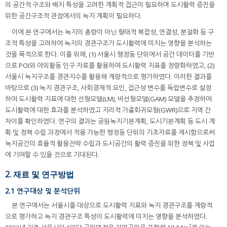
의 공간적 구조와 배치 특성을 고려한 계획적 접근이 필요하며 도시활력 증진을
위한 공간구조적 관점에서의 녹지 계획이 필요하다.
이에 본 연구에서는 녹지의 총량이 아닌 형태적 복잡성, 연결성, 분절화 등 구
조적 특성을 고려하여 녹지의 경관구조가 도시활력에 미치는 영향을 분석하는
것을 목적으로 한다. 이를 위해, (1) 서울시 행정동 단위에서 공간 데이터를 기반
으로 POI와 야외활동 인구 자료를 활용하여 도시활력 지표를 정량화하였고, (2)
서울시 녹지구조를 경관지수를 활용해 계량적으로 평가하였다. 이러한 결과를
바탕으로 (3) 녹지 경관구조, 사회경제적 요인, 접근성 변수를 독립변수로 설정
하여 도시활력 지표에 대한 선형모델(LM), 비선형모델(GAM) 모델을 추정하여
도시활력에 대한 효과를 분석하였고 지리적 가중회귀모형(GWR)으로 지역 간
차이를 확인하였다. 연구의 결과는 공원녹지기본계획, 도시기본계획 등 도시 계
획 및 정책 수립 과정에서 적용 가능한 행정동 단위의 기초자료를 제시함으로써
녹지공간의 효율적 활용전략 수립과 도시공간의 활력 증진을 위한 정책 및 사업
에 기여할 수 있을 것으로 기대된다.
2. 재료 및 연구방법
2.1 연구대상 및 분석단위
본 연구에서는 서울시를 대상으로 도시활력 지표와 녹지 경관구조를 계량적
으로 평가하고 녹지 경관구조 특성이 도시활력에 미치는 영향을 분석하였다.
2