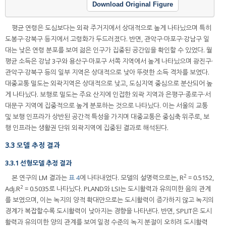
Download Original Figure
평균 연령은 도심보다는 외곽 주거지에서 상대적으로 높게 나타났으며 특히
도봉구·강북구 등지에서 고령화가 두드러졌다. 반면, 관악구·마포구·강남구 일
대는 낮은 연령 분포를 보여 젊은 인구가 집중된 공간임을 확인할 수 있었다. 월
평균 소득은 강남 3구와 용산구·마포구 서쪽 지역에서 높게 나타났으며 광진구·
관악구·강북구 등의 일부 지역은 상대적으로 낮아 뚜렷한 소득 격차를 보였다.
대중교통 밀도는 외곽지역은 상대적으로 낮고, 도심지역 중심으로 분산되어 높
게 나타났다. 보행로 밀도는 주요 산지에 인접한 외곽 지역과 은평구·종로구·서
대문구 지역에 집중적으로 높게 분포하는 것으로 나타났다. 이는 서울의 교통
및 보행 인프라가 상반된 공간적 특성을 가지며 대중교통은 중심축 위주로, 보
행 인프라는 생활권 단위 외곽지역에 집중된 결과로 해석된다.
3.3 모델 추정 결과
3.3.1 선형모델 추정 결과
2
본 연구의 LM 결과는
표 4
에 나타내었다. 모델의 설명력으로는, R
= 0.5152,
2
Adj.R
= 0.5035로 나타났다. PLAND와 LSI는 도시활력과 유의미한 음의 관계
를 보였으며, 이는 녹지의 양적 확대만으로는 도시활력이 증가하지 않고 녹지의
경계가 복잡할수록 도시활력이 낮아지는 경향을 나타낸다. 반면, SPLIT은 도시
활력과 유의미한 양의 관계를 보여 일정 수준의 녹지 분절이 오히려 도시활력