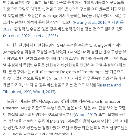
변수로 포함하였다. 또한, 도시화 수준을 통제하기 위해 행정동별 인구밀도를
기준으로 고밀도 지역은 1, 저밀도 지역은 0으로 구분한 더미변수를 회귀모형
에 포함하였다. 추정은 R-package에서 제공하는 lm()을 사용하였다. LM은 구
조가 단순하여 해석이 용이한 장점이 있으나(
Hwang et al., 2016
;
박세린 등,
2022
), 환경적 변수들은 많은 경우 비선형적 관계를 갖는 것으로 알려져 있다
(
Xia et al., 2022
;
Liu et al., 2025
).
이러한 관점에서 비선형모델인 GAM 분석을 수행하였고, mgcv 패키지의
gam()함수를 이용해 모형을 추정하였다. GAM은 LM과 동일한 변수 구성을 유
지하였으며 비선형 효과를 추정하기 위해 스무딩 함수를 적용하였다. 비선형모
델 추정에서 독립변수들은 선형성과 비선형성을 판단하여 모델 추정해야 하는
데, 본 연구에서는 edf. (Estimated Degrees of Freedom) = 1을 기준으로
하였다. 일반적으로 독립변수의 edf가 1에 가까울 경우 종속변수와 선형적 관
계를 가지며, 1보다 클 경우 비선형을 가지는 것으로 해석한다(
Hastie and
Tibshirani, 1990
;
Wood, 2017
).
2
모형 간 비교는 설명력(Adjusted R
)과 정보 기준(Akaike Information
2
Criterion, AIC)을 기준으로 수행하였고, 높은 R
와 낮은 AIC 값을 보이는 모델
이 현실을 보다 잘 반영하는 것으로 해석한다(
Wood, 2017
). 또한, 모형의 공간
적 적합성을 검토하기 위하여 Moran’s I 지수를 이용해 GAM 모형의 잔차에 대
한 공간적 자기상관성을 검정하였다. 모델 추정을 위한 논리적 기초 선형모델은
식 4
, 비선형 모델은
식 5
와 같이 설정하였다.