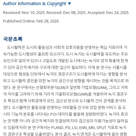
Author Information & Copyright
▼
Received:
Nov 10, 2025
; Revised:
Dec 08, 2025
; Accepted:
Dec 24, 2025
Published Online: Feb 28, 2026
국문초록
도시활력은 도시의 활동성과 사회적 상호작용을 반영하는 핵심 지표이며 지
속가능한 도시형성의 중요한 요소이다. 도시 녹지는 도시활력을 유도하는 주요
요인으로 알려져 있으나 고밀도로 개발된 도시에서는 녹지의 양적 확충에 한계
가 있어 공간적 배치와 구조에 대한 접근이 필요하다. 이에 본 연구는 서울시를
대상으로 행정동 단위에서 녹지의 경관구조가 도시활력에 미치는 영향을 분석
하고 도시활력 증진을 위한 녹지의 공간구성 방향을 제시하는 것을 목적으로 하
였다. 본 연구에서는 선형회귀분석(LM)과 일반화 가법모형(GAM), 그리고 지역
적 차이를 고려하기 위해 지리적 가중회귀모형(GWR)을 적용하여 녹지 경관구
조 특성과 함께 사회경제적 요인, 접근성 변수와 도시활력 간의 관계를 분석하
였다. 도시활력은 활동성을 반영하는 야외활동 인구와 상업·문화·서비스 등 도
시의 기능적 분포를 나타내는 POI 데이터를 활용해 정량화하였다. 녹지의 효과
는 면적뿐 아니라 공간적 배치와 연결성에 따라 접근성과 이용가능성이 달라질
수 있음에 따라 본 연구에서는 PLAND, PD, LSI, ENN_MN, SPLIT 지표로 녹지
의 경관구조 특성을 도출하였다. 분석 결과, 녹지 면적은 도시활력에 음의 영향