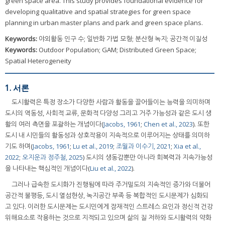
green space area. This study provides foundational evidence for
developing qualitative and spatial strategies for green space
planning in urban master plans and park and green space plans.
Keywords:
야외활동 인구 수; 일반화 가법 모형; 분산형 녹지; 공간적 이질성
Keywords:
Outdoor Population; GAM; Distributed Green Space;
Spatial Heterogeneity
1. 서론
도시활력은 특정 장소가 다양한 사람과 활동을 끌어들이는 능력을 의미하며
도시의 역동성, 사회적 교류, 문화적 다양성 그리고 거주 가능성과 같은 도시 생
활의 여러 측면을 포괄하는 개념이다(
Jacobs, 1961
;
Chen et al., 2023
). 또한
도시 내 시민들의 활동성과 상호작용이 지속적으로 이루어지는 상태를 의미하
기도 하며(
Jacobs, 1961
;
Lu et al., 2019
;
조월과 이수기, 2021
;
Xia et al.,
2022
;
오지운과 정주철, 2025
) 도시의 생동감뿐만 아니라 회복력과 지속가능성
을 나타내는 핵심적인 개념이다(
Liu et al., 2022
).
그러나 급속한 도시화가 진행됨에 따라 주거밀도의 지속적인 증가와 더불어
공간적 불평등, 도시 열섬현상, 녹지공간 부족 등 복합적인 도시문제가 심화되
고 있다. 이러한 도시문제는 도시민에게 잠재적인 스트레스 요인과 정신적 건강
위해요소로 작용하는 것으로 지적되고 있으며 삶의 질 저하와 도시활력의 약화