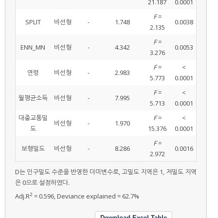
21.187
0.0001
F
=
SPLIT
비선형
-
1.748
0.0038
2.135
F
=
ENN_MN
비선형
-
4.342
0.0053
3.276
F
=
<
연령
비선형
-
2.983
5.773
0.0001
F
=
<
월평균소득
비선형
-
7.995
5.713
0.0001
대중교통밀
F
=
<
비선형
-
1.970
도
15.376
0.0001
F
=
보행밀도
비선형
-
8.286
0.0016
2.972
D는 인구밀도 수준을 반영한 더미변수로, 고밀도 지역은 1, 저밀도 지역
은 0으로 설정하였다.
2
Adj.R
= 0.596, Deviance explained = 62.7%
Download Excel Table