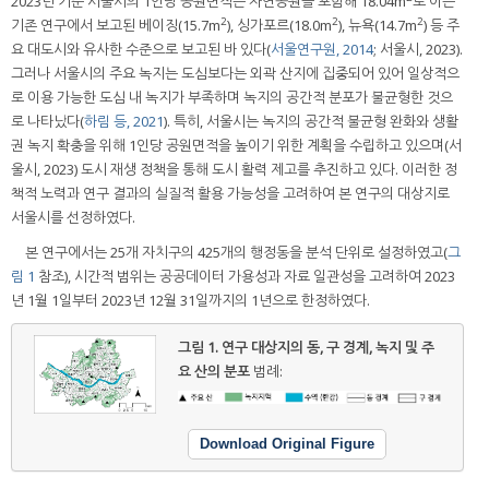
2023년 기준 서울시의 1인당 공원면적은 자연공원을 포함해 18.04m
로 이는
2
2
2
기존 연구에서 보고된 베이징(15.7m
), 싱가포르(18.0m
), 뉴욕(14.7m
) 등 주
요 대도시와 유사한 수준으로 보고된 바 있다(
서울연구원, 2014
; 서울시, 2023).
그러나 서울시의 주요 녹지는 도심보다는 외곽 산지에 집중되어 있어 일상적으
로 이용 가능한 도심 내 녹지가 부족하며 녹지의 공간적 분포가 불균형한 것으
로 나타났다(
하림 등, 2021
). 특히, 서울시는 녹지의 공간적 불균형 완화와 생활
권 녹지 확충을 위해 1인당 공원면적을 높이기 위한 계획을 수립하고 있으며(서
울시, 2023) 도시 재생 정책을 통해 도시 활력 제고를 추진하고 있다. 이러한 정
책적 노력과 연구 결과의 실질적 활용 가능성을 고려하여 본 연구의 대상지로
서울시를 선정하였다.
본 연구에서는 25개 자치구의 425개의 행정동을 분석 단위로 설정하였고(
그
림 1
참조), 시간적 범위는 공공데이터 가용성과 자료 일관성을 고려하여 2023
년 1월 1일부터 2023년 12월 31일까지의 1년으로 한정하였다.
그림 1.
연구 대상지의 동, 구 경계, 녹지 및 주
요 산의 분포
범례:
Download Original Figure