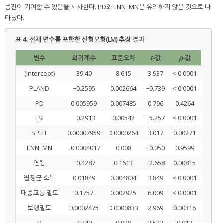
증진에 기여할 수 있음을 시사한다. PD와 ENN_MN은 유의하지 않은 것으로 나
타났다.
표 4.
전체 변수를 포함한 선형모형(LM) 추정 결과
변수
회귀계수
표준오차
t
-값
p
-값
(intercept)
39.40
8.615
3.937
< 0.0001
PLAND
−0.2595
0.002664
−9.739
< 0.0001
PD
0.005959
0.007485
0.796
0.4264
LSI
−0.2913
0.00542
−5.257
< 0.0001
SPLIT
0.00007959
0.0000264
3.017
0.00271
ENN_MN
−0.0004017
0.008
−0.050
0.9599
연령
−0.4287
0.1613
−2.658
0.00815
월평균 소득
0.01849
0.004804
3.849
< 0.0001
대중교통 밀도
0.1757
0.002925
6.009
< 0.0001
보행밀도
0.0002475
0.0000833
2.969
0.00316
D
2.340
0.928
2.522
0.012