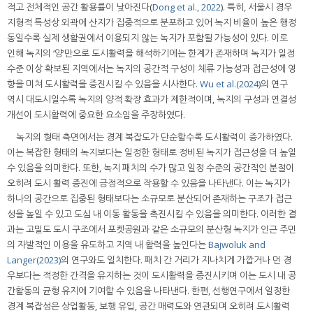
적고 전체적인 공간 활용률이 낮아진다(
Dong et al., 2022
). 특히, 서울시 경우
지형적 특성상 외곽에 산지가 집중적으로 분포하고 있어 녹지 비율이 높은 행정
동일수록 실제 생활권에서 이용되지 않는 녹지가 포함될 가능성이 있다. 이로
인해 녹지의 ‘양’만으로 도시활력을 해석하기에는 한계가 존재하며 녹지가 일정
수준 이상 확보된 지역에서는 녹지의 공간적 구성이 체류 가능성과 접근성에 영
향을 미쳐 도시활력을 증진시킬 수 있음을 시사한다.
Wu et al.(2024)
의 연구
역시 대도시일수록 녹지의 양적 확장 효과가 제한적이며, 녹지의 구성과 연결성
개선이 도시활력에 중요한 요소임을 주장하였다.
녹지의 형태 측면에서는 경계 복잡도가 단순할수록 도시활력이 증가하였다.
이는 복잡한 형태의 녹지보다는 일정한 형태로 정비된 녹지가 접근성을 더 높일
수 있음을 의미한다. 또한, 녹지 패치의 수가 많고 일정 수준의 공간적인 분절이
오히려 도시 활력 증진에 긍정적으로 작용할 수 있음을 나타낸다. 이는 녹지가
하나의 공간으로 집중된 형태보다는 소규모로 분산되어 존재하는 구조가 접근
성을 높일 수 있고 도심 내 이동 활동을 촉진시킬 수 있음을 의미한다. 이러한 결
과는 고밀도 도시 구조에서 포켓공원과 같은 소규모의 분산형 녹지가 인근 주민
의 자발적인 이용을 유도하고 지역 내 활력을 높인다는
Bajwoluk and
Langer(2023)
의 연구와도 일치한다. 패치 간 거리가 지나치게 가깝거나 먼 경
우보다는 적정한 간격을 유지하는 것이 도시활력을 증진시키며 이는 도시 내 공
간활동의 균형 유지에 기여할 수 있음을 나타낸다. 한편, 선행연구에서 일정한
경계 복잡성은 상업활동, 보행 유입, 공간 매력도와 연관되며 오히려 도시활력