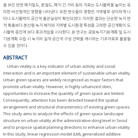
을 보인 반면 패치밀도, 분절도, 패치 간 거리 등의 지표는 도시활력을 높이는 유
의한 비선형적인 영향을 나타냈다. 또한 변수들의 영향은 지역별로 상이하게 나
타나 도시활력의 공간적 불균질성이 확인되었다. 이러한 결과는 단순한 녹지 면
적 확충보다 분산형 녹지 배치와 지역별 도시환경 특성을 고려한 공간계획이 도
시활력 증진에 보다 효과적임을 시사한다. 본 연구는 공원녹지기본계획 및 도시
기본계획 수립 시 녹지의 질적·공간적 구성 전략을 제시하는 기초자료로 활용될
수 있을 것이다.
ABSTRACT
Urban vitality is a key indicator of urban activity and social
interaction and is an important element of sustainable urban vitality.
Urban green spaces are widely recognized as major factors that
promote urban vitality. However, in highly urbanized cities,
opportunities to increase the quantity of green space are limited.
Consequently, attention has been directed toward the spatial
arrangement and structural characteristics of existing green spaces.
This study aims to analyze the effects of green space landscape
structure on urban vitality at the administrative-dong level in Seoul
and to propose spatial planning directions to enhance urban vitality.
In this study, linear regression model (LM), generalized additive