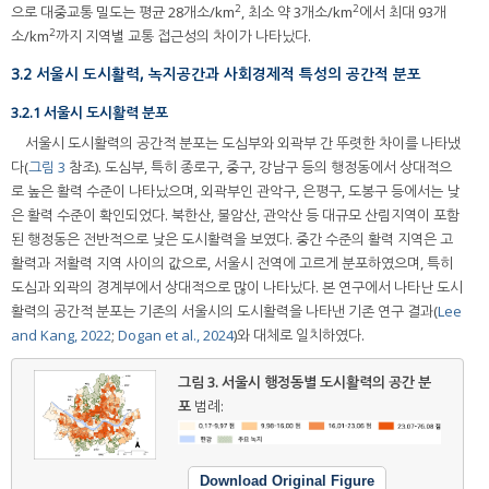
2
2
으로 대중교통 밀도는 평균 28개소/km
, 최소 약 3개소/km
에서 최대 93개
2
소/km
까지 지역별 교통 접근성의 차이가 나타났다.
3.2 서울시 도시활력, 녹지공간과 사회경제적 특성의 공간적 분포
3.2.1 서울시 도시활력 분포
서울시 도시활력의 공간적 분포는 도심부와 외곽부 간 뚜렷한 차이를 나타냈
다(
그림 3
참조). 도심부, 특히 종로구, 중구, 강남구 등의 행정동에서 상대적으
로 높은 활력 수준이 나타났으며, 외곽부인 관악구, 은평구, 도봉구 등에서는 낮
은 활력 수준이 확인되었다. 북한산, 불암산, 관악산 등 대규모 산림지역이 포함
된 행정동은 전반적으로 낮은 도시활력을 보였다. 중간 수준의 활력 지역은 고
활력과 저활력 지역 사이의 값으로, 서울시 전역에 고르게 분포하였으며, 특히
도심과 외곽의 경계부에서 상대적으로 많이 나타났다. 본 연구에서 나타난 도시
활력의 공간적 분포는 기존의 서울시의 도시활력을 나타낸 기존 연구 결과(
Lee
and Kang, 2022
;
Dogan et al., 2024
)와 대체로 일치하였다.
그림 3.
서울시 행정동별 도시활력의 공간 분
포
범례:
Download Original Figure