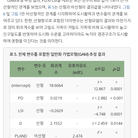
GAM모형 추정 결과, PD와 LSI를 제외한 모든 변수의 edf 값이 1보다 큰 비
선형적인 관계를 보였으며,
표 5
는 선형과 비선형의 결과값을 나타내었다.
그림
6
및
그림 7
은 비선형적인 관계를 시각화하여 도시활력과 변수들의 관계를 보
여주고 있다. 한편, 선형항으로 포함된 더미변수는 선형모델의 결과와 마찬가지
로 양의 회귀계수를 보여 고밀도 지역이 저밀도 지역에 비해 도시활력이 높고
인구밀도를 반영하여 도시화 수준을 고려하더라도 녹지의 경관구조가 도시활
력에 영향을 미친다는 것을 의미한다.
표 5.
전체 변수를 포함한 일반화 가법모형(GAM) 추정 결과
변수 유
회귀계
유효자유도
변수
t
/
F
-값
p
-값
형
수
(edf.)
t
=
<
(intercept)
선형
18.6664
-
12.867
0.0001
PD
선형
0.0219
-
t
= 2.882
< 0.001
t
=
<
LSI
선형
−0.2629
-
−4.748
0.0001
D
선형
2.1552
-
t
= 2.459
0.0144
F
=
<
PLAND
비선형
-
2.474