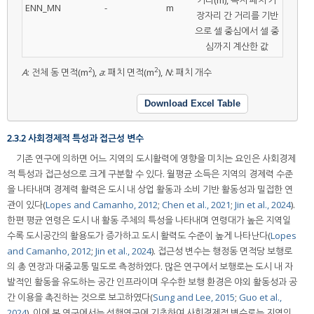
거리(m), 녹지 패치 가
ENN_MN
-
m
장자리 간 거리를 기반
으로 셀 중심에서 셀 중
심까지 계산한 값
2
2
A
: 전체 동 면적(m
),
a
: 패치 면적(m
),
N
: 패치 개수
Download Excel Table
2.3.2 사회경제적 특성과 접근성 변수
기존 연구에 의하면 어느 지역의 도시활력에 영향을 미치는 요인은 사회경제
적 특성과 접근성으로 크게 구분할 수 있다. 월평균 소득은 지역의 경제력 수준
을 나타내며 경제력 활력은 도시 내 상업 활동과 소비 기반 활동성과 밀접한 연
관이 있다(
Lopes and Camanho, 2012
;
Chen et al., 2021
;
Jin et al., 2024
).
한편 평균 연령은 도시 내 활동 주체의 특성을 나타내며 연령대가 높은 지역일
수록 도시공간의 활용도가 증가하고 도시 활력도 수준이 높게 나타난다(
Lopes
and Camanho, 2012
;
Jin et al., 2024
). 접근성 변수는 행정동 면적당 보행로
의 총 연장과 대중교통 밀도로 측정하였다. 많은 연구에서 보행로는 도시 내 자
발적인 활동을 유도하는 공간 인프라이며 우수한 보행 환경은 야외 활동성과 공
간 이용을 촉진하는 것으로 보고하였다(
Sung and Lee, 2015
;
Guo et al.,
2024
). 이에 본 연구에서는 선행연구에 기초하여 사회경제적 변수로는 지역의