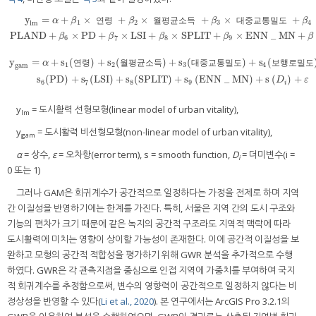
y
=
+
×
+
×
+
×
+
α
β
연
령
β
월
평
균
소
득
β
대
중
교
통
밀
도
β
1
2
3
4
lm
y
lm
=
α
+
β
1
×
연령
+
β
2
×
월평균소득
+
β
3
×
대중교통밀도
+
β
4
×
보행로밀도
+
β
5
×
PLAN
PLAND
+
×
PD
+
×
LSI
+
×
SPLIT
+
×
ENN
_
MN
+
β
β
β
β
β
6
7
8
9
y
=
+
s
(
)
+
s
(
)
+
s
(
)
+
s
(
α
연
령
월
평
균
소
득
대
중
교
통
밀
도
보
행
로
밀
도
1
2
3
4
gam
y
gam
=
α
+
s
1
(
연령
)
+
s
2
(
월평균소득
)
+
s
3
(
대중교통밀도
)
+
s
4
(
보행로밀도
)
+
s
5
(
PLAND
)
+
s
(
PD
)
+
s
(
LSI
)
+
s
(
SPLIT
)
+
s
(
ENN
_
MN
)
+
s
(
)
+
D
ε
6
7
8
9
i
y
= 도시활력 선형모형(linear model of urban vitality),
lm
y
= 도시활력 비선형모형(non-linear model of urban vitality),
gam
α
= 상수,
ε
= 오차항(error term), s = smooth function,
D
= 더미변수(i =
i
0 또는 1)
그러나 GAM은 회귀계수가 공간적으로 일정하다는 가정을 전제로 하며 지역
간 이질성을 반영하기에는 한계를 가진다. 특히, 서울은 지역 간의 도시 구조와
기능의 편차가 크기 때문에 같은 녹지의 공간적 구조라도 지역적 맥락에 따라
도시활력에 미치는 영향이 상이할 가능성이 존재한다. 이에 공간적 이질성을 보
완하고 모형의 공간적 적합성을 평가하기 위해 GWR 분석을 추가적으로 수행
하였다. GWR은 각 관측지점을 중심으로 인접 지역에 가중치를 부여하여 국지
적 회귀계수를 추정함으로써, 변수의 영향력이 공간적으로 일정하지 않다는 비
정상성을 반영할 수 있다(
Li et al., 2020
). 본 연구에서는 ArcGIS Pro 3.2.1의