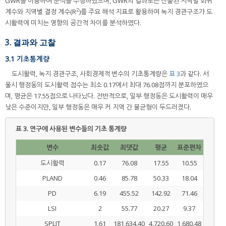
GWR을 이용하여 분석을 수행하였으며, GWR의 결과로는 산출된 지역별 회귀
2
계수와 지역별 결정 계수(R
)를 주요 해석 지표로 활용하여 녹지 경관구조가 도
시활력에 미치는 영향의 공간적 차이를 분석하였다.
3. 결과와 고찰
3.1 기초통계량
도시활력, 녹지 경관구조, 사회경제적 변수의 기초통계량은
표 3
과 같다. 서
울시 행정동의 도시활력 점수는 최소 0.17에서 최대 76.08점까지 분포하였으
며, 평균은 17.55점으로 나타났다. 전반적으로, 일부 행정동은 도시활력이 매우
낮은 수준이지만, 일부 행정동은 매우 커 지역 간 불균형이 두드러졌다.
표 3.
연구에 사용된 변수들의 기초 통계량
변수
최솟값
최댓값
평균
표준편차
도시활력
0.17
76.08
17.55
10.55
PLAND
0.46
85.78
50.33
18.04
PD
6.19
455.52
142.92
71.46
LSI
2
55.77
20.27
9.37
SPLIT
1.61
181,634.40
4,720.60
1,680.48