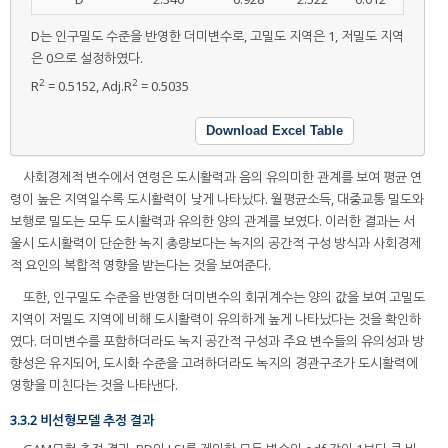
D는 인구밀도 수준을 반영한 더미변수로, 고밀도 지역은 1, 저밀도 지역
은 0으로 설정하였다.
2
2
R
= 0.5152, Adj.R
= 0.5035
Download Excel Table
사회경제적 변수에서 연령은 도시활력과 음의 유의미한 관계를 보여 평균 연
령이 높은 지역일수록 도시활력이 낮게 나타났다. 월평균소득, 대중교통 밀도와
보행로 밀도는 모두 도시활력과 유의한 양의 관계를 보였다. 이러한 결과는 서
울시 도시활력이 단순한 녹지 총량보다는 녹지의 공간적 구성 방식과 사회경제
적 요인의 복합적 영향을 받는다는 것을 보여준다.
또한, 인구밀도 수준을 반영한 더미변수의 회귀계수는 양의 값을 보여 고밀도
지역이 저밀도 지역에 비해 도시활력이 유의하게 높게 나타났다는 것을 확인하
였다. 더미변수를 포함하더라도 녹지 공간적 구성과 주요 변수들의 유의성과 방
향성은 유지되어, 도시화 수준을 고려하더라도 녹지의 경관구조가 도시활력에
영향을 미친다는 것을 나타낸다.
3.3.2 비선형모델 추정 결과