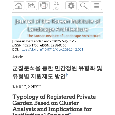
군집분석을 통한 민간정원 유형화 및 유형
J Korean Inst Landsc Archit
2026
;
54
(
2
):
1
-
12
Journal of the Korean Institute of
Landscape Architecture
The Korean Institute of Landscape Architecture
J Korean Inst Landsc Archit
2026
;
54
(
2
):
1
-
12
pISSN: 1225-1755, eISSN: 2288-9566
DOI:
https://doi.org/10.9715/KILA.2026.54.2.001
Article
군집분석을 통한 민간정원 유형화 및
†
유형별 지원제도 방안
*
,
**
***
김경동
, 이애란
Typology of Registered Private
Garden Based on Cluster
Analysis and Implications for
†