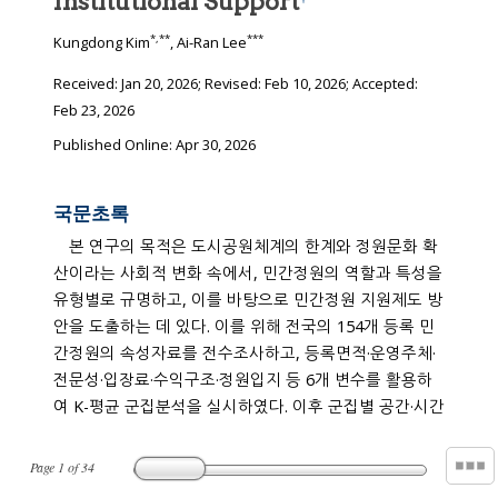
Institutional Support
*
,
**
***
Kungdong Kim
, Ai-Ran Lee
Received:
Jan 20, 2026
; Revised:
Feb 10, 2026
; Accepted:
Feb 23, 2026
Published Online: Apr 30, 2026
국문초록
본 연구의 목적은 도시공원체계의 한계와 정원문화 확
산이라는 사회적 변화 속에서, 민간정원의 역할과 특성을
유형별로 규명하고, 이를 바탕으로 민간정원 지원제도 방
안을 도출하는 데 있다. 이를 위해 전국의 154개 등록 민
간정원의 속성자료를 전수조사하고, 등록면적·운영주체·
전문성·입장료·수익구조·정원입지 등 6개 변수를 활용하
여 K-평균 군집분석을 실시하였다. 이후 군집별 공간·시간
Page
1
of
34