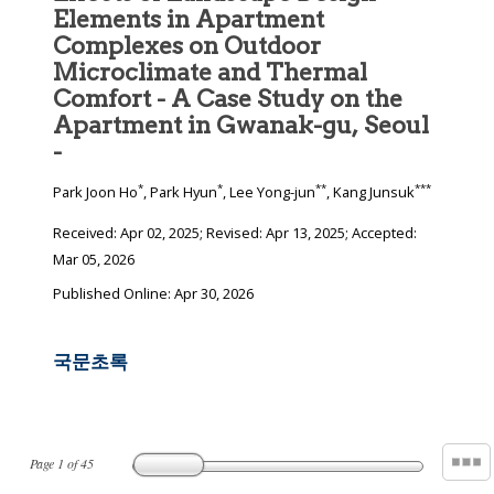
Elements in Apartment
Complexes on Outdoor
Microclimate and Thermal
Comfort - A Case Study on the
Apartment in Gwanak-gu, Seoul
-
*
*
**
***
Park Joon Ho
, Park Hyun
, Lee Yong-jun
, Kang Junsuk
Received:
Apr 02, 2025
; Revised:
Apr 13, 2025
; Accepted:
Mar 05, 2026
Published Online: Apr 30, 2026
국문초록
Page
1
of
45