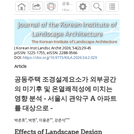
공동주택 조경설계요소가 외부공간의 미기후 
J Korean Inst Landsc Archit
2026
;
54
(
2
):
29
-
4
Journal of the Korean Institute of
Landscape Architecture
The Korean Institute of Landscape Architecture
J Korean Inst Landsc Archit
2026
;
54
(
2
):
29
-
45
pISSN: 1225-1755, eISSN: 2288-9566
DOI:
https://doi.org/10.9715/KILA.2026.54.2.029
Article
공동주택 조경설계요소가 외부공간
의 미기후 및 온열쾌적성에 미치는
영향 분석 - 서울시 관악구 A 아파트
를 대상으로 -
*
*
**
***
박준호
, 박현
, 이용준
, 강준석
Effects of Landscape Design