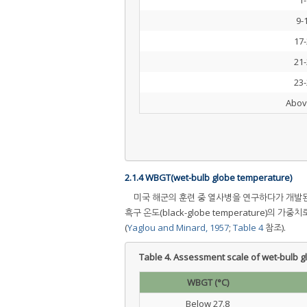
1-
9-
17-
21-
23-
Abov
2.1.4 WBGT(wet-bulb globe temperature)
미국 해군의 훈련 중 열사병을 연구하다가 개발된 WBGT
흑구 온도(black-globe temperature)의
(
Yaglou and Minard, 1957
;
Table 4
참조).
Table 4.
Assessment scale of wet-bulb g
WBGT (°C)
Below 27.8