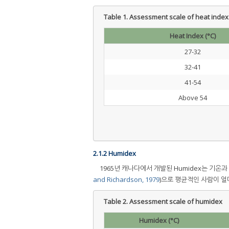
Table 1.
Assessment scale of heat index 
Heat Index (°C)
27-32
32-41
41-54
Above 54
2.1.2 Humidex
1965년 캐나다에서 개발된 Humidex는 기온과 이슬점(
and Richardson, 1979
)으로 평균적인 사람이 얼
Table 2.
Assessment scale of humidex
Humidex (°C)