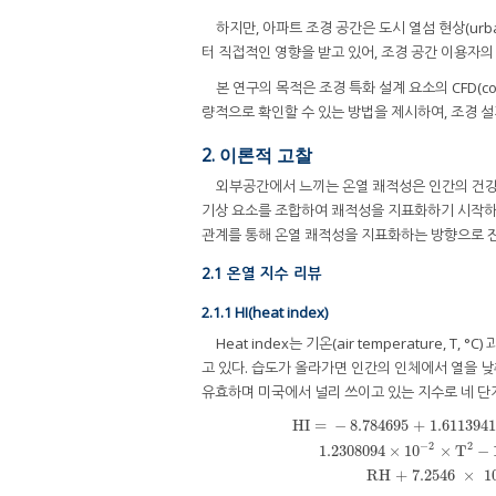
하지만, 아파트 조경 공간은 도시 열섬 현상(urb
터 직접적인 영향을 받고 있어, 조경 공간 이용자
본 연구의 목적은 조경 특화 설계 요소의 CFD(com
량적으로 확인할 수 있는 방법을 제시하여, 조경 
2. 이론적 고찰
외부공간에서 느끼는 온열 쾌적성은 인간의 건강,
기상 요소를 조합하여 쾌적성을 지표화하기 시작하여
관계를 통해 온열 쾌적성을 지표화하는 방향으로 진
2.1 온열 지수 리뷰
2.1.1 HI(heat index)
Heat index는 기온(air temperature, T
고 있다. 습도가 올라가면 인간의 인체에서 열을 낮
유효하며 미국에서 널리 쓰이고 있는 지수로 네 단
HI =
−
8
.784695 + 1
.611394
2
−
2
HI =
−
8
.784695 + 1
.61139411
×
T 
1.2308094
×
10
×
T
−
RH + 7
.2546
×
1