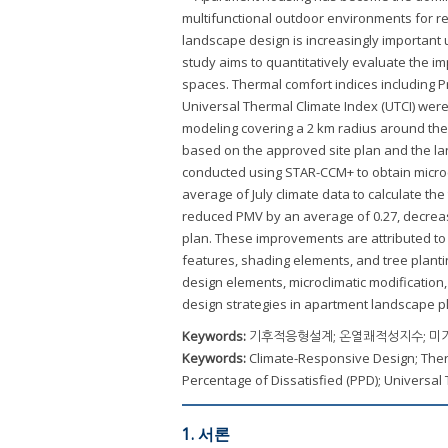
multifunctional outdoor environments for re
landscape design is increasingly important 
study aims to quantitatively evaluate the 
spaces. Thermal comfort indices including P
Universal Thermal Climate Index (UTCI) were
modeling covering a 2 km radius around the
based on the approved site plan and the la
conducted using STAR-CCM+ to obtain microc
average of July climate data to calculate th
reduced PMV by an average of 0.27, decrea
plan. These improvements are attributed to
features, shading elements, and tree plant
design elements, microclimatic modification
design strategies in apartment landscape p
Keywords:
기후적응형설계; 온열쾌적성지수; 미기후 조
Keywords:
Climate-Responsive Design; Ther
Percentage of Dissatisfied (PPD); Universal 
1. 서론