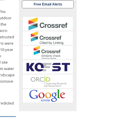
Free Email Alerts
This
outdoor
 the
acro-
structed
ons were
 10-year
n
 site
om water
landscape
sponsive
redicted