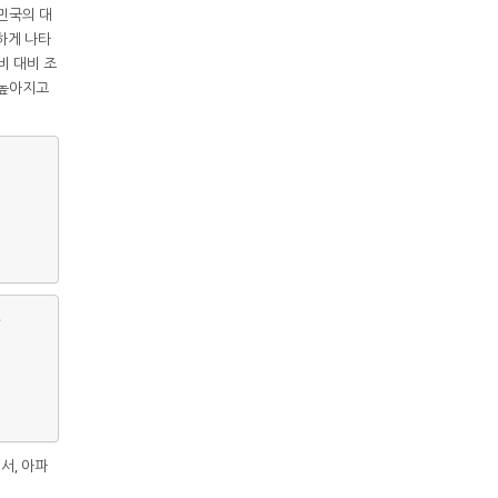
한민국의 대
하게 나타
비 대비 조
 높아지고
서, 아파