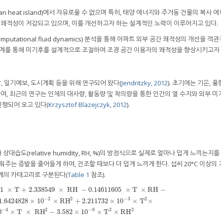
an heat island)에서 자유로울 수 없으며 특히, 태양 에너지와 주거동 건물의 복사
의 쾌적성이 저감되고 있으며, 이를 개선하고자 하는 설계적인 노력이 이루어지고 있다.
putational fluid dynamics) 분석을 통해 아파트 외부 공간 쾌적성의 개선을 객
설계를 통해 미기후를 설계적으로 조절하여 조경 공간 이용자의 쾌적성을 향상시키고자 
 일기예보, 도시계획 등을 위해 연구되어 왔다(
Jendritzky, 2012
). 초기에는 기온, 풍
, 최근의 연구는 인체의 대사량, 활동량 및 착의량을 통한 인간의 열 수지와 외부 
행되어 오고 있다(
Krzysztof Blazejczyk, 2012
).
, °C) 과 상대습도(relative humidity, RH, %)의 방정식으로 실제로 얼마나 덥게 느끼는지
춰주는 증발을 줄어들게 하여, 건조할 때보다 더 덥게 느끼게 한다. 섭씨 20°C 이상의
계의 카테고리로 구분된다(
Table 1
참조).
11
×
T + 2
.338549
×
RH
−
0.14611605
×
T
×
RH
−
2
2
−
2
−
3
+ 2
.338549
×
RH
−
0.14611605
×
T
×
RH
−
1.2308094
×
10
−
2
×
T
2
−
1.6424828
×
10
−
2
×
R
1.6424828
×
10
×
RH
+
2.211732
×
10
×
T
×
2
2
2
−
4
−
6
0
×
T
×
RH
−
3.582
×
10
×
T
×
RH