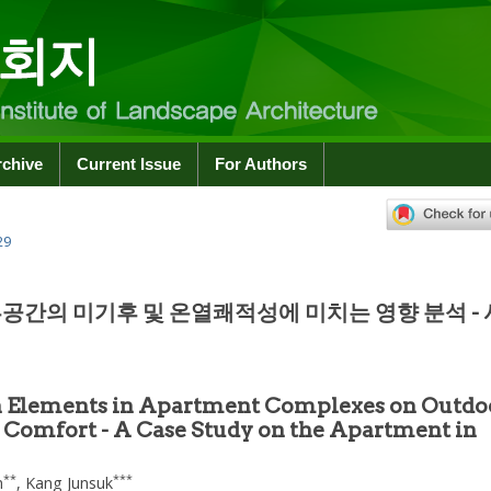
rchive
Current Issue
For Authors
29
간의 미기후 및 온열쾌적성에 미치는 영향 분석 -
gn Elements in Apartment Complexes on Outdo
Comfort - A Case Study on the Apartment in
**
***
n
,
Kang Junsuk