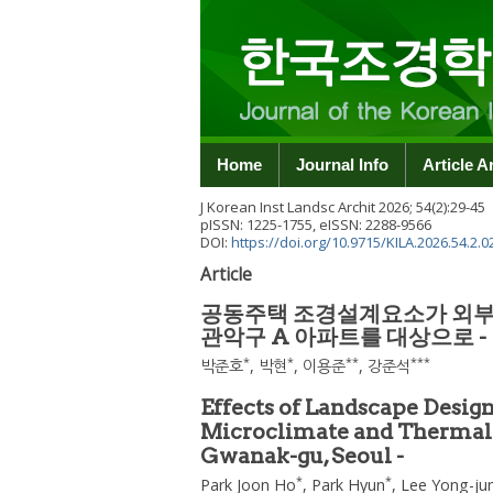
Home
Journal Info
Article A
J Korean Inst Landsc Archit
2026
;
54
(
2
):
29
-
45
pISSN: 1225-1755, eISSN: 2288-9566
DOI:
https://doi.org/10.9715/KILA.2026.54.2.0
Article
공동주택 조경설계요소가 외부공
관악구 A 아파트를 대상으로 -
*
*
**
***
박준호
,
박현
,
이용준
,
강준석
Effects of Landscape Desi
Microclimate and Thermal 
Gwanak-gu, Seoul -
*
*
Park Joon Ho
,
Park Hyun
,
Lee Yong-ju