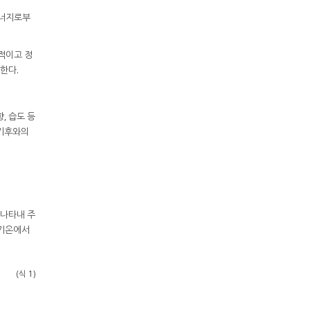
 에너지로부
관적이고 정
한다.
향, 습도 등
미기후와의
를 나타내 주
 기온에서
(식 1)
H
2
+
2.211732
×
10
−
3
×
T
2
×
RH + 7
.2546
×
10
−
4
×
T
×
RH
2
−
3.582
×
10
−
6
×
T
2
×
RH
2