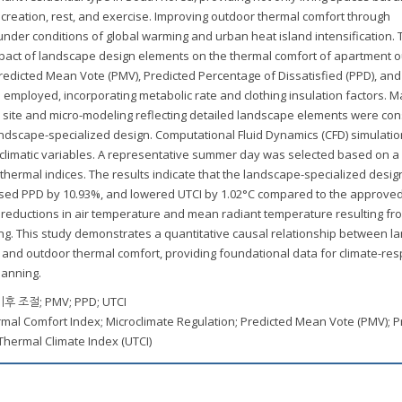
creation, rest, and exercise. Improving outdoor thermal comfort through
under conditions of global warming and urban heat island intensification. 
impact of landscape design elements on the thermal comfort of apartment 
redicted Mean Vote (PMV), Predicted Percentage of Dissatisfied (PPD), and
 employed, incorporating metabolic rate and clothing insulation factors. M
 site and micro-modeling reflecting detailed landscape elements were con
ndscape-specialized design. Computational Fluid Dynamics (CFD) simulati
limatic variables. A representative summer day was selected based on a
e thermal indices. The results indicate that the landscape-specialized desig
sed PPD by 10.93%, and lowered UTCI by 1.02°C compared to the approved
 reductions in air temperature and mean radiant temperature resulting fr
ing. This study demonstrates a quantitative causal relationship between 
, and outdoor thermal comfort, providing foundational data for climate-re
lanning.
절; PMV; PPD; UTCI
mal Comfort Index; Microclimate Regulation; Predicted Mean Vote (PMV); P
Thermal Climate Index (UTCI)