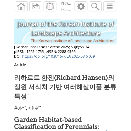
리하르트 한젠(Richard Hansen)의 정
J Korean Inst Landsc Archit
2025
;
53
(
6
):
59
-
7
Journal of the Korean Institute of
Landscape Architecture
The Korean Institute of Landscape Architecture
J Korean Inst Landsc Archit
2025
;
53
(
6
):
59
-
74
pISSN: 1225-1755, eISSN: 2288-9566
DOI:
https://doi.org/10.9715/KILA.2025.53.6.059
Article
리하르트 한젠(Richard Hansen)의
정원 서식처 기반 여러해살이풀 분류
†
특성
*
**
윤정선
, 소현수
Garden Habitat-based
Classification of Perennials: