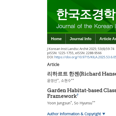
Home
Journal Info
Article A
J Korean Inst Landsc Archit
2025
;
53
(
6
):
59
-
74
pISSN: 1225-1755, eISSN: 2288-9566
DOI:
https://doi.org/10.9715/KILA.2025.53.6.0
Article
리하르트 한젠(Richard Ha
*
**
윤정선
,
소현수
Garden Habitat-based Class
†
Framework
*
**
Yoon Jungsun
,
So Hyunsu
Author Information & Copyright
▼