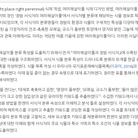
 place right perennial) 식재 개념, 여러해살이풀 식재 디자인 방법, 여러해살이
지막 장인 ‘정원 서식처의 여러해살이풀’에서 서식처별 분류에 해당하는 식물 정보로 학
이 제시되었으며, 각 서식처의 분류명들이 정원의 환경과 식물의 구체적인 특성을 다양하
방된 숲 가장자리의 건조-촉촉한 모래질, 규소가 풍부한 토양에서 양지와 밝은 그늘에 
목과 관목 아래에서도 자라는 적당한 여름 가뭄에 강한 여러해살이풀’이다. 이러한 사실
해살이풀 분류 특성을 도출하기 위해서 먼저 ⌜여러해살이풀과 정원 서식처ᒧ에 수록된 숲
처에 대한 내용을 구조화하였다. 서식처 식물 분류 특성이 드러나도록 분류의 위계를 한글 
록을 작성하였다. 식물 목록 작성 시 우리나라 국가표준재배식물목록(
이유미, 2016
)과
수록하였다. 이때 동일 종이 없는 경우 속명으로 대체 표기하였다. 정리한 표를 통해서 
해석하였다.
견디는’, ‘대체로 축축하고 습한’, ‘영양이 풍부한’, ‘모래질, 규소가 풍부한’, ‘돌이 많은
1)
퍼지는’, ‘키가 크고 강한 침입성’과 같은 유의미한 키워드를 추출하였다
. 수집한 키워드에서 
 적용 방법을 한젠의 서식처 분류 속성으로 이해하고 분석 틀로 설정하였다. 각 서식처
 하여 매트릭스를 구성하고 추출한 키워드를 코딩한 표를 작성하였다. 이 표를 토대로 
소들의 분포 특성을 고찰하고, 세부 요소별로 키워드를 재분류하여 한젠이 설정한 다
성에 대한 이해와 함께 서식처의 주요 식물과 특수 지역과 특수 조건의 식물 정보를 통
도출하였다.