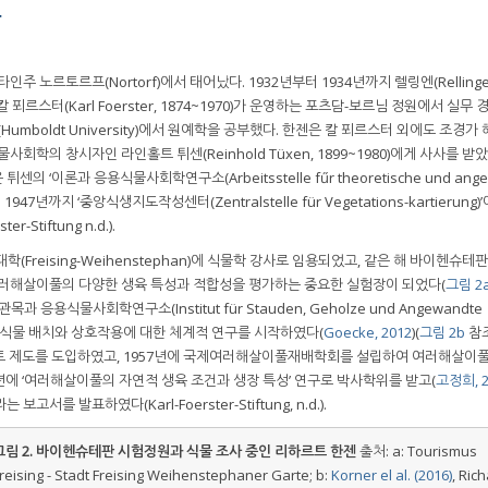
구
인주 노르토르프(Nortorf)에서 태어났다. 1932년부터 1934년까지 렐링엔(Relling
푀르스터(Karl Foerster, 1874~1970)가 운영하는 포츠담-보르님 정원에서 실무
Humboldt University)에서 원예학을 공부했다. 한젠은 칼 푀르스터 외에도 조경가
대 식물사회학의 창시자인 라인홀트 튀센(Reinhold Tüxen, 1899~1980)에게 사사를 받
튀센의 ‘이론과 응용식물사회학연구소(Arbeitsstelle fűr theoretische und ange
 1947년까지 ‘중앙식생지도작성센터(Zentralstelle für Vegetations-kartierung
Stiftung n.d.).
(Freising-Weihenstephan)에 식물학 강사로 임용되었고, 같은 해 바이헨슈테
 여러해살이풀의 다양한 생육 특성과 적합성을 평가하는 중요한 실험장이 되었다(
그림 2
응용식물사회학연구소(Institut für Stauden, Geholze und Angewandte
어 정원 식물 배치와 상호작용에 대한 체계적 연구를 시작하였다(
Goecke, 2012
)(
그림 2b
참조
트 제도를 도입하였고, 1957년에 국제여러해살이풀재배학회를 설립하여 여러해살이풀
1년에 ‘여러해살이풀의 자연적 생육 조건과 생장 특성’ 연구로 박사학위를 받고(
고정희, 2
서를 발표하였다(Karl-Foerster-Stiftung, n.d.).
그림 2.
바이헨슈테판 시험정원과 식물 조사 중인 리하르트 한젠
출처: a: Tourismus
reising - Stadt Freising Weihenstephaner Garte; b:
Korner el al. (2016)
, Ric