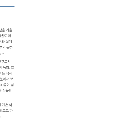
심을 기울
절별로 아
헌과 설계
추지 못한
난다.
 연구로서
 녹화, 호
트 등 식재
목원에서 보
00종이 넘
용 식물의
 기반 식
하르트 한
n