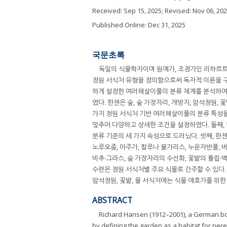
Received:
Sep 15, 2025
; Revised:
Nov 06, 20
Published Online: Dec 31, 2025
국문초록
독일의 식물학자이며 원예가, 조경가인 리하르트 한젠
정원 서식처 유형을 정의함으로써 독자적 이론을 구
하게 설정한 여러해살이풀의 분류 체계를 분석하여
였다. 한젠은 숲, 숲 가장자리, 개방지, 암석정원,
가지 정원 서식처 기반 여러해살이풀의 분류 특성을
맞추어 다양하고 상세한 조건을 설정하였다. 둘째, 
분류 기준의 세 가지 속성으로 드러났다. 셋째, 한
노루오줌, 아주가, 칼루나 불가리스, 누운자반풀, 
비추·그라스, 숲 가장자리의 수선화, 꽃밭의 튤립·
수련은 정원 서식처별 주요 식물로 간주할 수 있다. 
암석정원, 꽃밭, 물 서식처에는 식물 애호가를 위
ABSTRACT
Richard Hansen (1912–2001), a German bot
by defining the garden as a habitat for per