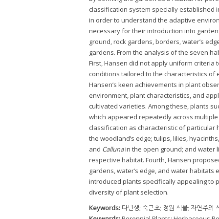
classification system specially established
in order to understand the adaptive enviro
necessary for their introduction into gard
ground, rock gardens, borders, water’s ed
gardens. From the analysis of the seven habi
First, Hansen did not apply uniform criteria
conditions tailored to the characteristics of
Hansen’s keen achievements in plant observa
environment, plant characteristics, and app
cultivated varieties. Among these, plants s
which appeared repeatedly across multiple ha
classification as characteristic of particular
the woodland’s edge; tulips, lilies, hyacinths
and
Calluna
in the open ground; and water li
respective habitat. Fourth, Hansen proposed
gardens, water’s edge, and water habitats e
introduced plants specifically appealing to 
diversity of plant selection.
Keywords:
다년생; 숙근초; 정원 식물; 자연주의
Keywords:
Perennial Plants; Herbaceous Per