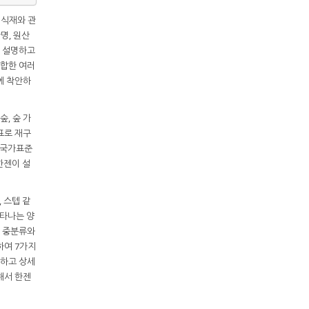
풀 식재와 관
명, 원산
게 설명하고
적합한 여러
에 착안하
, 숲 가
표로 재구
 국가표준
한젠이 설
, 스텝 같
나타나는 양
의 중분류와
하여 7가지
양하고 상세
해서 한젠