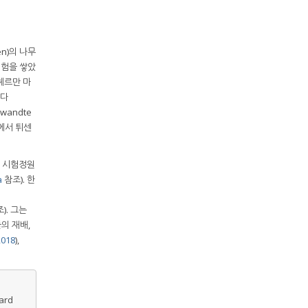
en)의 나무
 경험을 쌓았
 헤르만 마
았다
wandte
)’에서 튀센
판 시험정원
a
참조). 한
). 그는
의 재배,
018
),
hard