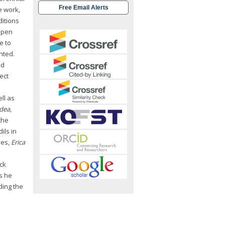
Free Email Alerts
e work,
ditions
open
e to
hted.
ed
ect
ll as
adea
,
the
ils in
ses,
Erica
ck
s he
ding the