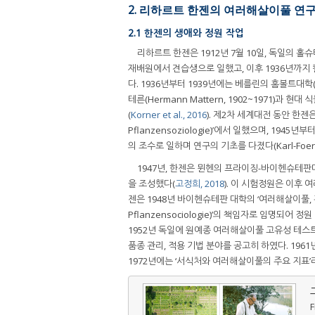
2. 리하르트 한젠의 여러해살이풀 연
2.1 한젠의 생애와 정원 작업
리하르트 한젠은 1912년 7월 10일, 독일의 홀슈타
재배원에서 견습생으로 일했고, 이후 1936년까지 칼 
다. 1936년부터 1939년에는 베를린의 홈볼트대학(
테른(Hermann Mattern, 1902~1971)과 현
(
Korner et al., 2016
). 제2차 세계대전 동안 한젠은 
Pflanzensoziologie)’에서 일했으며, 1945년부터
의 조수로 일하며 연구의 기초를 다졌다(Karl-Foerster-
1947년, 한젠은 뮌헨의 프라이징-바이헨슈테판대학
을 조성했다(
고정희, 2018
). 이 시험정원은 이후
젠은 1948년 바이헨슈테판 대학의 ‘여러해살이풀, 관목과 
Pflanzensociologie)’의 책임자로 임명되
1952년 독일에 원예종 여러해살이풀 고유성 테스
품종 관리, 적용 기법 분야를 공고히 하였다. 196
1972년에는 ‘서식처와 여러해살이풀의 주요 지표’라는 보고
F