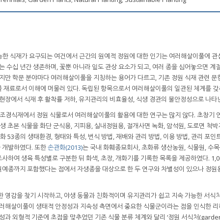
능한 식재가 요구되는 여건에서 근간의 원예적 정원에 대한 인기는 여러해살이풀에 관
는 수십 년간 생존하며, 꽃뿐 아니라 잎도 관상 요소가 되고, 여러 종을 심어놓으면 계
하지만 학문 분야마다 여러해살이풀을 지칭하는 용어가 다르고, 기존 정원 식재 관련 문
물 재료로서 이해에 머물러 있다. 독립된 항목으로서 여러해살이풀의 일관된 체계를 갖
 현장에서 식재 후 활착률 저하, 유지관리의 비효율성, 식생 경관의 불안정성으로 나타
라 조경식재에서 정원 식물로서 여러해살이풀의 활용에 대한 연구는 많지 않다. 초창기
생 초본 식물을 화단 군식용, 지피용, 실내정원용, 절개사면 녹화, 암석원, 도로면 척박지
화 53종의 생태환경, 형태와 특성, 번식 방법, 재배와 관리 방법, 이용 방법, 관리 포인
 개발하였다. 또한
손관화(2013)
는 국내 화훼종묘회사, 초화류 생산농원, 식물원, 수
하여 생육 특성별로 구분한 뒤 화색, 초장, 개화기를 기록한 목록을 제공하였다. 1,0
원예종까지 포함했다는 점에서 자생종을 대상으로 한 두 연구와 차별성이 있으나 정원
한 영감을 찾기 시작하고, 야생 동물과 친화적이며 유지관리가 쉽고 지속 가능한 서식처
 여러해살이풀이 생태적 안정성과 지속성 측면에서 중요한 식물군이라는 점을 인식한 리
물학적 속성과 외형적 기준에 초점을 맞추었던 기존 식물 분류 체계와 달리 ‘정원 서식처(garde