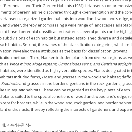
 in ⌜Perennials and Their Garden Habitats (1981)ᒧ, Hansen’s comprehensiv
nments of perennials he discovered through experimentation and the con
ens. Hansen categorized garden habitats into woodland, woodland’s edge, 
ge, and water, thereby encompassing a wide range of landscapes adaptabl
tat-based perennial classification features, several points can be highlig
 to subdivisions of each habitat but instead established diverse and detail
 each habitat. Second, the names of the classification categories, which refl
tion, revealed three attributes as the basis for classification: growing
lication methods. Third, Hansen included plants from diverse regions as we
uch as
Vinca minor, Ajuga reptans, Omphalodes verna, and Gentiana asclepi
bitats, were identified as highly versatile species. Plants designated in 
 habitats included ferns,
Hosta
, and grasses in the woodland habitat; daffod
,
Kniphofia
and grasses in the borders; gentians in the rock gardens; gras
lies in aquatic habitats. These can be regarded as the key plants of each
 plants suited to the special conditions of woodland, woodland’s edge, ro
xcept for borders, while in the woodland, rock garden, and border habitat
plant enthusiasts, thereby reflecting the interests of gardeners and expan
 식재; 지속가능한 식재
ennials; Garden Plants; Natural Planting; Sustainable Planting