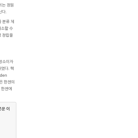
이는 정원
닌다.
 분류 체
해소할 수
성 정립을
 장소이자
하였다. 핵
den
탈은 한젠의
 한젠에
 본문 이