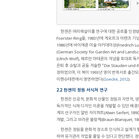
H
한젠은 여러해살이풀 연구에 대한 공로를 인정받아
Foerster-Ring을, 1983년에 게오르크 아렌츠 기념 
1986년에 바이에른 미술 아카데미상(Friedrich Lu
(German Society for Garden Art and Lan
(Ulrich Wolf), 헤르만 마테른의 개념을 
은퇴 후 슈탈과 공동 저술한 ⌜Die Stauden und i
정하였으며, 이 책이 1993년 영어 번역서로 출간
이헨슈테판에서 영면하였다(
Goecke, 2012
).
2.2 한젠의 정원 서식처 연구
한젠은 인공적, 문화적 산물인 정원과 자연적,
독자적인 식재 디자인 이론을 개발할 수 있던 배경
계의 선구자인 알빈 자이퍼트(Alwin Seifert,
개발, 그리고 브라운 블랑케(Braun-Blanquet, 
한젠은 정원을 문화적 장소로 인식하고 설계가 
하여 유지관리 작업을 줄일 수 있다고 판단했다. 