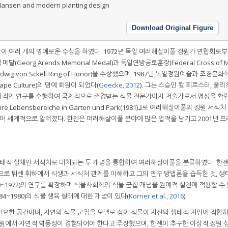
ansen and modern planting design
Download Original Figure
 여러 개의 영예로운 수상을 하였다. 1972년 독일 여러해살이풀 정원가 연합회로부터 
메달(Georg Arends Memorial Medal)과 독일연방공로훈장(Federal Cross of Me
dwig von Sckell Ring of Honor)을 수상했으며, 1987년 독일정원예술과 조경문
dscape Culture)의 명예 회원이 되었다(
Goecke, 2012
). 그는 스승인 칼 푀르스터, 울리
토대로 독자적인 연구를 수행하여 국제적으로 존경받는 식물 전문가이자 저술가로서 명성을 확
hre Lebensbereiche in Garten und Park(1981)ᒧ로 여러해살이풀의 정원 서식
되어 세계적으로 알려졌다. 한젠은 여러해살이풀 분야에 많은 업적을 남기고 2001년 
 생태적 실체인 서식처로 대치되는 두 개념을 통합하여 여러해살이풀을 분류하였다. 한
으로 튀센 휘하에서 식생과 서식처 관계를 이해하고 그의 연구 방법론을 습득한 것, 생
 1890~1972)의 연구를 확장하며 식물사회학의 식물 군집 개념을 원예적 실천에 적용할 수
1884~1980)의 식물 생육 형태에 대한 개념이 있다(
Korner et al., 2016
).
필요한 공간이며, 자연의 식물 군집을 모델로 삼아 식물이 자신의 생태적 지위에 적합
정원에서 자연적 역동성이 경험되어야 한다고 주장했으며, 한젠이 추구한 이상적 정원 