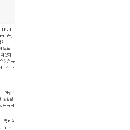
Karl-
rit)을,
화학회
히 볼프
립하였다.
처 유형을 규
프라이징-바
젠이 이렇게
태 정원설
 있는 규칙
하도록 배치
상태인 성