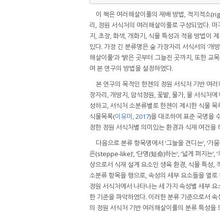
이 책은 여러해살이풀의 재배 방법, 적지적소(right
리, 정원 서식처의 여러해살이풀로 구성되었다. 마
지, 초장, 화색, 개화기, 식물 특성과 적용 방법
있다. 가장 긴 분류명은 숲 가장자리 서식서의 ‘개
해살이풀’과 ‘밝은 곳부터 그늘진 곳까지, 또한 교
여 본 연구의 방법을 설정하였다.
본 연구의 목적인 한젠의 정원 서식처 기반 여러
장자리, 개방지, 암석정원, 꽃밭, 물가, 물 서식
성하고, 서식처 소분류별로 한젠이 제시한 식물 목
식물목록(
이유미, 2017
)을 대조하여 표준 국명을 
정한 정원 서식처별 의미있는 환경과 식재 여건을 
다음으로 분류 항목명에서 ‘그늘을 견디는’, ‘가뭄을 
은(steppe-like)’, ‘단명(短命)하는’, ‘넓게 
상으로서 식재 설계 요소인 생육 환경, 식물 특성,
소분류 항목을 행으로, 속성의 세부 요소들을 열로
정원 서식처에서 나타나는 세 가지 속성별 세부 요
한 기준을 파악하였다. 이러한 분류 기준으로서 속
의 정원 서식처 기반 여러해살이풀의 분류 특성을 