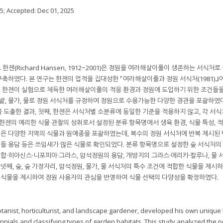
25
; Accepted:
Dec 01, 2025
(Richard Hansen, 1912~2001)은 정원을 여러해살이풀이 생존하는 서식처
축하였다. 본 연구는 한젠의 업적을 집대성한 ⌜여러해살이풀과 정원 서식처(1981)ᒧ
 한젠이 실험으로 체득한 여러해살이풀의 적응 환경과 정원에 도입하기 위한 조건들
 꽃밭, 물가, 물로 정원 서식처를 규정하여 정원으로 수용가능한 다양한 경관을 포괄하였다
 도출한 결과, 첫째, 한젠은 서식처별 소분류에 동일한 기준을 적용하지 않고, 각 서
한젠의 예리한 식물 관찰의 성취로서 설정된 분류 항목명에서 생육 환경, 식물 특성, 
젠은 다양한 지역의 식물과 원예종을 포괄하였는데, 복수의 정원 서식처에 반복 제시된 
버들 용담 등은 쓰임새가 많은 식물로 확인되었다. 분류 항목명으로 설정한 숲 서식처의
백합·히아신스·니포피아·그라스, 암석정원의 용담, 개방지의 그라스·에리카·칼루나, 물
넷째, 숲, 숲 가장자리, 암석정원, 물가, 물 서식처의 특수 조건에 적합한 식물을 제시하
한 식물을 제시하여 정원 사용자의 관심을 반영하여 식물 선택의 다양성을 확장하였다.
anist, horticulturist, and landscape gardener, developed his own unique
ennials and classifying types of garden habitats. This study analyzed the 