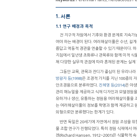
1. 서론
1.1 연구 배경과 목적
전 지구적 차원에서 기후와 환경 문제로 지속가
여야 하는 배경이 된다. 여러해살이풀은 수년, 길게
름답고 역동적 경관을 연출할 수 있기 때문이다. 
지침에서 일년생 초화류나 관목류와 함께 미적 식
채 다양한 실무적 관점에 따라 혼재된 문제는 실제
그동안 교목, 관목과 잔디가 중심이 된 우리나
방광자 등(1998)
은 조경적 가치를 지닌 100종의 자
안조경용으로 분류하였다.
진혜영 등(2014)
은 야생
관리 매뉴얼을 제공하고 식재 디자인과 모델정원을
유하거나 생산, 유통하는 정원용 여러해살이풀을 조사
는 여러해살이풀의 정보를 학명과 함께 제공하고 
외형으로만 분류했다는 한계가 있다.
반면 독일은 20세기에 자연에서 정원 조성을 위
물 조합 연구가 진행되었다. 특히 정원 식재에서
젠(Richard Hansen, 1912~2001)은 식