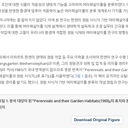
 환경 조건에 대한 식물의 적응성과 생태적 기능을 고려하여 여러해살이풀을 분류하였다. 
장성을 반영한 환경에 맞추어 적응력이 높은 여러해살이풀의 분류 체계로서 가치를 지
리나라에는 잘 알려지지 않았다. 이에 본 연구는 한젠의 정원 서식처 기반 여러해살이풀
한다. 이를 통해 여러해살이풀 식재 설계에서 생태학적 설득력과 조경 실무의 간극을 
의 작업에 대한 고찰이 우리나라 환경에 적합한 정원 식재와 여러해살이풀 연구의 방향
위해서 리하르트 한젠의 생애와 정원 작업 등 주요 이력을 조사하여 한젠의 연구 수행
sgarten Weihenstephan)과 이론, 그의 정원관과 성취 및 업적 등 의의를 정리
)의 저서(1981)가 국내 번역본이 없으므로 영문 번역서 ⌜Perennials and their Gar
러해살이풀과 정원 서식처ᒧ로 표기)ᒧ를 사용하였다(
그림 1
참조). 이 책의 공저자인 슈
원 관리를 맡기도 했으나, 정원 서식처 기반 여러해살이풀 분류의 개념 정립과 연구는
그림 1.
분석 대상이 된 『Perennials and their Garden Habitats(1993)』의 표지와
미지
Download Original Figure