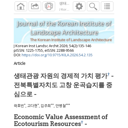
생태관광 자원의 경제적 가치 평가† - 전
J Korean Inst Landsc Archit
2026
;
54
(
2
):
135
-
Journal of the Korean Institute of
Landscape Architecture
The Korean Institute of Landscape Architecture
J Korean Inst Landsc Archit
2026
;
54
(
2
):
135
-
146
pISSN: 1225-1755, eISSN: 2288-9566
DOI:
https://doi.org/10.9715/KILA.2026.54.2.135
Article
†
생태관광 자원의 경제적 가치 평가
-
전북특별자치도 고창 운곡습지를 중
심으로 -
*
*
**
***
곽호빈
, 고다현
, 김주희
, 안병철
Economic Value Assessment of
†
Ecotourism Resources
-