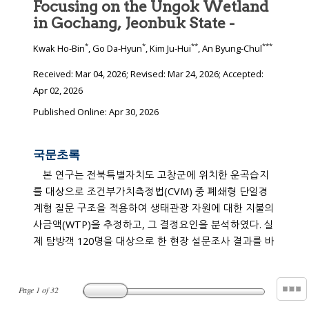
Focusing on the Ungok Wetland
in Gochang, Jeonbuk State -
*
*
**
***
Kwak Ho-Bin
, Go Da-Hyun
, Kim Ju-Hui
, An Byung-Chul
Received:
Mar 04, 2026
; Revised:
Mar 24, 2026
; Accepted:
Apr 02, 2026
Published Online: Apr 30, 2026
국문초록
본 연구는 전북특별자치도 고창군에 위치한 운곡습지
를 대상으로 조건부가치측정법(CVM) 중 폐쇄형 단일경
계형 질문 구조을 적용하여 생태관광 자원에 대한 지불의
사금액(WTP)을 추정하고, 그 결정요인을 분석하였다. 실
제 탐방객 120명을 대상으로 한 현장 설문조사 결과를 바
Page
1
of
32