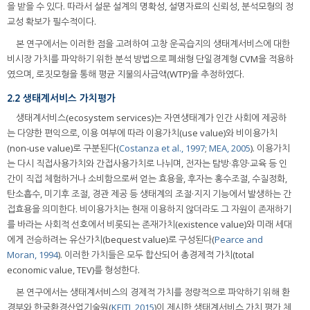
을 받을 수 있다. 따라서 설문 설계의 명확성, 설명자료의 신뢰성, 분석모형의 정
교성 확보가 필수적이다.
본 연구에서는 이러한 점을 고려하여 고창 운곡습지의 생태계서비스에 대한
비시장 가치를 파악하기 위한 분석 방법으로 폐쇄형 단일경계형 CVM을 적용하
였으며, 로짓모형을 통해 평균 지불의사금액(WTP)을 추정하였다.
2.2 생태계서비스 가치평가
생태계서비스(ecosystem services)는 자연생태계가 인간 사회에 제공하
는 다양한 편익으로, 이용 여부에 따라 이용가치(use value)와 비이용가치
(non-use value)로 구분된다(
Costanza et al., 1997
;
MEA, 2005
). 이용가치
는 다시 직접사용가치와 간접사용가치로 나뉘며, 전자는 탐방·휴양·교육 등 인
간이 직접 체험하거나 소비함으로써 얻는 효용을, 후자는 홍수조절, 수질정화,
탄소흡수, 미기후 조절, 경관 제공 등 생태계의 조절·지지 기능에서 발생하는 간
접효용을 의미한다. 비이용가치는 현재 이용하지 않더라도 그 자원이 존재하기
를 바라는 사회적 선호에서 비롯되는 존재가치(existence value)와 미래 세대
에게 전승하려는 유산가치(bequest value)로 구성된다(
Pearce and
Moran, 1994
). 이러한 가치들은 모두 합산되어 총경제적 가치(total
economic value, TEV)를 형성한다.
본 연구에서는 생태계서비스의 경제적 가치를 정량적으로 파악하기 위해 환
경부와 한국환경산업기술원(
KEITI, 2015
)이 제시한 생태계서비스 가치 평가 체