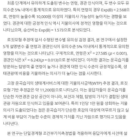
최종 단계에서 유의하게 도출된 변수는 연령, 경관 인식이며, 두 변수 모두 유
의수준 5% 내에서 통계적으로 유의하였다. 특히 연령의 경우 Exp(B) = 2.568으
로, 연령이 높을수록 10,000원 이상의 지불의사 가능성이 높아지는 경향을 보
였다. 경관에 대한 긍정적 인식 역시 지불의사에 정적인 영향을 미치는 것으로
나타났으며, 승산비는 Exp(B) = 1.573으로 분석되었다.
로짓모형 추정에 앞서 수행된 변수별 유의성 검정 결과, 본 연구에서 설정한
5개 설명변수 중 연령과 경관인식이 유의수준 5% 이내에서 통계적으로 유의한
2
영향을 미치는 것으로 나타났다. 구체적으로, 연령은 X
= 27.585 (
p
< 0.001),
2
경관인식은 X
= 6.243(
p
= 0.013)으로 분석되었다. 이러한 결과는 운곡습지를
방문하는 탐방객 중 연령이 높거나 경관에 대한 인식 수준이 긍정적일수록, 생
태관광에 비용을 지불하려는 의사가 더 높다는 점을 시사한다.
고창 운곡습지의 생태계서비스에 대한 지불의사금액(WTP) 추정 결과, 로짓
모형 기반 추정값은 약 11,200원으로 나타났다. 이는 응답자들이 운곡습지를
단순한 자연경관 감상 공간이 아니라, 보전과 체험, 탐방의 가치가 결합된 생태
관광 자원으로 인식하고 있음을 보여준다. 특히 1인당 1만 원을 상회하는 지불
의사가 도출되었다는 점은 운곡습지가 단순한 호감의 대상에 머무르지 않고 실
제 비용 부담이 가능한 수준의 경제적 가치를 지닌 자원으로 평가되고 있음을
나타낸다.
본 연구는 단일경계형 조건부가치측정법을 적용하여 응답자에게 사전에 설