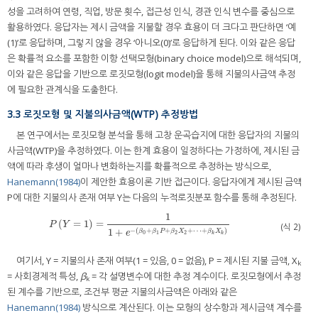
성을 고려하여 연령, 직업, 방문 횟수, 접근성 인식, 경관 인식 변수를 중심으로
활용하였다. 응답자는 제시 금액을 지불할 경우 효용이 더 크다고 판단하면 ‘예
(1)’로 응답하며, 그렇지 않을 경우 ‘아니오(0)’로 응답하게 된다. 이와 같은 응답
은 확률적 요소를 포함한 이항 선택모형(binary choice model)으로 해석되며,
이와 같은 응답을 기반으로 로짓모형(logit model)을 통해 지불의사금액 추정
에 필요한 관계식을 도출한다.
3.3 로짓모형 및 지불의사금액(WTP) 추정방법
본 연구에서는 로짓모형 분석을 통해 고창 운곡습지에 대한 응답자의 지불의
사금액(WTP)을 추정하였다. 이는 한계 효용이 일정하다는 가정하에, 제시된 금
액에 따라 후생이 얼마나 변화하는지를 확률적으로 추정하는 방식으로,
Hanemann(1984)
이 제안한 효용이론 기반 접근이다. 응답자에게 제시된 금액
P에 대한 지불의사 존재 여부 Y는 다음의 누적로짓분포 함수를 통해 추정된다.
1
(
=
1
)
=
P
Y
=
1
=
1
1
+
e
−
β
0
+
β
1
P
+
β
2
X
2
+
⋯
+
β
k
X
k
P
Y
(식 2)
−
(
+
+
+
⋯
+
)
1
+
β
β
P
β
X
β
X
e
2
0
1
2
k
k
여기서, Y = 지불의사 존재 여부(1 = 있음, 0 = 없음), P = 제시된 지불 금액, X
k
= 사회경제적 특성,
β
= 각 설명변수에 대한 추정 계수이다. 로짓모형에서 추정
k
된 계수를 기반으로, 조건부 평균 지불의사금액은 아래와 같은
Hanemann(1984)
방식으로 계산된다. 이는 모형의 상수항과 제시금액 계수를