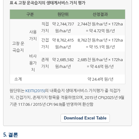
표 4.
고창 운곡습지의 생태계서비스 가치 평가
구분
원단위
산정결과
직접
약 2,744,737
2,744천 원/ha/년 × 172ha
가치
원/ha/년
= 약 4.72억 원/년
사용
가치
간접
약 8,762,415
8,762천 원/ha/년 × 172ha
고창 운
가치
원/ha/년
= 약 15.1억 원/년
곡습지
비사
존재
약 2,685,582
2,685천 원/ha/년 × 172ha
용가
가치
원/ha/년
= 약 4.6억 원/년
치
소계
약 24.4억 원/년
원단위는
KEITI(2015)
의 내륙습지 생태계서비스 가치평가 중 직접가
치․간접가치․존재가치 항목을 적용하였으며, 2015년 CPI(2025년 9월
기준 117.06 / 2015년 CPI 94.9)를 반영하여 환산함
Download Excel Table
5. 결론