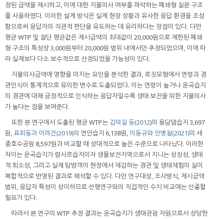
정된 금액을 제시하고, 이에 대한 지불의사 여부를 파악하는 폐쇄형 질문 구조
를 사용하였다. 이러한 설계 방식은 실제 현장 상황과 유사한 응답 환경을 조성
함으로써 응답자의 직관적 판단을 유도하는 데 유리하다는 장점이 있다. 다만
평균 WTP 및 절단 평균값은 제시금액의 최대값이 20,000원으로 제한된 폐쇄
형 구조의 특성상 3,000원부터 20,000원 범위 내에서만 추정되었으며, 이에 따
라 실제보다 다소 보수적으로 산정되었을 가능성이 있다.
지불의사금액에 영향을 미치는 요인을 분석한 결과, 로짓모형에서 연령과 경
관인식이 통계적으로 유의한 변수로 도출되었다. 이는 연령이 높거나 운곡습지
의 경관에 대해 긍정적으로 인식하는 응답자일수록 생태 보전을 위한 지불의사
가 높다는 점을 보여준다.
또한 본 연구에서 도출된 평균 WTP는
김덕길 등(2012)
의 용담댐습지 3,697
원,
표희동과 이려건(2019)
의 연안습지 6,138원,
이동규와 안병철(2021)
의 세
종호수공원 8,597원과 비교할 때 상대적으로 높은 수준으로 나타났다. 이러한
차이는 운곡습지가 람사르습지이자 생물보전지역으로서 지니는 상징성, 생태
적 희소성, 그리고 실제 탐방객이 현장에서 체감하는 경관 및 생태체험의 질이
복합적으로 반영된 결과로 해석할 수 있다. 다만 연구대상, 조사방식, 제시금액
범위, 응답자 특성이 상이하므로 선행연구와의 직접적인 수치 비교에는 신중할
필요가 있다.
따라서 본 연구의 WTP 추정 결과는 운곡습지가 생태관광 자원으로서 상당한