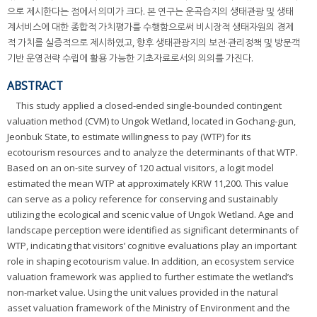
으로 제시한다는 점에서 의미가 크다. 본 연구는 운곡습지의 생태관광 및 생태
계서비스에 대한 종합적 가치평가를 수행함으로써 비시장적 생태자원의 경제
적 가치를 실증적으로 제시하였고, 향후 생태관광지의 보전·관리정책 및 방문객
기반 운영전략 수립에 활용 가능한 기초자료로서의 의의를 가진다.
ABSTRACT
This study applied a closed-ended single-bounded contingent
valuation method (CVM) to Ungok Wetland, located in Gochang-gun,
Jeonbuk State, to estimate willingness to pay (WTP) for its
ecotourism resources and to analyze the determinants of that WTP.
Based on an on-site survey of 120 actual visitors, a logit model
estimated the mean WTP at approximately KRW 11,200. This value
can serve as a policy reference for conserving and sustainably
utilizing the ecological and scenic value of Ungok Wetland. Age and
landscape perception were identified as significant determinants of
WTP, indicating that visitors’ cognitive evaluations play an important
role in shaping ecotourism value. In addition, an ecosystem service
valuation framework was applied to further estimate the wetland’s
non-market value. Using the unit values provided in the natural
asset valuation framework of the Ministry of Environment and the