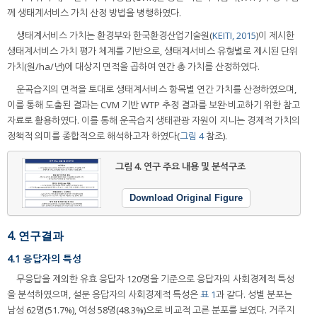
께 생태계서비스 가치 산정 방법을 병행하였다.
생태계서비스 가치는 환경부와 한국환경산업기술원(
KEITI, 2015
)이 제시한
생태계서비스 가치 평가 체계를 기반으로, 생태계서비스 유형별로 제시된 단위
가치(원/ha/년)에 대상지 면적을 곱하여 연간 총 가치를 산정하였다.
운곡습지의 면적을 토대로 생태계서비스 항목별 연간 가치를 산정하였으며,
이를 통해 도출된 결과는 CVM 기반 WTP 추정 결과를 보완·비교하기 위한 참고
자료로 활용하였다. 이를 통해 운곡습지 생태관광 자원이 지니는 경제적 가치의
정책적 의미를 종합적으로 해석하고자 하였다(
그림 4
참조).
그림 4.
연구 주요 내용 및 분석구조
Download Original Figure
4. 연구결과
4.1 응답자의 특성
무응답을 제외한 유효 응답자 120명을 기준으로 응답자의 사회경제적 특성
을 분석하였으며, 설문 응답자의 사회경제적 특성은
표 1
과 같다. 성별 분포는
남성 62명(51.7%), 여성 58명(48.3%)으로 비교적 고른 분포를 보였다. 거주지