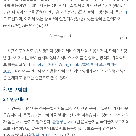
계를 활용하였다. 해당 체계는 생태계서비스 항목별 제시된 단위가치(원/ha/
년)에 대상지 면적을 곱하여 연간 총 가치(원/년)를 산정하는 방식이다. 즉,
식 1
로 표현되며, 여기서
V
는 항목
k
의 연간가치(원/년),
u
는 항목별 단위가치
k
k
(원/ha/년),
A
는 면적(ha)이다.
=
×
V
k
=
u
k
×
A
V
u
A
k
k
(식 1)
최근 연구에서도 습지 평가에 생태계서비스 개념을 적용하거나, 단위면적당
연간가치에 기반하여 습지의 생태계서비스 가치를 산정하는 방식이 지속적으
로 활용되고 있다(
Liu et al., 2024
;
Wang et al., 2024
;
박영철과 박정연,
2025
). 따라서 본 연구에서 적용한 단위가치 기반 생태계서비스 가치평가 방식
은 현재에도 유효한 접근으로 볼 수 있다.
3. 연구방법
3.1 연구대상지
본 연구의 대상지는 전북특별자치도 고창군 아산면 운곡리 일원에 위치한 운
곡습지이다. 운곡습지는 오베이골 일대의 산지형 저층습지로, 생태적 보전 가치
가 높은 내륙 습지로 평가된다.
환경부는 2011
년 운곡습지를 국가습지보호지역
으로 지정하였고, 같은 해 람사르습지로 등록하였다. 보호구역 면적은 약
2
1.797km
이다(
환경부, 2011
;
그림 1
–
3
참조).