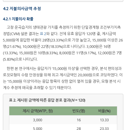
4.2 지불의사금액 추정
4.2.1 지불의사 확률
고창 운곡습지의 생태관광 가치를 측정하기 위한 단일경계형 조건부가치측
정법(CVM) 설문 결과는
표 2
와 같다. 전체 유효 응답자 120명 중, 제시금액
5,000원에 응답한 비율이 28명(23.33%)으로 가장 높았고, 15,000원 이상은 26
명(21.67%), 10,000원은 22명(18.33%)으로 나타났다. 3,000원은 16명
(13.33%), 15,000원은 10명(8.33%), 8,000원은 11명(9.17%), 12,000원은 7명
(5.83%)으로 나타났다.
한편 본 연구에서는 응답자가 ‘15,000원 이상’을 선택한 경우, 분석 편의성과
로짓모형의 수렴 안정성을 위해 최고 제시금액인 20,000원으로 코딩하였다. 이
는 ‘15,000원 이상’이라는 응답 항목이 상한 없이 열려 있을 경우, 모형 분석 시
계수 추정에 왜곡을 초래할 수 있기 때문이다.
표 2.
제시된 금액에 따른 응답 분포 결과(
N
= 120)
제시 금액(WTP, 원)
빈도(명)
비율(%)
3,000
16
13.33
5,000
28
23.33