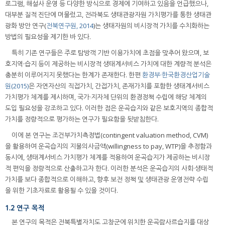
로그램, 해설사 운영 등 다양한 방식으로 경제에 기여하고 있음을 언급했으나,
대부분 질적 진단에 머물렀고, 전라북도 생태관광자원 가치평가를 통한 생태관
광화 방안 연구(
전북연구원, 2014
)는 생태자원의 비시장적 가치를 수치화하는
방법의 필요성을 제기한 바 있다.
특히 기존 연구들은 주로 탐방객 기반 이용가치에 초점을 맞추어 왔으며, 보
호지역·습지 등이 제공하는 비시장적 생태계서비스 가치에 대한 계량적 분석은
충분히 이루어지지 못했다는 한계가 존재한다. 한편
환경부·한국환경산업기술
원(2015)
은 자연자산의 직접가치, 간접가치, 존재가치를 포함한 생태계서비스
가치평가 체계를 제시하며, 국가·지자체 단위의 환경정책 수립에 해당 체계의
도입 필요성을 강조하고 있다. 이러한 점은 운곡습지와 같은 보호지역의 종합적
가치를 정량적으로 평가하는 연구가 필요함을 뒷받침한다.
이에 본 연구는 조건부가치측정법(contingent valuation method, CVM)
을 활용하여 운곡습지의 지불의사금액(willingness to pay, WTP)을 추정함과
동시에, 생태계서비스 가치평가 체계를 적용하여 운곡습지가 제공하는 비시장
적 편익을 정량적으로 산출하고자 한다. 이러한 분석은 운곡습지의 사회·생태적
가치를 보다 종합적으로 이해하고, 향후 보전 정책 및 생태관광 운영전략 수립
을 위한 기초자료로 활용될 수 있을 것이다.
1.2 연구 목적
본 연구의 목적은 전북특별자치도 고창군에 위치한 운곡람사르습지를 대상