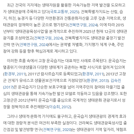
최근 전국의 지자체는 생태자원을 활용한 지속가능한 지역 발전을 도모하고
자 생태관광에 주목하고 있다(
국토교통부, 2025
). 전북특별자치도는 산림, 습
지, 하천, 농경지 등 다양한 자연환경과 전통문화자산을 고루 갖춘 지역으로, 생
태관광의 잠재력이 높은 곳으로 평가된다(
전북연구원, 2024
). 이에 따라 2015
년부터 ‘생태관광육성사업’을 본격적으로 추진하여 2025년 현재 12곳의 생태관
광지를 조성하였고(
전북연구원, 2024
), 전북특별자치도 생태관광 중장기 발전
전략 연구(
전북연구원, 2024
)에서는 권역별 차별화, 가치평가 체계 구축, 주민
참여 강화 등을 향후 핵심과제로 제시하고 있다.
이러한 흐름 속에서 고창 운곡습지는 대표적인 사례로 주목된다. 운곡습지는
멸종위기 야생생물과 다양한 생태계가 공존하는 복합 서식지로 알려져 있으며
(
환경부, 2011
), 2011년 람사르습지로 등록되었고(
환경부, 2011
), 2013년 고창
군 전체가 유네스코 생물권보전지역으로 지정되었다(
환경부, 2013
).
김숙진
(2017)
은 운곡습지가 단순한 보호구역을 넘어 지역주민의 참여와 마을기업 중
심의 생태관광을 통해 지속가능한 발전 모델로 작동하고 있음을 강조했다. 또한
고창군은 2012년부터 운곡습지를 중심으로 국제적인 생태문화 관광지로서 성
장을 정책적으로 추진해왔다(
이승희, 2012
).
그러나 생태적·문화적 가치에도 불구하고, 운곡습지 생태관광의 경제적 효과
에 대한 정량적 분석은 여전히 부족한 실정이다. 전라북도 생태관광육성사업 중
간점검 및 발전방향 연구(
전북연구원, 2020
)는 생태관광이 지역 일자리, 체험프