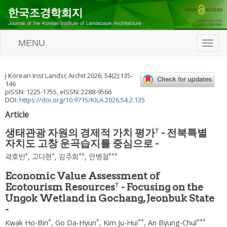
MENU
T
o
g
g
J Korean Inst Landsc Archit
2026
;
54
(
2
):
135
-
l
146
e
pISSN: 1225-1755, eISSN: 2288-9566
n
DOI:
https://doi.org/10.9715/KILA.2026.54.2.135
a
Article
v
i
†
생태관광 자원의 경제적 가치 평가
- 전북특별
g
자치도 고창 운곡습지를 중심으로 -
a
t
*
*
**
***
곽호빈
,
고다현
,
김주희
,
안병철
i
o
Economic Value Assessment of
n
†
Ecotourism Resources
- Focusing on the
Ungok Wetland in Gochang, Jeonbuk State
-
*
*
**
***
Kwak Ho-Bin
,
Go Da-Hyun
,
Kim Ju-Hui
,
An Byung-Chul