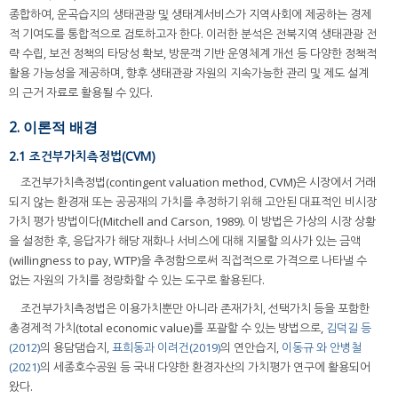
종합하여, 운곡습지의 생태관광 및 생태계서비스가 지역사회에 제공하는 경제
적 기여도를 통합적으로 검토하고자 한다. 이러한 분석은 전북지역 생태관광 전
략 수립, 보전 정책의 타당성 확보, 방문객 기반 운영체계 개선 등 다양한 정책적
활용 가능성을 제공하며, 향후 생태관광 자원의 지속가능한 관리 및 제도 설계
의 근거 자료로 활용될 수 있다.
2. 이론적 배경
2.1 조건부가치측정법(CVM)
조건부가치측정법(contingent valuation method, CVM)은 시장에서 거래
되지 않는 환경재 또는 공공재의 가치를 추정하기 위해 고안된 대표적인 비시장
가치 평가 방법이다(Mitchell and Carson, 1989). 이 방법은 가상의 시장 상황
을 설정한 후, 응답자가 해당 재화나 서비스에 대해 지불할 의사가 있는 금액
(willingness to pay, WTP)을 추정함으로써 직접적으로 가격으로 나타낼 수
없는 자원의 가치를 정량화할 수 있는 도구로 활용된다.
조건부가치측정법은 이용가치뿐만 아니라 존재가치, 선택가치 등을 포함한
총경제적 가치(total economic value)를 포괄할 수 있는 방법으로,
김덕길 등
(2012)
의 용담댐습지,
표희동과 이려건(2019)
의 연안습지,
이동규 와 안병철
(2021)
의 세종호수공원 등 국내 다양한 환경자산의 가치평가 연구에 활용되어
왔다.