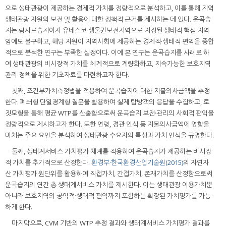
으로 생태관광이 제공하는 경제적 가치를 정량적으로 분석하고, 이를 통해 지역
생태관광 자원의 보전 및 활용에 대한 정책적 근거를 제시하는 데 있다. 운곡습
지는 람사르습지이자 유네스코 생물권보전지역으로 지정된 생태적 핵심 지역
임에도 불구하고, 해당 자원이 지역사회에 제공하는 경제적·생태적 편익을 종합
적으로 분석한 연구는 부족한 실정이다. 이에 본 연구는 운곡습지를 사례로 하
여 생태관광의 비시장적 가치를 체계적으로 계량화하고, 지속가능한 보호지역
관리 정책을 위한 기초자료를 마련하고자 한다.
첫째, 조건부가치측정법을 적용하여 운곡습지에 대한 지불의사금액을 추정
한다. 폐쇄형 단일경계형 질문을 활용하여 실제 탐방객의 응답을 수집하고, 로
짓모형을 통해 평균 WTP를 산출함으로써 운곡습지 보전·관리의 사회적 편익을
정량적으로 제시하고자 한다. 또한 연령, 경관 인식 등 지불의사금액에 영향을
미치는 주요 요인을 분석하여 생태관광 수요자의 특성과 가치 인식을 규명한다.
둘째, 생태계서비스 가치평가 체계를 적용하여 운곡습지가 제공하는 비시장
적 가치를 추가적으로 산정한다.
환경부·한국환경산업기술원(2015)
의 자연자
산 가치평가 원단위를 활용하여 직접가치, 간접가치, 존재가치를 산정함으로써
운곡습지의 연간 총 생태계서비스 가치를 제시한다. 이는 생태관광 이용가치뿐
아니라 보호지역의 공익적·생태적 편익까지 포함하는 확장된 가치평가를 가능
하게 한다.
마지막으로, CVM 기반의 WTP 추정 결과와 생태계서비스 가치평가 결과를