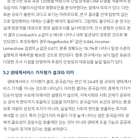
본 연구는 유효 표본 120명을 바탕으로 단일경계형 CVM 모형을 적용하여 운
곡습지의 지불의사금액과 영향요인을 분석하였다는 점에서 의의가 있다. 다만
표본 규모가 충분히 크다고 보기는 어려우므로, 연구 결과를 전체 탐방객 집단
으로 일반화하는 데에는 신중한 해석이 필요하다. 그럼에도 불구하고 본 연구는
실제 방문객을 대상으로 현장 설문조사를 실시하였으며, 인식 문항의 신뢰도 분
석 결과 Cronbach’s
α
값이 0.781로 나타나 내부 일관성이 양호한 것으로 확
2
인되었다. 로짓모형의 경우 Nagelkerke R
값은 0.444, Hosmer-
Lemeshow 검정의
p
값은 0.677, 분류 정확도는 76.7%로 나타나 일정 수준의
설명력과 예측력을 확보한 것으로 판단된다. 향후 연구에서는 보다 많은 표본과
다양한 조사 시점을 반영하여 추정의 안정성과 대표성을 높일 필요가 있다.
5.2 생태계서비스 가치평가 결과와 의미
생태계서비스 가치평가 결과, 운곡습지는 연간 약 24.4억 원 규모의 생태계서
비스 가치를 지니는 것으로 나타났다. 이러한 결과는 운곡습지의 경제적 가치가
단순히 탐방 수요에 의해서만 설명되지 않으며, 지역사회와 사회 전체가 공유하
는 공익적 편익까지 포괄하고 있음을 의미한다. 운곡습지의 보전과 관리는 환경
보호 차원의 상징적 조치가 아니라, 실질적인 사회적 편익을 창출하는 투자로
해석할 수 있다. 특히 간접가치의 비중이 가장 높게 나타난 점은 운곡습지의 정
책적 중요성이 관광수입 창출에만 있는 것이 아니라 생태계 조절 기능과 공공재
적 기능의 유지에 있다는 점을 보여준다.