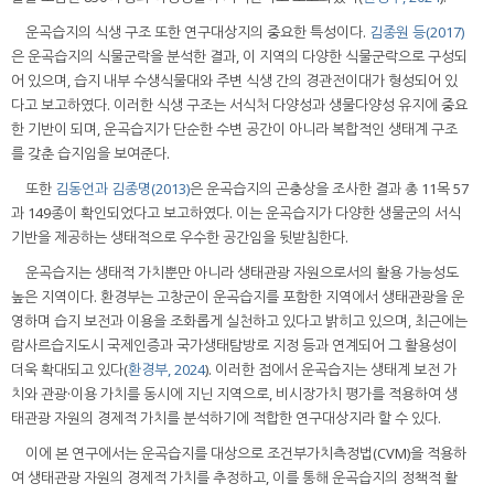
운곡습지의 식생 구조 또한 연구대상지의 중요한 특성이다.
김종원 등(2017)
은 운곡습지의 식물군락을 분석한 결과, 이 지역의 다양한 식물군락으로 구성되
어 있으며, 습지 내부 수생식물대와 주변 식생 간의 경관전이대가 형성되어 있
다고 보고하였다. 이러한 식생 구조는 서식처 다양성과 생물다양성 유지에 중요
한 기반이 되며, 운곡습지가 단순한 수변 공간이 아니라 복합적인 생태계 구조
를 갖춘 습지임을 보여준다.
또한
김동언과 김종명(2013)
은 운곡습지의 곤충상을 조사한 결과 총 11목 57
과 149종이 확인되었다고 보고하였다. 이는 운곡습지가 다양한 생물군의 서식
기반을 제공하는 생태적으로 우수한 공간임을 뒷받침한다.
운곡습지는 생태적 가치뿐만 아니라 생태관광 자원으로서의 활용 가능성도
높은 지역이다. 환경부는 고창군이 운곡습지를 포함한 지역에서 생태관광을 운
영하며 습지 보전과 이용을 조화롭게 실천하고 있다고 밝히고 있으며, 최근에는
람사르습지도시 국제인증과 국가생태탐방로 지정 등과 연계되어 그 활용성이
더욱 확대되고 있다(
환경부, 2024
). 이러한 점에서 운곡습지는 생태계 보전 가
치와 관광·이용 가치를 동시에 지닌 지역으로, 비시장가치 평가를 적용하여 생
태관광 자원의 경제적 가치를 분석하기에 적합한 연구대상지라 할 수 있다.
이에 본 연구에서는 운곡습지를 대상으로 조건부가치측정법(CVM)을 적용하
여 생태관광 자원의 경제적 가치를 추정하고, 이를 통해 운곡습지의 정책적 활