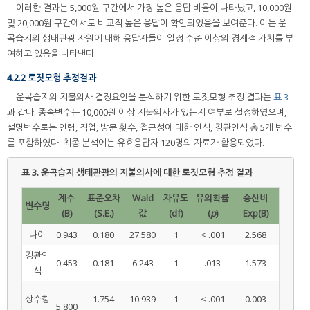
이러한 결과는 5,000원 구간에서 가장 높은 응답 비율이 나타났고, 10,000원
및 20,000원 구간에서도 비교적 높은 응답이 확인되었음을 보여준다. 이는 운
곡습지의 생태관광 자원에 대해 응답자들이 일정 수준 이상의 경제적 가치를 부
여하고 있음을 나타낸다.
4.2.2 로짓모형 추정결과
운곡습지의 지불의사 결정요인을 분석하기 위한 로짓모형 추정 결과는
표 3
과 같다. 종속변수는 10,000원 이상 지불의사가 있는지 여부로 설정하였으며,
설명변수로는 연령, 직업, 방문 횟수, 접근성에 대한 인식, 경관인식 총 5개 변수
를 포함하였다. 최종 분석에는 유효응답자 120명의 자료가 활용되었다.
표 3.
운곡습지 생태관광의 지불의사에 대한 로짓모형 추정 결과
계수
표준오차
Wald
자유도
유의확률
승산비
변수명
(B)
(S.E.)
값
(df)
(
p
)
Exp(B)
나이
0.943
0.180
27.580
1
< .001
2.568
경관인
0.453
0.181
6.243
1
.013
1.573
식
－
상수항
1.754
10.939
1
< .001
0.003
5.800