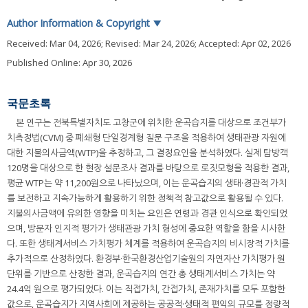
Author Information & Copyright
▼
Received:
Mar 04, 2026
; Revised:
Mar 24, 2026
; Accepted:
Apr 02, 2026
Published Online: Apr 30, 2026
국문초록
본 연구는 전북특별자치도 고창군에 위치한 운곡습지를 대상으로 조건부가
치측정법(CVM) 중 폐쇄형 단일경계형 질문 구조을 적용하여 생태관광 자원에
대한 지불의사금액(WTP)을 추정하고, 그 결정요인을 분석하였다. 실제 탐방객
120명을 대상으로 한 현장 설문조사 결과를 바탕으로 로짓모형을 적용한 결과,
평균 WTP는 약 11,200원으로 나타났으며, 이는 운곡습지의 생태·경관적 가치
를 보전하고 지속가능하게 활용하기 위한 정책적 참고값으로 활용될 수 있다.
지불의사금액에 유의한 영향을 미치는 요인은 연령과 경관 인식으로 확인되었
으며, 방문자 인지적 평가가 생태관광 가치 형성에 중요한 역할을 함을 시사한
다. 또한 생태계서비스 가치평가 체계를 적용하여 운곡습지의 비시장적 가치를
추가적으로 산정하였다. 환경부·한국환경산업기술원의 자연자산 가치평가 원
단위를 기반으로 산정한 결과, 운곡습지의 연간 총 생태계서비스 가치는 약
24.4억 원으로 평가되었다. 이는 직접가치, 간접가치, 존재가치를 모두 포함한
값으로, 운곡습지가 지역사회에 제공하는 공공적·생태적 편익의 규모를 정량적