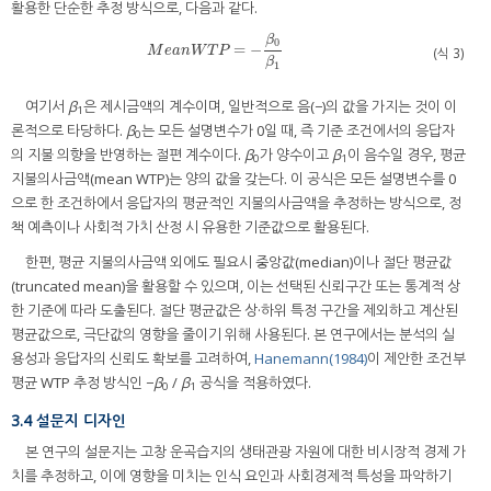
활용한 단순한 추정 방식으로, 다음과 같다.
β
0
=
−
M
e
a
n
W
T
P
=
−
β
0
β
1
(식 3)
M
e
a
n
W
T
P
β
1
여기서
β
은 제시금액의 계수이며, 일반적으로 음(−)의 값을 가지는 것이 이
1
론적으로 타당하다.
β
는 모든 설명변수가 0일 때, 즉 기준 조건에서의 응답자
0
의 지불 의향을 반영하는 절편 계수이다.
β
가 양수이고
β
이 음수일 경우, 평균
0
1
지불의사금액(mean WTP)는 양의 값을 갖는다. 이 공식은 모든 설명변수를 0
으로 한 조건하에서 응답자의 평균적인 지불의사금액을 추정하는 방식으로, 정
책 예측이나 사회적 가치 산정 시 유용한 기준값으로 활용된다.
한편, 평균 지불의사금액 외에도 필요시 중앙값(median)이나 절단 평균값
(truncated mean)을 활용할 수 있으며, 이는 선택된 신뢰구간 또는 통계적 상
한 기준에 따라 도출된다. 절단 평균값은 상·하위 특정 구간을 제외하고 계산된
평균값으로, 극단값의 영향을 줄이기 위해 사용된다. 본 연구에서는 분석의 실
용성과 응답자의 신뢰도 확보를 고려하여,
Hanemann(1984)
이 제안한 조건부
평균 WTP 추정 방식인 −
β
/
β
공식을 적용하였다.
0
1
3.4 설문지 디자인
본 연구의 설문지는 고창 운곡습지의 생태관광 자원에 대한 비시장적 경제 가
치를 추정하고, 이에 영향을 미치는 인식 요인과 사회경제적 특성을 파악하기