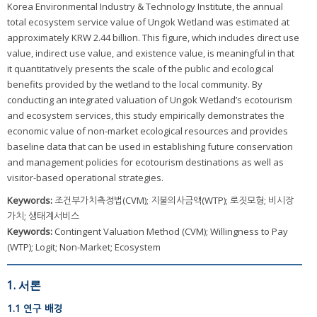
Korea Environmental Industry & Technology Institute, the annual
total ecosystem service value of Ungok Wetland was estimated at
approximately KRW 2.44 billion. This figure, which includes direct use
value, indirect use value, and existence value, is meaningful in that
it quantitatively presents the scale of the public and ecological
benefits provided by the wetland to the local community. By
conducting an integrated valuation of Ungok Wetland’s ecotourism
and ecosystem services, this study empirically demonstrates the
economic value of non-market ecological resources and provides
baseline data that can be used in establishing future conservation
and management policies for ecotourism destinations as well as
visitor-based operational strategies.
Keywords:
조건부가치측정법(CVM); 지불의사금액(WTP); 로짓모형; 비시장
가치; 생태계서비스
Keywords:
Contingent Valuation Method (CVM); Willingness to Pay
(WTP); Logit; Non-Market; Ecosystem
1. 서론
1.1 연구 배경