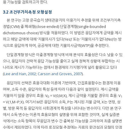
용 가능성을 검토하고자 한다.
3.2 조건부가치측정 모형설정
본 연구는 고창 운곡습지 생태관광지의 이용가치 추정을 위해 조건부가치측
정법(CVM) 중 폐쇄형(close-ended) 단일경계형(single-bounded
dichotomous choice) 방식을 적용하였다. 이 방법은 응답자에게 금액을 제시
하고 해당 금액에 대해 ‘지불의사가 있다(Yes)’ 또는 ‘지불의사가 없다(No)’는 방
식으로 응답하게 하여, 공공재에 대한 지불의사금액(WTP)을 추정한다.
단일경계형 방식은 이중경계형 방식에 비해 분석의 효율성은 다소 낮을 수 있
으나, 응답자의 전략적 응답 가능성을 줄이고 실제 정책적 상황에 부합하는 시
나리오 제시가 가능하다는 점에서 환경재의 가치평가에 널리 활용되고 있다
(
Lee and Han, 2002
;
Carson and Groves, 2007
).
응답자의 선택은 효용극대화 이론에 기반하며, 간접효용함수는 환경재 이용
여부, 소득 수준, 응답자의 특성 등에 따라 다음과 같이 설정된다. 제시 금액을
지불하지 않을 경우의 효용: V
​ = V(0,M;X), 제시 금액을 지불할 경우의 효용: V
0
1
= V(1,M−P;X). 여기서 M은 응답자의 소득, P는 제시된 지불 금액, X는 연령, 성
별, 방문 목적 등 응답자의 사회경제적 특성을 나타내는 변수이다. 다만 본 연구
에서 소득 변수는 이론적 효용모형의 설명을 위해 포함한 것이며, 실제 실증분
석에서는 소득 항목의 무응답과 변수 간 중복성 가능성을 고려하여 최종 설명변
수에서 제외하였다. 이에 따라 로짓모형 추정에는 자료의 완전성과 모형의 안정