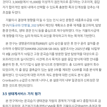
것이다. 3,000원에서 15,000원 이상까지 점진적으로 증가하는 구조이며, 응답
자가 합리적인 범위 내에서 선택할 수 있도록 충분한 폭과 단계성을 갖추는 데
초점을 두었다.
지불의사 결정에 영향을 미칠 수 있는 인식 요인 문항은 세종호수공원 사례
연구(
이동규와 안병철, 2021
)에서 제안된 계획요소 분류 체계를 참고하여, 탐방
환경 만족도, 생태 경관 인식 등을 중심으로 재구성하였다. 이는 지불의사금액
에 영향을 미치는 심리적·태도적 요인을 파악하고자 하는 목적에 기반한다.
본 연구는 생명윤리위원회(IRB)의 심의·승인을 받은 후 연구 윤리 절차를 준
수하여 수행되었다(WKIRB-202508-SB-063). 설문조사는 2025년 8월 10일부
터 8월 20일까지 10일간 고창 운곡습지를 방문한 일반 탐방객을 대상으로 온·
오프라인으로 실시되었다. 사전에 조사 목적과 설문 응답 방식에 대한 안내를
충분히 한 후, 자기기입식 설문 방식으로 진행하였다. 총 123부의 설문이 회수
되었으며, 이 중 응답 결측값이 있는 설문 3부를 제외한 120부를 최종 분석에 활
용하였다. 인식요인에 대한 리커트 척도 문항에 대한 신뢰도 분석 결과
Cronbach’s
α
값은 0.781로 나타나, 본 설문지의 내부 일관성과 신뢰성은 양
호한 것으로 판단되었다.
3.5 생태계서비스 가치 평가
본 연구에서는 운곡습지 생태관광 자원의 경제적 가치를 보다 종합적으로 검
토하기 위하여, 조건부가치측정법(CVM)을 통한 지불의사금액(WTP) 추정과 함