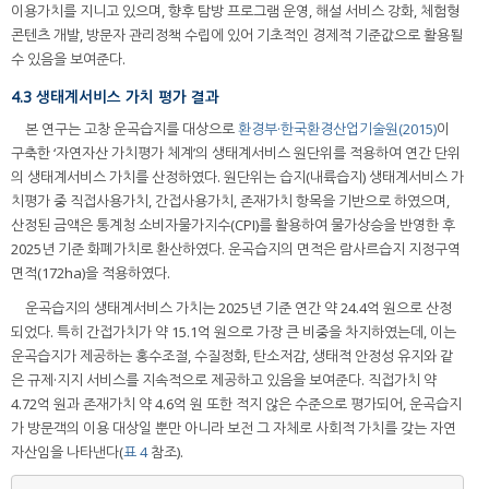
이용가치를 지니고 있으며, 향후 탐방 프로그램 운영, 해설 서비스 강화, 체험형
콘텐츠 개발, 방문자 관리정책 수립에 있어 기초적인 경제적 기준값으로 활용될
수 있음을 보여준다.
4.3 생태계서비스 가치 평가 결과
본 연구는 고창 운곡습지를 대상으로
환경부·한국환경산업기술원(2015)
이
구축한 ‘자연자산 가치평가 체계’의 생태계서비스 원단위를 적용하여 연간 단위
의 생태계서비스 가치를 산정하였다. 원단위는 습지(내륙습지) 생태계서비스 가
치평가 중 직접사용가치, 간접사용가치, 존재가치 항목을 기반으로 하였으며,
산정된 금액은 통계청 소비자물가지수(CPI)를 활용하여 물가상승을 반영한 후
2025년 기준 화폐가치로 환산하였다. 운곡습지의 면적은 람사르습지 지정구역
면적(172ha)을 적용하였다.
운곡습지의 생태계서비스 가치는 2025년 기준 연간 약 24.4억 원으로 산정
되었다. 특히 간접가치가 약 15.1억 원으로 가장 큰 비중을 차지하였는데, 이는
운곡습지가 제공하는 홍수조절, 수질정화, 탄소저감, 생태적 안정성 유지와 같
은 규제·지지 서비스를 지속적으로 제공하고 있음을 보여준다. 직접가치 약
4.72억 원과 존재가치 약 4.6억 원 또한 적지 않은 수준으로 평가되어, 운곡습지
가 방문객의 이용 대상일 뿐만 아니라 보전 그 자체로 사회적 가치를 갖는 자연
자산임을 나타낸다(
표 4
참조).