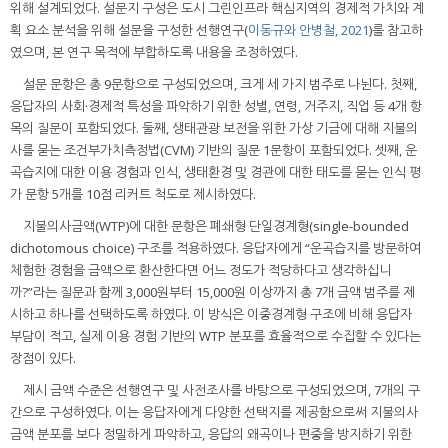
위해 설계되었다. 설문지 구성은 도시 그린인프라 핵심지역의 경제적 가치와 계
획 요소 분석을 위해 설문을 구성한 선행연구(
이동규와 안병철, 2021
)를 참고하
였으며, 본 연구 목적에 부합하도록 내용을 조정하였다.
설문 문항은 총 9문항으로 구성되었으며, 크게 세 가지 범주로 나뉜다. 첫째,
응답자의 사회·경제적 특성을 파악하기 위한 성별, 연령, 거주지, 직업 등 4개 항
목의 질문이 포함되었다. 둘째, 생태관광 보전을 위한 가상 기금에 대해 지불의
사를 묻는 조건부가치측정법(CVM) 기반의 질문 1문항이 포함되었다. 셋째, 운
곡습지에 대한 이용 경험과 인식, 생태환경 및 경관에 대한 태도를 묻는 인식 평
가 문항 5개를 10점 리커트 척도로 제시하였다.
지불의사금액(WTP)에 대한 문항은 폐쇄형 단일경계형(single-bounded
dichotomous choice) 구조를 적용하였다. 응답자에게 “운곡습지를 방문하여
체험한 경험을 금액으로 환산한다면 어느 정도가 적당하다고 생각하십니
까?”라는 질문과 함께 3,000원부터 15,000원 이상까지 총 7개 금액 범주를 제
시하고 하나를 선택하도록 하였다. 이 방식은 이중경계형 구조에 비해 응답자
부담이 적고, 실제 이용 경험 기반의 WTP 분포를 효율적으로 수집할 수 있다는
장점이 있다.
제시 금액 수준은 선행연구 및 사전조사를 바탕으로 구성되었으며, 7개의 구
간으로 구성하였다. 이는 응답자에게 다양한 선택지를 제공함으로써 지불의사
금액 분포를 보다 정밀하게 파악하고, 응답의 왜곡이나 편중을 방지하기 위한