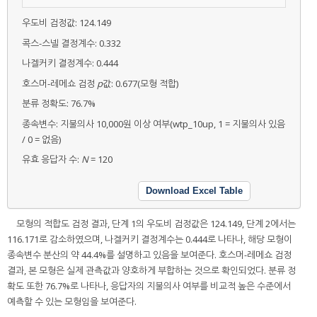
우도비 검정값: 124.149
콕스-스넬 결정계수: 0.332
나겔커키 결정계수: 0.444
호스머-레메쇼 검정
p
값: 0.677(모형 적합)
분류 정확도: 76.7%
종속변수: 지불의사 10,000원 이상 여부(wtp_10up, 1 = 지불의사 있음
/ 0 = 없음)
유효 응답자 수:
N
= 120
Download Excel Table
모형의 적합도 검정 결과, 단계 1의 우도비 검정값은 124.149, 단계 2에서는
116.171로 감소하였으며, 나겔커키 결정계수는 0.444로 나타나, 해당 모형이
종속변수 분산의 약 44.4%를 설명하고 있음을 보여준다. 호스머-레메쇼 검정
결과, 본 모형은 실제 관측값과 양호하게 부합하는 것으로 확인되었다. 분류 정
확도 또한 76.7%로 나타나, 응답자의 지불의사 여부를 비교적 높은 수준에서
예측할 수 있는 모형임을 보여준다.