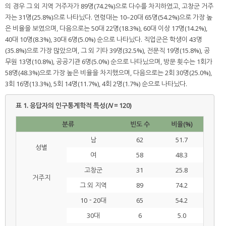
의 경우 그 외 지역 거주자가 89명(74.2%)으로 다수를 차지하였고, 고창군 거주
자는 31명(25.8%)으로 나타났다. 연령대는 10–20대 65명(54.2%)으로 가장 높
은 비율을 보였으며, 다음으로는 50대 22명(18.3%), 60대 이상 17명(14.2%),
40대 10명(8.3%), 30대 6명(5.0%) 순으로 나타났다. 직업군은 학생이 43명
(35.8%)으로 가장 많았으며, 그 외 기타 39명(32.5%), 전문직 19명(15.8%), 공
무원 13명(10.8%), 공공기관 6명(5.0%) 순으로 나타났으며, 방문 횟수는 1회가
58명(48.3%)으로 가장 높은 비율을 차지했으며, 다음으로는 2회 30명(25.0%),
3회 16명(13.3%), 5회 14명(11.7%), 4회 2명(1.7%) 순으로 나타났다.
표 1.
응답자의 인구통계학적 특성(
N
= 120)
분류
빈도 수
비율(%)
남
62
51.7
성별
여
58
48.3
고창군
31
25.8
거주지
그 외 지역
89
74.2
10－20대
65
54.2
30대
6
5.0