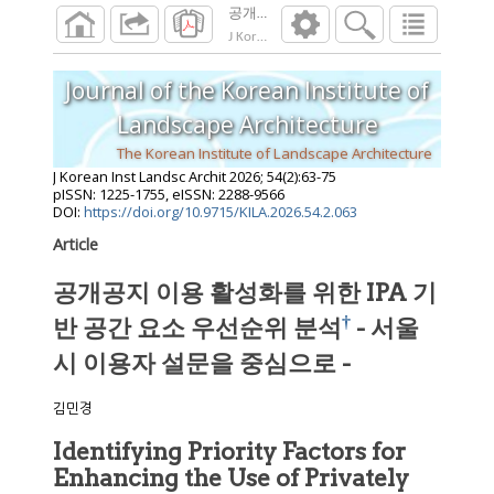
공개공지 이용 활성화를 위한 IPA 기반 공간
J Korean Inst Landsc Archit
2026
;
54
(
2
):
63
-
7
Journal of the Korean Institute of
Landscape Architecture
The Korean Institute of Landscape Architecture
J Korean Inst Landsc Archit
2026
;
54
(
2
):
63
-
75
pISSN: 1225-1755, eISSN: 2288-9566
DOI:
https://doi.org/10.9715/KILA.2026.54.2.063
Article
공개공지 이용 활성화를 위한 IPA 기
†
반 공간 요소 우선순위 분석
- 서울
시 이용자 설문을 중심으로 -
김민경
Identifying Priority Factors for
Enhancing the Use of Privately