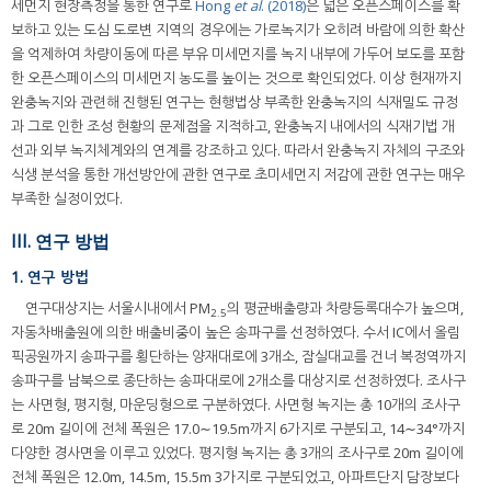
세먼지 현장측정을 통한 연구로
Hong
et al
. (2018)
은 넓은 오픈스페이스를 확
보하고 있는 도심 도로변 지역의 경우에는 가로녹지가 오히려 바람에 의한 확산
을 억제하여 차량이동에 따른 부유 미세먼지를 녹지 내부에 가두어 보도를 포함
한 오픈스페이스의 미세먼지 농도를 높이는 것으로 확인되었다. 이상 현재까지
완충녹지와 관련해 진행된 연구는 현행법상 부족한 완충녹지의 식재밀도 규정
과 그로 인한 조성 현황의 문제점을 지적하고, 완충녹지 내에서의 식재기법 개
선과 외부 녹지체계와의 연계를 강조하고 있다. 따라서 완충녹지 자체의 구조와
식생 분석을 통한 개선방안에 관한 연구로 초미세먼지 저감에 관한 연구는 매우
부족한 실정이었다.
III. 연구 방법
1. 연구 방법
연구대상지는 서울시내에서 PM
의 평균배출량과 차량등록대수가 높으며,
2.5
자동차배출원에 의한 배출비중이 높은 송파구를 선정하였다. 수서 IC에서 올림
픽공원까지 송파구를 횡단하는 양재대로에 3개소, 잠실대교를 건너 복정역까지
송파구를 남북으로 종단하는 송파대로에 2개소를 대상지로 선정하였다. 조사구
는 사면형, 평지형, 마운딩형으로 구분하였다. 사면형 녹지는 총 10개의 조사구
로 20m 길이에 전체 폭원은 17.0∼19.5m까지 6가지로 구분되고, 14∼34°까지
다양한 경사면을 이루고 있었다. 평지형 녹지는 총 3개의 조사구로 20m 길이에
전체 폭원은 12.0m, 14.5m, 15.5m 3가지로 구분되었고, 아파트단지 담장보다