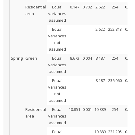
Residential
Equal
0.147
0.702
2.622
254
0.009
area
variances
assumed
Equal
2.622
252.813
0.009
variances
not
assumed
Spring
Green
Equal
8.673
0.004
8.187
254
0.000
variances
assumed
Equal
8.187
236.060
0.000
variances
not
assumed
Residential
Equal
10.851
0.001
10.889
254
0.000
area
variances
assumed
Equal
10.889
231.205
0.000