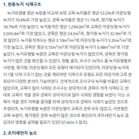
1. 완충녹지 식재구조
녹지유형별 평균 녹량을 비교해 보면 교목 녹피율은 평균 53.2%로 마운딩형
녹지가 70.6%로 가장 높았고, 관목 녹피율은 평균 11.1%로, 평지형 녹지가
3
18.7%로 가장 높았다. 녹지용적은 평균 1,294.0m
로 교목은 마운딩형 녹지가
3
3
3
3,030.4m
로 가장 많았고, 관목은 평균 24.5m
로, 평지형 녹지가 32.9m
로 가
3
2
3
2
장 많았다. 녹지용적계수는 평균 3.10m
/m
로 마운딩형 녹지가 5.35m
/m
로
3
2
3
2
가장 높았고, 관목은 평균 0.15m
/m
로 마운딩형 녹지가 0.48m
/m
로 가장
높았다. 녹지유형별 녹량은 교목은 마운딩형 녹지가 많았으며, 관목은 평지형
녹지가 많은 것을 확인할 수 있었다. 현황 결과, 조사구 16개소 중 녹지유형별로
사면형, 평지형, 마운딩형의 모든 유형이 배치되어 있었으며, 마운딩형 녹지에
서 1열 식재 구조가 없는 것을 제외하면 식재구조 유형도 모든 대상지에 고루 분
포되어 다양한 분석이 가능하였다. 전체적으로 조사구내 녹피율 비중은 교목이
많았으며, 교목이 많이 식재된 조사구는 상대적으로 관목이 적게 식재되고, 반
대로 교목이 적을 경우 관목이 상대적으로 많이 식재된 경향을 보였다. 이는 교
목이 적을 경우 피복율 증대를 위해 상대적으로 관목의 식재가 높았던 것으로
추정되며, 녹지유형별 녹량은 마운딩형이 교목과 관목 모두 많았고, 사면형은
교목 녹량이, 평지형은 관목 녹량이 많은 것으로 확인되어 초미세먼지 농도 증
감과의 영향을 살펴볼 필요가 있었다(
Table 3
참조).
2. 초미세먼지 농도