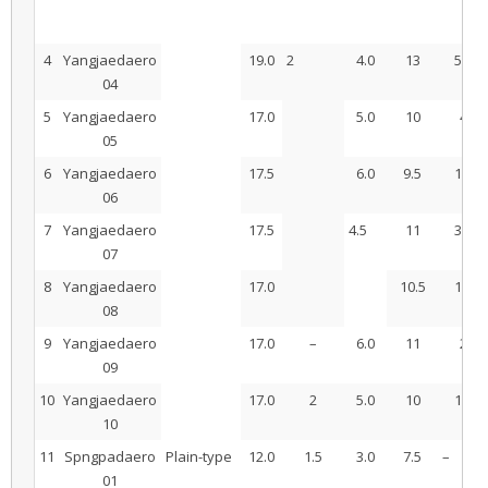
4
Yangjaedaero
19.0
2
4.0
13
5.8
04
5
Yangjaedaero
17.0
5.0
10
4
05
6
Yangjaedaero
17.5
6.0
9.5
1.8
06
7
Yangjaedaero
17.5
4.5
11
3.2
07
8
Yangjaedaero
17.0
10.5
1.8
08
9
Yangjaedaero
17.0
–
6.0
11
2
09
10
Yangjaedaero
17.0
2
5.0
10
1.8
10
11
Spngpadaero
Plain-type
12.0
1.5
3.0
7.5
–
01