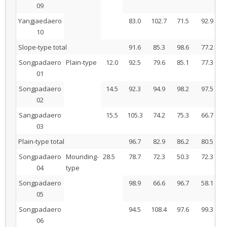
09
Yangjaedaero
83.0
102.7
71.5
92.9
10
Slope-type total
91.6
85.3
98.6
77.2
Songpadaero
Plain-type
12.0
92.5
79.6
85.1
77.3
01
Songpadaero
14.5
92.3
94.9
98.2
97.5
02
Sangpadaero
15.5
105.3
74.2
75.3
66.7
03
Plain-type total
96.7
82.9
86.2
80.5
Songpadaero
Mounding-
28.5
78.7
72.3
50.3
72.3
04
type
Songpadaero
98.9
66.6
96.7
58.1
05
Songpadaero
94.5
108.4
97.6
99.3
06