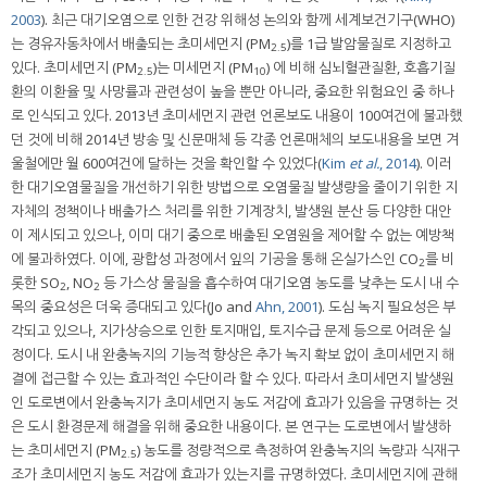
2003
). 최근 대기오염으로 인한 건강 위해성 논의와 함께 세계보건기구(WHO)
는 경유자동차에서 배출되는 초미세먼지 (PM
)를 1급 발암물질로 지정하고
2.5
있다. 초미세먼지 (PM
)는 미세먼지 (PM
) 에 비해 심뇌혈관질환, 호흡기질
2.5
10
환의 이환율 및 사망률과 관련성이 높을 뿐만 아니라, 중요한 위험요인 중 하나
로 인식되고 있다. 2013년 초미세먼지 관련 언론보도 내용이 100여건에 불과했
던 것에 비해 2014년 방송 및 신문매체 등 각종 언론매체의 보도내용을 보면 겨
울철에만 월 600여건에 달하는 것을 확인할 수 있었다(
Kim
et al.
, 2014
). 이러
한 대기오염물질을 개선하기 위한 방법으로 오염물질 발생량을 줄이기 위한 지
자체의 정책이나 배출가스 처리를 위한 기계장치, 발생원 분산 등 다양한 대안
이 제시되고 있으나, 이미 대기 중으로 배출된 오염원을 제어할 수 없는 예방책
에 불과하였다. 이에, 광합성 과정에서 잎의 기공을 통해 온실가스인 CO
를 비
2
롯한 SO
, NO
등 가스상 물질을 흡수하여 대기오염 농도를 낮추는 도시 내 수
2
2
목의 중요성은 더욱 증대되고 있다(Jo and
Ahn, 2001
). 도심 녹지 필요성은 부
각되고 있으나, 지가상승으로 인한 토지매입, 토지수급 문제 등으로 어려운 실
정이다. 도시 내 완충녹지의 기능적 향상은 추가 녹지 확보 없이 초미세먼지 해
결에 접근할 수 있는 효과적인 수단이라 할 수 있다. 따라서 초미세먼지 발생원
인 도로변에서 완충녹지가 초미세먼지 농도 저감에 효과가 있음을 규명하는 것
은 도시 환경문제 해결을 위해 중요한 내용이다. 본 연구는 도로변에서 발생하
는 초미세먼지 (PM
) 농도를 정량적으로 측정하여 완충녹지의 녹량과 식재구
2.5
조가 초미세먼지 농도 저감에 효과가 있는지를 규명하였다. 초미세먼지에 관해