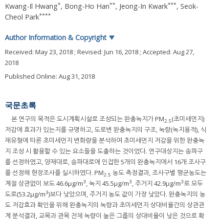
*
**
***
Kwang-Il Hwang
,
Bong-Ho Han
,
Jeong-In Kwark
,
Seok-
****
Cheol Park
Author Information & Copyright
▼
Received:
May 23, 2018
; Revised:
Jun 16, 2018
; Accepted:
Aug 27,
2018
Published Online: Aug 31, 2018
국문초록
본 연구의 목적은 도시계획시설로 조성되는 완충녹지가 PM
(초미세먼지)
2.5
저감에 효과가 있는지를 규명하고, 도로변 완충녹지의 구조, 녹량(녹지용적), 식
재유형에 따른 초미세먼지 변화량을 분석하여 초미세먼지 저감을 위한 완충녹
지 조성 시 활용할 수 있는 요소들을 도출하는 것이었다. 연구대상지는 송파구
를 선정하였고, 양재대로, 송파대로에 인접한 5개의 완충녹지에서 16개 조사구
를 선정해 현장조사를 실시하였다. PM
농도 측정결과, 조사구별 평균농도는
2.5
3
3
3
계절 상관없이 보도 46.6µg/m
, 녹지 45.5µg/m
, 주거지 42.9µg/m
로 모두
3
도로(53.2µg/m
)보다 낮았으며, 주거지 농도 값이 가장 낮았다. 완충녹지의 농
도 저감효과 확인을 위해 완충녹지의 녹량과 초미세먼지 상대비율간의 상관관
계 분석결과, 교목과 관목 전체 녹량이 높은 그룹의 상대비율이 낮은 것으로 확