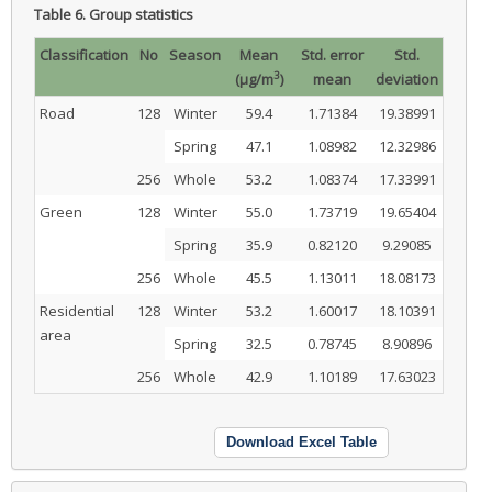
Table 6.
Group statistics
Classification
No
Season
Mean
Std. error
Std.
3
(µg/m
)
mean
deviation
Road
128
Winter
59.4
1.71384
19.38991
Spring
47.1
1.08982
12.32986
256
Whole
53.2
1.08374
17.33991
Green
128
Winter
55.0
1.73719
19.65404
Spring
35.9
0.82120
9.29085
256
Whole
45.5
1.13011
18.08173
Residential
128
Winter
53.2
1.60017
18.10391
area
Spring
32.5
0.78745
8.90896
256
Whole
42.9
1.10189
17.63023
Download Excel Table