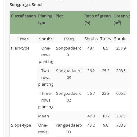
Songpa-gu, Seoul
Classification
Planing
Plot
Ratio of green
Green volu
3
type
(%)
(m
)
Shrubs
Trees
Shrubs
wh
Trees
Shrubs
Trees
Plain-type
One-
Songpadaero
48.1
8.5
257.9
9
rows
01
panting
Two-
Songpadaero
36.2
25.3
298.5
51
rows
03
planting
Three-
Songpadaero
56.7
22.3
606.2
37
rows
02
planting
Mean
47.0
18.7
387.5
32
Slope-type
One-
Yangjaedaero
43.2
9.8
788.3
22
rows
03