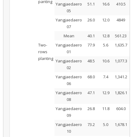
panting
Yangjaedaero
51.1
16.6
410.5
26
05
Yangjaedaero
26.0
12.0
4849
77
07
Mean
40.1
12.8
561.23
42
Two-
Yangjaedaero
77.9
5.6
1,635.7
7
rows
01
planting
Yangjaedaero
48.5
10.6
1,077.3
19
02
Yangjaedaero
68.0
7.4
1,341.2
7
06
Yangjaedaero
47.1
12.9
1,826.1
23
08
Yangjaedaero
26.8
11.8
604.0
22
09
Yangjaedaero
73.2
5.0
1,678.1
6
10