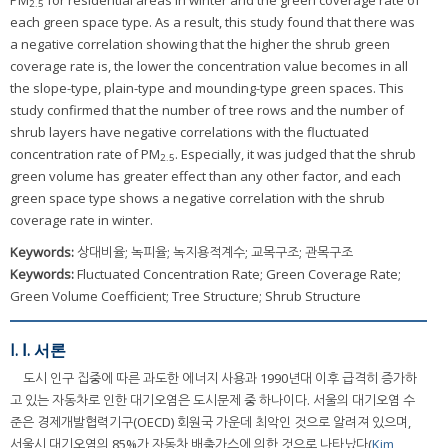
PM
for residential areas in winter and the green coverage rate of
2.5
each green space type. As a result, this study found that there was
a negative correlation showing that the higher the shrub green
coverage rate is, the lower the concentration value becomes in all
the slope-type, plain-type and mounding-type green spaces. This
study confirmed that the number of tree rows and the number of
shrub layers have negative correlations with the fluctuated
concentration rate of PM
. Especially, it was judged that the shrub
2.5
green volume has greater effect than any other factor, and each
green space type shows a negative correlation with the shrub
coverage rate in winter.
Keywords:
상대비율; 녹피율; 녹지용적계수; 교목구조; 관목구조
Keywords:
Fluctuated Concentration Rate; Green Coverage Rate;
Green Volume Coefficient; Tree Structure; Shrub Structure
I. Ⅰ. 서론
도시 인구 집중에 따른 과도한 에너지 사용과 1990년대 이후 급격히 증가하
고 있는 자동차로 인한 대기오염은 도시문제 중 하나이다. 서울의 대기오염 수
준은 경제개발협력기구(OECD) 회원국 가운데 최악인 것으로 알려져 있으며,
서울시 대기오염의 85%가 자동차 배출가스에 의한 것으로 나타났다(
Kim,