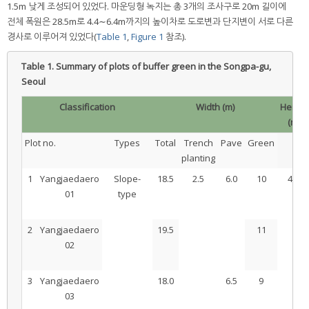
1.5m 낮게 조성되어 있었다. 마운딩형 녹지는 총 3개의 조사구로 20m 길이에
전체 폭원은 28.5m로 4.4∼6.4m까지의 높이차로 도로변과 단지변이 서로 다른
경사로 이루어져 있었다(
Table 1
,
Figure 1
참조).
Table 1.
Summary of plots of buffer green in the Songpa-gu,
Seoul
Classification
Width (m)
Height
(m)
Plot no.
Types
Total
Trench
Pave
Green
planting
1
Yangjaedaero
Slope-
18.5
2.5
6.0
10
4.4
01
type
2
Yangjaedaero
19.5
11
02
3
Yangjaedaero
18.0
6.5
9
03