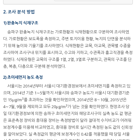
2. 조사 분석 방법
1) 완충녹지 식재구조
송파구 완충녹지 식재구조는 가로현황과 식재현황으로 구분하여 조사하였
다. 가로현황은 보도폭을 측정하고, 주변 토지이용 현황, 녹지의 단면을 분석하
기 위해 높이와 기울기를 조사하였다. 식재현황은 교목, 아교목, 관목별 수종을
조사하여 조사구내 위치를 표시하고, 수고와 지하고, 수관폭과 흉고직경을 측정
하였다. 식재유형은 교목의 구조를 1열, 2열, 3열로 구분하고, 관목의 구조를 단
층, 복층, 다층으로 구분해 분석하였다.
2) 초미세먼지 농도 측정
서울시는 2014년부터 서울시 대기환경정보에서 초미세먼지를 측정하고 있
으며, 2014년 기준 1∼5월까지 서울시와 송파구 농도가 서울시 대기환경기준
3
인 15µg/m
를 초과하는 것을 확인하였으며, 2014년은 8～10월, 2015년은
3
4∼7월, 9월을 제외하고 모두 20µg/m
가 넘는 것을 확인하였다. 현장조사 당
일 대기환경정보에 의한 송파구 초미세먼지와 해당조사구의 실측 농도 값 평균
은 표준측정 장비와 휴대용 장비는 측정방법이 달라 절대적 수치비교가 어려워
보정계수를 이용해 비교하였고, 휴대용 장비로 실시간 측정된 농도 값의 신뢰성
을 알아보았다. 실 측정값의 평균에 보정계수인 0.42를 적용했을 때 당일 서울