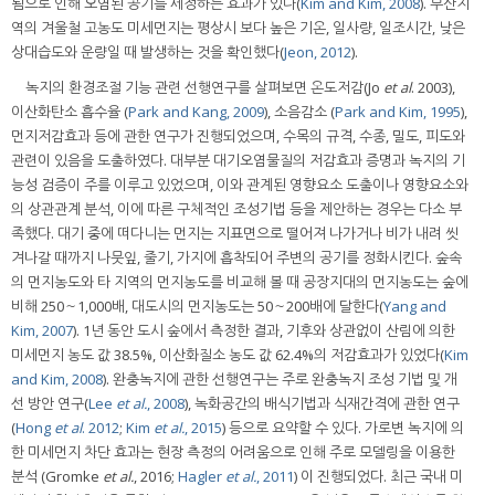
됨으로 인해 오염된 공기를 세정하는 효과가 있다(
Kim and Kim, 2008
). 부산지
역의 겨울철 고농도 미세먼지는 평상시 보다 높은 기온, 일사량, 일조시간, 낮은
상대습도와 운량일 때 발생하는 것을 확인했다(
Jeon, 2012
).
녹지의 환경조절 기능 관련 선행연구를 살펴보면 온도저감(Jo
et al
. 2003),
이산화탄소 흡수율 (
Park and Kang, 2009
), 소음감소 (
Park and Kim, 1995
),
먼지저감효과 등에 관한 연구가 진행되었으며, 수목의 규격, 수종, 밀도, 피도와
관련이 있음을 도출하였다. 대부분 대기오염물질의 저감효과 증명과 녹지의 기
능성 검증이 주를 이루고 있었으며, 이와 관계된 영향요소 도출이나 영향요소와
의 상관관계 분석, 이에 따른 구체적인 조성기법 등을 제안하는 경우는 다소 부
족했다. 대기 중에 떠다니는 먼지는 지표면으로 떨어져 나가거나 비가 내려 씻
겨나갈 때까지 나뭇잎, 줄기, 가지에 흡착되어 주변의 공기를 정화시킨다. 숲속
의 먼지농도와 타 지역의 먼지농도를 비교해 볼 때 공장지대의 먼지농도는 숲에
비해 250～1,000배, 대도시의 먼지농도는 50～200배에 달한다(
Yang and
Kim, 2007
). 1년 동안 도시 숲에서 측정한 결과, 기후와 상관없이 산림에 의한
미세먼지 농도 값 38.5%, 이산화질소 농도 값 62.4%의 저감효과가 있었다(
Kim
and Kim, 2008
). 완충녹지에 관한 선행연구는 주로 완충녹지 조성 기법 및 개
선 방안 연구(
Lee
et al.
, 2008
), 녹화공간의 배식기법과 식재간격에 관한 연구
(
Hong
et al
. 2012
;
Kim
et al.
, 2015
) 등으로 요약할 수 있다. 가로변 녹지에 의
한 미세먼지 차단 효과는 현장 측정의 어려움으로 인해 주로 모델링을 이용한
분석 (Gromke
et al.
, 2016;
Hagler
et al.
, 2011
) 이 진행되었다. 최근 국내 미