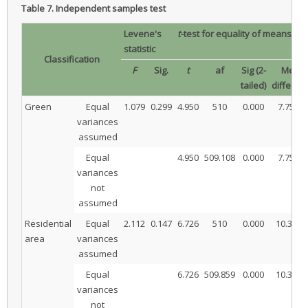
Table 7.
Independent samples test
Levene's
t
-test for equality of means
statistic
Classification
F
Sig.
t
af
Sig (2-
Mean
tailed)
differen
Green
Equal
1.079
0.299
4.950
510
0.000
7.7500
variances
assumed
Equal
4.950
509.108
0.000
7.7500
variances
not
assumed
Residential
Equal
2.112
0.147
6.726
510
0.000
10.3945
area
variances
assumed
Equal
6.726
509.859
0.000
10.3945
variances
not