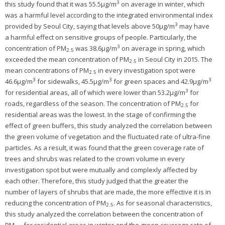
3
this study found that it was 55.5µg/m
on average in winter, which
was a harmful level according to the integrated environmental index
3
provided by Seoul City, saying that levels above 50µg/m
may have
a harmful effect on sensitive groups of people. Particularly, the
3
concentration of PM
was 38.6µg/m
on average in spring, which
2.5
exceeded the mean concentration of PM
in Seoul City in 2015. The
2.5
mean concentrations of PM
in every investigation spot were
2.5
3
3
3
46.6µg/m
for sidewalks, 45.5µg/m
for green spaces and 42.9µg/m
3
for residential areas, all of which were lower than 53.2µg/m
for
roads, regardless of the season. The concentration of PM
for
2.5
residential areas was the lowest. In the stage of confirming the
effect of green buffers, this study analyzed the correlation between
the green volume of vegetation and the fluctuated rate of ultra-fine
particles. As a result, it was found that the green coverage rate of
trees and shrubs was related to the crown volume in every
investigation spot but were mutually and complexly affected by
each other. Therefore, this study judged that the greater the
number of layers of shrubs that are made, the more effective it is in
reducing the concentration of PM
. As for seasonal characteristics,
2.5
this study analyzed the correlation between the concentration of