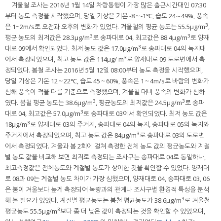
겨울철 조사는 2016년 1월 14일 차량통행이 가장 많은 출근시간대인 07:30
부터 농도 측정을 시작했으며, 당일 기상은 기온 -8～-1℃, 습도 24∼49%, 풍속
3
은 1~2m/s로 오전과 오후의 변화가 있었다. 겨울철의 평균 농도는 55.5µg/m
,
3
3
평균 농도의 최저값은 28.3µg/m
로 송파대로 04, 최고값은 88.4µg/m
로 양재
3
대로 09에서 확인되었다. 최저 농도 값은 17.0µg/m
로 송파대로 04의 녹지대
3
에서 측정되었으며, 최고 농도 값은 114µg/ m
로 양재대로 09 도로변에서 측
정되었다. 봄철 조사는 2016년 5월 12일 08:00부터 농도 측정을 시작했으며,
당일 기상은 기온 12～22℃, 습도 45～60%, 풍속은 1～4m/s로 바람의 변화가
심해 풍속이 적을 때를 기준으로 측정했으며, 겨울철 대비 풍속의 변화가 심하
3
3
였다. 봄철 평균 농도는 38.6µg/m
, 평균농도의 최저값은 24.5µg/m
로 송파
3
대로 04, 최고값은 57.0µg/m
로 송파대로 03에서 확인되었다. 최저 농도 값은
3
18µg/m
로 양재대로 03의 주거지, 송파대로 04의 녹지, 송파대로 05의 녹지와
3
주거지에서 측정되었으며, 최고 농도 값은 84µg/m
로 송파대로 03의 도로변
에서 측정되었다. 겨울과 봄 2회에 걸쳐 측정한 전체 농도 값의 평균농도와 계절
별 농도 값을 비교해 보면 최저로 측정되는 조사구는 송파대로 04로 동일하나,
최고측정값은 전체농도와 계절별 농도가 상이한 것을 확인할 수 있었다. 양재대
로 08과 09는 계절별 농도 차이가 가장 심했으며, 양재대로 04, 송파대로 03, 06
은 봄이 겨울보다 높게 측정되어 녹량과의 관계나 조사구별 환경적 특성을 분석
3
해 볼 필요가 있었다. 계절별 평균농도는 봄철 평균농도가 38.6µg/m
로 겨울철
3
평균농도 55.5µg/m
보다 좀 더 낮은 값이 측정되는 것을 확인할 수 있었으며,