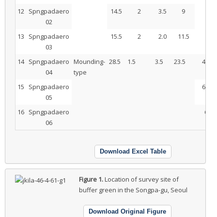
12
Spngpadaero
14.5
2
3.5
9
02
13
Spngpadaero
15.5
2
2.0
11.5
03
14
Spngpadaero
Mounding-
28.5
1.5
3.5
23.5
4.4
04
type
15
Spngpadaero
6.4
05
16
Spngpadaero
6
06
Download Excel Table
Figure 1.
Location of survey site of
buffer green in the Songpa-gu, Seoul
Download Original Figure