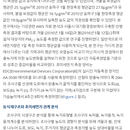
시 측정망 값과 유사하게 나타나는 것을 확인할 수 있었으며, 겨울철 보정값의
3
3
평균은 25.1µg/m
로 2015년 송파구 1월 현장측정 평균값인 27.0µg/m
과 유
3
사하며, 봄철 보정값의 평균은 16.1µg/m
로 2015년 송파구 5월 현장측정 평균
3
값인 19.0µg/m
와 유사하여 실측한 농도 값의 적정성을 확인할 수 있었다. 본
연구에서는 기상관련 AWS 자료 분석과 서울시 대기환경정보에서 구축한 선행
측정 결과를 바탕으로 겨울 (2016년 1월 14일)과 봄(2016년 5월 12일) 2회에
걸쳐 대상지의 PM
농도를 측정한 값으로 연구를 진행하였다. 일반적으로 미
2.5
세먼지량은 1일 측정 자료의 평균값을 사용하게 되는데, 본 연구는 거시적 관점
에서 다루는 다른 지역과의 평균적인 오염농도 비교가 아닌 미시적 관점에서 완
충녹지에 의한 농도변화를 살펴보기 위한 것으로 실시간 자동측정법을 기준으
로 상호간 증감비율을 비교하였다. 초미세먼지 측정 장비는
EDC(Environmental Devices Corporation)社의 실시간 자동측정 장치인
AA-3500 에어로졸 모니터를 사용해 측정하였다. 선형의 완충녹지마다 폭 20m
의 조사구를 선정해 도로에서 완충녹지 끝까지를 횡단하는 방식으로 도로(a),
보도(b), 녹지 (c), 주거지 (d-녹지가 없는 지역) 4지점으로 구분해 각 지점마다
가슴높이에서 4초간 8회씩 측정하였다(
Figure 2
참조).
3) 식재구조와 초미세먼지 관계 분석
조사구의 식생구조 분석을 통해 녹지유형별 조사구의 녹피율, 녹지용적, 녹지
용적계수를 분석하였다. 조사구별 농도의 경향치 분석을 위해 겨울과 봄, 전체
로 나누어 도로, 보도, 녹지, 주거지의 평균값과 측정지별 농도 상대비율을 비교