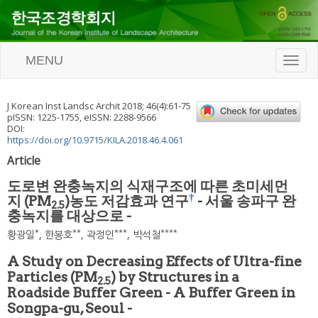
MENU
T
o
g
g
J Korean Inst Landsc Archit
2018
;
46
(
4
):
61
-
75
l
pISSN: 1225-1755, eISSN: 2288-9566
e
DOI:
n
https://doi.org/10.9715/KILA.2018.46.4.061
a
Article
v
i
도로변 완충녹지의 식재구조에 따른 초미세먼
g
†
지 (PM
)농도 저감효과 연구
- 서울 송파구 완
a
2.5
충녹지를 대상으로 -
t
i
*
**
***
****
황광일
,
한봉호
,
곽정인
,
박석철
o
n
A Study on Decreasing Effects of Ultra-fine
Particles (PM
) by Structures in a
2.5
Roadside Buffer Green - A Buffer Green in
Songpa-gu, Seoul -