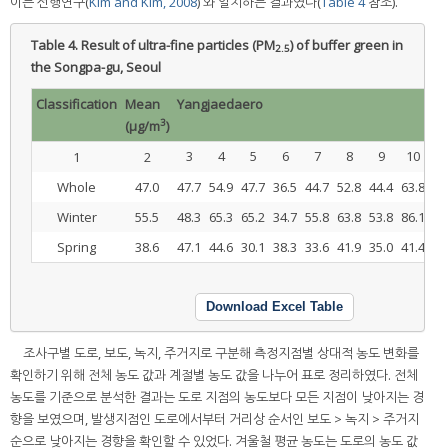
이는 선행연구(
Kim and Kim, 2008
) 와 일치하는 결과였다(
Table 4
참조).
Table 4.
Result of ultra-fine particles (PM
) of buffer green in
2.5
the Songpa-gu, Seoul
Classification
Mean
Yangjaedaero
3
(µg/m
)
3
4
5
6
7
8
9
10
1
2
Whole
47.0
47.7
54.9
47.7
36.5
44.7
52.8
44.4
63.8
59
Winter
55.5
48.3
65.3
65.2
34.7
55.8
63.8
53.8
86.1
88
Spring
38.6
47.1
44.6
30.1
38.3
33.6
41.9
35.0
41.4
29
Download Excel Table
조사구별 도로, 보도, 녹지, 주거지로 구분해 측정지점별 상대적 농도 변화를
확인하기 위해 전체 농도 값과 계절별 농도 값을 나누어 표로 정리하였다. 전체
농도를 기준으로 분석한 결과는 도로 지점의 농도보다 모든 지점이 낮아지는 경
향을 보였으며, 발생지점인 도로에서부터 거리상 순서인 보도 > 녹지 > 주거지
순으로 낮아지는 경향을 확인할 수 있었다. 겨울철 평균 농도는 도로의 농도 값