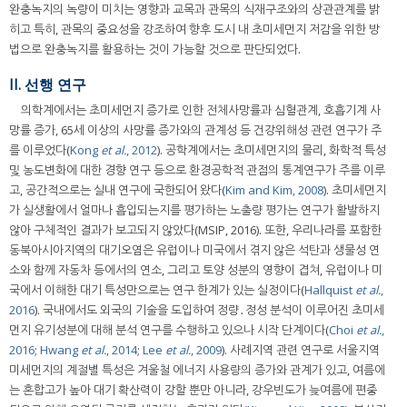
완충녹지의 녹량이 미치는 영향과 교목과 관목의 식재구조와의 상관관계를 밝
히고 특히, 관목의 중요성을 강조하여 향후 도시 내 초미세먼지 저감을 위한 방
법으로 완충녹지를 활용하는 것이 가능할 것으로 판단되었다.
II. 선행 연구
의학계에서는 초미세먼지 증가로 인한 전체사망률과 심혈관계, 호흡기계 사
망률 증가, 65세 이상의 사망률 증가와의 관계성 등 건강위해성 관련 연구가 주
를 이루었다(
Kong
et al.
, 2012
). 공학계에서는 초미세먼지의 물리, 화학적 특성
및 농도변화에 대한 경향 연구 등으로 환경공학적 관점의 통계연구가 주를 이루
고, 공간적으로는 실내 연구에 국한되어 왔다(
Kim and Kim, 2008
). 초미세먼지
가 실생활에서 얼마나 흡입되는지를 평가하는 노출량 평가는 연구가 활발하지
않아 구체적인 결과가 보고되지 않았다(MSIP, 2016). 또한, 우리나라를 포함한
동북아시아지역의 대기오염은 유럽이나 미국에서 겪지 않은 석탄과 생물성 연
소와 함께 자동차 등에서의 연소, 그리고 토양 성분의 영향이 겹쳐, 유럽이나 미
국에서 이해한 대기 특성만으로는 연구 한계가 있는 실정이다(
Hallquist
et al.
,
2016
). 국내에서도 외국의 기술을 도입하여 정량․정성 분석이 이루어진 초미세
먼지 유기성분에 대해 분석 연구를 수행하고 있으나 시작 단계이다(
Choi
et al.
,
2016
;
Hwang
et al.
, 2014
;
Lee
et al.
, 2009
). 사례지역 관련 연구로 서울지역
미세먼지의 계절별 특성은 겨울철 에너지 사용량의 증가와 관계가 있고, 여름에
는 혼합고가 높아 대기 확산력이 강할 뿐만 아니라, 강우빈도가 늦여름에 편중