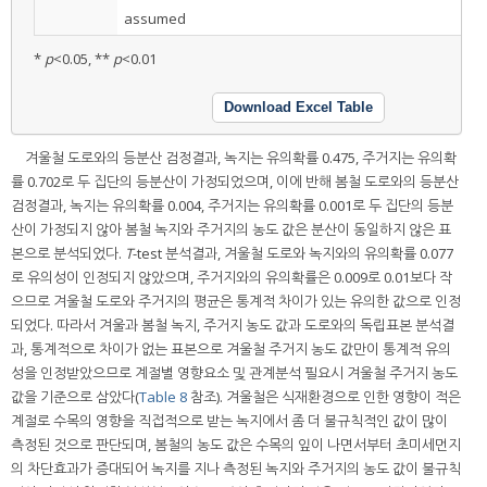
assumed
*
p
<0.05, **
p
<0.01
Download Excel Table
겨울철 도로와의 등분산 검정결과, 녹지는 유의확률 0.475, 주거지는 유의확
률 0.702로 두 집단의 등분산이 가정되었으며, 이에 반해 봄철 도로와의 등분산
검정결과, 녹지는 유의확률 0.004, 주거지는 유의확률 0.001로 두 집단의 등분
산이 가정되지 않아 봄철 녹지와 주거지의 농도 값은 분산이 동일하지 않은 표
본으로 분석되었다.
T
-test 분석결과, 겨울철 도로와 녹지와의 유의확률 0.077
로 유의성이 인정되지 않았으며, 주거지와의 유의확률은 0.009로 0.01보다 작
으므로 겨울철 도로와 주거지의 평균은 통계적 차이가 있는 유의한 값으로 인정
되었다. 따라서 겨울과 봄철 녹지, 주거지 농도 값과 도로와의 독립표본 분석결
과, 통계적으로 차이가 없는 표본으로 겨울철 주거지 농도 값만이 통계적 유의
성을 인정받았으므로 계절별 영향요소 및 관계분석 필요시 겨울철 주거지 농도
값을 기준으로 삼았다(
Table 8
참조). 겨울철은 식재환경으로 인한 영향이 적은
계절로 수목의 영향을 직접적으로 받는 녹지에서 좀 더 불규칙적인 값이 많이
측정된 것으로 판단되며, 봄철의 농도 값은 수목의 잎이 나면서부터 초미세먼지
의 차단효과가 증대되어 녹지를 지나 측정된 녹지와 주거지의 농도 값이 불규칙