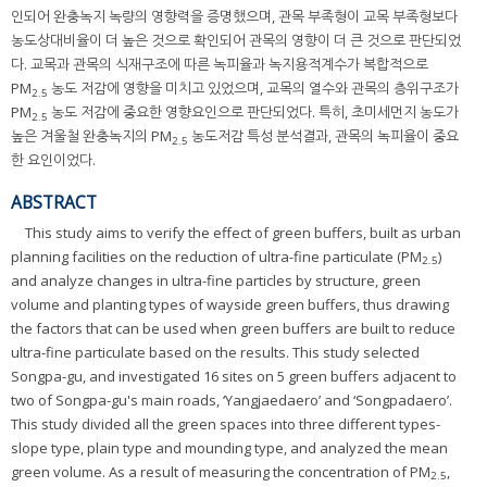
인되어 완충녹지 녹량의 영향력을 증명했으며, 관목 부족형이 교목 부족형보다
농도상대비율이 더 높은 것으로 확인되어 관목의 영향이 더 큰 것으로 판단되었
다. 교목과 관목의 식재구조에 따른 녹피율과 녹지용적계수가 복합적으로
PM
농도 저감에 영향을 미치고 있었으며, 교목의 열수와 관목의 층위구조가
2.5
PM
농도 저감에 중요한 영향요인으로 판단되었다. 특히, 초미세먼지 농도가
2.5
높은 겨울철 완충녹지의 PM
농도저감 특성 분석결과, 관목의 녹피율이 중요
2.5
한 요인이었다.
ABSTRACT
This study aims to verify the effect of green buffers, built as urban
planning facilities on the reduction of ultra-fine particulate (PM
)
2.5
and analyze changes in ultra-fine particles by structure, green
volume and planting types of wayside green buffers, thus drawing
the factors that can be used when green buffers are built to reduce
ultra-fine particulate based on the results. This study selected
Songpa-gu, and investigated 16 sites on 5 green buffers adjacent to
two of Songpa-gu's main roads, ‘Yangjaedaero’ and ‘Songpadaero’.
This study divided all the green spaces into three different types-
slope type, plain type and mounding type, and analyzed the mean
green volume. As a result of measuring the concentration of PM
,
2.5