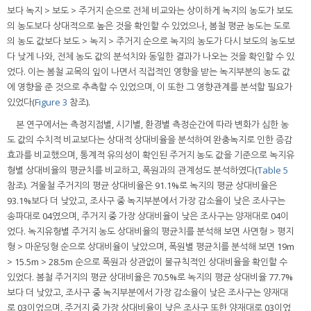
보다 녹지 > 보도 > 주거지 순으로 전체 비교와는 상이하게 녹지의 농도가 보도
의 농도보다 상대적으로 높은 것을 확인할 수 있었으나, 봄철 평균 농도는 도로
의 농도 값보다 보도 > 녹지 > 주거지 순으로 녹지의 농도가 다시 보도의 농도보
다 낮게 나와, 전체 농도 값의 분석치와 동일한 결과가 나오는 것을 확인할 수 있
었다. 이는 봄철 교목의 잎이 나면서 직접적인 영향을 받는 녹지부분의 농도 값
에 영향을 준 것으로 추측할 수 있었으며, 이 또한 그 영향관계를 분석할 필요가
있었다(
Figure 3
참조).
본 연구에서는 측정지점별, 시기별, 환경별 측정순간에 따라 변화가 심한 농
도 값의 수치적 비교보다는 상대적 상대비율을 분석하여 완충녹지로 인한 증감
효과를 비교했으며, 통계적 유의성이 확인된 주거지 농도 값을 기준으로 녹지유
형별 상대비율의 평균치를 비교하고, 폭원과의 관계성도 분석하였다(
Table 5
참조). 겨울철 주거지의 평균 상대비율은 91.1%로 녹지의 평균 상대비율은
93.1%보다 더 낮았고, 조사구 중 녹지부분에서 가장 감소율이 낮은 조사구는
송파대로 04였으며, 주거지 중 가장 상대비율이 낮은 조사구는 양재대로 04이
었다. 녹지유형별 주거지 농도 상대비율의 평균치를 분석해 보면 사면형 > 평지
형 > 마운딩형 순으로 상대비율이 낮았으며, 폭원별 평균치를 분석해 보면 19m
> 15.5m > 28.5m 순으로 폭원과 상관없이 불규칙적인 상대비율을 확인할 수
있었다. 봄철 주거지의 평균 상대비율은 70.5%로 녹지의 평균 상대비율 77.7%
보다 더 낮았고, 조사구 중 녹지부분에서 가장 감소율이 낮은 조사구는 양재대
로 03이었으며, 주거지 중 가장 상대비율이 낮은 조사구 또한 양재대로 03이었