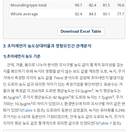
Mounding-type total
90.7
82.4
81.5
76.6
Whole average
92.4
84.3
93.1
77.7
Download Excel Table
3. 초미세먼지 농도상대비율과 영향요인간 관계분석
1) 초미세먼지 농도 기준
전체, 겨울, 봄으로 나누어 분석한 조사구별 농도 값이 통계적 유의성을 갖는
지를 확인하기 위해 녹지의 영향을 받지 않는 보도 값을 제외한 도로, 녹지, 주거
지에서 측정한 각각의 농도 값을
T
-test 분석으로 검정해 초미세먼지 발생지점
인 도로의 농도 값과 유의한 차이가 있는 측정지점을 확인하였다. 표본수는 겨
3
울과 봄 측정값 각 256개로 도로변 평균농도는 53.2µg/m
, 녹지 평균농도는
3
3
3
45.5µg/m
, 주거지 평균농도는 42.9µg/m
로 도로와 녹지는 7.7µg/m
, 주거
3
지와는 10.3µg/m
의 차이가 있었으나, 환경변수에 따라 조사구별 차이 값은 변
화가 있었다(
Table 6
참조). 도로와의 등분산 검정결과, 녹지는 유의확률 0.299,
주거지는 0.147로 등분산이 가정되었으며, 전체 농도 값의 도로와 녹지, 주거지
각각의 평균 농도 값은 통계적으로 유의한 값으로 인정되었다(
Table 7
참조).