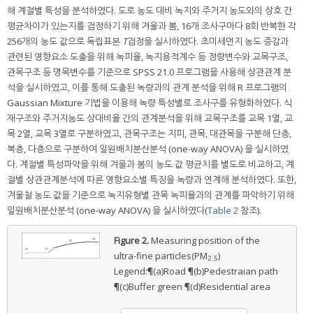
해 계절별 특성을 분석하였다. 도로 농도 대비 녹지와 주거지 농도와의 상호 간
평균차이가 있는지를 검정하기 위해 겨울과 봄, 16개 조사구마다 8회 반복한 각
256개의 농도 값으로 독립표본
T
검정을 실시하였다. 초미세먼지 농도 증감과
관련된 영향요소 도출을 위해 녹피율, 녹지용적계수 등 정량변수와 교목구조,
관목구조 등 명목변수를 기준으로 SPSS 21.0 프로그램을 사용해 상관관계 분
석을 실시하였고, 이를 통해 도출된 녹량과의 관계 분석을 위해 R 프로그램의
Gaussian Mixture 기법을 이용해 녹량 특성별로 조사구를 유형화하였다. 식
재구조와 주거지농도 상대비율 간의 관계분석을 위해 교목구조를 교목 1열, 교
목 2열, 교목 3열로 구분하였고, 관목구조는 지피, 관목, 대관목을 구분해 단층,
복층, 다층으로 구분하여 일원배치분산분석 (one-way ANOVA) 을 실시하였
다. 계절별 특성파악을 위해 겨울과 봄의 농도 값 평균치를 별도로 비교하고, 계
절별 상관관계분석에 따른 영향요소별 특징을 녹량과 연계해 분석하였다. 또한,
겨울철 농도 값을 기준으로 녹지유형별 관목 녹피율과의 관계를 파악하기 위해
일원배치분산분석 (one-way ANOVA) 을 실시하였다(
Table 2
참조).
Figure 2.
Measuring position of the
ultra-fine particles(PM
)
2.5
Legend:¶(a)Road ¶(b)Pedestraian path
¶(c)Buffer green ¶(d)Residential area