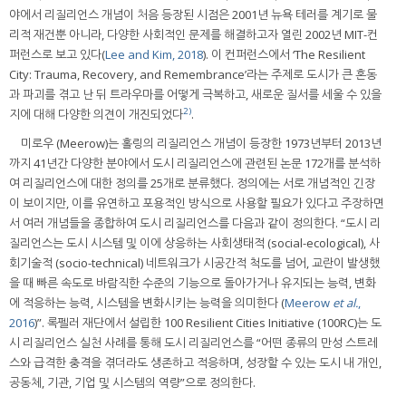
야에서 리질리언스 개념이 처음 등장된 시점은 2001년 뉴욕 테러를 계기로 물
리적 재건뿐 아니라, 다양한 사회적인 문제를 해결하고자 열린 2002년 MIT-컨
퍼런스로 보고 있다(
Lee and Kim, 2018
). 이 컨퍼런스에서 ‘The Resilient
City: Trauma, Recovery, and Remembrance’라는 주제로 도시가 큰 혼동
과 파괴를 겪고 난 뒤 트라우마를 어떻게 극복하고, 새로운 질서를 세울 수 있을
2)
지에 대해 다양한 의견이 개진되었다
.
미로우 (Meerow)는 홀링의 리질리언스 개념이 등장한 1973년부터 2013년
까지 41년간 다양한 분야에서 도시 리질리언스에 관련된 논문 172개를 분석하
여 리질리언스에 대한 정의를 25개로 분류했다. 정의에는 서로 개념적인 긴장
이 보이지만, 이를 유연하고 포용적인 방식으로 사용할 필요가 있다고 주장하면
서 여러 개념들을 종합하여 도시 리질리언스를 다음과 같이 정의한다. “도시 리
질리언스는 도시 시스템 및 이에 상응하는 사회생태적 (social-ecological), 사
회기술적 (socio-technical) 네트워크가 시공간적 척도를 넘어, 교란이 발생했
을 때 빠른 속도로 바람직한 수준의 기능으로 돌아가거나 유지되는 능력, 변화
에 적응하는 능력, 시스템을 변화시키는 능력을 의미한다 (
Meerow
et al.
,
2016
)”. 록펠러 재단에서 설립한 100 Resilient Cities Initiative (100RC)는 도
시 리질리언스 실천 사례를 통해 도시 리질리언스를 “어떤 종류의 만성 스트레
스와 급격한 충격을 겪더라도 생존하고 적응하며, 성장할 수 있는 도시 내 개인,
공동체, 기관, 기업 및 시스템의 역량”으로 정의한다.