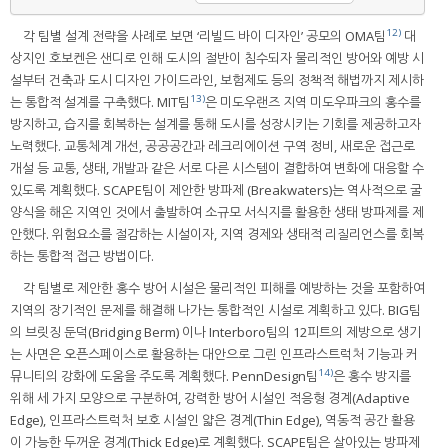
12)
각 팀별 설계 전략을 사례로 보면 ‘리빌드 바이 디자인’ 공모의 OMA팀
대
상지인 호보켄은 샌디로 인해 도시의 절반이 침수되자 물리적인 방어와 예방 시
설부터 건축과 도시 디자인 가이드라인, 보험제도 등의 정책적 해법까지 제시하
13)
는 통합적 설계를 구축했다. MIT팀
은 미도우랜즈 지역 미도우파크의 홍수를
방지하고, 습지를 회복하는 설계를 통해 도시를 성장시키는 기회를 제공하고자
노력했다. 교통체계 개선, 공공공간과 레크리에이션 구역 정비, 새로운 접근로
개설 등 교통, 생태, 개발과 같은 서로 다른 시스템이 결합하여 변화에 대응할 수
있도록 계획했다. SCAPE팀이 제안한 방파제 (Breakwaters)는 역사적으로 굴
양식을 해온 지역인 것에서 출발하여 소규모 서식지를 활용한 생태 방파제를 제
안했다. 위험요소를 절감하는 시설이자, 지역 경제와 생태적 리질리언스를 회복
하는 통합적 접근 방법이다.
각 팀별로 제안한 홍수 방어 시설은 물리적인 피해를 예방하는 것을 포함하여
지역의 장기적인 문제를 해결해 나가는 통합적인 시설로 계획하고 있다. BIG팀
의 브릿징 둔덕(Bridging Berm) 이나 Interboro팀의 12피트의 제방으로 생기
는 사면은 오픈스페이스로 활용하는 대안으로 그린 인프라스트럭처 기능과 커
14)
뮤니티의 강화에 도움을 주도록 계획했다. PennDesign팀
은 홍수 방지를
위해 세 가지 모양으로 구분하여, 강력한 방어 시설인 적응형 경계(Adaptive
Edge), 인프라스트럭처 보호 시설인 얇은 경계(Thin Edge), 역동적 공간 활용
이 가능한 두꺼운 경계(Thick Edge)로 계획했다. SCAPE팀은 살아있는 방파제