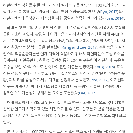
리질리언스 강화를 위한 전략과 도시 설계 연구를 바탕으로 100RC의 최근 도시
설계 사례를 통해 도시 리질리언스의 핵심 개념을 고찰한 연구(
Pyo, 2017
) 와
리질리언스의 운영관리 시스템을 대형 공원에 접목한 연구가 있다(
Lee, 2014
).
국내 선행 연구의 연구 방법을 살펴보면 주로 리질리언스의 개념에서 분석의
틀을 도출하고 있다. 강형철과 이창근은 도시재생사업의 진단을 위해 ARUP에
서 구분한 4개의 범주인 ‘리더쉽과 전략’, ‘삶의 질과 복지’, ‘경제와 사회’, ‘기반시
설과 환경’으로 분석의 틀을 설정했다(
Kang and Lee, 2017
). 송혜승은 리질리
언스의 적응순환이론을 실제 지역에 적용하기 위해서 리질리언스 구성 요소를
유지능력, 자원동원력, 효율성, 유연성 등의 20개로 구분하여 진단한 후 높은 빈
도수를 보인 6개의 요소로 압축하여 판단 기준을 설정했다(
Song, 2018
). 표희
진은 선행 연구에서 제시하고 있는 리질리언스의 핵심 개념인 ‘문턱’, ‘적응적 순
환’, ‘패나키’를 중심으로 세부 지표를 설정해서 분석했고(
Pyo, 2017
), 이지현의
연구는 이 중에서 ‘패나키’ 시스템을 서울의 대형 공원인 서울숲에 적용하여 리
질리언스의 가능성과 방해하는 요소를 도출했다(
Lee, 2014
).
현재 해외에서 논의되고 있는 리질리언스 연구 성과를 바탕으로 국내 상황에
접목한 연구가 시작되고 있는 시점으로 볼 수 있다. 연구는 개념을 적용한 진단
과 평가에서 점차 설계에 적용할 수 있는 가능성을 타진하는 방향으로 확대되고
있다.
본 연구에서는 100RC에서 실제 도시 리질리언스 설계 개념을 적용하기 위해