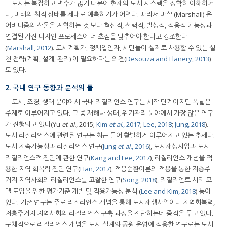
도시는 복잡하고 변수가 많기 때문에 현재의 도시 시스템을 정확히 이해하거
나, 미래의 최적 상태를 제대로 예측하기가 어렵다. 따라서 마샬 (Marshall) 은
어바니즘의 산물을 계획하는 것 보다 혁신적, 선택적, 발생적, 적응적 기능성과
연결된 가진 디자인 프로세스에 더 초점을 맞추어야 한다고 강조한다
(
Marshall, 2012
). 도시계획가, 정책입안자, 시민들이 실제로 사용할 수 있는 실
천 전략(계획, 설계, 관리) 이 필요하다는 의견(
Desouza and Flanery, 2013
)
도 있다.
2. 국내 연구 동향과 분석의 틀
도시, 조경, 생태 분야에서 국내 리질리언스 연구는 시작 단계이지만 폭넓은
주제로 이루어지고 있다. 그 중 재해나 생태, 위기관리 분야에서 가장 많은 연구
가 진행되고 있다(Yu
et al.
, 2015;
Kim
et al.
, 2017
;
Lee, 2018
;
Jung, 2018
).
도시 리질리언스에 관련된 연구는 최근 들어 활발하게 이루어지고 있는 추세다.
도시 지속가능성과 리질리언스 연구(
Jung
et al.
, 2016
), 도시재생사업과 도시
리질리언스적 진단에 관한 연구(
Kang and Lee, 2017
), 리질리언스 개념을 적
용한 지역 회복력 진단 연구(
Han, 2017
), 적응순환이론의 적용을 통한 저층주
거지 지역사회의 리질리언스를 고찰한 연구(
Song, 2018
), 리질리언트 시티 모
델 도입을 위한 평가기준 개발 및 적용가능성 분석 (
Lee and Kim, 2018
) 등이
있다. 기존 연구는 주로 리질리언스 개념을 통해 도시재생사업이나 지역회복력,
저층주거지 지역사회의 리질리언스 구축 과정을 진단하는데 중점을 두고 있다.
구체적으로 리질리언스 개념을 도시 설계와 공원 운영에 적용한 연구로는 도시