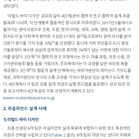
성되었다.
‘리빌드 바이 디자인’ 공모와 같이 4단계(준비-협력적 연구-협력적 설계-최종
발표)로 나뉘며, 각 단계별로 협동적인 방식으로 이루어졌다. 2017년 5월에서 8
월까지는 준비과정으로 건축, 조경, 엔지니어링, 재무, 교육, 생태, 참여 설계, 사
회지도자 등 다학제적 분야로 구성된 51개의 참가팀으로부터 참여 의사를 받아
6)
전문가 평가를 거쳐 최종 10팀
을 선정했다. 동시에 지역 주민들과 도시 행정
가들로부터 해수면 상승에 잠재적으로 취약한 74개가 넘는 지역에 대한 아이디
7)
어를 받았다. 2단계
의 협력적 연구 과정에서는 연구, 대중 포럼, 의견 수렴, 연
구자문위원회 활동 등을 거쳤으며, 주최측에서는 이 과정을 담은 브리핑 북을
8)
제공했다. 3단계
의 협동적 설계 단계에서는 재무자문단의 파이낸스 가이드를
제공, 과학자문단의 연구와 소통 과정을 거쳐서 현실성 있는 설계가 되도록 했
다. 4단계에서 각 팀은 최종 설계 개념과 실행 로드맵을 발표했다. 공모 팀은 최
종 보고서에서 4단계 공모 이후 과정까지 계획하고 있다
(
www.resilientbayarea.org
).
2. 리질리언스 설계 사례
1) 리빌드 바이 디자인
최종 선정된 6개 팀은 리질리언트 설계 목표에 부합하기 위한 장소 특정적인
과정과 전략을 수립하고 있다(
Table 2
참조). 6개 팀의 대상지는 샌디의 피해로