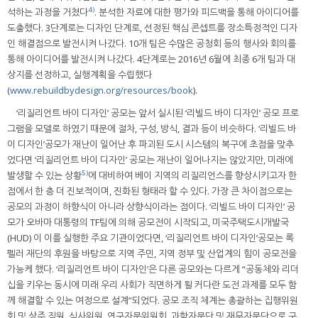
4)
석하는 과정을 거쳤다
. 분석한 자료에 대한 평가와 피드백을 통해 아이디어를
도출했다. 3단계로는 디자인 단계로, 선정된 핵심 콘셉트를 장소특정적인 디자
인 해결점으로 발전시켜 나갔다. 10개 팀은 수많은 공청회 등의 행사와 회의를
통해 아이디어를 발전시켜 나갔다. 4단계로는 2016년 6월에 최종 6개 팀과 대
상지를 선정하고, 실행계획을 수립했다
(
www.rebuildbydesign.org/resources/book
).
‘리질리언트 바이 디자인’ 공모는 앞서 실시된 ‘리빌드 바이 디자인’ 공모 프로
그램을 모델로 하였기 때문에 절차, 구성, 방식, 결과 등이 비슷하다. ‘리빌드 바
이 디자인’공모가 재난이 일어난 후 파괴된 도시 시스템의 복구에 초점을 맞추
었다면 ‘리질리언트 바이 디자인’ 공모는 재난이 일어나지는 않았지만, 미래에
5)
발생할 수 있는 상황
에 대비하여 베이 지역의 리질리언스를 향상시키고자 한
점에서 한 층 더 진보적이며, 진화된 형태라 할 수 있다. 가장 큰 차이점으로는
공모의 과정이 하향식이 아니라 상향식이라는 점이다. ‘리빌드 바이 디자인’ 공
모가 오바마 대통령의 TF팀에 의해 공모전이 시작되고, 미국주택도시개발국
(HUD) 이 이를 실행한 주요 기관이었다면, ‘리질리언트 바이 디자인’공모는 록
펠러 재단의 후원을 바탕으로 지역 주민, 지역 정부 및 산업계의 힘이 공모전을
가능케 했다. ‘리질리언트 바이 디자인’은 다른 공모와는 다르게 “공동체와 리더
십을 키우는 동시에 미래 우리 사회가 직면하게 될 커다란 도전 과제를 모두 함
께 해결할 수 있는 여정으로 설계”되었다. 공모 조직 체계는 총괄하는 집행위원
회 및 상주 직원, 심사위원, 연구자문위원회, 과학자문단 및 재무자문단으로 구