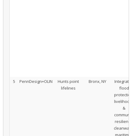
5
PennDesign+OLIN
Hunts point
Bronx, NY
Integrated
lifelines
flood
protection,
livelihoods
&
community
resilience,
cleanways,
maritime -