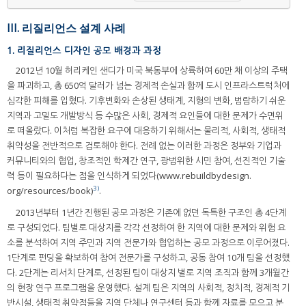
III. 리질리언스 설계 사례
1. 리질리언스 디자인 공모 배경과 과정
2012년 10월 허리케인 샌디가 미국 북동부에 상륙하여 60만 채 이상의 주택
을 파괴하고, 총 650억 달러가 넘는 경제적 손실과 함께 도시 인프라스트럭처에
심각한 피해를 입혔다. 기후변화와 손상된 생태계, 지형의 변화, 범람하기 쉬운
지역과 고밀도 개발방식 등 수많은 사회, 경제적 요인들에 대한 문제가 수면위
로 떠올랐다. 이처럼 복잡한 요구에 대응하기 위해서는 물리적, 사회적, 생태적
취약성을 전반적으로 검토해야 한다. 전례 없는 이러한 과정은 정부와 기업과
커뮤니티와의 협업, 창조적인 학제간 연구, 광범위한 시민 참여, 선진적인 기술
력 등이 필요하다는 점을 인식하게 되었다(www.rebuildbydesign.
3)
org/resources/book)
.
2013년부터 1년간 진행된 공모 과정은 기존에 없던 독특한 구조인 총 4단계
로 구성되었다. 팀별로 대상지를 각각 선정하여 한 지역에 대한 문제와 위험 요
소를 분석하여 지역 주민과 지역 전문가와 협업하는 공모 과정으로 이루어졌다.
1단계로 펀딩을 확보하여 참여 전문가를 구성하고, 공동 참여 10개 팀을 선정했
다. 2단계는 리서치 단계로, 선정된 팀이 대상지 별로 지역 조직과 함께 3개월간
의 현장 연구 프로그램을 운영했다. 설계 팀은 지역의 사회적, 정치적, 경제적 기
반시설, 생태적 취약점들을 지역 단체나 연구센터 등과 함께 자료를 모으고 분