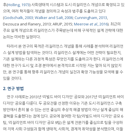
후(
Holling, 1973
) 사회생태적 시스템과 도시 리질리언스 개념으로 확장되고 있
으며, 여러 학자들이 개념을 정의하고 속성과 범주를 도출하고 있다
(
Godschalk, 2003
;
Walker and Salt, 2006
;
Cunningham, 2013
,
Dezouza and Flanery, 2013; ARUP, 2015;
Meerow
et al.
, 2016
). 최근의
주요 설계 개념으로 리질리언스가 주목받는데 비해 구체적인 설계 전략에 대한
논의는 미비한 실정이다.
따라서 본 연구의 목적은 리질리언스 개념을 통해 사례를 분석하여 리질리언
스 설계 방법을 탐색하는 것이다. 리질리언스 설계에는 어떤 전략이 필요한지,
기존 설계와는 다른 과정적 특성은 무엇인지를 도출하고자 한다. 리질리언스에
대한 연구가 도시 및 조경 분야에서 본격적으로 시작된 지는 얼마 되지 않았지
만, 본 연구를 통해 향후 리질리언스 개념의 실천과 확장 가능성을 모색해 볼 수
있을 것이다.
2. 연구 방법
연구 사례로는 2013년 ‘리빌드 바이 디자인’ 공모와 2017년 ‘리질리언트 바이
디자인’ 공모를 다룬다. 두 공모전을 선정한 이유는 기존 도시 리질리언스 구축
방안에서 흔히 볼 수 있는 선언 중심의 추상적 해결 방법이 아닌 설계 중심의 해
결책을 도출했다는 점에 있다. 공모에 참여한 각 팀(‘리빌드 바이 디자인’ 공모 6
팀, ‘리질리언트 바이 디자인’ 공모 9팀) 은 설계 전문가를 중심으로 팀을 구성하
여 지역 사회 구성원과 함께 생태적, 사회적, 경제적 취약성을 분석했으며, 이들