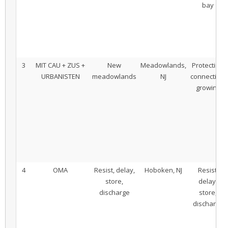
bay
3
MIT CAU + ZUS +
New
Meadowlands,
Protecting,
URBANISTEN
meadowlands
NJ
connecting,
growing
4
OMA
Resist, delay,
Hoboken, NJ
Resist,
store,
delay,
discharge
store,
discharge