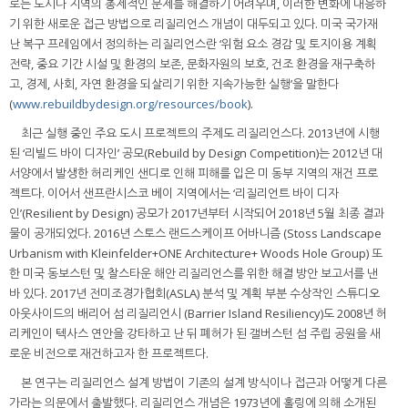
로는 도시나 지역의 총제적인 문제를 해결하기 어려우며, 이러한 변화에 대응하
기 위한 새로운 접근 방법으로 리질리언스 개념이 대두되고 있다. 미국 국가재
난 복구 프레임에서 정의하는 리질리언스란 ‘위험 요소 경감 및 토지이용 계획
전략, 중요 기간 시설 및 환경의 보존, 문화자원의 보호, 건조 환경을 재구축하
고, 경제, 사회, 자연 환경을 되살리기 위한 지속가능한 실행’을 말한다
(
www.rebuildbydesign.org/resources/book
).
최근 실행 중인 주요 도시 프로젝트의 주제도 리질리언스다. 2013년에 시행
된 ‘리빌드 바이 디자인’ 공모(Rebuild by Design Competition)는 2012년 대
서양에서 발생한 허리케인 샌디로 인해 피해를 입은 미 동부 지역의 재건 프로
젝트다. 이어서 샌프란시스코 베이 지역에서는 ‘리질리언트 바이 디자
인’(Resilient by Design) 공모가 2017년부터 시작되어 2018년 5월 최종 결과
물이 공개되었다. 2016년 스토스 랜드스케이프 어바니즘 (Stoss Landscape
Urbanism with Kleinfelder+ONE Architecture+ Woods Hole Group) 또
한 미국 동보스턴 및 찰스타운 해안 리질리언스를 위한 해결 방안 보고서를 낸
바 있다. 2017년 전미조경가협회(ASLA) 분석 및 계획 부분 수상작인 스튜디오
아웃사이드의 배리어 섬 리질리언시 (Barrier Island Resiliency)도 2008년 허
리케인이 텍사스 연안을 강타하고 난 뒤 폐허가 된 갤버스턴 섬 주립 공원을 새
로운 비전으로 재건하고자 한 프로젝트다.
본 연구는 리질리언스 설계 방법이 기존의 설계 방식이나 접근과 어떻게 다른
가라는 의문에서 출발했다. 리질리언스 개념은 1973년에 홀링에 의해 소개된