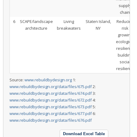
supply
chain
6
SCAPE/landscape
Living
Staten Island,
Reducing
architecture
breakwaters
NY
risk
growing
ecological
resiliency
building
social
resiliency
Source:
www.rebuildbydesign.org
1:
www.rebuildbydesign.org/data/files/675.pdf
2:
www.rebuildbydesign.org/data/files/674.pdf
3:
www.rebuildbydesign.org/data/files/672.pdf
4:
www.rebuildbydesign.org/data/files/673.pdf
5:
www.rebuildbydesign.org/data/files/677.pdf
6:
www.rebuildbydesign.org/data/files/676.pdf
Download Excel Table