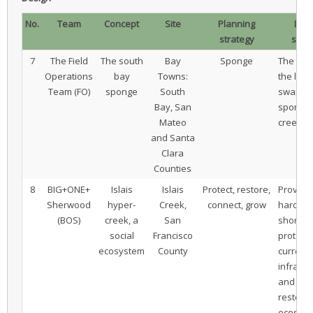
No.
Team
Concept
Site
Planning
Des
strategy
stra
7
The Field
The south
Bay
Sponge
The soil
Operations
bay
Towns:
the lan
Team (FO)
sponge
South
swap, t
Bay, San
sponge,
Mateo
creek
and Santa
Clara
Counties
8
BIG+ONE+
Islais
Islais
Protect, restore,
Providi
Sherwood
hyper-
Creek,
connect, grow
hard an
(BOS)
creek, a
San
shorelin
social
Francisco
protect
ecosystem
County
current
infrastr
and bus
restore
ecosyst