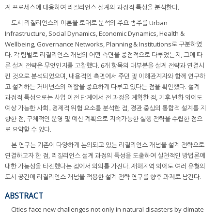
계 프로세스에 대응하여 리질리언스 설계의 과정적 특성을 분석한다.
도시 리질리언스의 이론을 토대로 분석의 주요 범주를 Urban
Infrastructure, Social Dynamics, Economic Dynamics, Health &
Wellbeing, Governance Networks, Planning & Institutions로 구분하였
다. 각 팀별로 리질리언스 개념의 어떤 측면을 중점적으로 다루었는지, 그에 따
른 설계 전략은 무엇인지를 고찰했다. 6개 항목의 대부분을 설계 전략과 연결시
킨 것으로 분석되었으며, 내용적인 측면에서 주민 및 이해관계자와 함께 연구하
고 설계하는 거버넌스의 역할을 중요하게 다루고 있다는 점을 확인했다. 설계
과정적 특성으로는 사업 이전 단계에서 전 과정을 계획한 점, 기후 변화 외에도
예상 가능한 사회․경제적 위험 요소를 분석한 점, 경관 중심의 통합적 설계를 지
향한 점, 구체적인 운영 및 예산 계획으로 지속가능한 실행 전략을 수립한 점으
로 요약할 수 있다.
본 연구는 기존에 다양하게 논의되고 있는 리질리언스 개념을 설계 전략으로
연결하고자 한 점, 리질리언스 설계 과정의 특성을 도출하여 실천적인 방법론에
대한 가능성을 타진했다는 점에서 의의를 가진다. 재해지역 외에도 여러 유형의
도시 공간에 리질리언스 개념을 적용한 설계 전략 연구를 향후 과제로 남긴다.
ABSTRACT
Cities face new challenges not only in natural disasters by climate