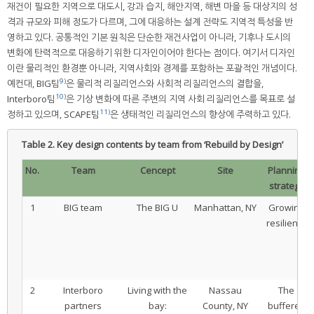
재건이 필요한 지역으로 대도시, 강과 습지, 해안지역, 해변 마을 등 대상지의 성
격과 규모와 피해 정도가 다르며, 그에 대응하는 설계 전략도 지역적 특성을 반
영하고 있다. 공통적인 기본 원칙은 단순한 재건사업이 아니라, 기후나 도시의
변화에 탄력적으로 대응하기 위한 디자인이어야 한다는 점이다. 여기서 디자인
이란 물리적인 환경뿐 아니라, 지역사회와 경제를 포함하는 포괄적인 개념이다.
9)
예컨대, BIG팀
은 물리적 리질리언스와 사회적 리질리언스의 결합을,
10)
Interboro팀
은 기상 변화에 따른 주변의 지역 사회 리질리언스를 목표로 설
11)
정하고 있으며, SCAPE팀
은 생태적인 리질리언스의 향상에 주력하고 있다.
Table 2.
Key design contents by team from ‘Rebuild by Design’
No.
Team
Cencept
Site
Planning
strategy
1
BIG team
The BIG U
Manhattan, NY
Growing
resiliency
2
Interboro
Living with the
Nassau
The
partners
bay:
County, NY
buffered