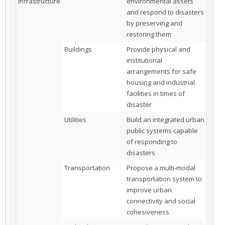
infrastructure
environmental assets
and respond to disasters
by preserving and
restoring them
Buildings
Provide physical and
institutional
arrangements for safe
housing and industrial
facilities in times of
disaster
Utilities
Build an integrated urban
public systems capable
of responding to
disasters
Transportation
Propose a multi-modal
transportation system to
improve urban
connectivity and social
cohesiveness