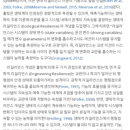
Systems)’이며, 이는 현대 리질리언스 이론의 기원으로 종종 언급(
Klein
et al.
,
2003
;
Folke, 2006
Meerow and Newell, 2015
;
Meerow
et al.
, 2016
)된다.
홀링은 생태계의 안정성은 정량적으로 측정될 수 있으며, 예측가능하다는 생태
학의 주류 이론에 의문을 품고 시스템 내에서 관계의 지속성을 결정하는 생태적
리질리언스 (Ecological Resilience) 의 개념을 도입했다. 그에 따르면 “리질리
언스는 시스템이 상태 변수 (state variables), 운전 변수 (driving variables)
및 매개 변수 (parameters) 의 변화를 흡수하고서도 여전히 시스템을 유지할
수 있는 능력을 측정하는 도구로 규정”된다. 즉, 리질리언스는 교란 이전의 시스
템을 구성하는 요소들 사이의 관계를 잃지 않은 채 변화와 교란을 흡수하는 시
스템의 능력을 측정하는 도구다(
Graugaard, 2012
).
리질리언스 개념은 홀링에 의해 두 가지 관점으로 발전되어 왔는데, 먼저 공
학적 리질리언스 (Engineering Resilience)는 교란이나 파괴가 일어난 뒤 평
형점의 안정 상태로 되돌아가려는 성격이다. 공학적 리질리언스는 평형점으로
복귀하는 속도를 중요하게 생각하며(
Pimm, 1991
), 기능의 효율성을 유지하고
시스템의 지속성과 예측 가능한 세계에 초점을 맞추어 원래 가지고 있던 성질을
바꾸려는 교란에 대해 저항하는 속성을 가진다(
Folke, 2006
). 반면, 생태적 리질
리언스 개념은 생태적 시스템이 계속해서 기능하는 능력이며, 생태적 시스템에
변화가 있더라도 원래 상태로 되돌아 갈 필요 없이 본질적 기능을 유지하고, 지
속할 수 있는 능력을 의미한다(
Holling, 1996
). 생태적 리질리언스에서 평형점
은 하나가 아니라 여러 개일 수 있으며, 시스템이 붕괴되지 않고 본질적인 기능,