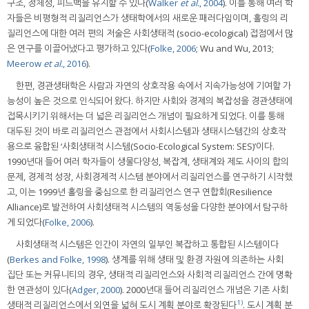
구조, 정체성, 피드백을 유지할 수 있다(
Walker
et al.
, 2004
). 이를 통해 여러 학
자들은 비평형적 리질리언스가 생태학에서의 새로운 패러다임이며, 홀링의 리
질리언스에 대한 여러 편의 저술은 사회생태적 (socio-ecological) 접점에서 많
은 연구를 이끌어냈다고 평가하고 있다(
Folke, 2006
; Wu and Wu, 2013;
Meerow
et al.
, 2016
).
한편, 경관생태학은 사람과 자연의 상호작용 속에서 지속가능성에 기여할 가
능성이 높은 것으로 인식되어 왔다. 하지만 사회와 경제의 복잡성을 경관생태에
접목시키기 위해서는 더 넓은 리질리언스 개념이 필요하게 되었다. 이를 통해
대두된 것이 바로 리질리언스 관점에서 사회시스템과 생태시스템간의 상호작
용으로 융합된 ‘사회생태적 시스템(Socio-Ecological System: SES)’이다.
1990년대 들어 여러 학자들이 생물다양성, 복잡계, 생태계와 제도 사이의 합의
문제, 경제적 성장, 사회경제적 시스템 분야에서 리질리언스를 연구하기 시작했
고, 이는 1999년 홀링을 중심으로 한 리질리언스 연구 연합회(Resilience
Alliance)로 발전하여 사회생태적 시스템의 역동성을 다양한 분야에서 탐구하
게 되었다(
Folke, 2006
).
사회생태적 시스템은 인간이 자연의 일부인 복잡하고 통합된 시스템이다
(
Berkes and Folke, 1998
). 생계를 위해 생태 및 환경 자원에 의존하는 사회
집단 또는 커뮤니티의 경우, 생태적 리질리언스와 사회적 리질리언스 간에 명확
한 연관성이 있다(
Adger, 2000
). 2000년대 들어 리질리언스 개념은 기존 사회
1)
생태적 리질리언스에서 외연을 넓혀 도시 계획 분야로 확장된다
. 도시 계획 분