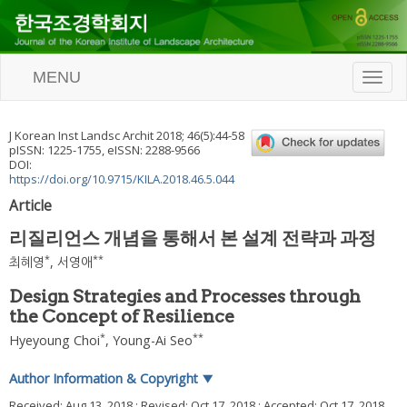
MENU
T
o
g
g
J Korean Inst Landsc Archit
2018
;
46
(
5
):
44
-
58
l
pISSN: 1225-1755, eISSN: 2288-9566
e
DOI:
n
https://doi.org/10.9715/KILA.2018.46.5.044
a
Article
v
i
리질리언스 개념을 통해서 본 설계 전략과 과정
g
a
*
**
최혜영
,
서영애
t
i
Design Strategies and Processes through
o
the Concept of Resilience
n
*
**
Hyeyoung Choi
,
Young-Ai Seo
Author Information & Copyright
▼
Received:
Aug 13, 2018
; Revised:
Oct 17, 2018
; Accepted:
Oct 17, 2018