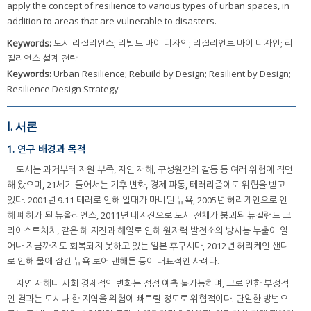
apply the concept of resilience to various types of urban spaces, in
addition to areas that are vulnerable to disasters.
Keywords:
도시 리질리언스; 리빌드 바이 디자인; 리질리언트 바이 디자인; 리
질리언스 설계 전략
Keywords:
Urban Resilience; Rebuild by Design; Resilient by Design;
Resilience Design Strategy
I. 서론
1. 연구 배경과 목적
도시는 과거부터 자원 부족, 자연 재해, 구성원간의 갈등 등 여러 위험에 직면
해 왔으며, 21세기 들어서는 기후 변화, 경제 파동, 테러리즘에도 위협을 받고
있다. 2001년 9.11 테러로 인해 일대가 마비된 뉴욕, 2005년 허리케인으로 인
해 폐허가 된 뉴올리언스, 2011년 대지진으로 도시 전체가 붕괴된 뉴질랜드 크
라이스트처치, 같은 해 지진과 해일로 인해 원자력 발전소의 방사능 누출이 일
어나 지금까지도 회복되지 못하고 있는 일본 후쿠시마, 2012년 허리케인 샌디
로 인해 물에 잠긴 뉴욕 로어 맨해튼 등이 대표적인 사례다.
자연 재해나 사회 경제적인 변화는 점점 예측 불가능하며, 그로 인한 부정적
인 결과는 도시나 한 지역을 위험에 빠트릴 정도로 위협적이다. 단일한 방법으