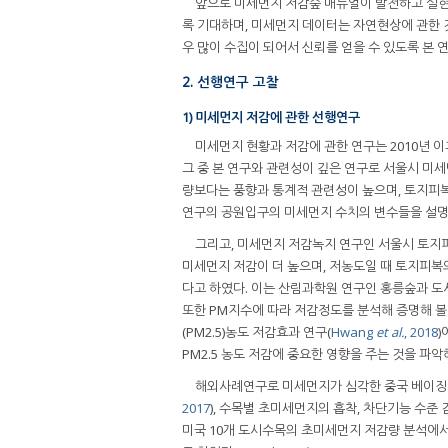
앞으로 미세먼지 저감숲 매뉴얼이 발전하고 실현
록 기대하며, 미세먼지 데이터는 자연현상에 관한 
우 많이 수집이 되어서 신뢰를 얻을 수 있도록 본 
2. 선행연구 고찰
1) 미세먼지 저감에 관한 선행연구
미세먼지 현황과 저감에 관한 연구는 2010년 
그 중 본 연구와 관련성이 깊은 연구로 서울시 미
량보다는 풍향과 통계적 관련성이 높으며, 토지피복
연구의 공원입구의 미세먼지 수치의 변수들을 설명
그리고, 미세먼지 저감녹지 연구인 서울시 토지
미세먼지 저감이 더 높으며, 저농도일 때 토지피복의
다고 하였다. 이는 산림과학원 연구인 홍릉숲과 도
또한 PM지수에 따라 저감정도를 분석해 증명해 
(PM2.5)농도 저감효과 연구(
Hwang
et al.
, 2018
)
PM2.5 농도 저감에 중요한 영향을 주는 것을 파악
해외사례연구로 미세먼지가 심각한 중국 베이징
2017
), 수목별 초미세먼지의 흡착, 차단기능 수준 
미국 10개 도시수목의 초미세먼지 저감량 분석에서