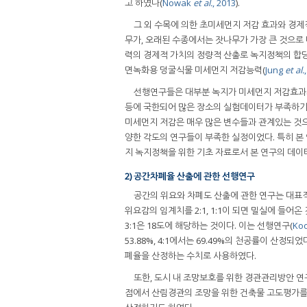
고 하였다(
Nowak
et al.
, 2013
).
그 외 수목에 의한 초미세먼지 저감 효과와 경제
무가, 오래된 수종에서는 잣나무가 가장 큰 것으로 나
력의 경제적 가치의 정량적 산출로 녹지정책의 합당
면녹화용 덩굴식물 미세먼지 저감능력(
Jung
et al.
선행연구들은 대부분 녹지가 미세먼지 저감효과가
등에 국한되어 많은 장소의 실험데이터가 부족하기도
미세먼지 저감은 매우 많은 변수들과 관계있는 것으로
양한 각도의 연구들이 부족한 실정이었다. 특히 본
지 녹지정책을 위한 기초 자료로서 본 연구의 데이
2) 공간차폐율 산출에 관한 선행연구
공간의 위요와 차폐도 산출에 관한 연구는 대표적으로
위요감의 임계치를 2:1, 1:1이 되면 밀실에 들어
3:1은 18도에 해당하는 것이다. 이는 선행연구(
Koo
53.88%, 4:1에서는 69.49%의 천공률이 산
폐율을 산정하는 수치로 사용하였다.
또한, 도시 내 조망보호를 위한 경관관리방안 연
점에서 산림경관의 조망을 위한 건축물 고도평가를