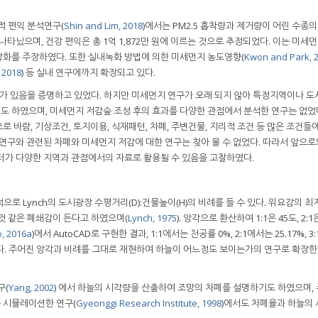
적 편익 분석연구(
Shin and Lim, 2018
)에서는 PM2.5 흡착량과 제거량이 어린 수종의
타났으며, 건강 편익은 총 1억 1,872만 원에 이르는 것으로 추정되었다. 이는 미세먼
화를 주장하였다. 또한 실내녹화 방법에 의한 미세먼지 농도영향(
Kwon and Park, 
, 2018
) 등 실내 연구에까지 확장되고 있다.
 있음을 증명하고 있었다. 하지만 미세먼지 연구가 오래 되지 않아 특정지역이나 
 하였으며, 미세먼지 저감숲 조성 후의 효과를 다양한 관점에서 분석한 연구는 없었다
 바람, 기상조건, 토지이용, 식재패턴, 차폐, 주변건물, 지리적 조건 등 많은 조건들에
 연구와 관련된 차폐와 미세먼지 저감에 대한 연구는 찾아 볼 수 없었다. 따라서 앞으
터가 다양한 지역과 관점에서의 자료로 활용될 수 있음을 고찰하였다.
 Lynch의 도시광장 수평거리(D):건물높이(H)의 비례를 들 수 있다. 위요감의 최저치
온 것 같은 폐쇄감이 든다고 하였으며(
Lynch, 1975
). 앙각으로 환산하여 1:1은 45도, 2:1
, 2016a
)에서 AutoCAD로 구현한 결과, 1:1에서는 천공률 0%, 2:1에서는 25.17%, 
정되었다. 주어진 앙각과 비례를 그대로 재현하여 하늘이 어느정도 보이는가의 연구로 확장한
구(
Yang, 2002
) 에서 하늘의 시각량을 산출하여 조망의 차폐를 설명하기도 하였으며,
 시뮬레이션한 연구(
Gyeonggi Research Institute, 1998
)에서도 차폐율과 하늘의