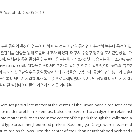
9
; Accepted:
Dec 06, 2019
시근린공원의 중심이 입구에 비해 어느 정도 저감된 공간인지 분석해 보는데 목적이 있
관관계를 실험을 통해 도출해 내고자 하였다. 대구시 수성구 평지형 도시근린공원 7
째, 도시근린공원 중심은 입구보다 온도는 평균 1.05℃ 낮고, 습도는 평균 2.57% 높았
65%, PM10 14.99%의 저감율로 초미세먼지가 더 높은 것으로 분석되었으며, 공원의 규
먼지 농도가 높은날일수록 공원중앙에서의 저감율은 낮았으며, 공원입구의 농도가 높을
높을수록 미세먼지 저감효과가 높은 것으로 파악되었다. 도시근린공원의 미세먼지 저감
 확대된 실험데이터들의 기초가 되기를 기대한다.
ow much particulate matter at the center of the urban park is reduced com
ate matter problem is serious. It also endeavored to analyze the relations
te matter reduction rate in the center of the park through the collection 
 land type urban neighborhood parks in Suseong-gu, Daegu were measured 
ults are as follows. First, the center of the urban neighborhood park had 