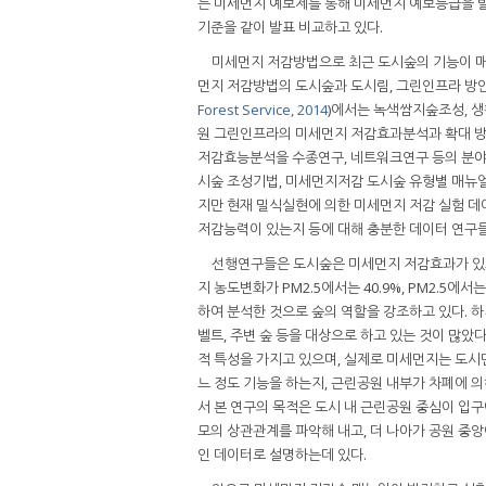
는 미세먼지 예보제를 통해 미세먼지 예보등급을 발
기준을 같이 발표 비교하고 있다.
미세먼지 저감방법으로 최근 도시숲의 기능이 매
먼지 저감방법의 도시숲과 도시림, 그린인프라 방안
Forest Service, 2014
)에서는 녹색쌈지숲조성, 생
원 그린인프라의 미세먼지 저감효과분석과 확대 방
저감효능분석을 수종연구, 네트워크연구 등의 분야로
시숲 조성기법, 미세먼지저감 도시숲 유형별 매뉴얼
지만 현재 밀식실현에 의한 미세먼지 저감 실험 데
저감능력이 있는지 등에 대해 충분한 데이터 연구
선행연구들은 도시숲은 미세먼지 저감효과가 있
지 농도변화가 PM2.5에서는 40.9%, PM2.5
하여 분석한 것으로 숲의 역할을 강조하고 있다. 
벨트, 주변 숲 등을 대상으로 하고 있는 것이 많았
적 특성을 가지고 있으며, 실제로 미세먼지는 도시
느 정도 기능을 하는지, 근린공원 내부가 차폐에 의
서 본 연구의 목적은 도시 내 근린공원 중심이 입구
모의 상관관계를 파악해 내고, 더 나아가 공원 중
인 데이터로 설명하는데 있다.