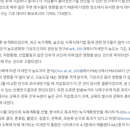
된 후에 지금보다 얼마나 더 저감율이 높아졌는가를 판단할 수 있는 연구에까지 발전될
것으로 매우 많은 주변 변수들의 영향을 받기 때문에 다양한 장소에서 유사한 분석 데
연구는 기초 데이터 확보로서의 기여도 기대한다.
이후 본격화되었으며, 최근 녹지계획, 숲조성, 수목식재기법 등에 관한 연구들이 많이 나
세먼지 농도변화와 기상조건과의 관련성 연구(
Park, 2017
)에서 미세먼지 농도는 기온, 
, 차량통행, 산업활동과 같은 인위적 요인에 의해 많은 영향을 받는 것으로 파악돠었다
해 주는 것으로 고찰되었다.
피복에 따른 미세먼지 농도차이 분석(
Choi
et al.
, 2018
)에서 PM2.5에서 PM10보다
 영향을 더 많이 받고, 고농도일 떄는 영향을 적게 받으며, 기상조건 등의 영향을 더 
시를 비교한 연구와 초미세먼지일 때 저감효과가 더 큰 것이 유사한 결론이었으며, 본
볼 수 있는 선행연구결과로 판단되었다. 또한 도로변 완충녹지의 식재구조에 따른 초미
에서는 교목과 관목 전체 녹량이 높은 곳이 저감효과가 크며, 교목의 열수와 관목의 
해 내었다.
시를 대상으로 녹화계획을 선별, 분석하고 효과적인 녹지계획방안을 제시하거나(
Xu 
검토 결과, 혼효림, 활엽수, 침엽수, 관목류, 초본류 순으로 효과가 있다고 하였다(
Xinxi
 수목에 의해 제거되는 미세먼지 총량은 시러큐스의 4.7톤에서 애틀랜타 64.5톤까지