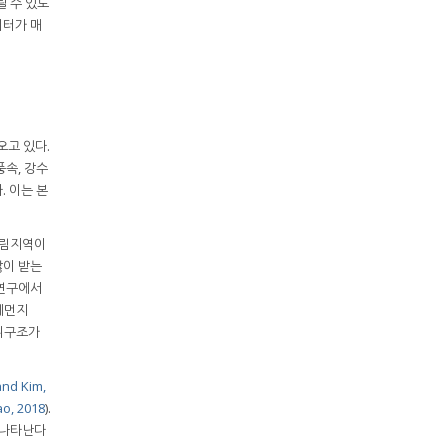
 수 있도
이터가 매
오고 있다.
풍속, 강수
. 이는 본
 산림지역이
많이 받는
 연구에서
세먼지
층위구조가
and Kim,
ao, 2018
).
 나타난다