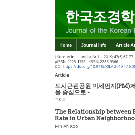
Home
Journal Info
Article A
J Korean Inst Landsc Archit
2019
;
47
(
6
):
67
-
77
pISSN: 1225-1755, eISSN: 2288-9566
DOI:
https://doi.org/10.9715/KILA.2019.47.6.0
Article
도시근린공원 미세먼지(PM)저
을 중심으로 -
구민아
The Relationship between P
Rate in Urban Neighborhoo
Min-Ah Koo