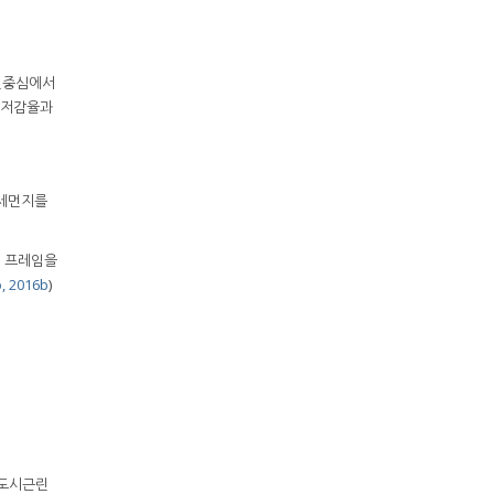
원중심에서
 저감율과
미세먼지를
의 프레임을
, 2016b
)
 도시근린