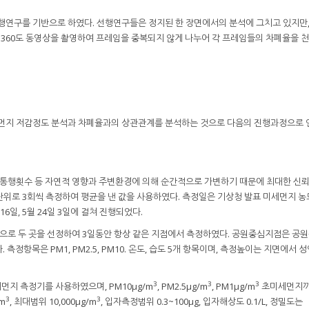
행연구를 기반으로 하였다. 선행연구들은 정지된 한 장면에서의 분석에 그치고 있지만,
360도 동영상을 촬영하여 프레임을 중복되지 않게 나누어 각 프레임들의 차폐율을 
세먼지 저감정도 분석과 차폐율과의 상관관계를 분석하는 것으로 다음의 진행과정으로
동차통행횟수 등 자연적 영향과 주변환경에 의해 순간적으로 가변하기 때문에 최대한 신
 단위로 3회씩 측정하여 평균을 낸 값을 사용하였다. 측정일은 기상청 발표 미세먼지 농
 16일, 5월 24일 3일에 걸쳐 진행되었다.
로 두 곳을 선정하여 3일동안 항상 같은 지점에서 측정하였다. 공원중심지점은 공원
측정항목은 PM1, PM2.5, PM10. 온도, 습도 5개 항목이며, 측정높이는 지면에서
3
3
3
지 측정기를 사용하였으며, PM10μg/m
, PM2.5μg/m
, PM1μg/m
초미세먼지까
3
3
m
, 최대범위 10,000μg/m
, 입자측정범위 0.3~100μg, 입자해상도 0.1/L, 정밀도는