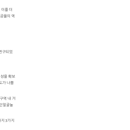
 이를 더
천공율의 역
 연구되었
뢰성을 확보
도가 나쁨
구역 내 거
 성인얼굴높
지 3가지