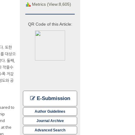
Metrics (View:8,605)
QR Code of this Article:
다. 또한
개를 대상으
다. 둘째,
모가 작을수
수록 저감
정도와 공
E-Submission
pared to
Author Guidelines
hip
and
Journal Archive
at the
Advanced Search
an