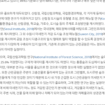
표하고 있으나, WHO기준보다 낮아 WHO기준, 우리나라 기준보다 매우 낮은 미국
우 중요하게 대두되었다. 산림청, 국립산림과학원, 국립환경과학원, 각 지자체 등에서
에 대한 연구가 이루어지고 있다. 산림청 도시숲의 유형별 조성, 관리 매뉴얼 연구(
Ko
활환경숲조성, 산림공원, 학교숲, 가로수, 도시숲 등의 주제로 조성방안을 제시하였다
안(
Seoul Institude, 2018
)에서는 국내정책, 해외정책사례를 바탕으로 그린인프라의
 제시하였다. 그 외 수원시 미세먼지 저감 도시숲 조성 매뉴얼(
Suwon City, 2019
)
을 제시하여 공원 조성시 다층구조의 밀식 형태로 필터 역할을 할 수 있도록 권장하고 
이터가 다양하게 구축되어 있지 않으며, 기존에 조성되어 있는 근린공원은 어느 정도
들이 미비한 실정이다.
으며, 국립산림과학원 연구(
National Institute of Forest Science, 2018
)에서는 숲
에서는 25.6% 저장한다는 구체적 데이터를 제시하기도 하였다. 이는 홍릉숲과 도심에서 농
하지만, 대부분 연구는 서울을 중심으로 한 것으로 다양한 장소에 대한 실험연구가 없었
다. 또한 근린공원은 주변이 고층건물로 둘러싸여 있는 곳으로 그린벨트, 도시주변 숲과
민들에게 가장 민감한 것이기 때문에 도시 내 가장 근접한 도시 근린공원이 미세먼지 
해 미세먼지 피난처의 역할을 할 수 있는지가 중요하며, 그에 관한 연구는 없는 실정이
에 비해 미세먼지가 어느 정도 저감된 공간인지 분석해 내고, 저감율과 미세먼지 농도,
앙이 주변 식재, 건물 등에 의해 얼마나 차폐가 되어 있는가에 대한 차폐율과의 상관관