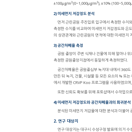
3
3
±100μg/m
(0~1,000μg/m
), ±10% (100~5,000
2) 미세먼지 저감정도 분석
먼저 근린공원 주진입로 입구에서 측정한 수치와
측정한 수치를 비교하여 미세먼지 저감정도와 온도
의 상관관계와 근린공원의 면적에 대한 미세먼지 
3) 공간차폐율 측정
공원 중앙이 주변 식재나 건물에 의해 얼마나 
측정한 공원중앙지점에서 동일하게 측정하였다.
공간차폐율은 공원중심부 녹지대 내에서 360도 
만든 뒤 녹지, 건물, 시설물 등 모든 요소의 % 
에서 개발한 CRVP Koo 프로그램을 사용하였으며
또한 신뢰도 확보를 위해 포토샵에서 수작업으로
4) 미세먼지 저감정도와 공간차폐율과의 회귀분석
분석된 미세먼지 저감율에 대한 분석과 더불어 공
2. 연구 대상지
연구 대상지는 대구시 수성구청 발표에 의거 수성