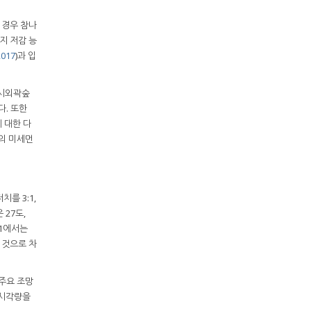
 경우 참나
지 저감 능
2017
)과 입
도시외곽숲
. 또한
 대한 다
로의 미세먼
를 3:1,
은 27도,
3:1에서는
 것으로 차
 주요 조망
 시각량을