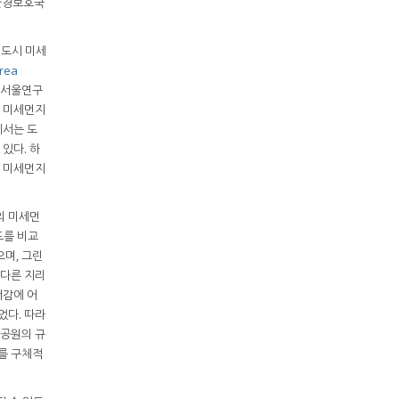
 환경보호국
 도시 미세
rea
. 서울연구
 미세먼지
에서는 도
있다. 하
의 미세먼지
의 미세먼
도를 비교
으며, 그린
 다른 지리
저감에 어
었다. 따라
 공원의 규
계를 구체적