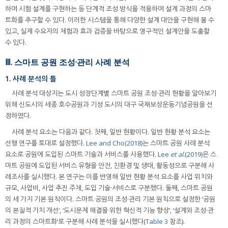
하여 시험 설계를 구현하는 등 단계적 조성 방식을 적용하여 설계 과정의 스마
트화를 추구할 수 있다. 이러한 시스템을 통해 다양한 설계 대안을 구현해 볼 수
있고, 실제 수요자의 체험과 효과 검증을 바탕으로 영구적인 설계안을 도출할
수 있다.
Ⅲ. 스마트 공원 조성·관리 사례 분석
1. 사례 분석의 틀
사례 분석 대상지는 도시 성장단계별 스마트 공원 조성·관리 현황을 알아보기
위해 신도시의 세종 호수공원과 기성 도시의 대구 국채보상운동기념공원을 선
정하였다.
사례 분석 요소는 다음과 같다. 첫째, 일반 현황이다. 일반 현황 분석 요소는
선행 연구를 토대로 설정했다.
Lee and Cho(2018)
는 스마트 공원 사례 분석
요소로 공원에 도입된 스마트 기술과 서비스를 사용했다.
Lee
et al.
(2019)
은 스
마트 공원에 도입된 서비스 유형을 안전, 친환경 및 생태, 활동성으로 구분해 사
례조사를 실시했다. 본 연구는 이를 반영해 일반 현황 분석 요소를 사업 위치와
규모, 사업비, 사업 추진 주체, 도입 기술·서비스로 구분했다. 둘째, 스마트 공원
의 세 가지 기본 원칙이다. 스마트 공원의 조성·관리 기본 원칙으로 설정한 ‘공원
의 본질적 가치 개선’, ‘도시문제 해결을 위한 혁신적 기능 향상’, ‘설계와 조성·관
리 과정의 스마트화’로 구분해 사례 분석을 실시했다(
Table 3
참조).