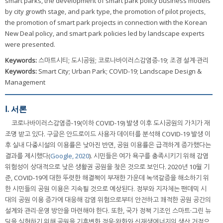
smart parks, the development of smart park policy business models
by city growth stage, and park type, the promotion of pilot projects,
the promotion of smart park projects in connection with the Korean
New Deal policy, and smart park policies led by landscape experts
were presented.
Keywords:
스마트시티; 도시공원; 코로나바이러스감염증-19; 조경 설계·관리
Keywords:
Smart City; Urban Park; COVID-19; Landscape Design &
Management
Ⅰ. 서론
코로나바이러스감염증-19(이하 COVID-19) 발생 이후 도시공원의 가치가 재
조명 받고 있다. 구글은 안드로이드 사용자 데이터를 분석해 COVID-19 발생 이
후 실내 다중시설의 이용률은 낮아진 반면, 공원 이용률은 급격하게 증가했다는
결과를 제시했다(
Google, 2020
). 시민들은 여가 욕구를 충족시키기 위해 감염
위험성이 상대적으로 낮은 생활권 공원을 찾은 것으로 보인다. 2020년 10월 기
준, COVID-19에 대한 뚜렷한 해결책이 부재한 가운데 녹색갈증을 해소하기 위
한 시민들의 공원 이용은 지속될 것으로 예상된다. 정부와 지자체는 팬데믹 시
대의 공원 이용 증가에 대응해 감염 위험으로부터 안전하고 쾌적한 공원 공간의
설계와 관리·운영 방안을 마련해야 한다. 또한, 국가 정책 기조인 스마트·그린 뉴
딜을 실현하기 위해 공원을 기후변화 적응·완화와 신재생에너지의 생산 거점으