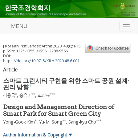
MENU
T
o
g
g
J Korean Inst Landsc Archit
2020
;
48
(
6
):
1
-
15
l
pISSN: 1225-1755, eISSN: 2288-9566
e
DOI:
n
https://doi.org/10.9715/KILA.2020.48.6.001
a
Article
v
i
스마트 그린시티 구현을 위한 스마트 공원 설계·
g
†
관리 방향
a
t
*
**
***
김용국
,
송유미
,
조상규
i
o
Design and Management Direction of
n
Smart Park for Smart Green City
*
**
***
Yong-Gook Kim
,
Yu-Mi Song
,
Sang-kyu Cho
Author Information & Copyright
▼