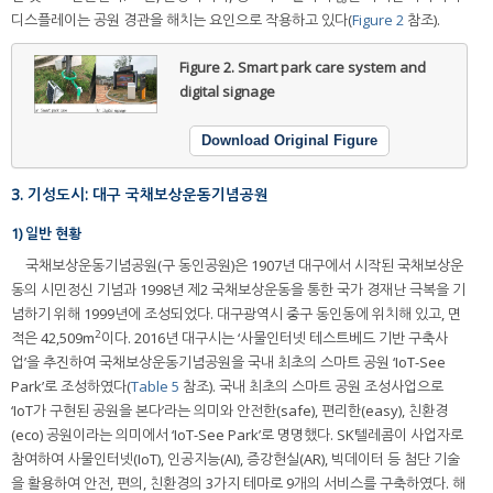
디스플레이는 공원 경관을 해치는 요인으로 작용하고 있다(
Figure 2
참조).
Figure 2.
Smart park care system and
digital signage
Download Original Figure
3. 기성도시: 대구 국채보상운동기념공원
1) 일반 현황
국채보상운동기념공원(구 동인공원)은 1907년 대구에서 시작된 국채보상운
동의 시민정신 기념과 1998년 제2 국채보상운동을 통한 국가 경재난 극복을 기
념하기 위해 1999년에 조성되었다. 대구광역시 중구 동인동에 위치해 있고, 면
2
적은 42,509m
이다. 2016년 대구시는 ‘사물인터넷 테스트베드 기반 구축사
업’을 추진하여 국채보상운동기념공원을 국내 최초의 스마트 공원 ‘IoT-See
Park’로 조성하였다(
Table 5
참조). 국내 최초의 스마트 공원 조성사업으로
‘IoT가 구현된 공원을 본다’라는 의미와 안전한(safe), 편리한(easy), 친환경
(eco) 공원이라는 의미에서 ‘IoT-See Park’로 명명했다. SK텔레콤이 사업자로
참여하여 사물인터넷(IoT), 인공지능(AI), 증강현실(AR), 빅데이터 등 첨단 기술
을 활용하여 안전, 편의, 친환경의 3가지 테마로 9개의 서비스를 구축하였다. 해