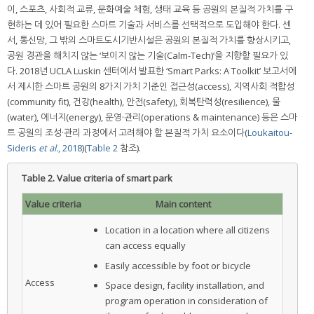
이, 스포츠, 사회적 교류, 문화예술 체험, 생태 교육 등 공원의 본질적 가치를 구
현하는 데 있어 필요한 스마트 기술과 서비스를 선택적으로 도입해야 한다. 센
서, 통신망, 그 밖의 스마트도시기반시설은 공원의 본질적 가치를 향상시키고,
공원 경관을 해치지 않는 ‘보이지 않는 기술(Calm-Tech)’을 지향할 필요가 있
다. 2018년 UCLA Luskin 센터에서 발표한 ‘Smart Parks: A Toolkit’ 보고서에
서 제시한 스마트 공원의 8가지 가치 기준인 접근성(access), 지역사회 적합성
(community fit), 건강(health), 안전(safety), 회복탄력성(resilience), 물
(water), 에너지(energy), 운영·관리(operations & maintenance) 등은 스마
트 공원의 조성·관리 과정에서 고려해야 할 본질적 가치 요소이다(
Loukaitou-
Sideris
et al.
, 2018
)(
Table 2
참조).
Table 2.
Value criteria of smart park
Value criteria
Main content
Location in a location where all citizens
can access equally
Easily accessible by foot or bicycle
Access
Space design, facility installation, and
program operation in consideration of