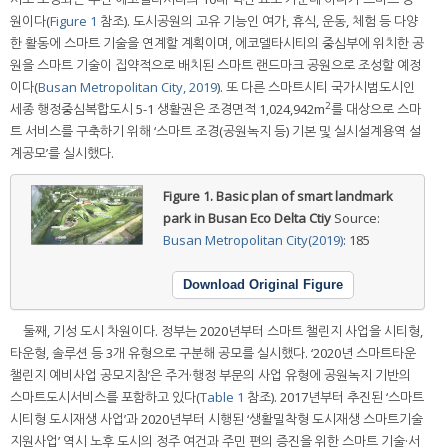
원이다(
Figure 1
참조). 도시공원의 고유 기능인 여가, 휴식, 운동, 체험 등 다양
한 활동에 스마트 기술을 연계할 계획이며, 에코델타시티의 중심부에 위치한 공
원을 스마트 기술이 집약적으로 배치된 스마트 랜드마크 공원으로 조성할 예정
이다(
Busan Metropolitan City, 2019
). 또 다른 스마트시티 국가시범도시인
2
세종 행정중심복합도시 5-1 생활권은 조경면적 1,024,942m
를 대상으로 스마
트 서비스를 구축하기 위해 ‘스마트 조경(공원녹지 등) 기본 및 실시설계용역 설
계공모’를 실시했다.
Figure 1.
Basic plan of smart landmark
park in Busan Eco Delta Ctiy
Source:
Busan Metropolitan City(2019)
: 185
Download Original Figure
둘째, 기성 도시 차원이다. 정부는 2020년부터 스마트 챌린지 사업을 시티형,
타운형, 솔루션 등 3개 유형으로 구분해 공모를 실시했다. ‘2020년 스마트타운
챌린지 예비사업 공모지침’은 주거·행정 부문의 사업 유형에 공원녹지 기반의
스마트도시서비스를 포함하고 있다(
Table 1
참조). 2017년부터 추진된 ‘스마트
시티형 도시재생 사업’과 2020년부터 시행된 ‘생활밀착형 도시재생 스마트기술
지원사업’ 역시 노후 도시의 정주 여건과 주민 편의 증진을 위한 스마트 기술·서