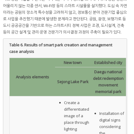
어울리지 않는 각종 센서, Wi-Fi망 등의 스마트 시설물을 설치했다. 도심 속 자연
이라는 공원의 장소적 특수성을 고려하지 않고, 정보통신 분야 전문기업 중심으
로 사업을 추진했기 때문에 발생한 문제라고 판단된다. 공원, 광장, 보행가로 등
도시 공공공간을 기반으로 하는 스마트시티 정책 사업은 조경, 도시설계, 건축
등의 공간 설계 및 관리·운영 전문가가 의사결정 과정의 주축이 필요가 있다.
Table 6.
Results of smart park creation and management
case analysis
New town
Established city
Daegu national
Analysis elements
debt redemption
Sejong Lake Park
movement
memorial park
Create a
differentiated
Installation of
image of a
digital signs
place through
considering
lighting
the