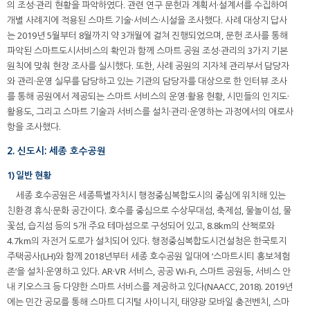
의 조성·관리 현황을 파악하였다. 관련 연구 문헌과 계획서·설계서를 수집하여
개별 사례지에 적용된 스마트 기술·서비스·시설을 조사했다. 사례 대상지 답사
는 2019년 5월부터 8월까지 약 3개월에 걸쳐 진행되었으며, 문헌 조사를 통해
파악된 스마트도시서비스의 확인과 함께 스마트 공원 조성·관리의 3가지 기본
원칙에 맞춰 현장 조사를 실시했다. 또한, 사례 공원의 지자체 관리부서 담당자
와 관리·운영 실무를 담당하고 있는 기관의 담당자를 대상으로 한 인터뷰 조사
를 통해 공원에서 제공되는 스마트 서비스의 운영·활용 현황, 시민들의 인지도·
활용도, 그리고 스마트 기술과 서비스를 설치·관리·운영하는 과정에서의 애로사
항을 조사했다.
2. 신도시: 세종 호수공원
1) 일반 현황
세종 호수공원은 세종특별자치시 행정중심복합도시의 중심에 위치해 있는
친환경 휴식·문화 공간이다. 호수를 중심으로 수상무대섬, 축제섬, 물놀이섬, 물
꽃섬, 습지섬 등의 5개 주요 테마섬으로 구성되어 있고, 8.8km의 산책로와
4.7km의 자전거 도로가 설치되어 있다. 행정중심복합도시건설청은 한국토지
주택공사(LH)와 함께 2018년부터 세종 호수공원 일대에 ‘스마트시티 홍보체험
존’을 설치·운영하고 있다. AR·VR 서비스, 공공 Wi-Fi, 스마트 공원등, 서비스 안
내 키오스크 등 다양한 스마트 서비스를 제공하고 있다(NAACC, 2018). 2019년
에는 민간 공모를 통해 스마트 디지털 사이니지, 태양광 모바일 충전벤치, 스마