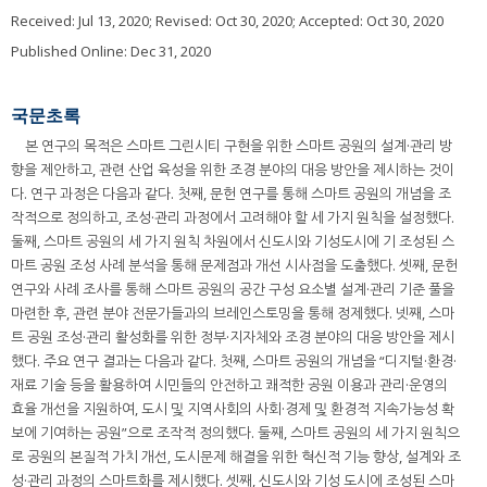
Received:
Jul 13, 2020
; Revised:
Oct 30, 2020
; Accepted:
Oct 30, 2020
Published Online: Dec 31, 2020
국문초록
본 연구의 목적은 스마트 그린시티 구현을 위한 스마트 공원의 설계·관리 방
향을 제안하고, 관련 산업 육성을 위한 조경 분야의 대응 방안을 제시하는 것이
다. 연구 과정은 다음과 같다. 첫째, 문헌 연구를 통해 스마트 공원의 개념을 조
작적으로 정의하고, 조성·관리 과정에서 고려해야 할 세 가지 원칙을 설정했다.
둘째, 스마트 공원의 세 가지 원칙 차원에서 신도시와 기성도시에 기 조성된 스
마트 공원 조성 사례 분석을 통해 문제점과 개선 시사점을 도출했다. 셋째, 문헌
연구와 사례 조사를 통해 스마트 공원의 공간 구성 요소별 설계·관리 기준 풀을
마련한 후, 관련 분야 전문가들과의 브레인스토밍을 통해 정제했다. 넷째, 스마
트 공원 조성·관리 활성화를 위한 정부·지자체와 조경 분야의 대응 방안을 제시
했다. 주요 연구 결과는 다음과 같다. 첫째, 스마트 공원의 개념을 “디지털·환경·
재료 기술 등을 활용하여 시민들의 안전하고 쾌적한 공원 이용과 관리·운영의
효율 개선을 지원하여, 도시 및 지역사회의 사회·경제 및 환경적 지속가능성 확
보에 기여하는 공원”으로 조작적 정의했다. 둘째, 스마트 공원의 세 가지 원칙으
로 공원의 본질적 가치 개선, 도시문제 해결을 위한 혁신적 기능 향상, 설계와 조
성·관리 과정의 스마트화를 제시했다. 셋째, 신도시와 기성 도시에 조성된 스마