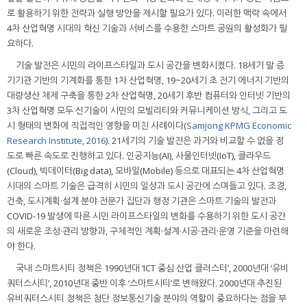
로 활용하기 위한 전략과 실행 방안을 제시할 필요가 있다. 이러한 맥락 속에서
4차 산업혁명 시대의 혁신 기술과 서비스를 수용한 스마트 공원의 활성화가 필
요하다.
기술 발전은 시민의 라이프스타일과 도시 공간을 변화시켰다. 18세기 말 증
기기관 기반의 기계화를 통한 1차 산업혁명, 19~20세기 초 전기 에너지 기반의
대량생산 체제 구축을 통한 2차 산업혁명, 20세기 후반 컴퓨터와 인터넷 기반의
3차 산업혁명 모두 신기술이 시민의 모빌리티와 커뮤니케이션 방식, 그리고 도
시 형태의 변화에 직접적인 영향을 미친 사례이다(
Samjong KPMG Economic
Research Institute, 2016
). 21세기의 기술 발전은 과거와 비교할 수 없을 정
도로 빠른 속도로 진행하고 있다. 인공지능(AI), 사물인터넷(IoT), 클라우드
(Cloud), 빅데이터(Big data), 모바일(Mobile) 등으로 대표되는 4차 산업혁명
시대의 스마트 기술은 급격히 시민의 일상과 도시 공간에 스며들고 있다. 조경,
건축, 도시계획·설계 분야 전문가 집단과 행정 기관은 스마트 기술의 발전과
COVID-19 발생에 따른 시민 라이프스타일의 변화를 수용하기 위한 도시 공간
의 새로운 조성·관리 방향과, 구체적인 계획·설계·시공·관리·운영 기준을 마련해
야 한다.
국내 스마트시티 정책은 1990년대 ‘ICT 중심 산업 클러스터’, 2000년대 ‘유비
쿼터스시티’, 2010년대 중반 이후 ‘스마트시티’로 변해왔다. 2000년대 추진된
유비쿼터스시티 정책은 첨단 정보통신기술 분야의 역할이 중요하다는 점을 부