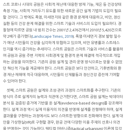
스트 코로나 시대의 공원은 사회적 재난에 대응한 방재 기능, 체온 등 건강상태
측정 기능, 사회적 거리두기 유도를 위한 새로운 공간 설계 기법의 도입이 필요
할 것이다. 그 밖에도 폭염, 미세먼지와 같은 환경 문제에 대응하고, 비만, 정신
질환 등의 건강 문제 해결을 위한 스마트 기술과 서비스의 도입이 필요하다. 경
찰청에 따르면 공원 내 범죄 건수는 2001년 2,476건에서 2010년 5,420건으로
약 2배가 증가했다(
Landscape Times, 2019
). 폭염·미세먼지 경보 발령 일수
가 매년 시민들의 건강을 심각하게 위협하고 있으며, 비만 유병률과 스트레스
인지율 역시 증가하는 추세이다. 스마트 공원은 스마트 기술과 서비스를 활용하
여 공원과 공원 주변 지역의 사회경제 및 환경적 문제 해결에 적극적으로 개입
하는 공원을 의미한다. 기존의 공원 설계 및 관리·운영 방식으로는 얻을 수 없었
던 혁신적 기능을 제공해야 한다. 스마트 공원은 보다 안전하고, 기후변화와 환
경 재난·재해에 적극 대응하며, 시민들의 신체활동과 정신건강 증진에 기여할
수 있어야 한다.
셋째, 스마트 공원은 설계와 조성·관리 과정의 스마트화를 추구한다. 기존의
방식이 주로 설계자의 능력과 직관에 근거한다면, 스마트 공원 설계는 빅데이터
분석 등 검증된 증거에 기반을 둔 설계(evidence-based design)를 강조해야
한다. 설계 과정 역시 실제 이용자의 의견을 반영해 설계를 진행해야 하며, 설계
결과물을 구현하는 과정에서도 보다 스마트한 방향으로 진화해야 한다. 설계 대
안을 가상현실(VR)로 구현할 경우, 완공 전에 다양한 이용 주체의 선호나 의견
을 반영하는 것이 가능하다. 택티컬 어바니즘(tactical urbanism) 이론에 입각