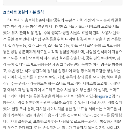
2) 스마트 공원의 기본 원칙
스마트시티 홍보체험존에서는 ‘공원의 본질적 가치 개선’과 ‘도시문제 해결을
위한 혁신적 기능 향상’ 측면에서 다양한 스마트 기술과 서비스의 도입을 시도
했다. 유지·관리 비용 절감, 수목 생육과 공원 시설의 효율적 관리, 사용자 친화
적 공원 정보 안내 시스템 구축 등을 위해 디지털·환경·재료 기술을 시범 적용했
다. 칼라 투광등, 칼라 그림자, 스마트 열주등, 하트 센서 조명 등의 스마트 공원
등은 공원 방문객에게 새로운 시각적 경험을 제공하며, 사람을 인식하여 자동으
로 조도를 조절함으로써 에너지 절감 효과를 창출한다. 공원 진입로·산책로, 광
장 등에 설치된 스마트 공원등은 세종 호수공원만의 독특한 야간 경관을 창출하
고, 수변 공간, 식재 공간과의 경계를 설정하여 해당 장소의 위요감을 형성하는
데 기여한다. 센서를 기반으로 토양, 기상, 수목의 상태 등을 모니터링하여 효율
적인 수목 관리가 가능하도록 하는 스마트 파크 케어 서비스를 도입했다. 태양
광 에너지 패널·원격 제어 네트워크·관수 시설 등이 무분별하게 설치된 스마트
파크 케어 서비스는 공원 경관을 해치는 요소로 작용하고 있다(
Figure 2
참조).
방문객이 직접 참여하여 전광판 정보를 조작할 수 있는 디지털 사이니지를 설치
했다. 현장 조사 결과, 디지털 사이니지를 통한 정보 표출 서비스는 스마트폰 사
용에 익숙하지 않는 계층의 이용도가 낮은 것으로 나타났다. QR 코드를 통해 웹
페이지에 접속하고, 표출하고자 하는 내용을 업로드하는 과정이 복잡하기 때문
인 것으로 판단된다. 또한, 손상되거나, 정보가 표출되지 않는 디지털 사이니지