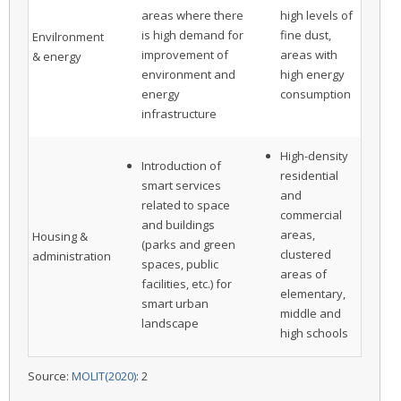
areas where there
high levels of
is high demand for
fine dust,
Envilronment
improvement of
areas with
& energy
environment and
high energy
energy
consumption
infrastructure
High-density
Introduction of
residential
smart services
and
related to space
commercial
and buildings
areas,
Housing &
(parks and green
clustered
administration
spaces, public
areas of
facilities, etc.) for
elementary,
smart urban
middle and
landscape
high schools
Source:
MOLIT(2020)
: 2