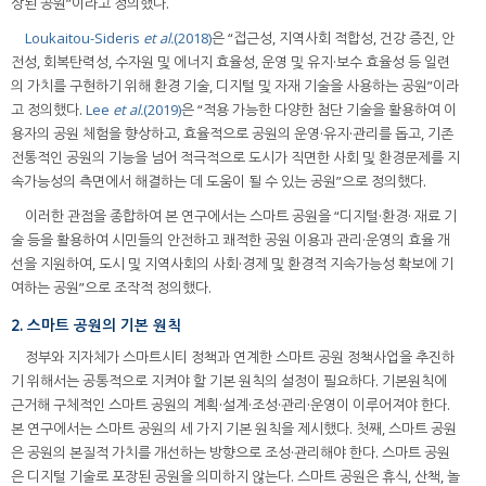
상된 공원”이라고 정의했다.
Loukaitou-Sideris
et al.
(2018)
은 “접근성, 지역사회 적합성, 건강 증진, 안
전성, 회복탄력성, 수자원 및 에너지 효율성, 운영 및 유지·보수 효율성 등 일련
의 가치를 구현하기 위해 환경 기술, 디지털 및 자재 기술을 사용하는 공원”이라
고 정의했다.
Lee
et al.
(2019)
은 “적용 가능한 다양한 첨단 기술을 활용하여 이
용자의 공원 체험을 향상하고, 효율적으로 공원의 운영·유지·관리를 돕고, 기존
전통적인 공원의 기능을 넘어 적극적으로 도시가 직면한 사회 및 환경문제를 지
속가능성의 측면에서 해결하는 데 도움이 될 수 있는 공원”으로 정의했다.
이러한 관점을 종합하여 본 연구에서는 스마트 공원을 “디지털·환경· 재료 기
술 등을 활용하여 시민들의 안전하고 쾌적한 공원 이용과 관리·운영의 효율 개
선을 지원하여, 도시 및 지역사회의 사회·경제 및 환경적 지속가능성 확보에 기
여하는 공원”으로 조작적 정의했다.
2. 스마트 공원의 기본 원칙
정부와 지자체가 스마트시티 정책과 연계한 스마트 공원 정책사업을 추진하
기 위해서는 공통적으로 지켜야 할 기본 원칙의 설정이 필요하다. 기본원칙에
근거해 구체적인 스마트 공원의 계획·설계·조성·관리·운영이 이루어져야 한다.
본 연구에서는 스마트 공원의 세 가지 기본 원칙을 제시했다. 첫째, 스마트 공원
은 공원의 본질적 가치를 개선하는 방향으로 조성·관리해야 한다. 스마트 공원
은 디지털 기술로 포장된 공원을 의미하지 않는다. 스마트 공원은 휴식, 산책, 놀