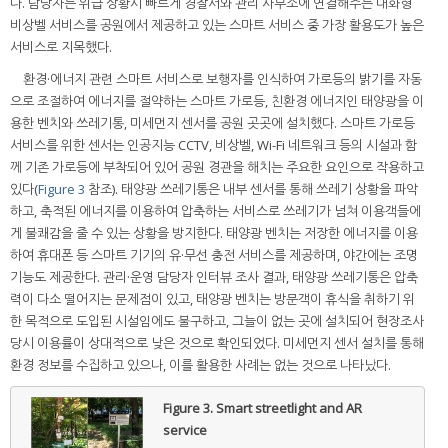
다. 담당자는 위급 상황시 빠르게 경찰서와 관리 사무소에 연결해주는 대화형
비상벨 서비스를 공원에서 제공하고 있는 스마트 서비스 중 가장 활용도가 높은
서비스로 지목했다.
환경·에너지 관련 스마트 서비스로 보행자를 인식하여 가로등의 밝기를 자동
으로 조절하여 에너지를 절약하는 스마트 가로등, 친환경 에너지인 태양광을 이
용한 벤치와 쓰레기통, 미세먼지 센서를 공원 곳곳에 설치했다. 스마트 가로등
서비스를 위한 센서는 인공지능 CCTV, 비상벨, Wi-Fi 네트워크 등의 시설과 함
께 기존 가로등에 부착되어 있어 공원 경관을 해치는 주요한 요인으로 작용하고
있다(
Figure 3
참조). 태양광 쓰레기통은 내부 센서를 통해 쓰레기 상황을 파악
하고, 축적된 에너지를 이용하여 압축하는 서비스로 쓰레기가 넘쳐 이용객들에
게 불쾌감을 줄 수 있는 상황을 방지한다. 태양광 벤치는 저장한 에너지를 이용
하여 휴대폰 등 스마트 기기의 유·무선 충전 서비스를 제공하며, 야간에는 조명
기능도 제공한다. 관리·운영 담당자 인터뷰 조사 결과, 태양광 쓰레기통은 압축
력이 다소 떨어지는 문제점이 있고, 태양광 벤치는 방문객이 휴식을 취하기 위
한 목적으로 도입된 시설임에도 불구하고, 그늘이 없는 곳에 설치되어 현장조사
당시 이용률이 상대적으로 낮은 것으로 확인되었다. 미세먼지 센서 설치를 통해
환경 정보를 수집하고 있으나, 이를 활용한 사례는 없는 것으로 나타났다.
Figure 3.
Smart streetlight and AR
service