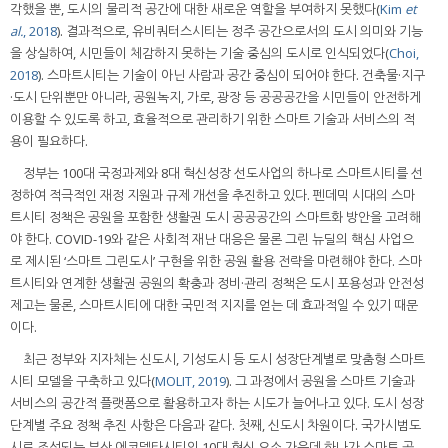
각했을 뿐, 도시의 물리적 공간에 대한 새로운 역할을 부여하지 못했다(
Kim
et
al.
, 2018
). 결과적으로, 유비쿼터스시티는 정주 공간으로서의 도시 의미와 기능
을 상실하여, 시민들이 체감하지 못하는 기술 중심의 도시로 인식되었다(
Choi,
2018
). 스마트시티는 기술이 아닌 사람과 공간 중심이 되어야 한다. 건축물·지구
·도시 단위뿐만 아니라, 공원녹지, 가로, 광장 등 공공공간을 시민들이 안전하게
이용할 수 있도록 하고, 효율적으로 관리하기 위한 스마트 기술과 서비스의 적
용이 필요하다.
정부는 100대 국정과제와 8대 혁신성장 선도사업의 하나로 스마트시티를 선
정하여 적극적인 재정 지원과 규제 개선을 추진하고 있다. 펜데믹 시대의 스마
트시티 정책은 공원을 포함한 생활권 도시 공공공간의 스마트화 방안을 고려해
야 한다. COVID-19와 같은 사회적 재난 대응은 물론 그린 뉴딜의 핵심 사업으
로 제시된 ‘스마트 그린도시’ 구현을 위한 공원 활용 전략을 마련해야 한다. 스마
트시티와 연계한 생활권 공원의 확충과 정비·관리 정책은 도시 포용성과 안전성
제고는 물론, 스마트시티에 대한 국민적 지지를 얻는 데 효과적일 수 있기 때문
이다.
최근 정부와 지자체는 신도시, 기성도시 등 도시 성장단계별로 맞춤형 스마트
시티 모델을 구축하고 있다(
MOLIT, 2019
). 그 과정에서 공원을 스마트 기술과
서비스의 공간적 플랫폼으로 활용하고자 하는 시도가 늘어나고 있다. 도시 성장
단계별 주요 정책 추진 사항은 다음과 같다. 첫째, 신도시 차원이다. 국가시범도
시로 조성되는 부산 에코델타시티의 10대 혁신 요소 가운데 하나가 스마트 공