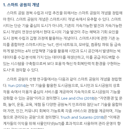
1. 스마트 공원의 개념
스마트 공원 정책 수립과 사업 추진을 위해서는 스마트 공원의 개념을 정립해
야 한다. 스마트 공원의 개념은 스마트시티 개념 속에서 유추할 수 있다. 스마트
시티는 단순 기술 중심의 도시가 아니라, 기존의 지속가능한 발전과 지속가능한
도시 개념의 연장선상에서 현대 도시의 기술 발전이 주는 혜택과 기회 요인을
도시 정책 수립과 집행 과정에 활용하는 개념이다. 스마트시티에 관한 기존 논
의를 종합하면 스마트시티는 “IoT, 센서 네트워크, 모바일, 컴퓨팅 파워 등 급속
하게 발전하는 4차 산업혁명 기술을 활용해 시민과 도시 공간에서 발생하는 빅
데이터를 수집·분석해 가치 있는 데이터를 재생산하고, 이를 공급·피드백할 수
있는 시스템을 구축함으로써 보다 포용적·혁신적·회복탄력적 환경을 구현하는
도시”로 정의할 수 있다.
스마트 공원의 선행 연구들에서는 다음과 같이 스마트 공원의 개념을 정립했
다.
Yun (2014)
는 “IT 기술을 활용한 도시공원으로, 도시민과 도시공원의 상호
작용 속에서 이용자 중심의 서비스를 제공하여 지속적으로 도시공원의 기능을
강화할 수 있는 공원”이라고 정의했다.
Lee and Cho (2018)
는 “자연환경 및 문
화, 놀이, 운동, 교육, 체험 등 다양한 공원녹지 인프라와 첨단 IoT 기술을 융합하
여 자연, 인간, 커뮤니티 회복이 가능토록 각종 서비스와 경험을 제공하며, 지능
형으로 관리되는 공원”으로 정의했다.
Truch and Sutanto (2018)
은 “이해관
계자들의 이익을 위해 사물인터넷(IoT)를 효과적으로 사용하여 관리·운영이 향