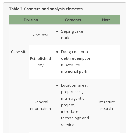
Table 3.
Case site and analysis elements
Division
Contents
Note
Sejong Lake
New town
-
Park
Daegu national
Case site
debt redemption
Established
-
movement
city
memorial park
Location, area,
project cost,
main agent of
General
Literature
project,
information
search
introduced
technology and
service