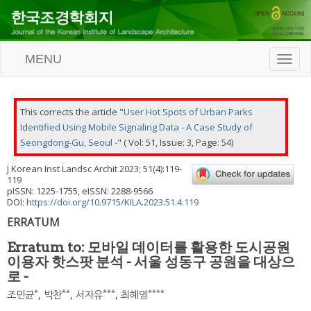
MENU
T
o
g
g
l
This corrects the article "
User Hot Spots of Urban Parks
e
Identified Using Mobile Signaling Data - A Case Study of
n
Seongdong-Gu, Seoul -
" ( Vol: 51, Issue: 3, Page: 54)
a
v
J Korean Inst Landsc Archit
2023
;
51
(
4
):
119
-
i
119
g
pISSN: 1225-1755, eISSN: 2288-9566
a
DOI:
https://doi.org/10.9715/KILA.2023.51.4.119
t
ERRATUM
i
o
Erratum to: 모바일 데이터를 활용한 도시공원
n
이용자 핫스팟 분석 - 서울 성동구 공원을 대상으
로 -
*
**
***
****
조민균
,
박찬
,
서자유
,
최혜영