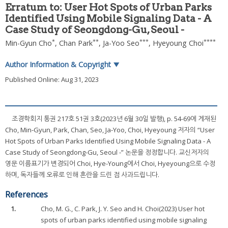
Erratum to: User Hot Spots of Urban Parks
Identified Using Mobile Signaling Data - A
Case Study of Seongdong-Gu, Seoul -
*
**
***
****
Min-Gyun Cho
,
Chan Park
,
Ja-Yoo Seo
,
Hyeyoung Choi
Author Information & Copyright
▼
Published Online: Aug 31, 2023
조경학회지 통권 217호 51권 3호(2023년 6월 30일 발행), p. 54-69에 게재된
Cho, Min-Gyun, Park, Chan, Seo, Ja-Yoo, Choi, Hyeyoung 저자의 “User
Hot Spots of Urban Parks Identified Using Mobile Signaling Data - A
Case Study of Seongdong-Gu, Seoul -” 논문을 정정합니다. 교신저자의
영문 이름표기가 변경되어 Choi, Hye-Young에서 Choi, Hyeyoung으로 수정
하며, 독자들께 오류로 인해 혼란을 드린 점 사과드립니다.
References
1.
Cho, M. G., C. Park, J. Y. Seo and H. Choi(2023) User hot
spots of urban parks identified using mobile signaling