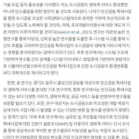
기술 도입 등의 중요성을 시사했다. 이는 도시공원의 생태계 서비스 향상뿐만
아니라 탄소중립을 위한 방안이 될 것으로 사료된다. 나아가 민간공원 특례사업
을 통한 도시공원 조성은 사회생태시스템적으로 취약한 지역에 우선적으로 추
진될 수 있도록 노력해야 할 것이며, 이때, 초과개발이익환수에 대한 제도적 기
준 마련이 이루어져야 할 것이다(
Gweon et al., 2021
). 연구는 객관성 높은 선
행연구를 통해 타당성, 신뢰성 높은 변수들을 도출한 후 시스템 사고를 통해 시
간의 흐름을 고려하여 민간공원 특례사업이 도시공원의 생태계 서비스에 미치
는 영향을 분석하였다는 점에서 의의가 있다. 추후 연구에서는 시스템 구조에
기반하여 변수들 간의 관계를 시스템 다이내믹스 방법론에 기반하여 정량적으
로 시뮬레이션함으로써 민간공원 특례사업으로 인한 도시공원의 환경변화를
보다 과학적으로 제시하고자 한다.
한편, 본 연구는 경기도 광주시 중앙근린공원을 대상으로 민간공원 특례사업
과 생태계 서비스를 분석한 기초 연구이며, 향후 연구에서는 민간공원 특례사업
이 갖는 보다 다양한 지리적, 생태적 특성, 공급 서비스 등을 반영하여 변수들을
보완할 필요가 있다. 또한, 연구 대상지는 도시공원으로 미조성된 개발 예정지
임에 따라 사업시행 시 발생할 수 있는 다양한 변화 및 변수를 반영하지 못했다
는 한계가 있다. 이에 추후 연구에서는 실무진 및 주민들을 대상으로 민간공원
특례사업에 대한 전문가 설문조사(AHP) 및 이용자의 생태계 서비스 인식 조사
를 통해 정성적으로 파악한 본 연구결과의 타당성을 높이는 작업이 요구된다.
나아가 연구방법론의 특성상 변수들 간의 인과관계만 파악할 수 있을 뿐, 강도