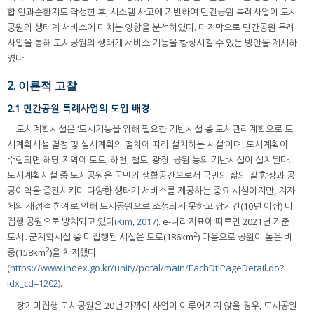
합 인과순환지도 작성한 후, 시스템 사고에 기반하여 민간공원 특례사업이 도시
공원의 생태계 서비스에 미치는 영향을 분석하였다. 마지막으로 민간공원 특례
사업을 통해 도시공원의 생태계 서비스 기능을 향상시킬 수 있는 방안을 제시하
였다.
2. 이론적 고찰
2.1 민간공원 특례사업의 도입 배경
도시계획시설은 ‘도시기능을 위해 필요한 기반시설 중 도시관리계획으로 도
시계획시설 결정 및 실시계획의 절차에 따라 설치하는 시설’이며, 도시계획이
수립되면 해당 지역에 도로, 하천, 철도, 광장, 공원 등의 기반시설이 설치된다.
도시계획시설 중 도시공원은 국민의 생활공간으로서 국민의 삶의 질 향상과 공
공이익을 증진시키며 다양한 생태계 서비스를 제공하는 중요 시설이지만, 지자
체의 재정적 한계로 인해 도시공원으로 조성되지 못하고 장기간(10년 이상) 미
집행 공원으로 방치되고 있다(
Kim, 2017
). e-나라지표에 따르면 2021년 기준
2
도시․군계획시설 중 미집행된 시설은 도로(186km
) 다음으로 공원이 높은 비
2
중(158km
)을 차지했다
(
https://www.index.go.kr/unity/potal/main/EachDtlPageDetail.do?
idx_cd=1202
).
장기미집행 도시공원은 20년 가까이 사업이 이루어지지 않을 경우, 도시공원