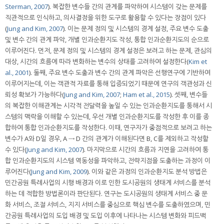
Sterman, 2007
). 복잡한 변수들 간의 관계를 파악하여 시스템이 갖는 문제를
직관적으로 인식하고, 의사결정을 위한 도구로 활용할 수 있다는 장점이 있다
(
Jung and Kim, 2007
). 이는 문제 정의 및 시스템의 경계 설정, 주요 변수 도출
및 변수 간의 관계 파악, 개별 인과순환지도 작성, 통합 인과순환지도의 순으로
이루어진다. 먼저, 문제 정의 및 시스템의 경계 설정은 보려고 하는 문제, 관심의
대상, 시간의 흐름에 따라 변화하는 변수의 상태를 고려하여 설정한다(
Kim et
al., 2001
). 둘째, 주요 변수 도출과 변수 간의 관계 파악은 선행연구에 기반하여
이루어지는데, 이는 객관적 자료를 통해 입증되었기 때문에 연구의 객관성과 신
뢰성 확보가 가능하다(
Jung and Kim, 2007
;
Ham et al., 2015
). 셋째, 변수들
의 복잡한 이해관계는 시각적 전달력을 높일 수 있는 인과순환지도를 통해서 시
스템의 맥락을 이해할 수 있는데, 우선 개별 인과순환지도를 작성한 후 이를 종
합하여 통합 인과순환지도를 작성한다. 이때, 연구자가 중점적으로 보려고 하는
변수가 A와 D일 경우, A → D 간의 관계가 이해된다면 B, C를 제외하고 작성할
수 있다(
Jung and Kim, 2007
). 마지막으로 시간의 흐름과 지연을 고려하여 통
합 인과순환지도의 시스템 역동성을 파악하고, 전략지점을 도출하는 과정이 이
루어진다(
Jung and Kim, 2009
). 이와 같은 과정의 인과순환지도 분석 방법은
민간공원 특례사업의 시행 배경과 이로 인한 도시공원의 생태계 서비스를 분석
하는 데 적합한 방법론이라 판단된다. 연구는 도시공원의 생태계 서비스 중 문
화 서비스, 조절 서비스, 지지 서비스를 중심으로 핵심 변수를 도출하였으며, 민
간공원 특례사업의 도입 배경 및 도입 이후에 나타나는 시스템 변화와 피드백