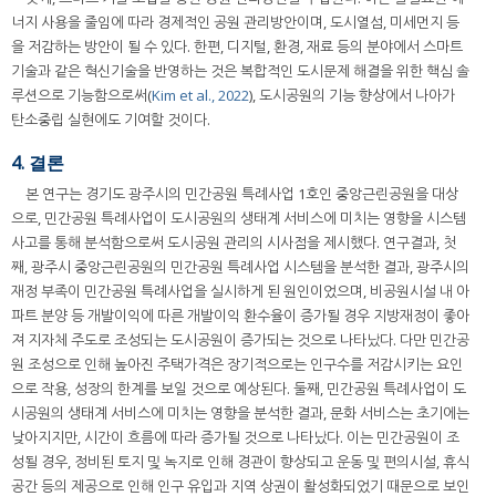
너지 사용을 줄임에 따라 경제적인 공원 관리방안이며, 도시열섬, 미세먼지 등
을 저감하는 방안이 될 수 있다. 한편, 디지털, 환경, 재료 등의 분야에서 스마트
기술과 같은 혁신기술을 반영하는 것은 복합적인 도시문제 해결을 위한 핵심 솔
루션으로 기능함으로써(
Kim et al., 2022
), 도시공원의 기능 향상에서 나아가
탄소중립 실현에도 기여할 것이다.
4. 결론
본 연구는 경기도 광주시의 민간공원 특례사업 1호인 중앙근린공원을 대상
으로, 민간공원 특례사업이 도시공원의 생태계 서비스에 미치는 영향을 시스템
사고를 통해 분석함으로써 도시공원 관리의 시사점을 제시했다. 연구결과, 첫
째, 광주시 중앙근린공원의 민간공원 특례사업 시스템을 분석한 결과, 광주시의
재정 부족이 민간공원 특례사업을 실시하게 된 원인이었으며, 비공원시설 내 아
파트 분양 등 개발이익에 따른 개발이익 환수율이 증가될 경우 지방재정이 좋아
져 지자체 주도로 조성되는 도시공원이 증가되는 것으로 나타났다. 다만 민간공
원 조성으로 인해 높아진 주택가격은 장기적으로는 인구수를 저감시키는 요인
으로 작용, 성장의 한계를 보일 것으로 예상된다. 둘째, 민간공원 특례사업이 도
시공원의 생태계 서비스에 미치는 영향을 분석한 결과, 문화 서비스는 초기에는
낮아지지만, 시간이 흐름에 따라 증가될 것으로 나타났다. 이는 민간공원이 조
성될 경우, 정비된 토지 및 녹지로 인해 경관이 향상되고 운동 및 편의시설, 휴식
공간 등의 제공으로 인해 인구 유입과 지역 상권이 활성화되었기 때문으로 보인