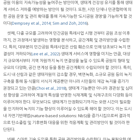
공원 이용의 지속가능성을 높여주는 방안이며, 생태계 건강성 유지를 통해 생태
계 서비스 저하를 예방하는 방안이 될 것이다. 또한, 시민 단체나 민관협력에 의
한 공원 운영 및 관리 확대를 통해 지속가능한 ‘도시공원 경영’을 가능하게 할 것
이다(
Dempsey et al., 2014
;
Sim and Zoh, 2016
).
셋째, 다중 규모를 고려하여 민간공원 특례사업 시행 전부터 공원 조성 이후
까지, 전 과정에서 발생하는 영향을 분석하고, 공간계획 및 관리방안을 수립한
다. 특히, 대부분의 민간공원 특례사업은 산림 훼손으로 인해 당초보다 녹지 연
결성이 저하되어(
Lee et al., 2022
) 생태계 서비스에 영향을 미치는 만큼, 대상
지 규모에서부터 지역 차원까지 녹지 연결성을 높일 수 있도록 공원의 형태 및
규모의 다양화, 공간 연계성 등을 통한 공간계획이 수립되어야 할 것이다. 특히,
도시 내 산림과 같은 생태자원이 감소할 경우, 벽면녹화, 소규모 공원 등의 녹지
구축을 통해 동·식물의 서식지 제공뿐만 아니라 시민들의 체감 녹지율 증가가
권장되고 있는 만큼(
Choi et al., 2018
), 생태계 기능뿐만 아니라 경관성 및 심미
성 향상을 고려하여 계절적 특성을 반영한 식재계획 및 식재구조의 다양화 등이
이루어져야 한다. 무엇보다도 생태계가 안정화되기까지는 오랜 시간이 필요함
을 인지하여 녹지의 기능 향상이 이루어질 수 있도록 해야 할 것이다. 이는 도시
내 자연기반해법(nature-based solutions: NbS)을 증가시킴으로써 결과적
으로 탄소중립 및 기후변화 대응을 위한 적응계획 및 관리방안이 될 것이라 판
단된다.
넷째, 스마트 기술 도입을 통한 공원 관리방안을 수립한다. 이는 불필요한 에