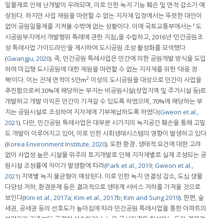
일몰제로 인해 난개발이 우려되며, 이로 인한 녹지 기능 훼손 및 면적 감소가 예
상된다. 하지만 사업 재원을 마련할 수 없는 지자체 입장에서는 뚜렷한 대안이
없어 공원일몰제를 지켜볼 수밖에 없는 상황이다. 이에 국토교통부에서는 「도
시공원부지에서 개발행위 특례에 관한 지침」을 수립하고, 2016년 ‘민간공원조
성 특례사업 가이드라인’을 제시하여 도시공원 조성 활성화를 모색했다
(
Gwangju, 2020
). 즉, 민간공원 특례사업은 민간에 의한 공원개발 방식을 도입
하여 미집행 도시공원에 대한 재원을 마련할 수 없는 지자체를 위한 ‘대응 정
2
책’이다. 이는 전체 면적이 5만m
이상의 도시공원을 대상으로 민간이 사업을
추진함으로써 30%에 해당하는 부지는 비공원시설(상업지역 및 주거시설 등)로
개발하고 개발 이익은 민간이 가져갈 수 있도록 하였으며, 70%에 해당하는 부
지는 공원시설로 조성하여 지자체에 기부채납하도록 하였다(
Gweon et al.,
2021
). 다만, 민간공원 특례사업은 대부분 시가지의 녹지공간 훼손을 통해 고밀
도 개발이 이루어지고 있어, 이로 인한 사회생태시스템의 영향이 발생하고 있다
(
Korea Environment Institute, 2020
). 또한 환경․생태적 요건에 대한 고려
없이 사업성 높은 시설물 위주의 토지개발로 인해 지자체별로 실제 조성되는 공
원시설 조성률에 차이가 발생함에 따라(
Park et al., 2019
;
Gweon et al.,
2021
) 지역별 녹지 불균형이 예상된다. 이로 인한 녹지 연결성 감소, 도심 생물
다양성 저하, 환경문제 등은 결과적으로 생태계 서비스 저하를 가져올 것으로
보인다(
Kim et al., 2017a
;
Kim et al., 2017b
;
Kim and Sung 2019
). 한편, 숲
세권, 공세권 등의 선호도가 높아짐에 따라 민간공원 특례사업을 통한 아파트의