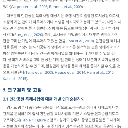
스 중 특정 서비스가 최적화될 때 반대로 다른 서비스는 감소하거나, 저하될 수
있다(
Carpenter et al., 2006
;
Bennett et al., 2009
).
대부분의 민간공원 특례사업 대상지는 오랜 시간 미집행된 도시공원으로서,
식생의 자연 천이가 이루어지거나 소생물 서식지로 기능하고 있으나, 사업이 시
행되면 개발에 따른 지형변화, 산림 훼손 등으로 인해 생태계 서비스 저하가 예
상된다(
Sung et al., 2020
). 특히, 도시공원 개발과정에서 대부분 경제적 가치
만을 고려한 개발이 이루어지고 있는 만큼(
Eom et al., 2019
), 민간공원 특례사
업을 통해 조성되는 도시공원의 생태계 서비스를 분석하는 것은 생태계 서비스
향상 방안뿐만 아니라 민간공원 특례사업을 확대하는 데 기여할 수 있을 것이
다. 생태계 서비스를 고려한 공간 계획 및 관리는 생태계 보존과 지속가능한 이
용을 가능하게 할 수 있으며, 환경관리 정책을 통해 혜택을 증대시킬 수 있을 것
으로 사료된다(
Tallis et al., 2008
;
Haase et al., 2014
;
Ham et al., 2015
;
Kabisch, 2015
).
3. 연구결과 및 고찰
3.1 민간공원 특례사업에 대한 개별 인과순환지도
경기도 광주시 중앙근린공원을 대상으로 도시공원과 생태계 서비스에 대한
관계를 분석하기에 앞서 민간공원 특례사업의 기본 시스템을 인과순환지도로
구축하였다(
Table 1
,
Figure 2
참조). 경기도 광주시 중앙근린공원은 도시계획
시설로 효력이 상실됨에 따라 광주시의 재정적 부담을 최소화하고, 공원의 기능