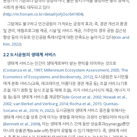
분양가가 기존보다 급격히 상승하거나, 높은 공시가격을 형성하는 등의 경제적,
사회적 문제도 대두되고 있다
(
http://m.honam.co.kr/detail/joFjOo/641904
).
그럼에도 불구하고 민간공원이 가져오는 긍정적 효과, 즉, 경관 개선과 환경
및 관리, 체험프로그램 제공, 시설 및 서비스 제공, 거주민의 경우 공원 접근성
향상 등의 이유로 민간공원 특례사업에 대한 만족도는 높아지고 있다(
Kim and
Kim, 2022
).
2.2 도시공원의 생태계 서비스
생태계 서비스는 인간이 생태계로부터 받는 편익을 의미하는 것으로
(
Costanza et al., 1997
;
Millennium Ecosystem Assessment, 2005
;
The
Economics of Ecosystems and Biodiversity, 2012)
, 도시공원은 도시민들
에게 문화 서비스(교육, 레크레이션, 아름다운 경관 제공 등), 조절 서비스(기후
조절, 대기 정화 및 침식 조절 등 재해 조절), 지지 서비스(서식처 제공, 에너지 지
원 등) 등의 생태계 서비스를 제공한다(
de Groot et al., 2002
;
Nowak et al.,
2002
;
van Berkel and Verburg, 2014
;
Rocha et al., 2015
;
Quintas-
Soriano et al., 2016
;
Yi, 2022
). 도시공원의 생태계 서비스 증진을 위해서는
생태계 서비스들 상호 간에 미치는 영향을 파악하는 과정이 선행되어야 하는데
(
Bennett et al., 2009
), 이는 생태계 서비스 간에 동반 상승효과(synergy)뿐만
아니라 상충관계(trade-off) 현상이 유발될 수 있기 때문이다. 즉, 생태계 서비