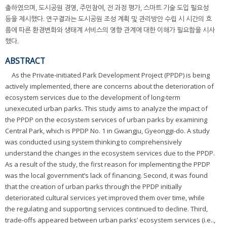
출하였으며, 도시공원 경영, 주민참여, 전 과정 평가, 스마트 기술 도입 필요성
등을 제시했다. 연구결과는 도시공원 조성 계획 및 관리방안 수립 시 시간의 흐
름에 따른 환경변화와 생태계 서비스의 영향 관계에 대한 이해가 필요함을 시사
했다.
ABSTRACT
As the Private-initiated Park Development Project (PPDP) is being
actively implemented, there are concerns about the deterioration of
ecosystem services due to the development of long-term
unexecuted urban parks. This study aims to analyze the impact of
the PPDP on the ecosystem services of urban parks by examining
Central Park, which is PPDP No. 1 in Gwangju, Gyeonggi-do. A study
was conducted using system thinking to comprehensively
understand the changes in the ecosystem services due to the PPDP.
As a result of the study, the first reason for implementing the PPDP
was the local government’s lack of financing. Second, it was found
that the creation of urban parks through the PPDP initially
deteriorated cultural services yet improved them over time, while
the regulating and supporting services continued to decline. Third,
trade-offs appeared between urban parks’ ecosystem services (i.e..,