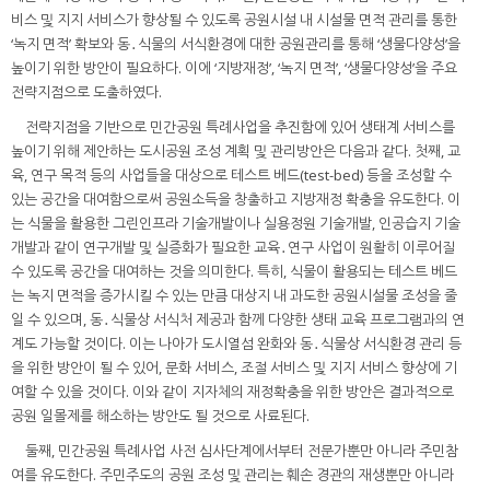
비스 및 지지 서비스가 향상될 수 있도록 공원시설 내 시설물 면적 관리를 통한
‘녹지 면적’ 확보와 동․식물의 서식환경에 대한 공원관리를 통해 ‘생물다양성’을
높이기 위한 방안이 필요하다. 이에 ‘지방재정’, ‘녹지 면적’, ‘생물다양성’을 주요
전략지점으로 도출하였다.
전략지점을 기반으로 민간공원 특례사업을 추진함에 있어 생태계 서비스를
높이기 위해 제안하는 도시공원 조성 계획 및 관리방안은 다음과 같다. 첫째, 교
육, 연구 목적 등의 사업들을 대상으로 테스트 베드(test-bed) 등을 조성할 수
있는 공간을 대여함으로써 공원소득을 창출하고 지방재정 확충을 유도한다. 이
는 식물을 활용한 그린인프라 기술개발이나 실용정원 기술개발, 인공습지 기술
개발과 같이 연구개발 및 실증화가 필요한 교육․연구 사업이 원활히 이루어질
수 있도록 공간을 대여하는 것을 의미한다. 특히, 식물이 활용되는 테스트 베드
는 녹지 면적을 증가시킬 수 있는 만큼 대상지 내 과도한 공원시설물 조성을 줄
일 수 있으며, 동․식물상 서식처 제공과 함께 다양한 생태 교육 프로그램과의 연
계도 가능할 것이다. 이는 나아가 도시열섬 완화와 동․식물상 서식환경 관리 등
을 위한 방안이 될 수 있어, 문화 서비스, 조절 서비스 및 지지 서비스 향상에 기
여할 수 있을 것이다. 이와 같이 지자체의 재정확충을 위한 방안은 결과적으로
공원 일몰제를 해소하는 방안도 될 것으로 사료된다.
둘째, 민간공원 특례사업 사전 심사단계에서부터 전문가뿐만 아니라 주민참
여를 유도한다. 주민주도의 공원 조성 및 관리는 훼손 경관의 재생뿐만 아니라