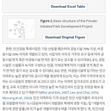
Download Excel Table
Figure 2.
Basic structure of the Private-
Initiated Park Development Project
Download Original Figure
한편, 민간공원 특례사업은 기존 산림을 훼손하여 공원시설 70% 이상, 비공
원시설 30% 이하로 개발되고 있어, 사업자의 이익과 거주민 요구 등에 따라 공
원시설 면적 혹은 비공원시설 면적은 증가 또는 감소할 수 있으며(R2, B1), 공원
시설은 시설물과 녹지로 구성되는 만큼, 이해관계에 따라 시설물 면적 혹은 녹
지 면적은 증가 또는 감소할 수 있다(R3, B2). 반면, 비공원시설에 입지하는 민간
아파트는 높은 분양가와 공시가격을 형성하게 되는데, 이는 주택 가까이에 위치
하는 도시공원의 영향으로 보고되고 있다. 이는 아파트 입지조건의 선호도가 교
통 및 교육 조건뿐만 아니라 자연성 높은 녹지공간과의 인접 및 조망권 확보 등
으로 확대되고 있기 때문이다(
Rho and Kim, 2007
;
Lee and Choi, 2016
;
Myoung et al., 2020
). 민간 아파트의 가격 상승은 민간 사업자들의 초과수익
을 유발함에 따라 「도시공원부지에서 개발행위 특례에 관한 지침」 및 「개발이익
환수에 관한 법률」에 의거 높은 개발이익환수액을 기대하게 한다. 즉, 민간사업