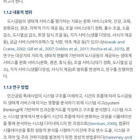
하고자 한다.
1.1.2 내용적 범위
도시공원의 생태계 서비스를 평가하는 지표는 문화 서비스(오락, 건강, 교육,
문화유산, 경관․미학적 가치 제공 등), 조절 서비스(대기 정화, 홍수 조절, 소음
감소, 도시열섬 감소, 토양 침식 조절 등), 지지 서비스(생물 다양성, 서식처 제공
등), 공급 서비스(바이오매스 및 식량, 약초 제공 등)가 있으나(
Nowak and
Crane, 2002
;
Gill et al., 2007
;
Dobbs et al., 2011
;
Rocha et al., 2015
), 본
연구는 대상지의 지리적, 생태적 현황에 기반하여 도시공원이 제공하는 생태계
서비스를 문화 서비스(문화, 경관, 휴식 등), 조절 서비스(대기 정화, 도시열섬 감
소), 지지 서비스(생물다양성, 서식처 제공)로 범위를 한정하고, 연구를 진행하였
다.
1.1.3 연구 방법
민간공원 특례사업의 시스템 구조를 이해하고, 시간의 흐름에 따라 도시공원
이 생태계 서비스에 미치는 영향을 분석하기 위해 시스템 사고(system
thinking)에 기반하여 인과순환지도를 작성하고 구조를 분석했다. 시스템 사고
는 시스템 영역에서 변수들이 시간의 흐름에 따라 변화하는 과정을 시뮬레이션
을 통해 분석하는 시스템 다이내믹스의 한 과정으로(
Sterman, 2000
), 컴퓨터
시뮬레이션을 통한 정량적 분석을 시행하기 이전에 주요 변수 도출, 시스템 구
조 파악 및 주요 전략지점을 발견하기 위한 정성적 방법론이다(
Sweeney and