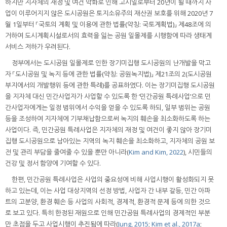
하지만 지자체의 재정 및 여건 악화로 인해 고시일로부터 20년이 될 때까지 사
업이 이루어지지 않은 도시공원은 토지소유주의 재산권 보호를 위해 2020년 7
월 1일부터 「국토의 계획 및 이용에 관한 법률(약칭: 국토계획법)」 제48조에 의
거하여 도시계획시설로서의 효력을 잃는 공원 일몰제를 시행함에 따라 생태계
서비스 저하가 우려된다.
정부에서는 도시공원 일몰제로 인한 장기미집행 도시공원의 난개발을 막고
자 「도시공원 및 녹지 등에 관한 법률(약칭: 공원녹지법)」 제21조의 2(도시공원
부지에서의 개발행위 등에 관한 특례)를 공표하였다. 이는 장기미집행 도시공원
을 지자체 대신 민간사업자가 사업할 수 있도록 한 ‘민간공원 특례사업’으로 민
간사업자에게는 일정 범위에서 수익을 얻을 수 있도록 하되, 일부 범위는 공원
등을 조성하여 지자체에 기부채납함으로써 녹지의 훼손을 최소화하도록 하는
사업이다. 즉, 민간공원 특례사업은 지자체의 재정 및 여건이 좋지 않아 장기미
집행 도시공원으로 남아있는 지역의 녹지 훼손을 최소화하고, 지자체의 공원 보
전 및 관리 부담을 줄여줄 수 있을 뿐만 아니라(
Kim and Kim, 2022
), 시민들의
건강 및 정서 함양에 기여할 수 있다.
한편, 민간공원 특례사업은 사업의 중요성에 비해 사업시행이 활성화되지 못
하고 있는데, 이는 사업 대상지역의 선정 방법, 사업자 간 내부 갈등, 민간 아파
트의 고분양, 환경 훼손 등 사업의 사회적, 경제적, 환경적 문제 등에 의한 것으
로 보고 있다. 특히 한정된 재원으로 인해 민간공원 특례사업의 경제적인 부분
만 초점을 두고 사업시행이 추진됨에 따라(
Jung, 2015
;
Kim et al., 2017a
;