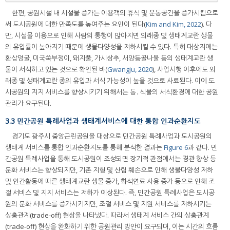
한편, 공원시설 내 시설물 증가는 이용객의 휴식 및 운동공간을 증가시킴으로
써 도시공원에 대한 만족도를 높여주는 요인이 된다(
Kim and Kim, 2022
). 다
만, 시설물 이용으로 인해 사람의 통행이 많아지면 외래종 및 생태계교란 생물
의 유입률이 높아지기 때문에 생물다양성을 저하시킬 수 있다. 특히 대상지에는
환삼덩굴, 미국쑥부쟁이, 돼지풀, 가시상추, 서양등골나물 등의 생태계교란 생
물이 서식하고 있는 것으로 확인된 바(
Gwangju, 2020
), 사업시행 이후에도 외
래종 및 생태계교란 종의 유입과 서식 가능성이 높을 것으로 사료된다. 이에 도
시공원의 지지 서비스를 향상시키기 위해서는 동․식물의 서식환경에 대한 공원
관리가 요구된다.
3.3 민간공원 특례사업과 생태계서비스에 대한 통합 인과순환지도
경기도 광주시 중앙근린공원을 대상으로 민간공원 특례사업과 도시공원의
생태계 서비스를 통합 인과순환지도를 통해 분석한 결과는
Figure 6
과 같다. 민
간공원 특례사업을 통해 도시공원이 조성되면 장기적 관점에서는 경관 향상 등
문화 서비스는 향상되지만, 기존 지형 및 산림 훼손으로 인해 생물다양성 저하
및 인간활동에 따른 생태계교란 생물 증가, 화석연료 사용 증가 등으로 인해 조
절 서비스 및 지지 서비스는 저하가 예상된다. 즉, 민간공원 특례사업은 도시공
원의 문화 서비스를 증가시키지만, 조절 서비스 및 지원 서비스를 저하시키는
상충관계(trade-off) 현상을 나타냈다. 따라서 생태계 서비스 간의 상충관계
(trade-off) 현상을 완화하기 위한 공원관리 방안이 요구되며, 이는 시간의 흐름