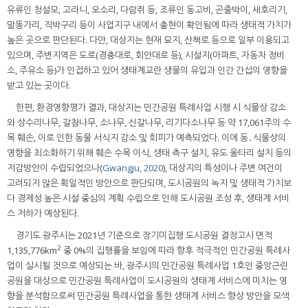
유류인 청설모, 고라니, 오소리, 다람쥐 등, 조류인 동고비, 곤줄박이, 새호리기,
말똥가리, 직박구리 등이 사업지구 내에서 출현이 확인됨에 따라 생태적 가치가
높은 곳으로 판단된다. 다만, 대상지는 현재 묘지, 산책로 등으로 일부 이용되고
있으며, 주변지역은 도로(경충대로, 회안대로 등), 시설지(아파트, 자동차 정비
소, 주유소 등)가 인접하고 있어 생태계교란 생물의 유입과 인간 간섭의 영향을
받고 있는 곳이다.
한편, 환경영향평가 결과, 대상지는 민간공원 특례사업 시행 시 식물상 감소
와 상수리나무, 갈참나무, 소나무, 신갈나무, 리기다소나무 등 약 17,061주의 수
목 훼손, 이로 인한 동물 서식지 감소 및 회피가 예측되었다. 이에 동․식물상의
영향을 최소화하기 위해 훼손 수목 이식, 생태 측구 설치, 유도 울타리 설치 등의
저감방안이 수립되었으나(
Gwangju, 2020
), 대상지의 특성이나 주변 여건이
고려되지 않은 획일적인 방안으로 판단되며, 도시공원의 녹지 및 생태적 가치보
다 경제성 높은 시설 중심의 계획 수립으로 인해 도시공원 조성 후, 생태계 서비
스 저하가 예상된다.
경기도 광주시는 2021년 기준으로 장기미집행 도시공원 결정고시 면적
2
1,135,776km
중 0%의 집행률을 보임에 따라 향후 적극적인 민간공원 특례사
업이 실시될 것으로 예상되는 바, 광주시의 민간공원 특례사업 1호인 중앙근린
공원을 대상으로 민간공원 특례사업이 도시공원의 생태계 서비스에 미치는 영
향을 분석함으로써 민간공원 특례사업을 통한 생태계 서비스 향상 방안을 모색