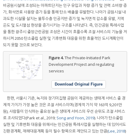
비공원시설에 조성되는 아파트단지는 인구 유입과 차량 증가 및 전력 소비량 증
가, 화석연료 사용량 증가 등을 통해 탄소 배출을 유발한다. 나아가 공원시설 내
과도한 시설물 설치는 불투수층 인공지반 증가 및 녹지면적 감소를 유발, 지역
온도 및 도시열섬 현상을 증가시키는 구조를 나타냈다. 즉, 민간공원 특례사업
을 통한 광주시 중앙근린공원 조성은 시간이 흐를수록 조절 서비스의 기능을 저
하시켜 2050 탄소중립 실현 및 기후변화 대응을 위한 효율적인 도시계획안이
되지 못할 것으로 보인다.
Figure 4.
The Private-Initiated Park
Development Project and regulating
services
Download Original Figure
한편, 서울시 기준, 녹지와 장기미집행 공원이 제공하는 생태계 서비스 중 경
제적 가치가 가장 높은 것은 조절 서비스이며(경제적 가치 약 163억 9,201만
원), 사람들이 인식하는 중요성 높은 생태계 서비스의 우선 순위도 조절 서비스
로 조사되었다(Park et al., 2019;
Song and Yoon, 2019
). 나아가 탄소중립
실현 및 기후변화 대응을 위해서는 민간공원 특례사업을 실행하는 데 있어서도
친환경계획, 재해대응계획 등이 필수 항목으로 제안되고 있는 만큼(
Lee, 2018
)