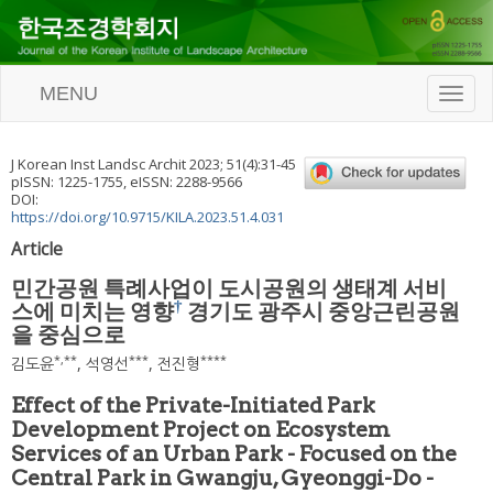
MENU
T
o
g
g
J Korean Inst Landsc Archit
2023
;
51
(
4
):
31
-
45
l
pISSN: 1225-1755, eISSN: 2288-9566
e
DOI:
n
https://doi.org/10.9715/KILA.2023.51.4.031
a
Article
v
i
민간공원 특례사업이 도시공원의 생태계 서비
g
†
스에 미치는 영향
경기도 광주시 중앙근린공원
a
을 중심으로
t
i
*
,
**
***
****
김도윤
,
석영선
,
전진형
o
n
Effect of the Private-Initiated Park
Development Project on Ecosystem
Services of an Urban Park - Focused on the
Central Park in Gwangju, Gyeonggi-Do -