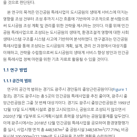
을 것으로 판단된다.
본 연구의 목적은 민간공원 특례사업이 도시공원의 생태계 서비스에 미치는
영향을 조성 전부터 조성 후까지 시간 흐름에 기반하여 구조적으로 분석함으로
써 도시공원 조성 계획 및 관리를 위한 전략을 제시하는 것이다. 이를 위해 민간
공원 특례사업으로 조성되는 도시공원의 생태적, 환경조절적 영향에 대한 사회
생태시스템 구조를 시스템 사고에 기반하여 분석하였다. 연구결과는 민간공원
특례사업을 통해 조성되는 도시공원의 계획, 설계, 관리 전 과정에서 대상지를
이해하고, 전략을 수립함으로써 도시공원의 생태계 서비스 향상 방안과 민간공
원 특례사업 정책 마련을 위한 기초 자료로 활용될 수 있을 것이다.
1.1 연구 방법
1.1.1 공간적 범위
연구의 공간적 범위는 경기도 광주시 경안동의 중앙근린공원이다(
Figure 1
참조). 경기도 광주시는 총 5곳의 민간공원 특례사업을 추진 중이며, 광주시 중
앙근린공원은 그중 첫 번째 대상지이다. 경기도 광주시 중앙근린공원은 1993년
12월 13일 도시계획시설로 결정 고시되었으나, 공원으로 조성되지 않으면서
2020년 7월 1일부로 도시계획시설로 효력을 상실하는 공원일몰제를 앞두었다.
이에 광주시에서는 2018년 12월 민간공원 특례사업을 공모하여 환경영향평가
2
2
를 실시, 사업시행 면적 총 448,587m
중 공원시설 348,587m
(77.71%), 비공
2
원시설 100,000m
(22.29%)로 도시공원을 조성할 계획을 수립하였다