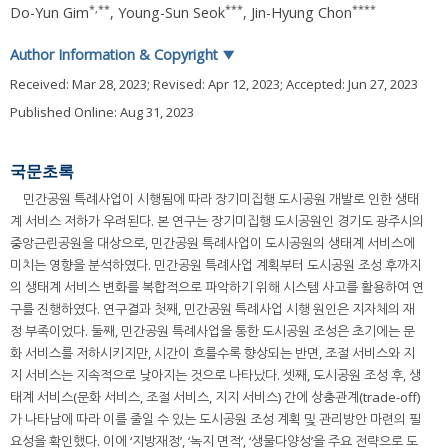
*
,
**
***
****
Do-Yun Gim
,
Young-Sun Seok
,
Jin-Hyung Chon
Author Information & Copyright
▼
Received:
Mar 28, 2023
; Revised:
Apr 12, 2023
; Accepted:
Jun 27, 2023
Published Online: Aug 31, 2023
국문초록
민간공원 특례사업이 시행됨에 따라 장기미집행 도시공원 개발로 인한 생태
계 서비스 저하가 우려된다. 본 연구는 장기미집행 도시공원인 경기도 광주시의
중앙근린공원을 대상으로, 민간공원 특례사업이 도시공원의 생태계 서비스에
미치는 영향을 분석하였다. 민간공원 특례사업 계획부터 도시공원 조성 후까지
의 생태계 서비스 변화를 복합적으로 파악하기 위해 시스템 사고를 활용하여 연
구를 진행하였다. 연구결과 첫째, 민간공원 특례사업 시행 원인은 지자체의 재
정 부족이었다. 둘째, 민간공원 특례사업을 통한 도시공원 조성은 초기에는 문
화 서비스를 저하시키지만, 시간이 흐를수록 향상되는 반면, 조절 서비스와 지
지 서비스는 지속적으로 낮아지는 것으로 나타났다. 셋째, 도시공원 조성 후, 생
태계 서비스(문화 서비스, 조절 서비스, 지지 서비스) 간에 상충관계(trade-off)
가 나타남에 따라 이를 줄일 수 있는 도시공원 조성 계획 및 관리방안 마련의 필
요성을 확인했다. 이에 ‘지방재정’, ‘녹지 면적’, ‘생물다양성’을 주요 전략으로 도