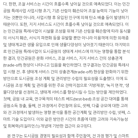
다. 한편, 조절 서비스는 시간이 흐를수록 낮아질 것으로 예측되었다. 이는 민간
공원 특례사업 사업시행 초기, 기존 산림이 훼손되어 조절 능력의 기능이 낮아
지는 것뿐만 아니라, 사업시행 후 유입된 인구에 의해 탄소 배출 등이 발생하기
때문이다. 또한, 지지 서비스도 시간이 흐를수록 낮아질 것으로 예측되었다. 이
는 민간공원 특례사업이 시설물 조성을 위해 기존 산림을 훼손함에 따라 동식물
의 서식지 훼손, 서식지 파편화 등을 유발할 뿐만 아니라 이용객에 의한 외래종
및 생태계교란 생물 유입으로 인해 생물다양성이 낮아졌기 때문이다. 마지막으
로 민간공원 특례사업이 도시공원의 생태계 서비스에 미치는 영향을 통합 분석
한 결과, 민간공원은 문화 서비스, 조절 서비스, 지지 서비스 간의 상충관계
(trade-off) 현상이 나타나고 있음을 확인하였다. 연구결과는 민간공원 특례사
업 시행 전․후 생태계 서비스 간의 상충관계(trade-off) 현상을 완화하기 위한
방안으로 도시공원 조성 계획 및 관리방안 수립의 필요성을 도출했다. 이에 도
시공원 조성 계획 및 관리를 위한 주요 전략지점으로 ‘지방재정’, ‘녹지 면적’, ‘생
물다양성’을 선정하고, 생태계 서비스를 향상시킬 수 있는 방안을 제안하였다.
첫째, 공원 내 교육, 연구목적의 테스트 베드(test-bed) 조성 공간 대여를 통해
공원소득 창출, 둘째, 전 과정에서 주민참여 유도, 셋째, 다중 규모에 대한 고려
와 전 과정에서 발생하는 영향 분석을 통한 공간계획 및 관리방안 수립, 넷째, 스
마트 기술 도입이다. 이와 같은 방안은 시간의 흐름에 대한 고려와 지속가능성
및 회복력(리질리언스) 개념에 기반한 접근이 요구된다.
본 연구는 도시공원 경영의 필요성과 함께 주민참여, 전 과정 평가 및 스마트