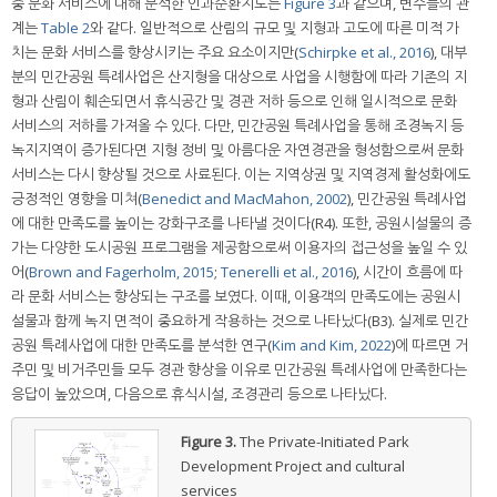
중 문화 서비스에 대해 분석한 인과순환지도는
Figure 3
과 같으며, 변수들의 관
계는
Table 2
와 같다. 일반적으로 산림의 규모 및 지형과 고도에 따른 미적 가
치는 문화 서비스를 향상시키는 주요 요소이지만(
Schirpke et al., 2016
), 대부
분의 민간공원 특례사업은 산지형을 대상으로 사업을 시행함에 따라 기존의 지
형과 산림이 훼손되면서 휴식공간 및 경관 저하 등으로 인해 일시적으로 문화
서비스의 저하를 가져올 수 있다. 다만, 민간공원 특례사업을 통해 조경녹지 등
녹지지역이 증가된다면 지형 정비 및 아름다운 자연경관을 형성함으로써 문화
서비스는 다시 향상될 것으로 사료된다. 이는 지역상권 및 지역경제 활성화에도
긍정적인 영향을 미쳐(
Benedict and MacMahon, 2002
), 민간공원 특례사업
에 대한 만족도를 높이는 강화구조를 나타낼 것이다(R4). 또한, 공원시설물의 증
가는 다양한 도시공원 프로그램을 제공함으로써 이용자의 접근성을 높일 수 있
어(
Brown and Fagerholm, 2015
;
Tenerelli et al., 2016
), 시간이 흐름에 따
라 문화 서비스는 향상되는 구조를 보였다. 이때, 이용객의 만족도에는 공원시
설물과 함께 녹지 면적이 중요하게 작용하는 것으로 나타났다(B3). 실제로 민간
공원 특례사업에 대한 만족도를 분석한 연구(
Kim and Kim, 2022
)에 따르면 거
주민 및 비거주민들 모두 경관 향상을 이유로 민간공원 특례사업에 만족한다는
응답이 높았으며, 다음으로 휴식시설, 조경관리 등으로 나타났다.
Figure 3.
The Private-Initiated Park
Development Project and cultural
services