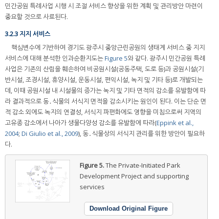
민간공원 특례사업 시행 시 조절 서비스 향상을 위한 계획 및 관리방안 마련이
중요할 것으로 사료된다.
3.2.3 지지 서비스
핵심변수에 기반하여 경기도 광주시 중앙근린공원의 생태계 서비스 중 지지
서비스에 대해 분석한 인과순환지도는
Figure 5
와 같다. 광주시 민간공원 특례
사업은 기존의 산림을 훼손하여 비공원시설(공동주택, 도로 등)과 공원시설(기
반시설, 조경시설, 휴양시설, 운동시설, 편익시설, 녹지 및 기타 등)로 개발되는
데, 이때 공원시설 내 시설물의 증가는 녹지 및 기타 면적의 감소를 유발함에 따
라 결과적으로 동․식물의 서식지 면적을 감소시키는 원인이 된다. 이는 단순 면
적 감소 외에도 녹지의 연결성, 서식지 파편화에도 영향을 미침으로써 지역의
고유종 감소에서 나아가 생물다양성 감소를 유발함에 따라(
Eppink et al.,
2004
;
Di Giulio et al., 2009
), 동․식물상의 서식지 관리를 위한 방안이 필요하
다.
Figure 5.
The Private-Initiated Park
Development Project and supporting
services
Download Original Figure