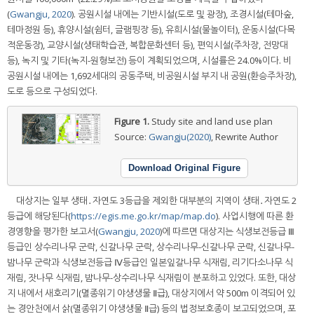
(
Gwangju, 2020
). 공원시설 내에는 기반시설(도로 및 광장), 조경시설(테마숲,
테마정원 등), 휴양시설(쉼터, 글램핑장 등), 유희시설(물놀이터), 운동시설(다목
적운동장), 교양시설(생태학습관, 복합문화센터 등), 편익시설(주차장, 전망대
등), 녹지 및 기타(녹지-원형보전) 등이 계획되었으며, 시설률은 24.0%이다. 비
공원시설 내에는 1,692세대의 공동주택, 비공원시설 부지 내 공원(환승주차장),
도로 등으로 구성되었다.
Figure 1.
Study site and land use plan
Source:
Gwangju(2020)
, Rewrite Author
Download Original Figure
대상지는 일부 생태․자연도 3등급을 제외한 대부분의 지역이 생태․자연도 2
등급에 해당된다(
https://egis.me.go.kr/map/map.do
). 사업시행에 따른 환
경영향을 평가한 보고서(
Gwangju, 2020
)에 따르면 대상지는 식생보전등급 Ⅲ
등급인 상수리나무 군락, 신갈나무 군락, 상수리나무-신갈나무 군락, 신갈나무-
밤나무 군락과 식생보전등급 Ⅳ등급인 일본잎갈나무 식재림, 리기다소나무 식
재림, 잣나무 식재림, 밤나무-상수리나무 식재림이 분포하고 있었다. 또한, 대상
지 내에서 새호리기(멸종위기 야생생물 Ⅱ급), 대상지에서 약 500m 이격되어 있
는 경안천에서 삵(멸종위기 야생생물 Ⅱ급) 등의 법정보호종이 보고되었으며, 포