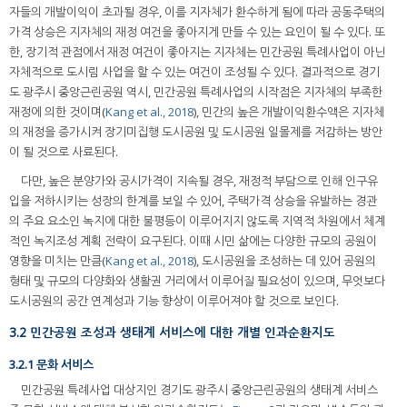
자들의 개발이익이 초과될 경우, 이를 지자체가 환수하게 됨에 따라 공동주택의
가격 상승은 지자체의 재정 여건을 좋아지게 만들 수 있는 요인이 될 수 있다. 또
한, 장기적 관점에서 재정 여건이 좋아지는 지자체는 민간공원 특례사업이 아닌
자체적으로 도시림 사업을 할 수 있는 여건이 조성될 수 있다. 결과적으로 경기
도 광주시 중앙근린공원 역시, 민간공원 특례사업의 시작점은 지자체의 부족한
재정에 의한 것이며(
Kang et al., 2018
), 민간의 높은 개발이익환수액은 지자체
의 재정을 증가시켜 장기미집행 도시공원 및 도시공원 일몰제를 저감하는 방안
이 될 것으로 사료된다.
다만, 높은 분양가와 공시가격이 지속될 경우, 재정적 부담으로 인해 인구유
입을 저하시키는 성장의 한계를 보일 수 있어, 주택가격 상승을 유발하는 경관
의 주요 요소인 녹지에 대한 불평등이 이루어지지 않도록 지역적 차원에서 체계
적인 녹지조성 계획 전략이 요구된다. 이때 시민 삶에는 다양한 규모의 공원이
영향을 미치는 만큼(
Kang et al., 2018
), 도시공원을 조성하는 데 있어 공원의
형태 및 규모의 다양화와 생활권 거리에서 이루어질 필요성이 있으며, 무엇보다
도시공원의 공간 연계성과 기능 향상이 이루어져야 할 것으로 보인다.
3.2 민간공원 조성과 생태계 서비스에 대한 개별 인과순환지도
3.2.1 문화 서비스
민간공원 특례사업 대상지인 경기도 광주시 중앙근린공원의 생태계 서비스