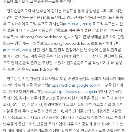
루프에 초점을 두고 인과순환구조를 분석했다.
인과순환지도에서 변수들의 관계는 화살표를 통해 방향성을 나타내며 시간
지연이 발생하는 구간은 (⇟)로 표시하고, 인과관계는 양(+)과 음(-)의 표시를 통
해 도식화하여 피드백 루프로 제시한다(
Kim et al., 2001
). 피드백 루프는 시간
이 흐름에 따라 시스템이 동일한 방향으로 계속 증가 혹은 감소할 경우에는 강
화루프(reinforcing feedback loop: R), 시스템이 균형 상태를 유지하여 안정
화되는 경우에는 균형루프(balancing feedback loop: B)로 표시하게 된다
(
Kim et al., 2001
). 한편, 현시점, 단편적 관점에서는 변수들이 순환적 관계를
보이지 않더라도, 계획 등을 통해 시스템이 변화하거나, 대상지의 환경변화 등
으로 인해 순환적 관계는 조성될 수 있다. 인과순환지도를 작성하기 위해 활용
된 프로그램은 Vensim PLE X64이다.
연구는 먼저 민간공원 특례사업의 도입 배경과 공원의 생태계 서비스에 대해
파악하기 위해 구글 학술검색(
https://scholar.google.co.kr/
)과 구글 웹사이
트, 환경영향평가정보지원시스템(
https://www.eiass.go.kr/
)에서 ‘민간공원
특례사업, 경기도 광주시 중앙근린공원’에 대한 단어들을 중심으로 국내 정책보
고서, KCI 논문, 신문 기사, 환경영향평가 보고서 등의 문헌자료를 수집 후 문헌
고찰을 통해 주요 변수를 도출하였으며, 이후 단어들 간의 인과관계를 고찰했
다. 다음으로 광주시 중앙근린공원의 생태계 서비스로 범위를 한정하고, 추출된
변수들의 중심으로 민간공원 특례사업에 따른 도시공원의 생태계 서비스 기능
에 대해 개별 인과순환지도를 작성했다. 이후 개별 인과순환지도를 종합하여 통