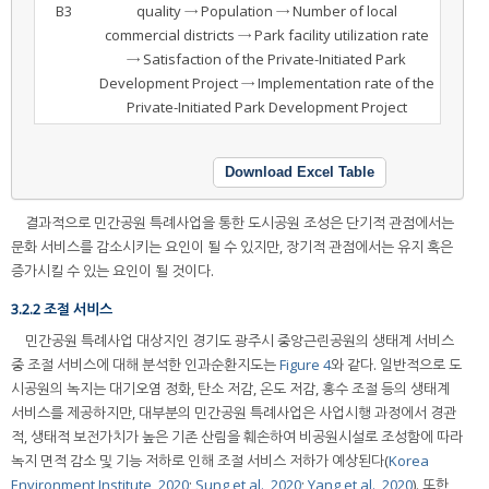
B3
quality → Population → Number of local
commercial districts → Park facility utilization rate
→ Satisfaction of the Private-Initiated Park
Development Project → Implementation rate of the
Private-Initiated Park Development Project
Download Excel Table
결과적으로 민간공원 특례사업을 통한 도시공원 조성은 단기적 관점에서는
문화 서비스를 감소시키는 요인이 될 수 있지만, 장기적 관점에서는 유지 혹은
증가시킬 수 있는 요인이 될 것이다.
3.2.2 조절 서비스
민간공원 특례사업 대상지인 경기도 광주시 중앙근린공원의 생태계 서비스
중 조절 서비스에 대해 분석한 인과순환지도는
Figure 4
와 같다. 일반적으로 도
시공원의 녹지는 대기오염 정화, 탄소 저감, 온도 저감, 홍수 조절 등의 생태계
서비스를 제공하지만, 대부분의 민간공원 특례사업은 사업시행 과정에서 경관
적, 생태적 보전가치가 높은 기존 산림을 훼손하여 비공원시설로 조성함에 따라
녹지 면적 감소 및 기능 저하로 인해 조절 서비스 저하가 예상된다(
Korea
Environment Institute, 2020
;
Sung et al., 2020
;
Yang et al., 2020
). 또한,