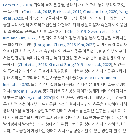
Eom et al., 2019
), 지역의 녹지 불균형, 생태계 서비스 저하 등이 우려되고 있
는 실정이다(
Choi et al., 2018
;
Park et al., 2019
;
Choi and Lee, 2020
;
Yang
et al., 2020
). 이에 앞선 연구들에서는 주로 근린공원으로 조성되고 있는 민간
공원 특례사업의 제도적 개선안을 마련하기 위해 공원 이용자 측면에서 이용현
황 및 중요도, 만족도에 대해 조사하거나(
Choi, 2019
;
Gweon et al., 2021
;
Kim and Kim, 2022
), 사업자와 지자체의 갈등 해결을 통해 민간공원 특례사업
을 활성화하는 방안(
Hong and Chung, 2016
;
Kim, 2022
) 등 민간공원 특례사
업에 대한 사회적, 경제적 측면에서의 연구가 주를 이루었다. 반면 일부 연구에
서는 민간공원 특례사업에 따른 녹지 연결성 및 서식종 변화 등 환경변화에 주
목하거나(
Choi et al., 2018
;
Kim and Sung 2019
;
Lee et al., 2022
), 민간공
원 특례사업지의 입지 특성과 환경영향을 고려하여 생태계 서비스를 유지하기
위해 지역별로 고려해야 되는 사항을 제시하였다(
Korea Environment
Institute, 2020
). 또한 장기미집행 도시공원의 잠재적 생태계 서비스를 추정하
거나(
Park et al., 2019
), 장기미집행 도시공원 해제가 생태계 서비스에 미치는
영향을 분석(
Yang et al., 2020
)하는 연구들이 진행되기도 하였지만, 민간공원
특례사업 조성 이전부터 도시공원 조성 이후까지 시간의 흐름을 반영하여 사회
생태시스템 측면에서 종합적으로 생태계 서비스를 살펴본 연구는 부족하다. 이
에 시간의 흐름을 반영하여 도시공원의 생태계 서비스 영향을 분석하는 것은 개
발과정에서 발생하는 도시 생태계의 위협으로 인한 생태계 서비스 저하뿐만 아
니라, 도시공원이 제공하는 생태계 서비스를 향상시킬 수 있는 방안이 될 수 있