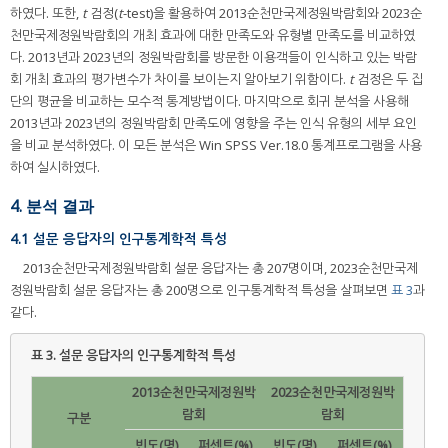
하였다. 또한,
t
검정(
t
-test)을 활용하여 2013순천만국제정원박람회와 2023순
천만국제정원박람회의 개최 효과에 대한 만족도와 유형별 만족도를 비교하였
다. 2013년과 2023년의 정원박람회를 방문한 이용객들이 인식하고 있는 박람
회 개최 효과의 평가변수가 차이를 보이는지 알아보기 위함이다.
t
검정은 두 집
단의 평균을 비교하는 모수적 통계방법이다. 마지막으로 회귀 분석을 사용해
2013년과 2023년의 정원박람회 만족도에 영향을 주는 인식 유형의 세부 요인
을 비교 분석하였다. 이 모든 분석은 Win SPSS Ver.18.0 통계프로그램을 사용
하여 실시하였다.
4. 분석 결과
4.1 설문 응답자의 인구통계학적 특성
2013순천만국제정원박람회 설문 응답자는 총 207명이며, 2023순천만국제
정원박람회 설문 응답자는 총 200명으로 인구통계학적 특성을 살펴보면
표 3
과
같다.
표 3.
설문 응답자의 인구통계학적 특성
2013순천만국제정원박
2023순천만국제정원박
람회
람회
구분
빈도(명)
퍼센트(%)
빈도(명)
퍼센트(%)