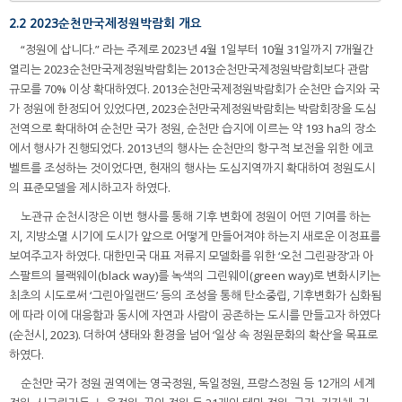
2.2 2023순천만국제정원박람회 개요
“정원에 삽니다.” 라는 주제로 2023년 4월 1일부터 10월 31일까지 7개월간
열리는 2023순천만국제정원박람회는 2013순천만국제정원박람회보다 관람
규모를 70% 이상 확대하였다. 2013순천만국제정원박람회가 순천만 습지와 국
가 정원에 한정되어 있었다면, 2023순천만국제정원박람회는 박람회장을 도심
전역으로 확대하여 순천만 국가 정원, 순천만 습지에 이르는 약 193 ha의 장소
에서 행사가 진행되었다. 2013년의 행사는 순천만의 항구적 보전을 위한 에코
벨트를 조성하는 것이었다면, 현재의 행사는 도심지역까지 확대하여 정원도시
의 표준모델을 제시하고자 하였다.
노관규 순천시장은 이번 행사를 통해 기후 변화에 정원이 어떤 기여를 하는
지, 지방소멸 시기에 도시가 앞으로 어떻게 만들어져야 하는지 새로운 이정표를
보여주고자 하였다. 대한민국 대표 저류지 모델화를 위한 ‘오천 그린광장’과 아
스팔트의 블랙웨이(black way)를 녹색의 그린웨이(green way)로 변화시키는
최초의 시도로써 ‘그린아일랜드’ 등의 조성을 통해 탄소중립, 기후변화가 심화됨
에 따라 이에 대응함과 동시에 자연과 사람이 공존하는 도시를 만들고자 하였다
(순천시, 2023). 더하여 생태와 환경을 넘어 ‘일상 속 정원문화의 확산’을 목표로
하였다.
순천만 국가 정원 권역에는 영국정원, 독일정원, 프랑스정원 등 12개의 세계