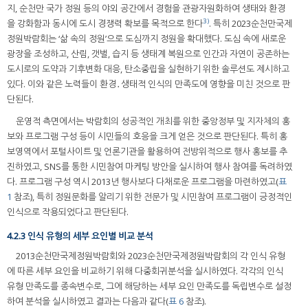
지, 순천만 국가 정원 등의 야외 공간에서 경험을 관광자원화하여 생태와 환경
3)
을 강화함과 동시에 도시 경쟁력 확보를 목적으로 한다
. 특히 2023순천만국제
정원박람회는 ‘삶 속의 정원’으로 도심까지 정원을 확대했다. 도심 속에 새로운
광장을 조성하고, 산림, 갯벌, 습지 등 생태계 복원으로 인간과 자연이 공존하는
도시로의 도약과 기후변화 대응, 탄소중립을 실현하기 위한 솔루션도 제시하고
있다. 이와 같은 노력들이 환경․생태적 인식의 만족도에 영향을 미친 것으로 판
단된다.
운영적 측면에서는 박람회의 성공적인 개최를 위한 중앙정부 및 지자체의 홍
보와 프로그램 구성 등이 시민들의 호응을 크게 얻은 것으로 판단된다. 특히 홍
보영역에서 포털사이트 및 언론기관을 활용하여 전방위적으로 행사 홍보를 추
진하였고, SNS를 통한 시민참여 마케팅 방안을 실시하여 행사 참여를 독려하였
다. 프로그램 구성 역시 2013년 행사보다 다채로운 프로그램을 마련하였고(
표
1
참조), 특히 정원문화를 알리기 위한 전문가 및 시민참여 프로그램이 긍정적인
인식으로 작용되었다고 판단된다.
4.2.3 인식 유형의 세부 요인별 비교 분석
2013순천만국제정원박람회와 2023순천만국제정원박람회의 각 인식 유형
에 따른 세부 요인을 비교하기 위해 다중회귀분석을 실시하였다. 각각의 인식
유형 만족도를 종속변수로, 그에 해당하는 세부 요인 만족도를 독립변수로 설정
하여 분석을 실시하였고 결과는 다음과 같다(
표 6
참조).