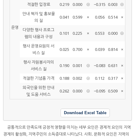
적절한 입장료
0.219
0.000
⦾
−0.315
0.003
⦾
안내 책자 및 홍보물
0.041
0.599
×
0.056
0.514
×
의 질
운영
다양한 행사 프로그
0.101
0.225
×
0.553
0.000
⦾
램의 내용과 구성
행사 운영요원의 서
0.025
0.700
×
0.039
0.814
×
비스 질
행사 자원봉사자의
0.190
0.001
⦾
−0.083
0.631
×
서비스 질
적절한 기념품 가격
0.188
0.002
⦾
0.112
0.317
×
외국인을 위한 안내
0.262
0.000
⦾
−0.095
0.509
×
및 도움 서비스
Download Excel Table
공통적으로 만족도에 긍정적 영향을 미치는 세부 요인은 경제적 요인의 지역
경제의 활성화, 지역주민의 소득증대로 나타났다. 사회․문화적 요인은 지역의