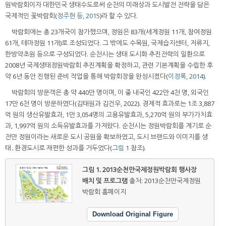
원박람회이자 대한민국 생태수도로써 순천의 미래상과 도시발전 전략을 담은
국제적인 꽃박람회(
정주현 등, 2015
)라 할 수 있다.
박람회에는 총 23개국이 참가했으며, 정원은 83개(세계정원 11개, 참여정원
61개, 테마정원 11개)로 조성되었다. 그 밖에도 수목원, 국제습지센터, 저류지,
한방약초원 등으로 구성되었다. 순천시는 생태 도시화 추진전략의 일환으로
2008년 국제생태정원박람회 추진계획을 확정하고, 관련 기본계획을 수립한 후
약 6년 동안 진행된 준비 작업을 통해 박람회장을 완성시켰다(
이정록, 2014
).
박람회의 방문객은 총 약 440만 명이며, 이 중 내국인 422만 4천 명, 외국인
17만 6천 명이 방문하였다(김태원과 김건우, 2022). 경제적 효과로는 1조 3,887
억 원의 생산유발효과, 1만 3,054명의 고용유발효과, 5,270억 원의 부가가치효
과, 1,997억 원의 소득유발효과를 가져왔다. 순천시는 정원박람회를 계기로 순
전만 정원이라는 새로운 도시 공원을 확보하였고, 도시 브랜드와 이미지를 생
태․환경도시로 재편한 성과를 거두었다(
그림 1
참조).
그림 1.
2013순천만국제정원박람회 행사장
배치 및 프로그램
출처: 2013순천만국제정원
박람회 홈페이지
Download Original Figure