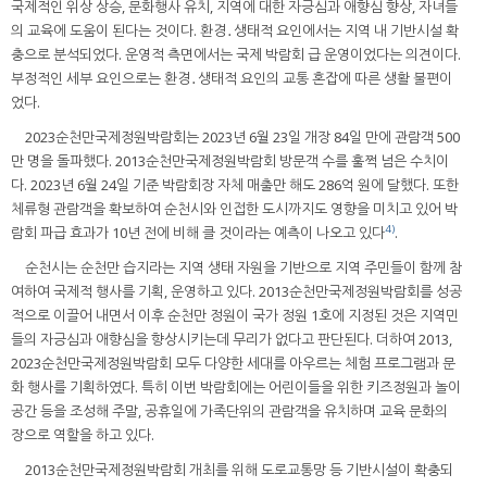
국제적인 위상 상승, 문화행사 유치, 지역에 대한 자긍심과 애향심 향상, 자녀들
의 교육에 도움이 된다는 것이다. 환경․생태적 요인에서는 지역 내 기반시설 확
충으로 분석되었다. 운영적 측면에서는 국제 박람회 급 운영이었다는 의견이다.
부정적인 세부 요인으로는 환경․생태적 요인의 교통 혼잡에 따른 생활 불편이
었다.
2023순천만국제정원박람회는 2023년 6월 23일 개장 84일 만에 관람객 500
만 명을 돌파했다. 2013순천만국제정원박람회 방문객 수를 훌쩍 넘은 수치이
다. 2023년 6월 24일 기준 박람회장 자체 매출만 해도 286억 원에 달했다. 또한
체류형 관람객을 확보하여 순천시와 인접한 도시까지도 영향을 미치고 있어 박
4)
람회 파급 효과가 10년 전에 비해 클 것이라는 예측이 나오고 있다
.
순천시는 순천만 습지라는 지역 생태 자원을 기반으로 지역 주민들이 함께 참
여하여 국제적 행사를 기획, 운영하고 있다. 2013순천만국제정원박람회를 성공
적으로 이끌어 내면서 이후 순천만 정원이 국가 정원 1호에 지정된 것은 지역민
들의 자긍심과 애향심을 향상시키는데 무리가 없다고 판단된다. 더하여 2013,
2023순천만국제정원박람회 모두 다양한 세대를 아우르는 체험 프로그램과 문
화 행사를 기획하였다. 특히 이번 박람회에는 어린이들을 위한 키즈정원과 놀이
공간 등을 조성해 주말, 공휴일에 가족단위의 관람객을 유치하며 교육 문화의
장으로 역할을 하고 있다.
2013순천만국제정원박람회 개최를 위해 도로교통망 등 기반시설이 확충되