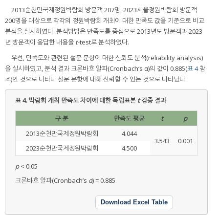
2013순천만국제정원박람회 방문객 207명, 2023서울정원박람회 방문객
200명을 대상으로 각각의 정원박람회 개최에 대한 만족도 값을 기준으로 비교
분석을 실시하였다. 분석방법은 만족도를 중심으로 2013년도 방문객과 2023
년 방문객이 응답한 내용을
t
-test로 분석하였다.
우선, 만족도와 관련된 설문 문항에 대한 신뢰도 분석(reliability analysis)
을 실시하였고, 분석 결과 크론바흐 알파(Cronbach‘s α)의 값이 0.885(
표 4
참
조)인 것으로 나타나 설문 문항에 대해 신뢰할 수 있는 것으로 나타났다.
표 4.
박람회 개최 만족도 차이에 대한 독립표본
t
검증 결과
구 분
만족도 평균
t
p
2013순천만국제정원박람회
4.044
3.543
0.001
2023순천만국제정원박람회
4.500
p
< 0.05
크론바흐 알파(Cronbach’s
α
) = 0.885
Download Excel Table