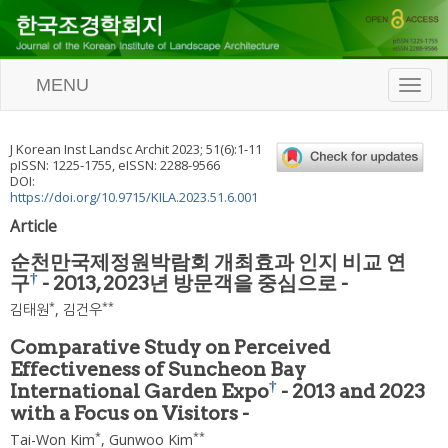
MENU
T
o
g
g
J Korean Inst Landsc Archit
2023
;
51
(
6
):
1
-
11
l
pISSN: 1225-1755, eISSN: 2288-9566
e
DOI:
n
https://doi.org/10.9715/KILA.2023.51.6.001
a
Article
v
i
순천만국제정원박람회 개최효과 인지 비교 연
g
†
구
- 2013, 2023년 방문객을 중심으로 -
a
t
*
**
김태원
,
김건우
i
o
Comparative Study on Perceived
n
Effectiveness of Suncheon Bay
†
International Garden Expo
- 2013 and 2023
with a Focus on Visitors -
*
**
Tai-Won Kim
,
Gunwoo Kim