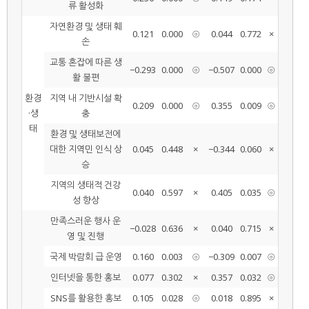
류 활성화
자연환경 및 생태 훼
0.121
0.000
⦾
0.044
0.772
×
손
교통 혼잡에 따른 생
−0.293
0.000
⦾
−0.507
0.000
⦾
활 불편
환경
지역 내 기반시설 확
0.209
0.000
⦾
0.355
0.009
⦾
·생
충
태
환경 및 생태보전에
대한 지역민 인식 상
0.045
0.448
×
−0.344
0.060
×
승
지역의 생태적 건강
0.040
0.597
×
0.405
0.035
⦾
성 향상
만족스러운 행사 운
−0.028
0.636
×
0.040
0.715
×
영 및 진행
국제 박람회 급 운영
0.160
0.003
⦾
−0.309
0.007
⦾
인터넷을 통한 홍보
0.077
0.302
×
0.357
0.032
⦾
SNS를 활용한 홍보
0.105
0.028
⦾
0.018
0.895
×