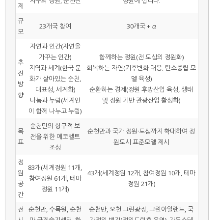
지구의 정원, 순천만
정원에 삽니다.
제
규
23개국 참여
30개국 +
α
모
자연과 인간(자연을
가꾸는 인간)
함께하는 정원(전 도심의 정원화)
추
지역과 세계(한국 문
회복하는 자연(기후변화 대응, 탄소중립 모
진
화가 살아있는 순천,
델 육성)
방
대표성, 세계화)
순환하는 경제(정원 후방산업 육성, 생태
향
나눔과 누림(세계인
및 정원 기반 관광산업 활성화)
이 함께 나누고 누림)
순천만의 항구적 보
목
순천만과 국가 정원·도심까지 확대하여 정
전을 위한 에코벨트
표
원도시 표준모델 제시
조성
정
83개(세계정원 11개,
원
43개(세계정원 12개, 참여정원 10개, 테마
참여정원 61개, 테마
공
정원 21개)
정원 11개)
간
전
순천만, 수목원, 순천
순천만, 오천 그린광장, 그린아일랜드, 국
시
만 국제습지센터, 한
가정원 뱃길(정원드림호 운영), 가든스테