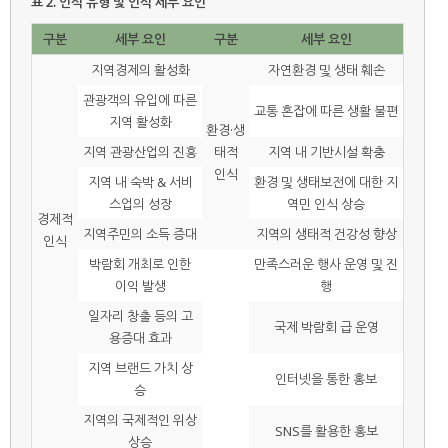
표 2.
인식 유형 및 인식 세부 요인
구분
세부 요인
구분
세부 요인
지역경제의 활성화
자연환경 및 생태 훼손
관광객의 유입에 따른
교통 혼잡에 따른 생활 불편
지역 활성화
환경·생
지역 관광산업의 진흥
태적
지역 내 기반시설 확충
인식
지역 내 숙박 & 서비
환경 및 생태보전에 대한 지
스업의 성장
역민 인식 상승
경제적
지역주민의 소득 증대
지역의 생태적 건강성 향상
인식
박람회 개최로 인한
만족스러운 행사 운영 및 진
이익 발생
행
일자리 창출 등의 고
국제 박람회 급 운영
용증대 효과
지역 브랜드 가치 상
인터넷을 통한 홍보
승
지역의 국제적인 위상
SNS를 활용한 홍보
상승