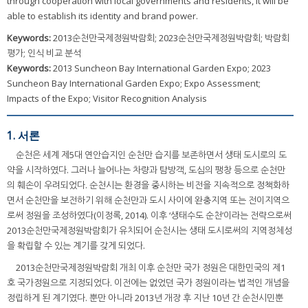
through cooperation with local governments and residents, it will be
able to establish its identity and brand power.
Keywords:
2013순천만국제정원박람회; 2023순천만국제정원박람회; 박람회
평가; 인식 비교 분석
Keywords:
2013 Suncheon Bay International Garden Expo; 2023
Suncheon Bay International Garden Expo; Expo Assessment;
Impacts of the Expo; Visitor Recognition Analysis
1. 서론
순천은 세계 제5대 연안습지인 순천만 습지를 보존하면서 생태 도시로의 도
약을 시작하였다. 그러나 늘어나는 차량과 탐방객, 도심의 팽창 등으로 순천만
의 훼손이 우려되었다. 순천시는 환경을 중시하는 비전을 지속적으로 정책화하
면서 순천만을 보전하기 위해 순천만과 도시 사이에 완충지역 또는 전이지역으
로써 정원을 조성하였다(이정록, 2014). 이후 ‘생태수도 순천’이라는 전략으로써
2013순천만국제정원박람회가 유치되어 순천시는 생태 도시로써의 지역정체성
을 확립할 수 있는 계기를 갖게 되었다.
2013순천만국제정원박람회 개최 이후 순천만 국가 정원은 대한민국의 제1
호 국가정원으로 지정되었다. 이전에는 없었던 국가 정원이라는 법적인 개념을
정립하게 된 계기였다. 뿐만 아니라 2013년 개장 후 지난 10년 간 순천시민뿐