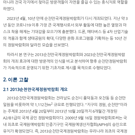
아니라 전국 각지에서 찾아온 방문객들이 자연을 즐길 수 있는 휴식처로 역할을
하였다.
2023년 4월, 10년 만에 순천만국제정원박람회가 다시 개최되었다. 지난 약 3
년 동안 코로나19 이후 가장 큰 국제행사로서 외부 활동에 대한 높은 열망과 마
스크 착용 해제는 기대감을 모으기에 충분했다. 드론, 메타버스 등 4차 산업기술
의 적용과 함께 생태공원의 확대, 다양한 문화 프로그램을 기획하는 등 10년 전
의 정원박람회와 달라진 모습을 선보였다.
따라서 본 연구는 2013순천만국제정원박람회와 2023순천만국제정원박람
회의 개최 효과에 대한 방문객의 인식을 비교 분석하여 향후 순천만정원박람회
가 지속적으로 운영되기 위한 기초자료 제시를 목적으로 수행되었다.
2. 이론 고찰
2.1 2013순천만국제정원박람회 개요
2013순천만국제정원박람회는 전라남도 순천시 풍덕동과 오천동 등 순천만
2
일원을 비롯하여 약 1,112천m
규모로 진행되었다. “지구의 정원, 순천만”이라
는 주제로 2013년 4월 20일부터 2013년 10월 20일까지 6개월간 개장된
A2/B1급의 국제 공인 정원박람회이다. 2009년 9월 16일 정원박람회로써는 국
내 최초로 국제원예박람회 인증기구인 국제원예생산자협회(AIPH)의 승인으로
유치가 확정되었다. 즉, 2013순천만국제정원박람회는 우리나라 최초의 국제정