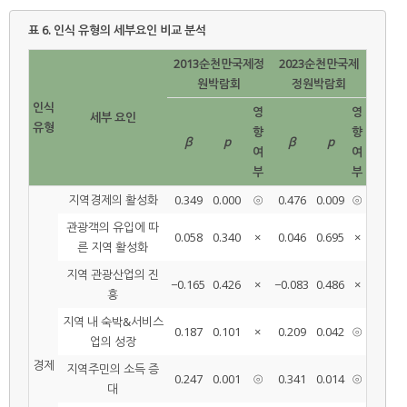
표 6.
인식 유형의 세부요인 비교 분석
2013순천만국제정
2023순천만국제
원박람회
정원박람회
인식
영
영
세부 요인
유형
향
향
β
p
β
p
여
여
부
부
지역경제의 활성화
0.349
0.000
⦾
0.476
0.009
⦾
관광객의 유입에 따
0.058
0.340
×
0.046
0.695
×
른 지역 활성화
지역 관광산업의 진
−0.165
0.426
×
−0.083
0.486
×
흥
지역 내 숙박&서비스
0.187
0.101
×
0.209
0.042
⦾
업의 성장
경제
지역주민의 소득 증
0.247
0.001
⦾
0.341
0.014
⦾
대