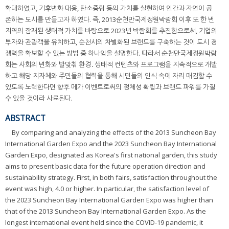
확대하였고, 기후변화 대응, 탄소중립 등의 가치를 실현하여 인간과 자연이 공
존하는 도시를 만들고자 하였다. 즉, 2013순천만국제정원박람회 이후 또 한 번
지역의 잠재된 생태적 가치를 바탕으로 2023년 박람회를 추진함으로써, 기업의
투자와 관광객을 유치하고, 순천시의 차별화된 브랜드를 구축하는 것이 도시 경
쟁력을 확보할 수 있는 방법 중 하나임을 설명한다. 따라서 순천만국제정원박람
회는 사회의 변화와 발맞춰 환경․생태적 컨텐츠와 프로그램을 지속적으로 개발
하고 해당 지자체와 주민들의 협력을 통해 시민들의 인식 속에 자리 매김할 수
있도록 노력한다면 향후 메가 이벤트로써의 정체성 확립과 브랜드 파워를 가질
수 있을 것이라 사료된다.
ABSTRACT
By comparing and analyzing the effects of the 2013 Suncheon Bay
International Garden Expo and the 2023 Suncheon Bay International
Garden Expo, designated as Korea's first national garden, this study
aims to present basic data for the future operation direction and
sustainability strategy. First, in both fairs, satisfaction throughout the
event was high, 4.0 or higher. In particular, the satisfaction level of
the 2023 Suncheon Bay International Garden Expo was higher than
that of the 2013 Suncheon Bay International Garden Expo. As the
longest international event held since the COVID-19 pandemic, it