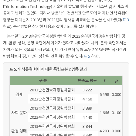
IT(Information Technology) 기술력의 발달로 행사 관리 시스템 및 서비스 제
공에도 변화가 있었다. 따라서 방문객의 전반적인 만족도에 어떠한 인식 유형이
영향을 미치는지 2013년과 2023년의 행사를 비교하는 분석을 실시하였다(
표 3
참조). 분석방법은 상기한 내용과 같이
t
-test를 실시하였다.
분석결과 2013순천만국제정원박람회와 2023순천만국제정원박람회의 경
제, 환경․생태, 운영 측면에서 차이가 있다고 나타났다. 사회․문화 측면에서는
차이가 없는 것으로 나타났으나, 네 가지 인식 유형 모두 2013순천만국제정원
박람회보다 평균 값이 상향된 것을 확인할 수 있다(
표 5
참조).
표 5.
인식유형 차이에 대한 독립표본
t
검증 결과
구 분
만족도 평균
t
p
2013순천만국제정원박람회
3.222
경제
6.598
0.000
2023순천만국제정원박람회
4.160
2013순천만국제정원박람회
3.889
사회·문화
1.666
0.100
2023순천만국제정원박람회
4.140
2013순천만국제정원박람회
3.844
환경·생태
4.203
0.000
2023순천만국제정원박람회
4.440