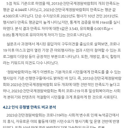
5점 척도 기준으로 하였을 때, 2013순천만국제정원박람회의 개최 만족도는
평균 값 4.044로 나타났고, 2023순천만국제정원박람회의 만족도는 평균 값
4.500으로 나타났다. 단순 수치상으로 2023년도 행사가 10년 전인 2013년도
행사보다 만족도 평균값이 높게 나타났지만, 통계적 검증을 위해
t
-test를 실시
하였다. 분석 결과 만족도 차이에 대한 t값은 3.543, 유의확률 0.001로(
p
<
0.05) 통계적으로 유의미하게 차이가 있는 것으로 나타났다.
설문조사 과정에서 제시된 응답자의 구두의견을 중심으로 살펴보면, 코로나
19 이후 마스크 없이 열린 가장 큰 야외행사라는 점과 시민이 참여할 수 있는 프
로그램의 다양성 등이 긍정적인 부분으로 나타났다. 또한, 개방감, 휴식, 힐링이
라는 키워드의 의견도 다수 나타났다.
‘정원박람회’라는 메가 이벤트는 기본적으로 시민들에게 만족도를 줄 수 있는
행사임이 기존 선행연구들에서도 밝혀진 바 있다. 즉, 2013순천만국제정원박람
회와 2023순천만국제정원박람회 모두 개최에 대한 전반적인 만족도가 높다고
하나, 2023순천만국제정원박람회는 특히 코로나19 이후 일상회복이라는 사회
적 분위기와 컨텐츠의 적절함이 시민들을 크게 호응하게 한 것으로 사료된다.
4.2.2 인식 유형별 만족도 비교 분석
2023순천만정원박람회는 코로나19라는 사회적 변수로 인해 녹색공간에서
의 휴식, 자유로운 야외 활동에 대한 시민수요가 행사기획 및 운영 전반에 반영
되었다. 또한 10년 만에 열린 박람회이기에 가속화된 인공지능, 로봇,