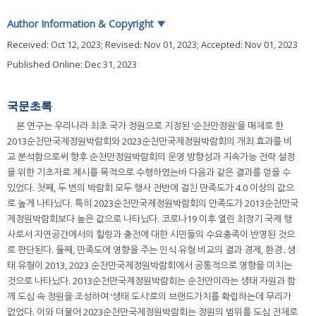
Author Information & Copyright
▼
Received:
Oct 12, 2023
; Revised:
Nov 01, 2023
; Accepted:
Nov 01, 2023
Published Online: Dec 31, 2023
국문초록
본 연구는 우리나라 최초 국가 정원으로 지정된 ‘순천만정원’을 매체로 한
2013순천만국제정원박람회와 2023순천만국제정원박람회의 개최 효과를 비
교 분석함으로써 향후 순천만정원박람회의 운영 방향성과 지속가능 전략 설정
을 위한 기초자료 제시를 목적으로 수행하였는바 다음과 같은 결과를 얻을 수
있었다. 첫째, 두 번의 박람회 모두 행사 전반에 걸친 만족도가 4.0 이상의 값으
로 높게 나타났다. 특히 2023순천만국제정원박람회의 만족도가 2013순천만국
제정원박람회보다 높은 값으로 나타났다. 코로나19 이후 열린 최장기 국제 행
사로서 자연공간에서의 힐링과 충전에 대한 시민들의 수요충족이 반영된 것으
로 판단된다. 둘째, 만족도에 영향을 주는 인식 유형 비교의 결과 경제, 환경․생
태 유형이 2013, 2023 순천만국제정원박람회에서 공통적으로 영향을 미치는
것으로 나타났다. 2013순천만국제정원박람회는 순천만이라는 생태 자원과 함
께 도심 속 정원을 조성하여 ‘생태 도시’로의 브랜드가치를 확립하는데 무리가
없었다. 이와 더불어 2023순천만국제정원박람회는 정원의 범위를 도심 전체로