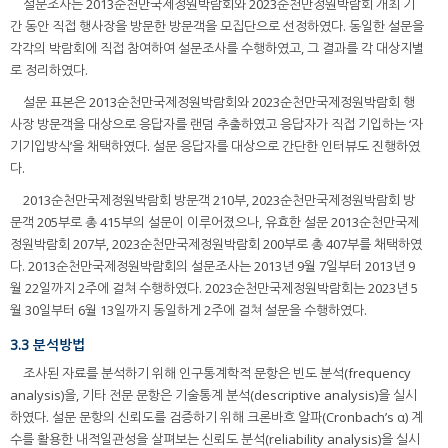
설문조사는 2013순천만국제정원박람회와 2023순천만정원박람회 개최 기
간 동안 직접 행사장을 방문한 방문객을 모집단으로 선정하였다. 동일한 설문을
각각의 박람회에 직접 참여하여 설문조사를 수행하였고, 그 결과를 각 대상지별
로 정리하였다.
설문 표본은 2013순천만국제정원박람회와 2023순천만국제정원박람회 행
사장 방문객을 대상으로 응답자를 랜덤 추출하였고 응답자가 직접 기입하는 ‘자
기기입방식’을 채택하였다. 설문 응답자를 대상으로 간단한 인터뷰도 진행하였
다.
2013순천만국제정원박람회 방문객 210부, 2023순천만국제정원박람회 방
문객 205부로 총 415부의 설문이 이루어졌으나, 유효한 설문 2013순천만국제
정원박람회 207부, 2023순천만국제정원박람회 200부로 총 407부를 채택하였
다. 2013순천만국제정원박람회의 설문조사는 2013년 9월 7일부터 2013년 9
월 22일까지 2주에 걸쳐 수행하였다. 2023순천만국제정원박람회는 2023년 5
월 30일부터 6월 13일까지 동일하게 2주에 걸쳐 설문을 수행하였다.
3.3 분석방법
조사된 자료를 분석하기 위해 인구통계학적 문항은 빈도 분석(frequency
analysis)을, 기타 전문 문항은 기술통계 분석(descriptive analysis)을 실시
하였다. 설문 문항의 신뢰도를 검증하기 위해 크론바흐 알파(Cronbach’s α) 계
수를 활용한 내적일관성을 살펴보는 신뢰도 분석(reliability analysis)을 실시