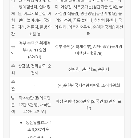
·
방체험센터, 실내정
이, 어싱길, 시크릿가든(첨단기술 접목), 국
체
원, 에코지오온실, 어
가정원 식물원, 경관정원(농경지 활용), 물
험
린이 놀이정원, 꿈의
위의 정원, 꿈틀 놀이터, 한방체험센터, 꿈
공
다리, 저류지, 한방 약
의 다리, 에코지오온실, 순천만 국제습지센
간
초원 등
터
정부 승인(기획재정
공
정부 승인(기획재정부), AIPH 승인(국제원
부), AIPH 승인
인
예생산자협회/B)
(A2/B1)
주
산림청, 전라남도, 순
산림청, 전라남도, 순천시
최
천시
주
-
(재)순천만국제정원박람회 조직위원회
관
방
약 440만 명(외국인
예상 관람객 800만 명(외국인 32만 명 포
문
17만 6천 명, 내국인
함)
객
422만 4천 명)
생산유발효과: 1
조 3,887억 원