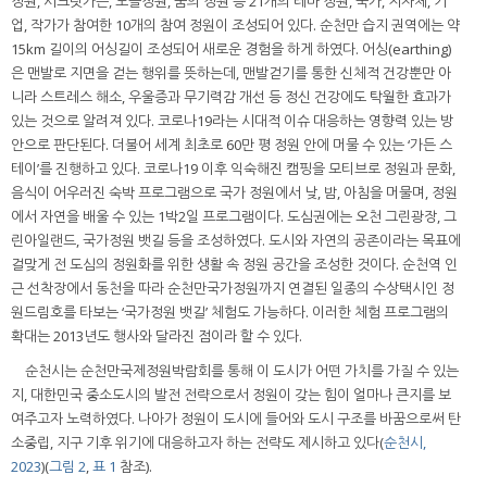
정원, 시크릿가든, 노을정원, 꿈의 정원 등 21개의 테마 정원, 국가, 지자체, 기
업, 작가가 참여한 10개의 참여 정원이 조성되어 있다. 순천만 습지 권역에는 약
15km 길이의 어싱길이 조성되어 새로운 경험을 하게 하였다. 어싱(earthing)
은 맨발로 지면을 걷는 행위를 뜻하는데, 맨발걷기를 통한 신체적 건강뿐만 아
니라 스트레스 해소, 우울증과 무기력감 개선 등 정신 건강에도 탁월한 효과가
있는 것으로 알려져 있다. 코로나19라는 시대적 이슈 대응하는 영향력 있는 방
안으로 판단된다. 더불어 세계 최초로 60만 평 정원 안에 머물 수 있는 ‘가든 스
테이’를 진행하고 있다. 코로나19 이후 익숙해진 캠핑을 모티브로 정원과 문화,
음식이 어우러진 숙박 프로그램으로 국가 정원에서 낮, 밤, 아침을 머물며, 정원
에서 자연을 배울 수 있는 1박2일 프로그램이다. 도심권에는 오천 그린광장, 그
린아일랜드, 국가정원 뱃길 등을 조성하였다. 도시와 자연의 공존이라는 목표에
걸맞게 전 도심의 정원화를 위한 생활 속 정원 공간을 조성한 것이다. 순천역 인
근 선착장에서 동천을 따라 순천만국가정원까지 연결된 일종의 수상택시인 정
원드림호를 타보는 ‘국가정원 뱃길’ 체험도 가능하다. 이러한 체험 프로그램의
확대는 2013년도 행사와 달라진 점이라 할 수 있다.
순천시는 순천만국제정원박람회를 통해 이 도시가 어떤 가치를 가질 수 있는
지, 대한민국 중소도시의 발전 전략으로서 정원이 갖는 힘이 얼마나 큰지를 보
여주고자 노력하였다. 나아가 정원이 도시에 들어와 도시 구조를 바꿈으로써 탄
소중립, 지구 기후 위기에 대응하고자 하는 전략도 제시하고 있다(
순천시,
2023
)(
그림 2
,
표 1
참조).