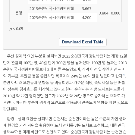
2013순천만국제정원박람회
3.667
운영
3.804
0.000
2023순천만국제정원박람회
4.200
p
< 0.05
Download Excel Table
우선 경제적 요인 부분을 살펴보면 2023순천만국제정원박람회는 개장 12일
만에 관람객 100만 명, 40일 만에 300만 명을 넘어섰다. 100만 명 돌파는 2013
순천만국제정원박람회보다 2배 빠른 속도였으며, 개막 이전 입장권 사전 판매
2)
와 기부금, 후원금 등을 종합하면 목표치의 24%인 60억 원을 넘겼다고 한다
.
뿐만 아니라 오천동과 연향동 등 박람회장과 가까운 식당, 숙박시설 등은 매출
이 상승해 경제효과를 체감하고 있다고 한다. 순천시는 지방 도시로는 드물게
2010년 약 27만 명이었던 인구가 2022년 약 28만 명으로 증가하는 효과도 가
져왔다. 이러한 부분이 경제적 요인으로 작용되어 만족도에 영향을 미친 것으로
판단된다.
환경ㆍ생태 요인을 살펴보면 순천시는 순천만이라는 높은 수준의 자연 생태
계 환경을 가진 자원을 활용하여 도시 전체를 정원도시로 조성하고, ‘대한민국
생태수도’를 미래 비전으로 선언하고 있다. 순천만국제정원박람회는 순천만 습