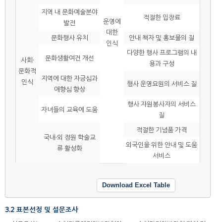
지역 내 문화예술분야
적절한 입장료
운영에
발전
대한
문화행사 유치
안내 책자 및 홍보물의 질
인식
다양한 행사 프로그램의 내
문화생활여건 개선
사회·
용과 구성
문화적
지역에 대한 자긍심과
인식
행사 운영요원의 서비스 질
애향심 향상
행사 자원봉사자의 서비스
자녀들의 교육에 도움
질
적절한 기념품 가격
국내·외 정원 학술교
외국인을 위한 안내 및 도움
류 활성화
서비스
Download Excel Table
3.2 표본선정 및 설문조사