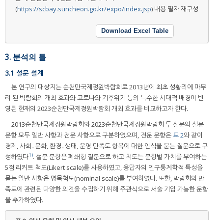
(
https://scbay.suncheon.go.kr/expo/index.jsp
) 내용 필자 재구성
Download Excel Table
3. 분석의 틀
3.1 설문 설계
본 연구의 대상지는 순천만국제정원박람회로 2013년에 최초 성황리에 마무
리 된 박람회의 개최 효과와 코로나와 기후위기 등의 특수한 시대적 배경이 반
영된 현재의 2023순천만국제정원박람회 개최 효과를 비교하고자 한다.
2013순천만국제정원박람회와 2023순천만국제정원박람회 두 설문의 설문
문항 모두 일반 사항과 전문 사항으로 구분하였으며, 전문 문항은
표 2
와 같이
경제, 사회․문화, 환경․생태, 운영 만족도 항목에 대한 인식을 묻는 질문으로 구
1)
성하였다
. 설문 문항은 폐쇄형 질문으로 하고 척도는 문항별 가치를 부여하는
5점 리커트 척도(Likert scale)를 사용하였고, 응답자의 인구통계학적 특성을
묻는 일반 사항은 명목척도(nominal scale)를 부여하였다. 또한, 박람회의 만
족도에 관련된 다양한 의견을 수집하기 위해 주관식으로 서술 기입 가능한 문항
을 추가하였다.