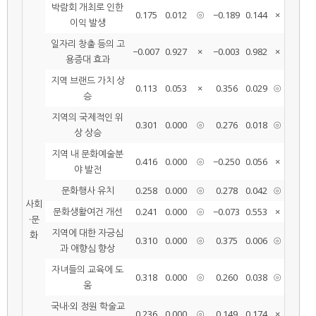
박람회 개최로 인한
0.175
0.012
⦾
−0.189
0.144
×
이익 발생
일자리 창출 등의 고
−0.007
0.927
×
−0.003
0.982
×
용증대 효과
지역 브랜드 가치 상
0.113
0.053
×
0.356
0.029
⦾
승
지역의 국제적인 위
0.301
0.000
⦾
0.276
0.018
⦾
상 상승
지역 내 문화예술분
0.416
0.000
⦾
−0.250
0.056
×
야 발전
문화행사 유치
0.258
0.000
⦾
0.278
0.042
⦾
사회
문화생활여건 개선
0.241
0.000
⦾
−0.073
0.553
×
·문
지역에 대한 자긍심
화
0.310
0.000
⦾
0.375
0.006
⦾
과 애향심 향상
자녀들의 교육에 도
0.318
0.000
⦾
0.260
0.038
⦾
움
국내·외 정원 학술교
0.236
0.000
⦾
0.149
0.174
×