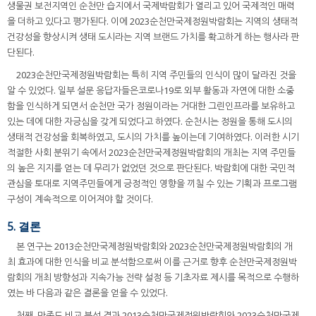
생물권 보전지역인 순천만 습지에서 국제박람회가 열리고 있어 국제적인 매력
을 더하고 있다고 평가된다. 이에 2023순천만국제정원박람회는 지역의 생태적
건강성을 향상시켜 생태 도시라는 지역 브랜드 가치를 확고하게 하는 행사라 판
단된다.
2023순천만국제정원박람회는 특히 지역 주민들의 인식이 많이 달라진 것을
알 수 있었다. 일부 설문 응답자들은코로나19로 외부 활동과 자연에 대한 소중
함을 인식하게 되면서 순천만 국가 정원이라는 거대한 그린인프라를 보유하고
있는 데에 대한 자긍심을 갖게 되었다고 하였다. 순천시는 정원을 통해 도시의
생태적 건강성을 회복하였고, 도시의 가치를 높이는데 기여하였다. 이러한 시기
적절한 사회 분위기 속에서 2023순천만국제정원박람회의 개최는 지역 주민들
의 높은 지지를 얻는 데 무리가 없었던 것으로 판단된다. 박람회에 대한 국민적
관심을 토대로 지역주민들에게 긍정적인 영향을 끼칠 수 있는 기획과 프로그램
구성이 계속적으로 이어져야 할 것이다.
5. 결론
본 연구는 2013순천만국제정원박람회와 2023순천만국제정원박람회의 개
최 효과에 대한 인식을 비교 분석함으로써 이를 근거로 향후 순천만국제정원박
람회의 개최 방향성과 지속가능 전략 설정 등 기초자료 제시를 목적으로 수행하
였는 바 다음과 같은 결론을 얻을 수 있었다.
첫째, 만족도 비교 분석 결과 2013순천만국제정원박람회와 2023순천만국제