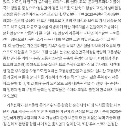
었고, 이로 인해 인구가 증가하는 효과가 나타났다. 교육․문화인프라와 더불어
국가 정원을 중심으로 ‘정원권’과 같은 새로운 도심축도 형성되고 있어 생태환경
조성을 통한 정주여건도 개선되고 있다. 무엇보다 이번 2023순천만국제정원박
람회는 정원이 중심이 된 도시계획으로 지역의 생태성과 브랜드 가치 상승을 목
표로 하고 있다. 대규모 홍수를 예방하기 위한 저류지를 시민들에게 개방하여
문화광장으로 작동하게 한 오천 그린광장과 자동차가 다니던 아스팔트 도로를
잔디 정원으로 바꾸어 조각난 녹지대를 연결한 그린 아일랜드 조성이 그 예이
다. 이 공간들은 자연친화적인 지속가능한 녹색기반시설을 확보하여 소통의 장
으로도 역할을 하고 있다. 또한 순천시는 2023순천만국제정원박람회 교통상황
종합 관리를 위해 ‘지능형 교통시스템’을 구축해 운영하고 있다. 박람회장 주변
도로의 교통량, 통행속도 등을 실시간으로 분석하고 8개 상설 주차장의 시간대
별 평균 주차율을 자동으로 입력하는 교통상황판을 개발했다. 실시간 교통정보
를 제공해 빠른 현장 대처를 가능하게 하려는 목적이었다. 넓은 주차장과 셔틀
버스 운행 확대, 뱃길 활용 등의 노력으로 교통 대란은 막을 수 있었다는 순천시
의 입장과 달리 주말에 몰리는 방문객들은 주차와 교통의 불편에 만족하지 못하
고 있었다.
기후변화와 탄소중립 등의 키워드를 활용한 순천시의 미래 도시를 향한 새로
운 이정표 제시는 국제 언론 매체와 원예 단체의 관심을 받고 있다. 특히 2023순
천만국제정원박람회의 지속 가능성과 환경 보존에 대한 초점은 녹색 기술과 환
경 친화적 관행을 향한 세계적인 움직임과 일치한다. 또한 유네스코가 인정한