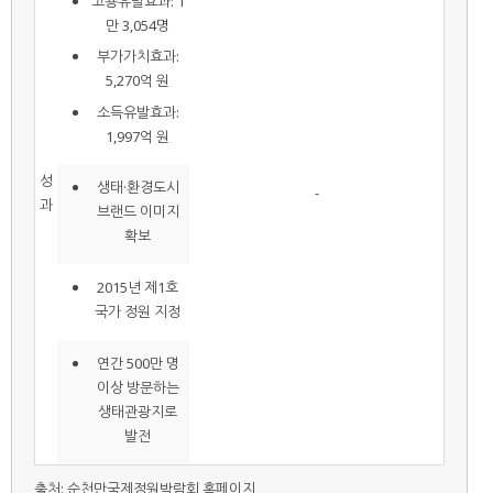
고용유발효과: 1
만 3,054명
부가가치효과:
5,270억 원
소득유발효과:
1,997억 원
성
생태·환경도시
-
과
브랜드 이미지
확보
2015년 제1호
국가 정원 지정
연간 500만 명
이상 방문하는
생태관광지로
발전
출처: 순천만국제정원박람회 홈페이지