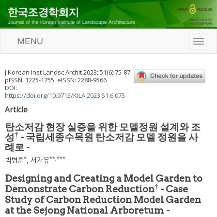
MENU
T
o
g
g
J Korean Inst Landsc Archit
2023
;
51
(
6
):
75
-
87
l
pISSN: 1225-1755, eISSN: 2288-9566
e
DOI:
n
https://doi.org/10.9715/KILA.2023.51.6.075
a
Article
v
i
탄소저감 현장 실증을 위한 모델정원 설계와 조
g
†
성
- 국립세종수목원 탄소저감 모델 정원을 사
a
례로 -
t
i
*
**
,
***
박병훈
,
서자유
o
n
Designing and Creating a Model Garden to
†
Demonstrate Carbon Reduction
- Case
Study of Carbon Reduction Model Garden
at the Sejong National Arboretum -