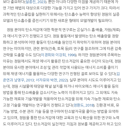
보다 중요하다(
설종진, 2023
). 뿐만 아니라 다양한 이점을 제공하기 때문에 자
연 기반 해법의 대상으로 다양한 기능을 가지고 있어 연구 가치가 크다. 따라서
과학적인 탄소중립을 실현하기 위해서는 탄소흡수 능력이 향상된 정원의 실증
모델과 탄소흡수를 증진시키기 위한 새로운 형태의 모델개발이 필요하다.
정원 분야의 탄소저감에 대한 학문적 연구로는 온실가스 흡·배출, 자원(재료)
과 에너지 연구가 진행되고 있다. 정원 활동에서 발생하는 탄소 배출량을 정량
화하고 분석하여 어떤 활동이 탄소배출 원인인지 파악하기 위하여 정원 분야의
연구는 미미하지만, 관련 분야(건축, 토목 등)의 연구를 참조하여 그에 따른 감축
전략을 도출할 수도 있다(
이경회와 이강희, 1996
). 하지만 정원분야에 주목하는
이유는 정원에서도 재생 에너지 활용은 탄소저감의 중요한 수단이 되는데, 정원
분야와 유사한 분야에서 조성 및 관리 작업에 사용되는 에너지 소비를 줄이기
위해 재생 에너지를 활용하는 다양한 연구가 진행된 걸로 보아도 알 수 있다(
김
준연과 남영우, 2013
;
서자유와 박찬, 2022
). 실무 분야의 시도도 이루어지고 있
는데, 정원 시설물에 태양광 패널 설치를 하거나 바이오매스 에너지 활용 등의
방법을 통해 탄소배출을 감소시키는 노력이 이루어지고 있다. 그 외에도 지속
가능한 재료와 기술개발을 적용하여 탄소저감을 위해 지속 가능한 재료와 탄소
고정 기술을 개발하는 연구들이 진행되고 있다(
정환도, 2018
). 친환경 비료, 유
기농 방법, 수분 관리 기술 등을 연구하여 탄소발자국을 줄이는 방법을 모색하
고 있으며, 정원을 통한 탄소저감에 대한 교육과 인식 확산을 위한 연구와 노력
도 이루어지고 있다. 탄소저감의 실천적인 지침과 정보를 제공하고자 하고 있으