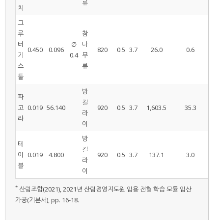
류
치
그
루
참
터
∅
나
0.450
0.096
820
0.5
3.7
26.0
0.6
기
0.4
무
스
류
툴
방
파
킬
고
0.019
56.140
920
0.5
3.7
1,603.5
35.3
1
라
라
이
방
테
킬
이
0.019
4.800
920
0.5
3.7
137.1
3.0
라
블
이
*
산림조합(2021), 2021년 산림경영지도원 임용 전형 학습 모듈 임산
가공(기본서), pp. 16-18.