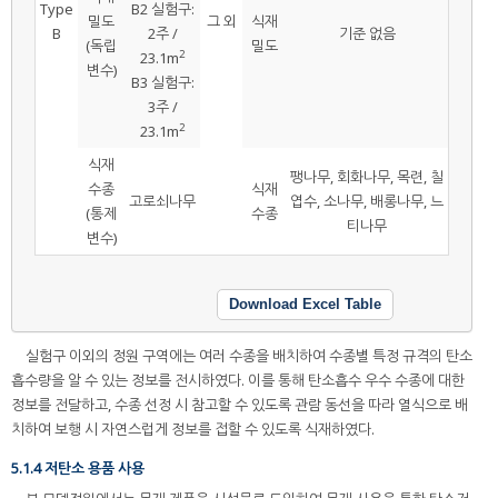
Type
B2 실험구:
밀도
그 외
식재
B
2주 /
기준 없음
(독립
밀도
2
23.1m
변수)
B3 실험구:
3주 /
2
23.1m
식재
팽나무, 회화나무, 목련, 칠
수종
식재
고로쇠나무
엽수, 소나무, 배롱나무, 느
(통제
수종
티나무
변수)
Download Excel Table
실험구 이외의 정원 구역에는 여러 수종을 배치하여 수종별 특정 규격의 탄소
흡수량을 알 수 있는 정보를 전시하였다. 이를 통해 탄소흡수 우수 수종에 대한
정보를 전달하고, 수종 선정 시 참고할 수 있도록 관람 동선을 따라 열식으로 배
치하여 보행 시 자연스럽게 정보를 접할 수 있도록 식재하였다.
5.1.4 저탄소 용품 사용