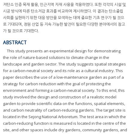
저탄소 인증 목재 활용, 인근지역 자재 사용을 적용하였다. 또한 각각의 시설 및
시공 방식에 따른 탄소저감 효과를 비교하여 제시하였다. 이 결과는 탄소중립
사회를 실현하기 위한 대응 방안을 모색하는 데에 중요한 기초 연구가 될 것으
로 기대되며, 정원 산업 등 지속 가능한 발전이 필요한 다양한 분야에서의 참고
가 될 것으로 기대한다.
ABSTRACT
This study presents an experimental design for demonstrating
the role of nature-based solutions to climate change in the
landscape and garden sector. The study suggests spatial strategies
for a carbon-neutral society and its role as a cultural industry. This
paper describes the use of a low-maintenance garden as part of a
strategy for carbon reduction with the goal of protecting the
environment and forming a carbon-neutral society. To this end, this
study involved the design and construction of a realistic model
garden to provide scientific data on the functions, spatial elements,
and carbon neutrality of carbon-reducing gardens. The target site is
located in the Sejong National Arboretum. The test area in which the
carbon-reducing function is measured is located in the centre of the
site, and other spaces include dry gardens, community gardens, and