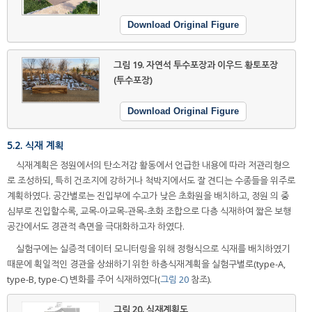
Download Original Figure
그림 19.
자연석 투수포장과 이우드 황토포장
(투수포장)
Download Original Figure
5.2. 식재 계획
식재계획은 정원에서의 탄소저감 활동에서 언급한 내용에 따라 저관리형으
로 조성하되, 특히 건조지에 강하거나 척박지에서도 잘 견디는 수종들을 위주로
계획하였다. 공간별로는 진입부에 수고가 낮은 초화원을 배치하고, 정원 의 중
심부로 진입할수록, 교목-아교목-관목-초화 조합으로 다층 식재하여 짧은 보행
공간에서도 경관적 측면을 극대화하고자 하였다.
실험구에는 실증적 데이터 모니터링을 위해 정형식으로 식재를 배치하였기
때문에 획일적인 경관을 상쇄하기 위한 하층식재계획을 실험구별로(type-A,
type-B, type-C) 변화를 주어 식재하였다(
그림 20
참조).
그림 20.
식재계획도