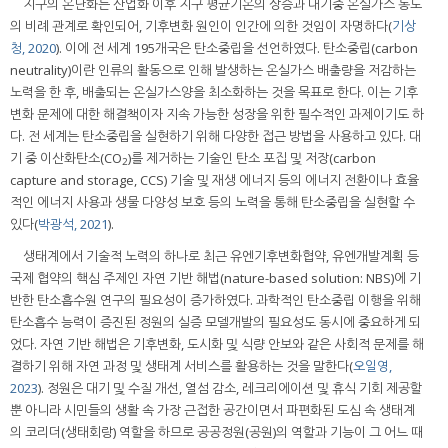
지구의 온난화는 산업화 이후 지구 평균기온의 상승과 대기중 온실가스 농도
의 비례 관계로 확인되어, 기후변화 원인이 인간에 의한 것임이 자명하다(
기상
청, 2020
). 이에 전 세계 195개국은 탄소중립을 선언하였다. 탄소중립(carbon
neutrality)이란 인류의 활동으로 인해 발생하는 온실가스 배출량을 저감하는
노력을 한 후, 배출되는 온실가스양을 최소화하는 것을 목표로 한다. 이는 기후
변화 문제에 대한 해결책이자 지속 가능한 성장을 위한 필수적인 과제이기도 하
다. 전 세계는 탄소중립을 실현하기 위해 다양한 접근 방법을 사용하고 있다. 대
기 중 이산화탄소(CO
)를 제거하는 기술인 탄소 포집 및 저장(carbon
2
capture and storage, CCS) 기술 및 재생 에너지 등의 에너지 전환이나 효율
적인 에너지 사용과 생물 다양성 보호 등의 노력을 통해 탄소중립을 실현할 수
있다(
박광석, 2021
).
생태계에서 기술적 노력의 하나로 최근 유엔기후변화협약, 유엔개발계획 등
국제 협약의 핵심 주제인 자연 기반 해법(nature-based solution: NBS)에 기
반한 탄소흡수원 연구의 필요성이 증가하였다. 과학적인 탄소중립 이행을 위해
탄소흡수 능력이 증진된 정원의 실증 모델개발의 필요성도 동시에 중요하게 되
었다. 자연 기반 해법은 기후변화, 도시화 및 식량 안보와 같은 사회적 문제를 해
결하기 위해 자연 과정 및 생태계 서비스를 활용하는 것을 말한다(
오일영,
2023
). 정원은 대기 및 수질 개선, 열섬 감소, 레크리에이션 및 휴식 기회 제공할
뿐 아니라 시민들의 생활 속 가장 근접한 공간이면서 파편화된 도심 속 생태계
의 코리더(생태회랑) 역할을 하므로 공공정원(공원)의 역할과 기능이 그 어느 때