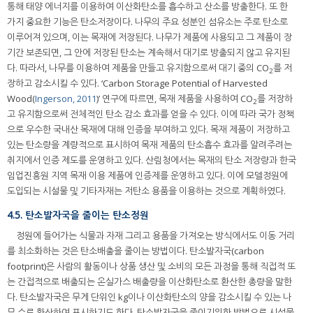
통해 태양 에너지를 이용하여 이산화탄소를 흡수하고 산소를 방출한다. 또 한
가지 중요한 기능은 탄소저장이다. 나무의 주요 성분인 섬유소는 주로 탄소로
이루어져 있으며, 이는 목재에 저장된다. 나무가 제품에 사용되고 그 제품이 장
기간 보존되면, 그 안에 저장된 탄소는 계속해서 대기로 방출되지 않고 유지된
다. 따라서, 나무를 이용하여 제품을 만들고 유지함으로써 대기 중의 CO
를 저
2
장하고 감소시킬 수 있다. ‘Carbon Storage Potential of Harvested
Wood(
Ingerson, 2011
)’ 연구에 따르면, 목재 제품을 사용하여 CO
를 저장하
2
고 유지함으로써 전체적인 탄소 감소 효과를 얻을 수 있다. 이에 따라 국가 정책
으로 우수한 국내산 목재에 대해 인증을 부여하고 있다. 목재 제품이 저장하고
있는 탄소량을 계량적으로 표시하여 목재 제품의 탄소흡수 효과를 알려주려는
취지에서 인증 제도를 운영하고 있다. 산림청에서는 목재의 탄소 저장량과 한국
임업진흥원 지역 목재 이용 제품에 인증제를 운영하고 있다. 이에 모델정원에
도입되는 시설물 및 기타자재는 저탄소 용품을 이용하는 것으로 계획하였다.
4.5. 탄소발자국을 줄이는 탄소정원
정원에 들어가는 식물과 자재 그리고 용품을 가져오는 방식에서도 이동 거리
를 최소화하는 것은 탄소배출을 줄이는 방법이다. 탄소발자국(carbon
footprint)은 사람의 활동이나 상품 생산 및 소비의 모든 과정을 통해 직접적 또
는 간접적으로 배출되는 온실가스 배출량을 이산화탄소로 환산한 총량을 말한
다. 탄소발자국은 무게 단위인 kg이나 이산화탄소의 양을 감소시킬 수 있는 나
무 수로 환산하여 표시하기도 한다. 탄소발자국을 줄이기위한 방법으로 시설물