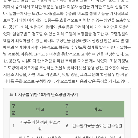
계에서 중요하게 고려한 부분은 동선과 이용자 공간을 제외한 모델의 실험구이
다. 실험구에서는 토양과 식재(밀도와 수종)의 비교를 통해 기능을 가시적으로
보여주기 위해 여러 개의 실험구를 효율적으로 배치할 수 있는 방안을 도출하였
다. 공간과 배치, 실험구의 형태와 변수 등을 고려하여 네 개의 설계안을 도출하
였다. 실험구별로 검토할 수 있는 여러 모델의 특장점을 검토한 후, 모델정원의
역할이 최적화될 수 있는 하나의 구상안을 선정하였다. 선정된 안은 교육 및 캠
페인과 연계하여 사후 지속적으로 활용될 수 있도록 설계를 발전시켰다. 실험구
별 정보성, 이용성, 그리고 심미성을 종합적으로 고려하여 안을 선정하였다. 또
한, 공간 및 시설마다 탄소저감을 위한 특화된 요소를 제시하였다. 조성 과정별
로 토양에 바이오차를 부설하는 것을 비롯하여 빗물 활용 공간, 탄소흡수 식물,
저탄소 시설물, 자연 비료, 자연초지, 텃밭 정원, 그리고 문화 확산을 위한 커뮤
니티를 특화 요소로 구성하였다. 각 요소별로 다음과 같은 특징을 가지고 있다.
표 1.
지구를 위한 10가지 탄소정원 가꾸기
구
구
비 고
비 고
분
분
지구를 위한 정원, 탄소정
1
6
탄소발자국을 줄이는 탄소정원
원