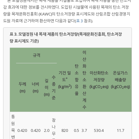
본 모델정원에서는 목재 제품을 시설물로 도입하여 목재 사용을 통한 탄소저
감 효과에 대한 정보를 전시하였다. 도입된 시설물에 사용된 목재의 탄소 저장
량을 목재문화진흥회 (KAWC)의 탄소저장량 표시제도와 산림조합 산림경영지
도원 자료에 근거하여 환산하면 다음과 같다(
표 3
참조).
표 3.
모델정원 내 목재 제품의 탄소저장량(목재문화진흥회, 탄소저장
량 표시제도 기준)
이
규격
산
탄
화
기건 밀
소
탄
이산화탄소
온실가스
탄
수
*
도
함
소
저장량
배출량
길
(kg
두께
너비
종
2
(kg/m
)
유
환
(kgCO
eq)
(kgCO
eq)
이
2
2
(m)
(m)
기
율
산
(m)
준
계
수
통
참
원
나
목
0.420
0.420
2.0
820
0.5
3.7
530.4
11.7
무
벤