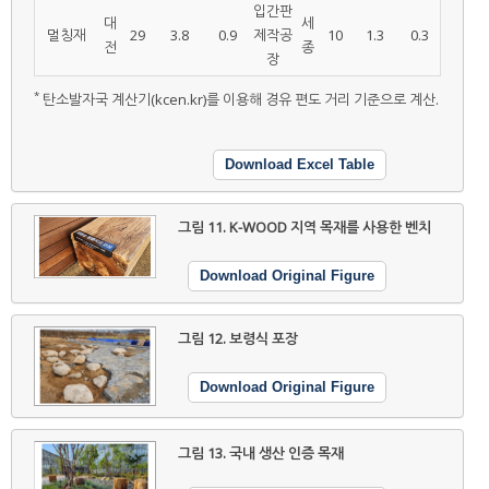
입간판
대
세
멀칭재
29
3.8
0.9
제작공
10
1.3
0.3
전
종
장
*
탄소발자국 계산기(kcen.kr)를 이용해 경유 편도 거리 기준으로 계산.
Download Excel Table
그림 11.
K-WOOD 지역 목재를 사용한 벤치
Download Original Figure
그림 12.
보령식 포장
Download Original Figure
그림 13.
국내 생산 인증 목재