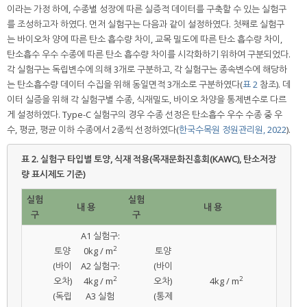
이라는 가정 하에, 수종별 성장에 따른 실증적 데이터를 구축할 수 있는 실험구
를 조성하고자 하였다. 먼저 실험구는 다음과 같이 설정하였다. 첫째로 실험구
는 바이오차 양에 따른 탄소 흡수량 차이, 교목 밀도에 따른 탄소 흡수량 차이,
탄소흡수 우수 수종에 따른 탄소 흡수량 차이를 시각화하기 위하여 구분되었다.
각 실험구는 독립변수에 의해 3개로 구분하고, 각 실험구는 종속변수에 해당하
는 탄소흡수량 데이터 수집을 위해 동일면적 3개소로 구분하였다(
표 2
참조). 데
이터 실증을 위해 각 실험구별 수종, 식재밀도, 바이오 차양을 통제변수로 다르
게 설정하였다. Type-C 실험구의 경우 수종 선정은 탄소흡수 우수 수종 중 우
수, 평균, 평균 이하 수종에서 2종씩 선정하였다(
한국수목원 정원관리원, 2022
).
표 2.
실험구 타입별 토양, 식재 적용(목재문화진흥회(KAWC), 탄소저장
량 표시제도 기준)
실험
실험
내 용
내 용
구
구
A1 실험구:
2
토양
0kg / m
토양
(바이
A2 실험구:
(바이
2
2
오차)
4kg / m
오차)
4kg / m
(독립
A3 실험
(통제