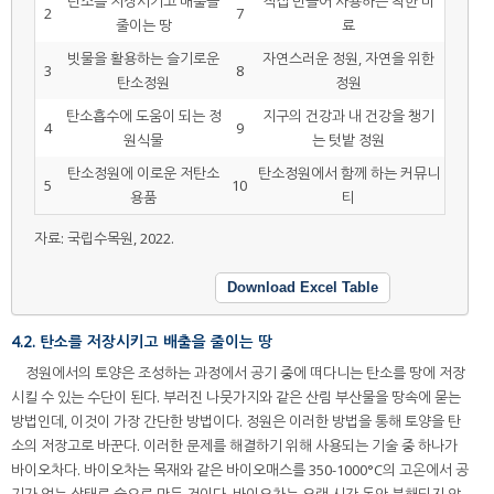
탄소를 저장시키고 배출을
직접 만들어 사용하는 착한 비
2
7
줄이는 땅
료
빗물을 활용하는 슬기로운
자연스러운 정원, 자연을 위한
3
8
탄소정원
정원
탄소흡수에 도움이 되는 정
지구의 건강과 내 건강을 챙기
4
9
원식물
는 텃밭 정원
탄소정원에 이로운 저탄소
탄소정원에서 함께 하는 커뮤니
5
10
용품
티
자료: 국립수목원, 2022.
Download Excel Table
4.2. 탄소를 저장시키고 배출을 줄이는 땅
정원에서의 토양은 조성하는 과정에서 공기 중에 떠다니는 탄소를 땅에 저장
시킬 수 있는 수단이 된다. 부러진 나뭇가지와 같은 산림 부산물을 땅속에 묻는
방법인데, 이것이 가장 간단한 방법이다. 정원은 이러한 방법을 통해 토양을 탄
소의 저장고로 바꾼다. 이러한 문제를 해결하기 위해 사용되는 기술 중 하나가
바이오차다. 바이오차는 목재와 같은 바이오매스를 350-1000°C의 고온에서 공