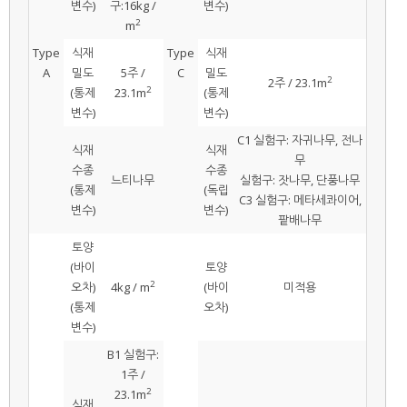
변수)
구:16kg /
변수)
2
m
Type
식재
Type
식재
A
밀도
5주 /
C
밀도
2
2주 / 23.1m
2
(통제
23.1m
(통제
변수)
변수)
C1 실험구: 자귀나무, 전나
식재
식재
무
수종
수종
느티나무
실험구: 잣나무, 단풍나무
(통제
(독립
C3 실험구: 메타세콰이어,
변수)
변수)
팥배나무
토양
(바이
토양
2
오차)
4kg / m
(바이
미적용
(통제
오차)
변수)
B1 실험구:
1주 /
2
23.1m
식재