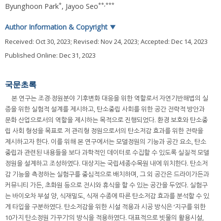
*
**
,
***
Byunghoon Park
,
Jayoo Seo
Author Information & Copyright
▼
Received:
Oct 30, 2023
; Revised:
Nov 24, 2023
; Accepted:
Dec 14, 2023
Published Online: Dec 31, 2023
국문초록
본 연구는 조경·정원분야 기후변화 대응을 위한 역할로서 자연기반해법의 실
증을 위한 실험적 설계를 제시하고, 탄소중립 사회를 위한 공간 전략적 방안과
문화 산업으로서의 역할을 제시하는 목적으로 진행되었다. 환경 보호와 탄소중
립 사회 형성을 목표로 저 관리형 정원으로서의 탄소저감 효과를 위한 전략을
제시하고자 한다. 이를 위해 본 연구에서는 모델정원의 기능과 공간 요소, 탄소
중립과 관련된 내용들을 보다 과학적인 데이터로 수집할 수 있도록 실질적 모델
정원을 설계하고 조성하였다. 대상지는 국립세종수목원 내에 위치한다. 탄소저
감 기능을 측정하는 실험구를 중심적으로 배치하며, 그 외 공간은 드라이가든과
커뮤니티 가든, 초화원 등으로 전시와 휴식을 할 수 있는 공간을 두었다. 실험구
는 바이오차 부설 양, 식재밀도, 식재 수종에 따른 탄소저감 효과를 분석할 수 있
게 타입을 구분하였다. 탄소저감을 위한 시설 적용과 시공 방식은 ‘지구를 위한
10가지 탄소정원 가꾸기’의 방식을 적용하였다. 대표적으로 빗물의 활용시설,