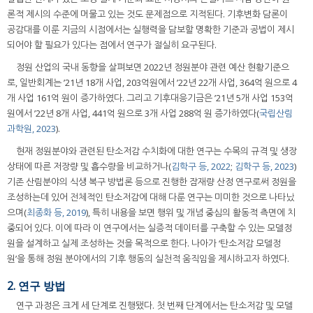
론적 제시의 수준에 머물고 있는 것도 문제점으로 지적된다. 기후변화 담론이
공감대를 이룬 지금의 시점에서는 실행력을 담보할 명확한 기준과 공법이 제시
되어야 할 필요가 있다는 점에서 연구가 절실히 요구된다.
정원 산업의 국내 동향을 살펴보면 2022년 정원분야 관련 예산 현황기준으
로, 일반회계는 ’21년 18개 사업, 203억원에서 ’22년 22개 사업, 364억 원으로 4
개 사업 161억 원이 증가하였다. 그리고 기후대응기금은 ’21년 5개 사업 153억
원에서 ’22년 8개 사업, 441억 원으로 3개 사업 288억 원 증가하였다(
국립산림
과학원, 2023
).
현재 정원분야와 관련된 탄소저감 수치화에 대한 연구는 수목의 규격 및 생장
상태에 따른 저장량 및 흡수량을 비교하거나(
김학구 등, 2022
;
김학구 등, 2023
)
기존 산림분야의 식생 복구 방법론 등으로 진행한 잠재량 산정 연구로써 정원을
조성하는데 있어 전체적인 탄소저감에 대해 다룬 연구는 미미한 것으로 나타났
으며(
최종화 등, 2019
), 특히 내용을 보면 행위 및 개념 중심의 활동적 측면에 치
중되어 있다. 이에 따라 이 연구에서는 실증적 데이터를 구축할 수 있는 모델정
원을 설계하고 실제 조성하는 것을 목적으로 한다. 나아가 ‘탄소저감 모델정
원’을 통해 정원 분야에서의 기후 행동의 실천적 움직임을 제시하고자 하였다.
2. 연구 방법
연구 과정은 크게 세 단계로 진행됐다. 첫 번째 단계에서는 탄소저감 및 모델