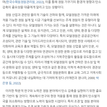
며(
한국수목원정원관리원, 2022
), 이를 통해 정원 가꾸기의 환경적 영향과 탄소
감축의 중요성을 대중에게 알리고 있는 상황이다.
정원 산업과 관련된 물리적 기술의 전파와 함께, 모델정원은 가까운 미래에
적용 가능한 정원 설계 및 시공 기술력을 선보이는 주제 정원의 한 유형이라 할
수 있다. 하지만 이는 모델정원이 가지는 모든 기능을 설명하는 것은 아니다. 실
제 모델정원은 설계와 조성, 유지관리, 그리고 인문, 사회, 생태, 환경 등 다양한
주제를 전달하는 등 그 기능이 매우 다양하다. 특히 모델정원은 공공공간에서
조성되어, 관련 기술 및 가이드라인으로서 제시되어, 생생한 현장 사례로서 시
각화하여 교육과 홍보 역할도 한다. 즉, 모델정원은 정원 산업을 넘어 인문, 사
회, 생태, 환경 등 다양한 분야와 연관되어 진정한 문화 산업으로 자리를 잡고 있
다. 동시에 다양한 주제를 담아 조성하거나 지역주민들의 활동을 유도함으로써
공간에 참여시킬 수 있다. 따라서 개별적 모델정원의 설계 전략은 장소성 및 역
사 문화와 같은 상징성, 생태 및 자연과 같은 환경성, 미학적 측면에서의 경관성
등으로 차별화될 수 있으며, 궁극적으로 정원문화의 홍보 교육 그리고 지역사회
의 커뮤니티 공간을 내실화하는 데 기여하게 된다 (이애란과 정나라, 2000;
박
은영 등, 2022
).
이러한 학문적 연구와 노력은 정원 분야에서 탄소 감축을 실현하기 위한 중요
한 기반이 될 것이다. 계속해서 연구와 현장 적용을 통해 정원 환경의 탄소발자
국을 최소화하는 방향으로 노력이 필요한 시점이다. 특히 조경 및 정원 분야와
밀접한 관계가 있는 조경 설계 기준과 표준 시방서의 온실가스 저감 방안이 원