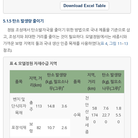
Download Excel Table
5.1.5 탄소 발생량 줄이기
정원 조성에서 탄소발자국을 줄이기 위한 방법으로 국내 제품을 기준으로 삼
고, 조성지와 최대한 거리를 줄이는 것이 필요하다. 모델정원에서는 세종시와
가까운 보령 지역의 돌과 국내 생산 인증 목재를 사용하였다(
표 4
,
그림 11
–
13
참조).
표 4.
모델정원 자재수급 지역
탄소 발생량
지역,
탄소 발생량
지역, 거
품목
(kg), 필요소나
품목
거리
(kg), 필요소
리(km)
*
*
무(그루)
(km)
나무(그루)
천
벤치 및
충
안
단식의자
113
14.8
3.6
58
7.6
1.8
주
산
목재
수목
174
22.7
5.5
청
0
0
0
보
세
포장석재
82
10.7
2.6
령
종