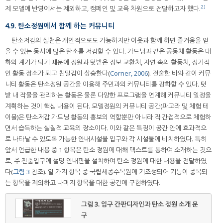
2)
제 모델에 반영에서는 제외하고, 캠페인 및 교육 차원으로 전달하고자 했다.
4.9. 탄소정원에서 함께 하는 커뮤니티
탄소저감의 실천은 개인적으로도 가능하지만 이웃과 함께 하면 즐거움을 얻
을 수 있는 동시에 많은 탄소를 저감할 수 있다. 가드닝과 같은 공동체 활동은 대
화의 계기가 되기 때문에 정원과 텃밭은 정보 교환처, 자연 속의 활동처, 정기적
인 활동 장소가 되고 친밀감이 상승한다(
Corner, 2006
). 전술한 바와 같이 커뮤
니티 활동은 탄소정원 공간을 이용해 주민과의 커뮤니티를 강화할 수 있다. 텃
밭 내 작물을 관리하는 활동은 물론 다양한 프로그램을 연계해 커뮤니티 일정을
계획하는 것이 핵심 내용이 된다. 모델정원의 커뮤니티 공간(파고라 및 체험 테
이블)은 탄소저감 가드닝 활동의 홍보의 역할뿐만 아니라 직·간접적으로 체험하
면서 습득하는 실질적 교육의 장소이다. 이와 같은 특징이 공간 안에 효과적으
로 나타날 수 있도록 가능한 안내시설을 입구와 각 시설물에 비치하였다. 특히
앞서 언급한 내용 중 1 항목은 탄소 정원에 대해 텍스트를 통하여 소개하는 것으
로, 주 진출입구에 설명 안내판을 설치하여 탄소 정원에 대한 내용을 전달하였
다(
그림 3
참조). 열 가지 항목 중 국립세종수목원에 기조성되어 기능이 중복되
는 항목을 제외하고 나머지 항목을 대한 공간에 구현하였다.
그림 3.
입구 간판디자인과 탄소 정원 소개 문
구