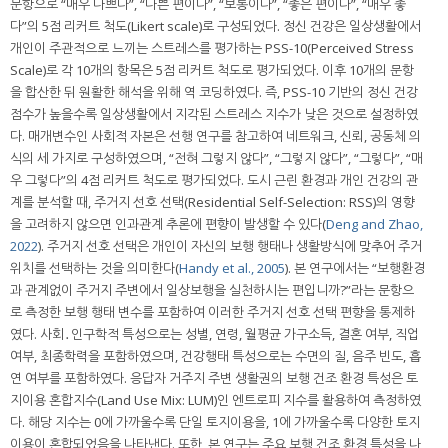
문항으로 “매우 나쁘다”, “나쁜 편이다”, “보통이다”, “좋은 편이다”, “매우 좋
다”의 5점 리커트 척도(Likert scale)로 구성되었다. 정신 건강은 일상생활에서
개인이 주관적으로 느끼는 스트레스를 평가하는 PSS-10(Perceived Stress
Scale)로 각 10개의 항목은 5점 리커트 척도로 평가되었다. 이후 10개의 문항
을 합산한 뒤 원활한 해석을 위해 역 코딩하였다. 즉, PSS-10 기반의 정신 건강
점수가 높을수록 일상생활에서 지각된 스트레스 지수가 낮은 것으로 설정하였
다. 매개변수인 사회적 자본은 선행 연구를 참고하여 네트워크, 신뢰, 공동체 의
식의 세 가지로 구성하였으며, “전혀 그렇지 않다”, “그렇지 않다”, “그렇다”, “매
우 그렇다”의 4점 리커트 척도로 평가되었다. 도시 근린 환경과 개인 건강의 관
계를 분석할 때, 주거지 선호 선택(Residential Self-Selection: RSS)의 영향
을 고려하지 않으면 인과관계 추론에 편향이 발생할 수 있다(
Deng and Zhao,
2022
). 주거지 선호 선택은 개인이 자신의 보행 행태나 생활방식에 맞추어 주거
위치를 선택하는 것을 의미한다(
Handy et al., 2005
). 본 연구에서는 “보행환경
과 관계없이 주거지 주변에서 일상보행을 실천하시는 편입니까?”라는 문항으
로 측정한 보행 행태 변수를 포함하여 이러한 주거지 선호 선택 편향을 통제하
였다. 사회․인구학적 특성으로는 성별, 연령, 월평균 가구소득, 결혼 여부, 직업
여부, 최종학력을 포함하였으며, 건강행태 특성으로는 수면의 질, 음주 빈도, 흡
연 여부를 포함하였다. 응답자 거주지 주변 생활권의 보행 건조 환경 특성은 토
지이용 혼합지수(Land Use Mix: LUM)인 엔트로피 지수를 활용하여 측정하였
다. 해당 지수는 0에 가까울수록 단일 토지이용을, 1에 가까울수록 다양한 토지
이용이 혼합되었음을 나타낸다. 또한, 본 연구는 주요 보행 건조 환경 특성을 나