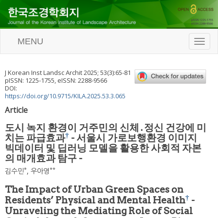
MENU
T
o
g
g
J Korean Inst Landsc Archit
2025
;
53
(
3
):
65
-
81
l
pISSN: 1225-1755, eISSN: 2288-9566
e
DOI:
n
https://doi.org/10.9715/KILA.2025.53.3.065
a
Article
v
i
도시 녹지 환경이 거주민의 신체․정신 건강에 미
g
†
치는 파급효과
- 서울시 가로보행환경 이미지
a
빅데이터 및 딥러닝 모델을 활용한 사회적 자본
t
i
의 매개효과 탐구 -
o
*
**
김수민
,
우아영
n
The Impact of Urban Green Spaces on
†
Residents’ Physical and Mental Health
-
Unraveling the Mediating Role of Social