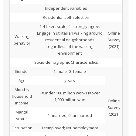
Independent variables
Residential self-selection
1-4 Likert scale, 4=strongly agree:
Engage in utilitarian walking around
Online
Walking
residential neighborhoods
Survey
behavior
regardless of the walking
(2021)
environment
Socio-demographic Characteristics
Gender
1=male; 0=female
Age
years
Monthly
1=under 100 million won-11=over
household
1,000 million won
Online
income
Survey
Marital
(2021)
1=married; 0=unmarried
status
Occupation
1=employed; 0=unemployment