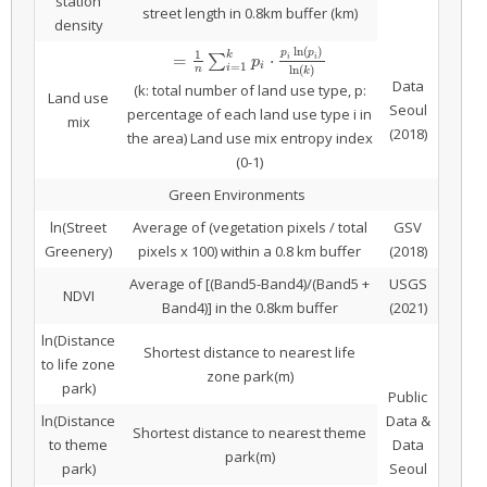
station
street length in 0.8km buffer (km)
density
ln
(
)
p
p
1
k
=
⋅
∑
i
i
=
1
n
∑
i
=
1
k
p
i
⋅
p
i
ln
p
i
ln
(
k
)
p
i
=
1
i
ln
(
)
n
k
Data
(k: total number of land use type, p:
Land use
Seoul
percentage of each land use type i in
mix
(2018)
the area) Land use mix entropy index
(0-1)
Green Environments
ln(Street
Average of (vegetation pixels / total
GSV
Greenery)
pixels x 100) within a 0.8 km buffer
(2018)
Average of [(Band5-Band4)/(Band5 +
USGS
NDVI
Band4)] in the 0.8km buffer
(2021)
ln(Distance
Shortest distance to nearest life
to life zone
zone park(m)
park)
Public
ln(Distance
Data &
Shortest distance to nearest theme
to theme
Data
park(m)
park)
Seoul