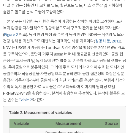
타낼 수 있는 생활권 내 교차로 밀도, 횡단보도 밀도, 버스 정류장 및 지하철역
출입구 밀도를 분석 모형에 포함하였다.
본 연구는 다양한 녹지 환경 특성이 제공하는 상이한 이점을 고려하여, 도시
녹지 환경을 다차원적으로 정량화함으로써 구조적 관계를 분석하고자 한다
(
Figure 2
참조). 녹지 환경 특성 중 수평적 녹지 환경인 NDVI는 식생의 밀도와
건강 상태를 직접적으로 대변하는 대표적인 식생 지표이다(
정명희 등, 2012
).
NDVI는 USGS에 제공하는 Landsat 8 위성영상을 활용하여 2021년 6월 자료
를 구득하였으며, 응답자 거주지 800m 버퍼 내 평균값을 산출하였다. 공원 접
근성은 「도시공원 및 녹지 등에 관한 법률」의 기준에 따라 도시공원을 생활권 공
원, 주제공원으로 분류하였다. 그 외에 주로 도시 외곽 지역에 위치한 도시자연
공원구역과 국립공원을 자연공원으로 분류하였다. 공원 접근성의 측정은 설문
응답자 거주지에서부터 공원까지의 최단 거리(m)를 측정하였다. 보행자 시점의
수직적 녹지 환경인 가로 녹시율은 GSV 파노라마 이미지와 딥러닝 모델
HRNetV2-W48을 활용하였다. 분석에 활용하여 추정하였다. 분석에 활용된 모
든 변수는
Table 2
와 같다.
Table 2.
Measurement of variables
Variable
Measurement
Source
Dependent variables