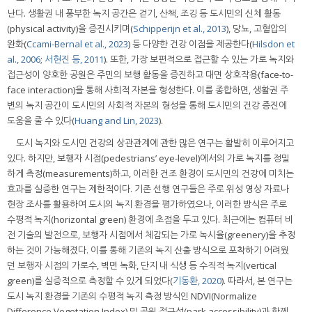
난다. 생활권 내 풍부한 녹지 공간은 걷기, 산책, 조깅 등 도시민의 신체 활동
(physical activity)을 증진시키며(
Schipperijn et al., 2013
), 당뇨, 고혈압의
완화(
Ccami-Bernal et al., 2023
) 등 다양한 건강 이점을 제공한다(
Hilsdon et
al., 2006
;
서현진 등, 2011
). 또한, 가장 보편적으로 접근할 수 있는 가로 녹지와
접근성이 양호한 공원은 주민의 보행 활동을 증진하고 대면 상호작용(face-to-
face interaction)을 통해 사회적 자본을 형성한다. 이를 종합하면, 생활권 주
변의 녹지 공간이 도시민의 사회적 자본의 형성을 통해 도시민의 건강 증진에
도움을 줄 수 있다(
Huang and Lin, 2023
).
도시 녹지와 도시민 건강의 상관관계에 관한 많은 연구는 활발히 이루어지고
있다. 하지만, 보행자 시점(pedestrians’ eye-level)에서의 가로 녹지를 정밀
하게 측정(measurements)하고, 이러한 건조 환경이 도시민의 건강에 미치는
효과를 실증한 연구는 제한적이다. 기존 선행 연구들은 주로 위성 영상 자료나
현장 조사를 활용하여 도시의 녹지 환경을 평가하였으나, 이러한 방식은 주로
수평적 녹지(horizontal green) 환경에 초점을 두고 있다. 최근에는 컴퓨터 비
전 기술의 발전으로, 보행자 시점에서 체감되는 가로 녹시율(greenery)을 추정
하는 것이 가능해졌다. 이를 통해 기존의 녹지 산출 방식으로 포착하기 어려웠
던 보행자 시점의 가로수, 벽면 녹화, 단지 내 식생 등 수직적 녹지(vertical
green)를 실증적으로 측정할 수 있게 되었다(
기동환, 2020
). 따라서, 본 연구는
도시 녹지 환경을 기존의 수평적 녹지 측정 방식인 NDVI(Normalize
Difference Vegetation Index) 및 공원 접근성(park accessibility)과 함께