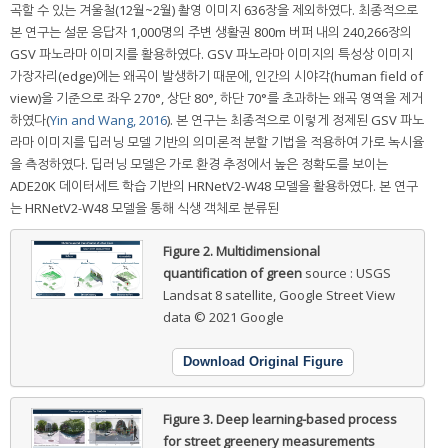
곡할 수 있는 겨울철(12월~2월) 촬영 이미지 636장을 제외하였다. 최종적으로
본 연구는 설문 응답자 1,000명의 주변 생활권 800m 버퍼 내의 240,266장의
GSV 파노라마 이미지를 활용하였다. GSV 파노라마 이미지의 특성상 이미지
가장자리(edge)에는 왜곡이 발생하기 때문에, 인간의 시야각(human field of
view)을 기준으로 좌우 270°, 상단 80°, 하단 70°를 초과하는 왜곡 영역을 제거
하였다(
Yin and Wang, 2016
). 본 연구는 최종적으로 이렇게 정제된 GSV 파노
라마 이미지를 딥러닝 모델 기반의 의미론적 분할 기법을 적용하여 가로 녹시율
을 측정하였다. 딥러닝 모델은 가로 환경 추정에서 높은 정확도를 보이는
ADE20K 데이터세트 학습 기반의 HRNetV2-W48 모델을 활용하였다. 본 연구
는 HRNetV2-W48 모델을 통해 식생 객체로 분류된
Figure 2.
Multidimensional
quantification of green
source : USGS
Landsat 8 satellite, Google Street View
data © 2021 Google
Download Original Figure
Figure 3.
Deep learning-based process
for street greenery measurements