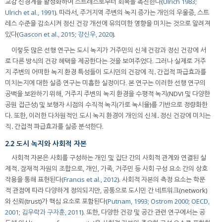
교감 신경계를 활성화하여 스트레스로부터 회복을 촉진한다(
Ulrich 1983
;
Ulrich et al., 1991
). 따라서, 주거지역 주변의 녹지 증가는 개인의 우울증, 스트
레스 수준을 감소시켜 정신 건강 개선에 유의미한 영향을 미치는 것으로 알려져
있다(
Gascon et al., 2015
;
강신우, 2020
).
이렇듯 많은 선행 연구는 도시 녹지가 거주민의 신체 건강과 정신 건강에 서
로 다른 방식의 건강 혜택을 제공한다는 것을 보여주었다. 그러나 실제로 거주
지 주변의 어떠한 녹지 환경 특성들이 도시민의 건강에 직․간접적 파급효과를
미치는지에 대한 실증 연구는 미흡한 실정이다. 본 연구는 이러한 선행 연구의
공백을 보완하기 위해, 거주지 주변의 녹지 환경을 수평적 녹지(NDVI 및 다양한
공원 접근성) 및 보행자 시점의 수직적 녹지(가로 녹시율)를 기반으로 정량화한
다. 또한, 이러한 다차원적인 도시 녹지 환경이 개인의 신체․정신 건강에 미치는
직․간접적 파급효과를 실증 분석한다.
2.2 도시 녹지와 사회적 자본
사회적 자본은 사회를 구성하는 개인 및 집단 간의 사회적 관계와 연결된 실
제적․잠재적 자원의 조합으로, 개인, 가족, 거주민 등 사회 구성 요소 간의 상호
작용을 통해 표현된다(
Francis et al., 2012
). 사회적 자본의 측정 요소는 학문
적 관점에 따라 다양하게 정의되지만, 공통으로 도시민 간 네트워크(network)
와 신뢰(trust)가 핵심 요소로 포함된다(
Putnam, 1993
;
Ostrom 2000
;
OECD,
2001
;
김우락과 구자훈, 2011
). 또한, 다양한 건강 및 공간 관련 연구에서는 공