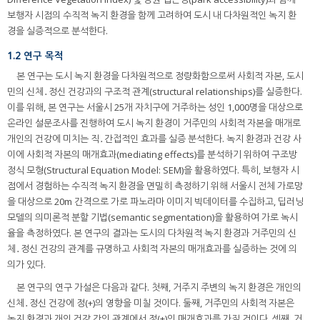
보행자 시점의 수직적 녹지 환경을 함께 고려하여 도시 내 다차원적인 녹지 환
경을 실증적으로 분석한다.
1.2 연구 목적
본 연구는 도시 녹지 환경을 다차원적으로 정량화함으로써 사회적 자본, 도시
민의 신체․정신 건강과의 구조적 관계(structural relationships)를 실증한다.
이를 위해, 본 연구는 서울시 25개 자치구에 거주하는 성인 1,000명을 대상으로
온라인 설문조사를 진행하여 도시 녹지 환경이 거주민의 사회적 자본을 매개로
개인의 건강에 미치는 직․간접적인 효과를 실증 분석한다. 녹지 환경과 건강 사
이에 사회적 자본의 매개효과(mediating effects)를 분석하기 위하여 구조방
정식 모형(Structural Equation Model: SEM)을 활용하였다. 특히, 보행자 시
점에서 경험하는 수직적 녹지 환경을 면밀히 측정하기 위해 서울시 전체 가로망
을 대상으로 20m 간격으로 가로 파노라마 이미지 빅데이터를 수집하고, 딥러닝
모델의 의미론적 분할 기법(semantic segmentation)을 활용하여 가로 녹시
율을 측정하였다. 본 연구의 결과는 도시의 다차원적 녹지 환경과 거주민의 신
체․정신 건강의 관계를 규명하고 사회적 자본의 매개효과를 실증하는 것에 의
의가 있다.
본 연구의 연구 가설은 다음과 같다. 첫째, 거주지 주변의 녹지 환경은 개인의
신체․정신 건강에 정(+)의 영향을 미칠 것이다. 둘째, 거주민의 사회적 자본은
녹지 환경과 개인 건강 간의 관계에서 정(+)의 매개효과를 가질 것이다. 셋째, 거