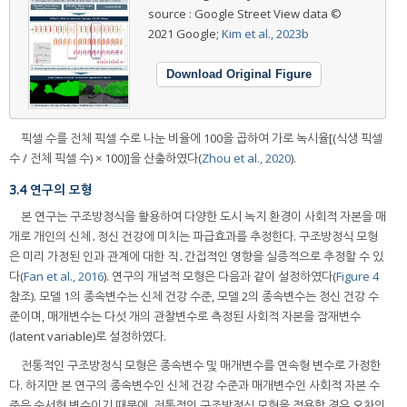
source : Google Street View data ©
2021 Google;
Kim et al., 2023b
Download Original Figure
픽셀 수를 전체 픽셀 수로 나눈 비율에 100을 곱하여 가로 녹시율[(식생 픽셀
수 / 전체 픽셀 수) × 100)]을 산출하였다(
Zhou et al., 2020
).
3.4 연구의 모형
본 연구는 구조방정식을 활용하여 다양한 도시 녹지 환경이 사회적 자본을 매
개로 개인의 신체․정신 건강에 미치는 파급효과를 추정한다. 구조방정식 모형
은 미리 가정된 인과 관계에 대한 직․간접적인 영향을 실증적으로 추정할 수 있
다(
Fan et al., 2016
). 연구의 개념적 모형은 다음과 같이 설정하였다(
Figure 4
참조). 모델 1의 종속변수는 신체 건강 수준, 모델 2의 종속변수는 정신 건강 수
준이며, 매개변수는 다섯 개의 관찰변수로 측정된 사회적 자본을 잠재변수
(latent variable)로 설정하였다.
전통적인 구조방정식 모형은 종속변수 및 매개변수를 연속형 변수로 가정한
다. 하지만 본 연구의 종속변수인 신체 건강 수준과 매개변수인 사회적 자본 수
준은 순서형 변수이기 때문에, 전통적인 구조방정식 모형을 적용할 경우 오차의