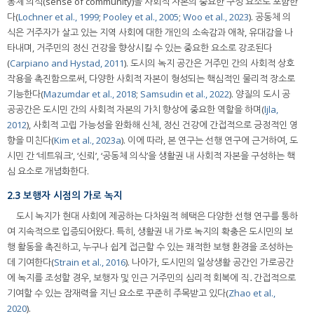
동체 의식(sense of community)을 사회적 자본의 중요한 구성 요소로 포함한
다(
Lochner et al., 1999
;
Pooley et al., 2005
;
Woo et al., 2023
). 공동체 의
식은 거주자가 살고 있는 지역 사회에 대한 개인의 소속감과 애착, 유대감을 나
타내며, 거주민의 정신 건강을 향상시킬 수 있는 중요한 요소로 강조된다
(
Carpiano and Hystad, 2011
). 도시의 녹지 공간은 거주민 간의 사회적 상호
작용을 촉진함으로써, 다양한 사회적 자본이 형성되는 핵심적인 물리적 장소로
기능한다(
Mazumdar et al., 2018
;
Samsudin et al., 2022
). 양질의 도시 공
공공간은 도시민 간의 사회적 자본의 가치 향상에 중요한 역할을 하며(
ljla,
2012
), 사회적 고립 가능성을 완화해 신체, 정신 건강에 간접적으로 긍정적인 영
향을 미친다(
Kim et al., 2023a
). 이에 따라, 본 연구는 선행 연구에 근거하여, 도
시민 간 ‘네트워크’, ‘신뢰’, ‘공동체 의식’을 생활권 내 사회적 자본을 구성하는 핵
심 요소로 개념화한다.
2.3 보행자 시점의 가로 녹지
도시 녹지가 현대 사회에 제공하는 다차원적 혜택은 다양한 선행 연구를 통하
여 지속적으로 입증되어왔다. 특히, 생활권 내 가로 녹지의 확충은 도시민의 보
행 활동을 촉진하고, 누구나 쉽게 접근할 수 있는 쾌적한 보행 환경을 조성하는
데 기여한다(
Strain et al., 2016
). 나아가, 도시민의 일상생활 공간인 가로공간
에 녹지를 조성할 경우, 보행자 및 인근 거주민의 심리적 회복에 직․간접적으로
기여할 수 있는 잠재력을 지닌 요소로 꾸준히 주목받고 있다(
Zhao et al.,
2020
).