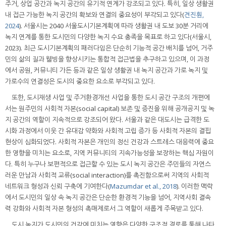
주거, 상업 공간과 녹지 공간의 유기적 연계가 강조되고 있다. 특히, 일상 생활권
내 접근 가능한 녹지 공간의 확보와 연결의 중요성이 부각되고 있다(
견진훤,
2024
). 서울시는 2040 서울도시기본계획에 따라 생활권 내 도보 30분 거리에
녹지 연계를 통한 도시민의 다양한 녹지 수요 충족을 목표로 하고 있다(서울시,
2023). 최근 도시기본계획의 패러다임은 단순히 기능적 공간 배치를 넘어, 거주
민의 삶의 질과 웰빙을 향상시키는 통합적 접근법을 추구하고 있으며, 이 과정
에서 공원, 커뮤니티 가든 등과 같은 일상 생활권 내 녹지 공간과 가로 녹지 및
가로수의 연결성은 도시의 중요한 요소로 부각되고 있다.
또한, 도시재생 사업 및 주거환경개선 사업을 통한 도시 공간 구조의 개편에
서는 원주민의 사회적 자본(social capital) 보존 및 증진을 위해 공개공지 및 녹
지 공간의 역할이 지속적으로 강조되어 왔다. 서울과 같은 대도시는 급격한 도
시화 과정에서 이웃 간 유대감 약화와 사회적 고립 증가 등 사회적 자본의 결핍
현상이 심화되었다. 사회적 자본은 개인의 정신 건강과 스트레스 대응력에 중요
한 영향을 미치는 요소로, 지역 커뮤니티의 지속가능성을 보장하는 핵심 자원이
다. 특히 누구나 보편적으로 접근할 수 있는 도시 녹지 공간은 주민들의 자연스
러운 만남과 사회적 교류(social interaction)를 촉진함으로써 지역의 사회적
네트워크 형성과 신뢰 구축에 기여한다(
Mazumdar et al., 2018
). 이러한 맥락
에서 도시민의 일상 속 녹지 공간은 단순한 환경적 기능을 넘어, 지역사회 결속
력 강화와 사회적 자본 형성의 촉매제로서 그 역할이 새롭게 주목받고 있다.
도시 녹지가 도시민의 건강에 미치는 영향은 다양한 구조적 경로를 통해 나타