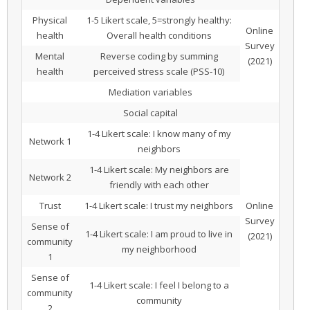
Physical
1-5 Likert scale, 5=strongly healthy:
Online
health
Overall health conditions
Survey
Mental
Reverse coding by summing
(2021)
health
perceived stress scale (PSS-10)
Mediation variables
Social capital
1-4 Likert scale: I know many of my
Network 1
neighbors
1-4 Likert scale: My neighbors are
Network 2
friendly with each other
Trust
1-4 Likert scale: I trust my neighbors
Online
Survey
Sense of
1-4 Likert scale: I am proud to live in
(2021)
community
my neighborhood
1
Sense of
1-4 Likert scale: I feel I belong to a
community
community
2