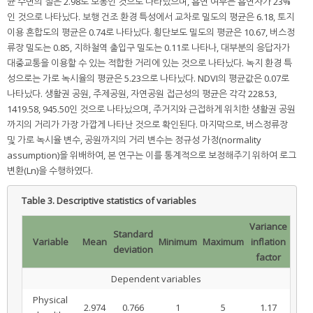
균 수면의 질은 2.98로 보통인 것으로 나타났으며, 흡연 여부는 흡연자가 23%
인 것으로 나타났다. 보행 건조 환경 특성에서 교차로 밀도의 평균은 6.18, 토지
이용 혼합도의 평균은 0.74로 나타났다. 횡단보도 밀도의 평균은 10.67, 버스정
류장 밀도는 0.85, 지하철역 출입구 밀도는 0.11로 나타나, 대부분의 응답자가
대중교통을 이용할 수 있는 적합한 거리에 있는 것으로 나타났다. 녹지 환경 특
성으로는 가로 녹시율의 평균은 5.23으로 나타났다. NDVI의 평균값은 0.07로
나타났다. 생활권 공원, 주제공원, 자연공원 접근성의 평균은 각각 228.53,
1419.58, 945.50인 것으로 나타났으며, 주거지와 근접하게 위치한 생활권 공원
까지의 거리가 가장 가깝게 나타난 것으로 확인된다. 마지막으로, 버스정류장
및 가로 녹시율 변수, 공원까지의 거리 변수는 정규성 가정(normality
assumption)을 위배하여, 본 연구는 이를 통계적으로 보정해주기 위하여 로그
변환(Ln)을 수행하였다.
Table 3.
Descriptive statistics of variables
Variance
Standard
Variable
Mean
Minimum
Maximum
inflation
deviation
factor
Dependent variables
Physical
2.974
0.766
1
5
1.17