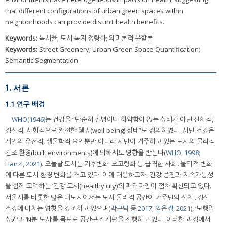
that different configurations of urban green spaces within
neighborhoods can provide distinct health benefits.
Keywords:
녹시율; 도시 녹지 정량화; 의미론적 분할론
Keywords:
Street Greenery; Urban Green Space Quantification;
Semantic Segmentation
1. 서론
1.1 연구 배경
WHO(1946)
는 건강을 “단순히 질병이나 허약함이 없는 상태가 아닌 신체적,
정신적, 사회적으로 완전한 웰빙(well-being) 상태”로 정의하였다. 시민 건강은
개인의 유전적, 생물학적 요인뿐만 아니라 시민이 거주하고 있는 도시의 물리적
건조 환경(built environments)에 의해서도 영향을 받는다(
WHO, 1998
;
Hanzl, 2021
). 오늘날 도시는 기후변화, 초고령화 등 급격한 사회․물리적 변화
에 따른 도시 환경 변화를 겪고 있다. 이에 대응하고자, 건강 증진과 지속가능성
을 함께 고려하는 ‘건강 도시(healthy city)’의 패러다임이 점차 확산되고 있다.
서울시를 비롯한 많은 대도시에서는 도시 물리적 공간이 거주민의 신체․정신
건강에 미치는 영향을 강조하고 있으며(
박근덕 등 2017
;
임은정, 2021
), ‘보행일
상권’과 ‘N분 도시’를 목표로 공간구조 개편을 진행하고 있다. 이러한 과정에서