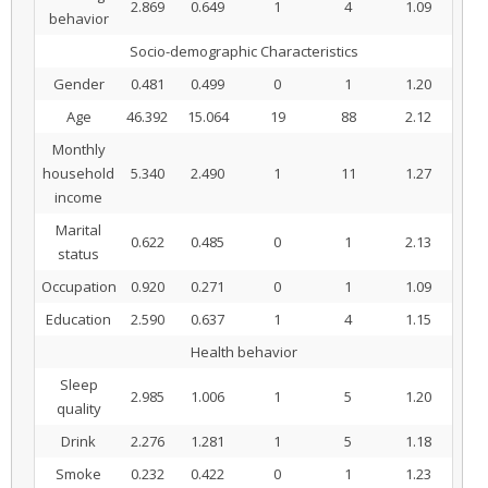
2.869
0.649
1
4
1.09
behavior
Socio-demographic Characteristics
Gender
0.481
0.499
0
1
1.20
Age
46.392
15.064
19
88
2.12
Monthly
household
5.340
2.490
1
11
1.27
income
Marital
0.622
0.485
0
1
2.13
status
Occupation
0.920
0.271
0
1
1.09
Education
2.590
0.637
1
4
1.15
Health behavior
Sleep
2.985
1.006
1
5
1.20
quality
Drink
2.276
1.281
1
5
1.18
Smoke
0.232
0.422
0
1
1.23