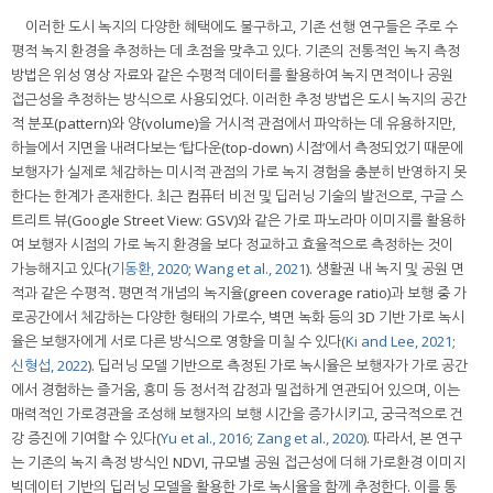
이러한 도시 녹지의 다양한 혜택에도 불구하고, 기존 선행 연구들은 주로 수
평적 녹지 환경을 추정하는 데 초점을 맞추고 있다. 기존의 전통적인 녹지 측정
방법은 위성 영상 자료와 같은 수평적 데이터를 활용하여 녹지 면적이나 공원
접근성을 추정하는 방식으로 사용되었다. 이러한 추정 방법은 도시 녹지의 공간
적 분포(pattern)와 양(volume)을 거시적 관점에서 파악하는 데 유용하지만,
하늘에서 지면을 내려다보는 ‘탑다운(top-down) 시점’에서 측정되었기 때문에
보행자가 실제로 체감하는 미시적 관점의 가로 녹지 경험을 충분히 반영하지 못
한다는 한계가 존재한다. 최근 컴퓨터 비전 및 딥러닝 기술의 발전으로, 구글 스
트리트 뷰(Google Street View: GSV)와 같은 가로 파노라마 이미지를 활용하
여 보행자 시점의 가로 녹지 환경을 보다 정교하고 효율적으로 측정하는 것이
가능해지고 있다(
기동환, 2020
;
Wang et al., 2021
). 생활권 내 녹지 및 공원 면
적과 같은 수평적․평면적 개념의 녹지율(green coverage ratio)과 보행 중 가
로공간에서 체감하는 다양한 형태의 가로수, 벽면 녹화 등의 3D 기반 가로 녹시
율은 보행자에게 서로 다른 방식으로 영향을 미칠 수 있다(
Ki and Lee, 2021
;
신형섭, 2022
). 딥러닝 모델 기반으로 측정된 가로 녹시율은 보행자가 가로 공간
에서 경험하는 즐거움, 흥미 등 정서적 감정과 밀접하게 연관되어 있으며, 이는
매력적인 가로경관을 조성해 보행자의 보행 시간을 증가시키고, 궁극적으로 건
강 증진에 기여할 수 있다(
Yu et al., 2016
;
Zang et al., 2020
). 따라서, 본 연구
는 기존의 녹지 측정 방식인 NDVI, 규모별 공원 접근성에 더해 가로환경 이미지
빅데이터 기반의 딥러닝 모델을 활용한 가로 녹시율을 함께 추정한다. 이를 통