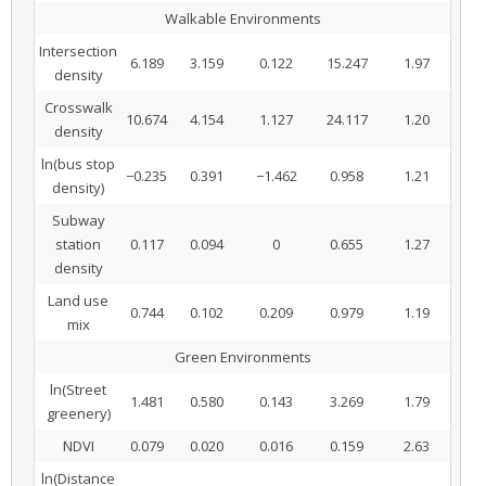
Walkable Environments
Intersection
6.189
3.159
0.122
15.247
1.97
density
Crosswalk
10.674
4.154
1.127
24.117
1.20
density
ln(bus stop
−0.235
0.391
−1.462
0.958
1.21
density)
Subway
station
0.117
0.094
0
0.655
1.27
density
Land use
0.744
0.102
0.209
0.979
1.19
mix
Green Environments
ln(Street
1.481
0.580
0.143
3.269
1.79
greenery)
NDVI
0.079
0.020
0.016
0.159
2.63
ln(Distance