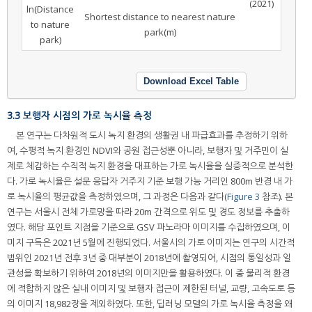
(2021)
ln(Distance
Shortest distance to nearest nature
to nature
park(m)
park)
Download Excel Table
3.3 보행자 시점의 가로 녹시율 측정
본 연구는 다차원적 도시 녹지 환경의 생활권 내 파급효과를 추정하기 위하
여, 수평적 녹지 환경인 NDVI와 공원 접근성뿐 아니라, 보행자 및 거주민이 실
제로 체감하는 수직적 녹지 환경을 대표하는 가로 녹시율을 실증적으로 분석한
다. 가로 녹시율은 설문 응답자 거주지 기준 보행 가능 거리인 800m 반경 내 가
로 녹시율의 평균값을 측정하였으며, 그 과정은 다음과 같다(
Figure 3
참조). 본
연구는 서울시 전체 가로망을 따라 20m 간격으로 위도 및 경도 정보를 추출하
였다. 해당 포인트 지점을 기준으로 GSV 파노라마 이미지를 수집하였으며, 이
미지 구득은 2021년 5월에 진행되었다. 서울시의 가로 이미지는 연구의 시간적
범위인 2021년 전후 3년 중 대부분이 2018년에 촬영되어, 시점의 통일성과 일
관성을 확보하기 위하여 2018년의 이미지만을 활용하였다. 이 중 물리적 환경
에 적합하지 않은 실내 이미지 및 보행자 접근이 제한된 터널, 교량, 고속도로 등
의 이미지 18,982장을 제외하였다. 또한, 딥러닝 모델의 가로 녹시율 측정을 왜