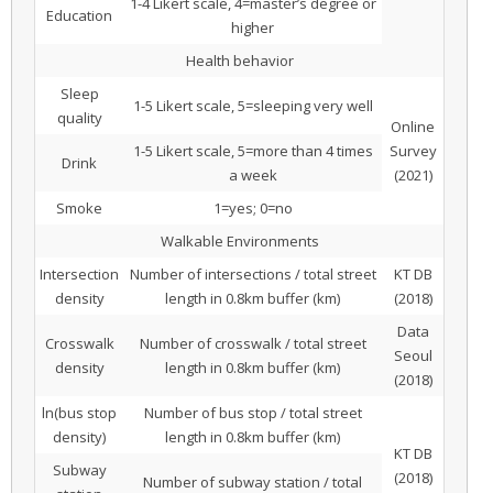
1-4 Likert scale, 4=master’s degree or
Education
higher
Health behavior
Sleep
1-5 Likert scale, 5=sleeping very well
quality
Online
1-5 Likert scale, 5=more than 4 times
Survey
Drink
a week
(2021)
Smoke
1=yes; 0=no
Walkable Environments
Intersection
Number of intersections / total street
KT DB
density
length in 0.8km buffer (km)
(2018)
Data
Crosswalk
Number of crosswalk / total street
Seoul
density
length in 0.8km buffer (km)
(2018)
ln(bus stop
Number of bus stop / total street
density)
length in 0.8km buffer (km)
KT DB
Subway
(2018)
Number of subway station / total