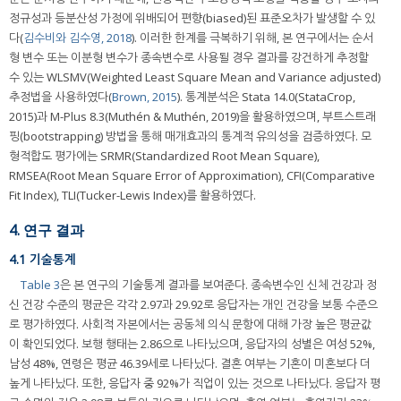
정규성과 등분산성 가정에 위배되어 편향(biased)된 표준오차가 발생할 수 있
다(
김수비와 김수영, 2018
). 이러한 한계를 극복하기 위해, 본 연구에서는 순서
형 변수 또는 이분형 변수가 종속변수로 사용될 경우 결과를 강건하게 추정할
수 있는 WLSMV(Weighted Least Square Mean and Variance adjusted)
추정법을 사용하였다(
Brown, 2015
). 통계분석은 Stata 14.0(StataCrop,
2015)과 M-Plus 8.3(Muthén & Muthén, 2019)을 활용하였으며, 부트스트래
핑(bootstrapping) 방법을 통해 매개효과의 통계적 유의성을 검증하였다. 모
형적합도 평가에는 SRMR(Standardized Root Mean Square),
RMSEA(Root Mean Square Error of Approximation), CFI(Comparative
Fit Index), TLI(Tucker-Lewis Index)를 활용하였다.
4. 연구 결과
4.1 기술통계
Table 3
은 본 연구의 기술통계 결과를 보여준다. 종속변수인 신체 건강과 정
신 건강 수준의 평균은 각각 2.97과 29.92로 응답자는 개인 건강을 보통 수준으
로 평가하였다. 사회적 자본에서는 공동체 의식 문항에 대해 가장 높은 평균값
이 확인되었다. 보행 행태는 2.86으로 나타났으며, 응답자의 성별은 여성 52%,
남성 48%, 연령은 평균 46.39세로 나타났다. 결혼 여부는 기혼이 미혼보다 더
높게 나타났다. 또한, 응답자 중 92%가 직업이 있는 것으로 나타났다. 응답자 평