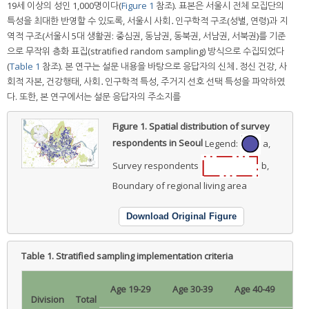
19세 이상의 성인 1,000명이다(
Figure 1
참조). 표본은 서울시 전체 모집단의
특성을 최대한 반영할 수 있도록, 서울시 사회․인구학적 구조(성별, 연령)과 지
역적 구조(서울시 5대 생활권: 중심권, 동남권, 동북권, 서남권, 서북권)를 기준
으로 무작위 층화 표집(stratified random sampling) 방식으로 수집되었다
(
Table 1
참조). 본 연구는 설문 내용을 바탕으로 응답자의 신체․정신 건강, 사
회적 자본, 건강행태, 사회․인구학적 특성, 주거지 선호 선택 특성을 파악하였
다. 또한, 본 연구에서는 설문 응답자의 주소지를
Figure 1.
Spatial distribution of survey
respondents in Seoul
Legend:
a,
Survey respondents
b,
Boundary of regional living area
Download Original Figure
Table 1.
Stratified sampling implementation criteria
Age 19-29
Age 30-39
Age 40-49
Ag
Division
Total