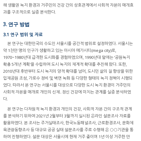
해 생활권 녹지 환경과 거주민의 건강 간의 상호관계에서 사회적 자본의 매개효
과를 구조적으로 실증 분석한다.
3. 연구 방법
3.1 연구 범위 및 자료
본 연구는 대한민국의 수도인 서울시를 공간적 범위로 설정하였다. 서울시는
약 1천만 명의 인구가 생활하고 있는 아시아 메가시티(mega city)로,
1970~1980년대 급격한 도시화를 경험하였으며, 1990년대 말에는 ‘공원녹지
확충 5개년 계획’을 수립하여 도시 녹지의 체계적 확대를 추진해 왔다. 또한,
2010년대 후반부터 도시 녹지의 양적 확대를 넘어, 도시민 삶의 질 향상을 위한
입체공원 조성, 가로수 정비 및 벽면 녹화 등 다양한 형태의 녹지 정책이 시행되
었다. 따라서 본 연구는 서울시를 대상으로 다양한 도시 녹지 환경이 거주민의
사회적 자본을 매개로 개인의 신체․정신 건강에 미치는 관계를 실증 분석하였
다.
본 연구는 다차원적 녹지 환경과 개인의 건강, 사회적 자본 간의 구조적 관계
를 분석하기 위하여 2021년 2월부터 3월까지 실시된 온라인 설문조사 자료를
활용하였다. 본 조사는 주거실태조사, 한국노동패널조사, 근로환경조사, 문화체
육관광동향조사 등 대규모 공공 실태 설문조사를 주로 수행해 온 ○○기관을 통
하여 진행하였다. 설문 대상은 서울시에 현재 거주 중이며 1년 이상 거주한 만