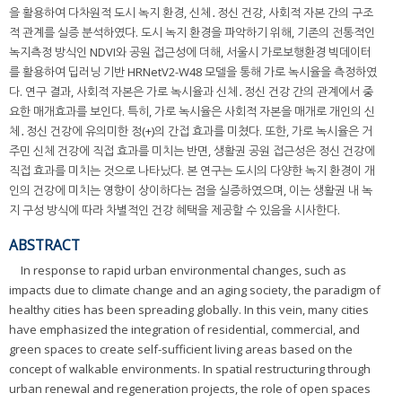
을 활용하여 다차원적 도시 녹지 환경, 신체․정신 건강, 사회적 자본 간의 구조
적 관계를 실증 분석하였다. 도시 녹지 환경을 파악하기 위해, 기존의 전통적인
녹지측정 방식인 NDVI와 공원 접근성에 더해, 서울시 가로보행환경 빅데이터
를 활용하여 딥러닝 기반 HRNetV2-W48 모델을 통해 가로 녹시율을 측정하였
다. 연구 결과, 사회적 자본은 가로 녹시율과 신체․정신 건강 간의 관계에서 중
요한 매개효과를 보인다. 특히, 가로 녹시율은 사회적 자본을 매개로 개인의 신
체․정신 건강에 유의미한 정(+)의 간접 효과를 미쳤다. 또한, 가로 녹시율은 거
주민 신체 건강에 직접 효과를 미치는 반면, 생활권 공원 접근성은 정신 건강에
직접 효과를 미치는 것으로 나타났다. 본 연구는 도시의 다양한 녹지 환경이 개
인의 건강에 미치는 영향이 상이하다는 점을 실증하였으며, 이는 생활권 내 녹
지 구성 방식에 따라 차별적인 건강 혜택을 제공할 수 있음을 시사한다.
ABSTRACT
In response to rapid urban environmental changes, such as
impacts due to climate change and an aging society, the paradigm of
healthy cities has been spreading globally. In this vein, many cities
have emphasized the integration of residential, commercial, and
green spaces to create self-sufficient living areas based on the
concept of walkable environments. In spatial restructuring through
urban renewal and regeneration projects, the role of open spaces