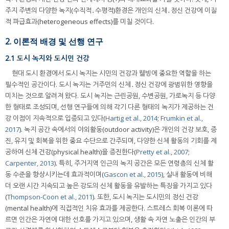
주지 주변의 다양한 녹지(수직적․수평적)환경은 개인의 신체․정신 건강에 이질
적 파급효과(heterogeneous effects)를 미칠 것이다.
2. 이론적 배경 및 선행 연구
2.1 도시 녹지와 도시민 건강
현대 도시 환경에서 도시 녹지는 시민의 건강과 웰빙에 중요한 역할을 하는
필수적인 공간이다. 도시 녹지는 거주민의 신체․정신 건강에 광범위한 영향을
미치는 것으로 알려져 왔다. 도시 녹지는 근린공원, 수변공원, 가로녹지 등 다양
한 형태로 조성되며, 선행 연구들에 의해 각기 다른 형태의 녹지가 제공하는 건
강 이점이 지속적으로 입증되고 있다(
Hartig et al., 2014
;
Frumkin et al.,
2017
). 녹지 공간 속에서의 야외활동(outdoor activity)은 개인의 건강 보호, 증
진, 유지 및 회복을 위한 중요 수단으로 간주되며, 다양한 신체 활동의 기회를 제
공하여 신체 건강(physical health)을 증진한다(
Pretty et al., 2007
;
Carpenter, 2013
). 특히, 주거지역 인근의 녹지 공간은 모든 연령층의 신체 활
동 수준을 향상시키는데 효과적이며(
Gascon et al., 2015
), 실내 활동에 비해
더 오랜 시간 지속되고 높은 강도의 신체 활동을 유발하는 특징을 가지고 있다
(
Thompson-Coon et al., 2011
). 또한, 도시 녹지는 도시민의 정신 건강
(mental health)에 직접적인 치유 효과를 제공한다. 스트레스 회복 이론에 따
르면 인간은 자연에 대한 선호를 가지고 있으며, 생활 속 자연 노출은 인간의 부