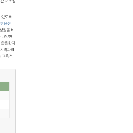
공간 재조성
수 있도록
(
허윤선
구성원을 비
또한 다양한
로 활용한다
 지역과의
 교육적,