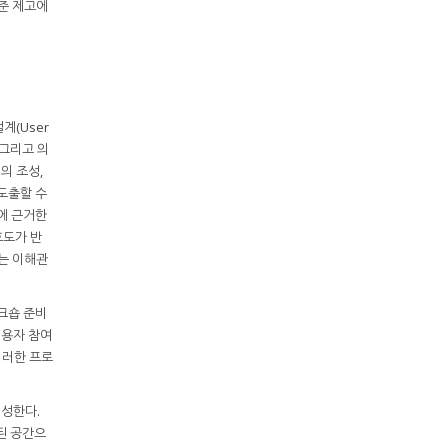
준 제고에
계(User
 그리고 의
경의 조성,
도출할 수
에 근거한
호도가 반
는 이해관
크숍 준비
이용자 참여
이러한 프로
형성한다.
된 공간으