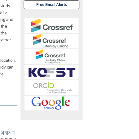
Free Email Alerts
 study
ddle
ing and
 the
 the
rather
location,
tudy can
re
(
이재진과