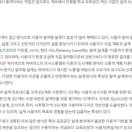
에서 들여다보는 작업은 앞으로도 계속해서 진행될 학교 외부공간 개선 사업의 질적 수
설계의 접근 방식으로 사용자 참여형 설계가 점점 더 많이 채택되고 있다. 사용자 참여 설
, 의사결정, 실행 그리고 전반적인 디자인의 질을 향상시키기 위하여 사용자가 직접 계획과 설계
(
조창희와 이화룡, 2015
). 헨리 샤노프(Henry Sanoff)는 참여 설계를 “사용자가 환
라고 정의하며, 사용자가 환경 조성에 직접 참여함으로써 전문가보다 더 명료한 결과를 
 방식은 역사적으로 하버마스의 의사소통행위 이론과 도시계획 분야의 소통적 계획 이론
에서 벗어난 참여형 설계는 하버마스가 제시한 ‘소통’을 바탕으로 수요자의 요구도와 선
. 다양한 이용자의 의견을 조율하고 반영해야 하는 설계 방식의 특성상 참여 설계에서
요시한다.
여 설계 프로세스를 크게 3단계로 구분한다. 1단계는 사용자 요구사항 파악을 위한 워
반영 단계, 3단계는 수정·보완된 설계안을 최종 평가하는 단계이다.
조재문 등(2023)
은 
여 설계, 인사이트 투어, 사후평가”의 5단계로 구분하여 디자인 개선안을 도출하였다. 
 수 있으며, 실제 사용자의 목표와 경험을 얻는데 집중하는 특성이 있다.
주체가 전환된 이와 같은 방식은 특히 공공공간 설계 분야에서 중요한 이론적 기반을 
측면을 강조하는 ‘공간의 구축’이라는 개념보다 ‘교육과정’과 ‘사용자(학습자)’가 강조