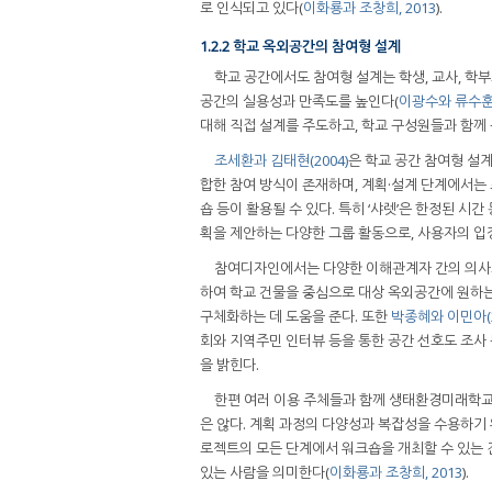
로 인식되고 있다(
이화룡과 조창희, 2013
).
1.2.2 학교 옥외공간의 참여형 설계
학교 공간에서도 참여형 설계는 학생, 교사, 학
공간의 실용성과 만족도를 높인다(
이광수와 류수훈,
대해 직접 설계를 주도하고, 학교 구성원들과 함께
조세환과 김태현(2004)
은 학교 공간 참여형 설계
합한 참여 방식이 존재하며, 계획·설계 단계에서는 조
숍 등이 활용될 수 있다. 특히 ‘샤렛’은 한정된 
획을 제안하는 다양한 그룹 활동으로, 사용자의 입장
참여디자인에서는 다양한 이해관계자 간의 의사소
하여 학교 건물을 중심으로 대상 옥외공간에 원하는 
구체화하는 데 도움을 준다. 또한
박종혜와 이민아(2
회와 지역주민 인터뷰 등을 통한 공간 선호도 조사 
을 밝힌다.
한편 여러 이용 주체들과 함께 생태환경미래학교
은 않다. 계획 과정의 다양성과 복잡성을 수용하기
로젝트의 모든 단계에서 워크숍을 개최할 수 있는 
있는 사람을 의미한다(
이화룡과 조창희, 2013
).