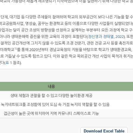
 속 학교의 가능성이 새롭게 재조명되기 시작하였으며 이를 실현하기 위해 다양한 학교 
영리단체, 대기업 등 다양한 주체들이 참여하여 학교의 외부공간이 보다 나은 기능을 할 
학교공원화사업, 명상숲, 꿈꾸는 환경학교 등의 이름으로 다양한 사업들이 실행되었다
설사업과는 달리 공간 조성의 방향성을 선정하고 설계하는 부분부터 모든 과정에 학교 
 아니라 생태문해력 증진을 위한 교육의 과정이 포함된다(
정신영과 정태열, 2022
). 
적인 공간개선에 그치지 않을 수 있도록 조경 전문가, 관련 전공 교사 등을 촉진자
1)
환경미래학교
를 통해 2020년부터 경남교육청의 지원을 바탕으로 학교가 생태환경교육,
소로 거듭날 수 있도록 힘쓰고 있다. 이와 같은 학교 옥외공간 개선 사업의 목적과 취지는
다(
표 1
참조).
내용
생태 체험과 관찰을 할 수 있고 다양한 놀이환경 제공
 녹지네트워크를 조성함에 있어 도심 속 거점 녹지의 역할을 할 수 있음
접근성이 높은 곳에 위치하여 지역 커뮤니티 스페이스로 기능
Download Excel Table