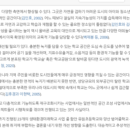
 다양한 측면에서 향상될 수 있다. 그곳은 자연을 접하기 어려운 도시의 아이와 청소
적인 공간이다(
김인호, 2002
). 어느 때보다 절실히 지속가능성의 가치를 습득해야 하는
 자연과 교감하고 학습과 체험을 할 수 있는 중요한 장소임이 틀림없다(
김인호와 
자발성을 중시하는 놀이 역시 올바른 교육의 대안으로 제시되고 있는 만큼 다양한 야외놀
에서 더욱 확장된 의미의 교육적 기능을 담당할 수 있다(
백재봉 등, 2006
).
선될 필요가 있다. 충분한 녹지를 담을 수 있는 학교 공간은 도심 속 온도를 낮추어 
 걸러내어 공기 질을 개선하며, 지표수유출저감, 소음저감 등의 환경적 기능을 할 수 
에 고르게 분포된 학교가 ‘학교숲’ 혹은 ‘학교공원’으로 탈바꿈 된다면 도시의 광역적 녹
청, 2020
).
니라 지역 주민을 비롯한 도시민들에게 매우 긍정적인 영향을 끼칠 수 있는 공간이다.
에서는 충분한 면적의 녹지가 배분되지 못한 반면, 상당규모의 외부공간이 딸린 학교
절대적으로 부족한 우리나라 대도시의 맥락 속에서 학교는 어느 곳에서나 쉽게 접근할 
다(
김후경과 이현택, 2005
).
이고 다층적으로 기능하도록 재구조화시키는 사업에서는 일반적인 공간 조성 사업에서
젝트들이 시행착오를 겪으며 진행되고 있는 것이 사실이다.
까지 진행된 23개의 생태환경미래학교 사업 중 함안 유원초등학교와 양산 범어중학교 
 본래 취지에 부합하는 결론을 내기 위한 개선 방향을 도출한다. 대승적이고 추상적인