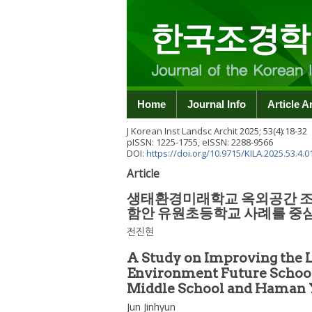
Home
Journal Info
Article A
J Korean Inst Landsc Archit
2025
;
53
(
4
):
18
-
32
pISSN: 1225-1755, eISSN: 2288-9566
DOI:
https://doi.org/10.9715/KILA.2025.53.4.0
Article
생태환경미래학교 옥외공간 조
함안 유원초등학교 사례를 중심
전진현
A Study on Improving the L
Environment Future Schoo
Middle School and Haman 
Jun Jinhyun