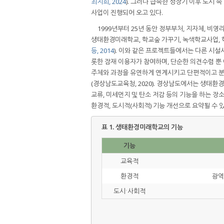
최지희, 2024
). 그러나 급속한 성장기 이후 도시
사업이 진행되어 오고 있다.
1999년부터 25년 동안 정부부처, 지자체, 비
생태환경미래학교, 학교숲 가꾸기, 녹색학교사업, 
등, 2014
). 이와 같은 프로젝트들에서는 다른 시
롯한 잠재 이용자가 참여하며, 단순한 의견수렴 뿐
주체와 과정을 유연하게 연계시키고 단편적이고 분절
(경상남도교육청, 2020). 경상남도에서는 생태
교류, 미세먼지 및 탄소 저감 등의 기능을 하는 장
환경적, 도시적(사회적) 기능 개선으로 요약될 수 있
표 1.
생태환경미래학교의 기능
기능
교육적
환경적
광역
도시ˑ사회적