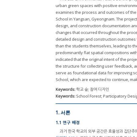
urban green spaces with positive environmen
examines the process and outcomes of the
School in Yangsan, Gyeongnam. The project p
design, and construction documentation and
changes that occurred throughout the proces
detailed design and construction outcomes 
than the students themselves, leading to the
predominantly flat spatial compositions wi
indicated that the original intent of the pro
the structure for collecting user feedback, 
serve as foundational data for improving s
School, which are expected to continue, ma
Keywords:
학교 숲; 참여 디자인
Keywords:
School Forest; Participatory Desi
1. 서론
1.1 연구 배경
과거 한국 학교의 외부 공간은 효율성과 집단주