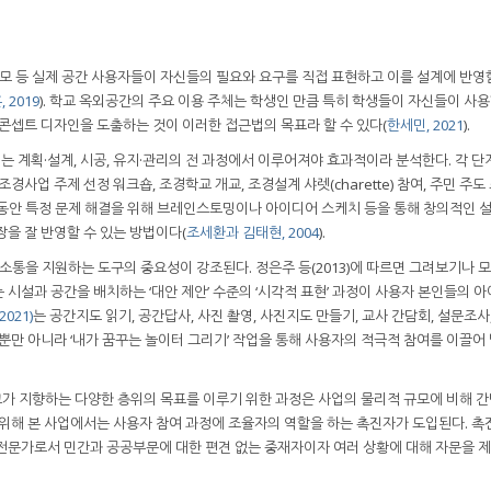
부모 등 실제 공간 사용자들이 자신들의 필요와 요구를 직접 표현하고 이를 설계에 반
 2019
). 학교 옥외공간의 주요 이용 주체는 학생인 만큼 특히 학생들이 자신들이 사
 콘셉트 디자인을 도출하는 것이 이러한 접근법의 목표라 할 수 있다(
한세민, 2021
).
는 계획·설계, 시공, 유지·관리의 전 과정에서 이루어져야 효과적이라 분석한다. 각 단
경사업 주제 선정 워크숍, 조경학교 개교, 조경설계 샤렛(charette) 참여, 주민 주도
시간 동안 특정 문제 해결을 위해 브레인스토밍이나 아이디어 스케치 등을 통해 창의적인 설
을 잘 반영할 수 있는 방법이다(
조세환과 김태현, 2004
).
통을 지원하는 도구의 중요성이 강조된다. 정은주 등(2013)에 따르면 그려보기나 
시설과 공간을 배치하는 ‘대안 제안’ 수준의 ‘시각적 표현’ 과정이 사용자 본인들의 
021)
는 공간지도 읽기, 공간답사, 사진 촬영, 사진지도 만들기, 교사 간담회, 설문조사
뿐만 아니라 ‘내가 꿈꾸는 놀이터 그리기’ 작업을 통해 사용자의 적극적 참여를 이끌어 
가 지향하는 다양한 층위의 목표를 이루기 위한 과정은 사업의 물리적 규모에 비해 
 위해 본 사업에서는 사용자 참여 과정에 조율자의 역할을 하는 촉진자가 도입된다. 촉
전문가로서 민간과 공공부문에 대한 편견 없는 중재자이자 여러 상황에 대해 자문을 제