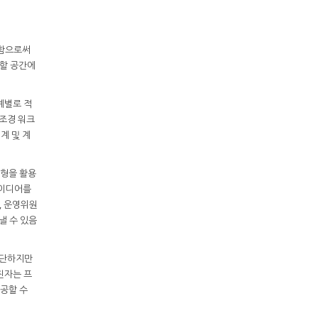
영함으로써
용할 공간에
계별로 적
 조경 워크
계 및 계
모형을 활용
아이디어를
, 운영위원
낼 수 있음
간단하지만
진자는 프
공할 수