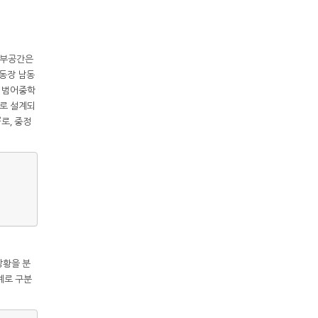
 외부공간은
운동장 남동
산 범어중학
으로 설계되
2
로, 중정
상황을 분
계로 구분