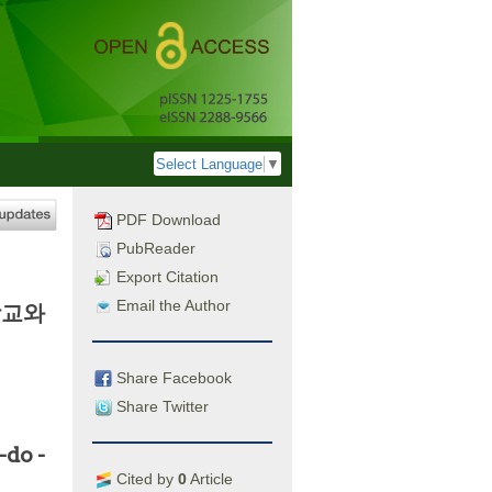
Select Language
▼
PDF Download
PubReader
Export Citation
Email the Author
학교와
Share Facebook
Share Twitter
do -
Cited by
0
Article