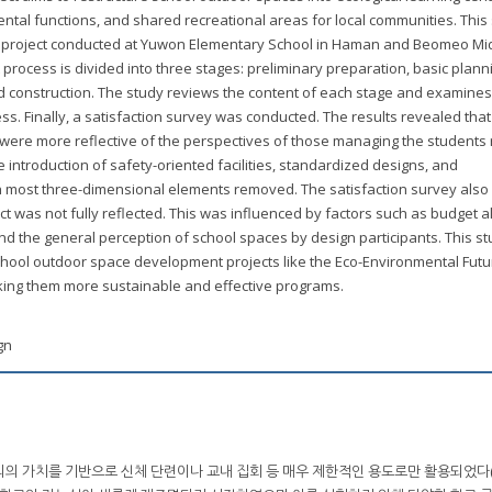
tal functions, and shared recreational areas for local communities. This
 project conducted at Yuwon Elementary School in Haman and Beomeo Mi
rocess is divided into three stages: preliminary preparation, basic plann
 construction. The study reviews the content of each stage and examines
s. Finally, a satisfaction survey was conducted. The results revealed that
were more reflective of the perspectives of those managing the students 
 introduction of safety-oriented facilities, standardized designs, and
th most three-dimensional elements removed. The satisfaction survey also
ject was not fully reflected. This was influenced by factors such as budget al
and the general perception of school spaces by design participants. This s
chool outdoor space development projects like the Eco-Environmental Futu
king them more sustainable and effective programs.
gn
의의 가치를 기반으로 신체 단련이나 교내 집회 등 매우 제한적인 용도로만 활용되었다