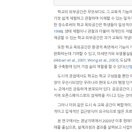
학교의 외부공간은 무엇보다도 그 교육적 기능이
가장 쉽게 체험하고 관찰하며 이해할 수 있는 일차
한 장소로써의 학교 옥외공간은 학생들이 일상적으로
1998
). 생태 체험이나 관찰과 더불어 개개인의 
제공할 수 있는 학교 외부공간은 과거 교육의 개념
또한 학교 옥외공간은 환경적 측면에서 기능이 개
완화하는데 기여할 수 있고, 미세먼지와 오염물질을
(
Akbari et al., 2001
;
Wong et al., 2007
). 도심
를 구축함에 있어 거점 숲의 역할을 할 수 있다(
산림
도시적 관점에서도 학교는 학교 구성원들 뿐만 아
장이 우선시되었던 우리나라 현대 도시의 팽창 단계
느 곳에서든 균등하게 분포되어 있다. 공공공간이 
지역 오픈스페이스로의 잠재력을 지니고 있는 것이
그러나 이와 같은 도시 속 교육 공간이 복합적
적이고 입체적인 접근방식이 요구되므로 많은 프로
본 연구에서는 경남지역에서 2020년 이후 현재
례를 중심으로, 설계과정과 결과를 살펴보고 사업의