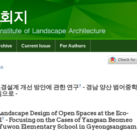
rchive
Current Issue
For Authors
18
†
경설계 개선 방안에 관한 연구
- 경남 양산 범어중
으로 -
andscape Design of Open Spaces at the Eco-
†
l
- Focusing on the Cases of Yangsan Beomeo
Yuwon Elementary School in Gyeongsangnam-