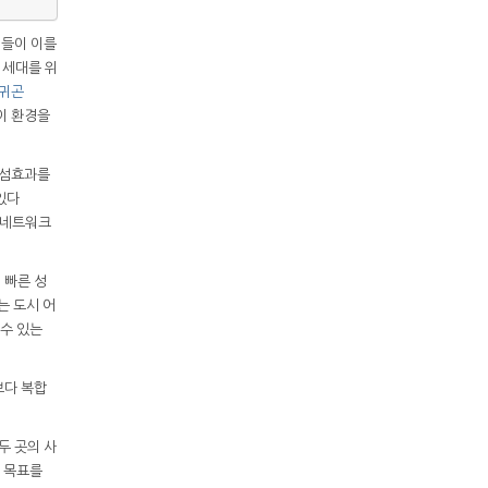
년들이 이를
 세대를 위
김귀곤
이 환경을
열섬효과를
있다
색 네트워크
 빠른 성
는 도시 어
수 있는
보다 복합
두 곳의 사
 목표를