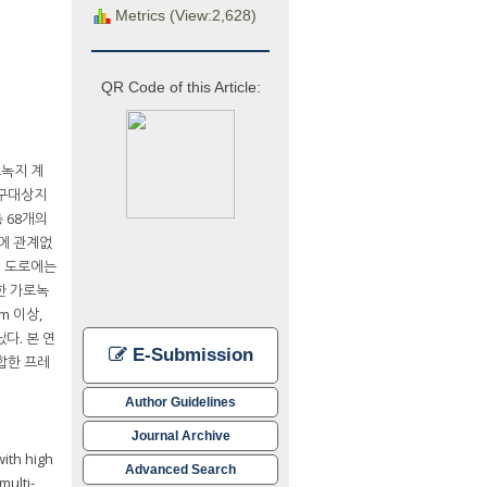
Metrics (View:2,628)
QR Code of this Article:
로녹지 계
연구대상지
 68개의
향에 관계없
의 도로에는
한 가로녹
m 이상,
다. 본 연
E-Submission
합한 프레
Author Guidelines
Journal Archive
ith high
Advanced Search
multi-