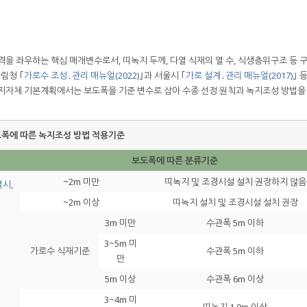
격을 좌우하는 핵심 매개변수로서, 띠녹지 두께, 다열 식재의 열 수, 식생층위구조 등 
림청 ｢
가로수 조성․관리 매뉴얼(2022)
｣과 서울시 ｢
가로 설계․관리 매뉴얼(2017)
｣ 
등 지자체 기본계획에서는 보도폭을 기준 변수로 삼아 수종 선정 원칙과 녹지조성 방법
도폭에 따른 녹지조성 방법 적용기준
보도폭에 따른 분류기준
~2m 미만
띠녹지 및 조경시설 설치 권장하지 않음
시,
~2m 이상
띠녹지 설치 및 조경시설 설치 권장
3m 미만
수관폭 5m 이하
3~5m 미
가로수 식재기준
수관폭 5m 이하
만
5m 이상
수관폭 6m 이상
3~4m 미