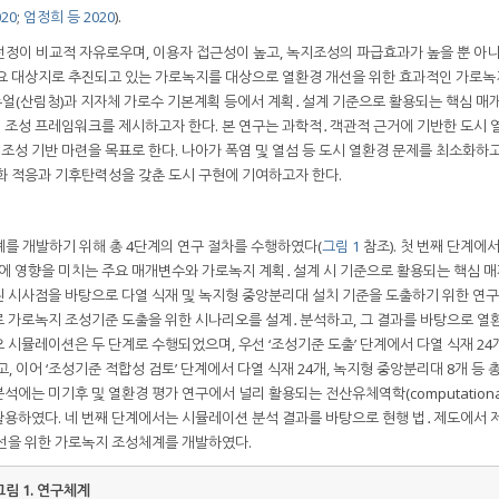
20
;
엄정희 등 2020
).
선정이 비교적 자유로우며, 이용자 접근성이 높고, 녹지조성의 파급효과가 높을 뿐 아
주요 대상지로 추진되고 있는 가로녹지를 대상으로 열환경 개선을 위한 효과적인 가로녹
뉴얼(산림청)과 지자체 가로수 기본계획 등에서 계획․설계 기준으로 활용되는 핵심 매
조성 프레임워크를 제시하고자 한다. 본 연구는 과학적․객관적 근거에 기반한 도시 
성 기반 마련을 목표로 한다. 나아가 폭염 및 열섬 등 도시 열환경 문제를 최소화하
화 적응과 기후탄력성을 갖춘 도시 구현에 기여하고자 한다.
를 개발하기 위해 총 4단계의 연구 절차를 수행하였다(
그림 1
참조). 첫 번째 단계에
성에 영향을 미치는 주요 매개변수와 가로녹지 계획․설계 시 기준으로 활용되는 핵심 
 시사점을 바탕으로 다열 식재 및 녹지형 중앙분리대 설치 기준을 도출하기 위한 연
 가로녹지 조성기준 도출을 위한 시나리오를 설계․분석하고, 그 결과를 바탕으로 열
시뮬레이션은 두 단계로 수행되었으며, 우선 ‘조성기준 도출’ 단계에서 다열 식재 24
 이어 ‘조성기준 적합성 검토’ 단계에서 다열 식재 24개, 녹지형 중앙분리대 8개 등 총
는 미기후 및 열환경 평가 연구에서 널리 활용되는 전산유체역학(computational 
5.6.1을 활용하였다. 네 번째 단계에서는 시뮬레이션 분석 결과를 바탕으로 현행 법․제도에서
선을 위한 가로녹지 조성체계를 개발하였다.
그림 1.
연구체계