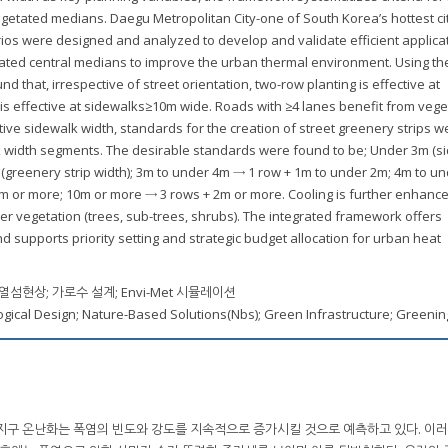
vegetated medians. Daegu Metropolitan City-one of South Korea’s hottest cit
rios were designed and analyzed to develop and validate efficient applica
tated central medians to improve the urban thermal environment. Using th
nd that, irrespective of street orientation, two-row planting is effective at
is effective at sidewalks≥10m wide. Roads with ≥4 lanes benefit from veg
ve sidewalk width, standards for the creation of street greenery strips w
alk width segments. The desirable standards were found to be; Under 3m (s
 (greenery strip width); 3m to under 4m → 1 row + 1m to under 2m; 4m to u
m or more; 10m or more → 3 rows + 2m or more. Cooling is further enhan
yer vegetation (trees, sub-trees, shrubs). The integrated framework offers
d supports priority setting and strategic budget allocation for urban heat
 열섬현상; 가로수 설계; Envi-Met 시뮬레이션
gical Design; Nature-Based Solutions(Nbs); Green Infrastructure; Greenin
인한 지구 온난화는 폭염의 빈도와 강도를 지속적으로 증가시킬 것으로 예측하고 있다. 이