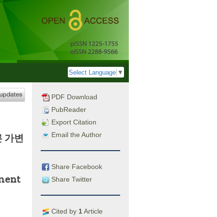
Select Language
▼
PDF Download
PubReader
Export Citation
Email the Author
른 가변
Share Facebook
ment
Share Twitter
Cited by
1
Article