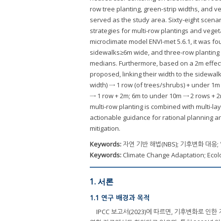
row tree planting, green-strip widths, and 
served as the study area. Sixty-eight scena
strategies for multi-row plantings and vege
microclimate model ENVI-met 5.6.1, it was fou
sidewalks≥6m wide, and three-row planting 
medians. Furthermore, based on a 2m effecti
proposed, linking their width to the sidew
width) → 1 row (of trees/shrubs) + under 1m
→ 1 row + 2m; 6m to under 10m → 2 rows + 2
multi-row planting is combined with multi-la
actionable guidance for rational planning an
mitigation.
Keywords:
자연 기반 해법(NBS); 기후변화 대응;
Keywords:
Climate Change Adaptation; Ecolo
1. 서론
1.1 연구 배경과 목적
IPCC 보고서(2023)에 따르면, 기후변화로 