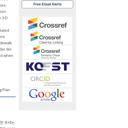
Free Email Alerts
ies-
tion
e 3-D
etated
ere
idewalk
nder 6m
ced when
g Plan
러한 추세는