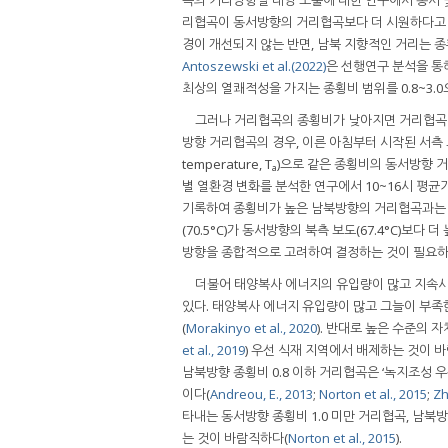
리협곡이 동서방향의 거리협곡보다 더 시원하다고
경이 개선되지 않는 반면, 남북 지향적인 거리는 종
Antoszewski et al.(2022)
은 선행연구 분석을 통
최상의 열쾌적성을 가지는 종횡비 범위를 0.8~3.0
그러나 거리협곡의 종횡비가 낮아지면 거리협곡 
방향 거리협곡의 경우, 이른 아침부터 시작된 서측 
temperature, T
)으로 같은 종횡비의 동서방향 
a
별 열환경 변화를 분석한 연구에서 10~16시 평균
기록하여 종횡비가 높은 남북방향의 거리협곡과는 
(70.5°C)가 동서방향의 북측 보도(67.4°C)
방향을 종합적으로 고려하여 결정하는 것이 필요하
더불어 태양복사 에너지의 유입량이 많고 지속시
있다. 태양복사 에너지 유입량이 많고 그늘이 부
(
Morakinyo et al., 2020
). 반대로 높은 수준의
et al., 2019
) 우선 식재 지역에서 배제하는 것이 
남북방향 종횡비 0.8 이하 거리협곡은 ‘녹지조성
이다(
Andreou, E., 2013
;
Norton et al., 2015
;
Zh
타내는 동서방향 종횡비 1.0 미만 거리협곡, 남북
는 것이 바람직하다(
Norton et al., 2015
).