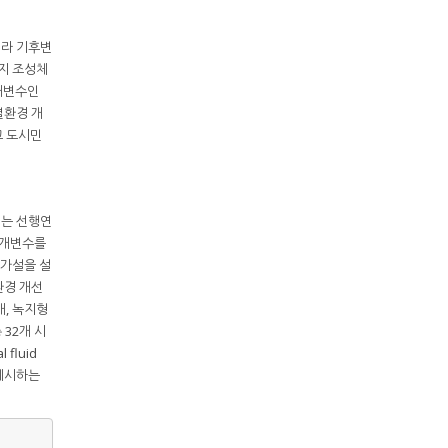
니라 기후변
지 조성체
개변수인
열환경 개
고 도시민
서는 선행연
매개변수를
구가설을 설
환경 개선
개, 녹지형
 32개 시
fluid
 제시하는