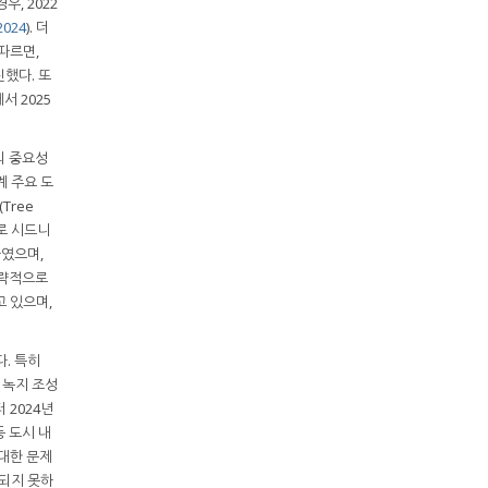
, 2022
 2024
). 더
 따르면,
신했다. 또
서 2025
의 중요성
계 주요 도
Tree
지로 시드니
하였으며,
해 전략적으로
고 있으며,
다. 특히
띠녹지 조성
 2024년
등 도시 내
대한 문제
휘되지 못하