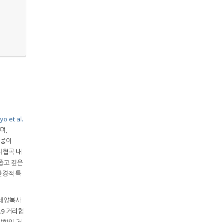
o et al.
며,
비중이
리협곡 내
좁고 깊은
환경적 특
 태양복사
.9 거리협
방향의 거