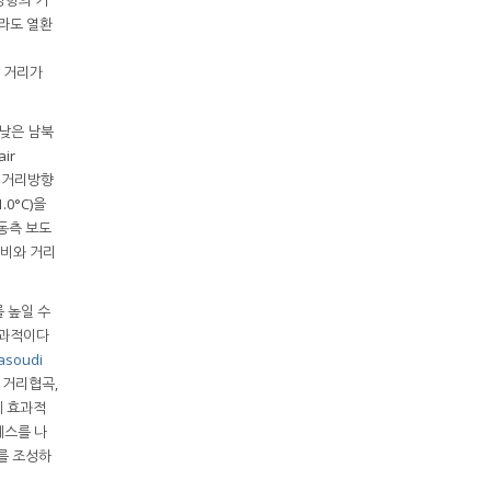
더라도 열환
 거리가
낮은 남북
ir
로 거리방향
0°C)을
동측 보도
횡비와 거리
 높일 수
효과적이다
asoudi
 거리협곡,
에 효과적
레스를 나
지를 조성하