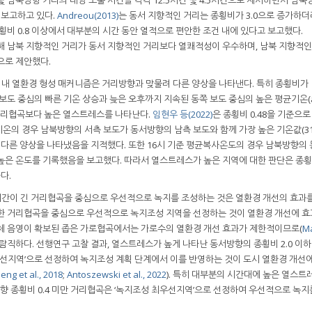
 보고하고 있다.
Andreou(2013)
는 동서 지향적인 거리는 종횡비가 3.0으로 증가하
횡비 0.8 이상에서 대부분의 시간 동안 열적으로 편안한 조건 내에 있다고 보고했다.
해 남북 지향적인 거리가 동서 지향적인 거리보다 열쾌적성이 우수하며, 남북 지향적인
으로 제안했다.
내 열환경 형성 매커니즘은 거리방향과 맞물려 다른 양상을 나타낸다. 특히 종횡비가 
보도 중심의 빠른 기온 상승과 늦은 오후까지 지속된 동쪽 보도 중심의 높은 평균기온(a
거리협곡보다 높은 열스트레스를 나타난다.
임현우 등(2022)
은 종횡비 0.48을 기준으
기온의 경우 남북방향의 서측 보도가 동서방향의 남측 보도와 함께 가장 높은 기온값(31.
다른 양상을 나타냈음을 지적했다. 또한 16시 기준 평균복사온도의 경우 남북방향의 
보다 더 높은 온도를 기록했음을 보고했다. 따라서 열스트레스가 높은 지역에 대한 판단은 종
다.
간이 긴 거리협곡을 중심으로 우선적으로 녹지를 조성하는 것은 열환경 개선의 효과를
족한 거리협곡을 중심으로 우선적으로 녹지조성 지역을 선정하는 것이 열환경 개선에 
 자체 음영이 확보된 좁은 가로협곡에서는 가로수의 열환경 개선 효과가 제한적이므로(
M
바람직하다. 선행연구 고찰 결과, 열스트레스가 높게 나타난 동서방향의 종횡비 2.0 이하
 우선지역’으로 선정하여 녹지조성 계획 단계에서 이를 반영하는 것이 도시 열환경 개선
eng et al., 2018
;
Antoszewski et al., 2022
). 특히 대부분의 시간대에 높은 열스트
방향 종횡비 0.4 미만 거리협곡은 ‘녹지조성 최우선지역’으로 선정하여 우선적으로 녹