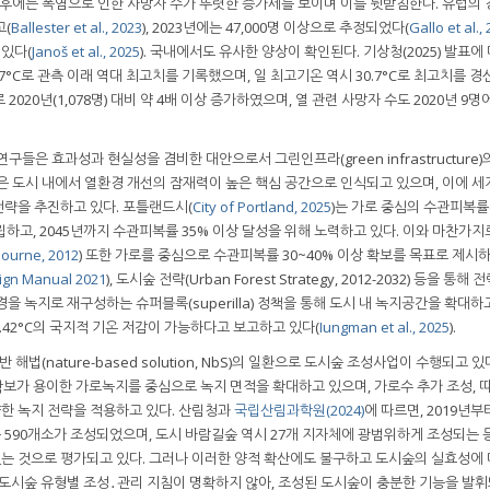
이후에는 폭염으로 인한 사망자 수가 뚜렷한 증가세를 보이며 이를 뒷받침한다. 유럽의 경우
고(
Ballester et al., 2023
), 2023년에는 47,000명 이상으로 추정되었다(
Gallo et al.,
 있다(
Janoš et al., 2025
). 국내에서도 유사한 양상이 확인된다. 기상청(2025) 발표에
.7°C로 관측 이래 역대 최고치를 기록했으며, 일 최고기온 역시 30.7°C로 최고치를 경
 2020년(1,078명) 대비 약 4배 이상 증가하였으며, 열 관련 사망자 수도 2020년 9명에
들은 효과성과 현실성을 겸비한 대안으로서 그린인프라(green infrastructure)
yon)은 도시 내에서 열환경 개선의 잠재력이 높은 핵심 공간으로 인식되고 있으며, 이에 세
략을 추진하고 있다. 포틀랜드시(
City of Portland, 2025
)는 가로 중심의 수관피복률(
제로 수립하고, 2045년까지 수관피복률 35% 이상 달성을 위해 노력하고 있다. 이와 마찬가
bourne, 2012
) 또한 가로를 중심으로 수관피복률 30~40% 이상 확보를 목표로 제시
sign Manual 2021
), 도시숲 전략(Urban Forest Strategy, 2012-2032) 등을 통
을 녹지로 재구성하는 슈퍼블록(superilla) 정책을 통해 도시 내 녹지공간을 확대하
0.42°C의 국지적 기온 저감이 가능하다고 보고하고 있다(
Iungman et al., 2025
).
해법(nature-based solution, NbS)의 일환으로 도시숲 조성사업이 수행되고 있
지 확보가 용이한 가로녹지를 중심으로 녹지 면적을 확대하고 있으며, 가로수 추가 조성, 
양한 녹지 전략을 적용하고 있다. 산림청과
국립산림과학원(2024)
에 따르면, 2019년부터
 590개소가 조성되었으며, 도시 바람길숲 역시 27개 지자체에 광범위하게 조성되는 
는 것으로 평가되고 있다. 그러나 이러한 양적 확산에도 불구하고 도시숲의 실효성에 
 도시숲 유형별 조성․관리 지침이 명확하지 않아, 조성된 도시숲이 충분한 기능을 발