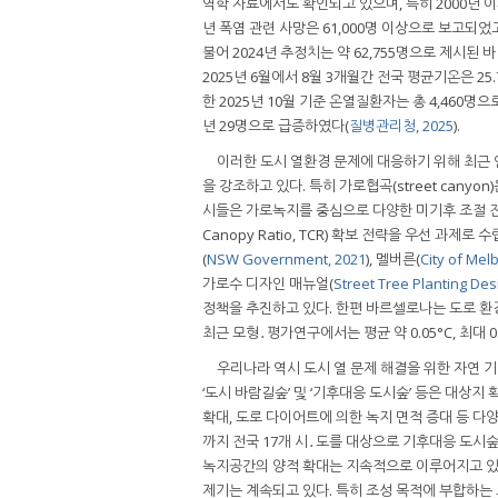
역학 자료에서도 확인되고 있으며, 특히 2000년 
년 폭염 관련 사망은 61,000명 이상으로 보고되었
불어 2024년 추정치는 약 62,755명으로 제시된 바
2025년 6월에서 8월 3개월간 전국 평균기온은 25
한 2025년 10월 기준 온열질환자는 총 4,460명으로
년 29명으로 급증하였다(
질병관리청, 2025
).
이러한 도시 열환경 문제에 대응하기 위해 최근 연구
을 강조하고 있다. 특히 가로협곡(street can
시들은 가로녹지를 중심으로 다양한 미기후 조절 전
Canopy Ratio, TCR) 확보 전략을 우선 과
(
NSW Government, 2021
), 멜버른(
City of Mel
가로수 디자인 매뉴얼(
Street Tree Planting De
정책을 추진하고 있다. 한편 바르셀로나는 도로 환경
최근 모형․평가연구에서는 평균 약 0.05°C, 최대 
우리나라 역시 도시 열 문제 해결을 위한 자연 기반 
‘도시 바람길숲’ 및 ‘기후대응 도시숲’ 등은 대상
확대, 도로 다이어트에 의한 녹지 면적 증대 등 다
까지 전국 17개 시․도를 대상으로 기후대응 도시숲
녹지공간의 양적 확대는 지속적으로 이루어지고 있
제기는 계속되고 있다. 특히 조성 목적에 부합하는