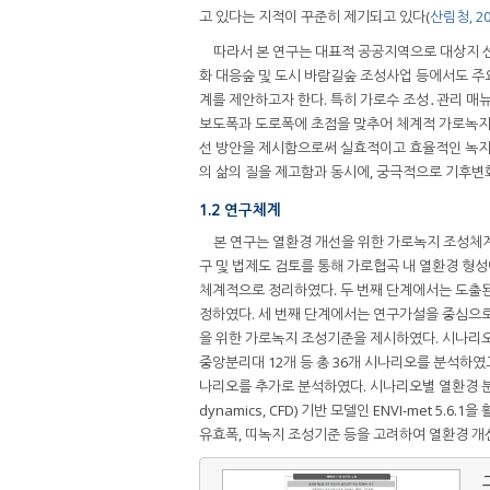
고 있다는 지적이 꾸준히 제기되고 있다(
산림청, 20
따라서 본 연구는 대표적 공공지역으로 대상지 
화 대응숲 및 도시 바람길숲 조성사업 등에서도 
계를 제안하고자 한다. 특히 가로수 조성․관리 매
보도폭과 도로폭에 초점을 맞추어 체계적 가로녹지 
선 방안을 제시함으로써 실효적이고 효율적인 녹지조
의 삶의 질을 제고함과 동시에, 궁극적으로 기후변
1.2 연구체계
본 연구는 열환경 개선을 위한 가로녹지 조성체계
구 및 법제도 검토를 통해 가로협곡 내 열환경 형
체계적으로 정리하였다. 두 번째 단계에서는 도출된
정하였다. 세 번째 단계에서는 연구가설을 중심으로
을 위한 가로녹지 조성기준을 제시하였다. 시나리오 
중앙분리대 12개 등 총 36개 시나리오를 분석하였고,
나리오를 추가로 분석하였다. 시나리오별 열환경 분석에
dynamics, CFD) 기반 모델인 ENVI-met 
유효폭, 띠녹지 조성기준 등을 고려하여 열환경 개