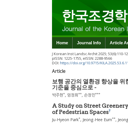
Home
Journal Info
Article A
J Korean Inst Landsc Archit
2025
;
53
(
6
):
110
-
12
pISSN: 1225-1755, eISSN: 2288-9566
DOI:
https://doi.org/10.9715/KILA.2025.53.6.1
Article
보행 공간의 열환경 향상을 위
기준을 중심으로 -
*
**
***
박주현
,
엄정희
,
손정민
A Study on Street Greener
†
of Pedestrian Spaces
*
**
Ju-Hyeon Park
,
Jeong-Hee Eum
,
Jeon