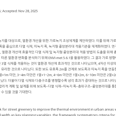
5
; Accepted:
Nov 28, 2025
녹지를 대상으로, 열환경 개선을 위한 가로녹지 조성체계를 제안하였다. 이를 위해 가
을 중심으로 다열 식재, 띠녹지 폭, 녹지형 중앙분리대 적용기준을 체계화하였다. 
 열환경 개선에 효율적인 다열 식재 및 녹지형 중앙분리대 적용 방법의 도출을 위해 총
 열환경 변화를 분석하기 위해 ENVI-met 5.6.1을 활용하였다. 그 결과 가로 방
이상은 3열 식재를 적용하는 것이 열환경 개선에 효과적인 것으로 나타났으며, 4차선 이상
유리한 것으로 나타났다. 또한 보도 유효폭 2m를 전제로 보도폭과 띠녹지 폭을 연동
m 미만, 3~4m 미만은 1열+1~2m, 4~6m 미만은 1열+2m, 6~10m 미만은 2열+2
타났다. 더불어 다열 식재와 다층구조를 병행할수록 냉각 효과가 증대하는 것으로 나타났
 합리적 계획 및 설계를 위해 보도폭–다열 식재–띠녹지 폭–층위구조–중앙분리대를 통
수 있을 것을 기대한다.
k for street greenery to improve the thermal environment in urban areas w
 width as key planning variables, the framework systematizes criteria for 