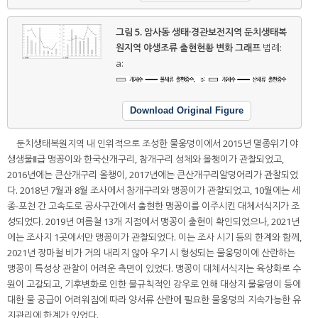
그림 5.
암사동 생태·경관보전지역 둔치생태복
원지역 야생조류 출현현황 변화 그래프
범례:
a:
Download Original Figure
둔치생태복원지역 내 인위적으로 조성한 물웅덩이에서 2015년 멸종위기 야
생생물Ⅱ급 맹꽁이와 한국산개구리, 참개구리 성체와 올챙이가 관찰되었고,
2016년에는 큰산개구리 올챙이, 2017년에는 큰산개구리알덩어리가 관찰되었
다. 2018년 7월과 8월 조사에서 참개구리와 맹꽁이가 관찰되었고, 10월에는 세
종-포천 간 고속도로 공사구간에서 출현한 맹꽁이를 이주시킨 대체서식지가 조
성되었다. 2019년 여름철 13개 지점에서 맹꽁이 출현이 확인되었으나, 2021년
에는 조사지 1곳에서만 맹꽁이가 관찰되었다. 이는 조사 시기 등의 한계와 함께,
2021년 장마철 비가 거의 내리지 않아 우기 시 형성되는 물웅덩이에 산란하는
맹꽁이 특성상 관찰이 어려운 측면이 있었다. 맹꽁이 대체서식지는 육상화로 수
원이 고갈되고, 기후변화로 인한 불규칙적인 강우로 인해 대상지 물웅덩이 등에
대한 물 공급이 어려워짐에 따라 양서류 산란에 필요한 물웅덩의 지속가능한 유
지관리에 한계가 있었다.