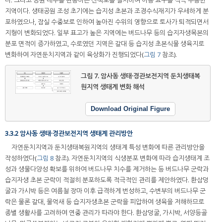
지역이다. 생태공원 조성 초기에는 습지성 초본과 조경수식재지가 우세하게 분
포하였으나, 잠실 수중보로 인하여 높아진 수위의 영향으로 토사가 퇴적되면서
지형이 변화되었다. 일부 표고가 높은 지역에는 버드나무 등의 습지자생목본의
분포 면적이 증가하였고, 수로였던 지역은 갈대 등 습지성 초본식물 생육지로
변화하여 자연둔치지역과 같이 육상화가 진행되었다(
그림 7
참조).
그림 7.
암사동 생태·경관보전지역 둔치생태복
원지역 생태계 변화 해석
Download Original Figure
3.3.2 암사동 생태·경관보전지역 생태계 관리방안
자연둔치지역과 둔치생태복원지역의 생태계 특성 변화에 따른 관리방안을
작성하였다(
그림 8
참조). 자연둔치지역의 식생분포 변화에 따라 습지생태계 조
성과 생물다양성 확보를 위하여 버드나무 치수를 제거하는 등 버드나무 군락과
습지자생 초본 군락이 적절히 분포하도록 적극적인 관리를 제안하였다. 환삼덩
굴과 가시박 등은 여름철 장마 이후 급격하게 번성하고, 수변부의 버드나무 군
락은 물론 갈대, 물억새 등 습지자생초본 군락을 피압하여 생육을 저해하므로
종별 생활사를 고려하여 연중 관리가 따라야 한다. 환삼덩굴, 가시박, 서양등골