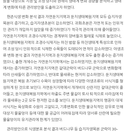
원을 대상으로 지정 및 조성 당시와 현재의 생태계 변화 경향을 분석하고 생태
계 변화에 따른 관리방안을 도출하고자 하였다.
현존식생 변화 분석 결과 자연둔치지역과 둔치생태복원지역 모두 습지자생
목본이 증가하고, 습지자생초본이 감소하였다. 귀화초본은 자연적 또는 인위적
인 관리가 개입하지 않았을 때 증가하였다가 적극적 관리에 의해 줄어들었다.
자연둔치지역의 조경수식재지는 경계부의 양버들과 찔레꽃 식재로 늘었으나,
둔치생태복원지역의 조경수식재지는 하천 범람 등 하천생태계 특성으로 인하
여 조성 당시 인위적으로 식재한 수목들이 도태되어 면적이 감소하였다. 야생조
류 변화 분석 결과 자연둔치지역과 둔치생태복원지역 모두 출현 종수는 증가하
였으나, 출현 개체수는 자연둔치지역에서는 감소하였지만, 둔치생태복원지역
에서는 증가하였다. 자연둔치지역은 갈대군락이 버드나무 군락으로 변화함에
따라 산새들이 증가하였으나, 반대로 물새류는 현저히 감소하였다. 둔치생태복
원지역은 복원 초기보다 수목이 성장함에 따라 다양한 야생조류의 서식처를 형
성하게 된 것으로 보인다. 자연둔치지역에서 개개비의 산란지인 갈대군락이 줄
어들고, 둔치생태복원지역에서 하중도 주변 물길이 토사 퇴적으로 사라짐에 따
라 물새류는 2곳 모두 현저한 감소를 보인다. 둔치생태복원지역의 맹꽁이 대체
서식지는 육상화로 수원이 고갈되고, 기후변화로 인한 불규칙적인 강우로 인해
대상지 물웅덩이 등에 대한 물 공급이 어려워짐에 따라 양서류 산란에 필요한
물웅덩이의 유지관리에 한계가 있었다.
관리방안으로 식생분포 분석 결과 버드나무 등 습지자생목본 군락이 30–