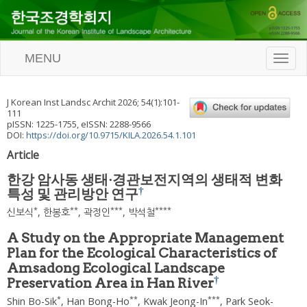
MENU
T
o
g
g
J Korean Inst Landsc Archit
2026
;
54
(
1
):
101
-
l
111
e
pISSN: 1225-1755, eISSN: 2288-9566
n
DOI:
https://doi.org/10.9715/KILA.2026.54.1.101
a
Article
v
i
한강 암사동 생태·경관보전지역의 생태적 변화
g
†
특성 및 관리방안 연구
a
t
*
**
***
****
신보식
,
한봉호
,
곽정인
,
박석철
i
o
A Study on the Appropriate Management
n
Plan for the Ecological Characteristics of
Amsadong Ecological Landscape
†
Preservation Area in Han River
*
**
***
Shin Bo-Sik
,
Han Bong-Ho
,
Kwak Jeong-In
,
Park Seok-