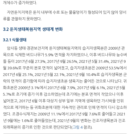
개체수가 증가하였다.
자연둔치지역은 둔치 내부에 수로 또는 물웅덩이가 형성되어 있지 않아 양서
류를 관찰하지 못하였다.
3.2 둔치생태복원지역 생태계 변화
3.2.1 식물생태
암사동 생태·경관보전지역 둔치생태복원지역의 습지자생목본은 2009년 관
목으로 식재한 버드나무가 5.9% 면적을 차지하였으나, 이후 버드나무와 능수버
들 등이 2017년 6월 27.3%, 2017년 9월 26.5%, 2021년 5월 31.4%, 2021년 9
월 39.6%로 꾸준히 분포 면적이 넓어졌고, 습지자생초본은 2009년 53.5%에서
2017년 6월 25.1%, 2021년 5월 22.1%, 2021년 9월 10.4%로 습지자생목본 군
락의 면적이 증가함에 따라 습지자생초본 생육지는 줄어든 것으로 나타났다. 귀
화초본은 2009년 3.1%에서 2017년 6월 7.9%, 2017년 9월 6.1%, 2021년 5월
5.7%로 초기에 증가 이후 감소하였는데 초기에는 분포 면적이 작았으나 이후
넓어졌고, 2017년 6월 이후 대상지 상부 일부 지역에 생육하던 가시박을 인위
적으로 제거하는 등 귀화초본에 대한 지속적인 관리로 인해 면적이 다시 감소하
였다. 조경수식재지는 2009년 11.1%에서 2017년 9월 7.6%로 줄어들고 2021
년 9월에는 1.6%로 줄어들었는데, 2021년 9월의 변화는 건조자생목본과 건조
외래목본의 증가로 인한 것으로 판단되었다(
그림 4
참조).