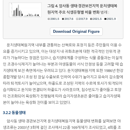
그림 4.
암사동 생태·경관보전지역 둔치생태복
원지역 주요 식생유형별 비율 변화
범례 :
Download Original Figure
둔치생태복원지역 내부를 관통하는 산책로와 포장지 등은 주민들의 이용 수
요를 증가시키고 있으며, 이는 대상지 내 귀화초본에 대한 적극적인 인위적 관
리가 가능하다는 장점은 있으나, 습지생태계를 구성하는 식물 종들과는 이질적
인 조경수식재지가 늘어나는 부분과 야생동물의 서식 안정성 등을 고려할 때 습
지생태계 보전 측면에서는 우려되고 있다. 둔치생태복원지역 또한 1986년 한강
종합개발 당시 조성 된 잠실 수중보로 인하여 수위가 높아지고 유속이 감소함에
따라 퇴적토사가 늘어났으며, 하중도로 조성된 지역의 수로에 토사가 퇴적되어
습지화되고 둔치와 연결되어 하중도가 사라졌으며, 침수빈도가 줄어들고 토양
이 건조화되어 육상화가 진행됨에 따라 습지자생초본은 줄어들고 습지자생목
본이 늘어나는 육상화 천이를 보이고 있었다.
3.2.2 동물생태
암사동 생태·경관보전지역 둔치생태복원지역 동물생태 변화를 살펴보면 야
생조류는 2003년 3회에 걸친 조사에서 22종 169개체가 조사되었고, 4회를 조