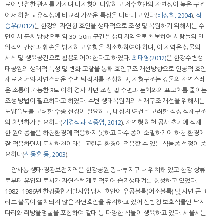
료에 밀접한 관계를 가지며 미지형이 다양하고 저수호안의 자연성이 높은 구조
에서 하천 교유식생에 비교적 가까운 특성을 나타내고 있다(
배정희, 2004
).
석
승우(2012)
는 한강의 자연형 호안을 생태적으로 조성 및 복원하기 위해서는 수
면에서 둔치 방향으로 약 30–50m 구간을 생태지역으로 확보하여 사람들의 인
위적인 간섭과 훼손을 방지하고 영향을 최소화하여야 하며, 이 지역은 생물의
서식 및 생육공간으로 활용되어야 한다고 하였다.
최태영(2012)
은 한강수변생
태공원의 생태적 특성 및 변화 고찰을 통해 호안구조 개선방향으로 인공적 호안
재료 제거와 자연스러운 수변 퇴적지를 조성하고, 지형구조는 강물의 자연스러
운 소통이 가능한 3도 이하 경사 사면 조성 및 수면과 둔치와의 표고차를 줄이는
조성 방법이 필요하다고 하였다. 수변 생태복원지의 식재구조 개선을 위해서는
토양습도를 고려한 수종 선정이 필요하고, 대상지 여건을 고려한 적정 식재구조
의 차별화가 필요하다(
기경석과 김종엽, 2012
). 자연형 하천 공사 초기에 식재
한 원예종들은 하천환경에 적응하지 못하고 다수 종이 소멸하기에 하천 환경에
잘 적응하면서 도시하천이라는 교란된 환경에 적응할 수 있는 식물종 선정이 중
요하다(
신동훈 등, 2003
).
암사동 생태·경관보전지역은 한강공원 광나루지구 내 위치해 있고 한강 상류
로부터 유입된 토사가 자연스럽게 퇴적되어 습지생태계를 형성하고 있었다.
1982–1986년 한강종합개발사업 당시 호안에 유공블록(어소블록) 및 사면 콘크
리트 블록이 설치되지 않은 자연호안을 유지하고 있어 산림청 보호식물인 낙지
다리와 쥐방울덩굴을 포함하여 갈대 등 다양한 식물이 생육하고 있다. 서울시는