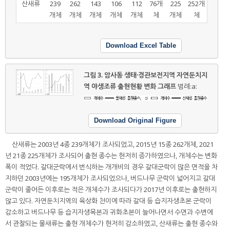
산새류
239
262
143
106
112
76개
225
252개
개체
개체
개체
개체
개체
체
개체
체
Download Excel Table
그림 3.
암사동 생태·경관보전지역 자연둔치지
역 야생조류 출현현황 변화 그래프
범례:a:
Download Original Figure
산새류는 2003년 4종 239개체가 조사되었고, 2015년 15종 262개체, 2021
년 21종 225개체가 조사되어 출현 종수는 현저히 증가하였으나, 개체수는 변화
폭이 적었다. 갈대군락에서 번식하는 개개비의 경우 갈대군락이 많은 면적을 차
지하던 2003년에는 195개체가 조사되었으나, 버드나무 군락이 넓어지고 갈대
군락이 줄어든 이후로는 적은 개체수가 조사되다가 2017년 이후로는 출현하지
않고 있다. 자연둔치지역의 육상화 천이에 따라 갈대 등 습지자생초본 군락이
감소하고 버드나무 등 습지자생목본과 귀화초본이 늘어나면서 수면과 수변에
서 관찰되는 물새류는 출현 개체수가 현저히 감소하였고, 산새류는 출현 종수와