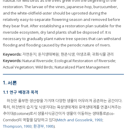
habitat for wild birds as the trees grew from the beginning of the
restoration. The larvae of the vines, japanese-hop, burcucumber,
and the white-oldfield-aster should be uprooted during the
relatively easy-to-separate flowering season and removed before
they bear fruit. After establishing a restoration plan suitable for the
riverside ecosystem, dry land plants shall be disposed of. It is
necessary to gradually plant native tree species that can withstand
flooding and flooding caused by the periodic nature of rivers.
Keywords:
자연둔치; 둔치생태복원; 현존식생; 야생조류; 귀화식물 관리
Keywords:
Natural Riverside; Ecological Restoration of Riverside;
Actual Vegetation; Wild Birds; Naturalized Plant Management
1. 서론
1.1 연구 배경과 목적
하천은 풍부한 생산량을 가지며 다양한 생물이 어우러져 공존하는 공간이다.
특히, 하천변의 습지 및 식생지대는 육상생태계와 유역생태계를 연결시켜주는
추이대(Ecotone)로서 생물서식공간이자 생물이 이동하는 생태통로(Eco-
Corridor)의 역할을 담당하고 있다(
Mitch and Gosselink, 1993
;
Thompson, 1993
;
환경부, 1995
).