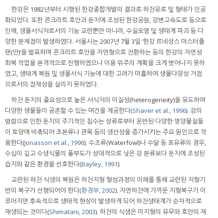
한강은 1982년부터 시행된 한강종합개발의 결과로 하천유로 및 형태가 인공
화되었다. 또한 콘크리트 호안과 둔치에 조성된 한강공원, 강변고속도로 등으로
인해, 생물서식처로서의 기능 교란뿐만 아니라, 수질오염 및 생태계 파괴 등 다
양한 문제점이 발생하였다. 서울시는 2007년 7월 3일 ‘한강 르네상스 마스터플
랜(안)’을 발표하며 콘크리트 호안을 자연형으로 전환하는 등의 한강의 자연성
회복 작업을 본격적으로 진행하였으나 이용 위주의 계획을 크게 벗어나지 못하
였고, 생태계 복원 및 생물서식 기능에 대한 고려가 미흡하여 생물다양성 거점
으로서의 잠재성을 살리지 못하였다.
하천 둔치의 중요성으로 높은 서식처의 이질성(heterogeneity)을 유도하여
다양한 생물들이 공존할 수 있는 여건을 제공한다(
Shaver et al., 1996
). 강의
범람으로 인한 둔치의 주기적인 침수는 상류로부터 운반된 다양한 영양물질들
이 토양에 비축되어 초본류나 관목 등의 생산성을 증가시키는 주요 원인으로 작
용한다(
Jonasson et al., 1996
). 수조류(Waterfowl)나 수달 등 포유류의 경우,
수심이 깊고 수생식물의 풍부도가 상대적으로 낮은 강 본류보다 둔치에 조성된
습지와 같은 환경을 선호한다(
Bayley, 1991
).
교란된 하천 식생의 복원은 하천지형 형성과정의 이해를 통해 교란된 지형기
반의 복구가 선행되어야 한다(
환경부, 2002
). 자연하천에 가까운 지형복구가 이
루어지면 후속적으로 생태적 현상이 발생하게 되어 하천생태계가 순차적으로
재생되는 것이다(
Shimatani, 2003
). 하천의 식생은 미지형의 유무와 호안의 재