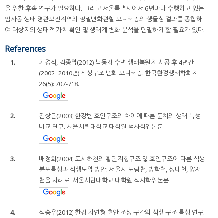
을 위한 후속 연구가 필요하다. 그리고 서울특별시에서 6년마다 수행하고 있는
암사동 생태·경관보전지역의 정밀변화관찰 모니터링의 생물상 결과를 종합하
여 대상지의 생태적 가치 확인 및 생태계 변화 분석을 면밀하게 할 필요가 있다.
References
1.
기경석, 김종엽(2012) 낙동강 수변 생태복원지 시공 후 4년간
(2007~2010년) 식생구조 변화 모니터링. 한국환경생태학회지
26(5): 707-718.
2.
김상근(2003) 한강변 호안구조의 차이에 따른 둔치의 생태 특성
비교 연구. 서울시립대학교 대학원 석사학위논문
3.
배정희(2004) 도시하천의 횡단지형구조 및 호안구조에 따른 식생
분포특성과 식생도입 방안: 서울시 도림천, 방학천, 성내천, 양재
천을 사례로. 서울시립대학교 대학원 석사학위논문.
4.
석승우(2012) 한강 자연형 호안 조성 구간의 식생 구조 특성 연구.