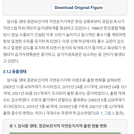
Download Original Figure
암사동 생태·경관보전지역 자연둔치지역은 한강 상류로부터 유입된 토사가
자연스럽게 퇴적되어 습지생태계를 형성하고 있었으나, 1986년 한강종합개발
당시 잠실 수중보가 건설된 이후 수위가 높아지고 일시적인 홍수기를 제외하면
항상 일정한 수위를 유지하게 되었다. 이로 인해 하천에서의 홍수 교란이 감소
하고 일정한 강도를 유지하게 되면서 둔치의 퇴적토사가 증가하고 육상화가 진
행되어 습지자생목본은 증가하고, 습지자생초본은 감소하는 등 천이가 발생되
고 있었다.
3.1.2 동물생태
암사동 생태·경관보전지역 자연둔치지역 야생조류 출현 변화를 살펴보면
2003년 11종 479개체가 조사되었고, 2015년 24종 311개체, 2018년 24종 121
개체, 2021년 30종 251개체가 조사되어 출현 종수는 증가하였으나, 출현 개체
수는 감소하였다. 수면과 물가에서 관찰되는 물새류는 2003년 5종 229개체가
조사되었으나, 2015년 7종 45개체, 2018년 5종 7개체, 2021년 7종 22개체로
출현 종수의 변화는 적으나 개체수는 뚜렷하게 감소하였다(
표 1
,
그림 3
참조).
표 1.
암사동 생태․경관보전지역 자연둔치지역 출현 현황 변화