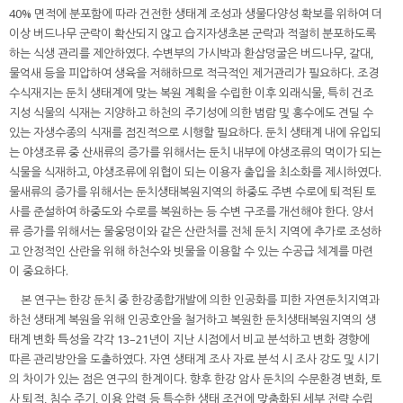
40% 면적에 분포함에 따라 건전한 생태계 조성과 생물다양성 확보를 위하여 더
이상 버드나무 군락이 확산되지 않고 습지자생초본 군락과 적절히 분포하도록
하는 식생 관리를 제안하였다. 수변부의 가시박과 환삼덩굴은 버드나무, 갈대,
물억새 등을 피압하여 생육을 저해하므로 적극적인 제거관리가 필요하다. 조경
수식재지는 둔치 생태계에 맞는 복원 계획을 수립한 이후 외래식물, 특히 건조
지성 식물의 식재는 지양하고 하천의 주기성에 의한 범람 및 홍수에도 견딜 수
있는 자생수종의 식재를 점진적으로 시행할 필요하다. 둔치 생태계 내에 유입되
는 야생조류 중 산새류의 증가를 위해서는 둔치 내부에 야생조류의 먹이가 되는
식물을 식재하고, 야생조류에 위협이 되는 이용자 출입을 최소화를 제시하였다.
물새류의 증가를 위해서는 둔치생태복원지역의 하중도 주변 수로에 퇴적된 토
사를 준설하여 하중도와 수로를 복원하는 등 수변 구조를 개선해야 한다. 양서
류 증가를 위해서는 물웅덩이와 같은 산란처를 전체 둔치 지역에 추가로 조성하
고 안정적인 산란을 위해 하천수와 빗물을 이용할 수 있는 수공급 체계를 마련
이 중요하다.
본 연구는 한강 둔치 중 한강종합개발에 의한 인공화를 피한 자연둔치지역과
하천 생태계 복원을 위해 인공호안을 철거하고 복원한 둔치생태복원지역의 생
태계 변화 특성을 각각 13–21년이 지난 시점에서 비교 분석하고 변화 경향에
따른 관리방안을 도출하였다. 자연 생태계 조사 자료 분석 시 조사 강도 및 시기
의 차이가 있는 점은 연구의 한계이다. 향후 한강 암사 둔치의 수문환경 변화, 토
사 퇴적, 침수 주기, 이용 압력 등 특수한 생태 조건에 맞춤화된 세부 전략 수립