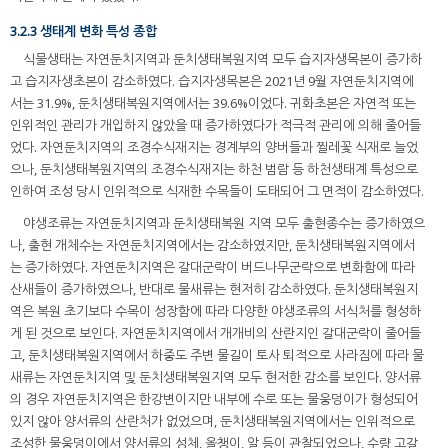
3.2.3 생태계 변화 특성 종합
식물생태는 자연둔치지역과 둔치생태복원지역 모두 습지자생목본이 증가하
고 습지자생초본이 감소하였다. 습지자생목본은 2021년 9월 자연둔치지역에
서는 31.9%, 둔치생태복원지역에서는 39.6%이었다. 귀화초본은 자연적 또는
인위적인 관리가 개입하지 않았을 때 증가하였다가 적극적 관리에 의해 줄어들
었다. 자연둔치지역의 조경수식재지는 경계부의 양버들과 찔레꽃 식재로 늘었
으나, 둔치생태복원지역의 조경수식재지는 하천 범람 등 하천생태계 특성으로
인하여 조성 당시 인위적으로 식재한 수목들이 도태되어 그 면적이 감소하였다.
야생조류는 자연둔치지역과 둔치생태복원 지역 모두 출현종수는 증가하였으
나, 출현 개체수는 자연둔치지역에서는 감소하였지만, 둔치생태복원지역에서
는 증가하였다. 자연둔치지역은 갈대군락이 버드나무군락으로 변화함에 따라
산새들이 증가하였으나, 반대로 물새류는 현저히 감소하였다. 둔치생태복원지
역은 복원 초기보다 수목이 성장함에 따라 다양한 야생조류의 서식처를 형성하
게 된 것으로 보인다. 자연둔치지역에서 개개비의 산란지인 갈대군락이 줄어들
고, 둔치생태복원지역에서 하중도 주변 물길이 토사 퇴적으로 사라짐에 따라 물
새류는 자연둔치지역 및 둔치생태복원지역 모두 현저한 감소를 보인다. 양서류
의 경우 자연둔치지역은 한강변이지만 내부에 수로 또는 물웅덩이가 형성되어
있지 않아 양서류의 산란처가 없었으며, 둔치생태복원지역에서는 인위적으로
조성한 물웅덩이에서 양서류의 성체, 올챙이, 알 등이 관찰되었으나, 수량 고갈