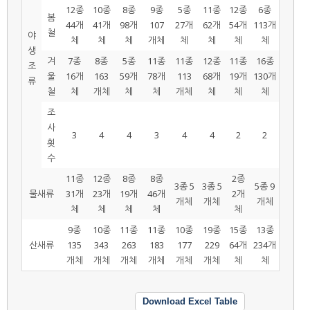
12종
10종
8종
9종
5종
11종
12종
6종
봄
44개
41개
98개
107
27개
62개
54개
113개
철
야
체
체
체
개체
체
체
체
체
생
겨
7종
8종
5종
11종
11종
12종
11종
16종
조
울
16개
163
59개
78개
113
68개
19개
130개
류
철
체
개체
체
체
개체
체
체
체
조
사
3
4
4
3
4
4
2
2
횟
수
11종
12종
8종
8종
2종
3종 5
3종 5
5종 9
물새류
31개
23개
19개
46개
2개
개체
개체
개체
체
체
체
체
체
9종
10종
11종
11종
10종
19종
15종
13종
산새류
135
343
263
183
177
229
64개
234개
개체
개체
개체
개체
개체
개체
체
체
Download Excel Table