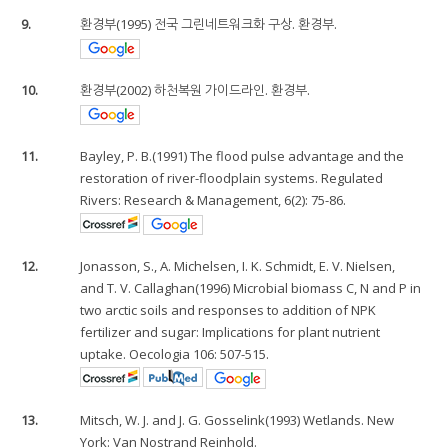
9.
환경부(1995) 전국 그린네트워크화 구상. 환경부.
10.
환경부(2002) 하천복원 가이드라인. 환경부.
11.
Bayley, P. B.(1991) The flood pulse advantage and the
restoration of river-floodplain systems. Regulated
Rivers: Research & Management, 6(2): 75-86.
12.
Jonasson, S., A. Michelsen, I. K. Schmidt, E. V. Nielsen,
and T. V. Callaghan(1996) Microbial biomass C, N and P in
two arctic soils and responses to addition of NPK
fertilizer and sugar: Implications for plant nutrient
uptake. Oecologia 106: 507-515.
13.
Mitsch, W. J. and J. G. Gosselink(1993) Wetlands. New
York: Van Nostrand Reinhold.