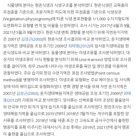
식물생태 분야는 현존식생과 식생구조를 분석하였다. 현존식생은 교목층의
우점종을 기준으로, 초본지역은 피도에 의한 우점종을 기준으로 식생상관
(Vegetation physiognomy)에 따른 식생 분포현황을 1/1,000 수치지형도에
도면화하고 유형별 면적 및 비율을 산정하였다. 조사 시기는 2017년 6월과 9월,
2021년 5월과 9월이었다. 현존식생 변화 경향을 분석하기 위해 자연둔치지역
은 2001년
김상근(2003)
의 현존식생 조사결과와 비교 분석하였고, 둔치생태복
원지역은 생태공원 조성 초기인 2009년
최태영(2012)
의 암사둔치생태공원 현
존식생도와 비교 분석하였다. 동물생태 분야는 야생조류를 조사분석하였다. 대
상지의 야생조류의 서식 현황을 분석하기 위해 Line-transect 방법으로 조사경
로를 걸어가며, 좌우 25m에 나타나는 야생조류를 육안 및 쌍안경을 이용하여
관찰하였다. 주요 습지와 한강 수면지역은 정점 조사방법(Point census
method)을 병행하여 조사하였다. 야생조류 유형화는 주요 채이장소 및 서식특
성에 따라 채이길드로 유형화하였다. 변화 경향 분석을 위해 자연 둔치지역은
2001년
김상근(2003)
, 둔치생태복원지역은 생태공원 조성 초기인 2009년
최태
영(2012)
의 자료와 비교 분석하였다. 양서류는 산책로를 따라 조성된 물웅덩이
와 만곡부 하안 퇴적지 일대 습지초지를 중심으로 조사하였다. 현장조사는 둔치
생태복원지역을 중심으로 2015년부터 2018년 7월까지는 개구리를 포함한 양
서류를 조사하였다. 2018년 10월 세종-포천 간 고속도로 공사구간에서 출현한
맹꽁이를 포획 이주시킨 대체서식지 조성 후에는 2019년, 2021년에 걸쳐 맹꽁
이 출현을 중심으로 조사하였다.