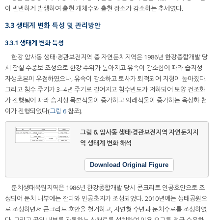
이 빈번하게 발생하여 출현 개체수와 출현 장소가 감소하는 추세였다.
3.3 생태계 변화 특성 및 관리방안
3.3.1 생태계 변화 특성
한강 암사동 생태·경관보전지역 중 자연둔치지역은 1986년 한강종합개발 당
시 잠실 수중보 조성으로 한강 수위가 높아지고 유속이 감소함에 따라 습지성
자생초본이 우점하였으나, 유속이 감소하고 토사가 퇴적되어 지형이 높아졌다.
그리고 침수 주기가 3–4년 주기로 길어지고 침수빈도가 저하되어 토양 건조화
가 진행됨에 따라 습지성 목본식물이 증가하고 외래식물이 증가하는 육상화 천
이가 진행되었다(
그림 6
참조).
그림 6.
암사동 생태·경관보전지역 자연둔치지
역 생태계 변화 해석
Download Original Figure
둔치생태복원지역은 1986년 한강종합개발 당시 콘크리트 인공호안으로 조
성되어 둔치 내부에는 잔디와 인공초지가 조성되었다. 2010년에는 생태공원으
로 조성하면서 콘크리트 호안을 철거하고, 자연형 수변과 둔치수로를 조성하였
다. 그리고 공원 내부를 관통하는 산책로를 설치하여 이용 요구를 적극 수용한