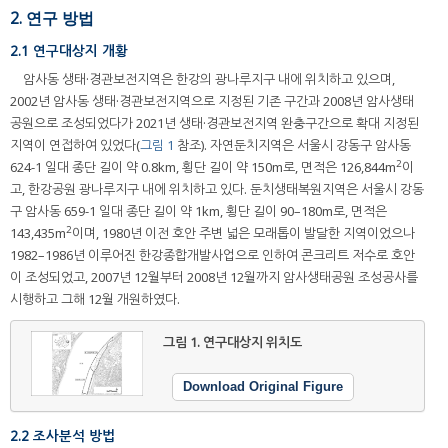
2. 연구 방법
2.1 연구대상지 개황
암사동 생태·경관보전지역은 한강의 광나루지구 내에 위치하고 있으며,
2002년 암사동 생태·경관보전지역으로 지정된 기존 구간과 2008년 암사생태
공원으로 조성되었다가 2021년 생태·경관보전지역 완충구간으로 확대 지정된
지역이 연접하여 있었다(
그림 1
참조). 자연둔치지역은 서울시 강동구 암사동
2
624-1 일대 종단 길이 약 0.8km, 횡단 길이 약 150m로, 면적은 126,844m
이
고, 한강공원 광나루지구 내에 위치하고 있다. 둔치생태복원지역은 서울시 강동
구 암사동 659-1 일대 종단 길이 약 1km, 횡단 길이 90–180m로, 면적은
2
143,435m
이며, 1980년 이전 호안 주변 넓은 모래톱이 발달한 지역이었으나
1982–1986년 이루어진 한강종합개발사업으로 인하여 콘크리트 저수로 호안
이 조성되었고, 2007년 12월부터 2008년 12월까지 암사생태공원 조성공사를
시행하고 그해 12월 개원하였다.
그림 1.
연구대상지 위치도
Download Original Figure
2.2 조사분석 방법