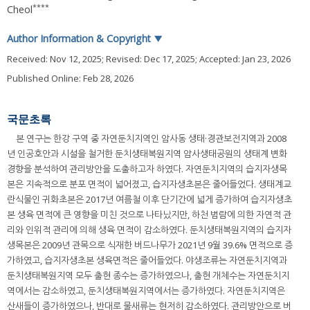
****
Cheol
Author Information & Copyright
▼
Received:
Nov 12, 2025
; Revised:
Dec 17, 2025
; Accepted:
Jan 23, 2026
Published Online: Feb 28, 2026
국문초록
본 연구는 한강 구역 중 자연둔치지역인 암사동 생태·경관보전지역과 2008
년 인공호안과 시설을 철거한 둔치생태복원지역 암사생태공원의 생태계 변화
경향을 분석하여 관리방안을 도출하고자 하였다. 자연둔치지역의 습지자생목
본은 지속적으로 분포 면적이 넓어졌고, 습지자생초본은 줄어들었다. 생태계교
란식물인 귀화초본은 2017년 여름철 이후 단기간에 넓게 증가하여 습지자생초
본 생육 면적에 큰 영향을 미친 것으로 나타났지만, 하천 범람에 의한 자연적 관
리와 인위적 관리에 의해 생육 면적이 감소하였다. 둔치생태복원지역의 습지자
생목본은 2009년 관목으로 식재한 버드나무가 2021년 9월 39.6% 면적으로 증
가하였고, 습지자생초본 생육면적은 줄어들었다. 야생조류는 자연둔치지역과
둔치생태복원지역 모두 출현 종수는 증가하였으나, 출현 개체수는 자연둔치지
역에서는 감소하였고, 둔치생태복원지역에서는 증가하였다. 자연둔치지역은
산새들이 증가하였으나, 반대로 물새류는 현저히 감소하였다. 관리방안으로 버