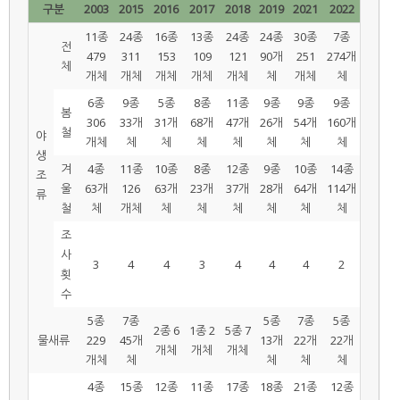
구분
2003
2015
2016
2017
2018
2019
2021
2022
11종
24종
16종
13종
24종
24종
30종
7종
전
479
311
153
109
121
90개
251
274개
체
개체
개체
개체
개체
개체
체
개체
체
6종
9종
5종
8종
11종
9종
9종
9종
봄
306
33개
31개
68개
47개
26개
54개
160개
철
야
개체
체
체
체
체
체
체
체
생
겨
4종
11종
10종
8종
12종
9종
10종
14종
조
울
63개
126
63개
23개
37개
28개
64개
114개
류
철
체
개체
체
체
체
체
체
체
조
사
3
4
4
3
4
4
4
2
횟
수
5종
7종
5종
7종
5종
2종 6
1종 2
5종 7
물새류
229
45개
13개
22개
22개
개체
개체
개체
개체
체
체
체
체
4종
15종
12종
11종
17종
18종
21종
12종