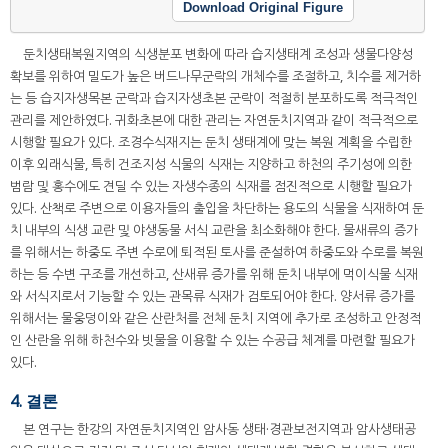
Download Original Figure
둔치생태복원지역의 식생분포 변화에 따라 습지생태계 조성과 생물다양성
확보를 위하여 밀도가 높은 버드나무군락의 개체수를 조절하고, 치수를 제거하
는 등 습지자생목본 군락과 습지자생초본 군락이 적절히 분포하도록 적극적인
관리를 제안하였다. 귀화초본에 대한 관리는 자연둔치지역과 같이 적극적으로
시행할 필요가 있다. 조경수식재지는 둔치 생태계에 맞는 복원 계획을 수립한
이후 외래식물, 특히 건조지성 식물의 식재는 지양하고 하천의 주기성에 의한
범람 및 홍수에도 견딜 수 있는 자생수종의 식재를 점진적으로 시행할 필요가
있다. 산책로 주변으로 이용자들의 출입을 차단하는 용도의 식물을 식재하여 둔
치 내부의 식생 교란 및 야생동물 서식 교란을 최소화해야 한다. 물새류의 증가
를 위해서는 하중도 주변 수로에 퇴적된 토사를 준설하여 하중도와 수로를 복원
하는 등 수변 구조를 개선하고, 산새류 증가를 위해 둔치 내부에 먹이식물 식재
와 서식지로서 기능할 수 있는 관목류 식재가 검토되어야 한다. 양서류 증가를
위해서는 물웅덩이와 같은 산란처를 전체 둔치 지역에 추가로 조성하고 안정적
인 산란을 위해 하천수와 빗물을 이용할 수 있는 수공급 체계를 마련할 필요가
있다.
4. 결론
본 연구는 한강의 자연둔치지역인 암사동 생태·경관보전지역과 암사생태공