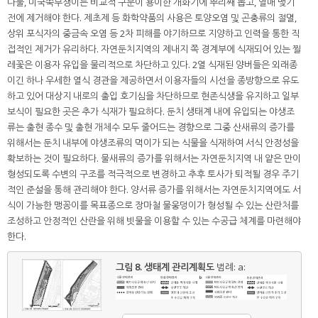
나물, 미국쑥부쟁이는 비교적 구분이 용이한 개화기에 뿌리째 뽑고, 열매 맺기
전에 제거해야 한다. 제초제 등 화학약품의 사용은 토양오염 및 곤충류의 절멸,
상위 포식자의 중금속 오염 등 2차 피해를 야기하므로 지양하고 인력을 통한 직
접적인 제거가 유리하다. 자연둔치지역의 제내지 쪽 경계부에 식재되어 있는 찔
레꽃은 이용자 유입을 물리적으로 차단하고 있다. 2열 식재된 양버들은 외래종
이긴 하나 우세한 열식 경관을 제공하면서 이용자들의 시선을 종방향으로 유도
하고 있어 대상지 내로의 출입 호기심을 차단하므로 현존식생을 유지하고 일부
보식이 필요한 곳은 추가 식재가 필요하다. 둔치 생태계 내에 유입되는 야생조
류는 출현 종수 및 출현 개체수 모두 줄어드는 경향으로 그중 산새류의 증가를
위해서는 둔치 내부에 야생조류의 먹이가 되는 식물을 식재하여 서식 안정성을
확보하는 것이 필요하다. 물새류의 증가를 위해서는 자연둔치지역 내 얕은 만이
형성되도록 수변의 구조를 적극적으로 변경하고 추후 토사가 퇴적될 경우 주기
적인 준설을 통해 관리해야 한다. 양서류 증가를 위해서는 자연둔치지역에도 서
식이 가능한 맹꽁이를 목표종으로 장마철 물웅덩이가 형성될 수 있는 산란처를
조성하고 안정적인 산란을 위해 빗물을 이용할 수 있는 수공급 체계를 마련해야
한다.
그림 8.
생태계 관리계획도
범례: a: