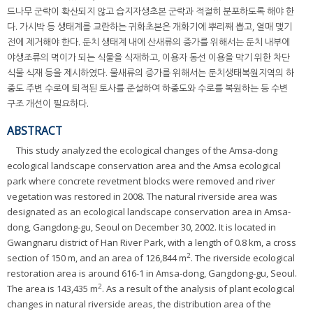
드나무 군락이 확산되지 않고 습지자생초본 군락과 적절히 분포하도록 해야 한
다. 가시박 등 생태계를 교란하는 귀화초본은 개화기에 뿌리째 뽑고, 열매 맺기
전에 제거해야 한다. 둔치 생태계 내에 산새류의 증가를 위해서는 둔치 내부에
야생조류의 먹이가 되는 식물을 식재하고, 이용자 동선 이용을 막기 위한 차단
식물 식재 등을 제시하였다. 물새류의 증가를 위해서는 둔치생태복원지역의 하
중도 주변 수로에 퇴적된 토사를 준설하여 하중도와 수로를 복원하는 등 수변
구조 개선이 필요하다.
ABSTRACT
This study analyzed the ecological changes of the Amsa-dong
ecological landscape conservation area and the Amsa ecological
park where concrete revetment blocks were removed and river
vegetation was restored in 2008. The natural riverside area was
designated as an ecological landscape conservation area in Amsa-
dong, Gangdong-gu, Seoul on December 30, 2002. It is located in
Gwangnaru district of Han River Park, with a length of 0.8 km, a cross
2
section of 150 m, and an area of 126,844 m
. The riverside ecological
restoration area is around 616-1 in Amsa-dong, Gangdong-gu, Seoul.
2
The area is 143,435 m
. As a result of the analysis of plant ecological
changes in natural riverside areas, the distribution area of the