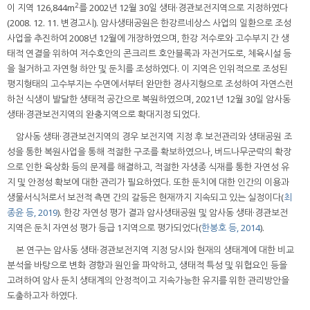
2
이 지역 126,844m
를 2002년 12월 30일 생태·경관보전지역으로 지정하였다
(2008. 12. 11. 변경고시). 암사생태공원은 한강르네상스 사업의 일환으로 조성
사업을 추진하여 2008년 12월에 개장하였으며, 한강 저수로와 고수부지 간 생
태적 연결을 위하여 저수호안의 콘크리트 호안블록과 자전거도로, 체육시설 등
을 철거하고 자연형 하안 및 둔치를 조성하였다. 이 지역은 인위적으로 조성된
평지형태의 고수부지는 수면에서부터 완만한 경사지형으로 조성하여 자연스런
하천 식생이 발달한 생태적 공간으로 복원하였으며, 2021년 12월 30일 암사동
생태·경관보전지역의 완충지역으로 확대지정 되었다.
암사동 생태·경관보전지역의 경우 보전지역 지정 후 보전관리와 생태공원 조
성을 통한 복원사업을 통해 적절한 구조를 확보하였으나, 버드나무군락의 확장
으로 인한 육상화 등의 문제를 해결하고, 적절한 자생종 식재를 통한 자연성 유
지 및 안정성 확보에 대한 관리가 필요하였다. 또한 둔치에 대한 인간의 이용과
생물서식처로서 보전적 측면 간의 갈등은 현재까지 지속되고 있는 실정이다(
최
종윤 등, 2019
). 한강 자연성 평가 결과 암사생태공원 및 암사동 생태·경관보전
지역은 둔치 자연성 평가 등급 1지역으로 평가되었다(
한봉호 등, 2014
).
본 연구는 암사동 생태·경관보전지역 지정 당시와 현재의 생태계에 대한 비교
분석을 바탕으로 변화 경향과 원인을 파악하고, 생태적 특성 및 위협요인 등을
고려하여 암사 둔치 생태계의 안정적이고 지속가능한 유지를 위한 관리방안을
도출하고자 하였다.