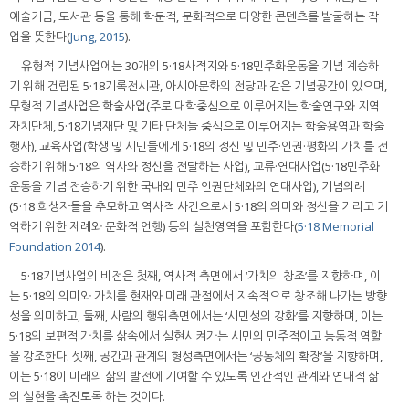
예술기금, 도서관 등을 통해 학문적, 문화적으로 다양한 콘덴츠를 발굴하는 작
업을 뜻한다(
Jung, 2015
).
유형적 기념사업에는 30개의 5·18사적지와 5·18민주화운동을 기념 계승하
기 위해 건립된 5·18기록전시관, 아시아문화의 전당과 같은 기념공간이 있으며,
무형적 기념사업은 학술사업(주로 대학중심으로 이루어지는 학술연구와 지역
자치단체, 5·18기념재단 및 기타 단체들 중심으로 이루어지는 학술용역과 학술
행사), 교육사업(학생 및 시민들에게 5·18의 정신 및 민주·인권·평화의 가치를 전
승하기 위해 5·18의 역사와 정신을 전달하는 사업), 교류·연대사업(5·18민주화
운동을 기념 전승하기 위한 국내외 민주 인권단체와의 연대사업), 기념의례
(5·18 희생자들을 추모하고 역사적 사건으로서 5·18의 의미와 정신을 기리고 기
억하기 위한 제례와 문화적 언행) 등의 실천영역을 포함한다(
5·18 Memorial
Foundation 2014
).
5·18기념사업의 비전은 첫째, 역사적 측면에서 ‘가치의 창조’를 지향하며, 이
는 5·18의 의미와 가치를 현재와 미래 관점에서 지속적으로 창조해 나가는 방향
성을 의미하고, 둘째, 사람의 행위측면에서는 ‘시민성의 강화’를 지향하며, 이는
5·18의 보편적 가치를 삶속에서 실현시켜가는 시민의 민주적이고 능동적 역할
을 강조한다. 셋째, 공간과 관계의 형성측면에서는 ‘공동체의 확장’을 지향하며,
이는 5·18이 미래의 삶의 발전에 기여할 수 있도록 인간적인 관계와 연대적 삶
의 실현을 촉진토록 하는 것이다.