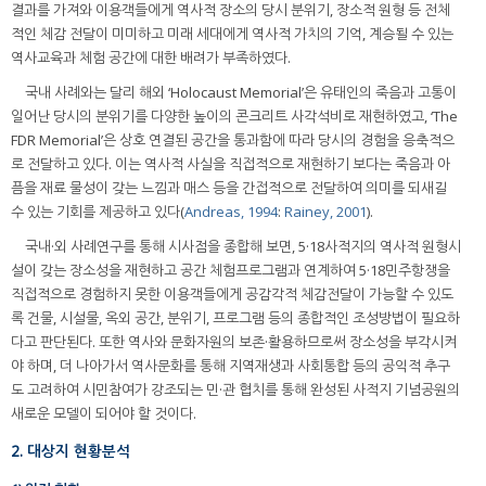
결과를 가져와 이용객들에게 역사적 장소의 당시 분위기, 장소적 원형 등 전체
적인 체감 전달이 미미하고 미래 세대에게 역사적 가치의 기억, 계승될 수 있는
역사교육과 체험 공간에 대한 배려가 부족하였다.
국내 사례와는 달리 해외 ‘Holocaust Memorial’은 유태인의 죽음과 고통이
일어난 당시의 분위기를 다양한 높이의 콘크리트 사각석비로 재현하였고, ‘The
FDR Memorial’은 상호 연결된 공간을 통과함에 따라 당시의 경험을 응축적으
로 전달하고 있다. 이는 역사적 사실을 직접적으로 재현하기 보다는 죽음과 아
픔을 재료 물성이 갖는 느낌과 매스 등을 간접적으로 전달하여 의미를 되새길
수 있는 기회를 제공하고 있다(
Andreas, 1994
:
Rainey, 2001
).
국내·외 사례연구를 통해 시사점을 종합해 보면, 5·18사적지의 역사적 원형시
설이 갖는 장소성을 재현하고 공간 체험프로그램과 연계하여 5·18민주항쟁을
직접적으로 경험하지 못한 이용객들에게 공감각적 체감전달이 가능할 수 있도
록 건물, 시설물, 옥외 공간, 분위기, 프로그램 등의 종합적인 조성방법이 필요하
다고 판단된다. 또한 역사와 문화자원의 보존·활용하므로써 장소성을 부각시켜
야 하며, 더 나아가서 역사문화를 통해 지역재생과 사회통합 등의 공익적 추구
도 고려하여 시민참여가 강조되는 민·관 협치를 통해 완성된 사적지 기념공원의
새로운 모델이 되어야 할 것이다.
2. 대상지 현황분석