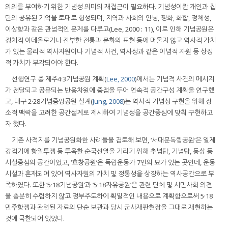
의의를 부여하기 위한 기념성 의미의 재접근이 필요하다. 기념성이란 개인과 집
단의 공유된 기억을 토대로 형성되며, 지역과 사회의 안녕, 평화, 화합, 정체성,
이상향과 같은 관념적인 문제를 다루고(Lee, 2000 : 11), 이로 인해 기념공원은
정치적 이데올로기나 진부한 전통과 문화의 표현 등에 머물지 않고 역사적 가치
가 있는 물리적 역사자원이나 기념적 사건, 역사성과 같은 이념적 자원 등 상징
적 가치가 부각되어야 한다.
선행연구 중 제주4·3기념공원 계획(
Lee, 2000
)에서는 기념적 사건의 메시지
가 전달되고 공유되는 반응차원에 중점을 두어 연속적 공간구성 계획을 연구했
고, 대구 2·28기념중앙공원 설계(
Jung, 2008
)는 역사적 기념성 구현을 위해 장
소적 맥락을 고려한 공간설계로 제시하여 기념성을 공간중심에 맞춰 구현하고
자 했다.
기존 사적지를 기념공원화한 사례들을 검토해 보면, ‘서대문독립공원’은 일제
강점기에 항일투쟁 등 투옥한 순국선열을 기리기 위해 추념탑, 기념탑, 동상 등
시설중심의 공간이었고, ‘효창공원’은 독립운동가 7인의 묘가 있는 곳인데, 운동
시설과 혼재되어 있어 역사자원의 가치 및 정통성을 상징하는 역사공간으로 부
족하였다. 또한 ‘5·18기념공원’과 ‘5·18자유공원’은 관련 단체 및 시민사회 의견
을 충분히 수렴하지 않고 정부주도하에 획일적인 내용으로 계획함으로써 5·18
민주항쟁과 관련된 자료의 단순 보관과 당시 군사재판현장을 그대로 재현하는
것에 국한되어 있었다.