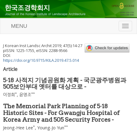
MENU
T
o
g
g
J Korean Inst Landsc Archit
2019
;
47
(
5
):
14
-
27
l
pISSN: 1225-1755, eISSN: 2288-9566
e
DOI:
n
https://doi.org/10.9715/KILA.2019.47.5.014
a
Article
v
i
5·18 사적지 기념공원화 계획 - 국군광주병원과
g
505보안부대 옛터를 대상으로 -
a
t
*
**
이정희
,
윤영조
i
o
The Memorial Park Planning of 5·18
n
Historic Sites - For Gwangju Hospital of
Korea Army and 505 Security Forces -
*
**
Jeong-Hee Lee
,
Young-Jo Yun