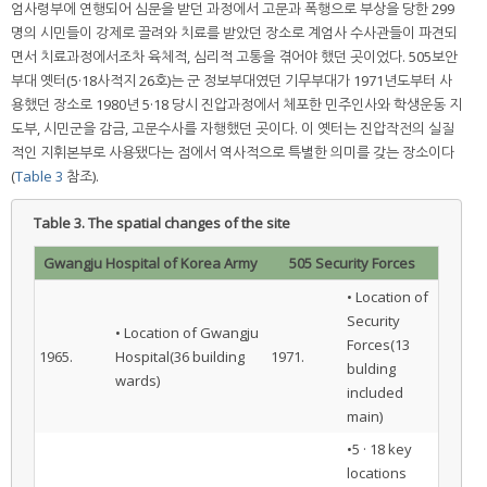
엄사령부에 연행되어 심문을 받던 과정에서 고문과 폭행으로 부상을 당한 299
명의 시민들이 강제로 끌려와 치료를 받았던 장소로 계엄사 수사관들이 파견되
면서 치료과정에서조차 육체적, 심리적 고통을 겪어야 했던 곳이었다. 505보안
부대 옛터(5·18사적지 26호)는 군 정보부대였던 기무부대가 1971년도부터 사
용했던 장소로 1980년 5·18 당시 진압과정에서 체포한 민주인사와 학생운동 지
도부, 시민군을 감금, 고문수사를 자행했던 곳이다. 이 옛터는 진압작전의 실질
적인 지휘본부로 사용됐다는 점에서 역사적으로 특별한 의미를 갖는 장소이다
(
Table 3
참조).
Table 3.
The spatial changes of the site
Gwangju Hospital of Korea Army
505 Security Forces
• Location of
Security
• Location of Gwangju
Forces(13
1965.
Hospital(36 building
1971.
bulding
wards)
included
main)
•5 · 18 key
locations