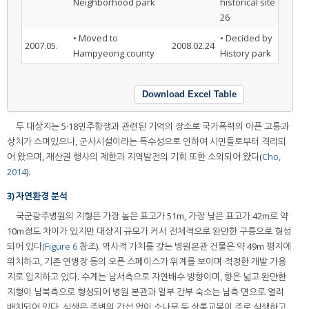
Neighborhood park
historical site
26
• Moved to
• Decided by
2007.05.
2008.02.24
Hampyeong county
History park
Download Excel Table
두 대상지는 5·18민주항쟁과 관련된 기억의 장소로 국가폭력의 아픈 고통과
상처가 스며있으나, 군사시설이라는 특수성으로 인하여 시민들로부터 격리되
어 왔으며, 재산권 행사의 제한과 지역발전의 기회 또한 소외되어 왔다(
Cho,
2014
).
3) 자연환경 분석
국군광주병원의 지형은 가장 높은 표고가 51m, 가장 낮은 표고가 42m로 약
10m정도 차이가 있지만 대상지 규모가 커서 전체적으로 완만한 구릉으로 형성
되어 있다(
Figure 6
참조). 역사적 가치를 갖는 병원본관 건물은 약 49m 평지에
위치하고, 기존 연병장 등의 오픈 스페이스가 위계를 보이며 적정한 개발 가용
지로 입지하고 있다. 수계는 남서측으로 자연배수 방향이며, 향은 넓고 완만한
지형이 남북측으로 형성되어 병원 본관과 일부 간부 숙소는 남측 면으로 열려
배치되어 있다. 식생은 주변의 간섭 없이 소나무 등 상록교목이 주로 식생하고