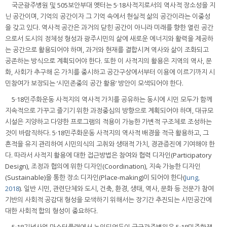
국군광주병원 및 505보안부대 옛터는 5·18사적지로서의 역사적 장소성을 지
닌 공간이며, 기억의 공간이자 그 기억 속에서 현실적 삶의 공간이라는 이중성
을 갖고 있다. 역사적 공간은 과거의 닫힌 공간이 아니라 미래를 향한 열린 공간
으로서 도시의 정체성 형성과 광주시민의 삶에 새로운 에너지와 활력을 제공하
는 공간으로 활용되어야 하며, 과거와 현재를 결합시켜 역사와 삶이 조화되고
공존하는 방식으로 계획되어야 한다. 또한 이 사적지의 활용은 지역의 역사, 문
화, 사회가 추구해 온 가치를 중시하고 공간구상에서부터 이용에 이르기까지 시
민참여가 보장되는 ‘시민존중의 공간 활용’ 방안이 모색되어야 한다.
5·18민주화운동 사적지의 역사적 가치를 공유하는 동시에 시민 모두가 함께
지속적으로 가꾸고 즐기기 위한 과정중심의 방향으로 계획되어야 하며, 대규모
시설은 지양하고 다양한 프로그램의 적용이 가능한 가변적 구조체로 조성하는
것이 바람직하다. 5·18민주화운동 사적지의 역사적 배경을 적극 활용하고, 그
흔적을 유지 관리하여 시민의식의 고취와 생태적 가치, 경관증진에 기여해야 한
다. 따라서 사적지 활용에 대한 접근방법은 참여와 협력 디자인(Participatory
Design), 조정과 협의에 위한 디자인(Coordination), 지속 가능한 디자인
(Sustainable)을 통한 장소 디자인(Place-making)이 되어야 한다(
Jung,
2018
). 일반 시민, 관련단체와 도시, 건축, 환경, 생태, 역사, 문화 등 전문가 참여
기반의 사회적 공감대 형성을 모색하기 위해서는 장기간 추진되는 시민공간에
대한 사회적 합의 형성이 중요하다.
5·18기념사업 마스터플랜에서 논의되었듯이 국군광주병원은 5·18민주항쟁