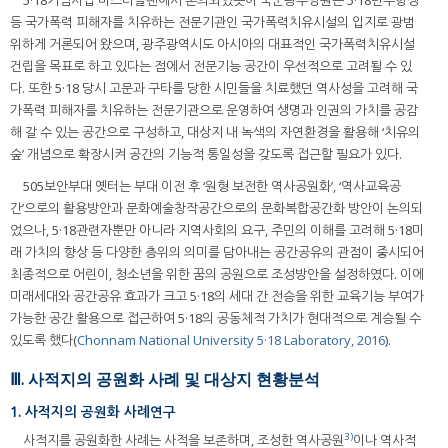
등 국가폭력 피해자를 치유하는 전문기관인 국가폭력치유시설의 입지로 광범
위하게 거론되어 왔으며, 광주광역시도 아시아의 대표적인 국가폭력치유시설
건립을 목표로 하고 있다는 점에서 전문기능 공간이 우선적으로 고려될 수 있
다. 또한 5·18 당시 고문과 구타를 당한 시민들을 치료했던 역사성을 고려해 국
가폭력 피해자를 치유하는 전문기관으로 운영하여 생명과 인권의 가치를 공감
해 갈 수 있는 공간으로 구성하고, 대상지 내 녹색의 자연환경을 활용해 ‘치유의
숲’ 개념으로 확장시켜 공간의 기능적 통일성을 갖도록 접근할 필요가 있다.
505보안부대 옛터는 부대 이전 후 ‘원형 보전한 역사공원화’, ‘역사교육공
간’으로의 활용방안과 문화예술창작공간으로의 문화복합공간화 방안이 논의되
었으나, 5·18관련자뿐만 아니라 지역사회의 요구, 주민의 이해를 고려해 5·18미
래 가치의 향상 등 다양한 층위의 의미를 담아내는 공간공유의 관점이 중시되어
최종적으로 어린이, 청소년을 위한 꿈의 공원으로 조성방안을 설정하였다. 이에
미래세대와 공간공유 효과가 크고 5·18의 세대 간 전승을 위한 교육기능 부여가
가능한 공간 활용으로 접근하여 5·18의 공동체적 가치가 현대적으로 계승될 수
있도록 했다(
Chonnam National University 5·18 Laboratory, 2016
).
Ⅲ. 사적지의 공원화 사례 및 대상지 현황분석
1. 사적지의 공원화 사례연구
3)
사적지를 공원화한 사례는 사적을 보존하며, 조성한 역사공원
이나 역사적