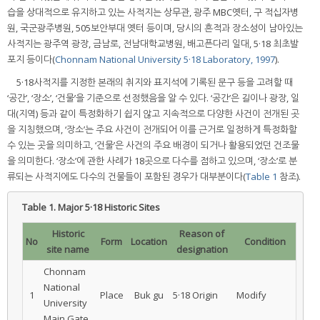
습을 상대적으로 유지하고 있는 사적지는 상무관, 광주 MBC옛터, 구 적십자병
원, 국군광주병원, 505보안부대 옛터 등이며, 당시의 흔적과 장소성이 남아있는
사적지는 광주역 광장, 금남로, 전남대학교병원, 배고픈다리 일대, 5·18 최초발
포지 등이다(
Chonnam National University 5·18 Laboratory, 1997
).
5·18사적지를 지정한 본래의 취지와 표지석에 기록된 문구 등을 고려할 때
‘공간’, ‘장소’, ‘건물’을 기준으로 선정했음을 알 수 있다. ‘공간’은 길이나 광장, 일
대(지역) 등과 같이 특정화하기 쉽지 않고 지속적으로 다양한 사건이 전개된 곳
을 지칭했으며, ‘장소’는 주요 사건이 전개되어 이를 근거로 일정하게 특정화할
수 있는 곳을 의미하고, ‘건물’은 사건의 주요 배경이 되거나 활용되었던 건조물
을 의미한다. ‘장소’에 관한 사례가 18곳으로 다수를 점하고 있으며, ‘장소’로 분
류되는 사적지에도 다수의 건물들이 포함된 경우가 대부분이다(
Table 1
참조).
Table 1.
Major 5·18 Historic Sites
Historic
Reason of
No
Form
Location
Condition
site name
designation
Chonnam
National
1
Place
Buk gu
5·18 Origin
Modify
University
Main Gate