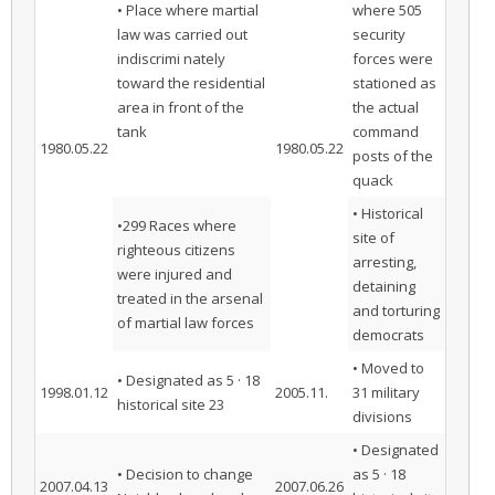
• Place where martial
where 505
law was carried out
security
indiscrimi nately
forces were
toward the residential
stationed as
area in front of the
the actual
tank
command
1980.05.22
1980.05.22
posts of the
quack
• Historical
•299 Races where
site of
righteous citizens
arresting,
were injured and
detaining
treated in the arsenal
and torturing
of martial law forces
democrats
• Moved to
• Designated as 5 · 18
1998.01.12
2005.11.
31 military
historical site 23
divisions
• Designated
• Decision to change
as 5 · 18
2007.04.13
2007.06.26