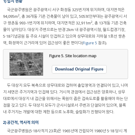
1) 입지 현황
국군광주병원은 광주광역시 서구 화정동 325번지에 위치하며, 대지면적은
2
94,095m
, 총 36개동 기존 건축물이 남아 있고, 505보안부대는 광주광역시 서
2
구 쌍촌동 993-1번지에 위치하며, 대지면적은 32,911m
, 총 13개동 기존 건축
물이 남아있다. 대상지 주변으로는 반경 2km 내 광주광역시청, 월드컵경기장,
5·18기념공원 등 주요 시설이 인접하고 있으며 상무대로와 지하철 1호선 쌍촌
역, 화정역이 근거리에 있어 접근성이 좋은 편이다(
Figure 5
참조).
Figure 5.
Site location map
Download Original Figure
두 대상지 모두 북측으로 상무대로와 접하여 출입영역과 연결되어 있고, 나머
지 세면은 주거지역과 인접해 있다. 거시적 관점에서 접근성은 양호하나, 상무
대로에서 대상지 내 접근을 위해서는 폭원이 좁은 접속도로를 활용해야 하는 단
점을 갖고 있다. 두 대상지 모두가 군사시설로서 주변과 단절되어 있으며, 블록
내 주거지는 개발에 대한 제한 등으로 노후화, 슬럼화가 진행되어 왔다.
2) 공간적, 역사적 의미
국군광주병원(5·18사적지 23호)은 1965년에 건립되어 1980년 5·18 당시 계