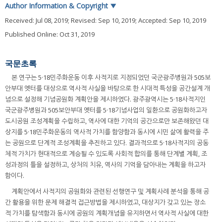
Author Information & Copyright
▼
Received:
Jul 08, 2019
; Revised:
Sep 10, 2019
; Accepted:
Sep 10, 2019
Published Online: Oct 31, 2019
국문초록
본 연구는 5·18민주화운동 이후 사적지로 지정되었던 국군광주병원과 505보
안부대 옛터를 대상으로 역사적 사실을 바탕으로 한 시대적 특성을 공간설계 개
념으로 설정해 기념공원화 계획안을 제시하였다. 광주광역시는 5·18사적지인
국군광주병원과 505보안부대 옛터를 5·18기념사업의 일환으로 공원화하고자
도시공원 조성계획을 수립하고, 역사에 대한 기억의 공간으로만 보존해왔던 대
상지를 5·18민주화운동의 역사적 가치를 함양함과 동시에 시민 삶에 활력을 주
는 공원으로 단계적 조성계획을 추진하고 있다. 결과적으로 5·18사적지의 공동
체적 가치가 현대적으로 계승될 수 있도록 사회적 합의를 통해 단계별 계획, 조
성과정의 틀을 설정하고, 상처의 치유, 역사의 기억을 담아내는 계획을 하고자
함이다.
계획안에서 사적지의 공원화와 관련된 선행연구 및 계획사례 분석을 통해 공
간 활용을 위한 문제 해결적 접근방법을 제시하였고, 대상지가 갖고 있는 장소
적 가치를 탐색함과 동시에 공원의 계획개념을 유지하면서 역사적 사실에 대한