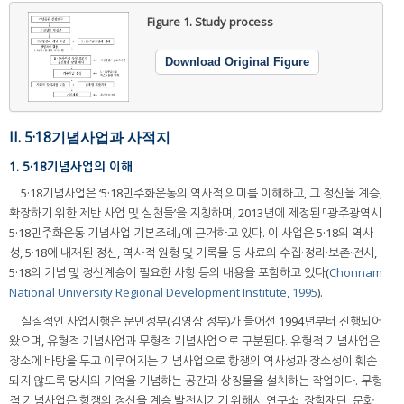
Figure 1.
Study process
Download Original Figure
II. 5·18기념사업과 사적지
1. 5·18기념사업의 이해
5·18기념사업은 ‘5·18민주화운동의 역사적 의미를 이해하고, 그 정신을 계승,
확장하기 위한 제반 사업 및 실천들’을 지칭하며, 2013년에 제정된 「광주광역시
5·18민주화운동 기념사업 기본조례」에 근거하고 있다. 이 사업은 5·18의 역사
성, 5·18에 내재된 정신, 역사적 원형 및 기록물 등 사료의 수집·정리·보존·전시,
5·18의 기념 및 정신계승에 필요한 사항 등의 내용을 포함하고 있다(
Chonnam
National University Regional Development Institute, 1995
).
실질적인 사업시행은 문민정부(김영삼 정부)가 들어선 1994년부터 진행되어
왔으며, 유형적 기념사업과 무형적 기념사업으로 구분된다. 유형적 기념사업은
장소에 바탕을 두고 이루어지는 기념사업으로 항쟁의 역사성과 장소성이 훼손
되지 않도록 당시의 기억을 기념하는 공간과 상징물을 설치하는 작업이다. 무형
적 기념사업은 항쟁의 정신을 계승 발전시키기 위해서 연구소, 장학재단, 문화