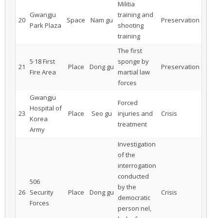
Militia
Gwangju
training and
20
Space
Nam gu
Preservation
Park Plaza
shooting
training
The first
5·18 First
sponge by
21
Place
Dong gu
Preservation
Fire Area
martial law
forces
Gwangju
Forced
Hospital of
23
Place
Seo gu
injuries and
Crisis
Korea
treatment
Army
Investigation
of the
interrogation
conducted
506
by the
26
Security
Place
Dong gu
Crisis
democratic
Forces
person nel,