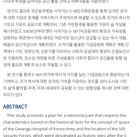
시대적 특성을 담아내는 공간 활용 전략과 세부내용을 서술하였다.
연구의 결과로 국군광주병원 사적지는 5·18민주화운동을 통해 남겨진 상처
에 대한 치유의 문제를 지역사회가 주체적으로 해결할 수 있도록 과거의 역사적
기억과 치유의 공원으로 계획하되, 기존 자연환경을 활용한 치유의 숲 개념을
제시하였고, 505보안부대 옛터 사적지는 5·18기억공동체의 확장과 지속성을
강화하는 측면에서 미래 세대인 어린이와 청소년이 공감할 수 있는 역사 체험․
배움의 공간개념으로 계획하였다. 사적지를 활용한 기념공원화 계획은 계획 단
계에서 시민, 관련단체, 전문가를 아우르는 사회적 공감대의 형성이 선결요건으
로 작용하며, 장소성 재현을 위한 구성원들의 사회적 합의가 공간활용 방향 설
정에 중요한 계획적 요소로 작용할 수 있다.
본 연구를 통해 5·18사적지에 역사적 가치를 담는 기념공원으로 환원하는 데
기여하고, 과거 역사에 대한 상처와 기억을 치유하는 장소를 넘어 도시와 시민
의 삶에 활력을 주며, 미래 세대와의 공유할 수 있는 방향성을 제시한 것에 대한
의의가 있다.
ABSTRACT
This study presents a plan for a memorial park that respects the
characteristics based on the historical facts for the concept of space
of the Gwangju Hospital of Korea Army and the location of the 505
Security Forces, which were designated as historic sites after the 5-