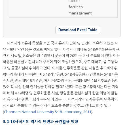
lack of
facilities
management
Download Excel Table
사적지의 소유자 특성을 보면 국·시유지가 단체 및 민간이 소유하고 있는 사
유지보다 약간 많은 것으로 파악되었다. 사적지 이외에도 5·18민주화운동에 관
련된 시설 및 장소들은 광주광역시 곳곳에 약 20여 곳 이상 분포되어 있다. 이는
학생을 비롯한 시민사회가 주축이 되어 조성하였으며, 주로 대학교, 중·고등학
교 및 공공시설에 위치하고 있다. 이러한 민주화운동 관련 시설은 추모비와 위
령비의 형태가 대부분이며 5·18기념공원, 5·18자유공원과 건물로는 5·18기록
전시관, 전남대5·18기념관, 아시아문화의 전당, 국립5·18민주묘지추모관 등이
있어 각 시설 간의 연계성을 강화할 필요가 있다. 또한 광주광역시는 다른 지역
에 비해 4·19혁명 및 민주화운동 시설, 항일운동 관련시설과 한말 의병의 발원
지 등 역사자원들이 넓게 분포되어 있는 바, 사적지와의 연계를 통해 민주화의
성지로서 특화할 수 있는 잠재적 요소를 충분히 갖추고 있다고 할 수 있다
(
Chonnam National University 5·18 Laboratory, 2011
).
3. 5·18사적지의 역사적 단면과 공간활용 방향