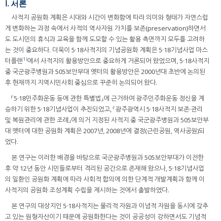
I. 서론
사적지 공원화 계획은 시대와 시간이 변화함에 따라 의미와 형태가 자연스럽
게 변화하는 과정 속에서 사적의 역사자원 가치를 보존(preservation)하면서
도 도시민의 휴식과 교육을 함께 도모할 수 있는 활용 측면까지 모두를 고려하
는 것이 중요하다. 더욱이 5·18사적지의 기념공원화 계획은 5·18기념사업 마스
1)
터플랜
에서 사적지의 활용방안으로 중요하게 거론되어 왔었으며, 5·18사적지
중 국군광주병원과 505보안부대 옛터의 활용방안은 2000년대 초반에 논의된
후 현재까지 지역시민사회 중심으로 꾸준히 논의되어 왔다.
「5·18민주화운동 등에 관한 특별법」에 근거하여 광주민주화운동 정신을 계
승하기 위한 5·18기념사업이 추진되었고, 「광주광역시 5·18사적지 보존·관리
및 복원관리에 관한 조례」에 의거 지정된 사적지 중 국군광주병원과 505보안부
대 옛터에 대한 공원화 계획은 2007년, 2008년에 결정(근린공원, 역사공원)되
었다.
본 연구는 이러한 배경을 바탕으로 국군광주병원과 505보안부대가 이전한
후 약 12년 동안 시민들로부터 격리된 공간으로 존재해 왔으나, 5·18기념사업
의 일환인 공원화 계획에 따라 사회적 합의에 의한 단계적 개발계획과 함께 이
사적지의 공원화 조성계획 수립을 제시하는 것에서 출발하였다.
본 연구의 대상지인 5·18사적지는 물리적 자원과 이념적 자원을 동시에 갖추
고 있는 원형자산이기 때문에 공원화한다는 것이 공공성이 강하면서도 기념적