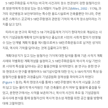
5·18민주화운동 사적지는 비극적 사건과의 장소 연관성이 강한 원형자산으
로 방문객에게 진정성 있는 장소체험이 가능한 곳이고(
Miles, 2002
: 1176), 과
거의 국군병원과 보안부대라는 특수한 용도시설로써 건축물뿐만 아니라, 주변
오픈 스페이스 곳곳에 5·18민주항쟁과 관련된 기억의 역사적 장소성이라는 가
치를 담고 있다.
따라서 본 연구의 목적은 5·18 기억공동체적 가치가 현대적으로 계승되는 사
적지 기념공원화계획에 있어 원형자산 중심으로 시민의 사회적 합의가 반영될
수 있는 단계별 계획적 틀을 제시함으로써 5·18민주화운동으로 남겨진 상처의
치유, 역사의 기억을 담아내는 것에 집중하고자 했다.
계획대상지가 갖고 있는 원형자산 가치에 대한 탐색을 통해 기존 사적지 계획
사례와 차별화된 계획개념을 설정하고, 5·18민주화운동의 역사적 사실 기반으
로 시대적 특성을 담아내는 공간 활용전략을 모색하였다. 본 연구는 문헌 연구
와 현장조사 연구를 병행하여 5·18기념사업에 대한 인식, 5·18사적지의 특성 등
원형자산을 활용한 과정중심의 기념공원화 잠재성을 파악하고자 하였다
(
Figure 1
참조). 특히 현장조사를 통해 5·18민주항쟁의 역사적 사실을 고스란
히 담고 있는 물리적 역사자원인 기존 건축물의 존치 여부 및 활용에 중점을 두
었고, 문헌연구에서는 사적을 보존하거나, 역사적 사건의 추모 등 기념공원의
유사사례 분석을 통해 원형자산의 역사적 장소성 재현을 위한 공간 활용 방향에
대해 고찰하였다.