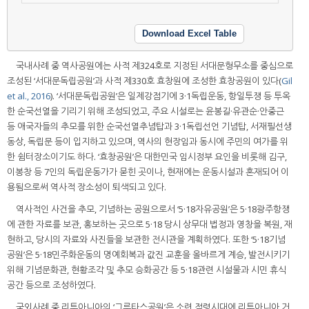
Download Excel Table
국내사례 중 역사공원에는 사적 제324호로 지정된 서대문형무소를 중심으로
조성된 ‘서대문독립공원’과 사적 제330호 효창원에 조성한 효창공원이 있다(
Gil
et al., 2016
). ‘서대문독립공원’은 일제강점기에 3·1독립운동, 항일투쟁 등 투옥
한 순국선열을 기리기 위해 조성되었고, 주요 시설로는 윤봉길·유관순·안중근
등 애국자들의 추모를 위한 순국선열추념탑과 3·1독립선언 기념탑, 서재필선생
동상, 독립문 등이 입지하고 있으며, 역사의 현장임과 동시에 주민의 여가를 위
한 쉼터장소이기도 하다. ‘효창공원’은 대한민국 임시정부 요인을 비롯해 김구,
이봉창 등 7인의 독립운동가가 묻힌 곳이나, 현재에는 운동시설과 혼재되어 이
용됨으로써 역사적 장소성이 퇴색되고 있다.
역사적인 사건을 추모, 기념하는 공원으로서 ‘5·18자유공원’은 5·18광주항쟁
에 관한 자료를 보관, 홍보하는 곳으로 5·18 당시 상무대 법정과 영창을 복원, 재
현하고, 당시의 자료와 사진들을 보관한 전시관을 계획하였다. 또한 ‘5·18기념
공원’은 5·18민주화운동의 명예회복과 값진 교훈을 올바르게 계승, 발전시키기
위해 기념문화관, 현황조각 및 추모 승화공간 등 5·18관련 시설물과 시민 휴식
공간 등으로 조성하였다.
국외사례 중 리투아니아의 ‘그루타스공원’은 소련 점령시대에 리투아니아 거