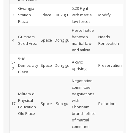
Gwangju
5.20 Fight
2
Station
Place
Buk gu
with martial
Modify
Plaza
law forces
Fierce hattle
Gumnam
between
Needs
4
Space
Dong gu
Stred Area
martial law
Renovation
and militia
5·18
5-
A civic
Democracy
Space
Dong gu
Preservation
2
uprising
Plaza
Negotiation
committee
Military d
negotiations
Physical
with
17
Space
Seo gu
Extinction
Education
Chonnam
Old Place
branch office
of martial
command