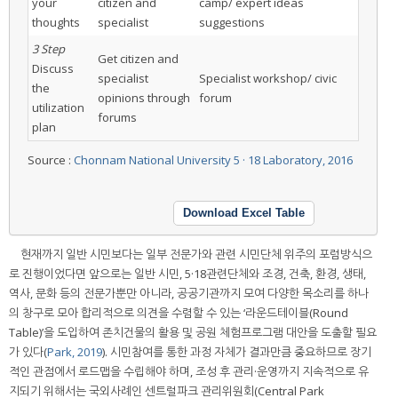
your
citizen and
camp/ expert ideas
thoughts
specialist
suggestions
3 Step
Get citizen and
Discuss
specialist
Specialist workshop/ civic
the
opinions through
forum
utilization
forums
plan
Source :
Chonnam National University 5 · 18 Laboratory, 2016
Download Excel Table
현재까지 일반 시민보다는 일부 전문가와 관련 시민단체 위주의 포럼방식으
로 진행이었다면 앞으로는 일반 시민, 5·18관련단체와 조경, 건축, 환경, 생태,
역사, 문화 등의 전문가뿐만 아니라, 공공기관까지 모여 다양한 목소리를 하나
의 창구로 모아 합리적으로 의견을 수렴할 수 있는 ‘라운드테이블(Round
Table)’을 도입하여 존치건물의 활용 및 공원 체험프로그램 대안을 도출할 필요
가 있다(
Park, 2019
). 시민참여를 통한 과정 자체가 결과만큼 중요하므로 장기
적인 관점에서 로드맵을 수립해야 하며, 조성 후 관리·운영까지 지속적으로 유
지되기 위해서는 국외사례인 센트럴파크 관리위원회(Central Park