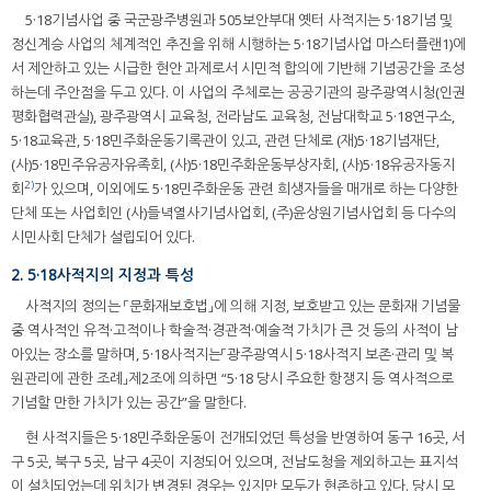
5·18기념사업 중 국군광주병원과 505보안부대 옛터 사적지는 5·18기념 및
정신계승 사업의 체계적인 추진을 위해 시행하는 5·18기념사업 마스터플랜1)에
서 제안하고 있는 시급한 현안 과제로서 시민적 합의에 기반해 기념공간을 조성
하는데 주안점을 두고 있다. 이 사업의 주체로는 공공기관의 광주광역시청(인권
평화협력관실), 광주광역시 교육청, 전라남도 교육청, 전남대학교 5·18연구소,
5·18교육관, 5·18민주화운동기록관이 있고, 관련 단체로 (재)5·18기념재단,
(사)5·18민주유공자유족회, (사)5·18민주화운동부상자회, (사)5·18유공자동지
2)
회
가 있으며, 이외에도 5·18민주화운동 관련 희생자들을 매개로 하는 다양한
단체 또는 사업회인 (사)들녁열사기념사업회, (주)윤상원기념사업회 등 다수의
시민사회 단체가 설립되어 있다.
2. 5·18사적지의 지정과 특성
사적지의 정의는 「문화재보호법」에 의해 지정, 보호받고 있는 문화재 기념물
중 역사적인 유적·고적이나 학술적·경관적·예술적 가치가 큰 것 등의 사적이 남
아있는 장소를 말하며, 5·18사적지는「광주광역시 5·18사적지 보존·관리 및 복
원관리에 관한 조례」제2조에 의하면 “5·18 당시 주요한 항쟁지 등 역사적으로
기념할 만한 가치가 있는 공간”을 말한다.
현 사적지들은 5·18민주화운동이 전개되었던 특성을 반영하여 동구 16곳, 서
구 5곳, 북구 5곳, 남구 4곳이 지정되어 있으며, 전남도청을 제외하고는 표지석
이 설치되었는데 위치가 변경된 경우는 있지만 모두가 현존하고 있다. 당시 모