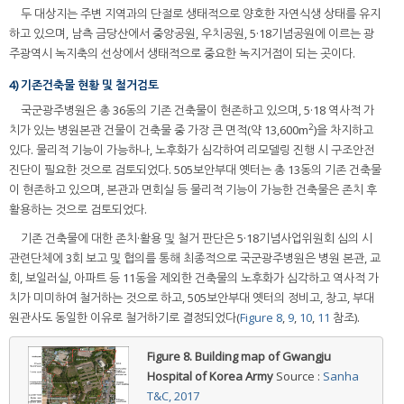
두 대상지는 주변 지역과의 단절로 생태적으로 양호한 자연식생 상태를 유지
하고 있으며, 남측 금당산에서 중앙공원, 우치공원, 5·18기념공원에 이르는 광
주광역시 녹지축의 선상에서 생태적으로 중요한 녹지거점이 되는 곳이다.
4) 기존건축물 현황 및 철거검토
국군광주병원은 총 36동의 기존 건축물이 현존하고 있으며, 5·18 역사적 가
2
치가 있는 병원본관 건물이 건축물 중 가장 큰 면적(약 13,600m
)을 차지하고
있다. 물리적 기능이 가능하나, 노후화가 심각하여 리모델링 진행 시 구조안전
진단이 필요한 것으로 검토되었다. 505보안부대 옛터는 총 13동의 기존 건축물
이 현존하고 있으며, 본관과 면회실 등 물리적 기능이 가능한 건축물은 존치 후
활용하는 것으로 검토되었다.
기존 건축물에 대한 존치·활용 및 철거 판단은 5·18기념사업위원회 심의 시
관련단체에 3회 보고 및 협의를 통해 최종적으로 국군광주병원은 병원 본관, 교
회, 보일러실, 아파트 등 11동을 제외한 건축물의 노후화가 심각하고 역사적 가
치가 미미하여 철거하는 것으로 하고, 505보안부대 옛터의 정비고, 창고, 부대
원관사도 동일한 이유로 철거하기로 결정되었다(
Figure 8
,
9
,
10
,
11
참조).
Figure 8.
Building map of Gwangju
Hospital of Korea Army
Source :
Sanha
T&C, 2017