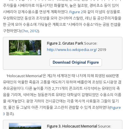
주자들을 시베리아로 이동시키던 화물열차, 높은 철조망, 경비초소 등이 있어
시베리아 강제수용소를 연상케 계획하였다.
Figure 2
와 같이 이념의 상징물로
우상화되었던 동상과 조각상을 모아 전시하여 스탈린, 레닌 등 공산주의자들을
한 곳에 모아 수용소에 가둬놓은 계획으로 “시베리아 수용소”라는 공원 컨셉을
구현하였다(
Cho, 2012
).
Figure 2.
Grutas Park
Source:
http://www.ko.wikipedia.org/
2019
Download Original Figure
‘Holocaust Memorial’은 제2차 세계대전 때 나치에 의해 희생된 600만명
유태인의 억울한 죽음과 고통을 애도하기 위하여 베를린에 조성된 도시광장 겸
추모공원이다. 다른 높이를 가진 2,711개의 콘크리트 사각석비는 유태인의 죽
음을 기리며, 석비에는 청동문자로 유태인 대학살이 감행되었던 수용소의 이름
을 새겨놓았다. 광장 지하의 전시공간에는 각종 역사적 사료들과 그들의 일기
장, 물건 등 그날의 아픈 기억들을 고스란히 관람할 수 있게 조성하였다(
Figure
3
참조).
Figure 3.
Holocaust Memorial
Source: