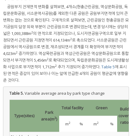
공원부지 전체면적 변화를 살펴보면, 4개소(현충근린공원, 역삼문화공원, 독
립문문화공원, 서소문역사공원)를 제외한 다른 공원은 공원부지면적에 있어 큰
변화는 없는 것으로 확인된다. 구체적으로 살펴보면, 근린공원인 현충공원은 묘
지공원의 담장 외곽 부분이 근린공원으로 변경되었는데, 변경 당시에는 상당히
2
넓은 1,093,388m
의 면적으로 지정되었으나, 도시자연공원구역으로 일부 지
2
정되면서 근린공원 지정면적이 614,134m
로 축소되었다. 서소문공원은 근린
공원에서 역사공원으로 변경, 재조성되면서 경계를 더 확장하여 부지면적이
2
4,023m
증가하였다. 역삼목련공원과 역삼근린공원은 역삼문화공원으로 통합
2
되면서 부지면적이 5,456m
로 확대되었으며, 독립문문화공원은 도시재생활성
2
화 사업으로 부지면적이 1,712m
추가 지정되어 증가하였다.
Table 5
에 표시
된 면적은 증감이 있어 보이나 이는 앞에 언급한 4개의 공원이 평균값에 영향을
준 것이다.
Table 5.
Variable average area by park type change
Total facility
Green
Building
Park
Type(sites)
coverage
2
area(m
)
ratio(%)
2
2
m
%
m
%