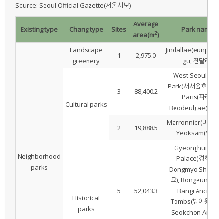
Source: Seoul Official Gazette(서울시보).
Average
Existing type
Chang type
Sites
Park name
2
area(m
)
Landscape
Jindallae(eunpye
1
2,975.0
greenery
gu, 진달래)
West Seoul Lak
Park(서서울호수공원
3
88,400.2
Paris(파리),
Cultural parks
Beodeulgae(버들
Marronnier(마로니
2
19,888.5
Yeoksam(역삼)
Gyeonghuigun
Neighborhood
Palace(경희궁),
parks
Dongmyo Shrine
묘), Bongeun(봉은
5
52,043.3
Bangi Ancient
Historical
Tombs(방이동고분
parks
Seokchon Ancie