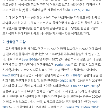
원도 공원의 공공성과 문화재 관리에 대해서도 보존과 활용측면의 다양한 시각
으로 인해 조성 및 유지관리에 많은 갈등이 존재한다(
Gil
et al.
, 2016
).
이에 본 연구에서는 공원유형변경에 따른 변화양상을 파악하고 현안과제를
파악하고자 하였다. 구체적으로는 법적 공원유형 개정 후 변경된 공원을 대상으
로 공원시설 변화내용을 분석을 통해 공원유형 변경이 당면한 현안을 고찰하고
도시공원 세분에 대한 과제와 시사점을 제시하는 것을 목적으로 한다.
2. 선행연구 고찰
도시공원의 정책, 법제도 연구는 1970년대 양적 확보에서 1990년대에 조성
및 관리에 관한 주제로 확장되었으며, 1990년대 이후부터 활발하게 연구되었
다. 대표적으로
Lee(1976)
는 일제부터 1970년대 중반까지의 공원 정책과 공원
관련 법규를 규제측면에서 연구하였으며,
Park(1996)
은 도시계획시설과 비도
시계획시설로 나누어 도시공원녹지 관련 법규 현황을 고찰하였다. 이외에도
Kim(1990)
의 일제강점기 시대의 공원계획 연구와
Kim(1994)
의 일본의 공원 정
책과 제도 연구가 진행되었다. 최근 연구로는
Oh(2018)
가 1934년부터 2017년
까지의 국내 도시공원 법제도의 변천을 정리하였으며,
Cho and Kim(2019)
은
경성부 공원녹지의 유형의 변화를 고찰하였다.「도시공원 및 녹지 등에 관련 법
률」과 관련한 도시공원의 정책, 제도에 대한 문제점을 고찰하는 연구는 2000년
대 이후 본격적으로 나타나는데, 법제도의 효과와 문제점에 대한 연구(
Park,
2006
)나 민간공원에 대한 문제점을 지적하는 연구(
Yang, 2007
;
Mun, 2014
;