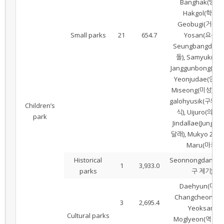
Banghak(방학),
Hakgol(학골),
Geobugi(거북이)
Small parks
21
654.7
Yosan(요산),
Seungbangdol(
돌), Samyuk(삼육
Janggunbong(장군
Yeonjudae(연주대
Miseong(미성), Gu
galohyusik(구의
Children’s
식), Uijuro(의주로
park
Jindallae(Jung-gu
달래), Mukyo 2(무교
Maru(마루)
Historical
Seonnongdan(선
1
3,933.0
parks
구 제기)
Daehyun(대현)
Changcheon(창천
3
2,695.4
Yeoksam
Cultural parks
Moglyeon(역삼목