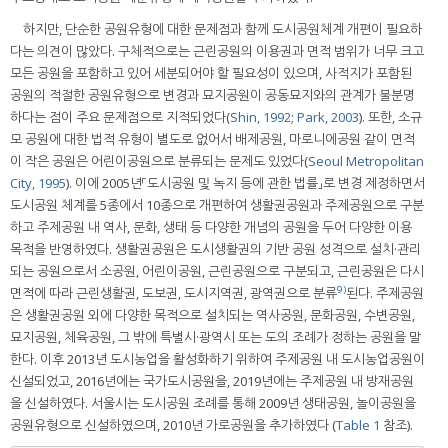
하지만, 단순한 공원유형에 대한 문제점과 함께 도시공원체계 개편이 필요하
다는 의견이 많았다. 구체적으로는 근린공원의 이용권과 면적 범위가 너무 크고
모든 공원을 포함하고 있어 세분되어야 할 필요성이 있으며, 사적지가 포함된
공원의 적절한 공원유형으로 변경과 묘지공원이 공동묘지와의 관계가 불분명
하다는 점이 주요 문제점으로 지적되었다(
Shin, 1992
;
Park, 2003
). 또한, 소규
모 공원에 대한 법적 유형이 별도로 없어서 배제공원, 마로니에공원 같이 면적
이 작은 공원은 어린이공원으로 분류되는 문제도 있었다(
Seoul Metropolitan
City, 1995
). 이에 2005년「도시공원 및 녹지 등에 관한 법률」로 변경 제정하면서
도시공원 체계를 5종에서 10종으로 개편하여 생활권공원과 주제공원으로 구분
하고 주제공원 내 역사, 문화, 생태 등 다양한 개념의 공원을 두어 다양한 이용
목적을 반영하였다. 생활권공원은 도시생활권의 기반 공원 성격으로 설치·관리
되는 공원으로서 소공원, 어린이공원, 근린공원으로 구분되고, 근린공원은 다시
9)
면적에 따라 근린생활권, 도보권, 도시지역권, 광역권으로 분류
된다. 주제공원
은 생활권공원 외에 다양한 목적으로 설치되는 역사공원, 문화공원, 수변공원,
묘지공원, 체육공원, 그 밖에 특별시·광역시 또는 도의 조례가 정하는 공원을 말
한다. 이후 2013년 도시농업을 활성화하기 위하여 주제공원 내 도시농업공원이
신설되었고, 2016년에는 국가도시공원을, 2019년에는 주제공원 내 방재공원
을 신설하였다. 서울시는 도시공원 조례를 통해 2009년 생태공원, 놀이공원을
공원유형으로 신설하였으며, 2010년 가로공원을 추가하였다 (
Table 1
참조).