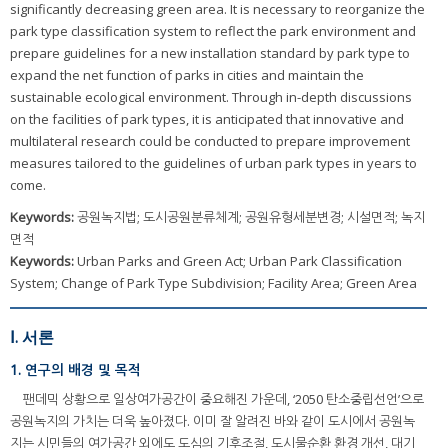
significantly decreasing green area. It is necessary to reorganize the
park type classification system to reflect the park environment and
prepare guidelines for a new installation standard by park type to
expand the net function of parks in cities and maintain the
sustainable ecological environment. Through in-depth discussions
on the facilities of park types, it is anticipated that innovative and
multilateral research could be conducted to prepare improvement
measures tailored to the guidelines of urban park types in years to
come.
Keywords:
공원녹지법; 도시공원분류체계; 공원유형세분변경; 시설면적; 녹지
면적
Keywords:
Urban Parks and Green Act; Urban Park Classification
System; Change of Park Type Subdivision; Facility Area; Green Area
Ⅰ. 서론
1. 연구의 배경 및 목적
팬데믹 상황으로 일상여가공간이 중요해진 가운데, ‘2050 탄소중립선언’으로
공원녹지의 가치는 더욱 높아졌다. 이미 잘 알려진 바와 같이 도시에서 공원녹
지는 시민들의 여가공간 외에도 도심의 기후조절, 도시물순환 환경 개선, 대기