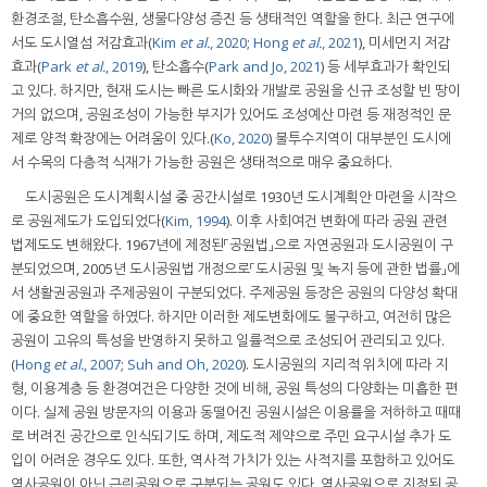
환경조절, 탄소흡수원, 생물다양성 증진 등 생태적인 역할을 한다. 최근 연구에
서도 도시열섬 저감효과(
Kim
et al.
, 2020
;
Hong
et al.
, 2021
), 미세먼지 저감
효과(
Park
et al.
, 2019
), 탄소흡수(
Park and Jo, 2021
) 등 세부효과가 확인되
고 있다. 하지만, 현재 도시는 빠른 도시화와 개발로 공원을 신규 조성할 빈 땅이
거의 없으며, 공원조성이 가능한 부지가 있어도 조성예산 마련 등 재정적인 문
제로 양적 확장에는 어려움이 있다.(
Ko, 2020
) 불투수지역이 대부분인 도시에
서 수목의 다층적 식재가 가능한 공원은 생태적으로 매우 중요하다.
도시공원은 도시계획시설 중 공간시설로 1930년 도시계획안 마련을 시작으
로 공원제도가 도입되었다(
Kim, 1994
). 이후 사회여건 변화에 따라 공원 관련
법제도도 변해왔다. 1967년에 제정된「공원법」으로 자연공원과 도시공원이 구
분되었으며, 2005년 도시공원법 개정으로「도시공원 및 녹지 등에 관한 법률」에
서 생활권공원과 주제공원이 구분되었다. 주제공원 등장은 공원의 다양성 확대
에 중요한 역할을 하였다. 하지만 이러한 제도변화에도 불구하고, 여전히 많은
공원이 고유의 특성을 반영하지 못하고 일률적으로 조성되어 관리되고 있다.
(
Hong
et al.
, 2007
;
Suh and Oh, 2020
). 도시공원의 지리적 위치에 따라 지
형, 이용계층 등 환경여건은 다양한 것에 비해, 공원 특성의 다양화는 미흡한 편
이다. 실제 공원 방문자의 이용과 동떨어진 공원시설은 이용률을 저하하고 때때
로 버려진 공간으로 인식되기도 하며, 제도적 제약으로 주민 요구시설 추가 도
입이 어려운 경우도 있다. 또한, 역사적 가치가 있는 사적지를 포함하고 있어도
역사공원이 아닌 근린공원으로 구분되는 공원도 있다. 역사공원으로 지정된 공