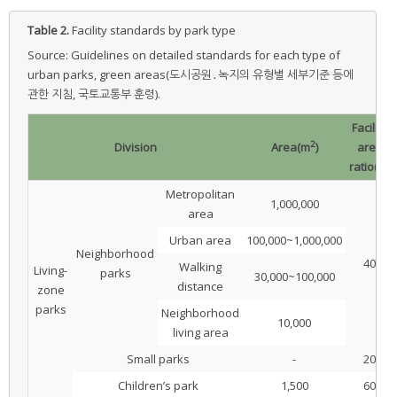
Table 2.
Facility standards by park type
Source: Guidelines on detailed standards for each type of
urban parks, green areas(도시공원․녹지의 유형별 세부기준 등에
관한 지침, 국토교통부 훈령).
Facility
2
Division
Area(m
)
area
ratio(%)
Metropolitan
1,000,000
area
Urban area
100,000~1,000,000
Neighborhood
40
Walking
Living-
parks
30,000~100,000
distance
zone
parks
Neighborhood
10,000
living area
Small parks
-
20
Children’s park
1,500
60