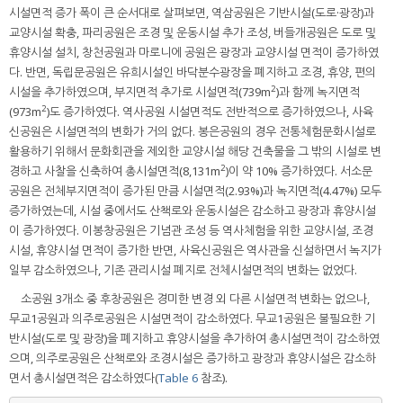
시설면적 증가 폭이 큰 순서대로 살펴보면, 역삼공원은 기반시설(도로·광장)과
교양시설 확충, 파리공원은 조경 및 운동시설 추가 조성, 버들개공원은 도로 및
휴양시설 설치, 창천공원과 마로니에 공원은 광장과 교양시설 면적이 증가하였
다. 반면, 독립문공원은 유희시설인 바닥분수광장을 폐지하고 조경, 휴양, 편의
2
시설을 추가하였으며, 부지면적 추가로 시설면적(739m
)과 함께 녹지면적
2
(973m
)도 증가하였다. 역사공원 시설면적도 전반적으로 증가하였으나, 사육
신공원은 시설면적의 변화가 거의 없다. 봉은공원의 경우 전통체험문화시설로
활용하기 위해서 문화회관을 제외한 교양시설 해당 건축물을 그 밖의 시설로 변
2
경하고 사찰을 신축하여 총시설면적(8,131m
)이 약 10% 증가하였다. 서소문
공원은 전체부지면적이 증가된 만큼 시설면적(2.93%)과 녹지면적(4.47%) 모두
증가하였는데, 시설 중에서도 산책로와 운동시설은 감소하고 광장과 휴양시설
이 증가하였다. 이봉창공원은 기념관 조성 등 역사체험을 위한 교양시설, 조경
시설, 휴양시설 면적이 증가한 반면, 사육신공원은 역사관을 신설하면서 녹지가
일부 감소하였으나, 기존 관리시설 폐지로 전체시설면적의 변화는 없었다.
소공원 3개소 중 후창공원은 경미한 변경 외 다른 시설면적 변화는 없으나,
무교1공원과 의주로공원은 시설면적이 감소하였다. 무교1공원은 불필요한 기
반시설(도로 및 광장)을 폐지하고 휴양시설을 추가하여 총시설면적이 감소하였
으며, 의주로공원은 산책로와 조경시설은 증가하고 광장과 휴양시설은 감소하
면서 총시설면적은 감소하였다(
Table 6
참조).