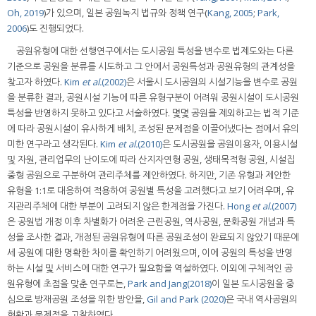
Oh, 2019
)가 있으며, 일본 공원녹지 법규와 정책 연구(
Kang, 2005
;
Park,
2006
)도 진행되었다.
공원유형에 대한 선행연구에서는 도시공원 특성을 변수로 법제도와는 다른
기준으로 공원을 분류를 시도하고 그 안에서 공원특성과 공원유형의 관계성을
찾고자 하였다.
Kim
et al.
(2002)
은 서울시 도시공원의 시설기능을 변수로 공원
을 분류한 결과, 공원시설 기능에 따른 유형구분이 어려워 공원시설이 도시공원
특성을 반영하지 못하고 있다고 서술하였다. 몇몇 공원을 제외하고는 법적 기준
에 따라 공원시설이 유사하게 배치, 조성된 문제점을 이끌어냈다는 점에서 유의
미한 연구라고 생각된다.
Kim
et al.
(2010)
은 도시공원을 공원이용자, 이용시설
및 자원, 관리업무의 난이도에 따라 산지자연형 공원, 생태목적형 공원, 시설집
중형 공원으로 구분하여 관리주체를 제안하였다. 하지만, 기존 유형과 제안한
유형을 1:1로 대응하여 적용하여 공원별 특성을 고려했다고 보기 어려우며, 유
지관리주체에 대한 부분이 고려되지 않은 한계점을 가진다.
Hong
et al.
(2007)
은 공원법 개정 이후 차별화가 어려운 근린공원, 역사공원, 문화공원 개념과 특
성을 조사한 결과, 개정된 공원유형에 따른 공원조성이 완료되지 않았기 때문에
세 공원에 대한 명확한 차이를 확인하기 어려웠으며, 이에 공원의 특성을 반영
하는 시설 및 서비스에 대한 연구가 필요함을 역설하였다. 이외에 구체적인 공
원유형에 초점을 맞춘 연구로는,
Park and Jang(2018)
이 일본 도시공원을 중
심으로 방재공원 조성을 위한 방안을,
Gil and Park (2020)
은 국내 역사공원의
현황과 문제점을 고찰하였다.