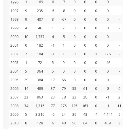
1
169
6
-7
0
0
0
0
-
1996
1997
9
235
-5
-8
0
0
0
0
-
1998
9
407
3
-67
0
0
0
0
-
1999
4
46
1
7
0
0
0
0
-
2000
10
1,737
4
-5
0
0
0
0
-
2001
0
182
-1
1
0
0
0
0
-
2002
2
184
-1
1
0
0
1
126
-
2003
1
72
5
9
0
0
0
-46
-
2004
5
364
5
0
0
0
0
0
-
2005
29
384
17
66
0
0
0
0
-
2006
14
489
37
79
55
61
0
-8
0
2007
23
963
23
38
23
28
0
-1
2
2008
34
1,316
77
276
125
163
0
-1
11
2
2009
5
3,210
-6
24
39
43
-1
-1,141
9
2010
8
128
6
48
50
64
0
459
3