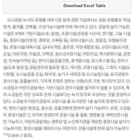
Download Excel Table
도시공원·녹지의 유형별 세부기준 등에 관한 지침에서는 공원 유형별로 개념,
면적, 용적률, 건폐율, 조성가능시설에 대해 제시하고 있다. 공원에 설치 가능한
시설은 9개로 기반시설(도로, 광장), 조경시설(관상용 식수대, 잔디밭, 그늘 시설
등), 휴양시설(야영장, 경로당, 수목원 등), 유희시설(시소, 정글짐, 모험놀이장
등), 운동시설(체육시설, 실내사격장, 골프장, 자연체험장 등), 교양시설(도서관,
온실, 야외극장, 미술관, 과학관, 청소년수련시설, 어린이집, 역사문화시설, 공연
장, 민속놀이마당 등), 편익시설(공중전화, 휴게음식점, 유스호스텔 등), 관리시
설(도로·광장 및 공원관리에 필요한 창고, 게시판, 조명시설 등), 그 밖의 시설(도
시텃밭, 도시농업용 온실, 퇴비장, 농기구 세척장 등 도시농업시설, 묘지공원의
장사시설, 동물놀이터, 지차제 조례로 정하는 사항)으로 구분 제시되어 있다. 단,
소공원과 어린이공원에는 기반시설과 관리시설을 설치하지 않을 수 있으며, 특
히 소공원은 작은 규모로 인해 시설보다는 녹지 위주로 조성하는 것을 권장하고
있다. 소공원과 어린이공원의 교양시설 중 도서관은 1층 높이로 한정하고 있으
며, 편익시설은 화장실, 음수장, 공중전화에 한하여 설치 가능하다. 또한, 소공원
의 휴양시설은 긴 의자로 한정되며 운동시설 중 철봉, 평행봉 등 체력단련시설
만 가능하고, 어린이공원에는 경로당 및 노인복지관을 제외한 휴양시설 설치가
가능하지만, 휴양시설을 제외하고는 어린이의 전용시설에 한해 설치 가능하다
10)
(
Table 2
참조).