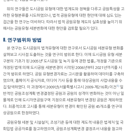
위의 연구들은 도시공원 유형에 대한 법제도와 정책을 다루고 공원특성을 고
려한 유형분류를 시도하였으나, 법적 공원유형에 대한 현안에 대해 심도 있는
접근을 한 연구는 미비하다. 따라서 법적 공원유형 제도의 실효성을 높이기 위
해서는 공원유형 세분변화에 대한 현안을 검토할 필요가 있다.
Ⅱ. 연구범위와 방법
본 연구는 도시공원의 법적유형에 대한 연구로서 도시공원 세분유형 변화를
살펴보고 시사점 도출하는 것을 연구의 범위로 한다. 이에 도시공원 유형 세분
구분의 기초가 된 2005년「도시공원 및 녹지 등에 관한 법률」 개정을 기준으로
개정된 법에 의해 도시공원 세분변경이 시작된 2006년부터 2021년까지를 시
간적 범위로 하였다. 공원 유형변경자료는 고시문을 활용하여 데이터를 구축하
였으며, 홈페이지 공식자료, 미디어 기사 등을 통해 대상공원의 사업내용을 수
1)
집 탐색하였다. 이 과정에서 2009년(서울특별시고시 2009-제216호) 이전
일
반적인 공원조성계획 변경결정된 공원과 공원의 성격이 변화하는 것이 아닌 일
몰제로 인해 도시자연공원구역 지정으로 세분유형이 변경된 공원은 제외하였
다. 최종적으로 고시를 통해 세분유형이 변경이 확인된 공원 45개소를 연구대
상공원으로 한정하였다.
공원유형 세분 및 시설설치, 조성기준 등에 대한 제도적 내용은 법제처 및 국
회입법 공공자료를 참고하였으며, 공원조성계획변경 결정조서 내용을 참고하