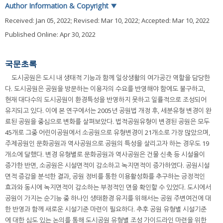
Author Information & Copyright
▼
Received:
Jan 05, 2022
; Revised:
Mar 10, 2022
; Accepted:
Mar 10, 2022
Published Online: Apr 30, 2022
국문초록
도시공원은 도시 내 생태적 기능과 함께 일상생활의 여가공간 역할을 담당한
다. 도시공원은 공원을 방문하는 이용자의 수요를 반영해야 함에도 불구하고,
현재 대다수의 도시공원이 환경특성을 반영하지 못하고 일률적으로 조성되어
유지되고 있다. 이에 본 연구에서는 2005년 공원법 개정 후, 세분유형 변경이 완
료된 공원을 중심으로 변화를 살펴보았다. 법적공원유형이 변경된 공원은 모두
45개로 그중 어린이공원에서 소공원으로 유형변경이 21개소로 가장 많았으며,
주제공원인 문화공원과 역사공원으로 공원의 특성을 살리고자 하는 경우도 19
개소에 달했다. 변경 유형별로 문화공원과 역사공원은 건물 신축 등 시설율이
증가한 반면, 소공원은 시설면적이 감소하고 녹지면적이 증가하였다. 공원시설
면적 증감을 분석한 결과, 공원 정비를 통한 이용활성화를 추구하는 긍정적인
효과와 동시에 녹지면적이 감소하는 부정적인 면을 확인할 수 있었다. 도시에서
공원이 가지는 순기능 중 하나인 생태환경 유지를 위해서는 공원 주변여건에 대
한 반영과 함께 새로운 시설기준 마련이 필요하다. 추후 공원 유형별 시설기준
에 대한 심도 있는 논의를 통해 도시공원 유형별 조성 가이드라인 마련을 위한