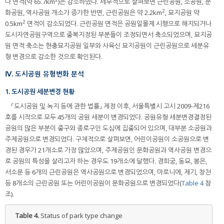
나 면적(약 65.7km
)은 감소하였다. 세부적으로 살펴보면 근린공원, 소공원, 문
2
화공원, 역사공원 개소가 증가한 반면, 근린공원은 약 2.2km
, 묘지공원 약
2
0.5km
면적이 감소되었다. 근린공원 면적은 공원일몰제 시행으로 해지되거나
도시자연공원구역으로 중복지정된 부분들이 조정되면서 축소되었으며, 묘지공
원 면적 축소는 현충묘지공원 일부와 사육신 묘지공원이 근린공원으로 세분유
형 변경으로 감소한 것으로 확인된다.
Ⅳ. 도시공원 유형변화 분석
1. 도시공원 세분변경 현황
「도시공원 및 녹지 등에 관한 법률」 제정 이후, 서울특별시 고시 2009-제216
호를 시작으로 모두 45개의 공원 세분이 변경되었다. 공원유형 세분변경결정된
공원의 많은 부분이 중구와 종로구인 도심에 집중되어 있으며, 대부분 소공원과
주제공원으로 변경되었다. 구체적으로 살펴보면, 어린이공원이 소공원으로 변
경된 경우가 21개소로 가장 많았으며, 주제공원인 문화공원과 역사공원 변경으
로 공원의 특성을 살리고자 하는 경우도 19개소에 달했다. 경희궁, 동묘, 봉은,
서소문 등 6개의 근린공원은 역사공원으로 변경되었으며, 마로니에, 제기, 창천
등 8개소의 근린공원 또는 어린이공원이 문화공원으로 변경되었다(
Table 4
참
조).
Table 4.
Status of park type change