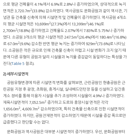
으로 평균 건폐율이 4.1%에서 6.9%로 2.8%나 증가하였으며, 상대적으로 녹지
2
면적은 3,720.7m
(33.8%) 감소하였다. 역사공원도 문화공원과 같이 역사관, 기
념관 등 건축물 신축에 의해 시설면적 및 건폐율이 증가하였다. 역사공원 4개소
2
2
의 평균 시설면적은 10,699m
(27.3%)에서 13,399m
(46.1%)로
2
2,700m
(18.8%) 증가하였고 건폐율도 2.07%에서 7.83%로 5.75%나 증가하
2
2
였다. 소공원 3개소의 평균 시설면적은 247.5m
(26.4%)에서 180.4m
(16.8%)
2
2
로 67.0m
(9.6%) 감소한 반면 평균 녹지는 증가하여 929m
(73.6%)로 나타났
다. 소공원은 작은 규모로 인해 건축물 신축이 어렵고 시설 변화가 크지 않기 때
문에 다른 유형의 공원과 달리 시설율과 녹지율 증감값이 동일하다는 특성을 가
진다(
Table 5
참조).
2) 세부시설면적
공원유형변경에 따른 시설면적 변화를 살펴보면, 근린공원인 현충공원은 근
린공원 지정 후 광장, 초화원, 휴게시설, 실내배드민턴장 등을 신설하고 임간휴
게소 정비를 통해 이용자 시설을 추가 조성하여 시설율이 4.9%나 증가하였다.
2
체육시설면적이 7,052.5m
증가하고 도로와 휴양시설 면적은 각각
2
2
1,656.0m
, 4,609.7m
감소하였으며, 특히 건축물 신축으로 인한 시설면적이
증가하였다. 하지만, 공원전체면적이 감소하였기 때문에 시설율 증감 폭으로만
급증했다고 판단할 수는 없다.
문화공원과 역사공원은 대부분 시설면적이 증가하였다. 우선, 문화공원부터