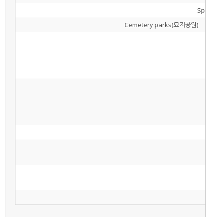
Sport 
Cemetery parks(묘지공원)