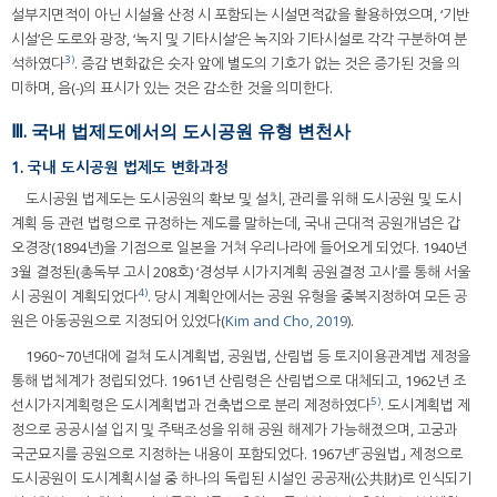
설부지면적이 아닌 시설율 산정 시 포함되는 시설면적값을 활용하였으며, ‘기반
시설’은 도로와 광장, ‘녹지 및 기타시설’은 녹지와 기타시설로 각각 구분하여 분
3)
석하였다
. 증감 변화값은 숫자 앞에 별도의 기호가 없는 것은 증가된 것을 의
미하며, 음(-)의 표시가 있는 것은 감소한 것을 의미한다.
Ⅲ. 국내 법제도에서의 도시공원 유형 변천사
1. 국내 도시공원 법제도 변화과정
도시공원 법제도는 도시공원의 확보 및 설치, 관리를 위해 도시공원 및 도시
계획 등 관련 법령으로 규정하는 제도를 말하는데, 국내 근대적 공원개념은 갑
오경장(1894년)을 기점으로 일본을 거쳐 우리나라에 들어오게 되었다. 1940년
3월 결정된(총독부 고시 208호) ‘경성부 시가지계획 공원결정 고시’를 통해 서울
4)
시 공원이 계획되었다
. 당시 계획안에서는 공원 유형을 중복지정하여 모든 공
원은 아동공원으로 지정되어 있었다(
Kim and Cho, 2019
).
1960~70년대에 걸쳐 도시계획법, 공원법, 산림법 등 토지이용관계법 제정을
통해 법체계가 정립되었다. 1961년 산림령은 산림법으로 대체되고, 1962년 조
5)
선시가지계획령은 도시계획법과 건축법으로 분리 제정하였다
. 도시계획법 제
정으로 공공시설 입지 및 주택조성을 위해 공원 해제가 가능해졌으며, 고궁과
국군묘지를 공원으로 지정하는 내용이 포함되었다. 1967년「공원법」 제정으로
도시공원이 도시계획시설 중 하나의 독립된 시설인 공공재(公共財)로 인식되기