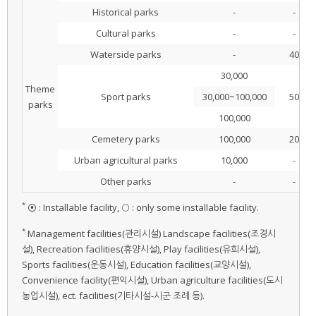
Historical parks
-
-
Cultural parks
-
-
Waterside parks
-
40
30,000
Theme
Sport parks
30,000~100,000
50
parks
100,000
Cemetery parks
100,000
20
Urban agricultural parks
10,000
-
Other parks
-
-
*
⦿ : Installable facility, ○ : only some installable facility.
*
Management facilities(관리시설) Landscape facilities(조경시
설), Recreation facilities(휴양시설), Play facilities(유희시설),
Sports facilities(운동시설), Education facilities(교양시설),
Convenience facility(편익시설), Urban agriculture facilities(도시
농업시설), ect. facilities(기타시설-시군 조례 등).