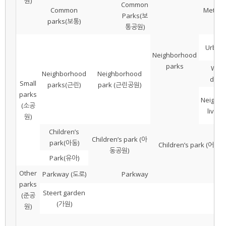
원)
Common
Common
Metrop
Parks(보
parks(보통)
ar
통공원)
Urban
Neighborhood
parks
Walk
Neighborhood
Neighborhood
dist
Small
parks(근린)
park (근린공원)
parks
Neighb
(소공
living
원)
Children’s
Children’s park (아
park(아동)
Children’s park (어린
동공원)
Park(유아)
Other
Parkway (도로)
Parkway
parks
Steert garden
(준공
(가원)
원)