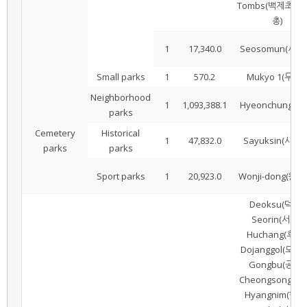
Tombs(백제초기
총)
1
17,340.0
Seosomun(서소
Small parks
1
570.2
Mukyo 1(무교1
Neighborhood
1
1,093,388.1
Hyeonchung(현
parks
Cemetery
Historical
1
47,832.0
Sayuksin(사육신
parks
parks
Sport parks
1
20,923.0
Wonji-dong(원지
Deoksu(덕수),
Seorin(서린),
Huchang(후창),
Dojanggol(도장골
Gongbu(공부),
Cheongsong(청송
Hyangnim(향림)