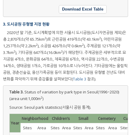
Download Excel Table
3. 도시공원 유형별 지정 현황
2020년 말 기준, 도시계획법에 의한 서울시 도시공원(도시자연공원 제외)은
2
2
총 2,870개소(약 65.75km
)로 근린공원 419개소(약 43.1km
), 어린이공원
2
2
1,257개소(약 2.2km
), 소공원 426개소(약 0.6km
), 주제공원 121개소(약
2
2
3.7km
), 기타공원 647개소(16.0km
)가 해당한다. 주제공원은 세부적으로 묘
지공원 4개소, 문화공원 64개소, 체육공원 6개소, 역사공원 22개소, 수변공원
14개소, 생태공원 1개소, 가로공원 10개소로 나누어진다. 기타공원에는 올림픽
공원, 경춘선숲길, 용산가족공원 등이 포함된다. 도시공원 유형별 전년도 대비
변화를 파악하기 위해 증감률을 살펴보았다(
Table 3
참조).
Table 3.
Status of variation by park type in Seoul(1996~2020)
2
(area unit:1,000m
)
Source: Seoul park statistics(서울시 공원 통계).
Neighborhood
Children’s
Small
Cemetery
Cultur
Year
Sites
Area
Sites
Area
Sites
Area
Sites
Area
Sites
A