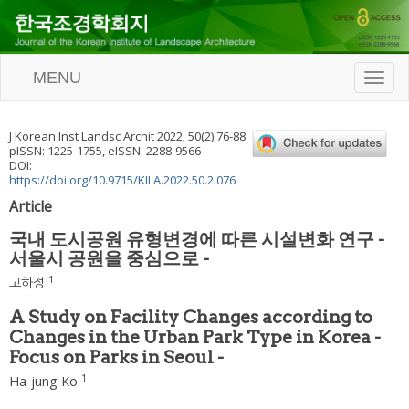
MENU
T
o
g
g
J Korean Inst Landsc Archit
2022
;
50
(
2
):
76
-
88
l
pISSN: 1225-1755, eISSN: 2288-9566
e
DOI:
n
https://doi.org/10.9715/KILA.2022.50.2.076
a
Article
v
i
국내 도시공원 유형변경에 따른 시설변화 연구 -
g
서울시 공원을 중심으로 -
a
t
1
고하정
i
o
A Study on Facility Changes according to
n
Changes in the Urban Park Type in Korea -
Focus on Parks in Seoul -
1
Ha-jung Ko