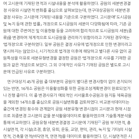
여 고시문에 기재된 면적과 시설내용을 분석에 활용하였다. 공원의 세분변경결
정 사유와 시설면적 변화를 중심으로 살펴보았는데, 연구대상공원의 세분변경
결정 사유는 고시문에 기재된 내용을 기준으로 구분하였다. 고시문에「도시공원
및 녹지 등에 관한 법률」 개정으로 도시공원의 세분이 다양화됨에 따라, 기존 공
원에 대한 주변여건 및 이용현황 등을 고려하여 합리적으로 도시공원의 세분(종
류)을 변경하여 체계적으로 도시공원을 관리하기 위함이라고 기재된 경우에는
‘법개정’으로 구분하였다. 일부 공원은 결정 사유에 법개정으로 인한 변경이라고
명시하지는 않았으나, 시기적으로 법개정 이후에 해당하고 별다른 사유 없이 공
원특성을 이유로 세분유형변경을 결정한 공원은 ‘법개정’으로 사유를 기재한 공
원과 같은 개념으로 보았다. 그 외 구체적인 사유가 기재된 공원은 별도로 고시
문에 언급된 사유로 구분하였다.
연구대상지 45개 공원 중 대부분의 공원이 별다른 변경사항이 없이 존치되어
있는 반면, 16개소 공원은 이용활성화를 위한 공원조성계획변경이 완료되었거
나 진행 중이다. 이 중 변경사유가 예외적인 서서울호수공원과 원지동 체육공원
을 제외한 14개소를 중심으로 공원시설변화를 검토하였다. 비교분석데이터는
중간에 변경된 횟수와 관계없이 공원 세분유형 변경시점의 고시문과 현재 시점
으로 최종변경 고시문의 값을 분석활용데이터로 활용하였으며 기술통계분석을
2)
통해 비교하였다. 공원유형 세분변경결정 고시문에 기재된
공원 부지면적, 총
시설면적, 각 시설(조경, 휴양, 유희, 운동, 교양, 편익, 관리, 녹지 및 기타)의 시설
면적, 건축물 면적(바닥면적, 연면적)을 데이터로 활용하였다. 단, 시설면적은 시