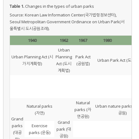
Table 1.
Changes in the types of urban parks
Source: Korean Law Information Center(국가법령정보센터),
Seoul Metropolitan Government Ordinance on Urban Park(서
울특별시 도시공원조례).
1940
1962
1967
1980
19
Urban
Urban Planning Act (시
Planning
Park Act
Urban Park Act (도시
가지계획령)
Act (도시
(공원법)
계획법)
Natural
Natural parks
Urban nature parks 
parks (자
(자연)
공원)
연공원)
Grand
Grand
parks
Exercise
park (대
(대공
parks (운동)
공원)