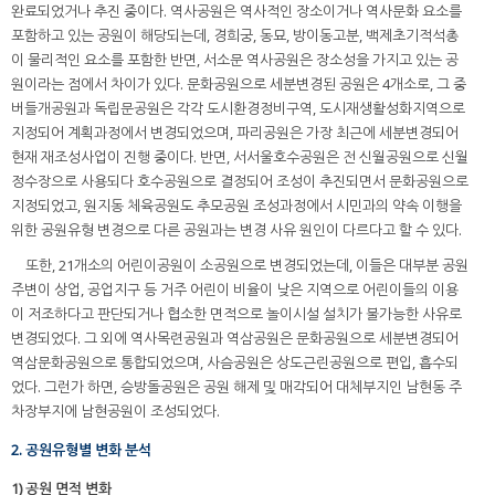
완료되었거나 추진 중이다. 역사공원은 역사적인 장소이거나 역사문화 요소를
포함하고 있는 공원이 해당되는데, 경희궁, 동묘, 방이동고분, 백제초기적석총
이 물리적인 요소를 포함한 반면, 서소문 역사공원은 장소성을 가지고 있는 공
원이라는 점에서 차이가 있다. 문화공원으로 세분변경된 공원은 4개소로, 그 중
버들개공원과 독립문공원은 각각 도시환경정비구역, 도시재생활성화지역으로
지정되어 계획과정에서 변경되었으며, 파리공원은 가장 최근에 세분변경되어
현재 재조성사업이 진행 중이다. 반면, 서서울호수공원은 전 신월공원으로 신월
정수장으로 사용되다 호수공원으로 결정되어 조성이 추진되면서 문화공원으로
지정되었고, 원지동 체육공원도 추모공원 조성과정에서 시민과의 약속 이행을
위한 공원유형 변경으로 다른 공원과는 변경 사유 원인이 다르다고 할 수 있다.
또한, 21개소의 어린이공원이 소공원으로 변경되었는데, 이들은 대부분 공원
주변이 상업, 공업지구 등 거주 어린이 비율이 낮은 지역으로 어린이들의 이용
이 저조하다고 판단되거나 협소한 면적으로 놀이시설 설치가 불가능한 사유로
변경되었다. 그 외에 역사목련공원과 역삼공원은 문화공원으로 세분변경되어
역삼문화공원으로 통합되었으며, 사슴공원은 상도근린공원으로 편입, 흡수되
었다. 그런가 하면, 승방돌공원은 공원 해제 및 매각되어 대체부지인 남현동 주
차장부지에 남현공원이 조성되었다.
2. 공원유형별 변화 분석
1) 공원 면적 변화