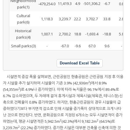
Neighborhood
11,419.3
4.9
-501,306.2
-6.7
-479,254.0
0.8
park(1)
Cultural
1,118.3
3,239.7
22.2
3,702.7
33.8
2.8
park(6)
Historical
1,007.1
2,700.2
18.8
-1,693.4
-18.8
5.8
parks(4)
Small parks(3)
-
-67.0
-9.6
67.0
9.6
-
Download Excel Table
시설면적 증감 폭을 살펴보면, 근린공원인 현충공원은 근린공원 지정 후 이용
2
자 시설을 추가 설치하여 시설율이 기존 3.9% (42,936m
)에서 8.9%
2
(54,355m
)로 4.9%나 증가하였다. 이에 따라 녹지율은 96.1%에서 89.4%로
6.7% 감소하였으며, 두 차례에 걸쳐 휴게시설과 체육시설(체육관, 테니스장) 신
축으로 건폐율이 0.8% 증가하였다. 하지만, 현충근린공원의 경우 시설율이 급
증하였다기보다 부지면적 감소로 인해 시설율 증가폭이 상대적으로 크게 나타
난 것으로 판단된다. 반면, 문화공원으로 지정된 6개소는 모두 시설면적이 증가
2
2
하였는데, 평균 시설면적은 5,942.5m
(42.3%)에서 9,182.2m
(64.5%)로
2
3,239.7m
(22.2%) 증가하였다. 증가한 시설은 대부분 건축물 신축에 의한 것