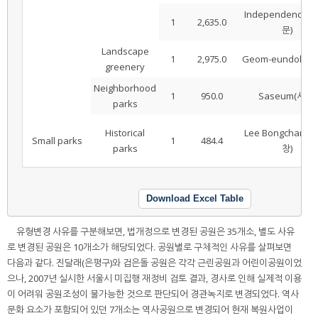
Independence 
1
2,635.0
문)
Landscape
1
2,975.0
Geom-eundol(검
greenery
Neighborhood
1
950.0
Saseum(사슴)
parks
Historical
Lee Bongchang
Small parks
1
484.4
parks
창)
Download Excel Table
유형변경 사유를 구분해보면, 법개정으로 변경된 공원은 35개소, 별도 사유
로 변경된 공원은 10개소가 해당되었다. 공원별로 구체적인 사유를 살펴보면
다음과 같다. 진달래(은평구)와 검은돌 공원은 각각 근린공원과 어린이공원이었
으나, 2007년 실시한 서울시 미집행 재정비 검토 결과, 경사로 인해 실제적 이용
이 어려워 공원조성이 불가능한 것으로 판단되어 경관녹지로 변경되었다. 역사
문화 요소가 포함되어 있던 7개소는 역사공원으로 변경되어 현재 복원사업이