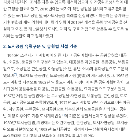
지방자치단체의 조례를 따를 수 있도록 개선하였으며, 민간공원조성사업에 대
한 규정을 완화하였고, 2016년에는 국가가 직접 공원을 설치하고 유지관리할
수 있는 국가도시공원 및 국가도시공원 특례를 신설하였다. 최근에는 증가하는
기후 변화와 재난 위험에 대비하기 위하여 2019년 개정을 통해 방재공원을 신
설하고 ‘지진 등 재난발생시 도시민 대피 및 구호 거점으로 활용될 수 있도록 설
치하는 공원’이라고 정의하였다.
2. 도시공원 유형구분 및 유형별 시설 기준
1940년 조선시가지계획령에 의한 시가지공원계획에서는 공원유형을 대공
원, 소공원, 준공원으로 구분하고 있는데, 대공원은 자연공원, 운동공원, 보통공
원으로, 소공원은 근린공원, 아동공원(소년, 유년·소녀)과 유아공원으로 구분하
7)
였으며
, 이외에도 준공원인 도로공원과 가원(街園)이 제시되어 있다. 1962년
도시계획법 제정으로 1963년 ‘서울도시계획 재정비에 따른 공원계획변경’이 고
시되면서 공원유형을 대공원, 근린공원, 아동공원, 묘지공원으로 구분하였다.
1967년 제정된 공원법에서는 도시공원을 자연공원, 보통공원, 근린공원, 도로
공원, 묘지공원으로 분류하였으며, 1971년 도시계획법 전면 개정으로 어린이공
원, 자연공원, 근린공원, 묘지공원으로 세분되면서 도로공원은 사라졌다. 공원
8)
법 제정 이후에도 기존 도시계획법상
의 기준은 공원세분에도 영향을 주었다.
1980년「도시공원법」제정에서는 어린이공원, 근린공원, 도시자연공원, 묘지공
원으로 세분하였으며, 1993년「도시공원법」 개정에서는 생활체육시설에 대한
수요증대로 도시공원 세분유형에 체육공원을 추가하였다.