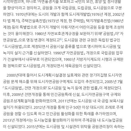
시작하였으며, 하나로 ‘자연풍경지를 보호하고 국민의 보건, 휴양 및 정서생활
을 향상’이라고 정의하고, 공원을 크게 국립공원, 도립공원, 도시공원으로 구분
하였다. 1970년대에는 도시의 개발과 함께 도시재개발법(1976년 제정, 2002년
타 법 폐지), 주택건설촉진법(1973년 제정, 현 주택법), 택지개발촉진법(1980년
제정) 등의 특별법으로 주거지 개발이 이뤄지면서 어린이공원 등을 함께 조성하
는 것이 용이해졌다. 1980년 자연보호관계규정을 보완하기 위해「공원법」이「자
6)
연공원법」으로 명칭 변경이 제정되고
, 도시공원 관련 규정은 독립된 법규인
「도시공원법」으로 제정되면서 공원시설 종류를 법으로 명시하여 도시공원 및
녹지의 설치 근거를 신설하였다. 1990년「자연공원법」 개정으로 국립공원 업무
가 건설부에서 내무부로 이관되었으며, 1993년 지방자치제도의 시행과 규제완
화 정책으로「도시공원법」이 개정되면서 체육공원이 신설되었다.
2000년대에 들어서 도시계획시설결정 실효제와 관련 장기미집행 도시자연
공원 문제 해소를 위해 도시자연공원구역제도 도입이 추진되었고, 2005년 7월
「도시공원법」 전면 개정으로「도시공원 및 녹지 등에 관한 법률」이 제정되었다.
이후, 2009년 전면개정을 통해 민간공원특례 신설, 도시자연공원구역 규제와
공원조성계획절차를 완화하였으며, 2011년에는 도시공원 내 국·공립 보육시설
설치가 허용되었다. 2012년 개정을 통해 인구 50만 이상 대도시의 조례로 주제
공원을 정할 수 있도록 하고 민간공원 활성화를 위한 특례를 추가하였으며,
2013년 개정에서는 도시농업을 활성화하기 위하여 주제공원 내 도시농업공원
이 신설되었다. 2015년에는 도시공원 및 시설관리 위탁을 공원관리청이 속하는