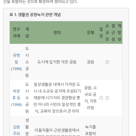
간을 포함하는 것으로 확장하여 정의되고 있다.
표 1.
생활권 공원녹지 관련 개념
소
접
개
연구
개
일
정의
유형
규
근
방
과제
념
상
모
성
성
도
유병
시
림
소
도시에 입지한 작은 공원
공원
○
(1996)
공
원
도
일상생활권 내에서 가까운 도
공원, 소
박문
시
시 내 소규모 공지에 조성되기
규모 공
호 등
소
때문에 시가지의 경관향상 뿐
○
○
지, 자투
(1996)
공
만 아니라 시민의 일상적인 휴
리땅
원
식, 교류의 장으로서 큰 의미
생
김원
활
녹지를
이용자들이 근린생활권에서
주와
권
포함하