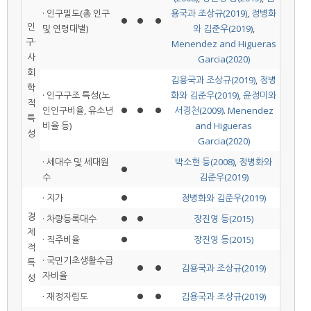
· 인구밀도(총 인구
용국과 조상규(2019)
,
정병화
⏺
⏺
⏺
인
및 연령대별)
와 김준우(2019)
,
구·
Menendez and Higueras
사
Garcia(2020)
회
김용국과 조상규(2019)
,
정병
학
· 인구구조 특성(노
화와 김준우(2019)
,
윤정미와
적
인인구비율, 유소년
⏺
⏺
⏺
서경천(2009)
.
Menendez
특
비율 등)
and Higueras
성
Garcia(2020)
· 세대수 및 세대원
박소현 등(2008)
,
정병화와
⏺
수
김준우(2019)
· 지가
⏺
정병화와 김준우(2019)
경
· 차량등록대수
⏺
⏺
장진영 등(2015)
제
· 직주비율
⏺
장진영 등(2015)
적
· 국민기초생활수급
특
⏺
⏺
김용국과 조상규(2019)
자비율
성
· 재정자립도
⏺
⏺
김용국과 조상규(2019)