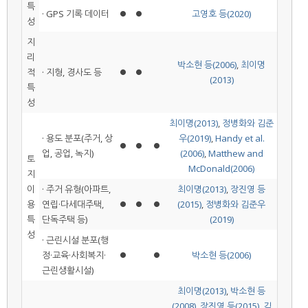
특
· GPS 기록 데이터
⏺
⏺
고영호 등(2020)
성
지
리
박소현 등(2006)
,
최이명
적
· 지형, 경사도 등
⏺
⏺
(2013)
특
성
최이명(2013)
,
정병화와 김준
· 용도 분포(주거, 상
우(2019)
,
Handy et al.
⏺
⏺
⏺
업, 공업, 녹지)
(2006)
,
Matthew and
토
McDonald(2006)
지
이
· 주거 유형(아파트,
최이명(2013)
,
장진영 등
용
연립·다세대주택,
⏺
⏺
⏺
(2015)
,
정병화와 김준우
특
단독주택 등)
(2019)
성
· 근린시설 분포(행
정·교육·사회복지·
⏺
⏺
박소현 등(2006)
근린생활시설)
최이명(2013)
,
박소현 등
(2008)
,
장진영 등(2015)
,
김