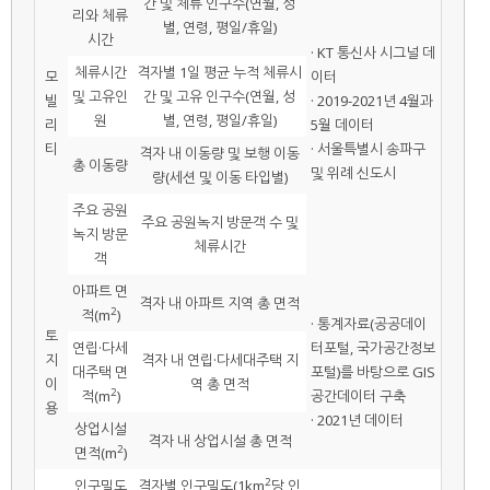
간 및 체류 인구수(연월, 성
리와 체류
별, 연령, 평일/휴일)
시간
· KT 통신사 시그널 데
체류시간
격자별 1일 평균 누적 체류시
모
이터
및 고유인
간 및 고유 인구수(연월, 성
빌
· 2019-2021년 4월과
원
별, 연령, 평일/휴일)
리
5월 데이터
티
· 서울특별시 송파구
격자 내 이동량 및 보행 이동
총 이동량
및 위례 신도시
량(세션 및 이동 타입별)
주요 공원
주요 공원녹지 방문객 수 및
녹지 방문
체류시간
객
아파트 면
격자 내 아파트 지역 총 면적
2
적(m
)
· 통계자료(공공데이
토
연립·다세
터포털, 국가공간정보
지
격자 내 연립·다세대주택 지
대주택 면
포털)를 바탕으로 GIS
이
역 총 면적
2
적(m
)
공간데이터 구축
용
· 2021년 데이터
상업시설
격자 내 상업시설 총 면적
2
면적(m
)
2
인구밀도
격자별 인구밀도(1km
당 인