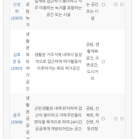
실제로 접근하기 용이하고 자
신상
공
는 공간
○
○
○
주 이용하는 녹지를 포함하는
희
원
또는 시
공간 또는 시설
(2007)
녹
설
지
생
활
공원, 생
권
활체육
김효
옥
생활권 거주지역 내에서 일상
공간, 수
정 등
외
적으로 접근하여 여가활동이
○
변공간,
(2007)
여
이루어지는 옥외 여가공간
도시거
가
리
공
간
생
활
근린생활권 내에 위치하여 접
공원, 산
권
윤주
근이 용이하고 지역주민들의
책로, 하
공
○
○
○
(2009)
편익을 목적으로 하여 24시간
천변, 자
공
공공에게 개방되어있는 공간
투리땅
공