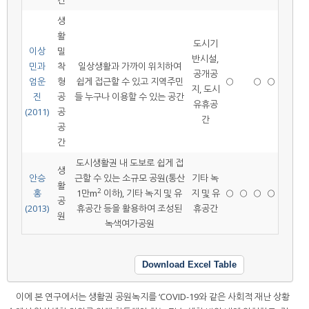
간
생
활
도시기
이상
밀
반시설,
민과
착
일상생활과 가까이 위치하여
공개공
엄운
형
쉽게 접근할 수 있고 지역주민
○
○
○
지, 도시
진
공
들 누구나 이용할 수 있는 공간
유휴공
(2011)
공
간
공
간
도시생활권 내 도보로 쉽게 접
생
안승
근할 수 있는 소규모 공원(통산
기타 녹
활
2
홍
1만m
이하), 기타 녹지 및 유
지 및 유
○
○
○
○
공
(2013)
휴공간 등을 활용하여 조성된
휴공간
원
녹색여가공원
Download Excel Table
이에 본 연구에서는 생활권 공원녹지를 ‘COVID-19와 같은 사회적 재난 상황