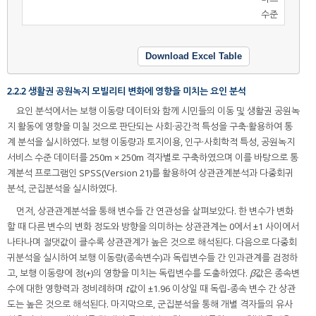
수준
Download Excel Table
2.2.2 생활권 공원녹지 모빌리티 변화에 영향을 미치는 요인 분석
요인 분석에서는 보행 이동량 데이터와 함께 시민들의 이동 및 생활권 공원녹
지 활동에 영향을 미칠 것으로 판단되는 사회·공간적 특성을 구축·활용하여 통
계 분석을 실시하였다. 보행 이동량과 토지이용, 인구·사회학적 특성, 공원녹지
서비스 수준 데이터를 250m × 250m 격자별로 구축하였으며 이를 바탕으로 통
계분석 프로그램인 SPSS(Version 21)를 활용하여 상관관계분석과 다중회귀
분석, 군집분석을 실시하였다.
먼저, 상관관계분석을 통해 변수들 간 연관성을 살펴보았다. 한 변수가 변화
할 때 다른 변수의 변화 정도와 방향을 의미하는 상관관계는 0에서 ±1 사이에서
나타나며 절댓값이 클수록 상관관계가 높은 것으로 해석된다. 다음으로 다중회
귀분석을 실시하여 보행 이동량(종속변수)과 독립변수들 간 인과관계를 검정하
고, 보행 이동량에 정(+)의 영향을 미치는 독립변수를 도출하였다.
β
값은 종속변
수에 대한 영향력과 정비례하며
t
값이 ±1.96 이상일 때 독립-종속 변수 간 상관
도는 높은 것으로 해석된다. 마지막으로, 군집분석을 통해 개별 격자들의 유사