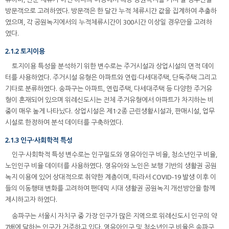
방문객으로 고려하였다. 방문객은 한 달간 누적 체류시간 값을 집계하여 추출하
였으며, 각 공원녹지에서의 누적체류시간이 300시간 이상일 경우만을 고려하
였다.
2.1.2 토지이용
토지이용 특성을 분석하기 위한 변수로는 주거시설과 상업시설의 면적 데이
터를 사용하였다. 주거시설 유형은 아파트와 연립·다세대주택, 단독주택 그리고
기타로 분류하였다. 송파구는 아파트, 연립주택, 다세대주택 등 다양한 주거유
형이 혼재되어 있으며 위례신도시는 전체 주거유형에서 아파트가 차지하는 비
중이 매우 높게 나타났다. 상업시설은 제1·2종 근린생활시설과, 판매시설, 업무
시설로 한정하여 분석 데이터를 구축하였다.
2.1.3 인구·사회학적 특성
인구·사회학적 특성 변수로는 인구밀도와 영유아인구 비율, 청소년인구 비율,
노인인구 비율 데이터를 사용하였다. 영유아와 노인은 보행 기반의 생활권 공원
녹지 이용에 있어 상대적으로 취약한 계층이며, 따라서 COVID-19 발생 이후 이
들의 이동행태 변화를 고려하여 팬데믹 시대 생활권 공원녹지 개선방안을 함께
제시하고자 하였다.
송파구는 서울시 자치구 중 가장 인구가 많은 지역으로 위례신도시 인구의 약
7배에 달하는 인구가 거주하고 있다. 영유아인구 및 청소년인구 비율은 송파구