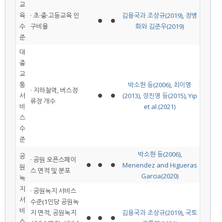
교
육
· 초·중·고등교육 인
김용국과 조상규(2019)
,
정병
⏺
⏺
수
구비율
화와 김준우(2019)
준
대
중
교
통
박소현 등(2006)
,
최이명
· 지하철역, 버스정
서
⏺
⏺
(2013)
,
장진영 등(2015)
,
Yip
류장 개수
비
et al.(2021)
스
수
준
박소현 등(2006)
,
공
· 공원 오픈스페이
⏺
⏺
⏺
Menendez and Higueras
원
스 면적 및 분포
Garcia(2020)
녹
지
· 공원녹지 서비스
서
수준(1인당 공원녹
비
지 면적, 공원녹지
김용국과 조상규(2019)
,
국토
⏺
⏺
⏺
스