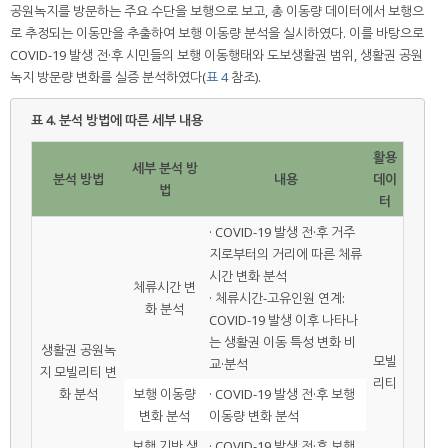
공원녹지를 방문하는 주요 수단을 보행으로 보고, 총 이동량 데이터에서 보행으
로 추정되는 이동만을 추출하여 보행 이동량 분석을 실시하였다. 이를 바탕으로
COVID-19 발생 전·후 시민들의 보행 이동행태와 도보생활권 범위, 생활권 공원
녹지 방문량 변화를 실증 분석하였다(
표 4
참조).
표 4.
분석 방법에 따른 세부 내용
활용
세부 분석 방
분석 방법
내용
데이
법
터
· COVID-19 발생 전·후 거주
지로부터의 거리에 따른 체류
시간 변화 분석
체류시간 변
· 체류시간-고유인원 연계:
화 분석
COVID-19 발생 이후 나타나
는 생활권 이동 특성 변화 비
생활권 공원녹
모빌
교·분석
지 모빌리티 변
리티
화 분석
보행 이동량
· COVID-19 발생 전·후 보행
변화 분석
이동량 변화 분석
보행 기반 생
· COVID-19 발생 전·후 보행