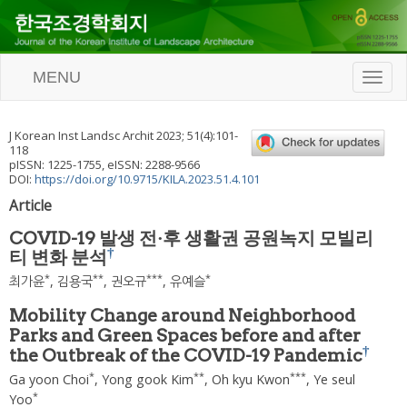
MENU
T
o
g
g
J Korean Inst Landsc Archit
2023
;
51
(
4
):
101
-
l
118
e
pISSN: 1225-1755, eISSN: 2288-9566
n
DOI:
https://doi.org/10.9715/KILA.2023.51.4.101
a
Article
v
i
COVID-19 발생 전·후 생활권 공원녹지 모빌리
g
†
티 변화 분석
a
t
*
**
***
*
최가윤
,
김용국
,
권오규
,
유예슬
i
o
Mobility Change around Neighborhood
n
Parks and Green Spaces before and after
†
the Outbreak of the COVID-19 Pandemic
*
**
***
Ga yoon Choi
,
Yong gook Kim
,
Oh kyu Kwon
,
Ye seul
*
Yoo