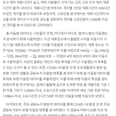
인구 대비 체류시간이 길고, 여러 사람들이 거쳐 가는 곳은 고유 인구 대비 체류
시간이 짧게 나타난다. 체류시간 분석에서는 격자별 1인당 체류시간이 300시간
이상인 격자를 분석 대상으로 보았으며, 고유인원 분석에서는 체류시간과의 비
교를 위해 격자수가 비슷한 정도를 검토하여 격자별 고유인원이 1,000명 이상
인 격자를 분석 대상으로 고려하였다.
총 이동량 데이터는 시민들이 언제, 어디에서 어디로, 얼마나 멀리 이동했는
지 분석하기 위해 사용하였다. 이전 체류장소에서 출발한 시각을 이동시작 시
각, 다음 체류장소에 도착한 시각을 이동종료 시각으로 보았다. 체류 장소는 거
주지(H), 직장(W), 기타(E)로 구분하였으며 이를 바탕으로 HH(집 → 집), HW(집
→ 직장), WH(직장 → 집), WW(직장 → 직장)의 4개 세션과 9개의 세부 이동으
로 구분하였다. 세션의 종류는 개인이 어떤 목적을 가지고 이동했는지 추측할
수 있는 근거가 될 수 있다. 또한, COVID-19 발생 전·후 도보생활권의 범위 및
보행 기반의 생활권 공원녹지 이용량 변화를 분석하기 위해 총 이동량 데이터를
토대로 보행 이동량 데이터를 추출하였다. 이를 위해 보행 이동의 특성을 정의
하였으며 본 연구에서는 집에서 출발해 집으로 도착한 여정 중 개별이동 기준 1
회 이동 거리가 1,000m 이내, 소요시간은 59분 이내이며 세션 기준 최장거리는
1.99km 이내, 소요시간은 2시간 59분 이내인 이동을 보행 이동으로 보았다.
마지막으로, 주요 공원녹지 방문객 데이터를 통해 COVID-19 발생 전·후 주요
공원녹지로의 보행 이동량 변화를 분석하였다. 각 공원녹지에서 20분 이상 체
류하며, 단순 체류가 아닌 하나의 여정에서 해당 공원녹지를 거쳐 갈 경우만을