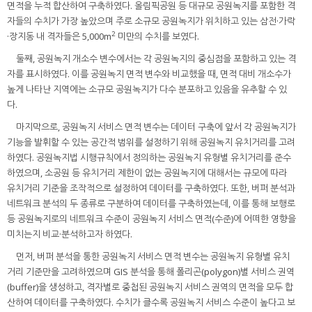
면적을 누적 합산하여 구축하였다. 올림픽공원 등 대규모 공원녹지를 포함한 격
자들의 수치가 가장 높았으며 주로 소규모 공원녹지가 위치하고 있는 삼전·가락
2
·장지동 내 격자들은 5,000m
미만의 수치를 보였다.
둘째, 공원녹지 개소수 변수에서는 각 공원녹지의 중심점을 포함하고 있는 격
자를 표시하였다. 이를 공원녹지 면적 변수와 비교했을 때, 면적 대비 개소수가
높게 나타난 지역에는 소규모 공원녹지가 다수 분포하고 있음을 유추할 수 있
다.
마지막으로, 공원녹지 서비스 면적 변수는 데이터 구축에 앞서 각 공원녹지가
기능을 발휘할 수 있는 공간적 범위를 설정하기 위해 공원녹지 유치거리를 고려
하였다. 공원녹지법 시행규칙에서 정의하는 공원녹지 유형별 유치거리를 준수
하였으며, 소공원 등 유치거리 제한이 없는 공원녹지에 대해서는 규모에 따라
유치거리 기준을 조작적으로 설정하여 데이터를 구축하였다. 또한, 버퍼 분석과
네트워크 분석의 두 종류로 구분하여 데이터를 구축하였는데, 이를 통해 보행로
등 공원녹지로의 네트워크 수준이 공원녹지 서비스 면적(수준)에 어떠한 영향을
미치는지 비교·분석하고자 하였다.
먼저, 버퍼 분석을 통한 공원녹지 서비스 면적 변수는 공원녹지 유형별 유치
거리 기준만을 고려하였으며 GIS 분석을 통해 폴리곤(polygon)별 서비스 권역
(buffer)을 생성하고, 격자별로 중첩된 공원녹지 서비스 권역의 면적을 모두 합
산하여 데이터를 구축하였다. 수치가 클수록 공원녹지 서비스 수준이 높다고 보