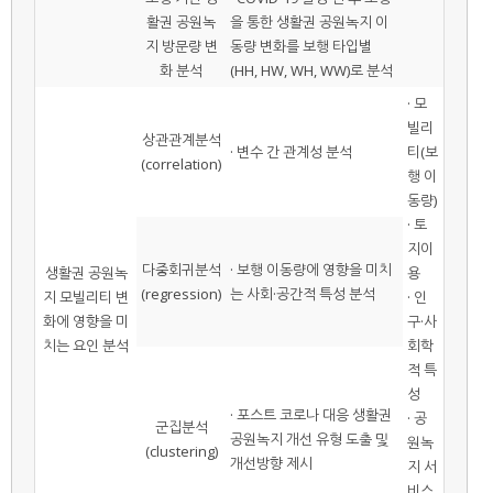
활권 공원녹
을 통한 생활권 공원녹지 이
지 방문량 변
동량 변화를 보행 타입별
화 분석
(HH, HW, WH, WW)로 분석
· 모
빌리
상관관계분석
· 변수 간 관계성 분석
티(보
(correlation)
행 이
동량)
· 토
지이
다중회귀분석
· 보행 이동량에 영향을 미치
생활권 공원녹
용
(regression)
는 사회·공간적 특성 분석
지 모빌리티 변
· 인
화에 영향을 미
구·사
치는 요인 분석
회학
적 특
성
· 포스트 코로나 대응 생활권
· 공
군집분석
공원녹지 개선 유형 도출 및
원녹
(clustering)
개선방향 제시
지 서
비스