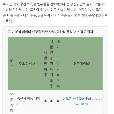
수 있는 사회·공간적 특성 변수들을 검토하였다. 선행연구 검토 결과, 모빌리티
특성과 지리적 특성, 토지이용 특성, 인구·사회학적 특성, 경제적 특성, 교육 수
준, 대중교통 서비스 수준, 공원녹지 서비스 수준 등의 변수 풀이 구축되었다(
표
2
참조).
표 2.
분석 데이터 선정을 위한 사회․공간적 특성 변수 검토 결과
생
데
활
이
생
권
터
활
공
구
분
주요 분석 변수
권
원
득
연구(과제)명
류
이
녹
가
동
지
능
활
여
동
부
모
· 통신사 이동 데이
장요한 등(2020)
,
Pullano et
빌
⏺
⏺
⏺
터
al.(2020)
리
티