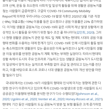
중이용시설 이용이 제한됨에 따라 거주지에서의 체류시간은 급격히 증가하였
으며 산책, 운동 등 최소한의 사회적 및 일상적 활동을 위해 생활권 공원녹지를
찾는 사람들이 급증하였다. 구글의 ‘COVID-19 Community Mobility
Report’에 의하면 우리나라는 COVID-19 발생 직후인 2020년 3월 기준 직장
(−8%), 대중교통(−19%) 이용률 등은 감소했으나 공원 이용률은 23% 증가하였
다. 이처럼 생활권 공원녹지는 COVID-19와 같은 사회적 재난 발생 상황에서 정
상적인 도시 활동을 유지하기 위한 필수 조건 중 하나이다(
김인희, 2020
). 그러
나 현행 생활권 공원녹지 관련 법·제도 및 계획 체계는 팬데믹 시대의 공원 이용
행태 변화를 수용하는 데에 한계가 있다. COVID-19로 인해 시민들의 활동 범위
는 축소하였으며 생활권이 갖는 중요성은 더욱 높아졌으나 실제 시민들의 생활
권 이동 범위를 반영한 공원녹지 계획 체계는 부재한 실정이다. 따라서 팬데믹
상황 속에서 도시의 주요 인프라로 기능하고 있는 생활권 공원녹지가 도시민들
의 일상에서 양적 또는 질적으로 부족함 없이 공급 및 관리되고 있는지를 진단
하고, 이를 바탕으로 포스트 코로나 시대 생활권 공원녹지의 개선 방안을 마련
할 필요가 있다.
국내외에서는 COVID-19가 사람들의 행태와 인식에 미치는 영향에 관한 다
양한 연구가 이루어지고 있으며 특히 COVID-19 발생으로 인한 사람들의 도시
공공공간 이용행태 변화를 분석한 연구가 다수 수행되었다(
Johnson et al.,
2020
;
Ugolini et al., 2020
;
Venter et al., 2020
;
Honey-Roses et al., 2021
).
팬데믹 기간 동안 사람들의 도심 공원녹지 방문 및 보행 활동은 크게 증가하였