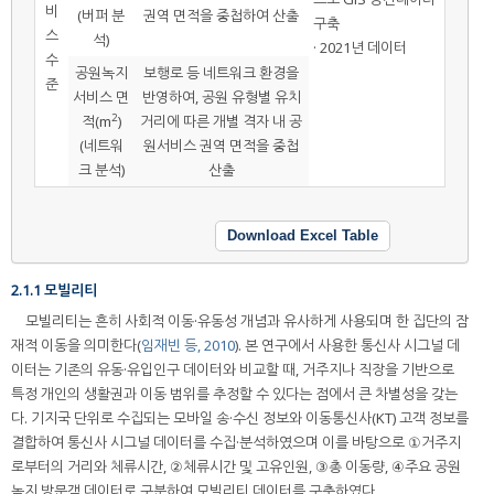
비
(버퍼 분
권역 면적을 중첩하여 산출
구축
스
석)
· 2021년 데이터
수
공원녹지
보행로 등 네트워크 환경을
준
서비스 면
반영하여, 공원 유형별 유치
2
적(m
)
거리에 따른 개별 격자 내 공
(네트워
원서비스 권역 면적을 중첩
크 분석)
산출
Download Excel Table
2.1.1 모빌리티
모빌리티는 흔히 사회적 이동·유동성 개념과 유사하게 사용되며 한 집단의 잠
재적 이동을 의미한다(
임재빈 등, 2010
). 본 연구에서 사용한 통신사 시그널 데
이터는 기존의 유동·유입인구 데이터와 비교할 때, 거주지나 직장을 기반으로
특정 개인의 생활권과 이동 범위를 추정할 수 있다는 점에서 큰 차별성을 갖는
다. 기지국 단위로 수집되는 모바일 송·수신 정보와 이동통신사(KT) 고객 정보를
결합하여 통신사 시그널 데이터를 수집·분석하였으며 이를 바탕으로 ①거주지
로부터의 거리와 체류시간, ②체류시간 및 고유인원, ③총 이동량, ④주요 공원
녹지 방문객 데이터로 구분하여 모빌리티 데이터를 구축하였다.