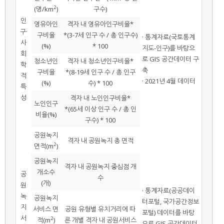
2
(명/km
)
구수)
인
영유아인
격자 내 영유아인구비율*
구·
구비율
*(3-7세 인구 수 / 총 인구수)
· 통계자료(국토통계
사
(%)
* 100
지도-인구)를 바탕으
회
로 GIS 공간데이터 구
청소년인
격자 내 청소년인구비율*
학
축
구비율
*(8-19세 인구 수 / 총 인구
적
· 2021년 4월 데이터
(%)
수) * 100
특
성
격자 내 노인인구비율*
노인인구
*(65세 이상 인구 수 / 총 인
비율(%)
구수) * 100
공원녹지
격자 내 공원녹지 총 면적
2
면적(m
)
공원녹지
격자 내 공원녹지 중심점 개
개소수
공
수
(개)
원
· 통계자료(공공데이
녹
공원녹지
터포털, 국가공간정보
지
서비스 면
공원 유형별 유치거리에 따
포털) 데이터를 바탕
서
2
적(m
)
른 개별 격자 내 공원서비스
으로 GIS 공간데이터