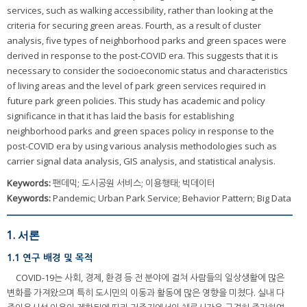
services, such as walking accessibility, rather than looking at the
criteria for securing green areas. Fourth, as a result of cluster
analysis, five types of neighborhood parks and green spaces were
derived in response to the post-COVID era. This suggests that it is
necessary to consider the socioeconomic status and characteristics
of living areas and the level of park green services required in
future park green policies. This study has academic and policy
significance in that it has laid the basis for establishing
neighborhood parks and green spaces policy in response to the
post-COVID era by using various analysis methodologies such as
carrier signal data analysis, GIS analysis, and statistical analysis.
Keywords:
팬데믹; 도시공원 서비스; 이용행태; 빅데이터
Keywords:
Pandemic; Urban Park Service; Behavior Pattern; Big Data
1. 서론
1.1 연구 배경 및 목적
COVID-19는 사회, 경제, 환경 등 전 분야에 걸쳐 사람들의 일상생활에 많은
변화를 가져왔으며 특히 도시민의 이동과 활동에 많은 영향을 미쳤다. 실내 다