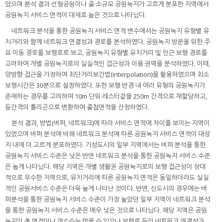
았으며 분석 결과 선형공원이나 중·소규모 공원녹지가 고르게 분포한 지역에서
공원녹지 서비스 면적이 대체로 높은 것으로 나타났다.
네트워크 분석을 통한 공원녹지 서비스 면적 변수에서는 공원녹지 유형별 유
치거리와 함께 네트워크 연결성과 경로를 분석하였다. 공원녹지 방문을 위한 주
요 이동 경로를 보행로로 보고, 공원녹지 유형별 유치거리 및 인근 보행 경로를
고려하여 개별 공원녹지로의 실질적인 접근성과 이용 권역을 분석하였다. 이때,
양방향 접근을 가정하여 최단거리보간법(interpolation)을 활용하였으며 최소
보행시간은 30분으로 설정하였다. 또한 보행 반경 내 여러 유형의 공원녹지가
존재하는 경우를 고려하여 10m 단위 레스터값을 250m 간격으로 재할당하고,
등간격의 폴리곤으로 변환하여 중첩면적을 산정하였다.
분석 결과, 방법(버퍼, 네트워크)에 따라 서비스 면적에 차이를 보이는 지역이
있었으며 버퍼 분석에 비해 네트워크 분석에 따른 공원녹지 서비스 면적이 대상
지 내에 더 고르게 분포하였다. 기성도시의 일부 지역에서는 버퍼 분석을 통한
공원녹지 서비스 수준은 낮은 반면 네트워크 분석을 통한 공원녹지 서비스 수준
은 높게 나타났다. 해당 지역은 개별 생활권 공원녹지로의 보행 접근성이 상대
적으로 우수한 지역으로, 유치거리에 따른 공원녹지 면적은 동일하더라도 실질
적인 공원서비스 수준은 더욱 높게 나타난 것이다. 반면, 신도시의 경우에는 버
퍼분석을 통한 공원녹지 서비스 수준이 가장 높았던 일부 지역이 네트워크 분석
을 통한 공원녹지 서비스 수준은 매우 낮은 것으로 나타났다. 해당 지역은 공원
녹지의 총 면적이나 개소수는 많을 수 있으나 보행로 등의 네트워크 연결성과