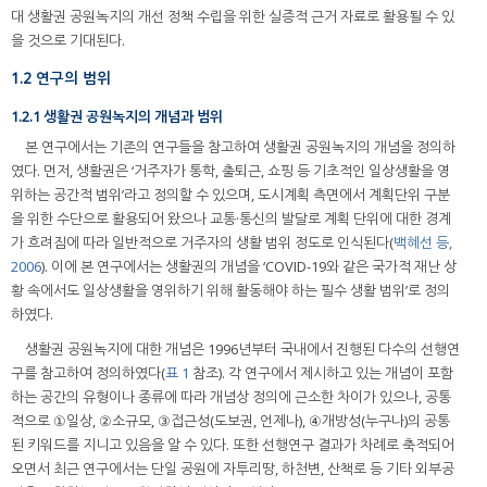
대 생활권 공원녹지의 개선 정책 수립을 위한 실증적 근거 자료로 활용될 수 있
을 것으로 기대된다.
1.2 연구의 범위
1.2.1 생활권 공원녹지의 개념과 범위
본 연구에서는 기존의 연구들을 참고하여 생활권 공원녹지의 개념을 정의하
였다. 먼저, 생활권은 ‘거주자가 통학, 출퇴근, 쇼핑 등 기초적인 일상생활을 영
위하는 공간적 범위’라고 정의할 수 있으며, 도시계획 측면에서 계획단위 구분
을 위한 수단으로 활용되어 왔으나 교통·통신의 발달로 계획 단위에 대한 경계
가 흐려짐에 따라 일반적으로 거주자의 생활 범위 정도로 인식된다(
백혜선 등,
2006
). 이에 본 연구에서는 생활권의 개념을 ‘COVID-19와 같은 국가적 재난 상
황 속에서도 일상생활을 영위하기 위해 활동해야 하는 필수 생활 범위’로 정의
하였다.
생활권 공원녹지에 대한 개념은 1996년부터 국내에서 진행된 다수의 선행연
구를 참고하여 정의하였다(
표 1
참조). 각 연구에서 제시하고 있는 개념이 포함
하는 공간의 유형이나 종류에 따라 개념상 정의에 근소한 차이가 있으나, 공통
적으로 ①일상, ②소규모, ③접근성(도보권, 언제나), ④개방성(누구나)의 공통
된 키워드를 지니고 있음을 알 수 있다. 또한 선행연구 결과가 차례로 축적되어
오면서 최근 연구에서는 단일 공원에 자투리땅, 하천변, 산책로 등 기타 외부공