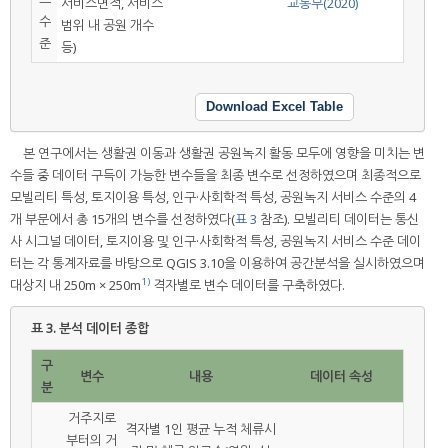
서비스면적, 서비스
교통부(2020)
수
범위 내 공원 개수
준
등)
Download Excel Table
본 연구에서는 생활권 이동과 생활권 공원녹지 활동 모두에 영향을 미치는 변
수들 중 데이터 구득이 가능한 변수들을 최종 변수로 선정하였으며 최종적으로
모빌리티 특성, 토지이용 특성, 인구·사회학적 특성, 공원녹지 서비스 수준의 4
개 부문에서 총 15개의 변수를 선정하였다(
표 3
참조). 모빌리티 데이터는 통신
사 시그널 데이터, 토지이용 및 인구·사회학적 특성, 공원녹지 서비스 수준 데이
터는 각 통계자료를 바탕으로 QGIS 3.10을 이용하여 공간분석을 실시하였으며
1)
대상지 내 250m × 250m
격자별로 변수 데이터를 구축하였다.
표 3.
분석 데이터 종합
구
변수
내용
데이터 속성
분
거주지로
격자별 1인 평균 누적 체류시
부터의 거