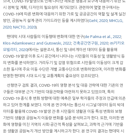
으며, COVID-19 발생으로 인해 나타난 새로운 행동과 요구에 대응하기 위한 도
시 정책 및 계획, 디자인의 필요성이 제기되었다. 관련하여 몇몇 연구에서는
COVID-19에 따른 변화에 대응하기 위한 가로 및 공공공간의 역할 및 설계 실천
방안, 공원녹지 설계·관리 가이드라인 등을 제시하였다(
Gehl, 2020
;
MHCLG,
2020
;
NACTO, 2020
).
팬데믹 시대 사람들의 이동행태 변화에 대한 연구(
de Palma et al., 2022
;
Kłos-Adamkiewicz and Gutowski, 2022
;
건축공간연구원, 2020
;
㈜카카오
모빌리티, 2020
)에서는 설문조사, 통신 및 내비게이션 데이터 등을 활용해
COVID-19 발생 이후 도시 공간에서 나타나는 시민들의 이동성 및 생활방식 등
의 변화를 분석하였다. 거리두기 및 감염 위험으로 시민들의 이동성이 크게 감
소한 동시에 주요 이동 수단은 개별 교통수단으로 변화하였으며, 이러한 변화를
반영한 팬데믹 시대 도시 및 교통계획의 중요성이 강조되었다.
선행연구 검토 결과, COVID-19의 영향 분석 및 대응 전략에 대한 기존의 연
구들은 대부분 근거 기반의 대응전략을 마련하지 못하고 있었으며, 특히
COVID-19 종식 후 변화 방향에 대한 예측은 일부 학자들의 주장과 언급에 의존
하고 있어 한계를 보였다. 이에 본 연구에서는 통신사 시그널 데이터 등의 빅데
이터를 활용해 COVID-19 발생 전·후 시민들의 생활권 이동 특성 변화와 보행
기반의 생활권 공원녹지 이동량 변화를 실증 분석하고자 한다. 또한, 이러한 변
화에 영향을 미친 지역의 사회·공간적 특성을 살펴보고, 과학적 근거에 기반을
둔 생활권 공원녹지 개선 방안을 제시하고자 한다. 본 연구의 결과는 팬데믹 시