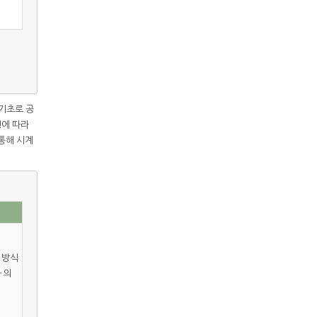
기초로 공
형에 따라
통해 시계
 방식
 의