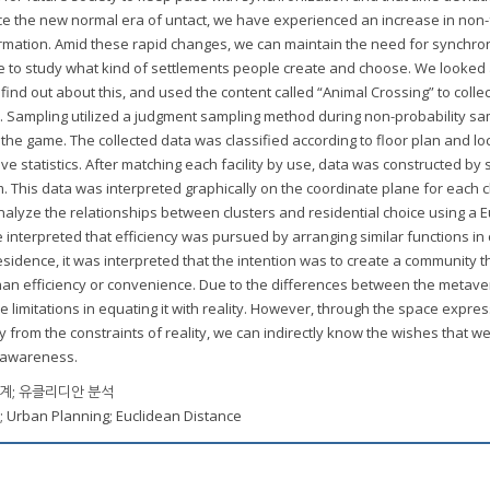
e the new normal era of untact, we have experienced an increase in non-
ormation. Amid these rapid changes, we can maintain the need for synchro
e to study what kind of settlements people create and choose. We looked 
find out about this, and used the content called “Animal Crossing” to colle
e. Sampling utilized a judgment sampling method during non-probability sa
 the game. The collected data was classified according to floor plan and lo
e statistics. After matching each facility by use, data was constructed by 
m. This data was interpreted graphically on the coordinate plane for each c
alyze the relationships between clusters and residential choice using a 
 be interpreted that efficiency was pursued by arranging similar functions in
sidence, it was interpreted that the intention was to create a community 
han efficiency or convenience. Due to the differences between the metav
 be limitations in equating it with reality. However, through the space expre
 from the constraints of reality, we can indirectly know the wishes that w
f awareness.
계; 유클리디안 분석
a; Urban Planning; Euclidean Distance