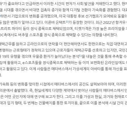
화”가 중요하다고 언급하면서 이러한 시간의 편차가 사회 발전을 저해한다고 했다. 현
 시대를 겪으면서 비대면 접촉의 증가와 함께 디지털 전환이 가속화를 경험했다. 대
)
하면서 기업으로의 변화를 공개했으며, 미국 대통령 후보 선거캠프가 모여봐요 동물
3)
등 많은 변화가 일어나고 있다. 이른바 온택트
가 등장한 것이다. 최근 2022년 항저
스트리트 파이터 등이 정식 종목으로 채택되었으며, 티켓가격은 가장 높은 프리미엄을 
IOC측에서도 버추얼 스포츠를 정식 종목으로 채택할 수 있다는 의향을 내비쳤다.
먼저 재택근무를 원하고 온라인으로의 연락을 더 편안해하면서도 한편으로는 직접 대면하
 병행하는 근로형태가 정착하고 있으며 근로자들이 재택근무를 선호하고 있지만, 국
5)
 19의 유행을 겪으며 우을증 환자가 늘어났다는 분석
을 내놓은 것을 통해 추측할 수 
에 활용하고, e스포츠들을 정식종목으로 채택하는 등 이미 보편화된 온라인임에도 
계하고 활용되고 있다. 이제 사람들은 메타버스에서 가상세계의 아바타를 통해 자신을 
.
 가속화 등의 변화를 맞이한 시점에서 메타버스에서의 공간도 살펴보아야 하며, 이러한
 의문에서 출발했다. 즉, 현실세계의 다양한 제약에서 벗어난 사람들이 메타버스에서 
간은 어떤 곳인지에 대해 연구해 보고자 한다. 그리고 이를 가상과 현실, 과거와 현재로
태과 입지 형태, 두 번째는 건물배치를 통한 토지이용, 끝으로 이를 분석해 시설 간의 