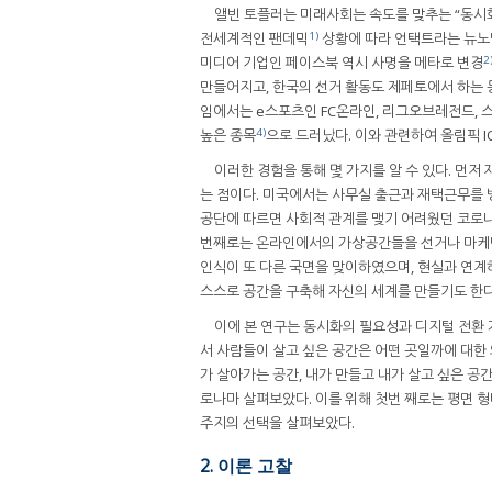
앨빈 토플러는 미래사회는 속도를 맞추는 “동시
1)
전세계적인 팬데믹
상황에 따라 언택트라는 뉴노멀
2
미디어 기업인 페이스북 역시 사명을 메타로 변경
만들어지고, 한국의 선거 활동도 제페토에서 하는 
임에서는 e스포츠인 FC온라인, 리그오브레전드, 
4)
높은 종목
으로 드러났다. 이와 관련하여 올림픽 
이러한 경험을 통해 몇 가지를 알 수 있다. 
는 점이다. 미국에서는 사무실 출근과 재택근무를
공단에 따르면 사회적 관계를 맺기 어려웠던 코로나
번째로는 온라인에서의 가상공간들을 선거나 마케팅
인식이 또 다른 국면을 맞이하였으며, 현실과 연
스스로 공간을 구축해 자신의 세계를 만들기도 한다
이에 본 연구는 동시화의 필요성과 디지털 전환
서 사람들이 살고 싶은 공간은 어떤 곳일까에 대한
가 살아가는 공간, 내가 만들고 내가 살고 싶은 공
로나마 살펴보았다. 이를 위해 첫번 째로는 평면 형
주지의 선택을 살펴보았다.
2. 이론 고찰