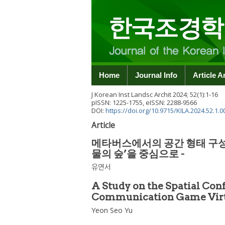
Home
Journal Info
Article A
J Korean Inst Landsc Archit
2024
;
52
(
1
):
1
-
16
pISSN: 1225-1755, eISSN: 2288-9566
DOI:
https://doi.org/10.9715/KILA.2024.52.1.0
Article
메타버스에서의 공간 형태 구성
물의 숲’을 중심으로 -
유연서
A Study on the Spatial Con
Communication Game Virtu
Yeon Seo Yu