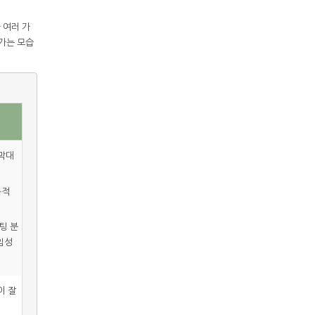
 여러 가
가는 모습
막대
동적
팅 분
임성
이 잘