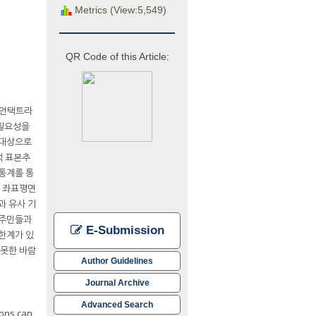
Metrics (View:5,549)
QR Code of this Article:
 언택트라
 필요성을
 대상으로
적 표본추
 통계를 통
로 좌표평면
과 유사 기
 주민들과
E-Submission
한계가 있
 못한 바람
Author Guidelines
Journal Archive
Advanced Search
ions can