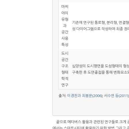
마찌
야의
유형
기존에 연구된 통로형, 분리형, 연결
과
성 다이어그램으로 작성하여 최종 정리
공간
사용
특성
도시
공간
구조
심양성의 도시평면을 도성형태의 형성
형태
구축한 후 도면중첩을 통해 변화요소와
학적
연구
출처:
이경찬과 최봉문(2006)
; 서
수연 등(2011)
끝으로 메타버스 활용과 관련된 연구들로 크게 공
에서는 스마트시티에 활용하기 위한 방법 그리고 