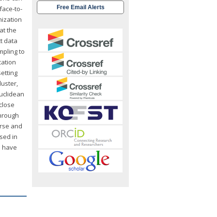
Free Email Alerts
face-to-
nization
at the
ct data
mpling to
cation
setting
luster,
Euclidean
 close
through
erse and
ssed in
e have