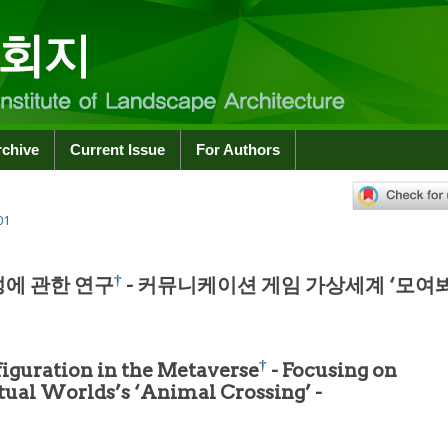
rchive
Current Issue
For Authors
01
†
에 관한 연구
- 커뮤니케이션 게임 가상세계 ‘모여
†
figuration in the Metaverse
- Focusing on
al Worlds’s ‘Animal Crossing’ -