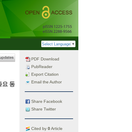
Select Language
▼
PDF Download
PubReader
Export Citation
Email the Author
봐요 동
Share Facebook
Share Twitter
Cited by
0
Article