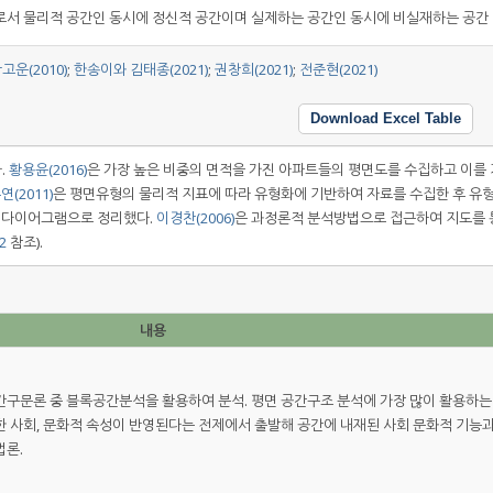
서 물리적 공간인 동시에 정신적 공간이며 실제하는 공간인 동시에 비실재하는 공간
운(2010)
;
한송이와 김태종(2021)
;
권창희(2021)
;
전준현(2021)
Download Excel Table
.
황용윤(2016)
은 가장 높은 비중의 면적을 가진 아파트들의 평면도를 수집하고 이를 
연(2011)
은 평면유형의 물리적 지표에 따라 유형화에 기반하여 자료를 수집한 후 유
 다이어그램으로 정리했다.
이경찬(2006)
은 과정론적 분석방법으로 접근하여 지도를 
2
참조).
내용
구문론 중 블록공간분석을 활용하여 분석. 평면 공간구조 분석에 가장 많이 활용하는
 사회, 문화적 속성이 반영된다는 전제에서 출발해 공간에 내재된 사회 문화적 기능과
법론.