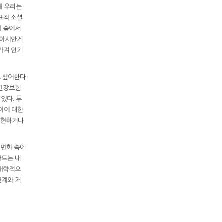
재 우리는
표적 소셜
의 숲에서
우 아시안게
가져 인기
고 싶어한다
민건강보험
있다. 두
이에 대한
표현하거나
 변화 속에
만드는 내
 대략적으
관계와 거