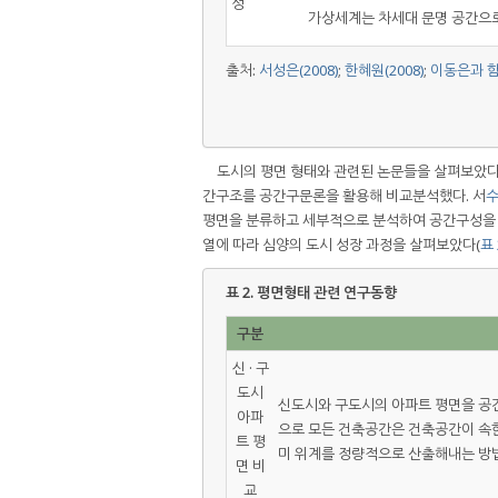
성
-
가상세계는 차세대 문명 공간으로
출처:
서성은(2008)
;
한혜원(2008)
;
이동은과 함고
도시의 평면 형태와 관련된 논문들을 살펴보았다
간구조를 공간구문론을 활용해 비교분석했다. 서
수
평면을 분류하고 세부적으로 분석하여 공간구성을
열에 따라 심양의 도시 성장 과정을 살펴보았다(
표 
표 2.
평면형태 관련 연구동향
구분
신 · 구
도시
신도시와 구도시의 아파트 평면을 공간
아파
으로 모든 건축공간은 건축공간이 속한
트 평
미 위계를 정량적으로 산출해내는 방
면 비
교