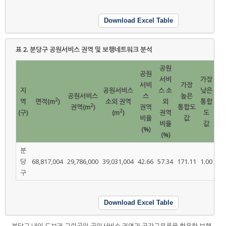
Download Excel Table
표 2.
분당구 공원서비스 권역 및 보행네트워크 분석
공원
공원
서비
가장
서비
가장
지
공원서비스
스 소
낮은
평
공원서비스
스
높은
2
역
면적(m
)
소외 권역
외
통합
통
2
권역(m
)
권역
통합도
2
(구)
(m
)
권역
도
도
비율
값
비율
값
(%)
(%)
분
당
68,817,004
29,786,000
39,031,004
42.66
57.34
171.11
1.00
66.
구
Download Excel Table