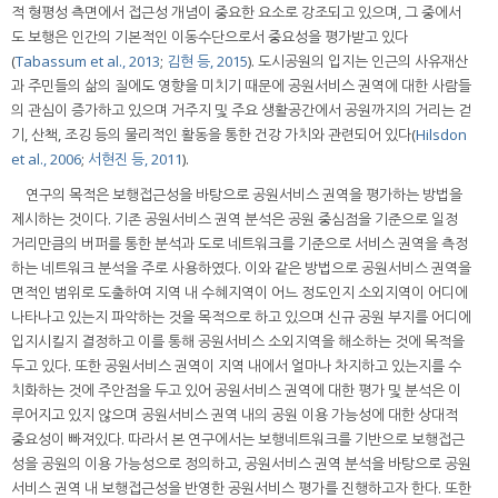
적 형평성 측면에서 접근성 개념이 중요한 요소로 강조되고 있으며, 그 중에서
도 보행은 인간의 기본적인 이동수단으로서 중요성을 평가받고 있다
(
Tabassum et al., 2013
;
김현 등, 2015
). 도시공원의 입지는 인근의 사유재산
과 주민들의 삶의 질에도 영향을 미치기 때문에 공원서비스 권역에 대한 사람들
의 관심이 증가하고 있으며 거주지 및 주요 생활공간에서 공원까지의 거리는 걷
기, 산책, 조깅 등의 물리적인 활동을 통한 건강 가치와 관련되어 있다(
Hilsdon
et al., 2006
;
서현진 등, 2011
).
연구의 목적은 보행접근성을 바탕으로 공원서비스 권역을 평가하는 방법을
제시하는 것이다. 기존 공원서비스 권역 분석은 공원 중심점을 기준으로 일정
거리만큼의 버퍼를 통한 분석과 도로 네트워크를 기준으로 서비스 권역을 측정
하는 네트워크 분석을 주로 사용하였다. 이와 같은 방법으로 공원서비스 권역을
면적인 범위로 도출하여 지역 내 수혜지역이 어느 정도인지 소외지역이 어디에
나타나고 있는지 파악하는 것을 목적으로 하고 있으며 신규 공원 부지를 어디에
입지시킬지 결정하고 이를 통해 공원서비스 소외지역을 해소하는 것에 목적을
두고 있다. 또한 공원서비스 권역이 지역 내에서 얼마나 차지하고 있는지를 수
치화하는 것에 주안점을 두고 있어 공원서비스 권역에 대한 평가 및 분석은 이
루어지고 있지 않으며 공원서비스 권역 내의 공원 이용 가능성에 대한 상대적
중요성이 빠져있다. 따라서 본 연구에서는 보행네트워크를 기반으로 보행접근
성을 공원의 이용 가능성으로 정의하고, 공원서비스 권역 분석을 바탕으로 공원
서비스 권역 내 보행접근성을 반영한 공원서비스 평가를 진행하고자 한다. 또한