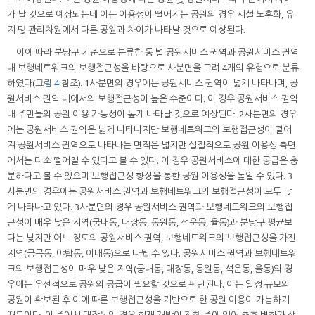
가 날 것으로 예상되는데 이는 이용성이 떨어지는 공원의 경우 시설 노후화, 유
지 및 관리차원에서 다른 공원과 차이가 나타날 것으로 예상된다.
이에 따라 분당구 기준으로 분류한 동 별 공원서비스 권역과 공원서비스 권역
내 보행네트워크의 보행접근성을 바탕으로 사분면을 그려 4개의 유형으로 분류
하였다(
그림 4
참조). 1사분면의 경우에는 공원서비스 권역이 넓게 나타나며, 공
원서비스 권역 내에서의 보행접근성이 높은 수준이다. 이 경우 공원서비스 권역
내 주민들의 공원 이용 가능성이 높게 나타날 것으로 예상된다. 2사분면의 경우
에는 공원서비스 권역은 넓게 나타나지만 보행네트워크의 보행접근성이 떨어
져 공원서비스 권역으로 나타나는 면적은 넓지만 실질적으로 공원 이용성 측면
에서는 다소 떨어질 수 있다고 볼 수 있다. 이 경우 공원서비스에 대한 공급은 충
분하다고 볼 수 있으며 보행접근성 향상을 통한 공원 이용성을 높일 수 있다. 3
사분면의 경우에는 공원서비스 권역과 보행네트워크의 보행접근성이 모두 낮
게 나타나고 있다. 3사분면의 경우 공원서비스 권역과 보행네트워크의 보행접
근성이 매우 낮은 지역(궁내동, 대장동, 동원동, 석운동, 율동)과 분당구 평균보
다는 낮지만 어느 정도의 공원서비스 권역, 보행네트워크의 보행접근성을 가진
지역(금곡동, 야탑동, 이매동)으로 나뉠 수 있다. 공원서비스 권역과 보행네트워
크의 보행접근성이 매우 낮은 지역(궁내동, 대장동, 동원동, 석운동, 율동)의 경
우에는 우선적으로 공원의 공급이 필요할 것으로 판단된다. 이는 일정 규모의
공원이 확보된 후 이에 따른 보행접근성을 기반으로 한 공원 이용이 가능하기