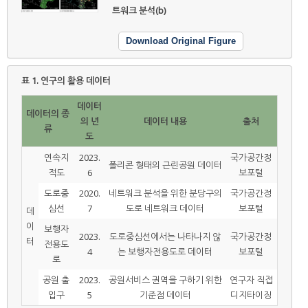
트워크 분석(b)
Download Original Figure
표 1.
연구의 활용 데이터
데이터
데이터의 종
의 년
데이터 내용
출처
류
도
연속지
2023.
국가공간정
폴리콘 형태의 근린공원 데이터
적도
6
보포털
도로중
2020.
네트워크 분석을 위한 분당구의
국가공간정
심선
7
도로 네트워크 데이터
보포털
데
이
보행자
2023.
도로중심선에서는 나타나지 않
국가공간정
터
전용도
4
는 보행자전용도로 데이터
보포털
로
공원 출
2023.
공원서비스 권역을 구하기 위한
연구자 직접
입구
5
기준점 데이터
디지타이징