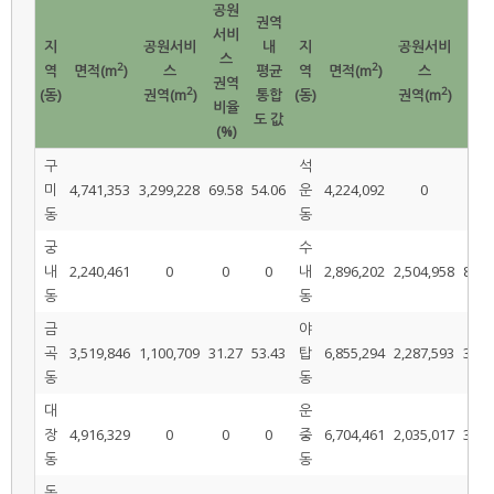
공원
공원
권역
서비
서비
지
공원서비
내
지
공원서비
스
스
2
2
역
면적(m
)
스
평균
역
면적(m
)
스
권역
권역
2
2
(동)
권역(m
)
통합
(동)
권역(m
)
비율
비율
도 값
(%)
(%)
구
석
미
4,741,353
3,299,228
69.58
54.06
운
4,224,092
0
0
동
동
궁
수
내
2,240,461
0
0
0
내
2,896,202
2,504,958
86.4
동
동
금
야
곡
3,519,846
1,100,709
31.27
53.43
탑
6,855,294
2,287,593
33.3
동
동
대
운
장
4,916,329
0
0
0
중
6,704,461
2,035,017
30.3
동
동
동