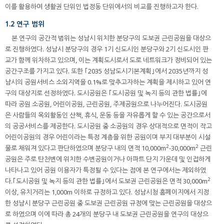
이를 활용하여 생활권 단위인 법정동 단위에서의 비교를 진행하고자 한다.
1.2 연구 범위
본 연구의 공간적 범위는 성남시 위치한 분당구의 도보권 근린공원을 대상으
로 진행하였다. 성남시 분당구의 경우 1기 신도시인 분당구와 2기 신도시인 판
교가 함께 위차하고 있으며, 이는 계획도시로서 도로 네트워크가 정비되어 있는
공간구조를 가지고 있다. 또한 ｢2035 성남도시기본계획｣에서 2035년까지 성
남시의 공원서비스 소외지역을 0.1%로 맞추고자하는 계획을 제시하고 있어 연
구의 대상지로 선정하였다. 도시공원은 ｢도시공원 및 녹지 등의 관한 법률｣에
따라 공원 소공원, 어린이공원, 근린공원, 주제공원으로 나누어진다. 도시공원
은 사람들의 옥외활동인 산책, 휴식, 운동 등을 자유롭게 할 수 있는 공간으로서
의 공공서비스를 제공한다. 도시공원 중 소공원의 경우 상대적으로 면적이 작고
어린이공원의 경우 어린이라는 특정 계층을 위한 공원이며 부지 대부분이 시설
2
2
물로 채워져 있다고 판단하였으며 분당구 내의 면적 10,000m
-30,000m
근린
공원은 주로 탄천변에 위치한 수변공원이거나 아파트 단지 가운데 및 인접하게
나타나고 있어 공원 이용자가 특정될 수 있다는 점에 본 연구에서는 제외하였
2
다.｢도시공원 및 녹지 등의 관한 법률｣에서 도보권 근린공원은 면적 30,000m
이상, 유치거리는 1,000m 이하로 규정하고 있다. 성남시청 홈페이지에서 지정
한 성남시 분당구 근린공원 중 도보권 근린공원 규정에 맞는 근린공원을 대상으
로 하였으며 이에 따라 총 24개의 분당구 내 도보권 근린공원을 연구의 대상으