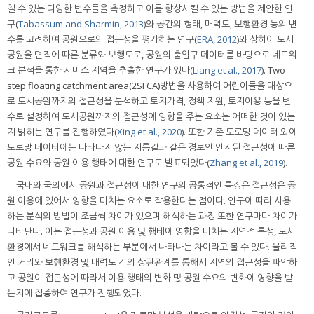
칠 수 있는 다양한 변수들을 측정하고 이를 향상시킬 수 있는 방법을 제안한 연
구(
Tabassum and Sharmin, 2013
)와 공간의 형태, 매력도, 보행환경 등의 변
수를 고려하여 공원으로의 접근성을 평가하는 연구(
ERA, 2012
)와 상하이 도시
공원을 면적에 따른 분류와 보행도로, 공원의 출입구 데이터를 바탕으로 네트워
크 분석을 통한 서비스 지역을 추출한 연구가 있다(
Liang et al., 2017
). Two-
step floating catchment area(2SFCA)방법을 사용하여 어린이들을 대상으
로 도시공원까지의 접근성을 분석하고 토지가격, 정책 지원, 토지이용 등을 변
수로 설정하여 도시공원까지의 접근성에 영향을 주는 요소는 어떠한 것이 있는
지 밝히는 연구를 진행하였다(
Xing et al., 2020
). 또한 기존 도로망 데이터 외에
도로망 데이터에는 나타나지 않는 지름길과 같은 경로인 인지된 접근성에 따른
공원 수요와 공원 이용 행태에 대한 연구도 발표되었다(
Zhang et al., 2019
).
국내와 국외에서 공원과 접근성에 대한 연구의 공통적인 특징은 접근성은 공
원 이용에 있어서 영향을 미치는 요소로 작용한다는 점이다. 연구에 따라 사용
하는 분석의 방법이 조금씩 차이가 있으며 해석하는 과정 또한 연구마다 차이가
나타난다. 이는 접근성과 공원 이용 및 행태에 영향을 미치는 지역적 특성, 도시
환경에서 네트워크를 해석하는 부분에서 나타나는 차이라고 볼 수 있다. 물리적
인 거리와 보행환경 및 매력도 간의 상관관계를 통해서 지역의 접근성을 파악하
고 공원이 접근성에 따라서 이용 행태의 변화 및 공원 수요의 변화에 영향을 받
는지에 집중하여 연구가 진행되었다.