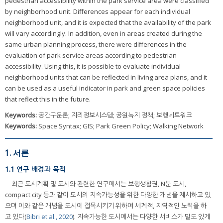
pedestrian accessibility within the park service area were classified
by neighborhood unit. Differences appear for each individual
neighborhood unit, and it is expected that the availability of the park
will vary accordingly. In addition, even in areas created during the
same urban planning process, there were differences in the
evaluation of park service areas according to pedestrian
accessibility. Using this, it is possible to evaluate individual
neighborhood units that can be reflected in living area plans, and it
can be used as a useful indicator in park and green space policies
that reflect this in the future.
Keywords:
공간구문론; 지리정보시스템; 공원녹지 정책; 보행네트워크
Keywords:
Space Syntax; GIS; Park Green Policy; Walking Network
1. 서론
1.1 연구 배경과 목적
최근 도시계획 및 도시와 관련한 연구에서는 보행생활권, N분 도시,
compact city 등과 같이 도시의 지속가능성을 위한 다양한 개념을 제시하고 있
으며 이와 같은 개념을 도시에 접목시키기 위하여 세계적, 지역적인 노력을 하
고 있다(
Bibri et al., 2020
). 지속가능한 도시에서는 다양한 서비스가 밀도 있게