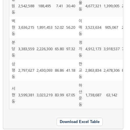
율
원
2,542,588
188,495
7.41
30.40
4,677,321
1,399,005
29.9
동
동
백
이
현
3,636,215
1,891,453
52.02
56.20
매
3,523,634
905,067
25.6
동
동
분
정
당
3,383,559
2,226,300
65.80
97.32
자
4,912,173
3,918,537
79.7
동
동
삼
판
평
2,797,627
2,430,093
86.86
41.18
교
2,863,834
2,478,306
86.5
동
동
하
서
산
현
3,599,381
3,023,219
83.99
67.05
1,738,687
63,142
3.63
운
동
동
Download Excel Table