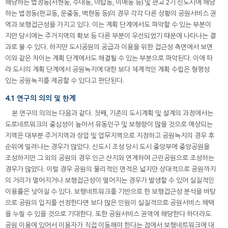
해당하는 법정동(서현동, 수내동, 야탑동, 이매동 등) 및 판교 2기 신도시에 해당
하는 법정동(판교동, 운중동, 백현동 등)의 경우 각각 다른 상황의 공원서비스 권
역과 보행접근성을 가지고 있다. 이는 계획 단계에서도 파악할 수 있는 부분이
지만 당시에는 주거지역의 확보 등 다른 부분이 우선되었기 때문에 나타나는 결
과로 볼 수 있다. 하지만 도시공원의 공급과 이용을 위한 접근성 측면에서 보면
이와 같은 차이는 계획 단계에서도 해결될 수 있는 부분으로 파악된다. 이에 따
라 도시의 계획 단계에서 공원녹지에 대한 보다 체계적인 계획 수립은 형평성
있는 공원녹지를 제공할 수 있다고 판단된다.
4.1 연구의 의의 및 한계
본 연구의 의의는 다음과 같다. 첫째, 기존의 도시계획 및 설계의 과정에서는
도로네트워크의 중심성이 높아서 유동인구 및 보행량이 많을 것으로 예상되는
지역은 대부분 주거지역과 상업 및 업무지역으로 지정하고 공원녹지의 경우 후
순위에 밀려나는 경우가 많았다. 신도시 조성 당시 도시 중앙부에 중앙공원을
조성하지만 그 외의 공원의 경우 인근 산지와 연계하여 근린공원으로 조성하는
경우가 많았다. 이럴 경우 공원의 물리적인 면적은 넓지만 상대적으로 공원까지
의 거리가 멀어지거나 보행접근성이 떨어지는 경우가 발생할 수 있어 실질적인
이용률은 낮아질 수 있다. 보행네트워크를 기반으로 한 보행접근성 분석을 바탕
으로 공원의 입지를 선정한다면 보다 많은 인원이 실질적으로 공원서비스 혜택
을 누릴 수 있을 것으로 기대한다. 또한 공원서비스 권역에 해당한다 하더라도
공원 이용에 있어서 이용자가 직접 이동해야 한다는 점에서 보행네트워크에 대