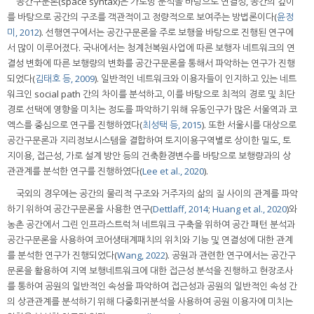
공간구문론(space syntax)은 가로망 분석을 바탕으로 연결성, 공간의 깊이
를 바탕으로 공간의 구조를 객관적이고 정량적으로 보여주는 방법론이다(
윤정
미, 2012
). 선행연구에서는 공간구문론을 주로 보행을 바탕으로 진행된 연구에
서 많이 이루어졌다. 국내에서는 청계천복원사업에 따른 보행자 네트워크의 연
결성 변화에 따른 보행량의 변화를 공간구문론을 통해서 파악하는 연구가 진행
되었다(
김태호 등, 2009
). 일반적인 네트워크와 이용자들이 인지하고 있는 네트
워크인 social path 간의 차이를 분석하고, 이를 바탕으로 최적의 경로 및 최단
경로 선택에 영향을 미치는 정도를 파악하기 위해 유동인구가 많은 서울역과 코
엑스를 중심으로 연구를 진행하였다(
최성택 등, 2015
). 또한 서울시를 대상으로
공간구문론과 지리정보시스템을 결합하여 토지이용구역별로 상이한 밀도, 토
지이용, 접근성, 가로 설계 방안 등의 건축환경변수를 바탕으로 보행량과의 상
관관계를 분석한 연구를 진행하였다(
Lee et al., 2020
).
국외의 경우에는 공간의 물리적 구조와 거주자의 삶의 질 사이의 관계를 파악
하기 위하여 공간구문론을 사용한 연구(
Dettlaff, 2014
;
Huang et al., 2020
)와
농촌 공간에서 그린 인프라스트럭쳐 네트워크 구축을 위하여 공간 패턴 분석과
공간구문론을 사용하여 코어생태계패치의 위치와 기능 및 연결성에 대한 관계
를 분석한 연구가 진행되었다(
Wang, 2022
). 공원과 관련한 연구에서는 공간구
문론을 활용하여 지역 보행네트워크에 대한 접근성 분석을 진행하고 현장조사
를 통하여 공원의 일반적인 속성을 파악하여 접근성과 공원의 일반적인 속성 간
의 상관관계를 분석하기 위해 다중회귀분석을 사용하여 공원 이용자에 미치는