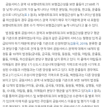
공원서비스 권역 내 보행네트워크의 보행접근성을 보면 율동이 27.69로 가
장 낮게 나타났으며 가장 높게 나타난 지역은 분당동, 하산운동, 판교동, 운중동
순으로 나타났다(
표 3
참조). 보행네트워크의 보행접근성이 높게 나타난 법정동
중 하산운동의 경우 공원서비스 권역 자체가 매우 작기 때문에 권역 내 포함된
보행네트워크의 경로 수가 적어서 보행접근성이 높게 나타났다고 볼 수 있다.
법정동 별로 공원서비스 권역과 보행네트워크의 보행접근성을 분당구 평균
을 기준으로 분류하였는데 이는 공원과 같은 공공재의 서비스는 형평성 있게 공
급되어야 하기 때문에 분당구를 기준으로 선정하였다(
김용국, 2019
). 분류한 결
과 분당구를 기준으로 전체 동 면적 대비 공원서비스 권역에 대해서 18개의 법
정동 중 10개의 법정동(궁내동, 금곡동, 대장동, 동원동, 석운동, 야탑동, 운중동,
율동, 이매동, 하산운동)이 분당구 평균을 넘지 못하고 있다. 이 중에서 야탑동과
이매동의 경우 분당 1기 신도시 조성시에 만들어진 지역으로 비슷한 시기에 조
성된 수내동과 서현동과는 다른 양상을 보이고 있다. 또한 운중동의 경우에도
판교 2기 신도시 조성시에 만들어진 지역으로 판교동, 백현동과는 다른 양상을
보이고 있다. 공원서비스 권역 내 보행접근성을 기준으로 보면 18개의 법정동
중 12개의 법정동(구미동, 궁내동, 금곡동, 대장동, 동원동, 백현동, 삼평동, 석운
동, 수내동, 야탑동, 율동, 이매동)이 분당구 평균을 넘지 못하고 있다(
표 3
참조).
이를 통하여 공원서비스 및 보행네트워크의 보행접근성 수준에서 동 별로 차이
가 있으며 이에 따른 실질적인 주민들의 공원서비스 이용성 및 평가가 다를 것
으로 예상된다. 또한 공원 이용성에 따른 공원 및 공원서비스의 수준에서 차이