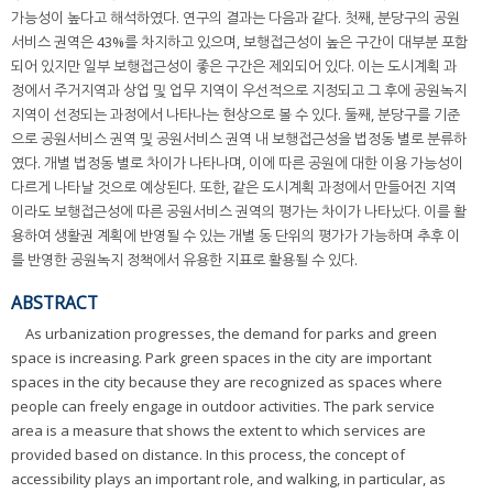
가능성이 높다고 해석하였다. 연구의 결과는 다음과 같다. 첫째, 분당구의 공원
서비스 권역은 43%를 차지하고 있으며, 보행접근성이 높은 구간이 대부분 포함
되어 있지만 일부 보행접근성이 좋은 구간은 제외되어 있다. 이는 도시계획 과
정에서 주거지역과 상업 및 업무 지역이 우선적으로 지정되고 그 후에 공원녹지
지역이 선정되는 과정에서 나타나는 현상으로 볼 수 있다. 둘째, 분당구를 기준
으로 공원서비스 권역 및 공원서비스 권역 내 보행접근성을 법정동 별로 분류하
였다. 개별 법정동 별로 차이가 나타나며, 이에 따른 공원에 대한 이용 가능성이
다르게 나타날 것으로 예상된다. 또한, 같은 도시계획 과정에서 만들어진 지역
이라도 보행접근성에 따른 공원서비스 권역의 평가는 차이가 나타났다. 이를 활
용하여 생활권 계획에 반영될 수 있는 개별 동 단위의 평가가 가능하며 추후 이
를 반영한 공원녹지 정책에서 유용한 지표로 활용될 수 있다.
ABSTRACT
As urbanization progresses, the demand for parks and green
space is increasing. Park green spaces in the city are important
spaces in the city because they are recognized as spaces where
people can freely engage in outdoor activities. The park service
area is a measure that shows the extent to which services are
provided based on distance. In this process, the concept of
accessibility plays an important role, and walking, in particular, as