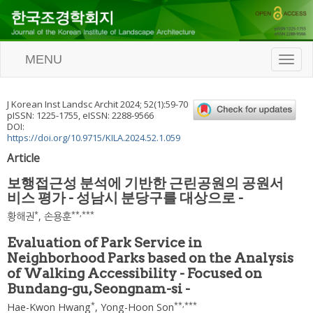
MENU
T
o
g
g
J Korean Inst Landsc Archit
2024
;
52
(
1
):
59
-
70
l
pISSN: 1225-1755, eISSN: 2288-9566
e
DOI:
n
https://doi.org/10.9715/KILA.2024.52.1.059
a
Article
v
i
보행접근성 분석에 기반한 근린공원의 공원서
g
비스 평가 - 성남시 분당구를 대상으로 -
a
t
*
**
,
***
황해권
,
손용훈
i
o
Evaluation of Park Service in
n
Neighborhood Parks based on the Analysis
of Walking Accessibility - Focused on
Bundang-gu, Seongnam-si -
*
**
,
***
Hae-Kwon Hwang
,
Yong-Hoon Son