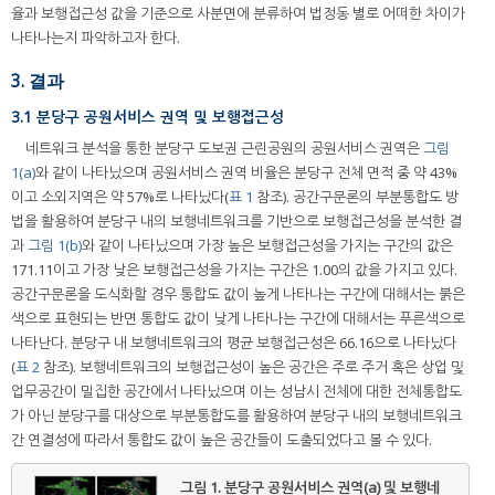
율과 보행접근성 값을 기준으로 사분면에 분류하여 법정동 별로 어떠한 차이가
나타나는지 파악하고자 한다.
3. 결과
3.1 분당구 공원서비스 권역 및 보행접근성
네트워크 분석을 통한 분당구 도보권 근린공원의 공원서비스 권역은
그림
1(a)
와 같이 나타났으며 공원서비스 권역 비율은 분당구 전체 면적 중 약 43%
이고 소외지역은 약 57%로 나타났다(
표 1
참조). 공간구문론의 부분통합도 방
법을 활용하여 분당구 내의 보행네트워크를 기반으로 보행접근성을 분석한 결
과
그림 1(b)
와 같이 나타났으며 가장 높은 보행접근성을 가지는 구간의 값은
171.11이고 가장 낮은 보행접근성을 가지는 구간은 1.00의 값을 가지고 있다.
공간구문론을 도식화할 경우 통합도 값이 높게 나타나는 구간에 대해서는 붉은
색으로 표현되는 반면 통합도 값이 낮게 나타나는 구간에 대해서는 푸른색으로
나타난다. 분당구 내 보행네트워크의 평균 보행접근성은 66.16으로 나타났다
(
표 2
참조). 보행네트워크의 보행접근성이 높은 공간은 주로 주거 혹은 상업 및
업무공간이 밀집한 공간에서 나타났으며 이는 성남시 전체에 대한 전체통합도
가 아닌 분당구를 대상으로 부분통합도를 활용하여 분당구 내의 보행네트워크
간 연결성에 따라서 통합도 값이 높은 공간들이 도출되었다고 볼 수 있다.
그림 1.
분당구 공원서비스 권역(a) 및 보행네