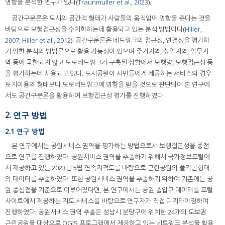
영향을 분석한 연구가 있다(
Traunmuller et al., 2023
).
공간구문론은 도시의 공간적 형태가 사람들의 움직임에 영향을 준다는 것을
바탕으로 보행접근성을 수치화하는데 활용되고 있는 분석 방법이다(
Hiller,
2007
;
Hiller et al., 2012
). 공간구문론은 네트워크의 접근성, 연결성을 평가하
기 위한 분석의 방법론으로 활용 가능성이 있으며 주거지역, 상업지역, 업무지
역 등에 국한되지 않고 도로네트워크가 구축된 상황에서 보행량, 보행접근성 등
을 평가하는데 사용되고 있다. 도시공원이 시민들에게 제공하는 서비스의 경우
토지이용의 형태보다 도로네트워크에 영향을 받을 것으로 판단되어 본 연구에
서도 공간구문론을 활용하여 보행접근성 평가를 진행하였다.
2. 연구 방법
2.1 연구 방법
본 연구에서는 공원서비스 권역을 평가하는 방법으로서 보행접근성을 중점
으로 연구를 진행하였다. 공원서비스 권역을 추출하기 위해서 국가정보포털에
서 제공하고 있는 2023년 5월 연속지적도를 바탕으로 근린공원의 폴리곤형태
의 데이터를 추출하였다. 또한 공원서비스 권역을 추출하기 위하여 기존에는 공
원 중심점을 기준으로 이루어졌다면, 본 연구에서는 공원 출입구 데이터를 포털
사이트에서 제공하는 지도 서비스를 바탕으로 연구자가 직접 디지타이징하여
진행하였다. 공원서비스 권역 추출은 성남시 분당구에 위치한 24개의 도보권
근린공원을 대상으로 QGIS 프로그램에서 제공하고 있는 네트워크 분석을 활용