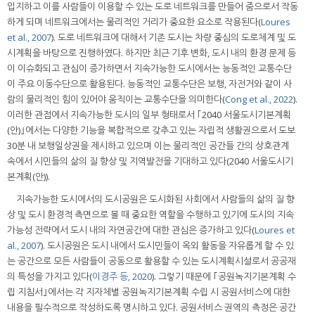
입지하고 이를 사람들이 이용할 수 있는 도로 네트워크를 만들어 줌으로서 작동
하게 되며 네트워크에서는 물리적인 거리가 중요한 요소로 작용된다(
Loures
et al., 2007
). 도로 네트워크에 대해서 기존 도시는 차량 중심의 도로체계 및 도
시계획을 바탕으로 진행하였다. 하지만 최근 기후 변화, 도시 내의 환경 문제 등
이 이슈화되고 관심이 증가하면서 지속가능한 도시에서는 능동적인 교통수단
이 주요 이동수단으로 활용된다. 능동적인 교통수단은 보행, 자전거와 같이 사
람의 물리적인 힘이 있어야 움직이는 교통수단을 의미한다(
Cong et al., 2022
).
이러한 관점에서 지속가능한 도시의 일부 형태로서 ｢2040 서울도시기본계획
(안)｣에서는 다양한 기능을 복합적으로 갖추고 있는 자립적 생활권으로서 도보
30분 내 보행일상권을 제시하고 있으며 이는 물리적인 공간들 간의 상호관계
속에서 시민들의 삶의 질 향상 및 지역발전을 기대하고 있다(2040 서울도시기
본계획(안)).
지속가능한 도시에서의 도시공원은 도시화된 사회에서 사람들의 삶의 질 향
상 및 도시 환경적 측면으로 볼 때 중요한 역할을 수행하고 있기에 도시의 지속
가능성 전략에서 도시 내의 자연공간에 대한 관심은 증가하고 있다(
Loures et
al., 2007
). 도시공원은 도시 내에서 도시민들이 옥외 활동을 자유롭게 할 수 있
는 공간으로 모든 사람들이 공동으로 활용할 수 있는 도시계획시설로서 공공재
의 특성을 가지고 있다(
이경주 등, 2020
). 그렇기 때문에 ｢공원녹지기본계획 수
립 지침서｣에서는 각 지자체별 공원녹지기본계획 수립 시 공원서비스에 대한
내용을 필수적으로 작성하도록 명시하고 있다. 공원서비스 권역의 측정은 공간