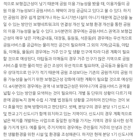
적으로 보행접근성이 낮기 때문에 공원 이용 가능성을 봤을 때, 이용자들의 공
원 이용 가능성보다 공원서비스 혜택이 과잉 공급되고 있다고 볼 수 있다. 하지
만 공원의 경우 쉽게 없애거나 하는 도시기반시설이 아니기 때문에 접근성을 높
일 수 있는 방안인 보행네트워크의 연결성 개선 및 보행 환경 개선을 통한 공원
의 이용 가능성을 높일 수 있다. 3사분면의 경우에는 공원서비스 권역과 보행접
근성이 매우 낮은 지역(궁내동, 대장동, 동원동, 석운동)의 경우에는 우선적으로
공원서비스를 공급하는 물리적인 공간이 필요하며 그 외의 지역(금곡동, 야탑
동, 이매동, 율동)의 경우에는 거주 인구 및 생활 인구에 따라 다른 계획이 필요
할 것으로 예상된다, 야탑동과 이매동의 경우 거주 인구가 많은 지역으로 공원
서비스를 위한 물리적인 공간 조성이 우선적으로 필요하며, 금곡동과 율동의 경
우 상대적으로 인구가 적기 때문에 공원 조성보다는 기존의 공원까지의 공원 이
용 가능성을 높이기 위한 보행접근성 강화에 대한 계획이 필요할 것으로 예상된
다. 4사분면의 경우에는 권역 내 보행접근성은 뛰어나기에 공원서비스 권역을
넓힐 수 있는 방안을 모색하는 것이 필요하다. 개별 동 단위의 상황이 다르기 때
문에 공원녹지 정책 수립 시 개별 법정동의 상황을 고려하여 진단하는 것이 보
다 효율적인 정책 방향이라고 판단된다. 셋째, 분당구의 경우 분당 1기 신도시
및 판교 2기 신도시가 함께 위치하고 있는 지역이다. 신도시의 경우 계획적으로
넓은 택지를 개발하는 사업으로 동일한 성격을 가지는 지역의 경우 유사한 성격
을 가지게 된다. 예를 들어, 주거지역의 경우에는 주민들의 거주의 안녕과 건전
한 생활환경을 위한 시설 및 환경을 조성해준다. 하지만 현재 분당 1기 신도시에