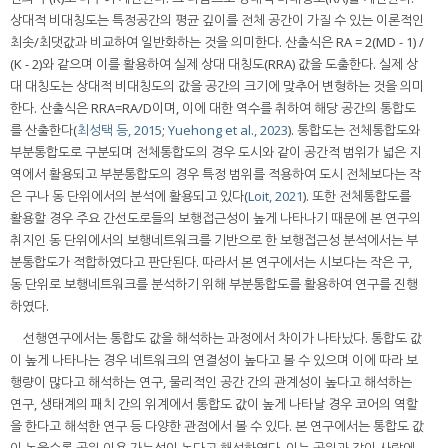
상대적 비대칭도는 특정공간의 평균 깊이를 전체 공간이 가질 수 있는 이론적인
최솟/최댓값과 비교하여 일반화하는 것을 의미한다. 산출식은 RA = 2(MD - 1) /
(K - 2)와 같으며 이를 활용하여 실제 상대 대칭도(RRA) 값을 도출한다. 실제 상
대 대칭도는 상대적 비대칭도의 값을 공간의 크기에 맞추어 변형하는 것을 의미
한다. 산출식은 RRA=RA/D이며, 이에 대한 역수를 취하여 해당 공간의 통합도
를 산출한다(
최성택 등, 2015
;
Yuehong et al., 2023
). 통합도는 전체통합도와
부분통합도로 구분되며 전체통합도의 경우 도시와 같이 공간적 범위가 넓은 지
역에서 활용되고 부분통합도의 경우 특정 범위를 적용하여 도시 전체보다는 작
은 구나 동 단위에서의 분석에 활용되고 있다(
Loit, 2021
). 또한 전체통합도를
활용할 경우 주요 간선도로들의 보행접근성이 높게 나타나기 때문에 본 연구의
취지인 동 단위에서의 보행네트워크를 기반으로 한 보행접근성 분석에서는 부
분통합도가 적합하였다고 판단된다. 따라서 본 연구에서는 시보다는 작은 구,
동 단위로 보행네트워크를 분석하기 위해 부분통합도를 활용하여 연구를 진행
하였다.
선행연구에서는 통합도 값을 해석하는 과정에서 차이가 나타났다. 통합도 값
이 높게 나타나는 경우 네트워크의 연결성이 높다고 볼 수 있으며 이에 따라 보
행량이 많다고 해석하는 연구, 물리적인 공간 간의 관계성이 높다고 해석하는
연구, 생태계의 패치 간의 위계에서 통합도 값이 높게 나타날 경우 코어의 역할
을 한다고 해석한 연구 등 다양한 관점에서 볼 수 있다. 본 연구에서는 통합도 값