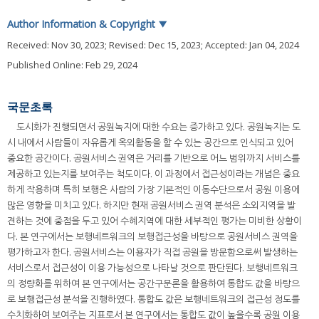
Author Information & Copyright
▼
Received:
Nov 30, 2023
; Revised:
Dec 15, 2023
; Accepted:
Jan 04, 2024
Published Online: Feb 29, 2024
국문초록
도시화가 진행되면서 공원녹지에 대한 수요는 증가하고 있다. 공원녹지는 도
시 내에서 사람들이 자유롭게 옥외활동을 할 수 있는 공간으로 인식되고 있어
중요한 공간이다. 공원서비스 권역은 거리를 기반으로 어느 범위까지 서비스를
제공하고 있는지를 보여주는 척도이다. 이 과정에서 접근성이라는 개념은 중요
하게 작용하며 특히 보행은 사람의 가장 기본적인 이동수단으로서 공원 이용에
많은 영향을 미치고 있다. 하지만 현재 공원서비스 권역 분석은 소외지역을 발
견하는 것에 중점을 두고 있어 수혜지역에 대한 세부적인 평가는 미비한 상황이
다. 본 연구에서는 보행네트워크의 보행접근성을 바탕으로 공원서비스 권역을
평가하고자 한다. 공원서비스는 이용자가 직접 공원을 방문함으로써 발생하는
서비스로서 접근성이 이용 가능성으로 나타날 것으로 판단된다. 보행네트워크
의 정량화를 위하여 본 연구에서는 공간구문론을 활용하여 통합도 값을 바탕으
로 보행접근성 분석을 진행하였다. 통합도 값은 보행네트워크의 접근성 정도를
수치화하여 보여주는 지표로서 본 연구에서는 통합도 값이 높을수록 공원 이용