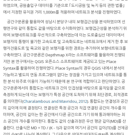
하였으며, 공원출입구 데이터를 기준으로 ｢도시공원 및 녹지 등의 관한 법률｣
에서 지정한 유치권 거리 1,000m를 적용하여 네트워크 분석을 진행하였다.
공간구문론을 활용하여 성남시 분당구 내의 보행접근성을 분석하였으며 선
행연구와 같이 통합도 값을 바탕으로 수치화하였다. 보행접근성을 분석하기 위
하여 보행네트워크를 우선적으로 구축하였는데 이는 도로중심선 데이터에서
보행자의 통행이 불가한 고속도로 및 고속화도로는 네트워크에서 제거 한 후 보
행자전용도로 및 육교와 같은 보행자를 위한 경로는 추가하여 보행네트워크를
구축하였다. 공간구문론은 Depthmap X라는 소프트웨어를 활용하여 진행되
지만 본 연구에서는 QGIS 오픈소스 소프트웨어로 제공되고 있는 Place
Syntax를 활용하여 진행하였다. Place Syntax의 경우 QGIS 내에서 분석이
가능하고 별도의 연동 프로그램이 없다는 장점을 가지고 있으며 네트워크를 통
한 분석 위주로 이용이 가능하기 때문에 본 연구에 적합하다고 판단하였다. 공
간구문론에서의 통합도는 네트워크 간의 인접성을 바탕으로 움직임을 값으로
측정하게 되는데 이는 보행자가 특정 공간에 도착하기 위해 최단경로, 최적경로
를 의미한다(
Charalambous and Mavridou, 2012
). 통합도는 연결성과 공간
의 깊이에 의해 결정된다. 연결성은 특정 공간과 직접 연결된 공간의 개수를 의
미하며, 공간의 깊이는 한 공간에서 다른 공간으로 가기 위해 통과해야하는 최
소 공간의 개수를 의미한다. 통합도 값의 산출과정은 우선 평균 깊이(MD)를 산
출한다. 산출식은 MD = TD / (K - 1)과 같으며 여기서 공간의 깊이(TD)를 전체공
간의 수(K)로 나누어 계산한다. 그 다음으로 상대적 비대칭도(RA)를 계산한다.