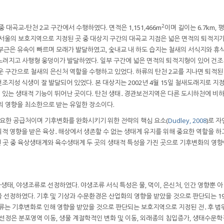
2
대곡교-탄천 2교 구간에서 수행하였다. 면적은 1,151,466m
이며 길이는 6.7km,
. 서울의 보호지역으로 지정된 곳 중 대상지 구간의 대곡교 지점은 넓은 면적의 퇴적지
부근은 유속이 빠르며 모래가 발달하였고, 숯내교 내 하도 습지는 철새의 서식지와 휴
 느려지고 사행형 웅덩이가 발달하였다. 일부 구간에 넓은 면적의 퇴적지형이 있어 건
운 구간으로 철새의 은신처 역할을 수행하고 있었다. 하류의 탄천 2교를 지나면 퇴적
지성 식생이 잘 발달되어 있었다. 본 대상지는 2002년 4월 15일 철새도래지로 지
 있는 생태적 기능이 뛰어난 곳이다. 탄천 생태․경관보전지역은 다른 도시하천에 비
의 영향을 최소한으로 받는 유일한 장소이다.
요한 공급처이며 기후변화를 완화시키기 위한 전략의 핵심 요소(
Dudley, 2008
)로 
적 영향을 받은 육상․해상에서 생존할 수 없는 생태계 유지를 위해 중요한 역할을 하고
된 곳 중 육상생태계와 육수생태계 두 곳의 생태적 특성을 가진 곳으로 기후변화의 영향
물생태, 야생조류로 선정하였다. 야생조류 서식 특성은 물, 먹이, 은신처, 인간 영향뿐 
 선정하였다. 기후 및 기상과 수문환경은 산업화의 영향을 받았을 것으로 판단되는 19
조류는 기후변화로 인해 영향을 받았을 것으로 판단되는 보호지역으로 지정된 전․후 범
 선정은 분포영역 이동, 생물 계절학적인 변화 및 이동, 외래종의 침입증가, 생태수문