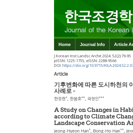
Home
Journal Info
Article A
J Korean Inst Landsc Archit
2024
;
52
(
2
):
79
-
95
pISSN: 1225-1755, eISSN: 2288-9566
DOI:
https://doi.org/10.9715/KILA.2024.52.2.0
Article
기후변화에 따른 도시하천의 
사례로 -
*
**
***
한정현
,
한봉호
,
곽정인
A Study on Changes in Habi
according to Climate Chan
Landscape Conservation Ar
*
**
Jeong-Hyeon Han
,
Bong-Ho Han
,
Jeo