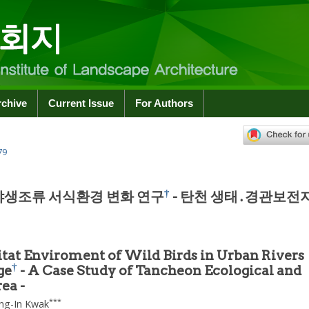
rchive
Current Issue
For Authors
79
†
야생조류 서식환경 변화 연구
- 탄천 생태․경관보전
tat Enviroment of Wild Birds in Urban Rivers
†
ge
- A Case Study of Tancheon Ecological and
ea -
***
ng-In Kwak