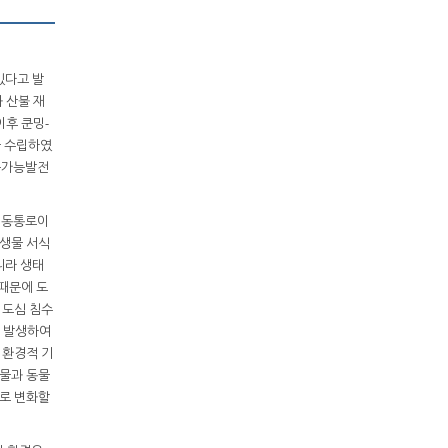
있다고 발
 산불 재
이후 쿤밍-
을 수립하였
속가능발전
이동통로이
 생물 서식
니라 생태
 때문에 도
 도심 침수
주 발생하여
한 환경적 기
식물과 동물
으로 변화할