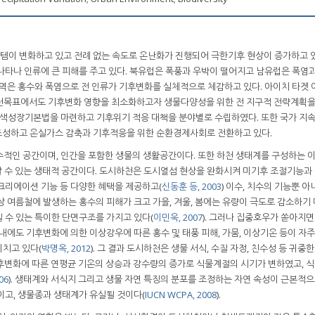
스템이 변화하고 있고 전례 없는 속도로 온난화가 진행되어 극한기후 현상이 증가하고 
나타나 인류에 큰 피해를 주고 있다. 북유럽은 폭풍과 우박이 떨어지고 남유럽은 폭염과
지역은 홍수와 폭염으로 전 인류가 기후변화를 실체적으로 체감하고 있다. 아이치 타겟 
실천목표에서도 기후변화 영향을 최소화하고자 생물다양성을 위한 전 지구적 전략계획
녹색성장기본법을 마련하고 기후위기 적응 대책을 분야별로 수립하였다. 또한 국가 지
 조성하고 온실가스 감축과 기후적응을 위한 순환경제사회로 전환하고 있다.
수적인 공간이며, 인간을 포함한 생물의 생활공간이다. 또한 하천 생태계를 구성하는 
날 수 있는 생태적 공간이다. 도시하천은 도시열섬 현상을 완화시켜 미기후 조절기능과
크리에이션 기능 등 다양한 혜택을 제공하고(
신동훈 등, 2003
) 이수, 치수의 기능뿐 아
상 여름철에 발생하는 홍수의 피해가 크고 가을, 겨울, 봄에는 유량이 극도로 감소하기
 수 있는 특이한 단면구조를 가지고 있다(
이민욱, 2007
). 그러나 집중호우가 쏟아지면
내에도 기후변화에 의한 이상강우에 따른 홍수 및 태풍 피해, 가뭄, 이상기온 등이 자
치고 있다(
박명옥, 2012
). 그 결과 도시하천은 생물 서식, 수질 자정, 친수성 등 귀중
 기후변화에 따른 연평균 기온의 상승과 강수량의 증가로 식물계절의 시기가 변하였고, 
06
). 생태계와 서식지 그리고 생물 자연 특징의 분포를 조정하는 자연 속성이 근본적
이고, 생물종과 생태계가 유실될 것이다(
IUCN WCPA, 2008
).