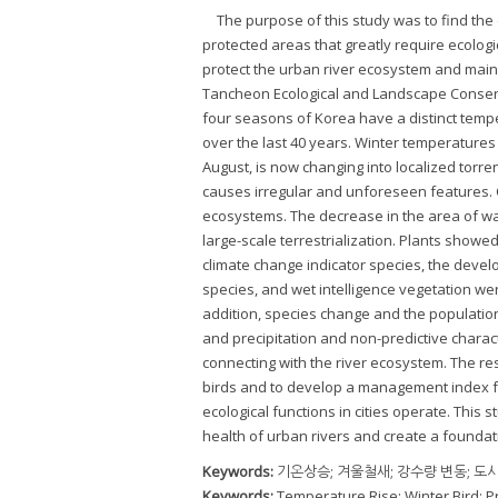
The purpose of this study was to find the
protected areas that greatly require ecologi
protect the urban river ecosystem and maint
Tancheon Ecological and Landscape Conserva
four seasons of Korea have a distinct tempe
over the last 40 years. Winter temperatures
August, is now changing into localized torre
causes irregular and unforeseen features. 
ecosystems. The decrease in the area of w
large-scale terrestrialization. Plants show
climate change indicator species, the deve
species, and wet intelligence vegetation we
addition, species change and the population
and precipitation and non-predictive charact
connecting with the river ecosystem. The res
birds and to develop a management index f
ecological functions in cities operate. This
health of urban rivers and create a foundati
Keywords:
기온상승; 겨울철새; 강수량 변동; 도
Keywords:
Temperature Rise; Winter Bird; Pr