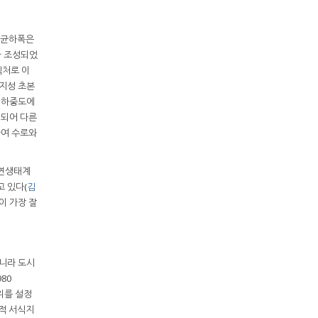
 평균하폭은
가 조성되었
식처로 이
조지성 초본
된 하중도에
정되어 다른
하여 수로와
자연생태계
 있다(
김
이 가장 잘
아니라 도시
80
위를 설정
학적 서식지