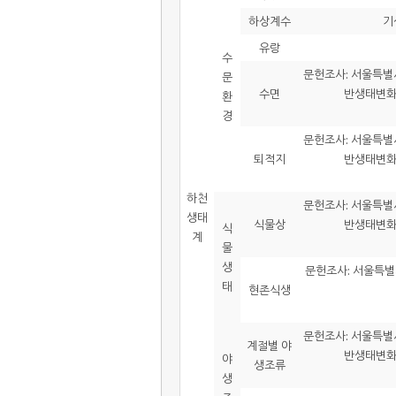
하상계수
기
유랑
수
문헌조사: 서울특별시
문
수면
반생태변화관
환
경
문헌조사: 서울특별시
퇴적지
반생태변화관
하천
문헌조사: 서울특별시
생태
식물상
반생태변화관
식
계
물
생
문헌조사: 서울특별시
태
현존식생
문헌조사: 서울특별시
계절별 야
반생태변화관
야
생조류
생