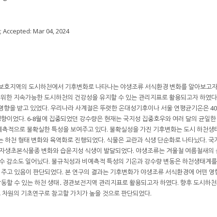
; Accepted:
Mar 04, 2024
 보호지역의 도시하천에서 기후변화로 나타나는 야생조류 서식환경 변화를 알아보고자
위한 지속가능한 도시하천의 건강성을 유지할 수 있는 관리지표로 활용되고자 하였다
향을 받고 있었다. 우리나라 사계절은 뚜렷한 온대성기후이나 서울 연평균기온은 40년간
 경향이었다. 6-8월에 집중되었던 강수량은 현재는 국지성 집중호우와 여러 달의 균일한
예측적으로 불확실한 특성을 보여주고 있다. 불확실성을 가진 기후변화는 도시 하천생
는 하천 형태 변화와 육역화로 진행되었다. 식물은 교란과 식생 단순화로 나타났다. 국
 자생초본식물종 변화와 습윤지성 식생이 발달되었다. 야생조류는 겨울철 여름철새의 
체수 감소도 일어났다. 불규칙성과 비예측적 특성의 기온과 강수량 변동은 하천생태계
 주고 있음이 판단되었다. 본 연구의 결과는 기후변화가 야생조류 서식환경에 어떤 영
작동할 수 있는 하천 생태․경관보전지역 관리지표로 활용되고자 하였다. 향후 도시하
 차원의 기초연구로 참고할 가치가 높을 것으로 판단되었다.