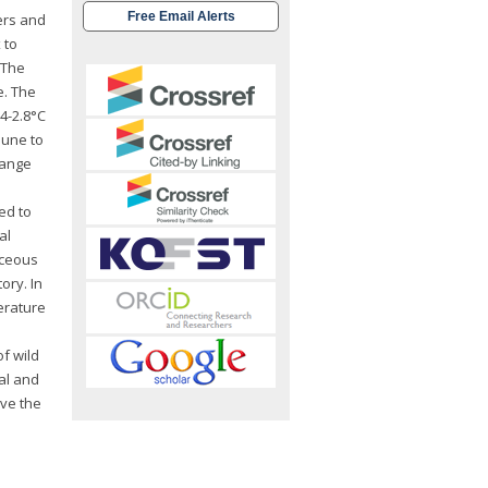
Free Email Alerts
ers and
 to
 The
e. The
4-2.8°C
June to
hange
ed to
al
aceous
ory. In
erature
f wild
al and
ove the