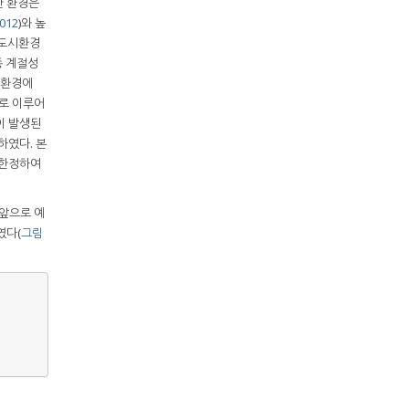
한 환경은
2012
)와 높
 도시환경
종 계절성
식환경에
으로 이루어
이 발생된
하였다. 본
 한정하여
앞으로 예
였다(
그림