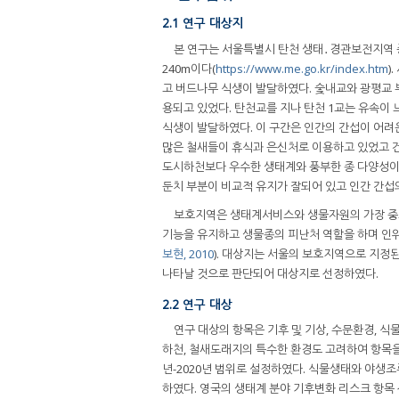
2.1 연구 대상지
본 연구는 서울특별시 탄천 생태․경관보전지역 중 
240m이다(
https://www.me.go.kr/index.htm
)
고 버드나무 식생이 발달하였다. 숯내교와 광평교 
용되고 있었다. 탄천교를 지나 탄천 1교는 유속이
식생이 발달하였다. 이 구간은 인간의 간섭이 어려
많은 철새들이 휴식과 은신처로 이용하고 있었고 건조
도시하천보다 우수한 생태계와 풍부한 종 다양성이
둔치 부분이 비교적 유지가 잘되어 있고 인간 간섭
보호지역은 생태계서비스와 생물자원의 가장 중
기능을 유지하고 생물종의 피난처 역할을 하며 인위
보현, 2010
). 대상지는 서울의 보호지역으로 지정
나타날 것으로 판단되어 대상지로 선정하였다.
2.2 연구 대상
연구 대상의 항목은 기후 및 기상, 수문환경, 식
하천, 철새도래지의 특수한 환경도 고려하여 항목을
년-2020년 범위로 설정하였다. 식물생태와 야생
하였다. 영국의 생태계 분야 기후변화 리스크 항목