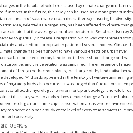
 changes in the habitat of wild birds caused by climate change in urban riv
cal functions. In the future, this study can be used as a management index
ain the health of sustainable urban rivers, thereby ensuring biodiversity.
tion Area, selected as a target site, has been affected by climate chang
rate climate, but the average annual temperature in Seoul has risen by 2.
 tended to gradually increase. Precipitation, which was concentrated from 
ntial rain and a uniform precipitation pattern of several months. Climate c
Climate change has been shown to have various effects on urban river
ater surface and sedimentary land impacted river shape change and has l
ed disturbance, and the vegetation was simplified. The emergence of nation
lopment of foreign herbaceous plants, the change of dry land native herb
re developed. Wild birds appeared in the territory of winter-summer migrat
s of migratory birds also occurred. It was judged that fluctuations in temp
eristics affect the hydrological environment, plant ecology, and wild birds
ults of this study were to analyze how climate change affects the habitat o
or river ecological and landscape conservation areas where environment
 study can serve as a basic study at the level of ecosystem services to impr
on for biodiversity.
시환경; 생물다양성
ecipitation Variation; Urban Environment; Biodiversity