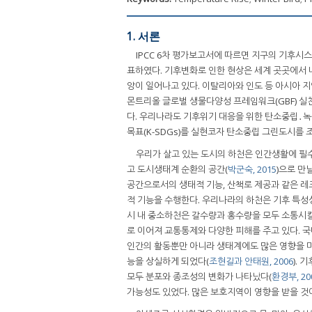
1. 서론
IPCC 6차 평가보고서에 따르면 지구의 기후시
표하였다. 기후변화로 인한 현상은 세계 곳곳에서 
앙이 일어나고 있다. 이탈리아와 인도 등 아시아 
몬트리올 글로벌 생물다양성 프레임워크(GBF) 
다. 우리나라도 기후위기 대응을 위한 탄소중립․
목표(K-SDGs)를 실현코자 탄소중립 그린도시를
우리가 살고 있는 도시의 하천은 인간생활에 필
고 도시생태계 순환의 공간(
박군숙, 2015
)으로 만
공간으로서의 생태적 기능, 산책로 제공과 같은 레
적 기능을 수행한다. 우리나라의 하천은 기후 특성
시 내 중소하천은 갈수량과 홍수량을 모두 소통시킬
로 이어져 교통통제와 다양한 피해를 주고 있다. 국
인간의 활동뿐만 아니라 생태계에도 많은 영향을 미
능을 상실하게 되었다(
조현길과 안태원, 2006
).
모두 분포와 종조성의 변화가 나타났다(
환경부, 20
가능성도 있었다. 많은 보호지역이 영향을 받을 것