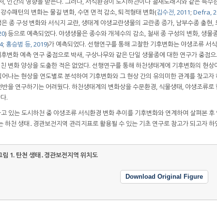
처, 인간의 영향을 받는다. 그러나, 서식환경이 도시하천이나 철새도래지와 같은 특수
 강수패턴의 변화는 물길 변화, 수면 면적 감소, 퇴적형태 변화(
김수전, 2011
;
Defra, 
생은 종 구성 변화와 서식지 교란, 생태계 야생교란생물의 교란종 증가, 남부수종 출현,
20
) 등으로 예측되었다. 야생생물은 종수와 개체수의 감소, 철새 종 구성의 변화, 생물
4
;
홍승범 등, 2019
)가 예측되었다. 선행연구를 통해 고찰한 기후변화는 야생조류 서
기후변화 예측 연구 중점으로 박새, 구상나무와 같은 단일 생물종에 대한 연구가 중점
친 변화 양상을 도출한 적은 없었다. 선행연구를 통해 하천생태계에 기후변화의 현상
어나는 현상을 연도별로 분석하여 기후변화와 그 현상 간의 유의미한 관계를 찾고자 
전반을 연구하기는 어려웠다. 하천생태계의 변화상을 수문환경, 식물생태, 야생조류로
다.
고 있는 도시하천 중 야생조류 서식환경 변화 추이를 기후변화와 연계하여 살펴본 후 
는 하천 생태․경관보전지역 관리지표로 활용될 수 있는 기초 연구로 참고가 되고자 하
그림 1.
탄천 생태․경관보전지역 위치도
Download Original Figure