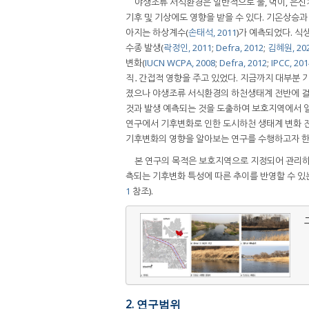
야생조류 서식환경은 일반적으로 물, 먹이, 은신
기후 및 기상에도 영향을 받을 수 있다. 기온상승과
아지는 하상계수(
손태석, 2011
)가 예측되었다. 식
수종 발생(
곽정인, 2011
;
Defra, 2012
;
김혜원, 20
변화(
IUCN WCPA, 2008
;
Defra, 2012
;
IPCC, 201
직․간접적 영향을 주고 있었다. 지금까지 대부분 
졌으나 야생조류 서식환경의 하천생태계 전반에 걸
것과 발생 예측되는 것을 도출하여 보호지역에서 일
연구에서 기후변화로 인한 도시하천 생태계 변화 
기후변화의 영향을 알아보는 연구를 수행하고자 한
본 연구의 목적은 보호지역으로 지정되어 관리하
측되는 기후변화 특성에 따른 추이를 반영할 수 있
1
참조).
2. 연구범위