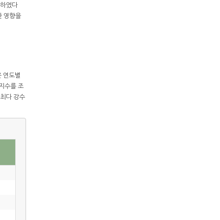
 하였다
한 영향을
은 연도별
량지수를 조
 최다 강수