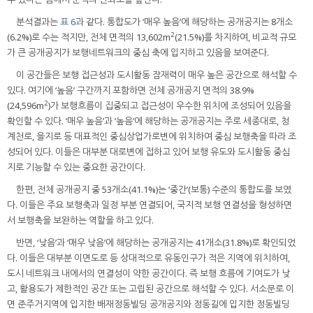
분석결과는
표 6
과 같다. 통합도가 ‘매우 높음’에 해당하는 공개공지는 8개소
2
(6.2%)로 수는 적지만, 전체 면적의 13,602m
(21.5%)를 차지하여, 비교적 규모
가 큰 공개공지가 보행네트워크의 중심 축에 입지하고 있음을 보여준다.
이 공간들은 보행 접근성과 도시활동 잠재력이 매우 높은 공간으로 해석할 수
있다. 여기에 ‘높음’ 구간까지 포함하면 전체 공개공지 면적의 38.9%
2
(24,596m
)가 보행흐름이 집중되고 접근성이 우수한 위치에 조성되어 있음을
확인할 수 있다. ‘매우 높음’과 ‘높음’에 해당하는 공개공지는 주로 세종대로, 청
계천로, 을지로 등 대표적인 중심상업가로변에 위치하여 중심 보행축을 따라 조
성되어 있다. 이들은 대부분 대로변에 접하고 있어 보행 유도와 도시활동 중심
지로 기능할 수 있는 중요한 공간이다.
한편, 전체 공개공지 중 53개소(41.1%)는 ‘중간’(보통) 수준의 통합도를 보였
다. 이들은 주요 보행축과 일정 부분 연결되어, 국지적 보행 연결성을 형성하면
서 보행축을 보완하는 역할을 하고 있다.
반면, ‘낮음’과 ‘매우 낮음’에 해당하는 공개공지는 41개소(31.8%)로 확인되었
다. 이들은 대부분 이면도로 등 상대적으로 유동인구가 적은 지역에 위치하여,
도시 네트워크 내에서의 연결성이 약한 공간이다. 즉 보행 흐름에 기여도가 낮
고, 활용도가 제한적인 공간 또는 고립된 공간으로 해석할 수 있다. 서소문로 이
면 준주거지역에 입지한 배재정동빌딩 공개공지와 정동길에 입지한 정동빌딩