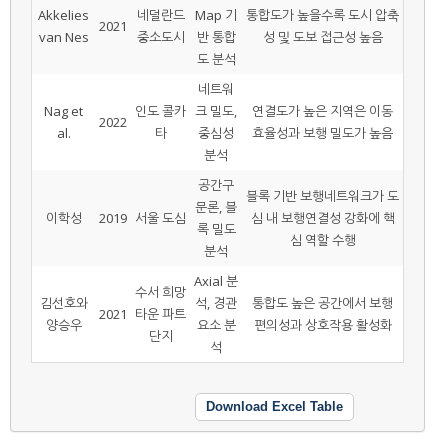
Akkelies
네덜란드
Map 기
통합도가 높을수록 도시 압축
2021
van Nes
중소도시
반 통합
성 및 도보 접근성 높음
도 분석
네트워
Nag et
인도 콜카
크 밀도,
연결도가 높은 지역은 이동
2022
al.
타
중심성
효율성과 보행 밀도가 높음
분석
공간구
블록 기반 보행네트워크가 도
문론, 블
이학성
2019
서울 도심
심 내 보행연결성 강화에 핵
록 밀도
심 역할 수행
분석
Axial 분
수서 희망
김선호와
석, 경관
통합도 높은 공간에서 보행
2021
타운 파트
양승우
요소 분
편의성과 상호작용 활성화
단지
석
Download Excel Table