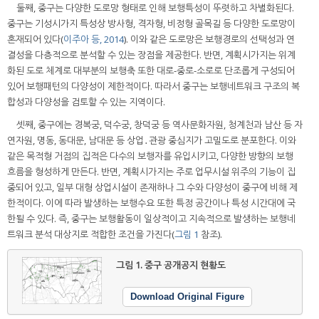
둘째, 중구는 다양한 도로망 형태로 인해 보행특성이 뚜렷하고 차별화된다.
중구는 기성시가지 특성상 방사형, 격자형, 비정형 골목길 등 다양한 도로망이
혼재되어 있다(
이주아 등, 2014
). 이와 같은 도로망은 보행경로의 선택성과 연
결성을 다층적으로 분석할 수 있는 장점을 제공한다. 반면, 계획시가지는 위계
화된 도로 체계로 대부분의 보행축 또한 대로-중로-소로로 단조롭게 구성되어
있어 보행패턴의 다양성이 제한적이다. 따라서 중구는 보행네트워크 구조의 복
합성과 다양성을 검토할 수 있는 지역이다.
셋째, 중구에는 경복궁, 덕수궁, 창덕궁 등 역사문화자원, 청계천과 남산 등 자
연자원, 명동, 동대문, 남대문 등 상업․관광 중심지가 고밀도로 분포한다. 이와
같은 목적형 거점의 집적은 다수의 보행자를 유입시키고, 다양한 방향의 보행
흐름을 형성하게 만든다. 반면, 계획시가지는 주로 업무시설 위주의 기능이 집
중되어 있고, 일부 대형 상업시설이 존재하나 그 수와 다양성이 중구에 비해 제
한적이다. 이에 따라 발생하는 보행수요 또한 특정 공간이나 특성 시간대에 국
한될 수 있다. 즉, 중구는 보행활동이 일상적이고 지속적으로 발생하는 보행네
트워크 분석 대상지로 적합한 조건을 가진다(
그림 1
참조).
그림 1.
중구 공개공지 현황도
Download Original Figure