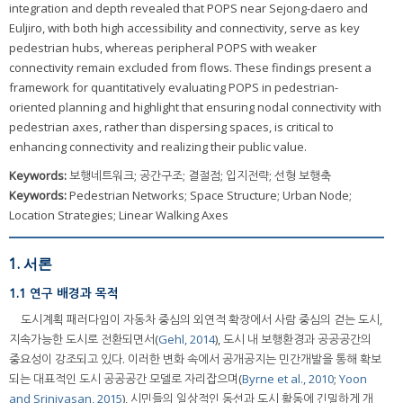
integration and depth revealed that POPS near Sejong-daero and
Euljiro, with both high accessibility and connectivity, serve as key
pedestrian hubs, whereas peripheral POPS with weaker
connectivity remain excluded from flows. These findings present a
framework for quantitatively evaluating POPS in pedestrian-
oriented planning and highlight that ensuring nodal connectivity with
pedestrian axes, rather than dispersing spaces, is critical to
enhancing connectivity and realizing their public value.
Keywords:
보행네트워크; 공간구조; 결절점; 입지전략; 선형 보행축
Keywords:
Pedestrian Networks; Space Structure; Urban Node;
Location Strategies; Linear Walking Axes
1. 서론
1.1 연구 배경과 목적
도시계획 패러다임이 자동차 중심의 외연적 확장에서 사람 중심의 걷는 도시,
지속가능한 도시로 전환되면서(
Gehl, 2014
), 도시 내 보행환경과 공공공간의
중요성이 강조되고 있다. 이러한 변화 속에서 공개공지는 민간개발을 통해 확보
되는 대표적인 도시 공공공간 모델로 자리잡으며(
Byrne et al., 2010
;
Yoon
and Srinivasan, 2015
), 시민들의 일상적인 동선과 도시 활동에 긴밀하게 개