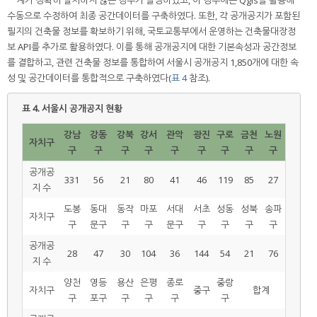
수동으로 수정하여 최종 공간데이터를 구축하였다. 또한, 각 공개공지가 포함된
필지의 건축물 정보를 확보하기 위해, 국토교통부에서 운영하는 건축물대장정
보 API를 추가로 활용하였다. 이를 통해 공개공지에 대한 기본속성과 공간정보
를 결합하고, 관련 건축물 정보를 통합하여 서울시 공개공지 1,850개에 대한 속
성 및 공간데이터를 통합적으로 구축하였다(
표 4
참조).
표 4.
서울시 공개공지 현황
강남
강동
강북
강서
관악
광진
구로
금천
노원
자치구
구
구
구
구
구
구
구
구
구
공개공
331
56
21
80
41
46
119
85
27
지 수
도봉
동대
동작
마포
서대
서초
성동
성북
송파
자치구
구
문구
구
구
문구
구
구
구
구
공개공
28
47
30
104
36
144
54
21
76
지 수
양천
영등
용산
은평
종로
중랑
자치구
중구
합계
구
포구
구
구
구
구