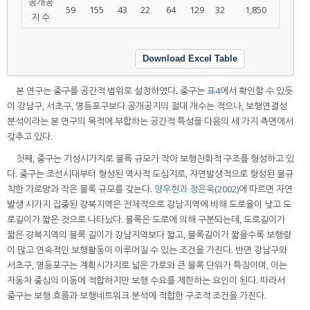
공개공
59
155
43
22
64
129
32
1,850
지 수
Download Excel Table
본 연구는 중구를 공간적 범위로 설정하였다. 중구는
표4
에서 확인할 수 있듯
이 강남구, 서초구, 영등포구보다 공개공지의 절대 개수는 적으나, 보행연결성
분석이라는 본 연구의 목적에 부합하는 공간적 특성을 다음의 세 가지 측면에서
갖추고 있다.
첫째, 중구는 기성시가지로 블록 규모가 작아 보행친화적 구조를 형성하고 있
다. 중구는 조선시대부터 형성된 역사적 도심지로, 자연발생적으로 형성된 불규
칙한 가로망과 작은 블록 규모를 갖는다.
양우현과 정은욱(2002)
에 따르면 자연
발생 시가지 집중된 강북지역은 전체적으로 강남지역에 비해 도로율이 낮고 도
로길이가 짧은 것으로 나타났다. 블록은 도로에 의해 구분되는데, 도로길이가
짧은 강북지역의 블록 길이가 강남지역보다 짧고, 블록길이가 짧을수록 보행량
이 많고 연속적인 보행활동이 이루어질 수 있는 조건을 가진다. 반면 강남구와
서초구, 영등포구는 계획시가지로 넓은 가로와 큰 블록 단위가 특징이며, 이는
자동차 중심의 이동에 적합하지만 보행 수요를 제한하는 요인이 된다. 따라서
중구는 보행 흐름과 보행네트워크 분석에 적합한 구조적 조건을 가진다.