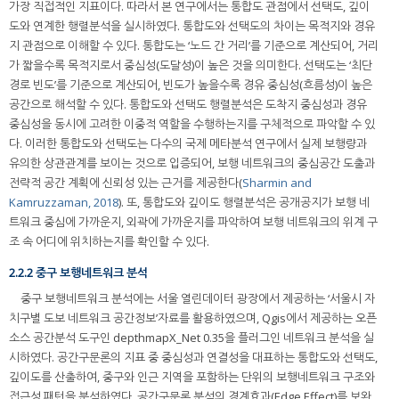
가장 직접적인 지표이다. 따라서 본 연구에서는 통합도 관점에서 선택도, 깊이
도와 연계한 행렬분석을 실시하였다. 통합도와 선택도의 차이는 목적지와 경유
지 관점으로 이해할 수 있다. 통합도는 ‘노드 간 거리’를 기준으로 계산되어, 거리
가 짧을수록 목적지로서 중심성(도달성)이 높은 것을 의미한다. 선택도는 ‘최단
경로 빈도’를 기준으로 계산되어, 빈도가 높을수록 경유 중심성(흐름성)이 높은
공간으로 해석할 수 있다. 통합도와 선택도 행렬분석은 도착지 중심성과 경유
중심성을 동시에 고려한 이중적 역할을 수행하는지를 구체적으로 파악할 수 있
다. 이러한 통합도와 선택도는 다수의 국제 메타분석 연구에서 실제 보행량과
유의한 상관관계를 보이는 것으로 입증되어, 보행 네트워크의 중심공간 도출과
전략적 공간 계획에 신뢰성 있는 근거를 제공한다(
Sharmin and
Kamruzzaman, 2018
). 또, 통합도와 깊이도 행렬분석은 공개공지가 보행 네
트워크 중심에 가까운지, 외곽에 가까운지를 파악하여 보행 네트워크의 위계 구
조 속 어디에 위치하는지를 확인할 수 있다.
2.2.2 중구 보행네트워크 분석
중구 보행네트워크 분석에는 서울 열린데이터 광장에서 제공하는 ‘서울시 자
치구별 도보 네트워크 공간정보’자료를 활용하였으며, Qgis에서 제공하는 오픈
소스 공간분석 도구인 depthmapX_Net 0.35을 플러그인 네트워크 분석을 실
시하였다. 공간구문론의 지표 중 중심성과 연결성을 대표하는 통합도와 선택도,
깊이도를 산출하여, 중구와 인근 지역을 포함하는 단위의 보행네트워크 구조와
접근성 패턴을 분석하였다. 공간구문론 분석의 경계효과(Edge Effect)를 보완