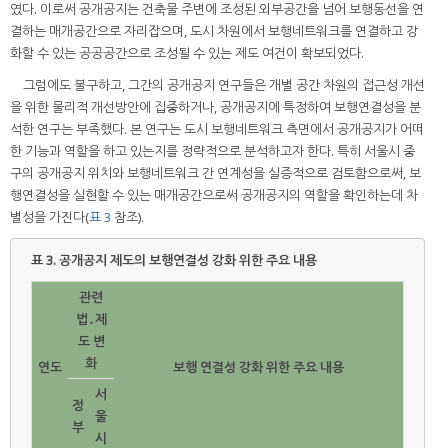
였다. 이로써 공개공지는 건축물 주변에 조성된 외부공간을 넘어 보행동선을 연
결하는 매개공간으로 자리잡으며, 도시 차원에서 보행네트워크를 연결하고 강
화할 수 있는 공공공간으로 조성될 수 있는 제도 여건이 확보되었다.
그럼에도 불구하고, 그간의 공개공지 연구들은 개별 공간 차원의 접근성 개선
을 위한 물리적 개선방안에 집중하거나, 공개공지에 특정하여 보행연결성을 분
석한 연구는 부족했다. 본 연구는 도시 보행네트워크 측면에서 공개공지가 어떠
한 기능과 역할을 하고 있는지를 정략적으로 분석하고자 한다. 특히 서울시 중
구의 공개공지 위치와 보행네트워크 간 연계성을 실증적으로 검토함으로써, 보
행연결성을 실현할 수 있는 매개공간으로써 공개공지의 역할을 확인하는데 차
별성을 가진다(
표 3
참조).
표 3.
공개공지 제도의 보행연결성 강화 위한 주요 내용
관련
법․제
도 변
화
연도
보행 연결성 강화 위한 주요 내용
서
정
울
부
시