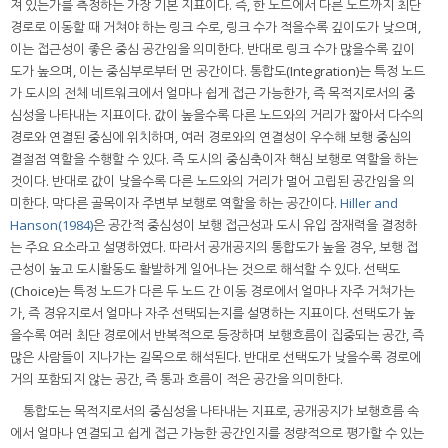
져 있는가를 측정하는 가장 기본 지표이다. 즉, 한 노드에서 다른 노드까지 최단
경로로 이동할 때 거쳐야 하는 링크 수로, 링크 수가 적을수록 깊이도가 낮으며,
이는 접근성이 좋은 중심 공간임을 의미한다. 반대로 링크 수가 많을수록 깊이
도가 높으며, 이는 중심부로부터 먼 공간이다. 통합도(Integration)는 특정 노드
가 도시의 전체 네트워크에서 얼마나 쉽게 접근 가능한가, 즉 목적지로서의 중
심성을 나타내는 지표이다. 값이 높을수록 다른 노드와의 거리가 짧아서 다수의
경로와 연결된 중심에 위치하며, 여러 경로와의 연결성이 우수해 보행 중심의
결절점 역할을 수행할 수 있다. 즉 도시의 중심축이자 핵심 보행로 역할을 하는
것이다. 반대로 값이 낮을수록 다른 노드와의 거리가 멀어 고립된 공간임을 의
미한다. 막다른 골목이자 주변부 보행로 역할을 하는 공간이다.
Hiller and
Hanson(1984)
은 공간적 중심성이 보행 접근성과 도시 유입 잠재력을 결정하
는 주요 요소라고 설명하였다. 따라서 공개공지의 통합도가 높을 경우, 보행 접
근성이 높고 도시활동도 활발하게 일어나는 것으로 해석할 수 있다. 선택도
(Choice)는 특정 노드가 다른 두 노드 간 이동 경로에서 얼마나 자주 거쳐가는
가, 즉 경유지로서 얼마나 자주 선택되는지를 설명하는 지표이다. 선택도가 높
을수록 여러 최단 경로에서 반복적으로 등장하며 보행흐름이 집중되는 공간, 즉
많은 사람들이 지나가는 길목으로 해석된다. 반대로 선택도가 낮을수록 경로에
거의 포함되지 않는 공간, 즉 통과 흐름이 적은 공간을 의미한다.
통합도는 목적지로서의 중심성을 나타내는 지표로, 공개공지가 보행흐름 속
에서 얼마나 연결되고 쉽게 접근 가능한 공간인지를 정량적으로 평가할 수 있는