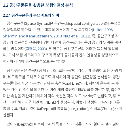
2.2 공간구문론을 활용한 보행연결성 분석
2.2.1 공간구문론과 주요 지표의 의미
공간구문론(Space Syntax)은 공간구조(spatial configuration)의 속성을
정량적으로 평가할 수 있는 대표적 이론이자 분석 도구이다(
Hillier, 1996
;
Sharmin and Kamruzzaman, 2018
;
Nag et al., 2022
). 즉, 공간구조상 각
공간의 접근성을 산출함에 있어서 전체 공간구조에서 특정 공간의 위계를 계산
하는 방식이다(
김영욱, 2003
). 본 연구는 공간구문론의 이러한 특성을 활용하
여, 도시 보행 네트워크의 구조적 특성과 공개공지 간의 연결성을 정량적으로
평가하기 위해 공간구문론으로 분석하였다.
공간구문론은 분석대상 범위 내의 모든 공간이 기점이자 종점이 되는 가정 아
래, 네트워크를 그래프 이론으로 해석하여 각 공간의 접근성을 분석한다. 공간
구문론에서 가장 기본적인 단위는 축선(Axial Line)인데, 사람이 한눈에 볼 수
있는 가장 긴 직선을 의미한다. 여러 개의 축선이 네트워크를 형성한 후, 축선에
대한 속성을 계산하기 위하여 각의 축선은 각의 노드(Node)로 변환되고, 두 축
선이 교차하거나 겹치면 링크(Link)가 생성된다. 이렇게 생성된 노드와 링크를
통해 주요 지표인 깊이도(Depth)와 통합도(Integration), 선택도(Choice)가 계
산된다.
깊이도(Depth)는 네트워크에서 특정 노드가 다른 노드와 얼마나 멀리 떨어