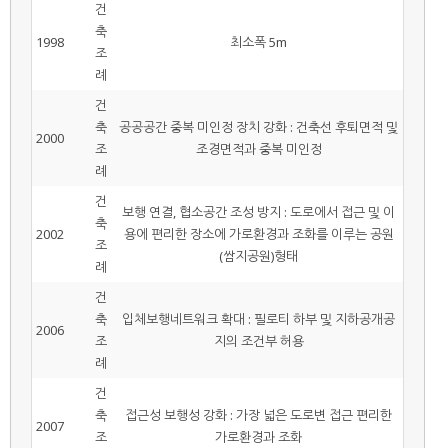
건
축
1998
최소폭 5m
조
례
건
축
공공공간 중복 미인정 장치 강화 : 건축선 후퇴면적 및
2000
조
조경면적과 중복 미인정
례
건
보행 연결, 협소공간 조성 방지 : 도로에서 접근 및 이
축
2002
용에 편리한 장소에 가로환경과 조화를 이루는 공원
조
(쌈지공원)형태
례
건
축
입체보행네트워크 확대 : 필로티 하부 및 지하공개공
2006
조
지의 조건부 허용
례
건
축
접근성 보행성 강화 : 가장 넓은 도로변 접근 편리한
2007
조
가로환경과 조화