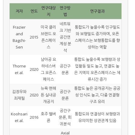
연구대상
연구방
저자
연도
연구결과
지
법
네트워
Frazier
미국 클리
통합도가 높을수록 인구밀도
크 기반
and
브랜드 오
와 보행밀도 증가하며, 오픈
2015
공간연
Bagchi-
픈스페이
스페이스는 보행통합도를 향
계성 분
Sen
스
상하는 역할
석
남아공 요
통합도 높을수록 보행량과 상
Thorne
하네스버
공간구
업활동 밀도 높고, 연결도 높
2020
et al.
그 오픈스
문론
은 지역의 오픈스페이스는 체
페이스
류시간 증가
뉴욕 맨해
통합도 높은 공개공지는 공공
김정우와
공간구
2020
튼 실내공
성 인식도 높고, 다중 연결형
최재필
문론
개공지
구조 유리
공간구
Koohsari
호주 멜버
통합도와 연결성이 보행량과
2016
문론, 회
et al.
른
유의미한 상관관계 있음
귀분석
Axial