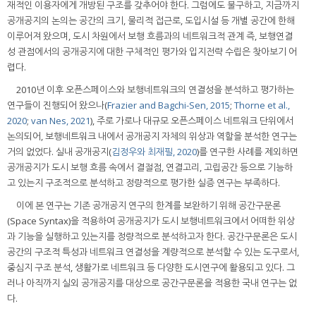
재적인 이용자에게 개방된 구조를 갖추어야 한다. 그럼에도 불구하고, 지금까지
공개공지의 논의는 공간의 크기, 물리적 접근로, 도입시설 등 개별 공간에 한해
이루어져 왔으며, 도시 차원에서 보행 흐름과의 네트워크적 관계 즉, 보행연결
성 관점에서의 공개공지에 대한 구체적인 평가와 입지전략 수립은 찾아보기 어
렵다.
2010년 이후 오픈스페이스와 보행네트워크의 연결성을 분석하고 평가하는
연구들이 진행되어 왔으나(
Frazier and Bagchi-Sen, 2015
;
Thorne et al.,
2020
;
van Nes, 2021
), 주로 가로나 대규모 오픈스페이스 네트워크 단위에서
논의되어, 보행네트워크 내에서 공개공지 자체의 위상과 역할을 분석한 연구는
거의 없었다. 실내 공개공지(
김정우와 최재필, 2020
)를 연구한 사례를 제외하면
공개공지가 도시 보행 흐름 속에서 결절점, 연결고리, 고립공간 등으로 기능하
고 있는지 구조적으로 분석하고 정량적으로 평가한 실증 연구는 부족하다.
이에 본 연구는 기존 공개공지 연구의 한계를 보완하기 위해 공간구문론
(Space Syntax)을 적용하여 공개공지가 도시 보행네트워크에서 어떠한 위상
과 기능을 실행하고 있는지를 정량적으로 분석하고자 한다. 공간구문론은 도시
공간의 구조적 특성과 네트워크 연결성을 계량적으로 분석할 수 있는 도구로서,
중심지 구조 분석, 생활가로 네트워크 등 다양한 도시연구에 활용되고 있다. 그
러나 아직까지 실외 공개공지를 대상으로 공간구문론을 적용한 국내 연구는 없
다.