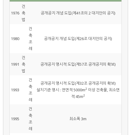
건
1976
축
공개공지 개념 도입(제41조의 2 대지안의 공지)
법
건
축
1980
공개공지 개념 도입(제26조 대지안의 공지)
조
례
건
1991
축
공개공지 명시적 도입(제57조 공개공지의 확보)
법
건
공개공지 명시적 도입(제32조 공개공지의 확보)
축
2
1993
설치기준 명시 : 연면적 5000m
이상 건축물, 최소면
조
2
적 45m
례
건
축
1995
최소폭 3m
조
례