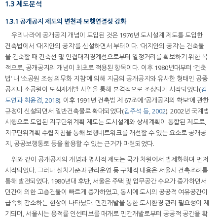
1.3 제도분석
1.3.1 공개공지 제도의 변천과 보행연결성 강화
우리나라에 공개공지 개념이 도입된 것은 1976년 도시설계 제도를 도입한
건축법에서 ‘대지안의 공지’를 신설하면서 부터이다. ‘대지안의 공지’는 건축물
을 건축할 때 건축선 및 인접대지경계선으로부터 일정거리를 확보하기 위한 목
적으로, 공개공지의 개념이 최초로 적용된 항목이다. 이후 1980년대부터 ‘건축
법’ 내 ‘소공원 조성 의무화 지침’에 의해 지금의 공개공지와 유사한 형태인 공중
공지나 소공원이 도심재개발 사업을 통해 본격적으로 조성되기 시작되었다(
김
도연과 최윤경, 2018
). 이후 1991년 건축법 제 67조에 ‘공개공지의 확보’에 관한
규정이 신설되면서 일반건축물로 확대되었다(
김주석 등, 2002
). 2002년 국계법
시행으로 도입된 지구단위계획 제도는 도시설계와 상세계획이 통합된 제도로,
지구단위계획 수립지침을 통해 보행네트워크를 개선할 수 있는 요소로 공개공
지, 공공보행통로 등을 활용할 수 있는 근거가 마련되었다.
위와 같이 공개공지의 개념과 명시적 제도는 국가 차원에서 법제화하며 먼저
시작되었다. 그러나 설치기준과 관리운영 등 구체적 내용은 서울시 건축조례를
통해 발전되었다. 1980년대 후반, 서울은 주택 및 업무공간 수요가 증가하면서
민간에 의한 고층건물이 빠르게 증가하였고, 동시에 도시의 공공적 여유공간이
급속히 감소하는 현상이 나타났다. 민간개발을 통한 도시환경 관리 필요성이 제
기되며, 서울시는 용적률 인센티브를 매개로 민간개발로부터 공공적 공간을 확