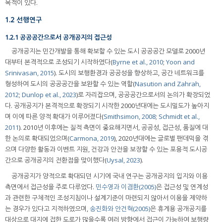
목적이 있다.
1.2 선행연구
1.2.1 공공공간으로서 공개공지의 접근성
공개공지는 민간개발을 통해 확보할 수 있는 도시 공공공간 모델로 2000년
대부터 본격적으로 조성되기 시작하였다(
Byrne et al., 2010
;
Yoon and
Srinivasan, 2015
). 도시의 보행환경과 공공성을 향상하고, 공간 네트워크를
형성하여 도시의 공공공간을 보완할 수 있는 역할(
Nasution and Zahrah,
2012
;
Dunlop et al., 2023
)로 자리잡으며, 공공공간으로서의 논의가 확장되었
다. 공개공지가 본격적으로 확장되기 시작한 2000년대에는 도시밀도가 높아지
며 이에 따른 양적 확대가 이루어졌다(
Smithsimon, 2008
;
Schmidt et al.,
2011
). 2010년 이후에는 질적 측면이 중요해지면서, 공공성, 접근성, 품질에 대
한 논의로 확대되었으며(
Carmona, 2019
), 2020년대에는 글로벌 팬데믹을 겪
으며 다양한 활동과 이벤트 지원, 건강과 안전을 보장할 수 있는 포용적 도시공
간으로 공개공지의 전환점을 맞이했다(
Uysal, 2023
).
공개공지가 양적으로 확대되던 시기에 국내 연구는 공개공지의 입지와 이용
측면에서 접근성을 주로 다루었다.
민수영과 이겸환(2005)
은 접근성 및 연계성
과 관련한 구체적인 조성지침이나 설계기준이 마련되지 않아서 이용을 제약하
는 경우가 있다고 지적하였으며,
송진화와 안건혁(2005)
은 휴게용 공개공지를
대상으로 대지에 접한 도로가 많을수록 여러 방향에서 접근이 가능하여 보행량