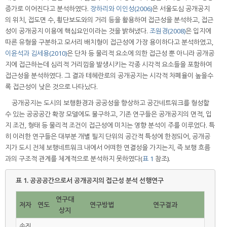
증가로 이어진다고 분석하였다.
장하리와 이인성(2006)
은 서울도심 공개공지
의 위치, 접도면 수, 횡단보도와의 거리 등을 활용하여 접근성을 분석하고, 접근
성이 공개공지 이용에 핵심요인이라는 것을 밝혀냈다.
조원경(2008)
은 입지에
따른 유형을 구분하고 모서리 배치형이 접근성에 가장 용이하다고 분석하였고,
이윤석과 김세용(2010)
은 단차 등 물리적 요소에 의한 접근성 뿐 아니라 공개공
지에 접근하는데 심리적 거리낌을 발생시키는 각종 시각적 요소들을 포함하여
접근성을 분석하였다. 그 결과 테헤란로의 공개공지는 시각적 차폐율이 높을수
록 접근성이 낮은 것으로 나타났다.
공개공지는 도시의 보행환경과 공공성을 향상하고 공간네트워크를 형성할
수 있는 공공공간 확장 모델에도 불구하고, 기존 연구들은 공개공지의 면적, 입
지 조건, 형태 등 물리적 조건이 접근성에 미치는 영향 분석이 주를 이루었다. 특
히 이러한 연구들은 대부분 개별 필지 단위의 공간적 특성에 한정되어, 공개공
지가 도시 전체 보행네트워크 내에서 어떠한 연결성을 가지는지, 즉 보행 흐름
과의 구조적 관계를 체계적으로 분석하지 못하였다(
표 1
참조).
표 1.
공공공간으로서 공개공지의 접근성 분석 선행연구
연구대
저자
연도
연구방법
연구결과
상지
송진