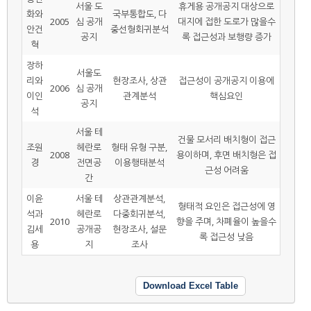
서울 도
휴게용 공개공지 대상으로
화와
국부통합도, 다
2005
심 공개
대지에 접한 도로가 많을수
안건
중선형회귀분석
공지
록 접근성과 보행량 증가
혁
장하
서울도
리와
현장조사, 상관
접근성이 공개공지 이용에
2006
심 공개
이인
관계분석
핵심요인
공지
석
서울 테
건물 모서리 배치형이 접근
조원
헤란로
형태 유형 구분,
2008
용이하며, 후면 배치형은 접
경
전면공
이용행태분석
근성 어려움
간
이윤
서울 테
상관관계분석,
형태적 요인은 접근성에 영
석과
헤란로
다중회귀분석,
2010
향을 주며, 차폐율이 높을수
김세
공개공
현장조사, 설문
록 접근성 낮음
용
지
조사
Download Excel Table