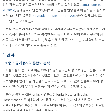
하기 위해 중구 경계로부터 반경 1km의 버퍼를 설정하였고(
Samulsson et
al., 2019
), 공개공지와 인접 보행네트워크 연결성 반영을 위해 공개공지 경계로
부터 40m 버퍼를 적용(
Sevtsuk and Mekonnen, 2012
)하여 실제 보행 흐름
과의 연계를 고려하였다.
분석 결과는 ArcGIS pro를 활용하여 평가하고 시각화하였다. 공간구문론 기
반의 정량적 분석과 시각화는 복잡한 도시 공간 내에서 보행 흐름의 구조와 공
개공지의 연결 특성을 파악하고, 향후 보행 친화 공간 설계 및 도시 활성화 전략
수립에 실질적인 기초자료로 활용될 수 있다.
3. 결과
3.1 중구 공개공지의 통합도 분석
서울특별시 중구에 위치한 129개의 공개공지를 대상으로 공간구문론의 대표
지표인 통합도를 분석하였다. 통합도는 보행 네트워크 내에서 특정 공간이 목적
지로 얼마나 쉽게 도달 가능한지를 나타내는 지표이다. 값이 높을수록 여러 경
로와의 연결성이 우수해 보행 중심의 결절점 역할을 수행할 수 있다.
분석된 통합도 값은 Jenks 자연분류법(Jenks Natural Breaks
Classification)을 적용하여 5개 등급으로 구분하였다. 이 방법은 공간구문론
지표의 비선형적 특성을 효과적으로 반영하여 등급 간 경계의 명확성을 확보할
수 있다는 점에서 분석의 신뢰도를 높인다.