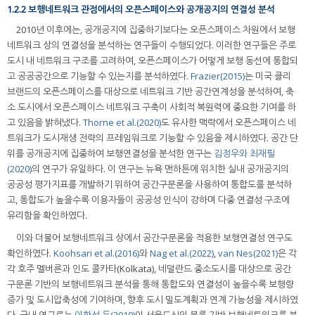
1.2.2 보행네트워크 관점에서의 오픈스페이스와 공개공지의 연결성 분석
2010년 이후에는, 공개공지에 집중하기보다는 오픈스페이스 차원에서 보행
네트워크 상의 연결성을 분석하는 연구들이 수행되었다. 이러한 연구들은 주로
도시 내 네트워크 구조를 고려하여, 오픈스페이스가 어떻게 보행 동선에 통합되
고 공공공간으로 기능할 수 있는지를 분석하였다.
Frazier(2015)
는 미국 클리
브랜드의 오픈스페이스를 대상으로 네트워크 기반 공간연계성을 분석하여, 축
소 도시에서 오픈스페이스 네트워크 구축이 사회적 복원력에 중요한 기여를 하
고 있음을 밝혀냈다.
Thorne et al.(2020)
도 유사한 맥락에서 오픈스페이스 네
트워크가 도시재생 전략의 프레임워크로 기능할 수 있음을 제시하였다. 공간 단
위를 공개공지에 집중하여 보행연결성을 분석한 연구는
김정우와 최재필
(2020)
의 연구가 유일하다. 이 연구는 뉴욕 맨하튼에 위치한 실내 공개공지의
공공성 평가지표를 개발하기 위하여 공간구문론을 사용하여 통합도를 분석하
고, 통합도가 높을수록 이용자들이 공공성 인식이 강하며 다중 연결성 구조에
유리함을 확인하였다.
이와 더불어 보행네트워크 상에서 공간구문론을 적용한 보행연결성 연구도
확인하였다.
Koohsari et al.(2016)
와
Nag et al.(2022)
,
van Nes(2021)
은 각
각 호주 멜버른과 인도 콜카타(Kolkata), 네덜란드 중소도시를 대상으로 공간
구문론 기반의 보행네트워크 분석을 통해 통합도와 연결성이 높을수록 보행량
증가 및 도시압축성에 기여하며, 향후 도시 밀도계획과 연계 가능성을 제시하였
다. 국내 연구로는
이학성 등(2019)
이 서울도심의 블록 기반 보행네트워크를 분