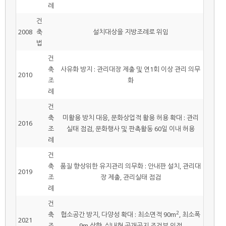
례
건
2008
축
설치대상을 지방조례로 위임
법
건
축
사유화 방지 : 관리대장 제출 및 연1회 이상 관리 의무
2010
조
화
례
건
축
미활용 방치 대응, 문화상업적 활용 허용 확대 : 관리
2016
조
실태 점검, 문화행사 및 판촉활동 60일 이내 허용
례
건
축
품질 향상위한 유지관리 의무화 : 안내판 설치, 관리대
2019
조
장 제출, 관리실태 점검
례
건
2
축
협소공간 방지, 다양성 확대 : 최소면적 90m
, 최소폭
2021
조
9m 상향, 실내형 공개공지 조건부 인정