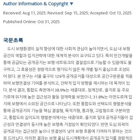
Author Information & Copyright
▼
Received:
Aug 11, 2025
; Revised:
Sep 15, 2025
; Accepted:
Oct 13, 2025
Published Online: Oct 31, 2025
국문초록
도시 보행환경의 질적 향상에 대한 사회적 관심이 높아지면서, 도심 내 보행
공간의 역할과 입지전략에 대한 체계적 분석이 요구되고 있다. 특히 민간개발을
통해 공급되는 공개공지는 보행 네트워크의 결절점으로 기능할 수 있음에도 불
구하고, 그 효용성은 정량적으로 평가되지 않은 채 개별 필지 중심으로 조성되
어 왔다. 본 연구는 서울 중구의 129개 공개공지를 대상으로 공간구문론을 적용
하여 보행연결성 기여를 분석하고, 전략적 입지 방향을 제시하는 데 목적이 있
다. 분석 결과, 통합도 측면에서 38.9%는 세종대로․청계천로․을지로 등 주요
가로에 위치해 높은 접근성과 활동 잠재력을 보였으나, 31.8%는 이면도로에 입
지해 보행에서 소외된 공간으로 나타났다. 또한 통합도와 선택도의 행렬분석을
통해 공개공지의 기능을 핵심 결절형, 목적지형, 통과형, 고립형으로 구분하였
고, 통합도와 깊이도의 행렬분석에서는 세종대로․을지로 일대 공개공지들이 접
근성과 연결성이 동시에 높은 보행축 거점임이 확인되었다. 반면 도심 외곽의
공개공지는 접근성은 높으나 연결성이 낮아 보행 흐름에 기여하지 못하는 것으
로 드러났다. 이러한 결과는 보행 중심 도시계획에서 공개공지 입지를 정량적으