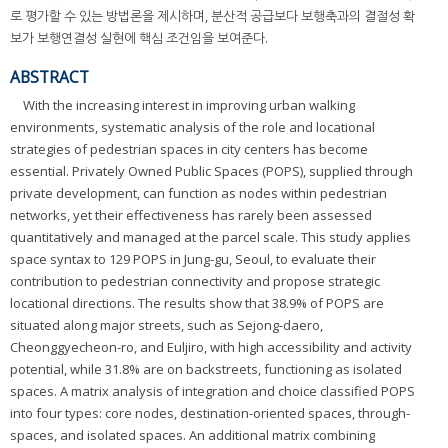
로 평가할 수 있는 방법론을 제시하며, 분산적 공급보다 보행축과의 결절성 확
보가 보행연결성 실현에 핵심 조건임을 보여준다.
ABSTRACT
With the increasing interest in improving urban walking
environments, systematic analysis of the role and locational
strategies of pedestrian spaces in city centers has become
essential. Privately Owned Public Spaces (POPS), supplied through
private development, can function as nodes within pedestrian
networks, yet their effectiveness has rarely been assessed
quantitatively and managed at the parcel scale. This study applies
space syntax to 129 POPS in Jung-gu, Seoul, to evaluate their
contribution to pedestrian connectivity and propose strategic
locational directions. The results show that 38.9% of POPS are
situated along major streets, such as Sejong-daero,
Cheonggyecheon-ro, and Euljiro, with high accessibility and activity
potential, while 31.8% are on backstreets, functioning as isolated
spaces. A matrix analysis of integration and choice classified POPS
into four types: core nodes, destination-oriented spaces, through-
spaces, and isolated spaces. An additional matrix combining