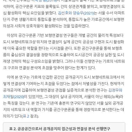
석하여, 공간구문론 지표와 블록밀도 간의 상관관계를 밝히고, 보행연결성이 도
심 활성화의 핵심 요인임을 밝혔다.
김선호와 양승우(2021)
는 서울 수서 아파트
단지 주변 생활가로의 통합도를 분석하여, 통합도가 높은 가로공간에서 보행편
의성과 사회적 상호작용이 활성화되는 것을 입증하였다.
이상의 공간구문론 기반 보행연결성 연구들은 개별 공간의 물리적 특성보다
도시 보행네트워크상 위치와 연결성이 실제 공간의 공공성 구현과 도시 활성화
에 더욱 중요한 역할을 한다는 시사점을 준다. 또한 공간구문론을 통해 보행흐
름의 중심성과 결절성을 정량적으로 도출하여 도시공간이 공공성 실현 및 도시
재생 전략의 핵심 구성요소임을 밝혔다. 그러나 이들 선행연구는 가로의 네트워
크 구조와 연결성 분석에 초점을 맞추어 왔다는 한계가 있다.
이에 본 연구는 가로에 인접한 공간인 공개공지가 도시 보행네트워크에서 어
떻게 연결성에 기여하는지 초점을 두었다는 점에서 차별성을 가진다. 현재까지
공개공지에 집중하여 보행연결성 관점을 실증적으로 분석한 연구는
김정우와
최재필(2020)
이 있었지만, 그 대상이 실내 공지이며, 서울이 아닌 해외(뉴욕)라
는 특징을 갖는다. 본 연구는 기존에 충분히 연구되지 않았던 서울 실외 공개공
지의 네트워크 내 역할과 가치를 공간구문론을 통해 정량적으로 분석한다는 데
의의가 있다(
표 2
참조).
표 2.
공공공간으로서 공개공지의 접근성과 연결성 분석 선행연구