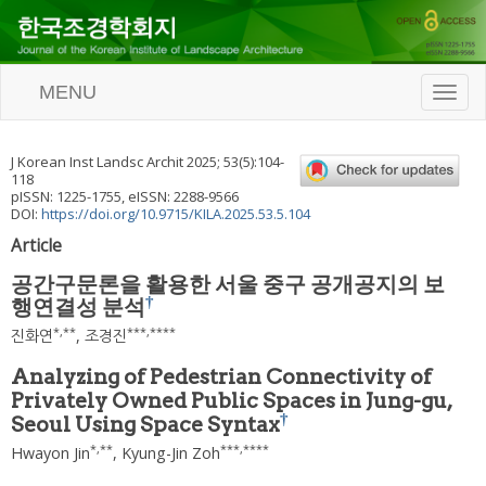
MENU
T
o
g
g
J Korean Inst Landsc Archit
2025
;
53
(
5
):
104
-
l
118
e
pISSN: 1225-1755, eISSN: 2288-9566
n
DOI:
https://doi.org/10.9715/KILA.2025.53.5.104
a
Article
v
i
공간구문론을 활용한 서울 중구 공개공지의 보
g
†
행연결성 분석
a
t
*
,
**
***
,
****
진화연
,
조경진
i
o
Analyzing of Pedestrian Connectivity of
n
Privately Owned Public Spaces in Jung-gu,
†
Seoul Using Space Syntax
*
,
**
***
,
****
Hwayon Jin
,
Kyung-Jin Zoh