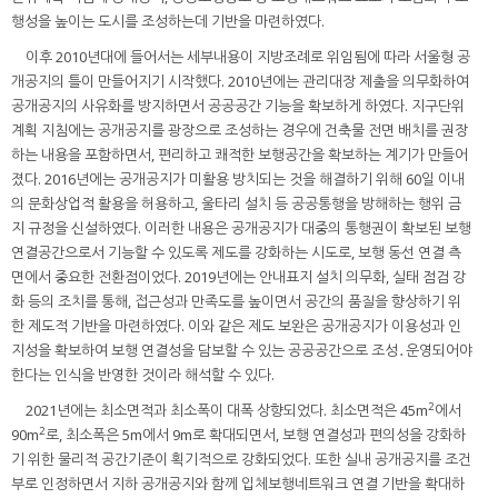
행성을 높이는 도시를 조성하는데 기반을 마련하였다.
이후 2010년대에 들어서는 세부내용이 지방조례로 위임됨에 따라 서울형 공
개공지의 틀이 만들어지기 시작했다. 2010년에는 관리대장 제출을 의무화하여
공개공지의 사유화를 방지하면서 공공공간 기능을 확보하게 하였다. 지구단위
계획 지침에는 공개공지를 광장으로 조성하는 경우에 건축물 전면 배치를 권장
하는 내용을 포함하면서, 편리하고 쾌적한 보행공간을 확보하는 계기가 만들어
졌다. 2016년에는 공개공지가 미활용 방치되는 것을 해결하기 위해 60일 이내
의 문화상업적 활용을 허용하고, 울타리 설치 등 공공통행을 방해하는 행위 금
지 규정을 신설하였다. 이러한 내용은 공개공지가 대중의 통행권이 확보된 보행
연결공간으로서 기능할 수 있도록 제도를 강화하는 시도로, 보행 동선 연결 측
면에서 중요한 전환점이었다. 2019년에는 안내표지 설치 의무화, 실태 점검 강
화 등의 조치를 통해, 접근성과 만족도를 높이면서 공간의 품질을 향상하기 위
한 제도적 기반을 마련하였다. 이와 같은 제도 보완은 공개공지가 이용성과 인
지성을 확보하여 보행 연결성을 담보할 수 있는 공공공간으로 조성․운영되어야
한다는 인식을 반영한 것이라 해석할 수 있다.
2
2021년에는 최소면적과 최소폭이 대폭 상향되었다. 최소면적은 45m
에서
2
90m
로, 최소폭은 5m에서 9m로 확대되면서, 보행 연결성과 편의성을 강화하
기 위한 물리적 공간기준이 획기적으로 강화되었다. 또한 실내 공개공지를 조건
부로 인정하면서 지하 공개공지와 함께 입체보행네트워크 연결 기반을 확대하