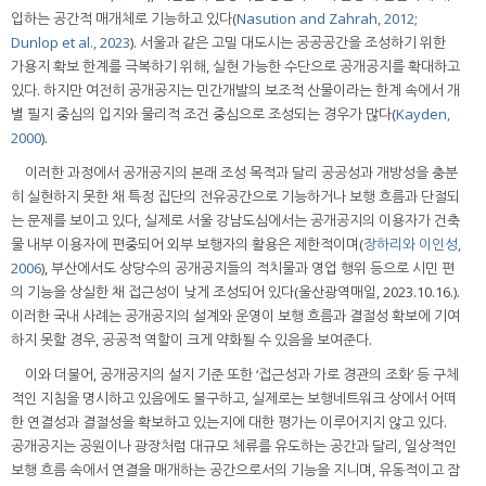
입하는 공간적 매개체로 기능하고 있다(
Nasution and Zahrah, 2012
;
Dunlop et al., 2023
). 서울과 같은 고밀 대도시는 공공공간을 조성하기 위한
가용지 확보 한계를 극복하기 위해, 실현 가능한 수단으로 공개공지를 확대하고
있다. 하지만 여전히 공개공지는 민간개발의 보조적 산물이라는 한계 속에서 개
별 필지 중심의 입지와 물리적 조건 중심으로 조성되는 경우가 많다(
Kayden,
2000
).
이러한 과정에서 공개공지의 본래 조성 목적과 달리 공공성과 개방성을 충분
히 실현하지 못한 채 특정 집단의 전유공간으로 기능하거나 보행 흐름과 단절되
는 문제를 보이고 있다, 실제로 서울 강남도심에서는 공개공지의 이용자가 건축
물 내부 이용자에 편중되어 외부 보행자의 활용은 제한적이며(
장하리와 이인성,
2006
), 부산에서도 상당수의 공개공지들의 적치물과 영업 행위 등으로 시민 편
의 기능을 상실한 채 접근성이 낮게 조성되어 있다(울산광역매일, 2023.10.16.).
이러한 국내 사례는 공개공지의 설계와 운영이 보행 흐름과 결절성 확보에 기여
하지 못할 경우, 공공적 역할이 크게 약화될 수 있음을 보여준다.
이와 더불어, 공개공지의 설지 기준 또한 ‘접근성과 가로 경관의 조화’ 등 구체
적인 지침을 명시하고 있음에도 불구하고, 실제로는 보행네트워크 상에서 어떠
한 연결성과 결절성을 확보하고 있는지에 대한 평가는 이루어지지 않고 있다.
공개공지는 공원이나 광장처럼 대규모 체류를 유도하는 공간과 달리, 일상적인
보행 흐름 속에서 연결을 매개하는 공간으로서의 기능을 지니며, 유동적이고 잠