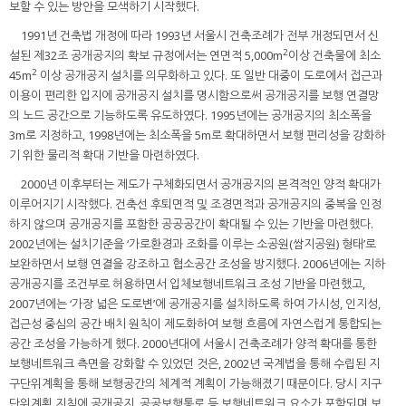
보할 수 있는 방안을 모색하기 시작했다.
1991년 건축법 개정에 따라 1993년 서울시 건축조례가 전부 개정되면서 신
2
설된 제32조 공개공지의 확보 규정에서는 연면적 5,000m
이상 건축물에 최소
2
45m
이상 공개공지 설치를 의무화하고 있다. 또 일반 대중이 도로에서 접근과
이용이 편리한 입지에 공개공지 설치를 명시함으로써 공개공지를 보행 연결망
의 노드 공간으로 기능하도록 유도하였다. 1995년에는 공개공지의 최소폭을
3m로 지정하고, 1998년에는 최소폭을 5m로 확대하면서 보행 편리성을 강화하
기 위한 물리적 확대 기반을 마련하였다.
2000년 이후부터는 제도가 구체화되면서 공개공지의 본격적인 양적 확대가
이루어지기 시작했다. 건축선 후퇴면적 및 조경면적과 공개공지의 중복을 인정
하지 않으며 공개공지를 포함한 공공공간이 확대될 수 있는 기반을 마련했다.
2002년에는 설치기준을 ‘가로환경과 조화를 이루는 소공원(쌈지공원) 형태’로
보완하면서 보행 연결을 강조하고 협소공간 조성을 방지했다. 2006년에는 지하
공개공지를 조건부로 허용하면서 입체보행네트워크 조성 기반을 마련했고,
2007년에는 ‘가장 넓은 도로변’에 공개공지를 설치하도록 하여 가시성, 인지성,
접근성 중심의 공간 배치 원칙이 제도화하여 보행 흐름에 자연스럽게 통합되는
공간 조성을 가능하게 했다. 2000년대에 서울시 건축조례가 양적 확대를 통한
보행네트워크 측면을 강화할 수 있었던 것은, 2002년 국계법을 통해 수립된 지
구단위계획을 통해 보행공간의 체계적 계획이 가능해졌기 때문이다. 당시 지구
단위계획 지침에 공개공지, 공공보행통로 등 보행네트워크 요소가 포함되며 보