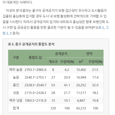
이 대표적인 사례이다.
이상의 분석결과는 중구의 공개공지가 보행 접근성이 우수하고 도시활동이
집중된 중심축에 입지할 경우 도시 내 보행 활성화에 전략적으로 기여할 수 있
음을 시사한다. 따라서 공개공지의 입지와 네트워크 중심성은 향후 보행친화 도
시 구현 및 공공공간 활용을 위한 중요한 기준이 될 수 있음을 보여준다(
표 5
,
그
림 2
,
3
참조).
표 5.
중구 공개공지의 통합도 분석
공개공지
면적
구분
통합도 값
2
개소수
구성비(%)
m
구성비(%)
매우 높음
2753.1~2965.6
8
6.2
13,602
21.5
높음
2540.7~2753.1
27
20.9
10,994
17.4
중간
2328.3~2540.7
53
41.1
20,252
32.0
낮음
2115.0~2328.3
28
21.7
11,517
18.2
매우 낮음
1903.5~2115.9
13
10.1
6,847
10.8
합계
129
100
63,212
100