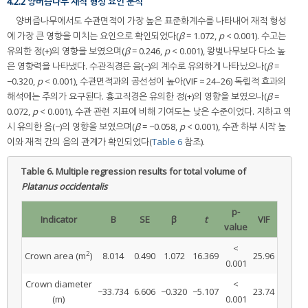
4.2.2 양버즘나무 재적 형성 요인 분석
양버즘나무에서도 수관면적이 가장 높은 표준화계수를 나타내어 재적 형성
에 가장 큰 영향을 미치는 요인으로 확인되었다(
β
= 1.072,
p
< 0.001). 수고는
유의한 정(+)의 영향을 보였으며(
β
= 0.246,
p
< 0.001), 왕벚나무보다 다소 높
은 영향력을 나타냈다. 수관직경은 음(−)의 계수로 유의하게 나타났으나(
β
=
−0.320,
p
< 0.001), 수관면적과의 공선성이 높아(VIF ≈ 24–26) 독립적 효과의
해석에는 주의가 요구된다. 흉고직경은 유의한 정(+)의 영향을 보였으나(
β
=
0.072,
p
< 0.001), 수관 관련 지표에 비해 기여도는 낮은 수준이었다. 지하고 역
시 유의한 음(−)의 영향을 보였으며(
β
= −0.058,
p
< 0.001), 수관 하부 시작 높
이와 재적 간의 음의 관계가 확인되었다(
Table 6
참조).
Table 6.
Multiple regression results for total volume of
Platanus occidentalis
p-
Indicator
B
SE
β
t
VIF
value
<
2
Crown area (m
)
8.014
0.490
1.072
16.369
25.96
0.001
Crown diameter
<
−33.734
6.606
−0.320
−5.107
23.74
(m)
0.001