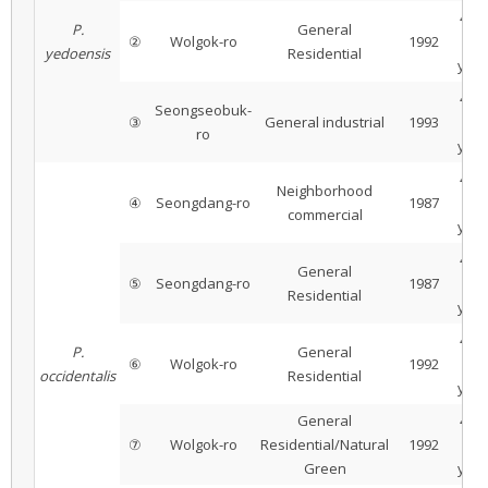
41 ±
P.
General
②
Wolgok-ro
1992
1
yedoensis
Residential
year
40 ±
Seongseobuk-
③
General industrial
1993
1
ro
year
44 ±
Neighborhood
④
Seongdang-ro
1987
1
commercial
year
44 ±
General
⑤
Seongdang-ro
1987
1
Residential
year
42 ±
P.
General
⑥
Wolgok-ro
1992
1
occidentalis
Residential
year
General
42 ±
⑦
Wolgok-ro
Residential/Natural
1992
1
Green
year