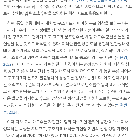
특히 재적(volume)은 수목의 수간과 수관 구조가 종합적으로 반영된 결과 지표
로서, 생체량 및 탄소흡수량을 설명하는 핵심 지표로 활용되어왔다.
한편, 동일 수종 내에서 개체별 구조지표가 어떠한 분포 양상을 보이는지는
도시 가로수의 구조적 상태를 진단하는 데 중요한 기준이 된다. 일반적으로 개
체 간 구조지표의 편차가 작고 고르게 분포할수록, 해당 가로수 군집은 높은 균
질성을 갖는 것으로 해석할 수 있다. 이러한 균질성은 도심 경관의 일관성과 생
태 서비스 제공의 예측 가능성을 높이는 요인으로 작용하며, 장기적인 가로수
관리 효율성과 정책적 지속성 확보 측면에서도 중요한 의미를 지닌다(
김은영,
2023
). 그러나 실제 도시 가로수 관리 환경에서는 전정 방식의 차이, 제한된 생
육 공간, 각종 시설물 간섭 등 다양한 도시 환경 요인으로 인해 동일 수종 내에서
도 구조지표의 분포가 불균등하게 형성되는 경우가 빈번하다. 이로 인해 개체
간 재적 확보 수준의 차이가 확대되고, 결과적으로 탄소흡수 능력 역시 개체별
로 상이한 양상을 보이게 된다. 특히 강전정 위주의 관리 방식은 수관의 자연스
러운 발달을 억제하고 수고의 정상적인 성장 과정을 저해함으로써, 구조지표 간
불균형과 재적 형성의 왜곡을 초래하는 주요 원인으로 지적되고 있다(
박현빈
등, 2024
).
이에 따라 도시 가로수는 자연림과 달리 지속적인 관리와 공간 제약 속에서
생육하는 특성을 지니므로, 구조지표 해석을 자연림 기반의 선형 생장 가정에
그대로 적용하기에는 한계가 있다. DBH 증가가 재적 증가로 일관되게 연결된