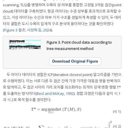
scanning, TLS)를 병행하여 수목의 상·하부를 통합한 고정밀 3차원 점군(point
cloud) 데이터를 구축하였다. 항공 라이다는 수관 상부를 효과적으로 포착할 수
있고, 지상 라이다는 수간과 하부 가지 구조를 정밀하게 측정할 수 있어, 두 데이
터의 결합은 도시 수목의 입체적 구조 분석에 용이하다는 것을 확인하였다
(
Figure 3
참조;
서성혁 등, 2024
).
Figure 3.
Point cloud data according to
tree measurement method
Download Original Figure
두 라이다 데이터의 정합은 ICP(iterative closest point) 알고리즘을 기반으
로 수행하였다. 이는 서로 다른 두 점군 간에 가장 가까운 대응점 쌍을 반복적으
로 탐색하고, 두 점군 사이의 거리 오차를 최소화하는 최적의 강체 변환 행렬 T*
를 도출하는 방식이다(
Besl and McKay, 1992
). 정합 과정은 다음과 같이
식 1
과
식 2
로 목적 함수를 정의한다:
*
=
arg
min
dist
(
(
)
,
)
T
*
=
arg
min
T
∈
τ
dist
T
M
,
S
T
T
M
S
(식 1)
∈
T
τ
2
∥
(식 2)
∥
2