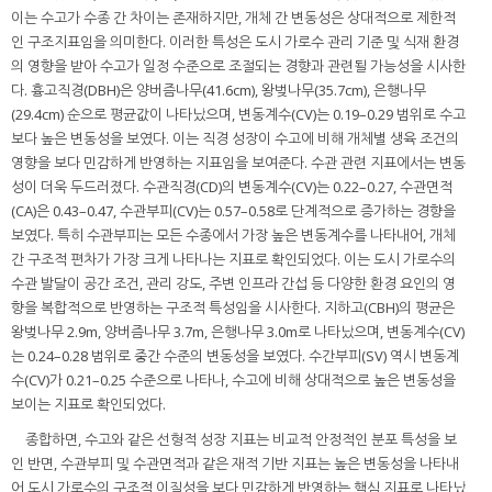
이는 수고가 수종 간 차이는 존재하지만, 개체 간 변동성은 상대적으로 제한적
인 구조지표임을 의미한다. 이러한 특성은 도시 가로수 관리 기준 및 식재 환경
의 영향을 받아 수고가 일정 수준으로 조절되는 경향과 관련될 가능성을 시사한
다. 흉고직경(DBH)은 양버즘나무(41.6cm), 왕벚나무(35.7cm), 은행나무
(29.4cm) 순으로 평균값이 나타났으며, 변동계수(CV)는 0.19–0.29 범위로 수고
보다 높은 변동성을 보였다. 이는 직경 성장이 수고에 비해 개체별 생육 조건의
영향을 보다 민감하게 반영하는 지표임을 보여준다. 수관 관련 지표에서는 변동
성이 더욱 두드러졌다. 수관직경(CD)의 변동계수(CV)는 0.22–0.27, 수관면적
(CA)은 0.43–0.47, 수관부피(CV)는 0.57–0.58로 단계적으로 증가하는 경향을
보였다. 특히 수관부피는 모든 수종에서 가장 높은 변동계수를 나타내어, 개체
간 구조적 편차가 가장 크게 나타나는 지표로 확인되었다. 이는 도시 가로수의
수관 발달이 공간 조건, 관리 강도, 주변 인프라 간섭 등 다양한 환경 요인의 영
향을 복합적으로 반영하는 구조적 특성임을 시사한다. 지하고(CBH)의 평균은
왕벚나무 2.9m, 양버즘나무 3.7m, 은행나무 3.0m로 나타났으며, 변동계수(CV)
는 0.24–0.28 범위로 중간 수준의 변동성을 보였다. 수간부피(SV) 역시 변동계
수(CV)가 0.21–0.25 수준으로 나타나, 수고에 비해 상대적으로 높은 변동성을
보이는 지표로 확인되었다.
종합하면, 수고와 같은 선형적 성장 지표는 비교적 안정적인 분포 특성을 보
인 반면, 수관부피 및 수관면적과 같은 재적 기반 지표는 높은 변동성을 나타내
어 도시 가로수의 구조적 이질성을 보다 민감하게 반영하는 핵심 지표로 나타났