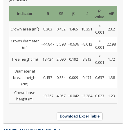
p
-
Indicator
B
SE
β
t
VIF
value
<
2
Crown area (m
)
8.303
0.452
1.465
18.351
23.2
0.001
Crown diameter
<
−44.847
5.598
−0.636
−8.012
22.98
(m)
0.001
<
Tree height (m)
18.424
2.090
0.192
8.813
1.72
0.001
Diameter at
breast height
0.157
0.334
0.009
0.471
0.637
1.38
(cm)
Crown base
−9.267
4.057
−0.042
−2.284
0.023
1.23
height (m)
Download Excel Table