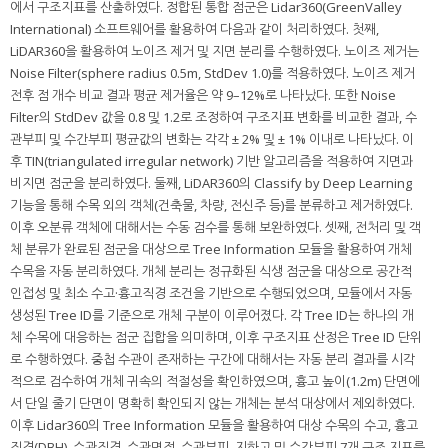
에서 구조지표를 산출하였다. 정합된 통합 점군은 Lidar360(GreenValley
International) 소프트웨어를 활용하여 다음과 같이 처리하였다. 첫째,
LiDAR360을 활용하여 노이즈 제거 및 지면 분리를 수행하였다. 노이즈 제거는
Noise Filter(sphere radius 0.5m, StdDev 1.0)를 적용하였다. 노이즈 제거
전후 점 개수 비교 결과 평균 제거율은 약 9–12%로 나타났다. 또한 Noise
Filter의 StdDev 값을 0.8 및 1.2로 조정하여 구조지표 변화를 비교한 결과, 수
관부피 및 수간부피 평균값의 변화는 각각 ± 2% 및 ± 1% 이내로 나타났다. 이
후 TIN(triangulated irregular network) 기반 알고리즘을 적용하여 지면과
비지면 점군을 분리하였다. 둘째, LiDAR360의 Classify by Deep Learning
기능을 통해 수목 외의 객체(건축물, 차량, 전신주 등)를 분류하고 제거하였다.
이후 오분류 객체에 대해서는 수동 검수를 통해 보완하였다. 셋째, 전처리 및 객
체 분류가 완료된 점군을 대상으로 Tree Information 모듈을 활용하여 개체
수목을 자동 분리하였다. 개체 분리는 정규화된 식생 점군을 대상으로 공간적
인접성 및 최소 수고·흉고직경 조건을 기반으로 수행되었으며, 모듈에서 자동
생성된 Tree ID를 기준으로 개체 구분이 이루어졌다. 각 Tree ID는 하나의 개
체 수목에 대응하는 점군 집합을 의미하며, 이후 구조지표 산정은 Tree ID 단위
로 수행하였다. 중첩 수관이 존재하는 구간에 대해서는 자동 분리 결과를 시각
적으로 검수하여 개체 귀속의 적절성을 확인하였으며, 흉고 높이(1.2m) 단면에
서 단일 줄기 단면이 명확히 확인되지 않는 개체는 분석 대상에서 제외하였다.
이후 Lidar360의 Tree Information 모듈을 활용하여 대상 수목의 수고, 흉고
직경(DBH), 수관직경, 수관면적, 수관부피, 지하고 및 수간부피 7개 구조 지표를