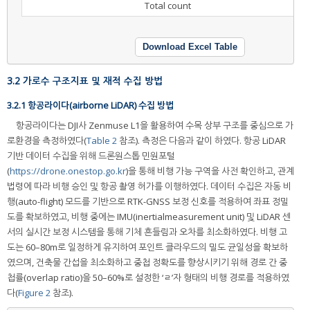
Total count
Download Excel Table
3.2 가로수 구조지표 및 재적 수집 방법
3.2.1 항공라이다(airborne LiDAR) 수집 방법
항공라이다는 DJI사 Zenmuse L1을 활용하여 수목 상부 구조를 중심으로 가
로환경을 측정하였다(
Table 2
참조). 측정은 다음과 같이 하였다. 항공 LiDAR
기반 데이터 수집을 위해 드론원스톱 민원포털
(
https://drone.onestop.go.kr
)을 통해 비행 가능 구역을 사전 확인하고, 관계
법령에 따라 비행 승인 및 항공 촬영 허가를 이행하였다. 데이터 수집은 자동 비
행(auto-flight) 모드를 기반으로 RTK-GNSS 보정 신호를 적용하여 좌표 정밀
도를 확보하였고, 비행 중에는 IMU(inertialmeasurement unit) 및 LiDAR 센
서의 실시간 보정 시스템을 통해 기체 흔들림과 오차를 최소화하였다. 비행 고
도는 60–80m로 일정하게 유지하여 포인트 클라우드의 밀도 균일성을 확보하
였으며, 건축물 간섭을 최소화하고 중첩 정확도를 향상시키기 위해 경로 간 중
첩률(overlap ratio)을 50–60%로 설정한 ‘ㄹ’자 형태의 비행 경로를 적용하였
다(
Figure 2
참조).