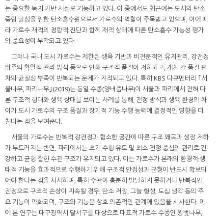
는 중요한 녹지 기반 시설로 기능하고 있다. 이 중에서도 최근에는 도시의 탄소
중립 달성을 위한 탄소흡수원으로서 가로수의 역할이 주목받고 있으며, 이에 따
라 가로수 재적의 정량적 진단과 함께 재적 상태에 따른 탄소흡수 가능성 평가
의 중요성이 부각되고 있다.
그러나 국내 도시 가로수는 제한된 생육 기반과 비전문적인 유지관리, 강전정
위주의 획일적 관리 방식 등으로 인해 구조적 품질이 저하되고, 개체 간 품질 편
차와 균질성 부족이 반복되는 문제가 지적되고 있다. 특히 KBS 다큐멘터리 ｢서
울나무, 파리나무｣(2019)는 동일 수종(양버즘나무)이 서울과 파리에서 전혀 다
른 구조적 형태와 생육 상태를 보이는 사례를 통해, 전정 방식과 생육 환경의 차
이가 도시 가로수의 구조 품질과 장기적 기능 수행 능력에 결정적인 영향을 미
친다는 점을 보여준다.
서울의 가로수는 반복적 강전정과 협소한 공간에 따른 구조 왜곡과 생장 저하
가 두드러지는 반면, 파리에서는 초기 수형 유도 및 최소 전정 중심의 관리로 건
강하고 균형 잡힌 수관 구조가 유지되고 있다. 이는 가로수가 본래의 환경적·생
태적 기능을 효과적으로 수행하기 위해 구조적 안정성과 균형이 반드시 확보되
어야 한다는 점을 시사하며, 특히 수관이 충분히 발달하지 못하거나 반복적인
전정으로 구조적 손상이 지속될 경우, 탄소 저장, 그늘 형성, 도심 냉각 등의 주
요 기능이 약화되며, 구조와 기능은 상호 의존적인 관계에 있음을 시사한다. 이
에 본 연구는 대구광역시 달서구를 대상으로 대표적 가로수 수종인 왕벚나무,