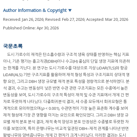
Author Information & Copyright
▼
Received:
Jan 26, 2026
; Revised:
Feb 27, 2026
; Accepted:
Mar 20, 2026
Published Online: Apr 30, 2026
국문초록
도시 가로수의 재적은 탄소흡수량과 구조적 생육 상태를 반영하는 핵심 지표
이나, 기존 평가는 흉고직경(DBH)이나 수고(H) 중심의 단일 생장 지표에 의존하
는 한계를 지닌다. 본 연구는 도시 가로수를 대상으로 지상 LiDAR(TLS)와 항공
LiDAR(ALS) 기반 구조지표를 활용하여 재적 형성 특성과 구조지표의 상대적 영
향 요인, 그리고 DBH 생장 규모별 재적 분포 특성을 정량적으로 분석하였다. 분
석 결과, 수고는 변동성이 낮은 반면 수관 관련 구조지표는 모든 수종에서 높은
변동성을 보여, 도시 가로수의 구조적 특성이 재적 및 수관 지표에서 개체 간 편
차로 뚜렷하게 나타났다. 다중회귀분석 결과, 세 수종 모두에서 회귀모형은 통
계적으로 유의하였으며(
p
< 0.001), 수관면적이 가장 높은 표준화 계수를 보여
재적 형성에 가장 큰 영향을 미치는 요인으로 확인되었다. 그리고 DBH 생장 규
모별 재적 분포 분석 결과, 재적 축적 양상과 분포 안정성은 수종별로 뚜렷한 차
이를 보였으며, 특히 은행나무는 비교적 일관된 DBH–재적 관계를 나타낸 반면
왕벚나무와 양버즘나무는 개체 간 편차가 크게 나타났다. 이러한 결과는 도시