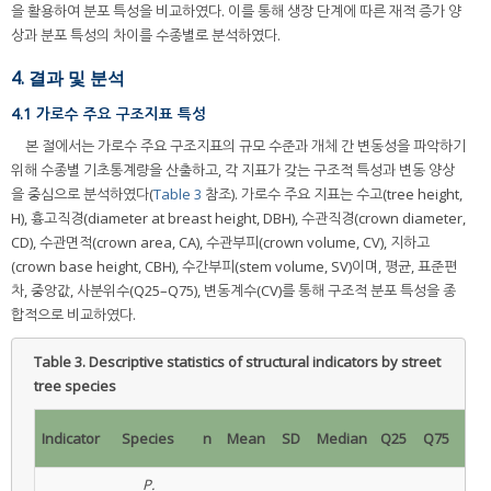
을 활용하여 분포 특성을 비교하였다. 이를 통해 생장 단계에 따른 재적 증가 양
상과 분포 특성의 차이를 수종별로 분석하였다.
4. 결과 및 분석
4.1 가로수 주요 구조지표 특성
본 절에서는 가로수 주요 구조지표의 규모 수준과 개체 간 변동성을 파악하기
위해 수종별 기초통계량을 산출하고, 각 지표가 갖는 구조적 특성과 변동 양상
을 중심으로 분석하였다(
Table 3
참조). 가로수 주요 지표는 수고(tree height,
H), 흉고직경(diameter at breast height, DBH), 수관직경(crown diameter,
CD), 수관면적(crown area, CA), 수관부피(crown volume, CV), 지하고
(crown base height, CBH), 수간부피(stem volume, SV)이며, 평균, 표준편
차, 중앙값, 사분위수(Q25–Q75), 변동계수(CV)를 통해 구조적 분포 특성을 종
합적으로 비교하였다.
Table 3.
Descriptive statistics of structural indicators by street
tree species
CV
Indicator
Species
n
Mean
SD
Median
Q25
Q75
(%)
P.