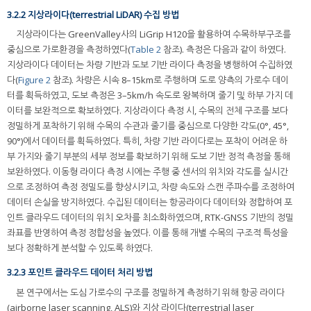
3.2.2 지상라이다(terrestrial LiDAR) 수집 방법
지상라이다는 GreenValley사의 LiGrip H120을 활용하여 수목하부구조를
중심으로 가로환경을 측정하였다(
Table 2
참조). 측정은 다음과 같이 하였다.
지상라이다 데이터는 차량 기반과 도보 기반 라이다 측정을 병행하여 수집하였
다(
Figure 2
참조). 차량은 시속 8–15km로 주행하며 도로 양측의 가로수 데이
터를 획득하였고, 도보 측정은 3–5km/h 속도로 왕복하며 줄기 및 하부 가지 데
이터를 보완적으로 확보하였다. 지상라이다 측정 시, 수목의 전체 구조를 보다
정밀하게 포착하기 위해 수목의 수관과 줄기를 중심으로 다양한 각도(0°, 45°,
90°)에서 데이터를 획득하였다. 특히, 차량 기반 라이다로는 포착이 어려운 하
부 가지와 줄기 부분의 세부 정보를 확보하기 위해 도보 기반 정적 측정을 통해
보완하였다. 이동형 라이다 측정 시에는 주행 중 센서의 위치와 각도를 실시간
으로 조정하여 측정 정밀도를 향상시키고, 차량 속도와 스캔 주파수를 조정하여
데이터 손실을 방지하였다. 수집된 데이터는 항공라이다 데이터와 정합하여 포
인트 클라우드 데이터의 위치 오차를 최소화하였으며, RTK-GNSS 기반의 정밀
좌표를 반영하여 측정 정합성을 높였다. 이를 통해 개별 수목의 구조적 특성을
보다 정확하게 분석할 수 있도록 하였다.
3.2.3 포인트 클라우드 데이터 처리 방법
본 연구에서는 도심 가로수의 구조를 정밀하게 측정하기 위해 항공 라이다
(airborne laser scanning, ALS)와 지상 라이다(terrestrial laser