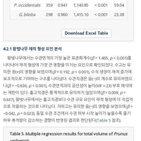
P. occidentalis
359
0.941
1,140.85
< 0.001
59.04
G. biloba
298
0.960
1,415.10
< 0.001
23.38
Download Excel Table
4.2.1 왕벚나무 재적 형성 요인 분석
왕벚나무에서는 수관면적이 가장 높은 표준화계수(
β
= 1.465,
p
< 0.001)를
나타내어 재적 형성에 가장 큰 영향을 미치는 요인으로 확인되었다. 수고는 유
의한 정(+)의 영향을 보였으며(
β
= 0.192,
p
< 0.001), 수직 생장이 재적 증가에
보조적으로 기여하는 구조를 나타냈다. 수관직경은 음(−)의 계수로 유의하였으
나(
β
= −0.636,
p
< 0.001), 수관면적과의 공선성이 높아(VIF ≈ 23) 부호 해석에
는 제한이 있다. 흉고직경은 통계적으로 유의하지 않았으며(
β
= 0.009,
p
=
0.637), 왕벚나무에서는 흉고직경보다 수관 규모 요인이 재적 형성에 더 직접적
으로 작용하는 것으로 나타났다. 지하고는 유의한 음(−)의 영향을 보였으며(
β
=
−0.042,
p
= 0.023), 동일 수관 조건에서 수관 하부 시작 높이가 높을수록 줄기
하부 축적량이 감소하는 경향이 반영된 결과로 판단된다(
Table 5
참조).
Table 5.
Multiple regression results for total volume of
Prunus
yedoensis