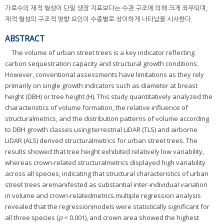
가로수의 재적 형성이 단일 생장 지표보다는 수관 구조에 의해 크게 좌우되며,
재적 형성의 구조적 영향 요인이 수종별로 상이하게 나타남을 시사한다.
ABSTRACT
The volume of urban street trees is a key indicator reflecting
carbon sequestration capacity and structural growth conditions.
However, conventional assessments have limitations as they rely
primarily on single growth indicators such as diameter at breast
height (DBH) or tree height (H). This study quantitatively analyzed the
characteristics of volume formation, the relative influence of
structuralmetrics, and the distribution patterns of volume according
to DBH growth classes using terrestrial LiDAR (TLS) and airborne
LiDAR (ALS) derived structuralmetrics for urban street trees. The
results showed that tree height exhibited relatively low variability,
whereas crown-related structuralmetrics displayed high variability
across all species, indicating that structural characteristics of urban
street trees aremanifested as substantial inter-individual variation
in volume and crown-relatedmetrics.multiple regression analysis
revealed that the regressionmodels were statistically significant for
all three species (
p
< 0.001), and crown area showed the highest