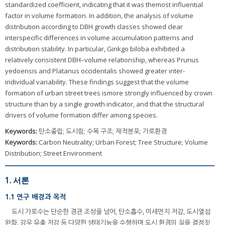
standardized coefficient, indicating that it was themost influential
factor in volume formation. In addition, the analysis of volume
distribution according to DBH growth classes showed clear
interspecific differences in volume accumulation patterns and
distribution stability. In particular, Ginkgo biloba exhibited a
relatively consistent DBH–volume relationship, whereas Prunus
yedoensis and Platanus occidentalis showed greater inter-
individual variability. These findings suggest that the volume
formation of urban street trees ismore strongly influenced by crown
structure than by a single growth indicator, and that the structural
drivers of volume formation differ among species.
Keywords:
탄소중립; 도시림; 수목 구조; 재적분포; 가로환경
Keywords:
Carbon Neutrality; Urban Forest; Tree Structure; Volume
Distribution; Street Environment
1. 서론
1.1 연구 배경과 목적
도시 가로수는 단순한 경관 조성을 넘어, 탄소흡수, 미세먼지 저감, 도시열섬
완화, 강우 유출 저감 등 다양한 생태기능을 수행하며 도시 환경의 질을 결정짓