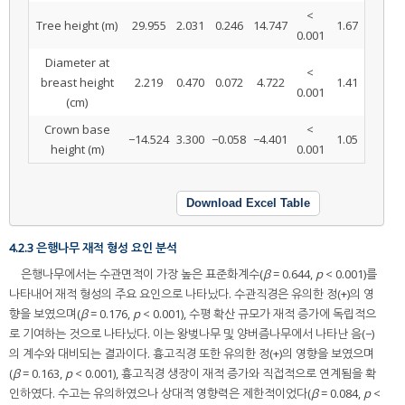
<
Tree height (m)
29.955
2.031
0.246
14.747
1.67
0.001
Diameter at
<
breast height
2.219
0.470
0.072
4.722
1.41
0.001
(cm)
Crown base
<
−14.524
3.300
−0.058
−4.401
1.05
height (m)
0.001
Download Excel Table
4.2.3 은행나무 재적 형성 요인 분석
은행나무에서는 수관면적이 가장 높은 표준화계수(
β
= 0.644,
p
< 0.001)를
나타내어 재적 형성의 주요 요인으로 나타났다. 수관직경은 유의한 정(+)의 영
향을 보였으며(
β
= 0.176,
p
< 0.001), 수평 확산 규모가 재적 증가에 독립적으
로 기여하는 것으로 나타났다. 이는 왕벚나무 및 양버즘나무에서 나타난 음(−)
의 계수와 대비되는 결과이다. 흉고직경 또한 유의한 정(+)의 영향을 보였으며
(
β
= 0.163,
p
< 0.001), 흉고직경 생장이 재적 증가와 직접적으로 연계됨을 확
인하였다. 수고는 유의하였으나 상대적 영향력은 제한적이었다(
β
= 0.084,
p
<