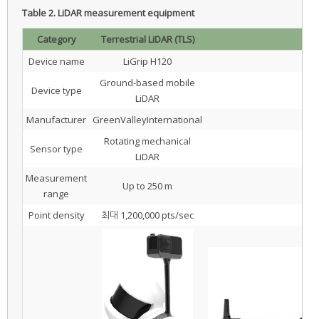
Table 2.
LiDAR measurement equipment
Category
Terrestrial LiDAR (TLS)
Device name
LiGrip H120
Ground-based mobile
Device type
LiDAR
Manufacturer
GreenValleyInternational
Rotating mechanical
Sensor type
LiDAR
Measurement
Up to 250 m
range
Point density
최대 1,200,000 pts/sec