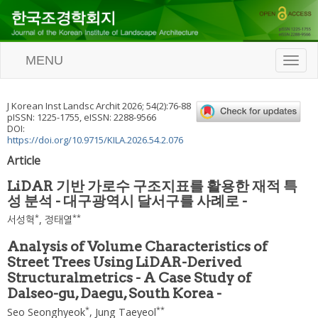
MENU
T
o
g
g
J Korean Inst Landsc Archit
2026
;
54
(
2
):
76
-
88
l
pISSN: 1225-1755, eISSN: 2288-9566
e
DOI:
n
https://doi.org/10.9715/KILA.2026.54.2.076
a
Article
v
i
LiDAR 기반 가로수 구조지표를 활용한 재적 특
g
성 분석 - 대구광역시 달서구를 사례로 -
a
t
*
**
서성혁
,
정태열
i
o
Analysis of Volume Characteristics of
n
Street Trees Using LiDAR-Derived
Structuralmetrics - A Case Study of
Dalseo-gu, Daegu, South Korea -
*
**
Seo Seonghyeok
,
Jung Taeyeol