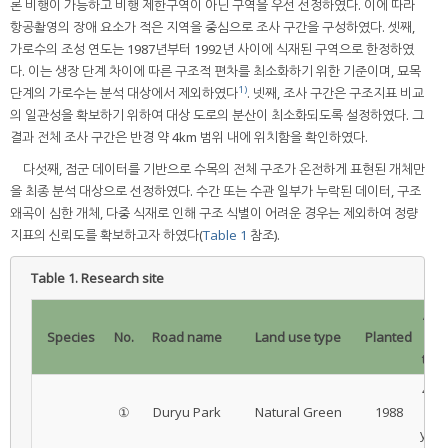
론 비행이 가능하고 비행 제한구역이 아닌 구역을 우선 선정하였다. 이에 따라
항공촬영의 장애 요소가 적은 지역을 중심으로 조사 구간을 구성하였다. 셋째,
가로수의 조성 연도는 1987년부터 1992년 사이에 식재된 구역으로 한정하였
다. 이는 생장 단계 차이에 따른 구조적 편차를 최소화하기 위한 기준이며, 묘목
1)
단계의 가로수는 분석 대상에서 제외하였다
. 넷째, 조사 구간은 구조지표 비교
의 일관성을 확보하기 위하여 대상 도로의 분산이 최소화되도록 설정하였다. 그
결과 전체 조사 구간은 반경 약 4km 범위 내에 위치함을 확인하였다.
다섯째, 점군 데이터를 기반으로 수목의 전체 구조가 온전하게 표현된 개체만
을 최종 분석 대상으로 선정하였다. 수간 또는 수관 일부가 누락된 데이터, 구조
왜곡이 심한 개체, 다중 식재로 인해 구조 식별이 어려운 경우는 제외하여 정량
지표의 신뢰도를 확보하고자 하였다(
Table 1
참조).
Table 1.
Research site
Age
Species
No.
Road name
Land use type
Planted
of
tree
42 ±
①
Duryu Park
Natural Green
1988
1
year