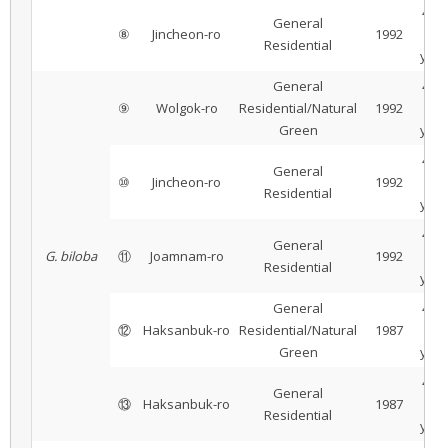
42 ±
General
⑧
Jincheon-ro
1992
1
Residential
year
General
44 ±
⑨
Wolgok-ro
Residential/Natural
1992
1
Green
year
44 ±
General
⑩
Jincheon-ro
1992
1
Residential
year
44 ±
General
G. biloba
⑪
Joamnam-ro
1992
1
Residential
year
General
46 ±
⑫
Haksanbuk-ro
Residential/Natural
1987
1
Green
year
46 ±
General
⑬
Haksanbuk-ro
1987
1
Residential
year