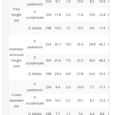
254
9.7
1.9
10.0
8.2
10.9
0.19
yedoensis
Tree
P.
height
359
11.8
2.0
11.4
10.5
12.8
0.17
occidentalis
(m)
G. biloba
298
10.3
1.2
10.3
9.6
11.0
0.12
P.
254
35.7
10.5
35.4
28.8
42.2
0.29
yedoensis
Diameter
at breast
P.
height
359
41.6
7.9
41.3
36.5
46.3
0.19
occidentalis
(cm)
G. biloba
298
29.4
6.8
27.8
24.2
33.3
0.23
P.
254
9.4
2.6
10.0
7.1
11.3
0.27
yedoensis
Crown
P.
diameter
359
10.1
2.3
10.1
8.1
12.0
0.23
occidentalis
(m)
G. biloba
298
7.7
1.7
7.6
6.4
8.8
0.22