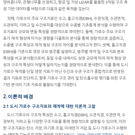
양버즘나무, 은행나무를 선정하고, 항공 및 지상 LiDAR를 활용한 3차원 구조 측
정 기반 데이터를 바탕으로 다음과 같은 목적을 갖는다.
첫째, 가로수의 주요 구조지표인 수고, 흉고직경(DBH), 수관직경, 수관면적,
수관부피, 지하고 및 수간부피를 대상으로 수종별 기초통계 분석을 수행하여 구
조지표의 규모와 변동 특성을 정량적으로 파악한다. 둘째, 가로수 주요 구조지
표가 재적 형성에 미치는 영향을 다중회귀 분석을 통해 정량적으로 검증하고,
수종별 구조 특성과 재적 형성 구조의 차이를 분석하고자 한다. 셋째, 흉고직경
(DBH)을 기준으로 생장 규모 범주를 설정하고, 범주별 재적 및 구조지표 분포
특성을 비교·분석함으로써, 동일 수종 내에서도 성장 규모에 따라 재적 형성 양
상과 구조적 특성이 어떻게 달라지는지를 정량적으로 분석한다. 이를 통해 도시
가로수 재적을 단일 생장 지표가 아닌 수간과 수관 구조가 종합적으로 반영된
결과 지표로 진단하고, 향후 가로수 구조 관리 및 탄소흡수량 평가를 위한 구조
기반 분석의 기초 자료로 활용되기를 기대한다.
2. 이론적 배경
2.1 도시 가로수 구조지표와 재적에 대한 이론적 고찰
도시 가로수의 구조적 특성은 수고, 흉고직경(DBH), 수관직경, 수관면적, 수
관부피, 지하고 등 다양한 구조지표를 통해 정량적으로 설명될 수 있으며, 이러
한 구조지표는 탄소 저장, 미기후 조절, 미세먼지 저감 등 도시 가로수가 수행하
는 생태적 기능과 밀접한 관련을 가진다(
IPCC, 2006
;
국립산림과학원, 2014
).