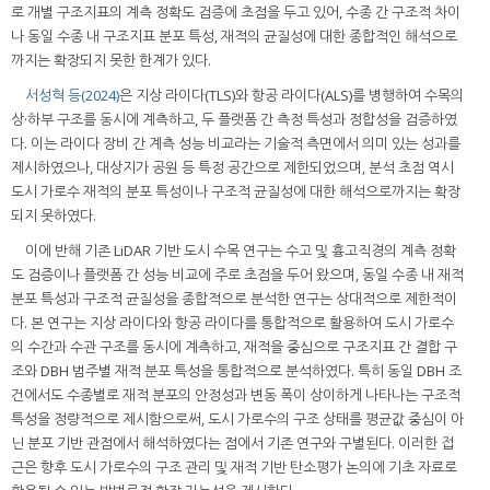
로 개별 구조지표의 계측 정확도 검증에 초점을 두고 있어, 수종 간 구조적 차이
나 동일 수종 내 구조지표 분포 특성, 재적의 균질성에 대한 종합적인 해석으로
까지는 확장되지 못한 한계가 있다.
서성혁 등(2024)
은 지상 라이다(TLS)와 항공 라이다(ALS)를 병행하여 수목의
상·하부 구조를 동시에 계측하고, 두 플랫폼 간 측정 특성과 정합성을 검증하였
다. 이는 라이다 장비 간 계측 성능 비교라는 기술적 측면에서 의미 있는 성과를
제시하였으나, 대상지가 공원 등 특정 공간으로 제한되었으며, 분석 초점 역시
도시 가로수 재적의 분포 특성이나 구조적 균질성에 대한 해석으로까지는 확장
되지 못하였다.
이에 반해 기존 LiDAR 기반 도시 수목 연구는 수고 및 흉고직경의 계측 정확
도 검증이나 플랫폼 간 성능 비교에 주로 초점을 두어 왔으며, 동일 수종 내 재적
분포 특성과 구조적 균질성을 종합적으로 분석한 연구는 상대적으로 제한적이
다. 본 연구는 지상 라이다와 항공 라이다를 통합적으로 활용하여 도시 가로수
의 수간과 수관 구조를 동시에 계측하고, 재적을 중심으로 구조지표 간 결합 구
조와 DBH 범주별 재적 분포 특성을 통합적으로 분석하였다. 특히 동일 DBH 조
건에서도 수종별로 재적 분포의 안정성과 변동 폭이 상이하게 나타나는 구조적
특성을 정량적으로 제시함으로써, 도시 가로수의 구조 상태를 평균값 중심이 아
닌 분포 기반 관점에서 해석하였다는 점에서 기존 연구와 구별된다. 이러한 접
근은 향후 도시 가로수의 구조 관리 및 재적 기반 탄소평가 논의에 기초 자료로