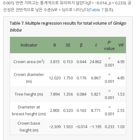
0.001). 반면 지하고는 통계적으로 유의하지 않았다(
β
= −0.014,
p
= 0.233). 공
선성은 전반적으로 낮은 수준(VIF < 5)으로 나타났다(
Table 7
참조).
Table 7.
Multiple regression results for total volume of
Ginkgo
biloba
p
-
Indicator
B
SE
β
t
VIF
value
<
2
Crown area (m
)
3.815
0.153
0.644
24.862
4.95
0.001
Crown diameter
<
12.020
1.750
0.176
6.867
4.85
(m)
0.001
<
Tree height (m)
7.894
1.356
0.084
5.821
1.53
0.001
Diameter at
<
2.805
0.320
0.163
8.771
2.55
breast height (cm)
0.001
Crown base
−2.309
1.933
−0.014
−1.195
0.233
1.03
height (m)