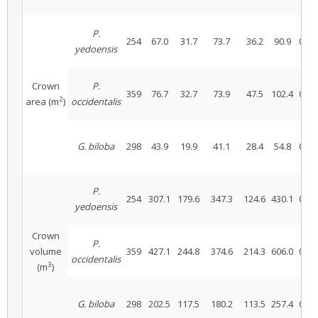
P.
254
67.0
31.7
73.7
36.2
90.9
0.47
yedoensis
Crown
P.
359
76.7
32.7
73.9
47.5
102.4
0.43
2
area (m
)
occidentalis
G. biloba
298
43.9
19.9
41.1
28.4
54.8
0.45
P.
254
307.1
179.6
347.3
124.6
430.1
0.58
yedoensis
Crown
P.
volume
359
427.1
244.8
374.6
214.3
606.0
0.57
occidentalis
3
(m
)
G. biloba
298
202.5
117.5
180.2
113.5
257.4
0.58