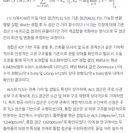
∑
dist
(
(
)
,
)
=
∥
−
∥
,
=
arg
min
∥
−
dist
T
M
,
S
=
∑
m
∈
T
M
∥
m
−
s
m
∥
2
2
,
s
m
=
arg
min
s
∈
S
∥
s
−
m
∥
2
2
T
M
S
m
s
s
s
m
∥
m
m
2
∈
s
S
∥
∈
(
)
m
T
M
2
(
식 1
)에서 M은 이동 대상 점군(TLS), S는 기준 점군(ALS), T는 가능한 변환
행렬 집합, dist는 정합 후 두 점군 간 거리 함수이다. (
식 2
)는 각점에 대해 기준
점군 S 내 최근접 점과의 유클리디안 거리 제곱합을 최화하는 방식으로 두 점군
간의 회전 및 변환을 추정하는 과정이다.
정합은 ICP 기반 자동 정렬 후, 건축물 모서리 및 도로 경계선과 같은 기하학
적으로 안정적인 고정 구조물을 기준으로 정렬 상태를 확인하고 필요 시 수동
조정을 통해 국지적 오정합을 최소화하였다. ICP 정합 결과, RMSE는 평균
0.042m(범위 0.031–0.058m)로 나타났다. 해당 RMSE 값은 Zenmuse L1의
수직 정확도(약 ± 5cm) 및 LiGrip H120의 상대 정확도(약 ± 3cm) 범위 내에서
확인된 결과이다.
ALS와 TLS는 관측 기하 및 점밀도 특성이 상이하며, ALS 점군은 주로 수관
상부 구조 확보에, TLS 점군은 수간 및 하부 구조 재현에 상대적으로 기여하였
다. 특히 항공 라이다 점군은 수간부 관측이 제한적이므로 수간부피 산정은 주
로 TLS 점군을 기반으로 수행되었으며, 통합 점군은 상·하부 구조를 보완적으로
2
반영하는 조건에서 구성되었다. 플랫폼별 평균 점밀도는 ALS 238pts/m
, TLS
2
2
1,240pts/m
, 통합 점군 1,620pts/m
로 확인되었다. 이에 본 연구에서는 두
플랫폼의 보완적 특성을 전제로 통합 점군을 구성하였으며, 동일 처리 절차 하