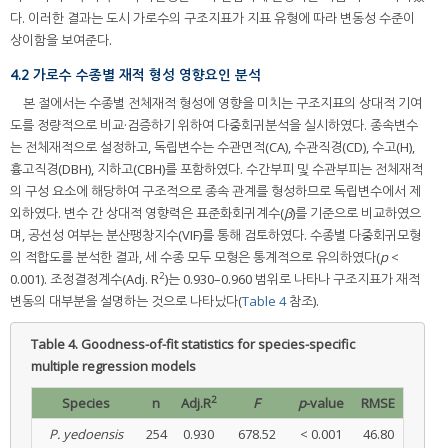
다. 이러한 결과는 도시 가로수의 구조지표가 지표 유형에 따라 변동성 수준이
상이함을 보여준다.
4.2 가로수 수종별 재적 형성 영향요인 분석
본 절에서는 수종별 전체재적 형성에 영향을 미치는 구조지표의 상대적 기여
도를 정량적으로 비교·검증하기 위하여 다중회귀분석을 실시하였다. 종속변수
는 전체재적으로 설정하고, 독립변수는 수관면적(CA), 수관직경(CD), 수고(H),
흉고직경(DBH), 지하고(CBH)를 포함하였다. 수간부피 및 수관부피는 전체재적
의 구성 요소에 해당하여 구조적으로 종속 관계를 형성하므로 독립변수에서 제
외하였다. 변수 간 상대적 영향력은 표준화회귀계수(
β
)를 기준으로 비교하였으
며, 공선성 여부는 분산팽창지수(VIF)를 통해 검토하였다. 수종별 다중회귀모형
의 적합도를 분석한 결과, 세 수종 모두 모형은 통계적으로 유의하였다(
p
<
2
0.001). 조정결정계수(Adj. R
)는 0.930–0.960 범위로 나타나 구조지표가 재적
변동의 대부분을 설명하는 것으로 나타났다(
Table 4
참조).
Table 4.
Goodness-of-fit statistics for species-specific
multiple regression models
2
Species
n
Adj.R
F
p
-value
RMSE
P. yedoensis
254
0.930
678.52
< 0.001
46.80