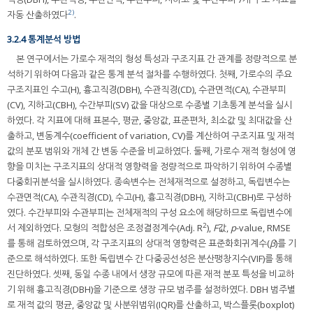
2)
자동 산출하였다
.
3.2.4 통계분석 방법
본 연구에서는 가로수 재적의 형성 특성과 구조지표 간 관계를 정량적으로 분
석하기 위하여 다음과 같은 통계 분석 절차를 수행하였다. 첫째, 가로수의 주요
구조지표인 수고(H), 흉고직경(DBH), 수관직경(CD), 수관면적(CA), 수관부피
(CV), 지하고(CBH), 수간부피(SV) 값을 대상으로 수종별 기초통계 분석을 실시
하였다. 각 지표에 대해 표본수, 평균, 중앙값, 표준편차, 최소값 및 최대값을 산
출하고, 변동계수(coefficient of variation, CV)를 계산하여 구조지표 및 재적
값의 분포 범위와 개체 간 변동 수준을 비교하였다. 둘째, 가로수 재적 형성에 영
향을 미치는 구조지표의 상대적 영향력을 정량적으로 파악하기 위하여 수종별
다중회귀분석을 실시하였다. 종속변수는 전체재적으로 설정하고, 독립변수는
수관면적(CA), 수관직경(CD), 수고(H), 흉고직경(DBH), 지하고(CBH)로 구성하
였다. 수간부피와 수관부피는 전체재적의 구성 요소에 해당하므로 독립변수에
2
서 제외하였다. 모형의 적합성은 조정결정계수(Adj. R
),
F
값,
p
-value, RMSE
를 통해 검토하였으며, 각 구조지표의 상대적 영향력은 표준화회귀계수(
β
)를 기
준으로 해석하였다. 또한 독립변수 간 다중공선성은 분산팽창지수(VIF)를 통해
진단하였다. 셋째, 동일 수종 내에서 생장 규모에 따른 재적 분포 특성을 비교하
기 위해 흉고직경(DBH)을 기준으로 생장 규모 범주를 설정하였다. DBH 범주별
로 재적 값의 평균, 중앙값 및 사분위범위(IQR)를 산출하고, 박스플롯(boxplot)