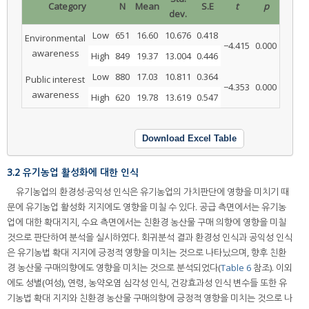
Category
N
Mean
S.E
t
p
dev.
Low
651
16.60
10.676
0.418
Environmental
−4.415
0.000
awareness
High
849
19.37
13.004
0.446
Low
880
17.03
10.811
0.364
Public interest
−4.353
0.000
awareness
High
620
19.78
13.619
0.547
Download Excel Table
3.2 유기농업 활성화에 대한 인식
유기농업의 환경성·공익성 인식은 유기농업의 가치판단에 영향을 미치기 때
문에 유기농업 활성화 지지에도 영향을 미칠 수 있다. 공급 측면에서는 유기농
업에 대한 확대지지, 수요 측면에서는 친환경 농산물 구매 의향에 영향을 미칠
것으로 판단하여 분석을 실시하였다. 회귀분석 결과 환경성 인식과 공익성 인식
은 유기농법 확대 지지에 긍정적 영향을 미치는 것으로 나타났으며, 향후 친환
경 농산물 구매의향에도 영향을 미치는 것으로 분석되었다(
Table 6
참조). 이외
에도 성별(여성), 연령, 농약오염 심각성 인식, 건강효과성 인식 변수들 또한 유
기농법 확대 지지와 친환경 농산물 구매의향에 긍정적 영향을 미치는 것으로 나