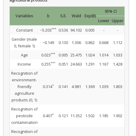
95% CI
Variables
b
S.E.
Wald
Exp(B)
Lower
Upper
***
Constant
−5.203
0.536
94.102
0.005
-
-
Gender (male
−0.149
0.130
1.306
0.862
0.668
1.112
0, female 1)
***
Age
0.023
0.005
25.475
1.024
1.014
1.033
***
Income
0.255
0.051
24.663
1.291
1.167
1.428
Recognition of
environment-
*
friendly
0.314
0.141
4.981
1.369
1.039
1.803
agriculture
products (0, 1)
Recognition of
*
pesticide
0.407
0.121
11.352
1.502
1.185
1.902
contamination
Recognition of