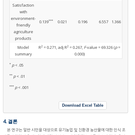
Satisfaction
with
environment-
***
0.139
0.021
0.196
6.557
1.366
friendly
agriculture
products
2
2
Model
R
= 0.271, adj R
= 0.267,
F
-value = 69.326 (
p
=
summary
0.000)
*
p
< .05
**
p
< .01
***
p
< .001
Download Excel Table
4. 결론
본 연구는 일반 시민을 대상으로 유기농업 및 친환경 농산물에 대한 인식 조