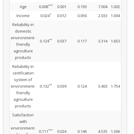
***
Age
0.008
0.001
0.193
7.004
1.002
*
Income
0.024
0.012
0.056
2.033
1.004
Reliability in
domestic
environment-
**
0.124
0.037
0.117
3.314
1.653
friendly
agriculture
products
Reliability in
certification
system of
**
environment-
0.132
0.039
0.124
3.403
1.754
friendly
agriculture
products
Satisfaction
with
environment-
***
0.111
0.024
0.146
4.535
1.366