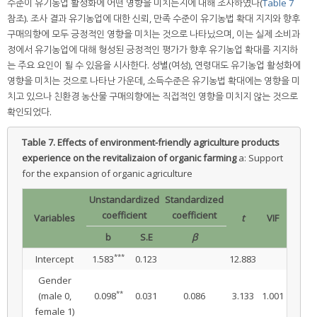
수준이 유기농업 활성화에 어떤 영향을 미치는지에 대해 조사하였다(
Table 7
참조). 조사 결과 유기농업에 대한 신뢰, 만족 수준이 유기농법 확대 지지와 향후
구매의향에 모두 긍정적인 영향을 미치는 것으로 나타났으며, 이는 실제 소비과
정에서 유기농업에 대해 형성된 긍정적인 평가가 향후 유기농업 확대를 지지하
는 주요 요인이 될 수 있음을 시사한다. 성별(여성), 연령대도 유기농업 활성화에
영향을 미치는 것으로 나타난 가운데, 소득수준은 유기농법 확대에는 영향을 미
치고 있으나 친환경 농산물 구매의향에는 직접적인 영향을 미치지 않는 것으로
확인되었다.
Table 7.
Effects of environment-friendly agriculture products
experience on the revitalizaion of organic farming
a: Support
for the expansion of organic agriculture
Unstandardized
Standardized
coefficient
coefficient
Variables
t
VIF
b
S.E
β
***
Intercept
1.583
0.123
12.883
Gender
**
(male 0,
0.098
0.031
0.086
3.133
1.001
female 1)