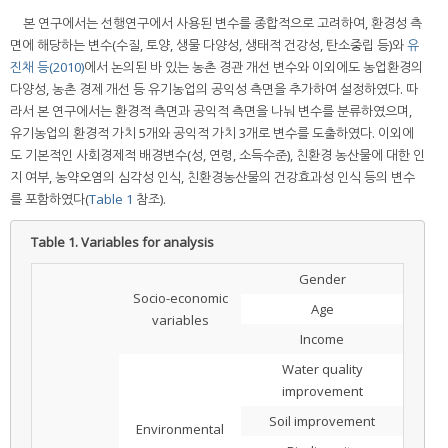
본 연구에서는 선행연구에서 사용된 변수를 종합적으로 고려하여, 환경성 측
면에 해당하는 변수(수질, 토양, 생물 다양성, 생태적 건강성, 탄소중립 등)와
유
진채 등(2010)
에서 논의된 바 있는 농촌 경관 개선 변수와 이외에도 농업환경의
다양성, 농촌 경제 개선 등 유기농업의 공익성 측면을 추가하여 설정하였다. 따
라서 본 연구에서는 환경적 측면과 공익적 측면을 나눠 변수를 분류하였으며,
유기농업의 환경적 가치 5개와 공익적 가치 3개로 변수를 도출하였다. 이외에
도 기본적인 사회경제적 배경변수(성, 연령, 소득수준), 친환경 농산물에 대한 인
지 여부, 농약오염의 심각성 인식, 친환경농산물의 건강효과성 인식 등의 변수
를 포함하였다(
Table 1
참조).
Table 1.
Variables for analysis
Gender
Socio-economic
Age
variables
Income
Water quality
improvement
Soil improvement
Environmental