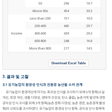
50
296
19.7
Above 60s
454
30.3
Less than 200
151
10.0
200-400
445
29.7
Income
400-600
439
29.3
600-800
248
16.6
More than 800
217
14.5
Download Excel Table
3. 결과 및 고찰
3.1 유기농업의 환경성 인식과 친환경 농산물 소비 관계
유기농업이 환경개선에 미치는 효과성 인식을 조사하기 위해 5개 항목(수질
개선, 토양 개선, 생물 다양성, 생태적 건강성, 탄소 중립), 농촌지역 발전에 관한
공익성 인식 조사를 위해 3개 항목(농촌 문화 다양성, 농촌 경관, 농촌경제 활성
화)의 신뢰도를 조사하였다. 유기농업의 환경성 인식 항목, 공익성 인식 항목에