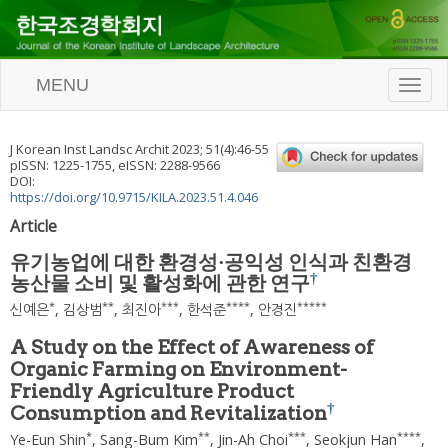
MENU
T
o
g
g
J Korean Inst Landsc Archit
2023
;
51
(
4
):
46
-
55
l
pISSN: 1225-1755, eISSN: 2288-9566
e
DOI:
n
https://doi.org/10.9715/KILA.2023.51.4.046
a
Article
v
i
유기농업에 대한 환경성·공익성 인식과 친환경
g
†
농산물 소비 및 활성화에 관한 연구
a
t
*
**
***
****
*****
신예은
,
김상범
,
최진아
,
한석준
,
안경진
i
o
A Study on the Effect of Awareness of
n
Organic Farming on Environment-
Friendly Agriculture Product
†
Consumption and Revitalization
*
**
***
****
Ye-Eun Shin
,
Sang-Bum Kim
,
Jin-Ah Choi
,
Seokjun Han
,