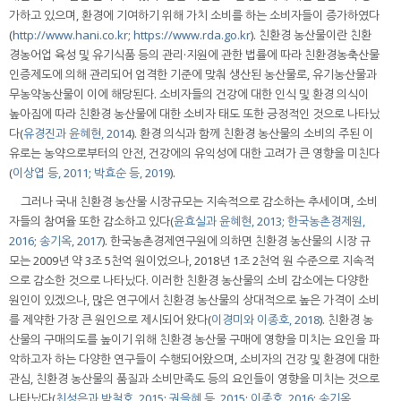
가하고 있으며, 환경에 기여하기 위해 가치 소비를 하는 소비자들이 증가하였다
(
http://www.hani.co.kr
;
https://www.rda.go.kr
). 친환경 농산물이란 친환
경농어업 육성 및 유기식품 등의 관리·지원에 관한 법률에 따라 친환경농축산물
인증제도에 의해 관리되어 엄격한 기준에 맞춰 생산된 농산물로, 유기농산물과
무농약농산물이 이에 해당된다. 소비자들의 건강에 대한 인식 및 환경 의식이
높아짐에 따라 친환경 농산물에 대한 소비자 태도 또한 긍정적인 것으로 나타났
다(
유경진과 윤혜현, 2014
). 환경 의식과 함께 친환경 농산물의 소비의 주된 이
유로는 농약으로부터의 안전, 건강에의 유익성에 대한 고려가 큰 영향을 미친다
(
이상엽 등, 2011
;
박효순 등, 2019
).
그러나 국내 친환경 농산물 시장규모는 지속적으로 감소하는 추세이며, 소비
자들의 참여율 또한 감소하고 있다(
윤효실과 윤혜현, 2013
;
한국농촌경제원,
2016
;
송기옥, 2017
). 한국농촌경제연구원에 의하면 친환경 농산물의 시장 규
모는 2009년 약 3조 5천억 원이었으나, 2018년 1조 2천억 원 수준으로 지속적
으로 감소한 것으로 나타났다. 이러한 친환경 농산물의 소비 감소에는 다양한
원인이 있겠으나, 많은 연구에서 친환경 농산물의 상대적으로 높은 가격이 소비
를 제약한 가장 큰 원인으로 제시되어 왔다(
이경미와 이종호, 2018
). 친환경 농
산물의 구매의도를 높이기 위해 친환경 농산물 구매에 영향을 미치는 요인을 파
악하고자 하는 다양한 연구들이 수행되어왔으며, 소비자의 건강 및 환경에 대한
관심, 친환경 농산물의 품질과 소비만족도 등의 요인들이 영향을 미치는 것으로
나타났다(
최성은과 박철호, 2015
;
권을혜 등, 2015
;
이종호, 2016
;
송기옥,