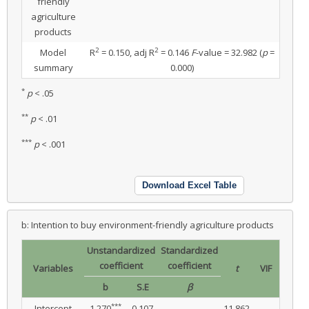
friendly
agriculture
products
2
2
Model
R
= 0.150, adj R
= 0.146
F
-value = 32.982 (
p
=
summary
0.000)
*
p
< .05
**
p
< .01
***
p
< .001
Download Excel Table
b: Intention to buy environment-friendly agriculture products
Unstandardized
Standardized
coefficient
coefficient
Variables
t
VIF
b
S.E
β
***
Intercept
1.270
0.107
11.862