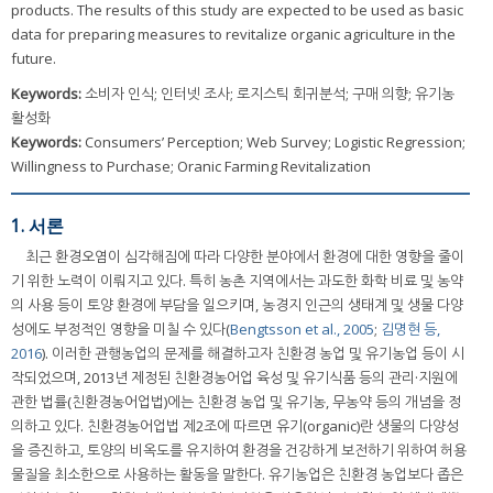
products. The results of this study are expected to be used as basic
data for preparing measures to revitalize organic agriculture in the
future.
Keywords:
소비자 인식; 인터넷 조사; 로지스틱 회귀분석; 구매 의향; 유기농
활성화
Keywords:
Consumers’ Perception; Web Survey; Logistic Regression;
Willingness to Purchase; Oranic Farming Revitalization
1. 서론
최근 환경오염이 심각해짐에 따라 다양한 분야에서 환경에 대한 영향을 줄이
기 위한 노력이 이뤄지고 있다. 특히 농촌 지역에서는 과도한 화학 비료 및 농약
의 사용 등이 토양 환경에 부담을 일으키며, 농경지 인근의 생태계 및 생물 다양
성에도 부정적인 영향을 미칠 수 있다(
Bengtsson et al., 2005
;
김명현 등,
2016
). 이러한 관행농업의 문제를 해결하고자 친환경 농업 및 유기농업 등이 시
작되었으며, 2013년 제정된 친환경농어업 육성 및 유기식품 등의 관리·지원에
관한 법률(친환경농어업법)에는 친환경 농업 및 유기농, 무농약 등의 개념을 정
의하고 있다. 친환경농어업법 제2조에 따르면 유기(organic)란 생물의 다양성
을 증진하고, 토양의 비옥도를 유지하여 환경을 건강하게 보전하기 위하여 허용
물질을 최소한으로 사용하는 활동을 말한다. 유기농업은 친환경 농업보다 좁은