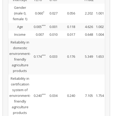
Gender
*
(male 0,
0.060
0.027
0.056
2.202
1.001
female 1)
***
Age
0.005
0.001
0.118
4.626
1.002
Income
0.007
0.010
0.017
0.648
1.004
Reliability in
domestic
environment-
***
0.174
0.033
0.176
5.349
1.653
friendly
agriculture
products
Reliability in
certification
system of
***
environment-
0.240
0.034
0.240
7.105
1.754
friendly
agriculture
products