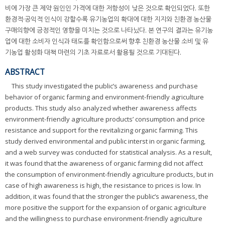
비에 가장 큰 제약 원인인 가격에 대한 저항성이 낮은 것으로 확인되었다. 또한
환경적·공익적 인식이 강할수록 유기농업의 확대에 대한 지지와 친환경 농산물
구매의향에 긍정적인 영향을 미치는 것으로 나타났다. 본 연구의 결과는 유기농
업에 대한 소비자 인식과 태도를 확인함으로써 향후 친환경 농산물 소비 및 유
기농업 활성화 대책 마련의 기초 자료로서 활용될 것으로 기대된다.
ABSTRACT
This study investigated the public’s awareness and purchase
behavior of organic farming and environment-friendly agriculture
products. This study also analyzed whether awareness affects
environment-friendly agriculture products’ consumption and price
resistance and support for the revitalizing organic farming. This
study derived environmental and public interst in organic farming,
and a web survey was conducted for statistical analysis. As a result,
it was found that the awareness of organic farming did not affect
the consumption of environment-friendly agriculture products, but in
case of high awareness is high, the resistance to prices is low. In
addition, it was found that the stronger the public’s awareness, the
more positive the support for the expansion of organic agriculture
and the willingness to purchase environment-friendly agriculture