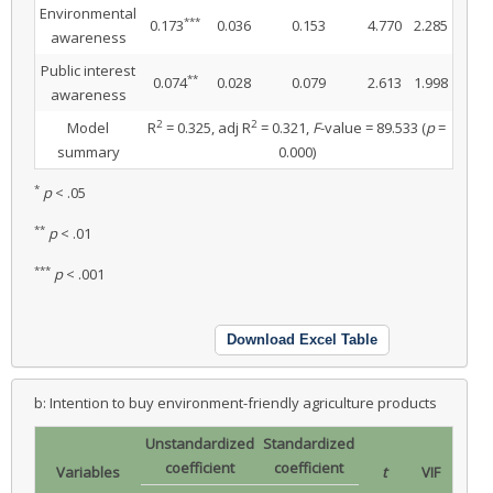
Environmental
***
0.173
0.036
0.153
4.770
2.285
awareness
Public interest
**
0.074
0.028
0.079
2.613
1.998
awareness
2
2
Model
R
= 0.325, adj R
= 0.321,
F
-value = 89.533 (
p
=
summary
0.000)
*
p
< .05
**
p
< .01
***
p
< .001
Download Excel Table
b: Intention to buy environment-friendly agriculture products
Unstandardized
Standardized
coefficient
coefficient
Variables
t
VIF