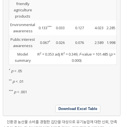
friendly
agriculture
products
Environmental
***
0.133
0.033
0.127
4.023
2.285
awareness
Public interest
*
0.067
0.026
0.076
2.589
1.998
awareness
2
2
Model
R
= 0.353 adj R
= 0.349,
F
-value = 101.485 (
p
=
summary
0.000)
*
p
< .05
**
p
< .01
***
p
< .001
Download Excel Table
친환경 농산물 소비를 경험한 집단을 대상으로 유기농업에 대한 신뢰, 만족