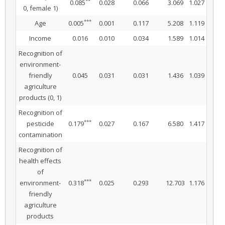
**
0.085
0.028
0.066
3.069
1.027
0, female 1)
***
Age
0.005
0.001
0.117
5.208
1.119
Income
0.016
0.010
0.034
1.589
1.014
Recognition of
environment-
friendly
0.045
0.031
0.031
1.436
1.039
agriculture
products (0, 1)
Recognition of
***
pesticide
0.179
0.027
0.167
6.580
1.417
contamination
Recognition of
health effects
of
***
environment-
0.318
0.025
0.293
12.703
1.176
friendly
agriculture
products