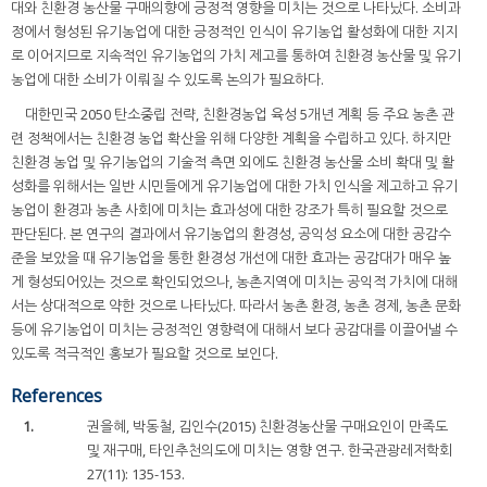
대와 친환경 농산물 구매의향에 긍정적 영향을 미치는 것으로 나타났다. 소비과
정에서 형성된 유기농업에 대한 긍정적인 인식이 유기농업 활성화에 대한 지지
로 이어지므로 지속적인 유기농업의 가치 제고를 통하여 친환경 농산물 및 유기
농업에 대한 소비가 이뤄질 수 있도록 논의가 필요하다.
대한민국 2050 탄소중립 전략, 친환경농업 육성 5개년 계획 등 주요 농촌 관
련 정책에서는 친환경 농업 확산을 위해 다양한 계획을 수립하고 있다. 하지만
친환경 농업 및 유기농업의 기술적 측면 외에도 친환경 농산물 소비 확대 및 활
성화를 위해서는 일반 시민들에게 유기농업에 대한 가치 인식을 제고하고 유기
농업이 환경과 농촌 사회에 미치는 효과성에 대한 강조가 특히 필요할 것으로
판단된다. 본 연구의 결과에서 유기농업의 환경성, 공익성 요소에 대한 공감수
준을 보았을 때 유기농업을 통한 환경성 개선에 대한 효과는 공감대가 매우 높
게 형성되어있는 것으로 확인되었으나, 농촌지역에 미치는 공익적 가치에 대해
서는 상대적으로 약한 것으로 나타났다. 따라서 농촌 환경, 농촌 경제, 농촌 문화
등에 유기농업이 미치는 긍정적인 영향력에 대해서 보다 공감대를 이끌어낼 수
있도록 적극적인 홍보가 필요할 것으로 보인다.
References
1.
권을혜, 박동철, 김인수(2015) 친환경농산물 구매요인이 만족도
및 재구매, 타인추천의도에 미치는 영향 연구. 한국관광레저학회
27(11): 135-153.