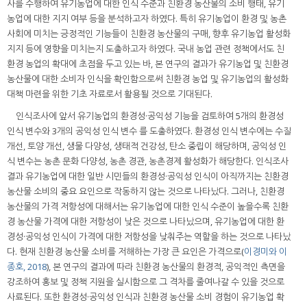
사를 수행하여 유기농업에 대한 인식 수준과 친환경 농산물의 소비 행태, 유기
농업에 대한 지지 여부 등을 분석하고자 하였다. 특히 유기농업이 환경 및 농촌
사회에 미치는 긍정적인 기능들이 친환경 농산물의 구매, 향후 유기농업 활성화
지지 등에 영향을 미치는지 도출하고자 하였다. 국내 농업 관련 정책에서도 친
환경 농업의 확대에 초점을 두고 있는 바, 본 연구의 결과가 유기농업 및 친환경
농산물에 대한 소비자 인식을 확인함으로써 친환경 농업 및 유기농업의 활성화
대책 마련을 위한 기초 자료로서 활용될 것으로 기대된다.
인식조사에 앞서 유기농업의 환경성·공익성 기능을 검토하여 5개의 환경성
인식 변수와 3개의 공익성 인식 변수 를 도출하였다. 환경성 인식 변수에는 수질
개선, 토양 개선, 생물 다양성, 생태적 건강성, 탄소 중립이 해당하며, 공익성 인
식 변수는 농촌 문화 다양성, 농촌 경관, 농촌경제 활성화가 해당한다. 인식조사
결과 유기농업에 대한 일반 시민들의 환경성·공익성 인식이 아직까지는 친환경
농산물 소비의 중요 요인으로 작동하지 않는 것으로 나타났다. 그러나, 친환경
농산물의 가격 저항성에 대해서는 유기농업에 대한 인식 수준이 높을수록 친환
경 농산물 가격에 대한 저항성이 낮은 것으로 나타났으며, 유기농업에 대한 환
경성·공익성 인식이 가격에 대한 저항성을 낮춰주는 역할을 하는 것으로 나타났
다. 현재 친환경 농산물 소비를 저해하는 가장 큰 요인은 가격으로(
이경미와 이
종호, 2018
), 본 연구의 결과에 따라 친환경 농산물의 환경적, 공익적인 측면을
강조하여 홍보 및 정책 지원을 실시함으로 그 격차를 줄여나갈 수 있을 것으로
사료된다. 또한 환경성·공익성 인식과 친환경 농산물 소비 경험이 유기농업 확