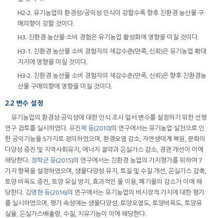
H2-2. 유기농업의 환경성/공익성 인식이 강할수록 향후 친환경 농산물 구
매의향이 강할 것이다.
H3. 친환경 농산물 소비 경험은 유기농업 활성화에 영향을 미칠 것이다.
H3-1. 친환경 농산물 소비 경험자의 체감수준(만족, 신뢰)은 유기농업 확대
지지에 영향을 미칠 것이다.
H3-2. 친환경 농산물 소비 경험자의 체감수준(만족, 신뢰)은 향후 친환경농
산물 구매의향에 영향을 미칠 것이다.
2.2 변수 설정
유기농업의 환경성·공익성에 대한 인식 조사 앞서 변수를 설정하기 위한 선행
연구 검토를 실시하였다.
유진채 등(2010)
의 연구에서는 유기농업 실천으로 인
한 공익기능을 5가지로 정의하였으며, 환경오염 감소, 자연생태계 복원, 문화의
다양성 증진 및 지역사회유지, 에너지 절약과 온실가스 감소, 경관 개선이 이에
해당한다.
정학균 등(2015)
의 연구에서는 친환경 농업의 가치평가를 위하여 7
가지 항목을 설정하였으며, 생물다양성 유지, 토질 및 수질 개선, 온실가스 감축,
토양 비옥도 증진, 토양 유실 방지, 효과적인 물 이용, 폐기물의 감소가 이에 해
당한다.
김명현 등(2016)
의 연구에서는 유기농업의 비시장적 가치에 대한 평가
를 실시하였으며, 평가 속성에는 생물다양성, 토양오염도, 토양비옥도, 토양유
실율, 온실가스배출량, 수질, 치유기능이 이에 해당한다.