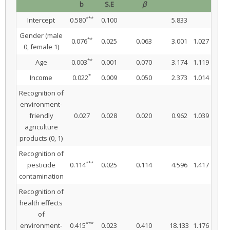
b
S.E
β
***
Intercept
0.580
0.100
5.833
Gender (male
**
0.076
0.025
0.063
3.001
1.027
0, female 1)
**
Age
0.003
0.001
0.070
3.174
1.119
*
Income
0.022
0.009
0.050
2.373
1.014
Recognition of
environment-
friendly
0.027
0.028
0.020
0.962
1.039
agriculture
products (0, 1)
Recognition of
***
pesticide
0.114
0.025
0.114
4.596
1.417
contamination
Recognition of
health effects
of
***
environment-
0.415
0.023
0.410
18.133
1.176