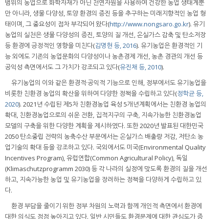
범위의 농업으로 화학자재가 아닌 천연자원을 사용하여 건강한 농업 생태계뿐
만 아니라, 생물 다양성, 토양 환경의 증진 등을 추구하는 미래지향적인 농업 형
태이며, 그 중요성이 점차 부각되어 왔다(
http://www.nongsaro.go.kr
). 유기
농업의 실천은 생물 다양성의 증진, 토양의 질 개선, 온실가스 감축 및 탄소저장
등 환경에 긍정적인 영향을 미친다(
김명현 등, 2016
). 유기농업은 환경적인 기
능 외에도 기존의 농업문화의 다양성이나 농촌경제 개선, 농촌 경관의 개선 등
공익성 측면에서도 그 가치가 강조되고 있다(
유진채 등, 2010
).
유기농업의 이와 같은 환경적·공익적 기능으로 인해, 정부에서도 유기농업을
비롯한 친환경 농업의 확산을 위하여 다양한 정책을 수립하고 있다(
정학균 등,
2020
). 2021년 수립된 제5차 친환경농업 육성 5개년계획에서는 친환경 농업의
확대, 친환경농업으로의 쉬운 전환, 집적지구의 구축, 지속가능한 친환경농업
모델의 구축을 위한 다양한 계획을 제시하였다. 또한 2020년 발표된 대한민국
2050 탄소중립 전략의 농축수산 부문에서는 온실가스 배출량 저감, 저탄소 농
업기술의 확대 등을 강조하고 있다. 국외에서도 미국(Environmental Quality
Incentives Program), 유럽연합(Common Agricultural Policy), 독일
(Klimaschutzprogramm 2030) 등 각 나라의 실정에 맞도록 환경의 질을 개선
하고, 지속가능한 농업 및 유기농업을 장려하는 정책을 다양하게 수립하고 있
다.
환경 부담을 줄이기 위한 정부 차원의 노력과 함께 개인적 측면에서 환경에
대한 의식도 점점 높아지고 있다. 일반 시민들도 환경문제에 대한 관심도가 증