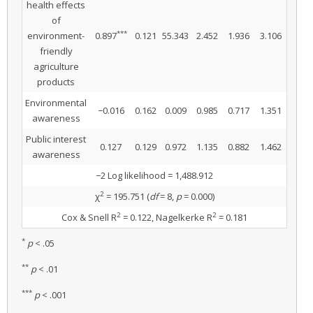
health effects
of
***
environment-
0.897
0.121
55.343
2.452
1.936
3.106
friendly
agriculture
products
Environmental
−0.016
0.162
0.009
0.985
0.717
1.351
awareness
Public interest
0.127
0.129
0.972
1.135
0.882
1.462
awareness
−2 Log likelihood = 1,488.912
2
χ
= 195.751 (
df
= 8,
p
= 0.000)
2
2
Cox & Snell R
= 0.122, Nagelkerke R
= 0.181
*
p
< .05
**
p
< .01
***
p
< .001