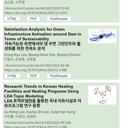
김진표, 서주환
J Korean Inst Landsc Archit 2023;51(3):70-82.
https://doi.org/10.9715/KILA.2023.51.3.070
HTML
PDF
PubReader
Satisfaction Analysis for Green
Infrastructure Activation around Dam in
Terms of Sustainability
지속가능성 측면에서의 댐 주변 그린인프라 활
성화를 위한 만족도 분석
Dong-Kyu Lee, Byung-Hoon Son, Byung-Chul An
이동규, 손병훈, 안병철
J Korean Inst Landsc Archit 2023;51(3):83-94.
https://doi.org/10.9715/KILA.2023.51.3.083
HTML
PDF
PubReader
Research Trends in Korean Healing
Facilities and Healing Programs Using
LDA Topic Modeling
LDA 토픽모델링을 활용한 국내 치유시설과 치
유프로그램 연구 동향
Ju-Hong Lee, Kyung-Jin Lee, Jung-Han Sung
이주홍, 이경진, 성정한
J Korean Inst Landsc Archit 2023;51(3):95-106.
https://doi.org/10.9715/KILA.2023.51.3.095