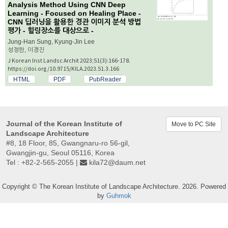
Analysis Method Using CNN Deep
Learning - Focused on Healing Place -
CNN 딥러닝을 활용한 경관 이미지 분석 방법
평가 - 힐링장소를 대상으로 -
Jung-Han Sung, Kyung-Jin Lee
성정한, 이경진
J Korean Inst Landsc Archit 2023;51(3):166-178.
https://doi.org/10.9715/KILA.2023.51.3.166
HTML
PDF
PubReader
Journal of the Korean Institute of
Move to PC Site
Landscape Architecture
#8, 18 Floor, 85, Gwangnaru-ro 56-gil,
Gwangjin-gu, Seoul 05116, Korea
Tel : +82-2-565-2055 |
kila72@daum.net
Copyright © The Korean Institute of Landscape Architecture. 2026. Powered
by
Guhmok