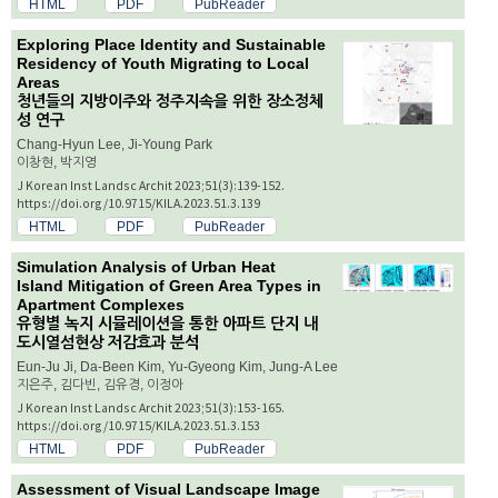
HTML
PDF
PubReader
Exploring Place Identity and Sustainable
Residency of Youth Migrating to Local
Areas
청년들의 지방이주와 정주지속을 위한 장소정체
성 연구
Chang-Hyun Lee, Ji-Young Park
이창현, 박지영
J Korean Inst Landsc Archit 2023;51(3):139-152.
https://doi.org/10.9715/KILA.2023.51.3.139
HTML
PDF
PubReader
Simulation Analysis of Urban Heat
Island Mitigation of Green Area Types in
Apartment Complexes
유형별 녹지 시뮬레이션을 통한 아파트 단지 내
도시열섬현상 저감효과 분석
Eun-Ju Ji, Da-Been Kim, Yu-Gyeong Kim, Jung-A Lee
지은주, 김다빈, 김유경, 이정아
J Korean Inst Landsc Archit 2023;51(3):153-165.
https://doi.org/10.9715/KILA.2023.51.3.153
HTML
PDF
PubReader
Assessment of Visual Landscape Image