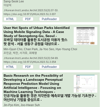
Sang-Seok Lee
이상석
J Korean Inst Landsc Archit 2023;51(3):37-53.
https://doi.org/10.9715/KILA.2023.51.3.037
HTML
PDF
PubReader
User Hot Spots of Urban Parks Identified
Using Mobile Signaling Data - A Case
Study of Seongdong-Gu, Seoul -
모바일 데이터를 활용한 도시공원 이용자 핫스
팟 분석 - 서울 성동구 공원을 대상으로 -
Min-Gyun Cho, Chan Park, Ja-Yoo Seo, Hye-Young Choi
조민균, 박찬, 서자유, 최혜영
J Korean Inst Landsc Archit 2023;51(3):54-69.
https://doi.org/10.9715/KILA.2023.51.3.054
HTML
PDF
PubReader
Basic Research on the Possibility of
Developing a Landscape Perceptual
Response Prediction Model Using
Artificial Intelligence - Focusing on
Machine Learning Techniques -
인공지능을 활용한 경관 지각반응 예측모델 개발 가능성 기초연구 -
머신러닝 기법을 중심으로 -
Jin-Pyo Kim, Joo-Hwan Suh