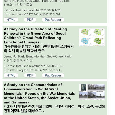
Bong-Ho Han, Seok-Cheol Park, Jong-Yup Kim
한봉호, 박석철, 김종엽
J Korean Inst Landsc Archit 2023;51(3):1-20.
https://doi.org/10.9715/KILA.2023.51.3.001
HTML
PDF
PubReader
A Study on the Direction of Planting
Renewal in the Green Area of Seoul
Children’s Grand Park Reflecting
Functional Changes
기능변화를 반영한 서울어린이대공원 조성녹지
의 식재 리뉴얼 방향성 연구
Jeong-Ah Park, Bong-Ho Han, Seok-Cheol Park
박정아, 한봉호, 박석철
J Korean Inst Landsc Archit 2023;51(3):21-36.
https://doi.org/10.9715/KILA.2023.51.3.021
HTML
PDF
PubReader
A Study on the Characteristics of
Commemoration in World War Ⅱ
Memorials - Focus on the War Memorials
of the United States, the Soviet Union,
and Germany -
제2차 세계대전 전쟁 메모리얼에 나타난 기념성 - 미국, 소련, 독일의
전쟁메모리얼을 대상으로 -