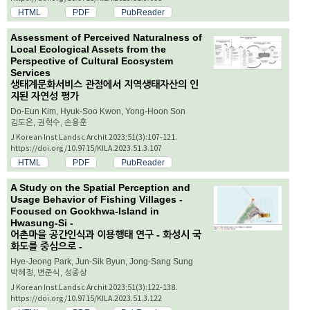
HTML
PDF
PubReader
Assessment of Perceived Naturalness of
Local Ecological Assets from the
Perspective of Cultural Ecosystem
Services
생태계문화서비스 관점에서 지역생태자산의 인
지된 자연성 평가
Do-Eun Kim, Hyuk-Soo Kwon, Yong-Hoon Son
김도은, 권혁수, 손용훈
J Korean Inst Landsc Archit 2023;51(3):107-121.
https://doi.org/10.9715/KILA.2023.51.3.107
HTML
PDF
PubReader
A Study on the Spatial Perception and
Usage Behavior of Fishing Villages -
Focused on Gookhwa-Island in
Hwasung-Si -
어촌마을 공간인식과 이용행태 연구 - 화성시 국
화도를 중심으로 -
Hye-Jeong Park, Jun-Sik Byun, Jong-Sang Sung
박혜정, 변준식, 성종상
J Korean Inst Landsc Archit 2023;51(3):122-138.
https://doi.org/10.9715/KILA.2023.51.3.122