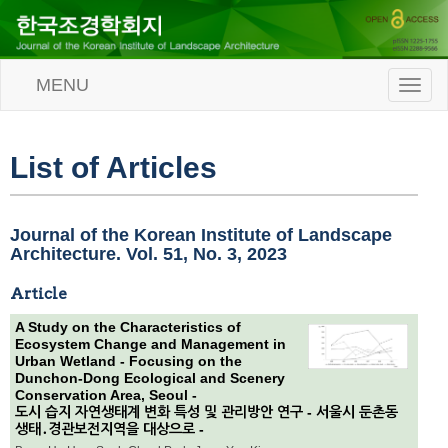
MENU
T
o
g
g
l
List of Articles
e
n
a
v
Journal of the Korean Institute of Landscape
i
Architecture. Vol. 51, No. 3, 2023
g
a
Article
t
i
A Study on the Characteristics of
o
Ecosystem Change and Management in
n
Urban Wetland - Focusing on the
Dunchon-Dong Ecological and Scenery
Conservation Area, Seoul -
도시 습지 자연생태계 변화 특성 및 관리방안 연구 - 서울시 둔촌동
생태․경관보전지역을 대상으로 -